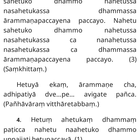
sahetuko dhammo nahetussa
nasahetukassa dhammassa
ārammaṇapaccayena paccayo. Nahetu
sahetuko dhammo nahetussa
nasahetukassa ca nanahetussa
nasahetukassa ca dhammassa
ārammaṇapaccayena paccayo. (3)
(Saṃkhittaṃ.)
Hetuyā ekaṃ, ārammaṇe cha,
adhipatiyā dve…pe… avigate pañca.
(Pañhāvāraṃ vitthāretabbaṃ.)
. Hetuṃ ahetukaṃ dhammaṃ
4
paṭicca nahetu naahetuko dhammo
uppajjati hetupaccayā. (1)