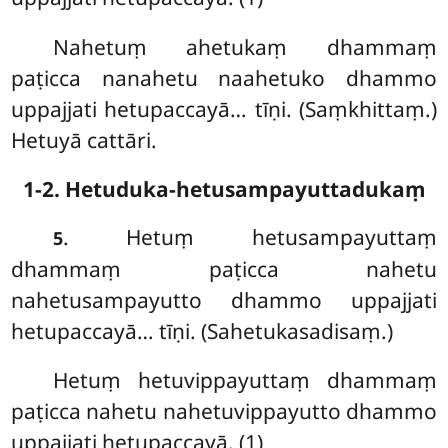
Nahetuṃ ahetukaṃ dhammaṃ
paṭicca nanahetu naahetuko dhammo
uppajjati hetupaccayā… tīṇi. (Saṃkhittaṃ.)
Hetuyā cattāri.
1-2. Hetuduka-hetusampayuttadukaṃ
. Hetuṃ hetusampayuttaṃ
5
dhammaṃ paṭicca nahetu
nahetusampayutto dhammo uppajjati
hetupaccayā… tīṇi. (Sahetukasadisaṃ.)
Hetuṃ hetuvippayuttaṃ dhammaṃ
paṭicca nahetu nahetuvippayutto dhammo
uppajjati hetupaccayā. (1)