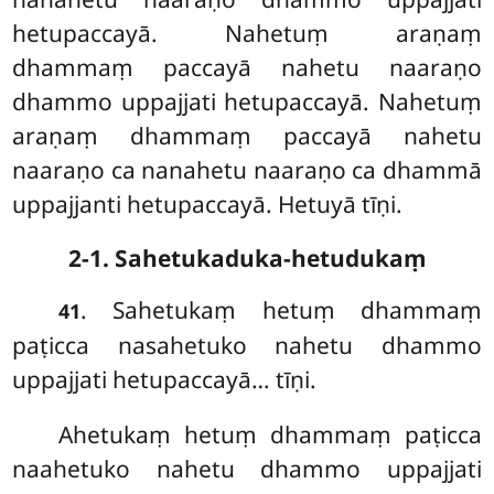
hetupaccayā. Nahetuṃ araṇaṃ
dhammaṃ paccayā nahetu naaraṇo
dhammo uppajjati hetupaccayā. Nahetuṃ
araṇaṃ dhammaṃ paccayā nahetu
naaraṇo ca nanahetu naaraṇo ca dhammā
uppajjanti hetupaccayā. Hetuyā tīṇi.
2-1. Sahetukaduka-hetudukaṃ
. Sahetukaṃ hetuṃ dhammaṃ
41
paṭicca nasahetuko nahetu dhammo
uppajjati hetupaccayā… tīṇi.
Ahetukaṃ
hetuṃ dhammaṃ paṭicca
naahetuko nahetu dhammo uppajjati