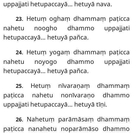
uppajjati hetupaccayā… hetuyā nava.
. Hetuṃ
oghaṃ dhammaṃ paṭicca
23
nahetu noogho dhammo uppajjati
hetupaccayā… hetuyā pañca.
. Hetuṃ yogaṃ dhammaṃ paṭicca
24
nahetu noyogo dhammo uppajjati
hetupaccayā… hetuyā pañca.
. Hetuṃ nīvaraṇaṃ dhammaṃ
25
paṭicca nahetu nonīvaraṇo dhammo
uppajjati hetupaccayā… hetuyā
tīṇi.
. Nahetuṃ parāmāsaṃ dhammaṃ
26
paṭicca nanahetu noparāmāso dhammo