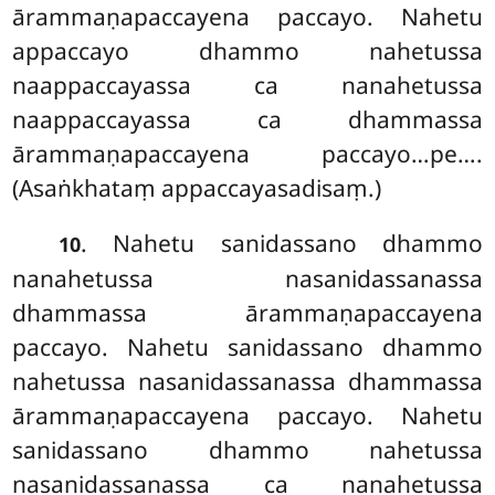
ārammaṇapaccayena paccayo. Nahetu
appaccayo dhammo nahetussa
naappaccayassa ca nanahetussa
naappaccayassa ca dhammassa
ārammaṇapaccayena paccayo…pe….
(Asaṅkhataṃ appaccayasadisaṃ.)
. Nahetu sanidassano dhammo
10
nanahetussa nasanidassanassa
dhammassa ārammaṇapaccayena
paccayo. Nahetu sanidassano dhammo
nahetussa nasanidassanassa dhammassa
ārammaṇapaccayena paccayo. Nahetu
sanidassano dhammo nahetussa
nasanidassanassa ca nanahetussa