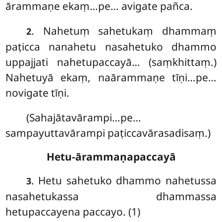
ārammaṇe ekaṃ…pe… avigate pañca.
. Nahetuṃ sahetukaṃ dhammaṃ
2
paṭicca nanahetu nasahetuko dhammo
uppajjati nahetupaccayā… (saṃkhittaṃ.)
Nahetuyā ekaṃ, naārammaṇe tīṇi…pe…
novigate tīṇi.
(Sahajātavārampi…pe…
sampayuttavārampi paṭiccavārasadisaṃ.)
Hetu-ārammaṇapaccayā
. Hetu sahetuko dhammo nahetussa
3
nasahetukassa dhammassa
hetupaccayena paccayo. (1)