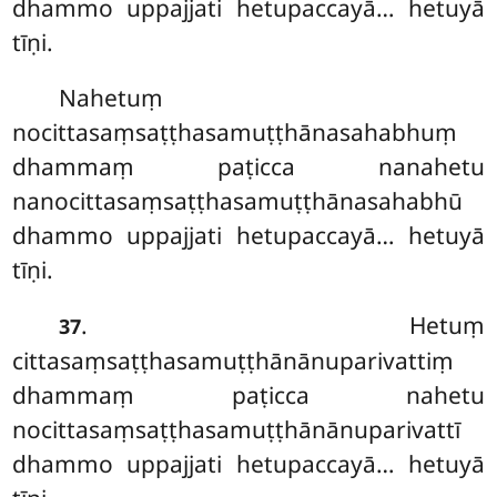
dhammo uppajjati hetupaccayā… hetuyā
tīṇi.
Nahetuṃ
nocittasaṃsaṭṭhasamuṭṭhānasahabhuṃ
dhammaṃ paṭicca nanahetu
nanocittasaṃsaṭṭhasamuṭṭhānasahabhū
dhammo uppajjati hetupaccayā… hetuyā
tīṇi.
. Hetuṃ
37
cittasaṃsaṭṭhasamuṭṭhānānuparivattiṃ
dhammaṃ paṭicca nahetu
nocittasaṃsaṭṭhasamuṭṭhānānuparivattī
dhammo uppajjati hetupaccayā… hetuyā