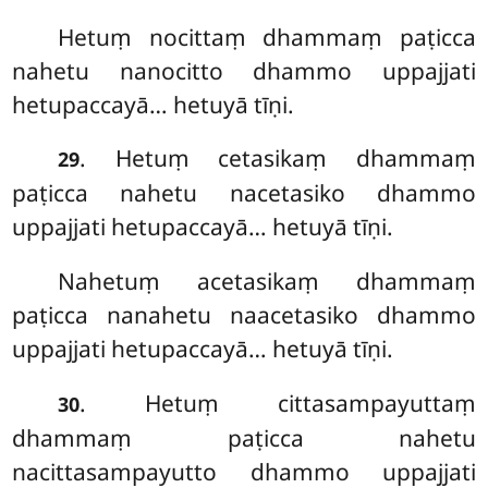
Hetuṃ
nocittaṃ dhammaṃ paṭicca
nahetu nanocitto dhammo uppajjati
hetupaccayā… hetuyā tīṇi.
. Hetuṃ
cetasikaṃ dhammaṃ
29
paṭicca nahetu nacetasiko dhammo
uppajjati hetupaccayā… hetuyā tīṇi.
Nahetuṃ acetasikaṃ dhammaṃ
paṭicca nanahetu naacetasiko dhammo
uppajjati hetupaccayā… hetuyā tīṇi.
. Hetuṃ cittasampayuttaṃ
30
dhammaṃ paṭicca nahetu
nacittasampayutto dhammo uppajjati