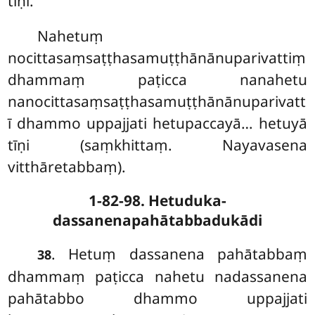
tīṇi.
Nahetuṃ
nocittasaṃsaṭṭhasamuṭṭhānānuparivattiṃ
dhammaṃ paṭicca nanahetu
nanocittasaṃsaṭṭhasamuṭṭhānānuparivatt
ī dhammo uppajjati hetupaccayā… hetuyā
tīṇi (saṃkhittaṃ. Nayavasena
vitthāretabbaṃ).
1-82-98. Hetuduka-
dassanenapahātabbadukādi
. Hetuṃ dassanena pahātabbaṃ
38
dhammaṃ paṭicca nahetu nadassanena
pahātabbo dhammo uppajjati