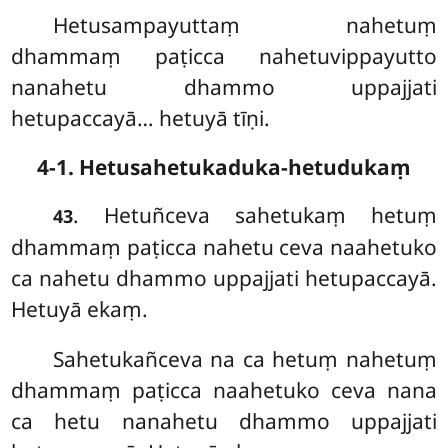
Hetusampayuttaṃ nahetuṃ
dhammaṃ paṭicca nahetuvippayutto
nanahetu dhammo uppajjati
hetupaccayā… hetuyā tīṇi.
4-1. Hetusahetukaduka-hetudukaṃ
. Hetuñceva sahetukaṃ hetuṃ
43
dhammaṃ paṭicca nahetu ceva naahetuko
ca nahetu dhammo uppajjati hetupaccayā.
Hetuyā ekaṃ.
Sahetukañceva na ca hetuṃ nahetuṃ
dhammaṃ paṭicca naahetuko ceva nana
ca hetu nanahetu dhammo uppajjati