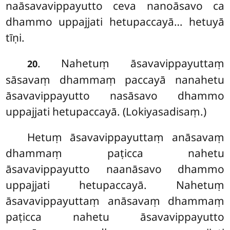
naāsavavippayutto ceva nanoāsavo ca
dhammo uppajjati hetupaccayā… hetuyā
tīṇi.
. Nahetuṃ āsavavippayuttaṃ
20
sāsavaṃ dhammaṃ paccayā nanahetu
āsavavippayutto nasāsavo dhammo
uppajjati hetupaccayā. (Lokiyasadisaṃ.)
Hetuṃ āsavavippayuttaṃ anāsavaṃ
dhammaṃ paṭicca nahetu
āsavavippayutto naanāsavo dhammo
uppajjati hetupaccayā. Nahetuṃ
āsavavippayuttaṃ anāsavaṃ dhammaṃ
paṭicca nahetu āsavavippayutto