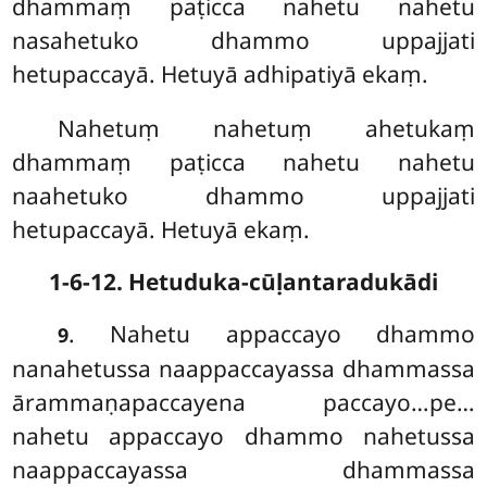
dhammaṃ paṭicca nahetu nahetu
nasahetuko
dhammo uppajjati
hetupaccayā. Hetuyā adhipatiyā ekaṃ.
Nahetuṃ nahetuṃ ahetukaṃ
dhammaṃ paṭicca nahetu nahetu
naahetuko dhammo uppajjati
hetupaccayā. Hetuyā ekaṃ.
1-6-12. Hetuduka-cūḷantaradukādi
. Nahetu appaccayo dhammo
9
nanahetussa naappaccayassa dhammassa
ārammaṇapaccayena paccayo…pe…
nahetu appaccayo dhammo nahetussa
naappaccayassa dhammassa