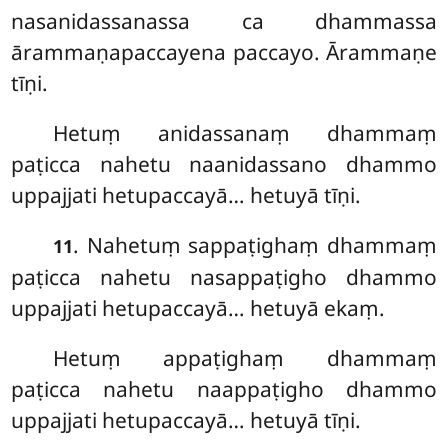
nasanidassanassa ca dhammassa
ārammaṇapaccayena paccayo. Ārammaṇe
tīṇi.
Hetuṃ anidassanaṃ dhammaṃ
paṭicca nahetu naanidassano dhammo
uppajjati hetupaccayā… hetuyā tīṇi.
. Nahetuṃ sappaṭighaṃ dhammaṃ
11
paṭicca nahetu nasappaṭigho dhammo
uppajjati hetupaccayā… hetuyā ekaṃ.
Hetuṃ
appaṭighaṃ dhammaṃ
paṭicca nahetu naappaṭigho dhammo
uppajjati hetupaccayā… hetuyā tīṇi.