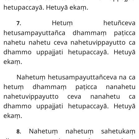
hetupaccayā. Hetuyā ekaṃ.
. Hetuṃ
hetuñceva
7
hetusampayuttañca dhammaṃ paṭicca
nahetu nahetu ceva nahetuvippayutto ca
dhammo uppajjati hetupaccayā. Hetuyā
ekaṃ.
Nahetuṃ hetusampayuttañceva na ca
hetuṃ dhammaṃ paṭicca nanahetu
nahetuvippayutto ceva nanahetu ca
dhammo uppajjati hetupaccayā. Hetuyā
ekaṃ.
. Nahetuṃ nahetuṃ sahetukaṃ
8