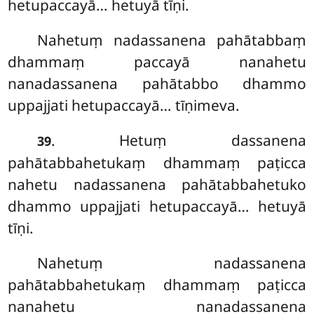
hetupaccayā… hetuyā tīṇi.
Nahetuṃ
nadassanena pahātabbaṃ
dhammaṃ paccayā nanahetu
nanadassanena pahātabbo dhammo
uppajjati hetupaccayā… tīṇimeva.
. Hetuṃ dassanena
39
pahātabbahetukaṃ dhammaṃ paṭicca
nahetu nadassanena pahātabbahetuko
dhammo uppajjati hetupaccayā… hetuyā
tīṇi.
Nahetuṃ nadassanena
pahātabbahetukaṃ dhammaṃ paṭicca
nanahetu nanadassanena