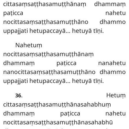
cittasaṃsaṭṭhasamuṭṭhānaṃ dhammaṃ
paṭicca nahetu
nocittasaṃsaṭṭhasamuṭṭhāno dhammo
uppajjati hetupaccayā… hetuyā tīṇi.
Nahetuṃ
nocittasaṃsaṭṭhasamuṭṭhānaṃ
dhammaṃ paṭicca nanahetu
nanocittasaṃsaṭṭhasamuṭṭhāno dhammo
uppajjati hetupaccayā… hetuyā tīṇi.
. Hetuṃ
36
cittasaṃsaṭṭhasamuṭṭhānasahabhuṃ
dhammaṃ paṭicca nahetu
nocittasaṃsaṭṭhasamuṭṭhānasahabhū