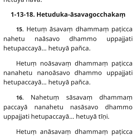
1-13-18. Hetuduka-āsavagocchakaṃ
. Hetuṃ āsavaṃ dhammaṃ paṭicca
15
nahetu naāsavo dhammo uppajjati
hetupaccayā… hetuyā pañca.
Hetuṃ noāsavaṃ dhammaṃ paṭicca
nanahetu nanoāsavo dhammo uppajjati
hetupaccayā… hetuyā pañca.
. Nahetuṃ
sāsavaṃ dhammaṃ
16
paccayā nanahetu nasāsavo dhammo
uppajjati hetupaccayā… hetuyā
tīṇi.
Hetuṃ anāsavaṃ dhammaṃ paṭicca