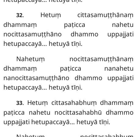
. Hetuṃ
cittasamuṭṭhānaṃ
32
dhammaṃ paṭicca nahetu
nocittasamuṭṭhāno dhammo uppajjati
hetupaccayā… hetuyā tīṇi.
Nahetuṃ nocittasamuṭṭhānaṃ
dhammaṃ paṭicca nanahetu
nanocittasamuṭṭhāno dhammo uppajjati
hetupaccayā… hetuyā tīṇi.
. Hetuṃ cittasahabhuṃ dhammaṃ
33
paṭicca nahetu nocittasahabhū dhammo
uppajjati hetupaccayā… hetuyā tīṇi.
Nahetuṃ nocittasahabhuṃ