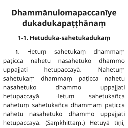
Dhammānulomapaccanīye
dukadukapaṭṭhānaṃ
1-1. Hetuduka-sahetukadukaṃ
. Hetuṃ
sahetukaṃ dhammaṃ
1
paṭicca nahetu nasahetuko dhammo
uppajjati hetupaccayā. Nahetuṃ
sahetukaṃ dhammaṃ paṭicca nahetu
nasahetuko dhammo uppajjati
hetupaccayā. Hetuṃ sahetukañca
nahetuṃ sahetukañca dhammaṃ paṭicca
nahetu nasahetuko dhammo uppajjati
hetupaccayā. (Saṃkhittaṃ.) Hetuyā tīṇi,