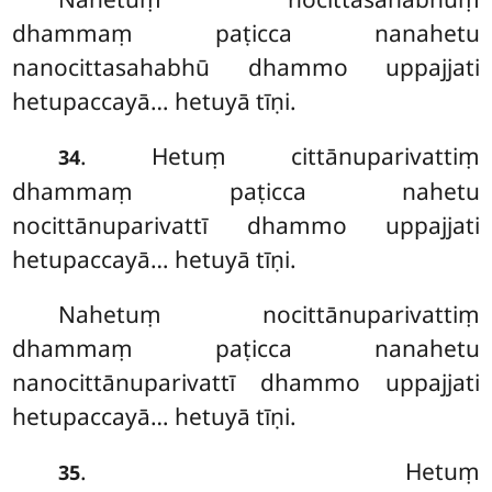
dhammaṃ paṭicca nanahetu
nanocittasahabhū dhammo uppajjati
hetupaccayā… hetuyā
tīṇi.
. Hetuṃ
cittānuparivattiṃ
34
dhammaṃ paṭicca nahetu
nocittānuparivattī dhammo uppajjati
hetupaccayā… hetuyā tīṇi.
Nahetuṃ nocittānuparivattiṃ
dhammaṃ paṭicca nanahetu
nanocittānuparivattī dhammo uppajjati
hetupaccayā… hetuyā tīṇi.
. Hetuṃ
35