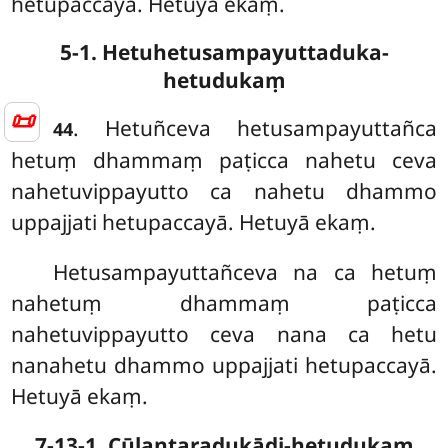
hetupaccayā. Hetuyā ekaṃ.
5-1. Hetuhetusampayuttaduka-
hetudukaṃ
📜
. Hetuñceva hetusampayuttañca
44
hetuṃ dhammaṃ paṭicca nahetu ceva
nahetuvippayutto ca nahetu dhammo
uppajjati hetupaccayā. Hetuyā ekaṃ.
Hetusampayuttañceva na ca hetuṃ
nahetuṃ dhammaṃ paṭicca
nahetuvippayutto ceva nana ca hetu
nanahetu dhammo uppajjati hetupaccayā.
Hetuyā ekaṃ.
7-13-1. Cūḷantaradukādi-hetudukaṃ