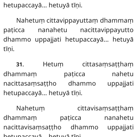
hetupaccayā… hetuyā tīṇi.
Nahetuṃ cittavippayuttaṃ dhammaṃ
paṭicca nanahetu nacittavippayutto
dhammo uppajjati hetupaccayā… hetuyā
tīṇi.
. Hetuṃ
cittasaṃsaṭṭhaṃ
31
dhammaṃ paṭicca nahetu
nacittasaṃsaṭṭho dhammo uppajjati
hetupaccayā… hetuyā tīṇi.
Nahetuṃ cittavisaṃsaṭṭhaṃ
dhammaṃ paṭicca nanahetu
nacittavisaṃsaṭṭho dhammo uppajjati
hetupaccayā… hetuyā tīṇi.