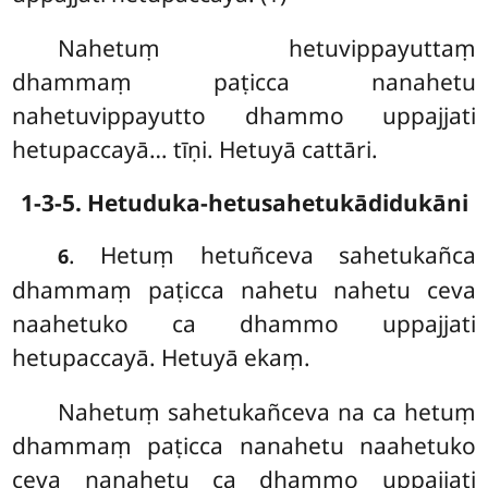
Nahetuṃ hetuvippayuttaṃ
dhammaṃ
paṭicca nanahetu
nahetuvippayutto dhammo uppajjati
hetupaccayā… tīṇi. Hetuyā cattāri.
1-3-5. Hetuduka-hetusahetukādidukāni
. Hetuṃ hetuñceva sahetukañca
6
dhammaṃ paṭicca nahetu nahetu ceva
naahetuko ca dhammo uppajjati
hetupaccayā. Hetuyā ekaṃ.
Nahetuṃ sahetukañceva na ca hetuṃ
dhammaṃ paṭicca nanahetu naahetuko
ceva nanahetu ca dhammo uppajjati