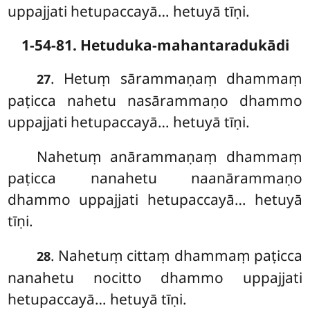
uppajjati hetupaccayā… hetuyā tīṇi.
1-54-81. Hetuduka-mahantaradukādi
. Hetuṃ sārammaṇaṃ dhammaṃ
27
paṭicca nahetu nasārammaṇo dhammo
uppajjati hetupaccayā… hetuyā tīṇi.
Nahetuṃ anārammaṇaṃ dhammaṃ
paṭicca nanahetu naanārammaṇo
dhammo uppajjati hetupaccayā… hetuyā
tīṇi.
. Nahetuṃ cittaṃ dhammaṃ paṭicca
28
nanahetu nocitto dhammo uppajjati
hetupaccayā… hetuyā tīṇi.