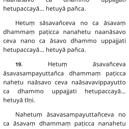
hetupaccayā… hetuyā pañca.
Hetuṃ sāsavañceva no ca āsavaṃ
dhammaṃ paṭicca nanahetu naanāsavo
ceva nano ca āsavo dhammo uppajjati
hetupaccayā… hetuyā pañca.
. Hetuṃ
āsavañceva
19
āsavasampayuttañca dhammaṃ paṭicca
nahetu naāsavo ceva naāsavavippayutto
ca dhammo uppajjati hetupaccayā…
hetuyā tīṇi.
Nahetuṃ āsavasampayuttañceva no
ca āsavaṃ dhammaṃ paṭicca nanahetu