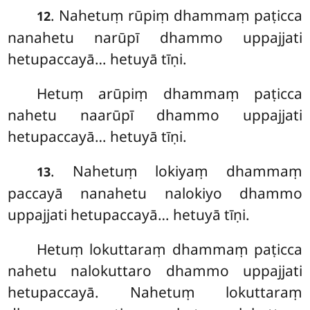
. Nahetuṃ
rūpiṃ dhammaṃ paṭicca
12
nanahetu narūpī dhammo uppajjati
hetupaccayā… hetuyā tīṇi.
Hetuṃ arūpiṃ dhammaṃ paṭicca
nahetu naarūpī dhammo uppajjati
hetupaccayā… hetuyā tīṇi.
. Nahetuṃ lokiyaṃ dhammaṃ
13
paccayā nanahetu nalokiyo dhammo
uppajjati hetupaccayā… hetuyā tīṇi.
Hetuṃ
lokuttaraṃ dhammaṃ paṭicca
nahetu nalokuttaro dhammo uppajjati
hetupaccayā. Nahetuṃ lokuttaraṃ