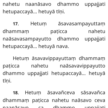
nahetu naanāsavo dhammo uppajjati
hetupaccayā… hetuyā tīṇi.
. Hetuṃ āsavasampayuttaṃ
17
dhammaṃ paṭicca nahetu
naāsavasampayutto dhammo uppajjati
hetupaccayā… hetuyā nava.
Hetuṃ
āsavavippayuttaṃ dhammaṃ
paṭicca nahetu naāsavavippayutto
dhammo uppajjati hetupaccayā… hetuyā
tīṇi.
. Hetuṃ āsavañceva sāsavañca
18
dhammaṃ paṭicca nahetu naāsavo ceva
naanāsavo ca dhammo uppajjati