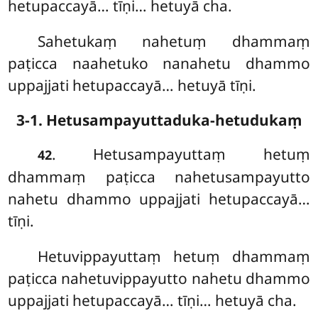
hetupaccayā… tīṇi… hetuyā cha.
Sahetukaṃ nahetuṃ dhammaṃ
paṭicca naahetuko nanahetu dhammo
uppajjati hetupaccayā… hetuyā tīṇi.
3-1. Hetusampayuttaduka-hetudukaṃ
. Hetusampayuttaṃ
hetuṃ
42
dhammaṃ paṭicca nahetusampayutto
nahetu dhammo uppajjati hetupaccayā…
tīṇi.
Hetuvippayuttaṃ hetuṃ dhammaṃ
paṭicca nahetuvippayutto nahetu dhammo
uppajjati hetupaccayā… tīṇi… hetuyā cha.