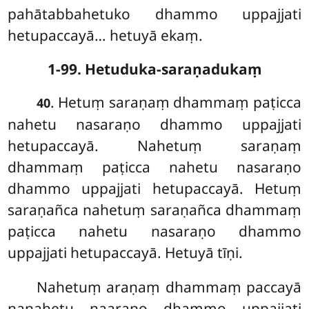
pahātabbahetuko dhammo uppajjati
hetupaccayā… hetuyā ekaṃ.
1-99. Hetuduka-saraṇadukaṃ
. Hetuṃ
saraṇaṃ dhammaṃ paṭicca
40
nahetu nasaraṇo dhammo uppajjati
hetupaccayā. Nahetuṃ saraṇaṃ
dhammaṃ paṭicca nahetu nasaraṇo
dhammo uppajjati hetupaccayā. Hetuṃ
saraṇañca nahetuṃ saraṇañca dhammaṃ
paṭicca nahetu nasaraṇo dhammo
uppajjati hetupaccayā. Hetuyā tīṇi.
Nahetuṃ araṇaṃ dhammaṃ paccayā
nanahetu naaraṇo dhammo uppajjati