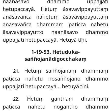
naanāsavo dhammo uppajjati
hetupaccayā. Hetuṃ āsavavippayuttaṃ
anāsavañca nahetuṃ
āsavavippayuttaṃ
anāsavañca dhammaṃ paṭicca nahetu
āsavavippayutto naanāsavo dhammo
uppajjati hetupaccayā. Hetuyā tīṇi.
1-19-53. Hetuduka-
saññojanādigocchakaṃ
. Hetuṃ
saññojanaṃ dhammaṃ
21
paṭicca nahetu nosaññojano dhammo
uppajjati hetupaccayā… hetuyā tīṇi.
. Hetuṃ ganthaṃ dhammaṃ
22
paṭicca nahetu nogantho dhammo