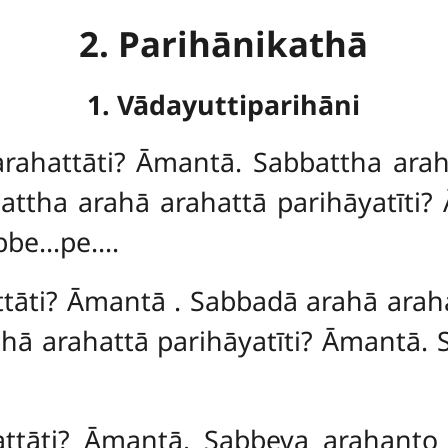
2. Parihānikathā
1. Vādayuttiparihāni
rahattāti? Āmantā. Sabbattha arah
tha arahā arahattā parihāyatīti?
abbe…pe….
attāti? Āmantā
. Sabbadā arahā arah
ā arahattā parihāyatīti? Āmantā. S
attāti? Āmantā. Sabbeva arahanto 