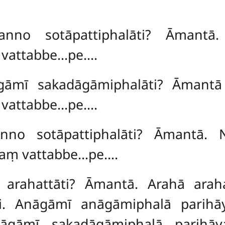
anno sotāpattiphalāti? Āmantā
 vattabbe…pe….
āgāmī sakadāgāmiphalāti? Āmant
 vattabbe…pe….
anno sotāpattiphalāti? Āmantā. 
vaṃ vattabbe…pe….
ā arahattāti? Āmantā. Arahā ara
ti. Anāgāmī anāgāmiphalā parihā
dāgāmī sakadāgāmiphalā parihāy