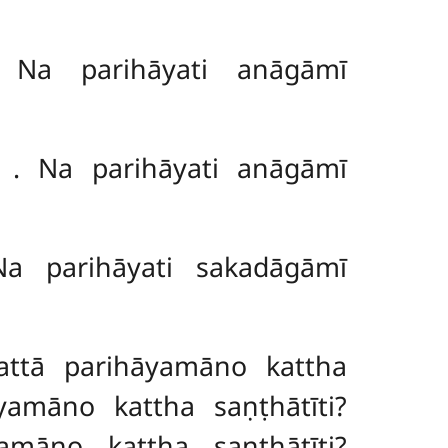
. Na parihāyati anāgāmī
ā
. Na parihāyati anāgāmī
Na parihāyati sakadāgāmī
hattā parihāyamāno kattha
yamāno kattha saṇṭhātīti?
amāno kattha saṇṭhātīti?