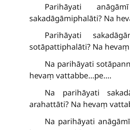
Parihāyati anāgām
sakadāgāmiphalāti? Na he
Parihāyati sakadāg
sotāpattiphalāti? Na heva
Na
parihāyati sotāpann
hevaṃ vattabbe…pe….
Na
parihāyati saka
arahattāti? Na hevaṃ vatt
Na parihāyati anāgāmī