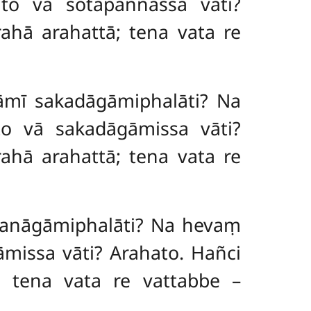
ato vā sotāpannassa vāti?
rahā arahattā; tena vata re
gāmī sakadāgāmiphalāti? Na
o vā sakadāgāmissa vāti?
rahā arahattā; tena vata re
ī anāgāmiphalāti? Na hevaṃ
missa vāti? Arahato. Hañci
; tena vata re vattabbe –