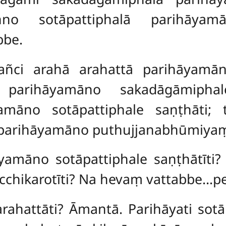
panno sotāpattiphalā parihāya
bbe.
ñci arahā arahattā parihāyamān
parihāyamāno sakadāgāmiphal
amāno sotāpattiphale saṇṭhāti;
 parihāyamāno puthujjanabhūmiyaṃ s
yamāno sotāpattiphale saṇṭhātīti?
cchikarotīti? Na hevaṃ vattabbe…p
arahattāti? Āmantā. Parihāyati
sotā