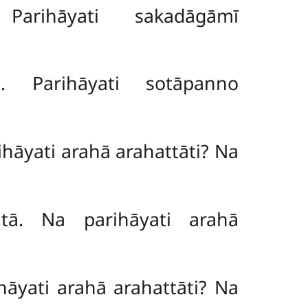
Parihāyati sakadāgāmī
ā. Parihāyati sotāpanno
hāyati arahā arahattāti? Na
tā. Na parihāyati arahā
āyati arahā arahattāti? Na