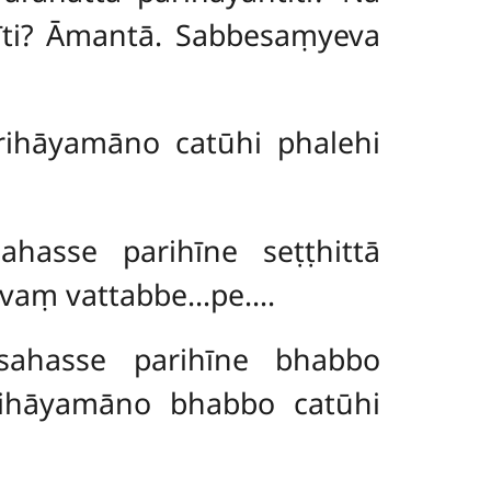
īti? Āmantā. Sabbesaṃyeva
arihāyamāno catūhi phalehi
ahasse parihīne seṭṭhittā
hevaṃ vattabbe…pe….
asahasse parihīne bhabbo
arihāyamāno
bhabbo catūhi