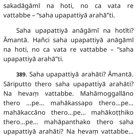
sakadāgāmī na hoti, no ca vata re
vattabbe – ‘‘saha upapattiyā arahā’’ti.
Saha upapattiyā anāgāmī na hotīti?
Āmantā. Hañci
saha upapattiyā anāgāmī
na hoti, no ca vata re vattabbe – ‘‘saha
upapattiyā arahā’’ti.
. Saha upapattiyā arahāti? Āmantā.
389
Sāriputto thero saha upapattiyā arahāti?
Na hevaṃ vattabbe. Mahāmoggallāno
thero
…pe… mahākassapo thero…pe…
mahākaccāno thero…pe… mahākoṭṭhiko
thero…pe… mahāpanthako thero saha
upapattiyā arahāti? Na hevaṃ vattabbe…