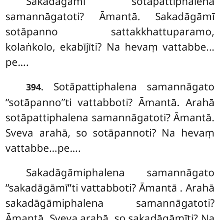
Sakadāgāmī sotāpattiphalena
samannāgatoti? Āmantā. Sakadāgāmī
sotāpanno sattakkhattuparamo,
kolaṅkolo, ekabījīti? Na hevaṃ vattabbe…
pe….
. Sotāpattiphalena samannāgato
394
‘‘sotāpanno’’ti vattabboti? Āmantā. Arahā
sotāpattiphalena samannāgatoti? Āmantā.
Sveva arahā, so sotāpannoti? Na hevaṃ
vattabbe…pe….
Sakadāgāmiphalena samannāgato
‘‘sakadāgāmī’’ti vattabboti? Āmantā
. Arahā
sakadāgāmiphalena samannāgatoti?
Āmantā. Sveva arahā, so sakadāgāmīti? Na