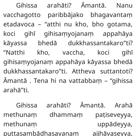
Gihissa arahāti? Āmantā. Nanu
vacchagotto paribbājako bhagavantaṃ
etadavoca – ‘‘atthi nu kho, bho gotama,
koci gihī gihisaṃyojanaṃ appahāya
kāyassa bhedā dukkhassantakaro’’ti?
‘‘Natthi kho, vaccha, koci gihī
gihisaṃyojanaṃ appahāya kāyassa bhedā
dukkhassantakaro’’ti. Attheva suttantoti?
Āmantā
. Tena hi na vattabbaṃ – ‘‘gihissa
arahā’’ti.
Gihissa arahāti? Āmantā. Arahā
methunaṃ dhammaṃ paṭiseveyya,
methunaṃ uppādeyya,
puttasambādhasayanaṃ ajjhāvaseyya,