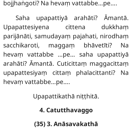
bojjhaṅgoti? Na hevaṃ vattabbe…pe….
Saha upapattiyā arahāti? Āmantā.
Upapattesiyena cittena dukkhaṃ
parijānāti, samudayaṃ pajahati, nirodhaṃ
sacchikaroti, maggaṃ bhāvetīti? Na
hevaṃ vattabbe …pe… saha upapattiyā
arahāti? Āmantā. Cuticittaṃ
maggacittaṃ
upapattesiyaṃ cittaṃ phalacittanti? Na
hevaṃ vattabbe…pe….
Upapattikathā niṭṭhitā.
4. Catutthavaggo
(35) 3. Anāsavakathā