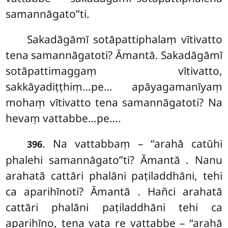
samannāgato’’ti.
Sakadāgāmī sotāpattiphalaṃ vītivatto
tena samannāgatoti? Āmantā. Sakadāgāmī
sotāpattimaggaṃ vītivatto,
sakkāyadiṭṭhiṃ…pe… apāyagamanīyaṃ
mohaṃ vītivatto tena samannāgatoti? Na
hevaṃ vattabbe…pe….
. Na
vattabbaṃ – ‘‘arahā catūhi
396
phalehi samannāgato’’ti? Āmantā
. Nanu
arahatā cattāri phalāni paṭiladdhāni, tehi
ca aparihīnoti? Āmantā
. Hañci arahatā
cattāri phalāni paṭiladdhāni tehi ca
aparihīno, tena vata re vattabbe – ‘‘arahā