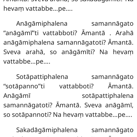
hevaṃ vattabbe…pe….
Anāgāmiphalena samannāgato
‘‘anāgāmī’’ti vattabboti? Āmantā
. Arahā
anāgāmiphalena samannāgatoti? Āmantā.
Sveva arahā, so anāgāmīti? Na hevaṃ
vattabbe…pe….
Sotāpattiphalena samannāgato
‘‘sotāpanno’’ti vattabboti? Āmantā.
Anāgāmī sotāpattiphalena
samannāgatoti? Āmantā. Sveva anāgāmī,
so sotāpannoti? Na hevaṃ vattabbe…pe….
Sakadāgāmiphalena
samannāgato