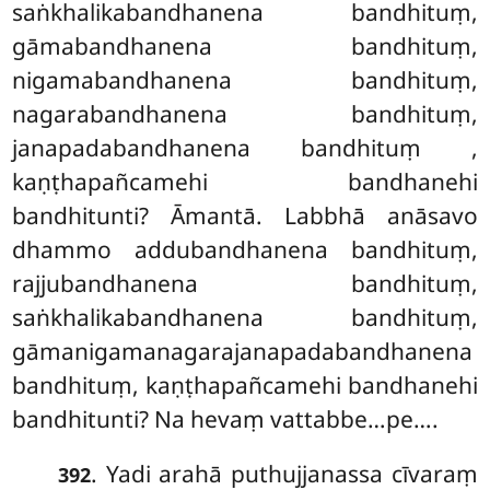
saṅkhalikabandhanena bandhituṃ,
gāmabandhanena bandhituṃ,
nigamabandhanena bandhituṃ,
nagarabandhanena bandhituṃ,
janapadabandhanena bandhituṃ
,
kaṇṭhapañcamehi bandhanehi
bandhitunti? Āmantā. Labbhā anāsavo
dhammo addubandhanena bandhituṃ,
rajjubandhanena bandhituṃ,
saṅkhalikabandhanena bandhituṃ,
gāmanigamanagarajanapadabandhanena
bandhituṃ, kaṇṭhapañcamehi bandhanehi
bandhitunti? Na hevaṃ vattabbe…pe….
. Yadi arahā puthujjanassa cīvaraṃ
392