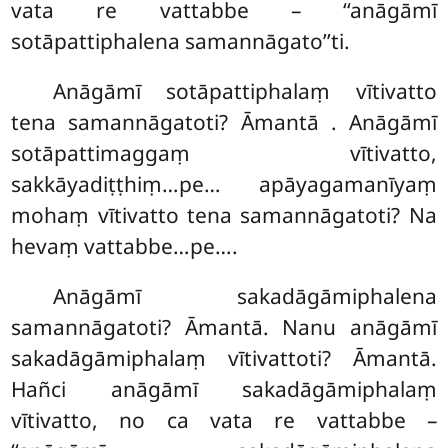
vata re vattabbe – ‘‘anāgāmī
sotāpattiphalena samannāgato’’ti.
Anāgāmī sotāpattiphalaṃ vītivatto
tena samannāgatoti? Āmantā
. Anāgāmī
sotāpattimaggaṃ vītivatto,
sakkāyadiṭṭhiṃ…pe… apāyagamanīyaṃ
mohaṃ vītivatto tena samannāgatoti? Na
hevaṃ vattabbe…pe….
Anāgāmī sakadāgāmiphalena
samannāgatoti? Āmantā. Nanu anāgāmī
sakadāgāmiphalaṃ vītivattoti? Āmantā.
Hañci anāgāmī sakadāgāmiphalaṃ
vītivatto, no ca vata re vattabbe –