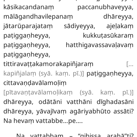
kāsikacandanaṃ paccanubhaveyya,
mālāgandhavilepanaṃ dhāreyya,
jātarūparajataṃ sādiyeyya, ajeḷakaṃ
paṭiggaṇheyya, kukkuṭasūkaraṃ
paṭiggaṇheyya, hatthigavassavaḷavaṃ
paṭiggaṇheyya,
tittiravaṭṭakamorakapiñjaraṃ
[…
kapiñjalaṃ (syā. kaṃ. pī.)]
paṭiggaṇheyya,
cittavaṇḍavālamoḷiṃ
[pītavaṇṭavālamoḷikaṃ (syā. kaṃ. pī.)]
dhāreyya, odātāni vatthāni dīghadasāni
dhāreyya, yāvajīvaṃ agāriyabhūto assāti?
Na hevaṃ vattabbe…pe….
Na
vattabbaṃ – ‘‘gihissa arahā’’ti?