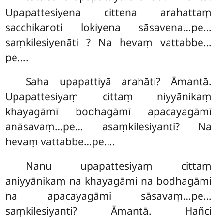
Upapattesiyena cittena arahattaṃ
sacchikaroti lokiyena sāsavena…pe…
saṃkilesiyenāti
? Na hevaṃ vattabbe…
pe….
Saha upapattiyā arahāti? Āmantā.
Upapattesiyaṃ cittaṃ niyyānikaṃ
khayagāmī bodhagāmī apacayagāmī
anāsavaṃ…pe… asaṃkilesiyanti? Na
hevaṃ vattabbe…pe….
Nanu upapattesiyaṃ cittaṃ
aniyyānikaṃ na khayagāmi na bodhagāmi
na apacayagāmi sāsavaṃ…pe…
saṃkilesiyanti? Āmantā. Hañci