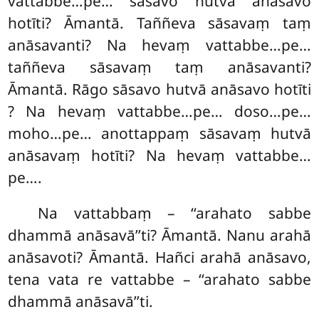
vattabbe…pe… sāsavo hutvā anāsavo
hotīti? Āmantā. Taññeva
sāsavaṃ taṃ
anāsavanti? Na hevaṃ vattabbe…pe…
taññeva sāsavaṃ
taṃ anāsavanti?
Āmantā. Rāgo sāsavo hutvā anāsavo
hotīti
? Na hevaṃ vattabbe…pe… doso…pe…
moho…pe… anottappaṃ sāsavaṃ hutvā
anāsavaṃ hotīti? Na hevaṃ vattabbe…
pe….
Na vattabbaṃ – ‘‘arahato sabbe
dhammā anāsavā’’ti? Āmantā. Nanu arahā
anāsavoti? Āmantā. Hañci arahā anāsavo,
tena vata re vattabbe – ‘‘arahato sabbe
dhammā anāsavā’’ti.