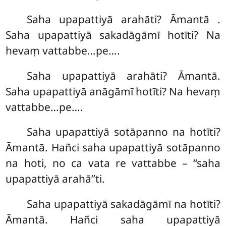
Saha
upapattiyā arahāti? Āmantā
.
Saha upapattiyā sakadāgāmī hotīti? Na
hevaṃ vattabbe…pe….
Saha upapattiyā arahāti? Āmantā.
Saha upapattiyā anāgāmī hotīti? Na hevaṃ
vattabbe…pe….
Saha upapattiyā sotāpanno na hotīti?
Āmantā. Hañci saha upapattiyā sotāpanno
na hoti, no ca vata re vattabbe – ‘‘saha
upapattiyā arahā’’ti.
Saha upapattiyā sakadāgāmī na hotīti?
Āmantā. Hañci saha upapattiyā