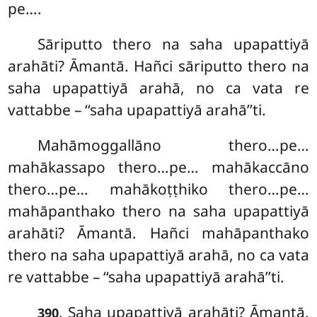
pe….
Sāriputto thero na saha upapattiyā
arahāti? Āmantā. Hañci sāriputto thero na
saha upapattiyā arahā, no ca vata re
vattabbe – ‘‘saha upapattiyā arahā’’ti.
Mahāmoggallāno thero…pe…
mahākassapo thero…pe… mahākaccāno
thero…pe… mahākoṭṭhiko thero…pe…
mahāpanthako thero na saha upapattiyā
arahāti? Āmantā. Hañci
mahāpanthako
thero na saha upapattiyā arahā, no ca vata
re vattabbe – ‘‘saha upapattiyā arahā’’ti.
. Saha
upapattiyā arahāti? Āmantā.
390