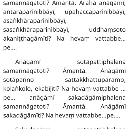
samannāgatoti? Āmantā. Arahā anāgāmī,
antarāparinibbāyī, upahaccaparinibbāyī,
asaṅkhāraparinibbāyī,
sasaṅkhāraparinibbāyī, uddhaṃsoto
akaniṭṭhagāmīti? Na hevaṃ vattabbe…
pe….
Anāgāmī sotāpattiphalena
samannāgatoti? Āmantā. Anāgāmī
sotāpanno sattakkhattuparamo,
kolaṅkolo, ekabījīti? Na hevaṃ vattabbe
…
pe… anāgāmī sakadāgāmiphalena
samannāgatoti? Āmantā. Anāgāmī
sakadāgāmīti? Na hevaṃ vattabbe…pe….