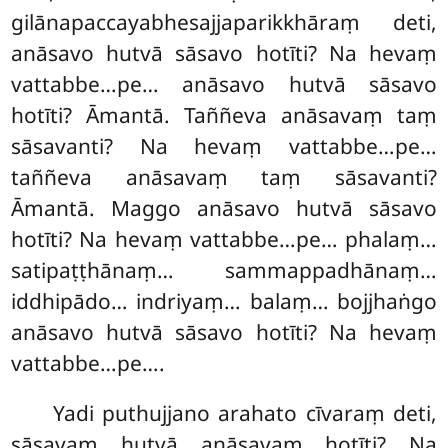
gilānapaccayabhesajjaparikkhāraṃ deti,
anāsavo hutvā sāsavo hotīti? Na hevaṃ
vattabbe…pe… anāsavo hutvā sāsavo
hotīti? Āmantā. Taññeva anāsavaṃ taṃ
sāsavanti? Na hevaṃ vattabbe…pe…
taññeva anāsavaṃ taṃ sāsavanti?
Āmantā. Maggo anāsavo hutvā sāsavo
hotīti? Na hevaṃ vattabbe…pe… phalaṃ…
satipaṭṭhānaṃ… sammappadhānaṃ…
iddhipādo… indriyaṃ… balaṃ… bojjhaṅgo
anāsavo hutvā sāsavo hotīti? Na hevaṃ
vattabbe…pe….
Yadi puthujjano arahato cīvaraṃ deti,
sāsavaṃ hutvā anāsavaṃ hotīti? Na