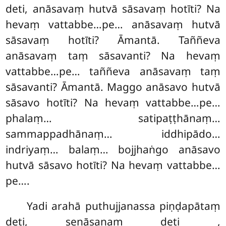
deti, anāsavaṃ hutvā sāsavaṃ hotīti? Na
hevaṃ vattabbe…pe… anāsavaṃ hutvā
sāsavaṃ hotīti? Āmantā. Taññeva
anāsavaṃ taṃ sāsavanti? Na hevaṃ
vattabbe…pe… taññeva anāsavaṃ taṃ
sāsavanti? Āmantā. Maggo anāsavo hutvā
sāsavo hotīti? Na hevaṃ vattabbe…pe…
phalaṃ… satipaṭṭhānaṃ…
sammappadhānaṃ… iddhipādo…
indriyaṃ… balaṃ… bojjhaṅgo anāsavo
hutvā sāsavo hotīti? Na
hevaṃ vattabbe…
pe….
Yadi arahā puthujjanassa piṇḍapātaṃ
deti, senāsanaṃ deti
,