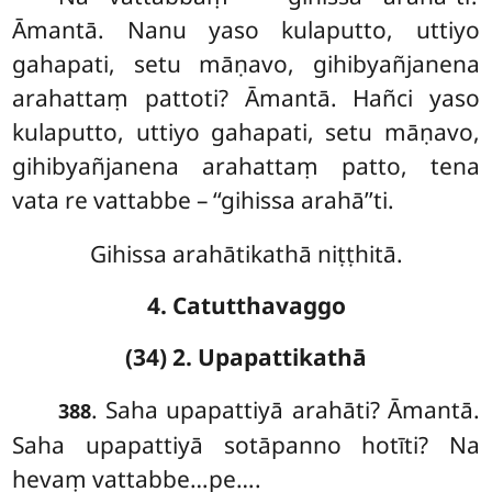
Āmantā. Nanu yaso kulaputto, uttiyo
gahapati, setu māṇavo, gihibyañjanena
arahattaṃ pattoti? Āmantā. Hañci yaso
kulaputto, uttiyo gahapati, setu māṇavo,
gihibyañjanena arahattaṃ
patto, tena
vata re vattabbe – ‘‘gihissa arahā’’ti.
Gihissa arahātikathā niṭṭhitā.
4. Catutthavaggo
(34) 2. Upapattikathā
. Saha upapattiyā arahāti? Āmantā.
388
Saha upapattiyā sotāpanno hotīti? Na
hevaṃ vattabbe…pe….