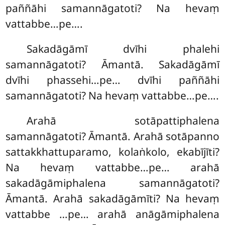
paññāhi samannāgatoti? Na hevaṃ
vattabbe…pe….
Sakadāgāmī dvīhi phalehi
samannāgatoti? Āmantā. Sakadāgāmī
dvīhi phassehi…pe… dvīhi paññāhi
samannāgatoti? Na hevaṃ vattabbe…pe….
Arahā
sotāpattiphalena
samannāgatoti? Āmantā. Arahā
sotāpanno
sattakkhattuparamo, kolaṅkolo, ekabījīti?
Na hevaṃ vattabbe…pe… arahā
sakadāgāmiphalena samannāgatoti?
Āmantā. Arahā sakadāgāmīti? Na hevaṃ
vattabbe
…pe… arahā anāgāmiphalena