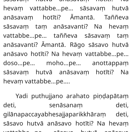
hevaṃ vattabbe…pe… sāsavaṃ hutvā
anāsavaṃ hotīti? Āmantā. Taññeva
sāsavaṃ taṃ anāsavanti? Na hevaṃ
vattabbe…pe… taññeva sāsavaṃ taṃ
anāsavanti? Āmantā. Rāgo sāsavo hutvā
anāsavo hotīti? Na hevaṃ vattabbe…pe…
doso…pe… moho…pe… anottappaṃ
sāsavaṃ hutvā anāsavaṃ hotīti? Na
hevaṃ vattabbe…pe….
Yadi puthujjano arahato piṇḍapātaṃ
deti, senāsanaṃ deti,
gilānapaccayabhesajjaparikkhāraṃ deti,
sāsavo hutvā anāsavo hotīti? Na hevaṃ