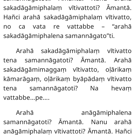
sakadāgāmiphalaṃ vītivattoti? Āmantā.
Hañci arahā sakadāgāmiphalaṃ vītivatto,
no ca vata re vattabbe – ‘‘arahā
sakadāgāmiphalena samannāgato’’ti.
Arahā sakadāgāmiphalaṃ vītivatto
tena samannāgatoti? Āmantā. Arahā
sakadāgāmimaggaṃ vītivatto, oḷārikaṃ
kāmarāgaṃ, oḷārikaṃ byāpādaṃ vītivatto
tena samannāgatoti? Na hevaṃ
vattabbe…pe….
Arahā anāgāmiphalena
samannāgatoti? Āmantā. Nanu arahā
anāgāmiphalaṃ vītivattoti? Āmantā. Hañci