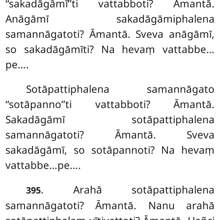
‘‘sakadāgāmī’’ti vattabboti? Āmantā.
Anāgāmī sakadāgāmiphalena
samannāgatoti? Āmantā. Sveva anāgāmī,
so sakadāgāmīti? Na hevaṃ vattabbe…
pe….
Sotāpattiphalena samannāgato
‘‘sotāpanno’’ti vattabboti? Āmantā.
Sakadāgāmī sotāpattiphalena
samannāgatoti? Āmantā. Sveva
sakadāgāmī, so sotāpannoti? Na hevaṃ
vattabbe…pe….
. Arahā sotāpattiphalena
395
samannāgatoti? Āmantā. Nanu arahā