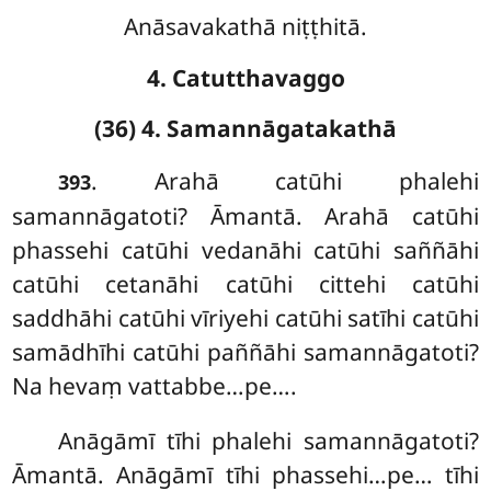
Anāsavakathā niṭṭhitā.
4. Catutthavaggo
(36) 4. Samannāgatakathā
. Arahā catūhi phalehi
393
samannāgatoti? Āmantā. Arahā catūhi
phassehi catūhi vedanāhi catūhi saññāhi
catūhi cetanāhi catūhi cittehi catūhi
saddhāhi catūhi vīriyehi catūhi satīhi catūhi
samādhīhi catūhi paññāhi samannāgatoti?
Na hevaṃ vattabbe…pe….
Anāgāmī tīhi phalehi samannāgatoti?
Āmantā. Anāgāmī tīhi phassehi…pe… tīhi