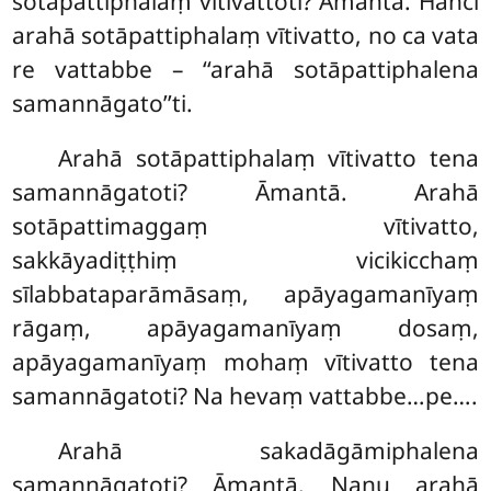
sotāpattiphalaṃ vītivattoti? Āmantā. Hañci
arahā sotāpattiphalaṃ vītivatto, no ca vata
re vattabbe – ‘‘arahā sotāpattiphalena
samannāgato’’ti.
Arahā
sotāpattiphalaṃ vītivatto tena
samannāgatoti? Āmantā. Arahā
sotāpattimaggaṃ vītivatto,
sakkāyadiṭṭhiṃ vicikicchaṃ
sīlabbataparāmāsaṃ, apāyagamanīyaṃ
rāgaṃ, apāyagamanīyaṃ dosaṃ,
apāyagamanīyaṃ mohaṃ vītivatto tena
samannāgatoti? Na hevaṃ vattabbe…pe….
Arahā sakadāgāmiphalena
samannāgatoti? Āmantā. Nanu
arahā