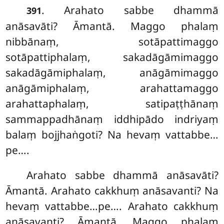
. Arahato
sabbe dhammā
391
anāsavāti? Āmantā. Maggo phalaṃ
nibbānaṃ, sotāpattimaggo
sotāpattiphalaṃ, sakadāgāmimaggo
sakadāgāmiphalaṃ, anāgāmimaggo
anāgāmiphalaṃ, arahattamaggo
arahattaphalaṃ, satipaṭṭhānaṃ
sammappadhānaṃ iddhipādo indriyaṃ
balaṃ bojjhaṅgoti? Na hevaṃ vattabbe…
pe….
Arahato sabbe dhammā anāsavāti?
Āmantā. Arahato cakkhuṃ anāsavanti? Na
hevaṃ vattabbe…pe…. Arahato cakkhuṃ
anāsavanti? Āmantā. Maggo phalaṃ