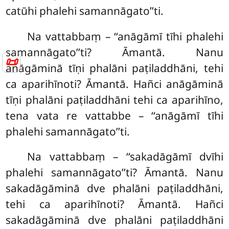
catūhi phalehi samannāgato’’ti.
Na vattabbaṃ – ‘‘anāgāmī tīhi phalehi
samannāgato’’ti? Āmantā. Nanu
📜
anāgāminā tīṇi phalāni paṭiladdhāni, tehi
ca aparihīnoti? Āmantā. Hañci anāgāminā
tīṇi phalāni paṭiladdhāni tehi ca aparihīno,
tena vata re vattabbe – ‘‘anāgāmī tīhi
phalehi samannāgato’’ti.
Na vattabbaṃ – ‘‘sakadāgāmī dvīhi
phalehi samannāgato’’ti? Āmantā. Nanu
sakadāgāminā dve phalāni paṭiladdhāni,
tehi ca aparihīnoti? Āmantā. Hañci
sakadāgāminā dve phalāni paṭiladdhāni