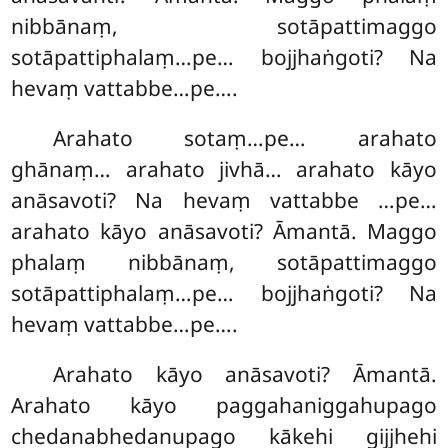
nibbānaṃ, sotāpattimaggo
sotāpattiphalaṃ…pe… bojjhaṅgoti? Na
hevaṃ vattabbe…pe….
Arahato sotaṃ…pe… arahato
ghānaṃ… arahato jivhā… arahato kāyo
anāsavoti? Na hevaṃ vattabbe …pe…
arahato kāyo anāsavoti? Āmantā. Maggo
phalaṃ nibbānaṃ, sotāpattimaggo
sotāpattiphalaṃ…pe… bojjhaṅgoti? Na
hevaṃ vattabbe…pe….
Arahato kāyo anāsavoti? Āmantā.
Arahato kāyo paggahaniggahupago
chedanabhedanupago kākehi gijjhehi