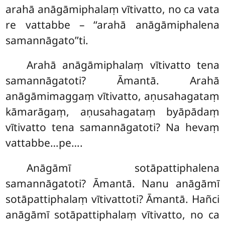
arahā anāgāmiphalaṃ vītivatto, no ca vata
re vattabbe – ‘‘arahā anāgāmiphalena
samannāgato’’ti.
Arahā
anāgāmiphalaṃ vītivatto tena
samannāgatoti? Āmantā. Arahā
anāgāmimaggaṃ vītivatto, aṇusahagataṃ
kāmarāgaṃ, aṇusahagataṃ byāpādaṃ
vītivatto tena samannāgatoti? Na hevaṃ
vattabbe…pe….
Anāgāmī sotāpattiphalena
samannāgatoti? Āmantā. Nanu anāgāmī
sotāpattiphalaṃ vītivattoti? Āmantā. Hañci
anāgāmī sotāpattiphalaṃ vītivatto, no ca