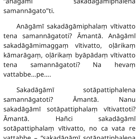
‘‘anāgāmī sakadāgāmiphalena
samannāgato’’ti.
Anāgāmī
sakadāgāmiphalaṃ vītivatto
tena samannāgatoti? Āmantā. Anāgāmī
sakadāgāmimaggaṃ vītivatto, oḷārikaṃ
kāmarāgaṃ, oḷārikaṃ byāpādaṃ vītivatto
tena samannāgatoti? Na hevaṃ
vattabbe…pe….
Sakadāgāmī sotāpattiphalena
samannāgatoti? Āmantā. Nanu
sakadāgāmī sotāpattiphalaṃ vītivattoti?
Āmantā. Hañci sakadāgāmī
sotāpattiphalaṃ vītivatto, no ca vata re
vattabbe – ‘‘sakadāgāmī sotāpattiphalena