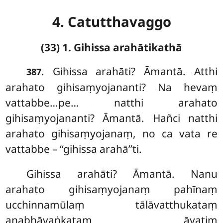
4. Catutthavaggo
(33) 1. Gihissa arahātikathā
. Gihissa
arahāti? Āmantā. Atthi
387
arahato gihisaṃyojananti? Na hevaṃ
vattabbe…pe… natthi arahato
gihisaṃyojananti? Āmantā. Hañci natthi
arahato gihisaṃyojanaṃ, no ca vata re
vattabbe – ‘‘gihissa arahā’’ti.
Gihissa arahāti? Āmantā. Nanu
arahato gihisaṃyojanaṃ pahīnaṃ
ucchinnamūlaṃ tālāvatthukataṃ
anabhāvaṅkataṃ āyatiṃ