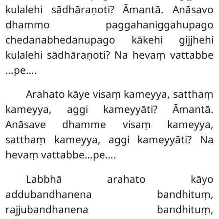
kulalehi sādhāraṇoti? Āmantā. Anāsavo
dhammo paggahaniggahupago
chedanabhedanupago kākehi gijjhehi
kulalehi sādhāraṇoti? Na hevaṃ vattabbe
…pe….
Arahato kāye visaṃ kameyya, satthaṃ
kameyya, aggi kameyyāti? Āmantā.
Anāsave dhamme visaṃ kameyya,
satthaṃ kameyya, aggi kameyyāti? Na
hevaṃ vattabbe…pe….
Labbhā
arahato kāyo
addubandhanena bandhituṃ,
rajjubandhanena bandhituṃ,