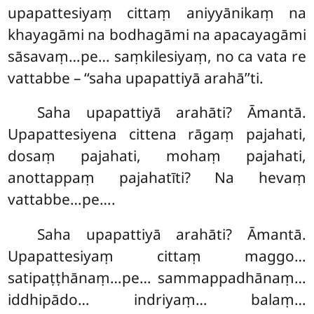
upapattesiyaṃ cittaṃ aniyyānikaṃ na
khayagāmi na bodhagāmi na apacayagāmi
sāsavaṃ…pe… saṃkilesiyaṃ, no ca vata re
vattabbe – ‘‘saha upapattiyā arahā’’ti.
Saha upapattiyā arahāti? Āmantā.
Upapattesiyena cittena rāgaṃ pajahati,
dosaṃ pajahati, mohaṃ pajahati,
anottappaṃ pajahatīti? Na hevaṃ
vattabbe…pe….
Saha upapattiyā arahāti? Āmantā.
Upapattesiyaṃ cittaṃ maggo…
satipaṭṭhānaṃ…pe… sammappadhānaṃ…
iddhipādo… indriyaṃ… balaṃ…