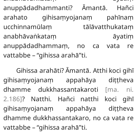
anuppādadhammanti? Āmantā. Hañci
arahato gihisaṃyojanaṃ pahīnaṃ
ucchinnamūlaṃ tālāvatthukataṃ
anabhāvaṅkataṃ āyatiṃ
anuppādadhammaṃ, no ca vata re
vattabbe – ‘‘gihissa arahā’’ti.
Gihissa arahāti? Āmantā. Atthi koci gihī
gihisaṃyojanaṃ
appahāya diṭṭheva
dhamme
dukkhassantakaroti
[ma. ni.
2.186]
? Natthi. Hañci natthi koci gihī
gihisaṃyojanaṃ appahāya diṭṭheva
dhamme dukkhassantakaro, no ca vata re
vattabbe – ‘‘gihissa arahā’’ti.