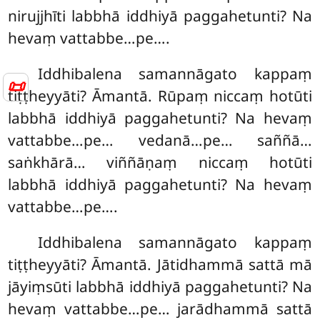
nirujjhīti labbhā iddhiyā paggahetunti? Na
hevaṃ vattabbe…pe….
Iddhibalena samannāgato kappaṃ
📜
tiṭṭheyyāti? Āmantā. Rūpaṃ niccaṃ hotūti
labbhā iddhiyā paggahetunti? Na hevaṃ
vattabbe…pe… vedanā…pe… saññā…
saṅkhārā… viññāṇaṃ niccaṃ hotūti
labbhā iddhiyā paggahetunti? Na hevaṃ
vattabbe…pe….
Iddhibalena samannāgato kappaṃ
tiṭṭheyyāti? Āmantā. Jātidhammā sattā mā
jāyiṃsūti labbhā
iddhiyā paggahetunti? Na
hevaṃ vattabbe…pe… jarādhammā sattā