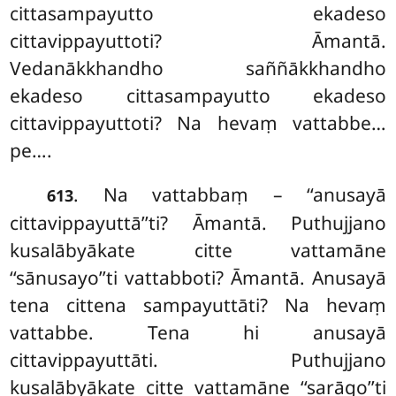
cittasampayutto ekadeso
cittavippayuttoti? Āmantā.
Vedanākkhandho
saññākkhandho
ekadeso cittasampayutto ekadeso
cittavippayuttoti? Na
hevaṃ vattabbe…
pe….
. Na vattabbaṃ – ‘‘anusayā
613
cittavippayuttā’’ti? Āmantā. Puthujjano
kusalābyākate citte vattamāne
‘‘sānusayo’’ti vattabboti? Āmantā. Anusayā
tena cittena sampayuttāti? Na hevaṃ
vattabbe. Tena hi anusayā
cittavippayuttāti. Puthujjano
kusalābyākate citte vattamāne ‘‘sarāgo’’ti