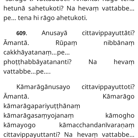
hetunā sahetukoti? Na hevaṃ vattabbe…
pe… tena hi rāgo ahetukoti.
. Anusayā cittavippayuttāti?
609
Āmantā. Rūpaṃ nibbānaṃ
cakkhāyatanaṃ…pe…
phoṭṭhabbāyatananti? Na hevaṃ
vattabbe…pe….
Kāmarāgānusayo cittavippayuttoti?
Āmantā. Kāmarāgo
kāmarāgapariyuṭṭhānaṃ
kāmarāgasaṃyojanaṃ kāmogho
kāmayogo kāmacchandanīvaraṇaṃ
cittavippayuttanti? Na hevaṃ vattabbe…