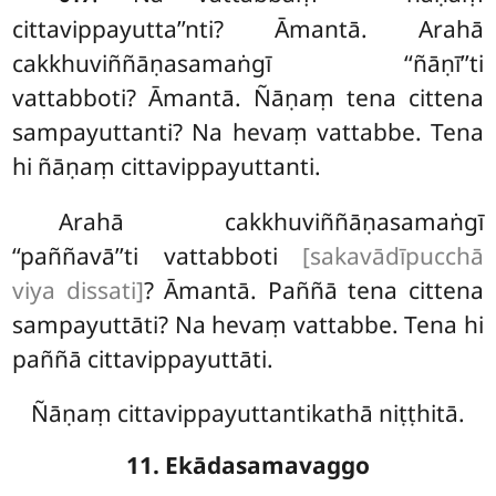
cittavippayutta’’nti? Āmantā. Arahā
cakkhuviññāṇasamaṅgī ‘‘ñāṇī’’ti
vattabboti? Āmantā. Ñāṇaṃ tena cittena
sampayuttanti? Na
hevaṃ vattabbe. Tena
hi ñāṇaṃ cittavippayuttanti.
Arahā
cakkhuviññāṇasamaṅgī
‘‘paññavā’’ti vattabboti
[sakavādīpucchā
viya dissati]
? Āmantā. Paññā tena cittena
sampayuttāti? Na hevaṃ vattabbe. Tena hi
paññā cittavippayuttāti.
Ñāṇaṃ cittavippayuttantikathā niṭṭhitā.
11. Ekādasamavaggo