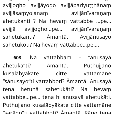
avijjogho avijjāyogo avijjāpariyuṭṭhānaṃ
avijjāsaṃyojanaṃ avijjānīvaraṇaṃ
ahetukanti
? Na hevaṃ vattabbe
…pe…
avijjā
avijjogho…pe… avijjānīvaraṇaṃ
sahetukanti? Āmantā. Avijjānusayo
sahetukoti? Na hevaṃ vattabbe…pe….
. Na vattabbaṃ – ‘‘anusayā
608
ahetukā’’ti? Āmantā. Puthujjano
kusalābyākate citte vattamāne
‘‘sānusayo’’ti vattabboti? Āmantā. Anusayā
tena hetunā sahetukāti? Na hevaṃ
vattabbe…pe… tena hi anusayā ahetukāti.
Puthujjano kusalābyākate citte vattamāne
‘‘sarāgo’’ti vattabboti? Āmantā. Rāgo tena