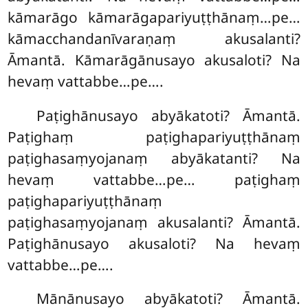
kāmarāgo kāmarāgapariyuṭṭhānaṃ…pe…
kāmacchandanīvaraṇaṃ akusalanti?
Āmantā. Kāmarāgānusayo akusaloti? Na
hevaṃ vattabbe…pe….
Paṭighānusayo abyākatoti? Āmantā.
Paṭighaṃ paṭighapariyuṭṭhānaṃ
paṭighasaṃyojanaṃ abyākatanti? Na
hevaṃ vattabbe…pe… paṭighaṃ
paṭighapariyuṭṭhānaṃ
paṭighasaṃyojanaṃ akusalanti? Āmantā.
Paṭighānusayo akusaloti? Na hevaṃ
vattabbe…pe….
Mānānusayo
abyākatoti? Āmantā.