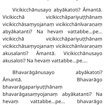
Vicikicchānusayo abyākatoti? Āmantā.
Vicikicchā vicikicchāpariyuṭṭhānaṃ
vicikicchāsaṃyojanaṃ vicikicchānīvaraṇaṃ
abyākatanti? Na hevaṃ vattabbe…pe…
vicikicchā
vicikicchāpariyuṭṭhānaṃ
vicikicchāsaṃyojanaṃ vicikicchānīvaraṇaṃ
akusalanti? Āmantā. Vicikicchānusayo
akusaloti? Na hevaṃ vattabbe…pe….
Bhavarāgānusayo abyākatoti?
Āmantā. Bhavarāgo
bhavarāgapariyuṭṭhānaṃ
bhavarāgasaṃyojanaṃ abyākatanti? Na
hevaṃ vattabbe…pe… bhavarāgo