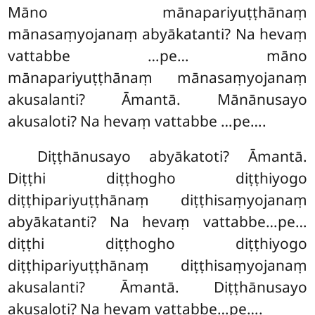
Māno mānapariyuṭṭhānaṃ
mānasaṃyojanaṃ abyākatanti? Na hevaṃ
vattabbe …pe… māno
mānapariyuṭṭhānaṃ mānasaṃyojanaṃ
akusalanti? Āmantā. Mānānusayo
akusaloti? Na hevaṃ vattabbe …pe….
Diṭṭhānusayo
abyākatoti? Āmantā.
Diṭṭhi diṭṭhogho diṭṭhiyogo
diṭṭhipariyuṭṭhānaṃ diṭṭhisaṃyojanaṃ
abyākatanti? Na hevaṃ vattabbe…pe…
diṭṭhi diṭṭhogho diṭṭhiyogo
diṭṭhipariyuṭṭhānaṃ diṭṭhisaṃyojanaṃ
akusalanti? Āmantā. Diṭṭhānusayo
akusaloti? Na hevaṃ vattabbe…pe….