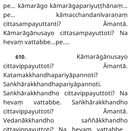
pe… kāmarāgo kāmarāgapariyuṭṭhānaṃ…
pe… kāmacchandanīvaraṇaṃ
cittasampayuttanti? Āmantā.
Kāmarāgānusayo cittasampayuttoti? Na
hevaṃ vattabbe…pe….
. Kāmarāgānusayo
610
cittavippayuttoti? Āmantā.
Katamakkhandhapariyāpannoti?
Saṅkhārakkhandhapariyāpannoti.
Saṅkhārakkhandho
cittavippayuttoti? Na
hevaṃ vattabbe. Saṅkhārakkhandho
cittavippayuttoti? Āmantā.
Vedanākkhandho saññākkhandho
cittavippayuttoti? Na hevaṃ vattabbe…