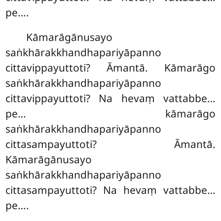
pe….
Kāmarāgānusayo
saṅkhārakkhandhapariyāpanno
cittavippayuttoti? Āmantā. Kāmarāgo
saṅkhārakkhandhapariyāpanno
cittavippayuttoti? Na hevaṃ vattabbe…
pe… kāmarāgo
saṅkhārakkhandhapariyāpanno
cittasampayuttoti? Āmantā.
Kāmarāgānusayo
saṅkhārakkhandhapariyāpanno
cittasampayuttoti? Na hevaṃ vattabbe…
pe….