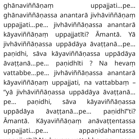
ghānaviññāṇaṃ uppajjati…pe…
ghānaviññāṇassa anantarā
jivhāviññāṇaṃ
uppajjati…pe… jivhāviññāṇassa anantarā
kāyaviññāṇaṃ uppajjatīti? Āmantā. Yā
jivhāviññāṇassa uppādāya āvaṭṭanā…pe…
paṇidhi, sāva kāyaviññāṇassa uppādāya
āvaṭṭanā…pe… paṇidhīti
? Na hevaṃ
vattabbe…pe… jivhāviññāṇassa anantarā
kāyaviññāṇaṃ uppajjati, na vattabbaṃ –
‘‘yā jivhāviññāṇassa uppādāya āvaṭṭanā…
pe… paṇidhi, sāva kāyaviññāṇassa
uppādāya āvaṭṭanā…pe… paṇidhī’’ti?
Āmantā. Kāyaviññāṇaṃ anāvaṭṭentassa
uppajjati…pe… appaṇidahantassa