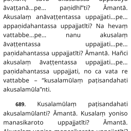
āvaṭṭanā…pe… paṇidhī’’ti? Āmantā.
Akusalaṃ anāvaṭṭentassa uppajjati…pe…
appaṇidahantassa uppajjatīti? Na hevaṃ
vattabbe…pe… nanu akusalaṃ
āvaṭṭentassa uppajjati…pe…
paṇidahantassa uppajjatīti? Āmantā. Hañci
akusalaṃ āvaṭṭentassa uppajjati…pe…
paṇidahantassa uppajjati, no ca vata re
vattabbe – ‘‘kusalamūlaṃ paṭisandahati
akusalamūla’’nti.
. Kusalamūlaṃ paṭisandahati
689
akusalamūlanti? Āmantā. Kusalaṃ yoniso
manasikaroto uppajjatīti? Āmantā.