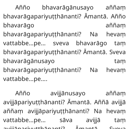
Añño
bhavarāgānusayo aññaṃ
bhavarāgapariyuṭṭhānanti? Āmantā. Añño
bhavarāgo aññaṃ
bhavarāgapariyuṭṭhānanti? Na hevaṃ
vattabbe…pe… sveva bhavarāgo taṃ
bhavarāgapariyuṭṭhānanti? Āmantā. Sveva
bhavarāgānusayo taṃ
bhavarāgapariyuṭṭhānanti? Na hevaṃ
vattabbe…pe….
Añño avijjānusayo aññaṃ
avijjāpariyuṭṭhānanti? Āmantā. Aññā avijjā
aññaṃ avijjāpariyuṭṭhānanti? Na hevaṃ
vattabbe…pe… sāva avijjā taṃ
avijjāpariyuṭṭhānanti? Āmantā. Sveva