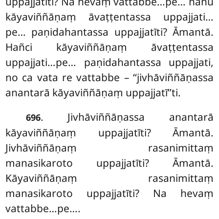
uppajjatīti? Na hevaṃ vattabbe…pe… nanu
kāyaviññāṇaṃ āvaṭṭentassa uppajjati…
pe… paṇidahantassa uppajjatīti? Āmantā.
Hañci kāyaviññāṇaṃ āvaṭṭentassa
uppajjati…pe… paṇidahantassa uppajjati,
no ca vata re vattabbe – ‘‘jivhāviññāṇassa
anantarā kāyaviññāṇaṃ uppajjatī’’ti.
. Jivhāviññāṇassa
anantarā
696
kāyaviññāṇaṃ uppajjatīti? Āmantā.
Jivhāviññāṇaṃ rasanimittaṃ
manasikaroto uppajjatīti? Āmantā.
Kāyaviññāṇaṃ rasanimittaṃ
manasikaroto uppajjatīti? Na hevaṃ
vattabbe…pe….