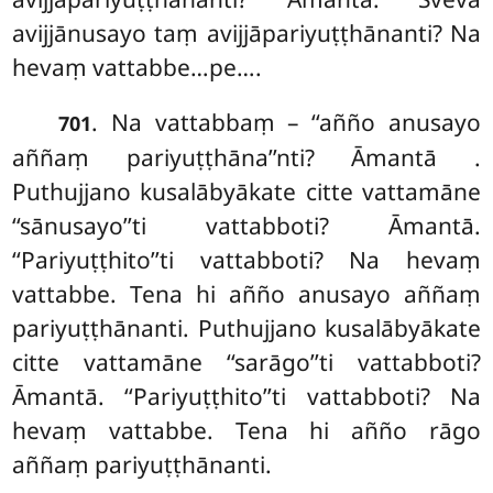
avijjānusayo taṃ avijjāpariyuṭṭhānanti? Na
hevaṃ vattabbe…pe….
. Na vattabbaṃ – ‘‘añño anusayo
701
aññaṃ pariyuṭṭhāna’’nti? Āmantā
.
Puthujjano kusalābyākate citte vattamāne
‘‘sānusayo’’ti vattabboti? Āmantā.
‘‘Pariyuṭṭhito’’ti vattabboti? Na hevaṃ
vattabbe. Tena hi añño anusayo aññaṃ
pariyuṭṭhānanti. Puthujjano kusalābyākate
citte vattamāne ‘‘sarāgo’’ti vattabboti?
Āmantā. ‘‘Pariyuṭṭhito’’ti vattabboti? Na
hevaṃ vattabbe. Tena hi añño rāgo
aññaṃ pariyuṭṭhānanti.