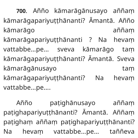
. Añño kāmarāgānusayo aññaṃ
700
kāmarāgapariyuṭṭhānanti? Āmantā. Añño
kāmarāgo aññaṃ
kāmarāgapariyuṭṭhānanti
? Na hevaṃ
vattabbe…pe… sveva kāmarāgo taṃ
kāmarāgapariyuṭṭhānanti? Āmantā. Sveva
kāmarāgānusayo taṃ
kāmarāgapariyuṭṭhānanti? Na hevaṃ
vattabbe…pe….
Añño paṭighānusayo aññaṃ
paṭighapariyuṭṭhānanti? Āmantā. Aññaṃ
paṭighaṃ aññaṃ paṭighapariyuṭṭhānanti?
Na hevaṃ vattabbe…pe… taññeva