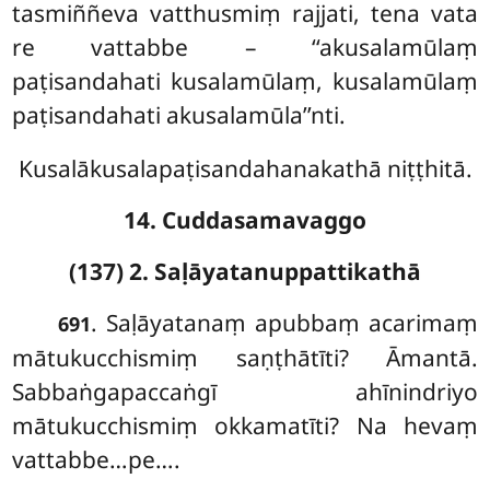
tasmiññeva
vatthusmiṃ rajjati, tena vata
re vattabbe – ‘‘akusalamūlaṃ
paṭisandahati kusalamūlaṃ, kusalamūlaṃ
paṭisandahati akusalamūla’’nti.
Kusalākusalapaṭisandahanakathā niṭṭhitā.
14. Cuddasamavaggo
(137) 2. Saḷāyatanuppattikathā
. Saḷāyatanaṃ
apubbaṃ acarimaṃ
691
mātukucchismiṃ saṇṭhātīti? Āmantā.
Sabbaṅgapaccaṅgī ahīnindriyo
mātukucchismiṃ okkamatīti? Na hevaṃ
vattabbe…pe….