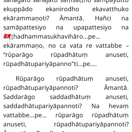
ekuppādo ekanirodho ekavatthuko
ekārammaṇoti? Āmantā. Hañci na
samāpattesiyo na upapattesiyo na
📜
diṭṭhadhammasukhavihāro…pe…
ekārammaṇo, no ca vata re vattabbe –
‘‘rūparāgo rūpadhātuṃ anuseti,
rūpadhātupariyāpanno’’ti…pe….
Rūparāgo rūpadhātuṃ anuseti,
rūpadhātupariyāpannoti? Āmantā.
Saddarāgo saddadhātuṃ anuseti,
saddadhātupariyāpannoti? Na hevaṃ
vattabbe…pe… rūparāgo rūpadhātuṃ
anuseti, rūpadhātupariyāpannoti?