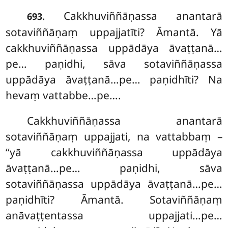
. Cakkhuviññāṇassa
anantarā
693
sotaviññāṇaṃ uppajjatīti? Āmantā. Yā
cakkhuviññāṇassa uppādāya āvaṭṭanā…
pe… paṇidhi, sāva sotaviññāṇassa
uppādāya āvaṭṭanā…pe… paṇidhīti? Na
hevaṃ vattabbe…pe….
Cakkhuviññāṇassa
anantarā
sotaviññāṇaṃ uppajjati, na vattabbaṃ –
‘‘yā cakkhuviññāṇassa uppādāya
āvaṭṭanā…pe… paṇidhi, sāva
sotaviññāṇassa uppādāya āvaṭṭanā…pe…
paṇidhīti? Āmantā. Sotaviññāṇaṃ
anāvaṭṭentassa uppajjati…pe…