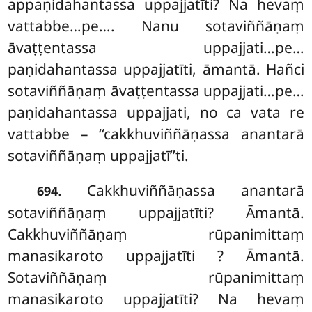
appaṇidahantassa uppajjatīti? Na hevaṃ
vattabbe…pe…. Nanu sotaviññāṇaṃ
āvaṭṭentassa uppajjati…pe…
paṇidahantassa uppajjatīti, āmantā. Hañci
sotaviññāṇaṃ āvaṭṭentassa uppajjati…pe…
paṇidahantassa uppajjati, no ca vata re
vattabbe – ‘‘cakkhuviññāṇassa anantarā
sotaviññāṇaṃ uppajjatī’’ti.
. Cakkhuviññāṇassa anantarā
694
sotaviññāṇaṃ uppajjatīti? Āmantā.
Cakkhuviññāṇaṃ rūpanimittaṃ
manasikaroto uppajjatīti
? Āmantā.
Sotaviññāṇaṃ rūpanimittaṃ
manasikaroto uppajjatīti? Na hevaṃ