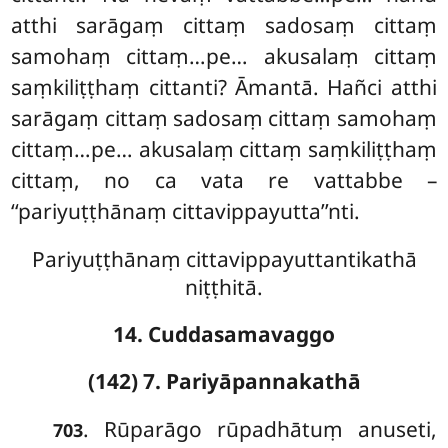
atthi sarāgaṃ cittaṃ sadosaṃ cittaṃ
samohaṃ cittaṃ…pe… akusalaṃ cittaṃ
saṃkiliṭṭhaṃ cittanti? Āmantā. Hañci atthi
sarāgaṃ cittaṃ sadosaṃ cittaṃ samohaṃ
cittaṃ…pe… akusalaṃ cittaṃ saṃkiliṭṭhaṃ
cittaṃ, no ca vata re vattabbe –
‘‘pariyuṭṭhānaṃ cittavippayutta’’nti.
Pariyuṭṭhānaṃ cittavippayuttantikathā
niṭṭhitā.
14. Cuddasamavaggo
(142) 7. Pariyāpannakathā
. Rūparāgo
rūpadhātuṃ anuseti,
703