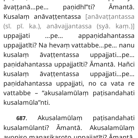
āvaṭṭanā…pe… paṇidhī’’ti? Āmantā.
Kusalaṃ anāvaṭṭentassa
[anāvaṭṭantassa
(sī. pī. ka.), anāvajjantassa (syā. kaṃ.)]
uppajjati
…pe… appaṇidahantassa
uppajjatīti? Na hevaṃ vattabbe…pe… nanu
kusalaṃ āvaṭṭentassa uppajjati…pe…
paṇidahantassa uppajjatīti? Āmantā. Hañci
kusalaṃ āvaṭṭentassa uppajjati…pe…
paṇidahantassa uppajjati, no ca vata re
vattabbe – ‘‘akusalamūlaṃ paṭisandahati
kusalamūla’’nti.
. Akusalamūlaṃ paṭisandahati
687
kusalamūlanti? Āmantā. Akusalamūlaṃ
ayoniso manasikaroto uppajjatīti? Āmantā.