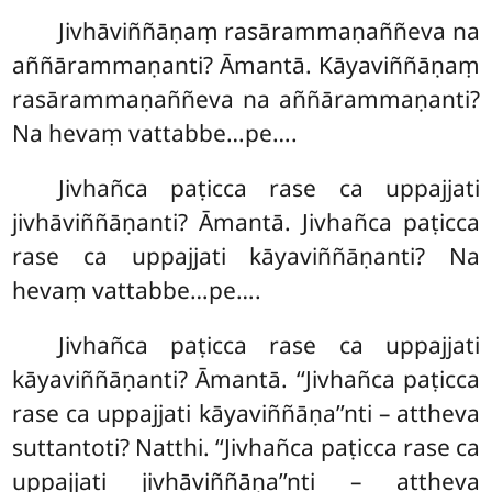
Jivhāviññāṇaṃ rasārammaṇaññeva na
aññārammaṇanti? Āmantā. Kāyaviññāṇaṃ
rasārammaṇaññeva na aññārammaṇanti?
Na hevaṃ vattabbe…pe….
Jivhañca paṭicca rase ca uppajjati
jivhāviññāṇanti? Āmantā. Jivhañca paṭicca
rase ca uppajjati kāyaviññāṇanti? Na
hevaṃ vattabbe…pe….
Jivhañca paṭicca rase ca uppajjati
kāyaviññāṇanti? Āmantā. ‘‘Jivhañca paṭicca
rase ca uppajjati kāyaviññāṇa’’nti – attheva
suttantoti? Natthi. ‘‘Jivhañca
paṭicca rase ca
uppajjati jivhāviññāṇa’’nti – attheva