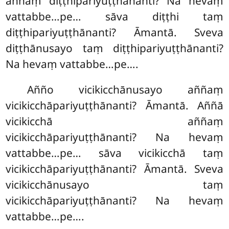
aññaṃ diṭṭhipariyuṭṭhānanti? Na hevaṃ
vattabbe…pe… sāva diṭṭhi taṃ
diṭṭhipariyuṭṭhānanti? Āmantā. Sveva
diṭṭhānusayo taṃ diṭṭhipariyuṭṭhānanti?
Na hevaṃ vattabbe…pe….
Añño vicikicchānusayo aññaṃ
vicikicchāpariyuṭṭhānanti? Āmantā. Aññā
vicikicchā
aññaṃ
vicikicchāpariyuṭṭhānanti? Na hevaṃ
vattabbe…pe… sāva vicikicchā taṃ
vicikicchāpariyuṭṭhānanti? Āmantā. Sveva
vicikicchānusayo taṃ
vicikicchāpariyuṭṭhānanti? Na hevaṃ
vattabbe…pe….