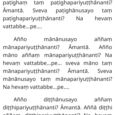
paṭighaṃ taṃ paṭighapariyuṭṭhānanti?
Āmantā. Sveva paṭighānusayo taṃ
paṭighapariyuṭṭhānanti? Na hevaṃ
vattabbe…pe….
Añño mānānusayo aññaṃ
mānapariyuṭṭhānanti? Āmantā. Añño
māno aññaṃ mānapariyuṭṭhānanti? Na
hevaṃ vattabbe…pe… sveva māno taṃ
mānapariyuṭṭhānanti? Āmantā. Sveva
mānānusayo taṃ mānapariyuṭṭhānanti?
Na hevaṃ vattabbe…pe….
Añño
diṭṭhānusayo aññaṃ
diṭṭhipariyuṭṭhānanti? Āmantā. Aññā diṭṭhi