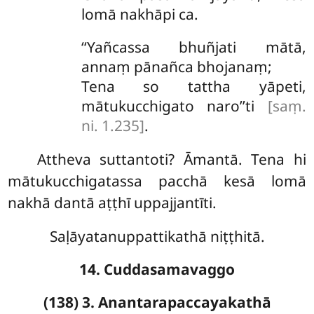
lomā nakhāpi ca.
‘‘Yañcassa
bhuñjati mātā,
annaṃ pānañca bhojanaṃ;
Tena so tattha yāpeti,
mātukucchigato naro’’ti
[saṃ.
ni. 1.235]
.
Attheva
suttantoti? Āmantā. Tena hi
mātukucchigatassa pacchā kesā lomā
nakhā dantā aṭṭhī uppajjantīti.
Saḷāyatanuppattikathā niṭṭhitā.
14. Cuddasamavaggo
(138) 3. Anantarapaccayakathā