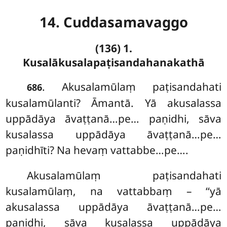
14. Cuddasamavaggo
(136) 1.
Kusalākusalapaṭisandahanakathā
. Akusalamūlaṃ
paṭisandahati
686
kusalamūlanti? Āmantā. Yā akusalassa
uppādāya āvaṭṭanā…pe… paṇidhi, sāva
kusalassa uppādāya āvaṭṭanā…pe…
paṇidhīti? Na hevaṃ vattabbe…pe….
Akusalamūlaṃ paṭisandahati
kusalamūlaṃ, na vattabbaṃ – ‘‘yā
akusalassa uppādāya āvaṭṭanā…pe…
paṇidhi, sāva kusalassa uppādāya