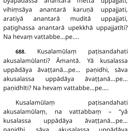
byāpādassa
anantarā mettā uppajjati,
vihiṃsāya anantarā karuṇā uppajjati,
aratiyā anantarā muditā uppajjati,
paṭighassa anantarā upekkhā uppajjatīti?
Na hevaṃ vattabbe…pe….
. Kusalamūlaṃ
paṭisandahati
688
akusalamūlanti? Āmantā. Yā kusalassa
uppādāya āvaṭṭanā…pe… paṇidhi, sāva
akusalassa uppādāya
āvaṭṭanā…pe…
paṇidhīti? Na hevaṃ vattabbe…pe….
Kusalamūlaṃ
paṭisandahati
akusalamūlaṃ, na vattabbaṃ – ‘‘yā
kusalassa uppādāya āvaṭṭanā…pe…
paṇidhi, sāva akusalassa uppādāya