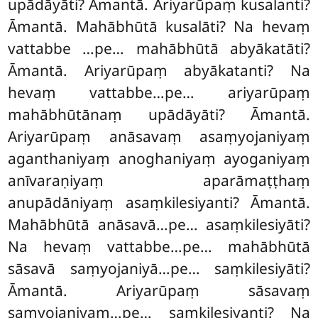
upādāyāti? Āmantā. Ariyarūpaṃ kusalanti?
Āmantā. Mahābhūtā kusalāti? Na hevaṃ
vattabbe
…pe… mahābhūtā abyākatāti?
Āmantā. Ariyarūpaṃ abyākatanti? Na
hevaṃ vattabbe…pe… ariyarūpaṃ
mahābhūtānaṃ upādāyāti? Āmantā.
Ariyarūpaṃ anāsavaṃ asaṃyojaniyaṃ
aganthaniyaṃ anoghaniyaṃ ayoganiyaṃ
anīvaraṇiyaṃ aparāmaṭṭhaṃ
anupādāniyaṃ asaṃkilesiyanti? Āmantā.
Mahābhūtā anāsavā…pe… asaṃkilesiyāti?
Na hevaṃ vattabbe…pe… mahābhūtā
sāsavā saṃyojaniyā…pe… saṃkilesiyāti?
Āmantā. Ariyarūpaṃ sāsavaṃ
saṃyojaniyaṃ…pe… saṃkilesiyanti? Na