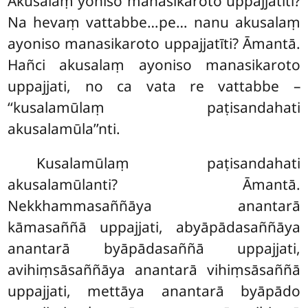
Akusalaṃ yoniso manasikaroto uppajjatīti?
Na hevaṃ vattabbe…pe… nanu akusalaṃ
ayoniso manasikaroto uppajjatīti? Āmantā.
Hañci akusalaṃ ayoniso manasikaroto
uppajjati, no ca vata re vattabbe –
‘‘kusalamūlaṃ paṭisandahati
akusalamūla’’nti.
Kusalamūlaṃ paṭisandahati
akusalamūlanti? Āmantā.
Nekkhammasaññāya anantarā
kāmasaññā uppajjati, abyāpādasaññāya
anantarā byāpādasaññā uppajjati,
avihiṃsāsaññāya anantarā vihiṃsāsaññā
uppajjati, mettāya anantarā byāpādo