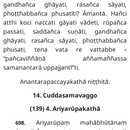
gandhañca ghāyati, rasañca sāyati,
phoṭṭhabbañca phusatīti? Āmantā. Hañci
atthi koci naccati gāyati vādeti, rūpañca
passati, saddañca suṇāti, gandhañca
ghāyati, rasañca sāyati, phoṭṭhabbañca
phusati, tena vata re vattabbe –
‘‘pañcaviññāṇā aññamaññassa
samanantarā uppajjantī’’ti.
Anantarapaccayakathā niṭṭhitā.
14. Cuddasamavaggo
(139) 4. Ariyarūpakathā
. Ariyarūpaṃ mahābhūtānaṃ
698