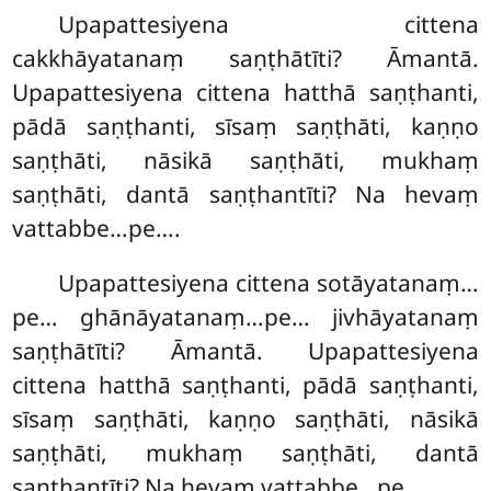
Upapattesiyena cittena
cakkhāyatanaṃ saṇṭhātīti? Āmantā.
Upapattesiyena cittena hatthā saṇṭhanti,
pādā saṇṭhanti, sīsaṃ saṇṭhāti, kaṇṇo
saṇṭhāti, nāsikā saṇṭhāti, mukhaṃ
saṇṭhāti, dantā saṇṭhantīti? Na hevaṃ
vattabbe…pe….
Upapattesiyena
cittena sotāyatanaṃ…
pe… ghānāyatanaṃ…pe… jivhāyatanaṃ
saṇṭhātīti? Āmantā. Upapattesiyena
cittena hatthā saṇṭhanti, pādā saṇṭhanti,
sīsaṃ saṇṭhāti, kaṇṇo saṇṭhāti, nāsikā
saṇṭhāti, mukhaṃ saṇṭhāti, dantā
saṇṭhantīti? Na hevaṃ vattabbe…pe….