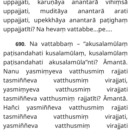
uppajjati, karuṇāya anantarā vihiṃsā
uppajjati, muditāya anantarā arati
uppajjati, upekkhāya anantarā paṭighaṃ
uppajjatīti? Na hevaṃ vattabbe…pe….
. Na vattabbaṃ – ‘‘akusalamūlaṃ
690
paṭisandahati kusalamūlaṃ, kusalamūlaṃ
paṭisandahati akusalamūla’’nti? Āmantā.
Nanu yasmiṃyeva vatthusmiṃ rajjati
tasmiññeva vatthusmiṃ virajjati,
yasmiṃyeva vatthusmiṃ virajjati
tasmiññeva vatthusmiṃ rajjatīti? Āmantā.
Hañci yasmiññeva vatthusmiṃ rajjati
tasmiññeva vatthusmiṃ virajjati,
yasmiññeva vatthusmiṃ virajjati