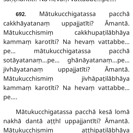
. Mātukucchigatassa pacchā
692
cakkhāyatanaṃ uppajjatīti? Āmantā.
Mātukucchismiṃ cakkhupaṭilābhāya
kammaṃ karotīti? Na hevaṃ vattabbe…
pe… mātukucchigatassa pacchā
sotāyatanaṃ…pe… ghānāyatanaṃ…pe…
jivhāyatanaṃ uppajjatīti? Āmantā.
Mātukucchismiṃ jivhāpaṭilābhāya
kammaṃ karotīti? Na hevaṃ vattabbe…
pe….
Mātukucchigatassa
pacchā kesā lomā
nakhā dantā aṭṭhī uppajjantīti? Āmantā.
Mātukucchismiṃ aṭṭhipaṭilābhāya