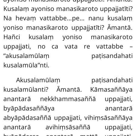
Kusalaṃ ayoniso manasikaroto uppajjatīti?
Na hevaṃ vattabbe…pe… nanu kusalaṃ
yoniso manasikaroto uppajjatīti? Āmantā.
Hañci kusalaṃ yoniso manasikaroto
uppajjati, no ca vata re vattabbe –
‘‘akusalamūlaṃ paṭisandahati
kusalamūla’’nti.
Akusalamūlaṃ paṭisandahati
kusalamūlanti? Āmantā. Kāmasaññāya
anantarā nekkhammasaññā uppajjati,
byāpādasaññāya anantarā
abyāpādasaññā uppajjati, vihiṃsāsaññāya
anantarā avihiṃsāsaññā uppajjati,