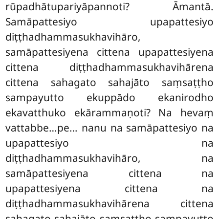
rūpadhātupariyāpannoti? Āmantā.
Samāpattesiyo upapattesiyo
diṭṭhadhammasukhavihāro,
samāpattesiyena cittena upapattesiyena
cittena diṭṭhadhammasukhavihārena
cittena sahagato sahajāto saṃsaṭṭho
sampayutto ekuppādo ekanirodho
ekavatthuko ekārammaṇoti? Na hevaṃ
vattabbe…pe… nanu
na samāpattesiyo na
upapattesiyo na
diṭṭhadhammasukhavihāro, na
samāpattesiyena cittena na
upapattesiyena cittena na
diṭṭhadhammasukhavihārena cittena
sahagato sahajāto saṃsaṭṭho sampayutto