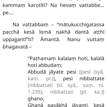
kammaṃ karotīti? Na hevaṃ vattabbe…
pe….
Na vattabbaṃ – ‘‘mātukucchigatassa
pacchā kesā lomā nakhā dantā aṭṭhī
uppajjantī’’ti? Āmantā. Nanu vuttaṃ
bhagavatā –
‘‘Paṭhamaṃ kalalaṃ hoti, kalalā
hoti abbudaṃ;
Abbudā jāyate pesi
[pesī (syā.
kaṃ. pī.)]
, pesi nibbattate
[nibbattatī (sī. syā., saṃ. ni.
1.235), nibbattati (pī. ka.)]
ghano;
Ghanā pasākhā jāyanti, kesā