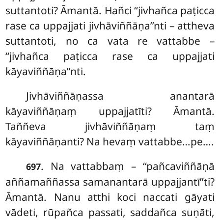
suttantoti? Āmantā. Hañci ‘‘jivhañca paṭicca
rase ca uppajjati jivhāviññāṇa’’nti – attheva
suttantoti, no ca vata re vattabbe –
‘‘jivhañca paṭicca rase ca uppajjati
kāyaviññāṇa’’nti.
Jivhāviññāṇassa
anantarā
kāyaviññāṇaṃ uppajjatīti? Āmantā.
Taññeva jivhāviññāṇaṃ taṃ
kāyaviññāṇanti? Na hevaṃ vattabbe…pe….
. Na vattabbaṃ – ‘‘pañcaviññāṇā
697
aññamaññassa samanantarā uppajjantī’’ti?
Āmantā. Nanu atthi koci naccati gāyati
vādeti, rūpañca passati, saddañca
suṇāti,