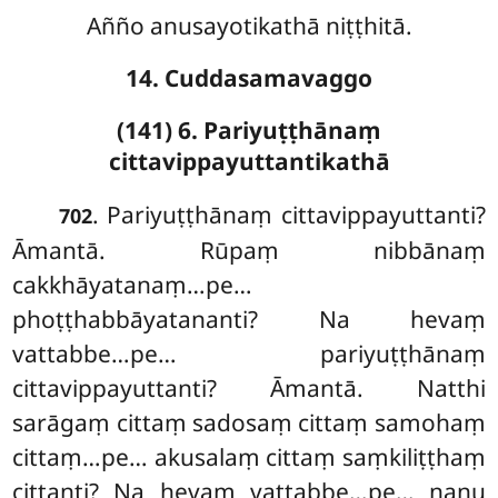
Añño anusayotikathā niṭṭhitā.
14. Cuddasamavaggo
(141) 6. Pariyuṭṭhānaṃ
cittavippayuttantikathā
. Pariyuṭṭhānaṃ
cittavippayuttanti?
702
Āmantā. Rūpaṃ nibbānaṃ
cakkhāyatanaṃ…pe…
phoṭṭhabbāyatananti? Na hevaṃ
vattabbe…pe… pariyuṭṭhānaṃ
cittavippayuttanti? Āmantā. Natthi
sarāgaṃ cittaṃ sadosaṃ cittaṃ samohaṃ
cittaṃ…pe… akusalaṃ cittaṃ saṃkiliṭṭhaṃ
cittanti? Na hevaṃ vattabbe…pe… nanu