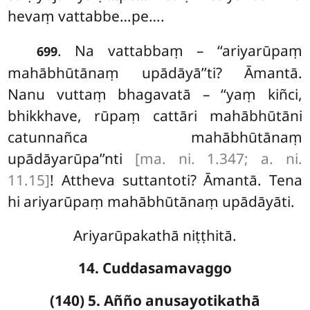
hevaṃ vattabbe…pe….
. Na vattabbaṃ – ‘‘ariyarūpaṃ
699
mahābhūtānaṃ upādāyā’’ti? Āmantā.
Nanu
vuttaṃ bhagavatā – ‘‘yaṃ kiñci,
bhikkhave, rūpaṃ cattāri mahābhūtāni
catunnañca mahābhūtānaṃ
upādāyarūpa’’nti
[ma. ni. 1.347; a. ni.
11.15]
! Attheva suttantoti? Āmantā. Tena
hi ariyarūpaṃ mahābhūtānaṃ upādāyāti.
Ariyarūpakathā niṭṭhitā.
14. Cuddasamavaggo
(140) 5. Añño anusayotikathā