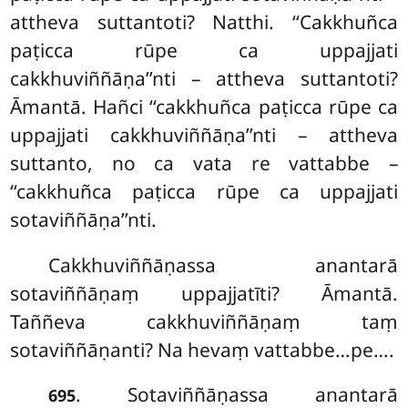
attheva suttantoti? Natthi. ‘‘Cakkhuñca
paṭicca rūpe ca uppajjati
cakkhuviññāṇa’’nti – attheva suttantoti?
Āmantā. Hañci ‘‘cakkhuñca paṭicca rūpe ca
uppajjati cakkhuviññāṇa’’nti – attheva
suttanto, no ca vata re vattabbe –
‘‘cakkhuñca paṭicca rūpe ca uppajjati
sotaviññāṇa’’nti.
Cakkhuviññāṇassa anantarā
sotaviññāṇaṃ uppajjatīti? Āmantā.
Taññeva cakkhuviññāṇaṃ taṃ
sotaviññāṇanti? Na hevaṃ vattabbe…pe….
. Sotaviññāṇassa anantarā
695