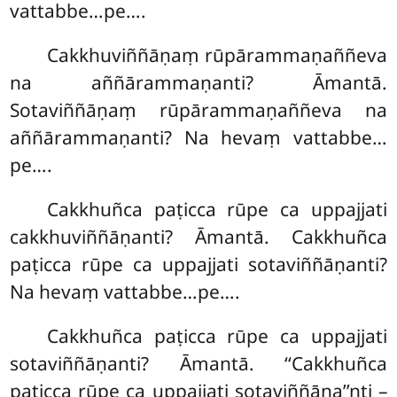
vattabbe…pe….
Cakkhuviññāṇaṃ rūpārammaṇaññeva
na aññārammaṇanti? Āmantā.
Sotaviññāṇaṃ rūpārammaṇaññeva na
aññārammaṇanti? Na hevaṃ vattabbe…
pe….
Cakkhuñca paṭicca rūpe ca uppajjati
cakkhuviññāṇanti? Āmantā. Cakkhuñca
paṭicca rūpe ca uppajjati sotaviññāṇanti?
Na hevaṃ vattabbe…pe….
Cakkhuñca
paṭicca rūpe ca uppajjati
sotaviññāṇanti? Āmantā. ‘‘Cakkhuñca
paṭicca rūpe ca uppajjati sotaviññāṇa’’nti –