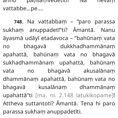
añño paṭisaṃvedetīti? Na hevaṃ
vattabbe…pe….
. Na vattabbaṃ – ‘‘paro parassa
748
sukhaṃ anuppadetī’’ti? Āmantā. Nanu
āyasmā udāyī etadavoca – ‘‘bahūnaṃ vata
no bhagavā dukkhadhammānaṃ
apahattā, bahūnaṃ vata no bhagavā
sukhadhammānaṃ upahattā, bahūnaṃ
vata no bhagavā akusalānaṃ
dhammānaṃ apahattā, bahūnaṃ vata no
bhagavā kusalānaṃ dhammānaṃ
upahattā’’ti
[ma. ni. 2.148 laṭukikopame]
!
Attheva suttantoti? Āmantā. Tena hi paro
parassa sukhaṃ anuppadetīti.