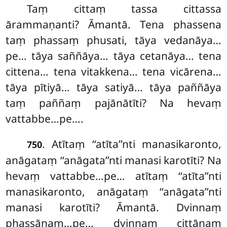
Taṃ cittaṃ tassa cittassa
ārammaṇanti? Āmantā. Tena phassena
taṃ phassaṃ phusati, tāya vedanāya…
pe… tāya saññāya… tāya cetanāya… tena
cittena… tena vitakkena… tena vicārena…
tāya pītiyā… tāya satiyā… tāya paññāya
taṃ paññaṃ pajānātīti? Na hevaṃ
vattabbe…pe….
. Atītaṃ ‘‘atīta’’nti manasikaronto,
750
anāgataṃ ‘‘anāgata’’nti manasi karotīti? Na
hevaṃ vattabbe…pe… atītaṃ ‘‘atīta’’nti
manasikaronto, anāgataṃ ‘‘anāgata’’nti
manasi karotīti? Āmantā. Dvinnaṃ
phassānaṃ…pe… dvinnaṃ cittānaṃ