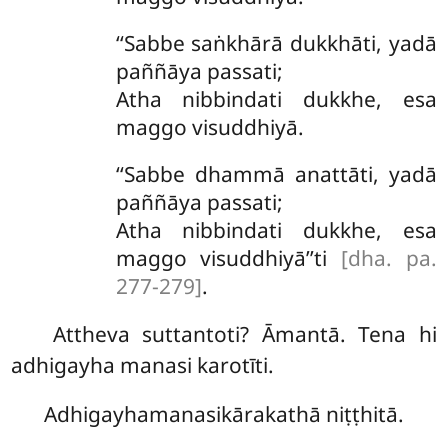
‘‘Sabbe saṅkhārā dukkhāti, yadā
paññāya passati;
Atha nibbindati dukkhe, esa
maggo visuddhiyā.
‘‘Sabbe
dhammā anattāti, yadā
paññāya passati;
Atha nibbindati dukkhe, esa
maggo visuddhiyā’’ti
[dha. pa.
277-279]
.
Attheva suttantoti? Āmantā. Tena hi
adhigayha manasi karotīti.
Adhigayhamanasikārakathā niṭṭhitā.