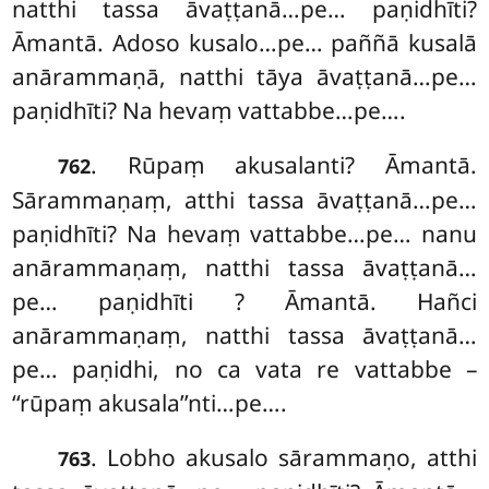
natthi tassa āvaṭṭanā…pe… paṇidhīti?
Āmantā. Adoso kusalo…pe… paññā kusalā
anārammaṇā, natthi tāya āvaṭṭanā…pe…
paṇidhīti? Na hevaṃ vattabbe…pe….
. Rūpaṃ akusalanti? Āmantā.
762
Sārammaṇaṃ, atthi tassa āvaṭṭanā…pe…
paṇidhīti? Na hevaṃ vattabbe…pe… nanu
anārammaṇaṃ, natthi tassa āvaṭṭanā…
pe… paṇidhīti
? Āmantā. Hañci
anārammaṇaṃ, natthi tassa āvaṭṭanā…
pe… paṇidhi, no ca vata re vattabbe –
‘‘rūpaṃ akusala’’nti…pe….
. Lobho akusalo sārammaṇo, atthi
763