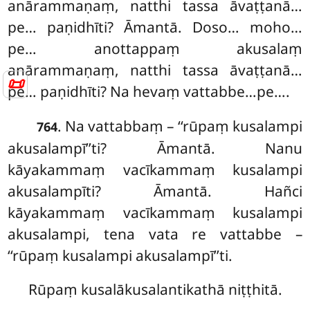
anārammaṇaṃ, natthi tassa āvaṭṭanā…
pe… paṇidhīti? Āmantā. Doso… moho…
pe… anottappaṃ akusalaṃ
anārammaṇaṃ, natthi tassa āvaṭṭanā…
📜
pe… paṇidhīti? Na hevaṃ vattabbe…pe….
. Na vattabbaṃ – ‘‘rūpaṃ kusalampi
764
akusalampī’’ti? Āmantā. Nanu
kāyakammaṃ vacīkammaṃ kusalampi
akusalampīti? Āmantā. Hañci
kāyakammaṃ vacīkammaṃ kusalampi
akusalampi, tena vata re vattabbe –
‘‘rūpaṃ kusalampi akusalampī’’ti.
Rūpaṃ kusalākusalantikathā niṭṭhitā.