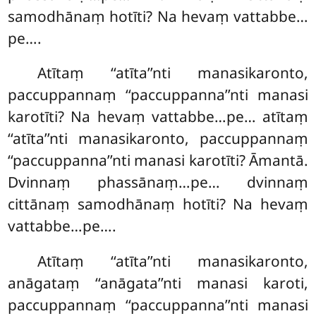
samodhānaṃ hotīti? Na hevaṃ vattabbe…
pe….
Atītaṃ ‘‘atīta’’nti manasikaronto,
paccuppannaṃ ‘‘paccuppanna’’nti manasi
karotīti? Na hevaṃ vattabbe…pe… atītaṃ
‘‘atīta’’nti manasikaronto, paccuppannaṃ
‘‘paccuppanna’’nti manasi karotīti? Āmantā.
Dvinnaṃ phassānaṃ…pe… dvinnaṃ
cittānaṃ samodhānaṃ hotīti? Na hevaṃ
vattabbe…pe….
Atītaṃ
‘‘atīta’’nti manasikaronto,
anāgataṃ ‘‘anāgata’’nti manasi karoti,
paccuppannaṃ ‘‘paccuppanna’’nti manasi