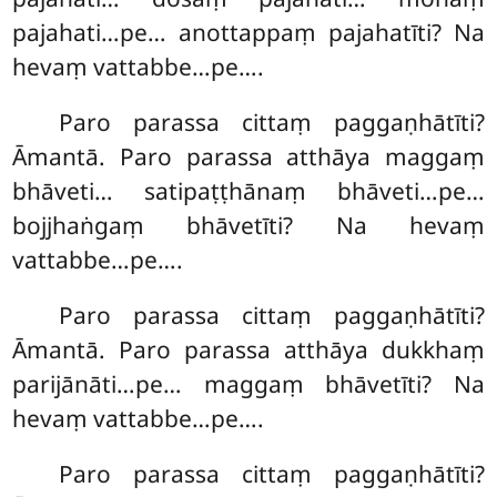
pajahati…pe… anottappaṃ pajahatīti? Na
hevaṃ vattabbe…pe….
Paro parassa cittaṃ paggaṇhātīti?
Āmantā. Paro parassa atthāya maggaṃ
bhāveti… satipaṭṭhānaṃ bhāveti…pe…
bojjhaṅgaṃ bhāvetīti? Na hevaṃ
vattabbe…pe….
Paro parassa cittaṃ paggaṇhātīti?
Āmantā. Paro parassa atthāya dukkhaṃ
parijānāti…pe… maggaṃ bhāvetīti? Na
hevaṃ vattabbe…pe….
Paro
parassa cittaṃ paggaṇhātīti?