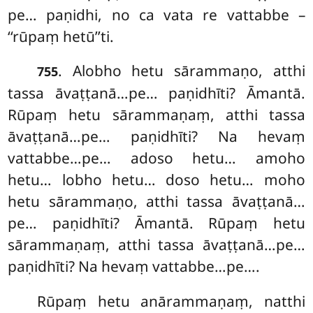
pe… paṇidhi, no ca vata re vattabbe –
‘‘rūpaṃ hetū’’ti.
. Alobho hetu sārammaṇo, atthi
755
tassa āvaṭṭanā…pe… paṇidhīti? Āmantā.
Rūpaṃ hetu sārammaṇaṃ, atthi tassa
āvaṭṭanā…pe… paṇidhīti? Na hevaṃ
vattabbe…pe… adoso hetu… amoho
hetu… lobho hetu… doso hetu… moho
hetu sārammaṇo, atthi tassa āvaṭṭanā…
pe… paṇidhīti? Āmantā. Rūpaṃ
hetu
sārammaṇaṃ, atthi tassa āvaṭṭanā…pe…
paṇidhīti? Na hevaṃ vattabbe…pe….
Rūpaṃ hetu anārammaṇaṃ, natthi