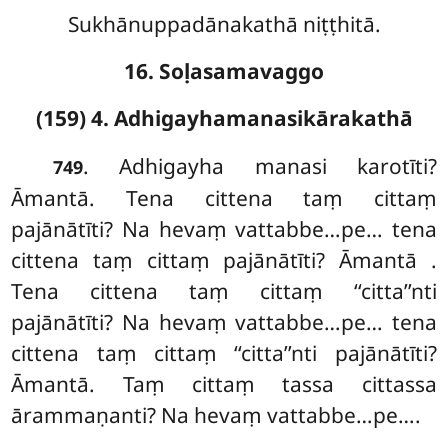
Sukhānuppadānakathā niṭṭhitā.
16. Soḷasamavaggo
(159) 4. Adhigayhamanasikārakathā
. Adhigayha
manasi karotīti?
749
Āmantā. Tena cittena taṃ cittaṃ
pajānātīti? Na hevaṃ vattabbe…pe… tena
cittena taṃ cittaṃ pajānātīti? Āmantā
.
Tena cittena taṃ cittaṃ ‘‘citta’’nti
pajānātīti? Na hevaṃ vattabbe…pe… tena
cittena taṃ cittaṃ ‘‘citta’’nti pajānātīti?
Āmantā. Taṃ cittaṃ tassa cittassa
ārammaṇanti? Na
hevaṃ vattabbe…pe….