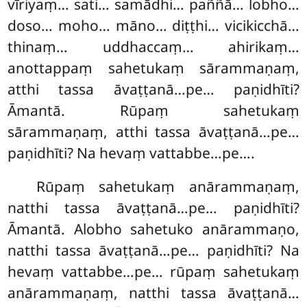
vīriyaṃ… sati… samādhi… paññā… lobho…
doso… moho… māno… diṭṭhi… vicikicchā…
thinaṃ… uddhaccaṃ… ahirikaṃ…
anottappaṃ sahetukaṃ sārammaṇaṃ,
atthi tassa āvaṭṭanā…pe… paṇidhīti?
Āmantā. Rūpaṃ sahetukaṃ
sārammaṇaṃ, atthi tassa āvaṭṭanā…pe…
paṇidhīti? Na hevaṃ vattabbe…pe….
Rūpaṃ sahetukaṃ anārammaṇaṃ,
natthi tassa āvaṭṭanā…pe… paṇidhīti?
Āmantā. Alobho sahetuko anārammaṇo,
natthi tassa āvaṭṭanā…pe… paṇidhīti? Na
hevaṃ vattabbe…pe… rūpaṃ sahetukaṃ
anārammaṇaṃ, natthi tassa āvaṭṭanā…