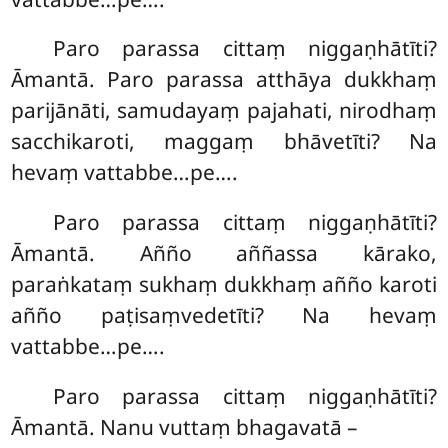
Paro parassa cittaṃ niggaṇhātīti?
Āmantā. Paro parassa atthāya dukkhaṃ
parijānāti, samudayaṃ pajahati, nirodhaṃ
sacchikaroti, maggaṃ bhāvetīti? Na
hevaṃ vattabbe…pe….
Paro parassa cittaṃ niggaṇhātīti?
Āmantā. Añño
aññassa kārako,
paraṅkataṃ sukhaṃ dukkhaṃ añño karoti
añño paṭisaṃvedetīti? Na hevaṃ
vattabbe…pe….
Paro parassa cittaṃ niggaṇhātīti?
Āmantā. Nanu vuttaṃ bhagavatā –