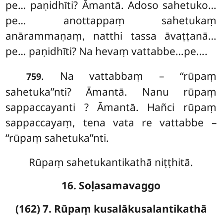
pe… paṇidhīti? Āmantā. Adoso sahetuko…
pe… anottappaṃ sahetukaṃ
anārammaṇaṃ, natthi tassa āvaṭṭanā…
pe… paṇidhīti? Na hevaṃ vattabbe…pe….
. Na vattabbaṃ – ‘‘rūpaṃ
759
sahetuka’’nti? Āmantā. Nanu rūpaṃ
sappaccayanti
? Āmantā. Hañci rūpaṃ
sappaccayaṃ, tena vata re vattabbe –
‘‘rūpaṃ sahetuka’’nti.
Rūpaṃ sahetukantikathā niṭṭhitā.
16. Soḷasamavaggo
(162) 7. Rūpaṃ kusalākusalantikathā