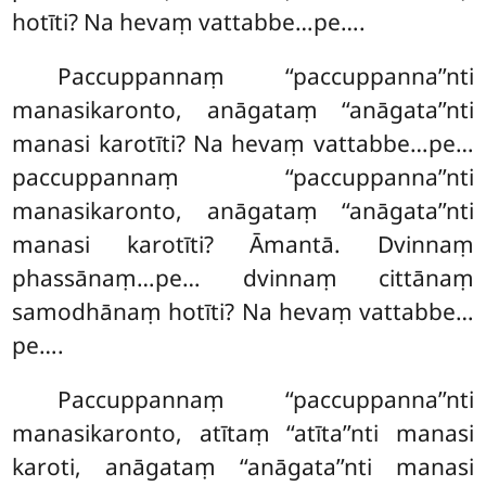
hotīti? Na hevaṃ vattabbe…pe….
Paccuppannaṃ ‘‘paccuppanna’’nti
manasikaronto, anāgataṃ ‘‘anāgata’’nti
manasi karotīti? Na
hevaṃ vattabbe…pe…
paccuppannaṃ ‘‘paccuppanna’’nti
manasikaronto, anāgataṃ ‘‘anāgata’’nti
manasi karotīti? Āmantā. Dvinnaṃ
phassānaṃ…pe… dvinnaṃ cittānaṃ
samodhānaṃ hotīti? Na hevaṃ vattabbe…
pe….
Paccuppannaṃ
‘‘paccuppanna’’nti
manasikaronto, atītaṃ ‘‘atīta’’nti manasi
karoti, anāgataṃ ‘‘anāgata’’nti manasi