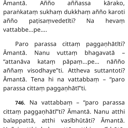
Āmantā. Añño aññassa kārako,
paraṅkataṃ sukhaṃ dukkhaṃ añño karoti
añño paṭisaṃvedetīti? Na hevaṃ
vattabbe…pe….
Paro parassa cittaṃ paggaṇhātīti?
Āmantā. Nanu vuttaṃ bhagavatā –
‘‘attanāva
kataṃ pāpaṃ…pe… nāñño
aññaṃ visodhaye’’ti. Attheva suttantoti?
Āmantā. Tena hi na vattabbaṃ – ‘‘paro
parassa cittaṃ paggaṇhātī’’ti.
. Na
vattabbaṃ – ‘‘paro parassa
746
cittaṃ paggaṇhātī’’ti? Āmantā. Nanu atthi
balappattā, atthi vasībhūtāti? Āmantā.