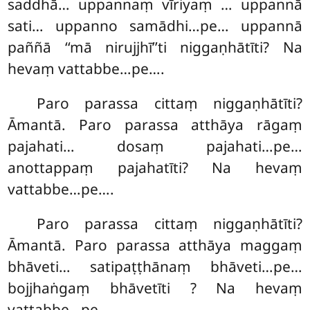
saddhā… uppannaṃ vīriyaṃ
… uppannā
sati… uppanno samādhi…pe… uppannā
paññā ‘‘mā nirujjhī’’ti niggaṇhātīti? Na
hevaṃ vattabbe…pe….
Paro
parassa cittaṃ niggaṇhātīti?
Āmantā. Paro parassa atthāya rāgaṃ
pajahati… dosaṃ pajahati…pe…
anottappaṃ pajahatīti? Na hevaṃ
vattabbe…pe….
Paro parassa cittaṃ niggaṇhātīti?
Āmantā. Paro parassa atthāya maggaṃ
bhāveti… satipaṭṭhānaṃ bhāveti…pe…
bojjhaṅgaṃ bhāvetīti
? Na hevaṃ
vattabbe…pe….