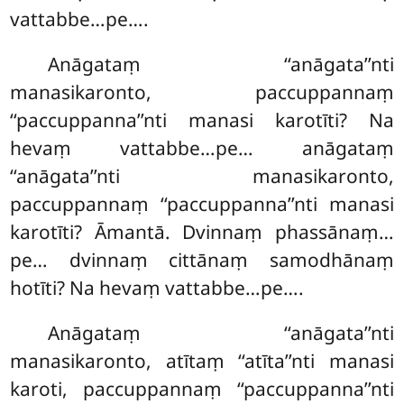
vattabbe…pe….
Anāgataṃ ‘‘anāgata’’nti
manasikaronto, paccuppannaṃ
‘‘paccuppanna’’nti manasi karotīti? Na
hevaṃ vattabbe…pe… anāgataṃ
‘‘anāgata’’nti manasikaronto,
paccuppannaṃ ‘‘paccuppanna’’nti manasi
karotīti? Āmantā. Dvinnaṃ phassānaṃ…
pe… dvinnaṃ cittānaṃ samodhānaṃ
hotīti? Na hevaṃ vattabbe…pe….
Anāgataṃ
‘‘anāgata’’nti
manasikaronto, atītaṃ ‘‘atīta’’nti manasi
karoti, paccuppannaṃ ‘‘paccuppanna’’nti