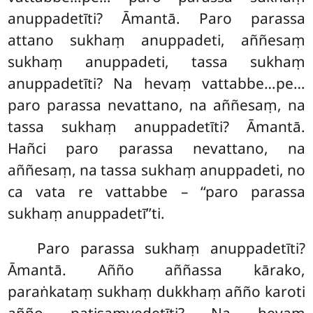
anuppadetīti? Āmantā. Paro parassa
attano sukhaṃ anuppadeti, aññesaṃ
sukhaṃ anuppadeti, tassa sukhaṃ
anuppadetīti? Na hevaṃ vattabbe…pe…
paro parassa nevattano, na aññesaṃ, na
tassa sukhaṃ anuppadetīti? Āmantā.
Hañci paro parassa nevattano, na
aññesaṃ, na tassa sukhaṃ
anuppadeti, no
ca vata re vattabbe – ‘‘paro parassa
sukhaṃ anuppadetī’’ti.
Paro parassa sukhaṃ anuppadetīti?
Āmantā. Añño aññassa kārako,
paraṅkataṃ sukhaṃ dukkhaṃ añño karoti