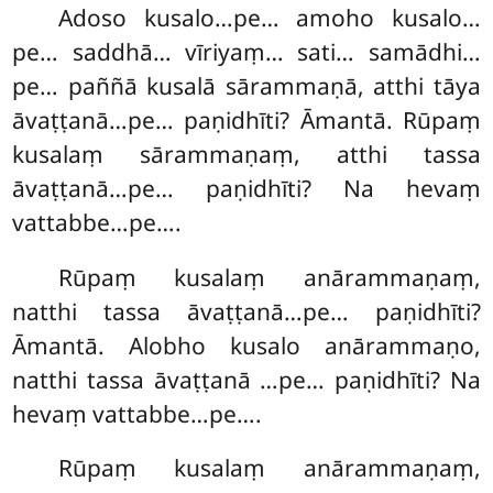
Adoso kusalo…pe… amoho kusalo…
pe… saddhā… vīriyaṃ… sati… samādhi…
pe… paññā kusalā sārammaṇā, atthi tāya
āvaṭṭanā…pe… paṇidhīti? Āmantā. Rūpaṃ
kusalaṃ sārammaṇaṃ, atthi tassa
āvaṭṭanā…pe… paṇidhīti? Na hevaṃ
vattabbe…pe….
Rūpaṃ kusalaṃ anārammaṇaṃ,
natthi tassa āvaṭṭanā…pe… paṇidhīti?
Āmantā. Alobho kusalo anārammaṇo,
natthi tassa āvaṭṭanā
…pe… paṇidhīti? Na
hevaṃ vattabbe…pe….
Rūpaṃ kusalaṃ anārammaṇaṃ,