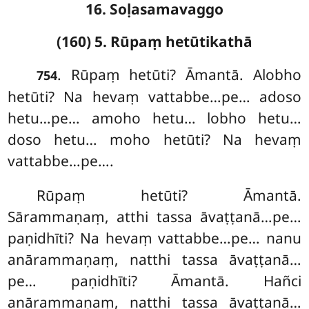
16. Soḷasamavaggo
(160) 5. Rūpaṃ hetūtikathā
. Rūpaṃ
hetūti? Āmantā. Alobho
754
hetūti? Na hevaṃ vattabbe…pe… adoso
hetu…pe… amoho hetu… lobho hetu…
doso hetu… moho hetūti? Na hevaṃ
vattabbe…pe….
Rūpaṃ
hetūti? Āmantā.
Sārammaṇaṃ, atthi tassa āvaṭṭanā…pe…
paṇidhīti? Na hevaṃ vattabbe…pe… nanu
anārammaṇaṃ, natthi tassa āvaṭṭanā…
pe… paṇidhīti? Āmantā. Hañci
anārammaṇaṃ, natthi tassa āvaṭṭanā…