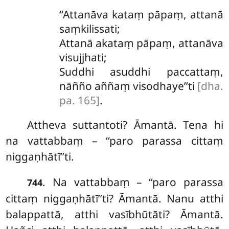
‘‘Attanāva kataṃ pāpaṃ, attanā
saṃkilissati;
Attanā akataṃ pāpaṃ, attanāva
visujjhati;
Suddhi asuddhi paccattaṃ,
nāñño aññaṃ visodhaye’’ti
[dha.
pa. 165]
.
Attheva suttantoti? Āmantā. Tena hi
na vattabbaṃ – ‘‘paro parassa cittaṃ
niggaṇhātī’’ti.
. Na vattabbaṃ – ‘‘paro parassa
744
cittaṃ niggaṇhātī’’ti? Āmantā. Nanu atthi
balappattā, atthi vasībhūtāti? Āmantā.