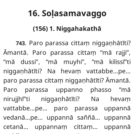
16. Soḷasamavaggo
(156) 1. Niggahakathā
. Paro
parassa cittaṃ niggaṇhātīti?
743
Āmantā. Paro parassa cittaṃ ‘‘mā rajji’’,
‘‘mā dussi’’, ‘‘mā muyhi’’, ‘‘mā kilissī’’ti
niggaṇhātīti? Na hevaṃ vattabbe…pe…
paro parassa cittaṃ niggaṇhātīti? Āmantā.
Paro parassa uppanno phasso ‘‘mā
nirujjhī’’ti niggaṇhātīti? Na hevaṃ
vattabbe…pe… paro parassa uppannā
vedanā…pe… uppannā saññā… uppannā
cetanā… uppannaṃ cittaṃ… uppannā