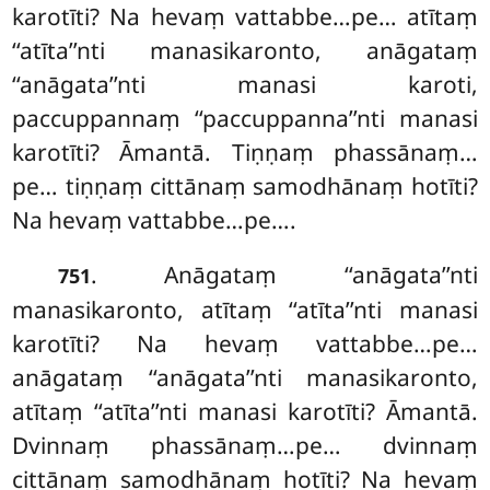
karotīti? Na hevaṃ vattabbe…pe… atītaṃ
‘‘atīta’’nti manasikaronto, anāgataṃ
‘‘anāgata’’nti
manasi karoti,
paccuppannaṃ ‘‘paccuppanna’’nti manasi
karotīti? Āmantā. Tiṇṇaṃ phassānaṃ…
pe… tiṇṇaṃ cittānaṃ samodhānaṃ hotīti?
Na hevaṃ vattabbe…pe….
. Anāgataṃ ‘‘anāgata’’nti
751
manasikaronto, atītaṃ ‘‘atīta’’nti manasi
karotīti? Na
hevaṃ vattabbe…pe…
anāgataṃ ‘‘anāgata’’nti manasikaronto,
atītaṃ ‘‘atīta’’nti manasi karotīti? Āmantā.
Dvinnaṃ phassānaṃ…pe… dvinnaṃ
cittānaṃ samodhānaṃ hotīti? Na hevaṃ