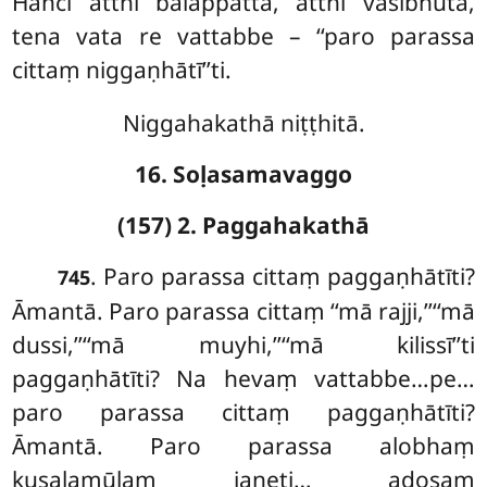
Hañci atthi balappattā, atthi vasībhūtā,
tena vata re vattabbe – ‘‘paro parassa
cittaṃ niggaṇhātī’’ti.
Niggahakathā niṭṭhitā.
16. Soḷasamavaggo
(157) 2. Paggahakathā
. Paro
parassa cittaṃ paggaṇhātīti?
745
Āmantā. Paro parassa cittaṃ ‘‘mā rajji,’’‘‘mā
dussi,’’‘‘mā muyhi,’’‘‘mā kilissī’’ti
paggaṇhātīti? Na hevaṃ vattabbe…pe…
paro
parassa cittaṃ paggaṇhātīti?
Āmantā. Paro parassa alobhaṃ
kusalamūlaṃ janeti… adosaṃ