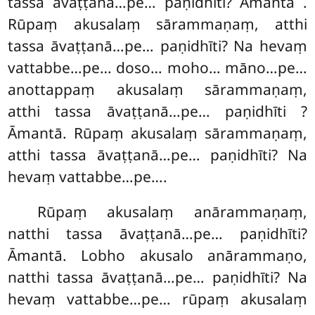
tassa āvaṭṭanā…pe… paṇidhīti? Āmantā
.
Rūpaṃ akusalaṃ sārammaṇaṃ, atthi
tassa āvaṭṭanā…pe… paṇidhīti? Na hevaṃ
vattabbe…pe… doso… moho… māno…pe…
anottappaṃ akusalaṃ sārammaṇaṃ,
atthi tassa āvaṭṭanā…pe… paṇidhīti
?
Āmantā. Rūpaṃ akusalaṃ sārammaṇaṃ,
atthi tassa āvaṭṭanā…pe… paṇidhīti? Na
hevaṃ vattabbe…pe….
Rūpaṃ akusalaṃ anārammaṇaṃ,
natthi tassa āvaṭṭanā…pe… paṇidhīti?
Āmantā. Lobho akusalo anārammaṇo,
natthi tassa āvaṭṭanā…pe… paṇidhīti? Na
hevaṃ vattabbe…pe… rūpaṃ akusalaṃ