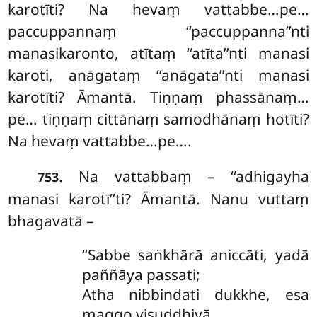
karotīti? Na hevaṃ vattabbe…pe…
paccuppannaṃ ‘‘paccuppanna’’nti
manasikaronto, atītaṃ ‘‘atīta’’nti manasi
karoti, anāgataṃ ‘‘anāgata’’nti manasi
karotīti? Āmantā. Tiṇṇaṃ phassānaṃ…
pe… tiṇṇaṃ cittānaṃ samodhānaṃ hotīti?
Na hevaṃ vattabbe…pe….
. Na vattabbaṃ – ‘‘adhigayha
753
manasi karotī’’ti? Āmantā. Nanu vuttaṃ
bhagavatā –
‘‘Sabbe saṅkhārā aniccāti, yadā
paññāya passati;
Atha nibbindati dukkhe, esa
maggo visuddhiyā.