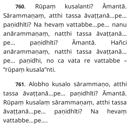
. Rūpaṃ
kusalanti? Āmantā.
760
Sārammaṇaṃ, atthi tassa āvaṭṭanā…pe…
paṇidhīti? Na hevaṃ vattabbe…pe… nanu
anārammaṇaṃ, natthi tassa āvaṭṭanā…
pe… paṇidhīti? Āmantā. Hañci
anārammaṇaṃ, natthi tassa āvaṭṭanā…
pe… paṇidhi, no ca vata re vattabbe –
‘‘rūpaṃ kusala’’nti.
. Alobho kusalo sārammaṇo, atthi
761
tassa āvaṭṭanā…pe… paṇidhīti? Āmantā.
Rūpaṃ kusalaṃ sārammaṇaṃ, atthi tassa
āvaṭṭanā…pe… paṇidhīti? Na hevaṃ
vattabbe…pe….