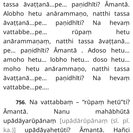
tassa āvaṭṭanā…pe… paṇidhīti? Āmantā.
Alobho hetu anārammaṇo, natthi tassa
āvaṭṭanā…pe… paṇidhīti? Na hevaṃ
vattabbe…pe… rūpaṃ hetu
anārammaṇaṃ, natthi tassa āvaṭṭanā…
pe… paṇidhīti? Āmantā
. Adoso hetu…
amoho hetu… lobho hetu… doso hetu…
moho hetu anārammaṇo, natthi tassa
āvaṭṭanā…pe… paṇidhīti? Na hevaṃ
vattabbe…pe….
. Na vattabbaṃ – ‘‘rūpaṃ hetū’’ti?
756
Āmantā. Nanu mahābhūtā
upādāyarūpānaṃ
[upādārūpānaṃ (sī. pī.
ka.)]
upādāyahetūti? Āmantā. Hañci