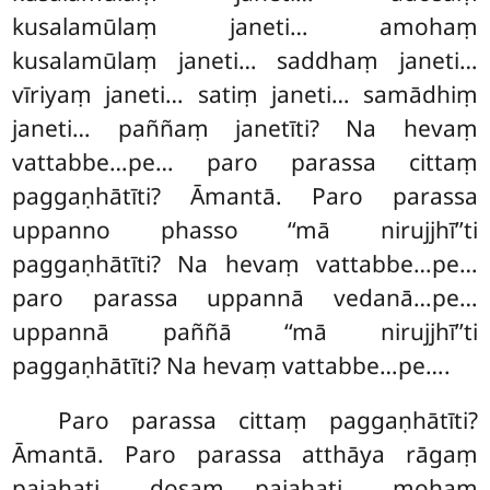
kusalamūlaṃ
janeti… amohaṃ
kusalamūlaṃ janeti… saddhaṃ janeti…
vīriyaṃ janeti… satiṃ janeti… samādhiṃ
janeti… paññaṃ janetīti? Na hevaṃ
vattabbe…pe… paro parassa cittaṃ
paggaṇhātīti? Āmantā. Paro parassa
uppanno phasso ‘‘mā nirujjhī’’ti
paggaṇhātīti? Na hevaṃ vattabbe…pe…
paro parassa uppannā vedanā…pe…
uppannā paññā ‘‘mā nirujjhī’’ti
paggaṇhātīti? Na hevaṃ vattabbe…pe….
Paro parassa cittaṃ paggaṇhātīti?
Āmantā. Paro parassa atthāya rāgaṃ
pajahati… dosaṃ pajahati… mohaṃ