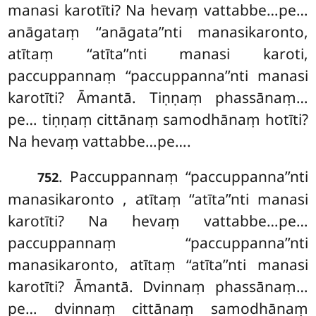
manasi karotīti? Na hevaṃ vattabbe…pe…
anāgataṃ ‘‘anāgata’’nti manasikaronto,
atītaṃ ‘‘atīta’’nti manasi karoti,
paccuppannaṃ ‘‘paccuppanna’’nti manasi
karotīti? Āmantā. Tiṇṇaṃ phassānaṃ…
pe… tiṇṇaṃ cittānaṃ samodhānaṃ hotīti?
Na hevaṃ vattabbe…pe….
. Paccuppannaṃ ‘‘paccuppanna’’nti
752
manasikaronto
, atītaṃ ‘‘atīta’’nti manasi
karotīti? Na hevaṃ vattabbe…pe…
paccuppannaṃ ‘‘paccuppanna’’nti
manasikaronto, atītaṃ ‘‘atīta’’nti manasi
karotīti? Āmantā. Dvinnaṃ phassānaṃ…
pe… dvinnaṃ cittānaṃ samodhānaṃ