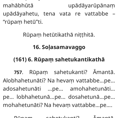
mahābhūtā upādāyarūpānaṃ
upādāyahetu, tena vata re vattabbe –
‘‘rūpaṃ hetū’’ti.
Rūpaṃ hetūtikathā niṭṭhitā.
16. Soḷasamavaggo
(161) 6. Rūpaṃ sahetukantikathā
. Rūpaṃ
sahetukanti? Āmantā.
757
Alobhahetunāti? Na hevaṃ vattabbe…pe…
adosahetunāti
…pe… amohahetunāti…
pe… lobhahetunā…pe… dosahetunā…pe…
mohahetunāti? Na hevaṃ vattabbe…pe….
Rūpaṃ
sahetukanti? Āmantā.