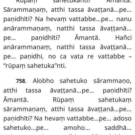
Sārammaṇaṃ, atthi tassa āvaṭṭanā…pe…
paṇidhīti? Na hevaṃ vattabbe…pe… nanu
anārammaṇaṃ, natthi tassa āvaṭṭanā…
pe… paṇidhīti? Āmantā. Hañci
anārammaṇaṃ, natthi tassa āvaṭṭanā…
pe… paṇidhi, no ca vata re vattabbe –
‘‘rūpaṃ sahetuka’’nti.
. Alobho sahetuko sārammaṇo,
758
atthi tassa āvaṭṭanā…pe… paṇidhīti?
Āmantā. Rūpaṃ sahetukaṃ
sārammaṇaṃ, atthi tassa āvaṭṭanā…pe…
paṇidhīti? Na hevaṃ vattabbe…pe… adoso
sahetuko…pe… amoho… saddhā…