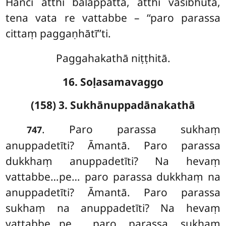
Hañci atthi balappattā, atthi vasībhūtā,
tena vata re vattabbe – ‘‘paro parassa
cittaṃ paggaṇhātī’’ti.
Paggahakathā niṭṭhitā.
16. Soḷasamavaggo
(158) 3. Sukhānuppadānakathā
. Paro
parassa sukhaṃ
747
anuppadetīti? Āmantā. Paro parassa
dukkhaṃ anuppadetīti? Na hevaṃ
vattabbe…pe… paro parassa dukkhaṃ na
anuppadetīti? Āmantā. Paro parassa
sukhaṃ na
anuppadetīti? Na hevaṃ
vattabbe…pe… paro parassa sukhaṃ