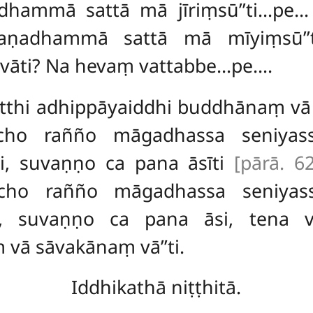
arādhammā sattā mā jīriṃsū’’ti…p
araṇadhammā sattā mā mīyiṃsū’’t
āti? Na hevaṃ vattabbe…pe….
‘atthi adhippāyaiddhi buddhānaṃ v
cho rañño māgadhassa seniyas
ci, suvaṇṇo ca pana āsīti
[pārā. 6
ccho rañño māgadhassa seniyas
, suvaṇṇo ca pana āsi, tena va
vā sāvakānaṃ vā’’ti.
Iddhikathā niṭṭhitā.