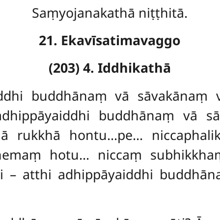
Saṃyojanakathā niṭṭhitā.
21. Ekavīsatimavaggo
(203) 4. Iddhikathā
iddhi buddhānaṃ vā sāvakānaṃ vā
i adhippāyaiddhi buddhānaṃ vā 
hā rukkhā hontu…pe… niccaphali
emaṃ hotu… niccaṃ subhikkhaṃ 
ti – atthi adhippāyaiddhi buddhā