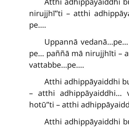
Atthi adhippāyaiddhi
nirujjhī’’ti – atthi adhi
pe….
Uppannā
vedanā…pe… 
pe… paññā mā nirujjhīti –
vattabbe…pe….
Atthi adhippāyaiddhi 
– atthi adhippāyaiddhi
hotū’’ti – atthi adhippāy
Atthi adhippāyaiddhi 