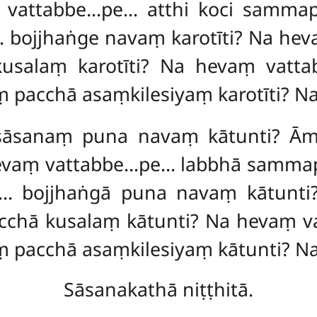
ṃ vattabbe…pe… atthi koci samm
bojjhaṅge navaṃ karotīti? Na hev
usalaṃ karotīti? Na hevaṃ vatta
 pacchā asaṃkilesiyaṃ karotīti? N
sāsanaṃ puna navaṃ kātunti? Āma
hevaṃ vattabbe…pe… labbhā samm
e… bojjhaṅgā
puna navaṃ kātunt
cchā kusalaṃ kātunti? Na hevaṃ 
 pacchā asaṃkilesiyaṃ kātunti? N
Sāsanakathā niṭṭhitā.