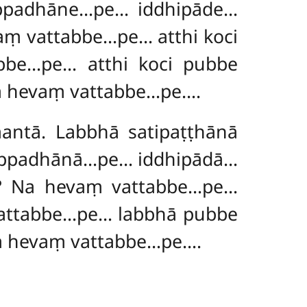
appadhāne…pe… iddhipāde…
aṃ vattabbe…pe… atthi koci
bbe…pe… atthi koci pubbe
a hevaṃ vattabbe…pe….
ntā. Labbhā satipaṭṭhānā
appadhānā…pe… iddhipādā…
i? Na
hevaṃ vattabbe…pe…
vattabbe…pe… labbhā pubbe
a hevaṃ vattabbe…pe….