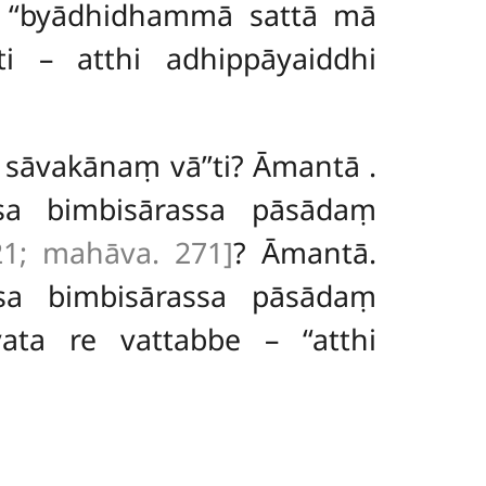
e… ‘‘byādhidhammā sattā mā
i – atthi adhippāyaiddhi
ā sāvakānaṃ vā’’ti? Āmantā
.
sa bimbisārassa pāsādaṃ
21; mahāva. 271]
? Āmantā.
sa bimbisārassa pāsādaṃ
ta re vattabbe – ‘‘atthi