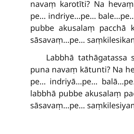
navaṃ karotīti? Na heva
pe… indriye…pe… bale…pe… 
pubbe akusalaṃ pacchā k
sāsavaṃ…pe… saṃkilesikaṃ
Labbhā tathāgatassa 
puna navaṃ kātunti? Na 
pe… indriyā…pe… balā…p
labbhā pubbe akusalaṃ pa
sāsavaṃ…pe… saṃkilesiyaṃ