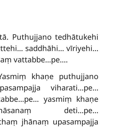
tā. Puthujjano tedhātukehi
ittehi… saddhāhi… vīriyehi…
evaṃ vattabbe…pe….
 Yasmiṃ khaṇe puthujjano
sampajja viharati…pe…
attabbe…pe… yasmiṃ khaṇe
āsanaṃ deti…pe…
utthaṃ jhānaṃ upasampajja