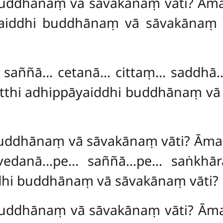
 buddhānaṃ vā sāvakānaṃ vāti? Ā
ppāyaiddhi buddhānaṃ vā sāvakāna
saññā… cetanā… cittaṃ… saddhā…
 atthi adhippāyaiddhi buddhānaṃ v
buddhānaṃ vā sāvakānaṃ vāti? Āmant
… vedanā…pe… saññā…pe… saṅkhār
aiddhi buddhānaṃ vā sāvakānaṃ vāti
buddhānaṃ vā sāvakānaṃ vāti? Āma