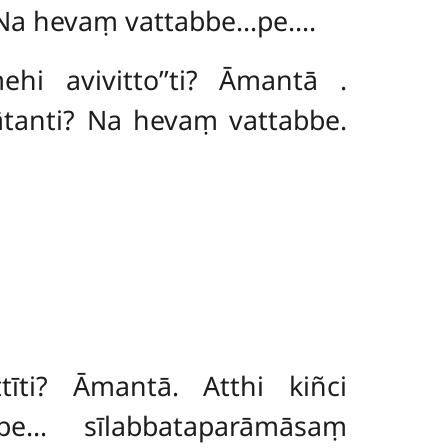
 Na hevaṃ vattabbe…pe….
hi avivitto’’ti? Āmantā
.
anti? Na hevaṃ vattabbe.
īti? Āmantā. Atthi kiñci
pe… sīlabbataparāmāsaṃ