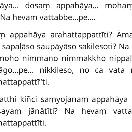
hāya… dosaṃ appahāya… mohaṃ
? Na hevaṃ vattabbe…pe….
ṃ appahāya arahattappattīti? Ām
apaḷāso saupāyāso sakilesoti? N
moho nimmāno nimmakkho nippaḷās
go…pe… nikkileso, no ca vata re
tappattī’’ti.
‘atthi kiñci saṃyojanaṃ appahāya a
ayaṃ jānātīti? Na hevaṃ vattab
ttappattīti.