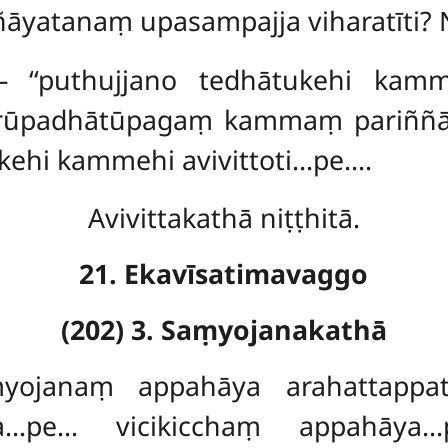
āyatanaṃ upasampajja viharatīti?
 ‘‘puthujjano tedhātukehi kamme
arūpadhātūpagaṃ kammaṃ pariññāt
kehi kammehi avivittoti…pe….
Avivittakathā niṭṭhitā.
21. Ekavīsatimavaggo
(202) 3. Saṃyojanakathā
ṃyojanaṃ appahāya arahattappatt
ya…pe… vicikicchaṃ appahāya…