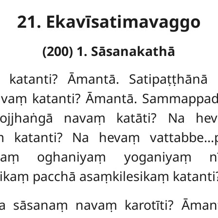
21. Ekavīsatimavaggo
(200) 1. Sāsanakathā
 katanti? Āmantā. Satipaṭṭhānā
avaṃ katanti? Āmantā. Sammappa
bojjhaṅgā navaṃ katāti? Na he
aṃ katanti? Na hevaṃ vattabbe
iyaṃ oghaniyaṃ yoganiyaṃ nī
kaṃ pacchā asaṃkilesikaṃ katanti
sa sāsanaṃ navaṃ karotīti? Āmant