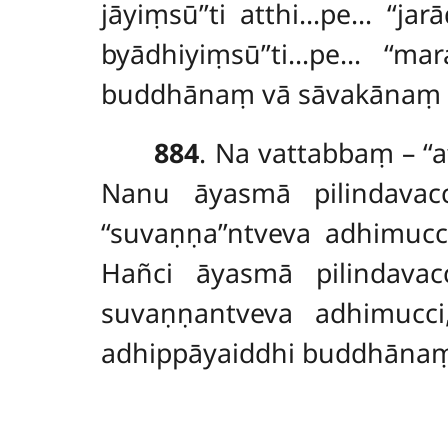
jāyiṃsū’’ti atthi…pe… ‘‘j
byādhiyiṃsū’’ti…pe… ‘‘m
buddhānaṃ vā sāvakānaṃ v
884
. Na
vattabbaṃ – ‘
Nanu āyasmā pilindavac
‘‘suvaṇṇa’’ntveva adhimuc
Hañci āyasmā pilindava
suvaṇṇantveva adhimucci
adhippāyaiddhi buddhānaṃ 