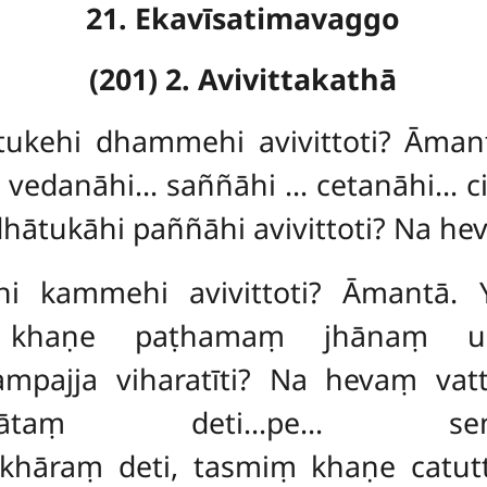
21. Ekavīsatimavaggo
(201) 2. Avivittakathā
tukehi dhammehi avivittoti? Āman
i vedanāhi… saññāhi
… cetanāhi… c
hātukāhi paññāhi avivittoti? Na h
ehi kammehi avivittoti? Āmantā.
 khaṇe paṭhamaṃ jhānaṃ upa
mpajja viharatīti? Na hevaṃ v
ḍapātaṃ deti…pe… sen
ikkhāraṃ deti, tasmiṃ khaṇe cat