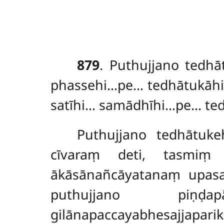
879
. Puthujjano
tedhā
phassehi…pe… tedhātukāh
satīhi… samādhīhi…pe… ted
Puthujjano tedhātuk
cīvaraṃ deti, tasmiṃ
ākāsānañcāyatanaṃ upasa
puthujjano piṇ
gilānapaccayabhesajjapar