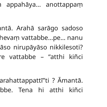
 appahāya… anottappaṃ
antā. Arahā sarāgo sadoso
a hevaṃ vattabbe…pe… nanu
o nirupāyāso nikkilesoti?
 vattabbe – ‘‘atthi kiñci
rahattappattī’’ti
? Āmantā.
be. Tena hi atthi kiñci