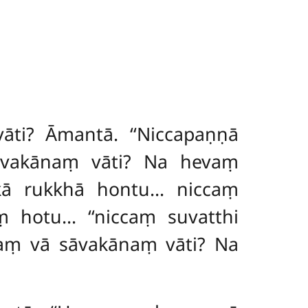
ti? Āmantā. ‘‘Niccapaṇṇā
sāvakānaṃ vāti? Na hevaṃ
kā rukkhā hontu… niccaṃ
hotu… ‘‘niccaṃ suvatthi
naṃ vā sāvakānaṃ vāti? Na