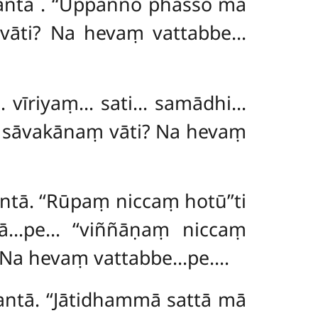
mantā
. ‘‘Uppanno phasso mā
ṃ vāti? Na hevaṃ vattabbe…
 vīriyaṃ… sati… samādhi…
ā sāvakānaṃ vāti? Na hevaṃ
ā. ‘‘Rūpaṃ niccaṃ hotū’’ti
ā…pe… ‘‘viññāṇaṃ niccaṃ
? Na hevaṃ vattabbe…pe….
ntā. ‘‘Jātidhammā sattā mā