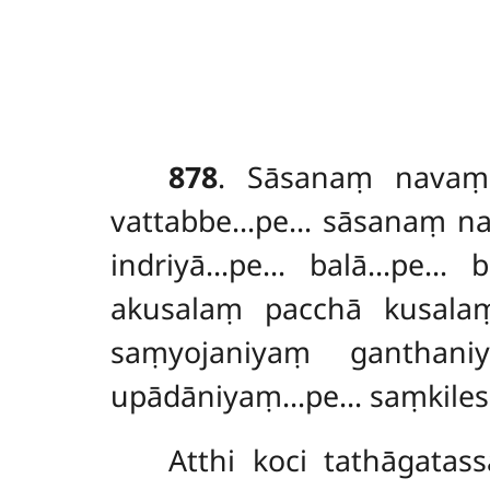
878
. Sāsanaṃ
navaṃ
vattabbe…pe… sāsanaṃ n
indriyā…pe… balā…pe… 
akusalaṃ pacchā kusal
saṃyojaniyaṃ ganthan
upādāniyaṃ…pe… saṃkilesi
Atthi koci tathāgatas