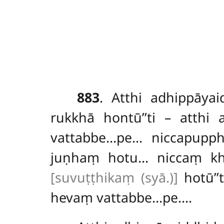
883
. Atthi adhippāya
rukkhā hontū’’ti – atth
vattabbe…pe… niccapupp
juṇhaṃ hotu… niccaṃ kh
[suvuṭṭhikaṃ (syā.)]
hotū’’
hevaṃ vattabbe…pe….