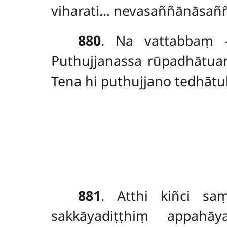
viharati… nevasaññānāsaññ
880
. Na vattabbaṃ –
Puthujjanassa rūpadhātu
Tena hi puthujjano tedhātu
881
. Atthi
kiñci sa
sakkāyadiṭṭhiṃ appahā