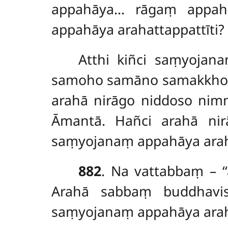
appahāya… rāgaṃ appa
appahāya arahattappattīti
Atthi
kiñci saṃyojana
samoho samāno samakkho s
arahā nirāgo niddoso nim
Āmantā. Hañci arahā nirā
saṃyojanaṃ appahāya arahat
882
. Na
vattabbaṃ – ‘
Arahā sabbaṃ buddhavis
saṃyojanaṃ appahāya araha