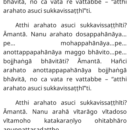
bhāvitā, no ca vata re vattabbe – ‘‘atthi
arahato asuci sukkavissaṭṭhī’’ti.
Atthi arahato asuci sukkavissaṭṭhīti?
Āmantā. Nanu arahato dosappahānāya…
pe… mohappahānāya…pe…
anottappapahānāya maggo bhāvito…pe…
bojjhaṅgā bhāvitāti? Āmantā. Hañci
arahato anottappapahānāya bojjhaṅgā
bhāvitā, no ca vata re vattabbe – ‘‘atthi
arahato asuci sukkavissaṭṭhī’’ti.
Atthi arahato asuci sukkavissaṭṭhīti?
Āmantā. Nanu arahā vītarāgo vītadoso
vītamoho katakaraṇīyo ohitabhāro
anuppattasadattho