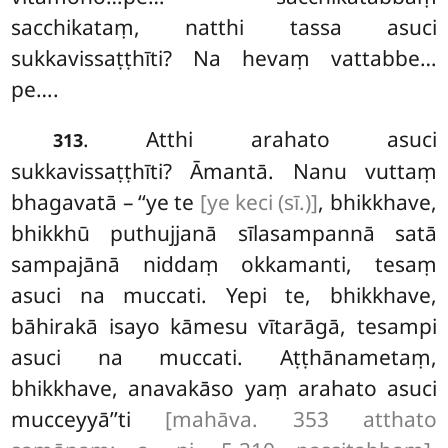
sacchikataṃ, natthi tassa asuci
sukkavissaṭṭhīti? Na hevaṃ vattabbe…
pe….
. Atthi arahato asuci
313
sukkavissaṭṭhīti? Āmantā. Nanu vuttaṃ
bhagavatā – ‘‘ye te
[ye keci (sī.)]
, bhikkhave,
bhikkhū puthujjanā sīlasampannā satā
sampajānā niddaṃ okkamanti, tesaṃ
asuci na muccati. Yepi te, bhikkhave,
bāhirakā isayo kāmesu vītarāgā, tesampi
asuci na muccati. Aṭṭhānametaṃ,
bhikkhave, anavakāso yaṃ arahato asuci
mucceyyā’’ti
[mahāva. 353 atthato