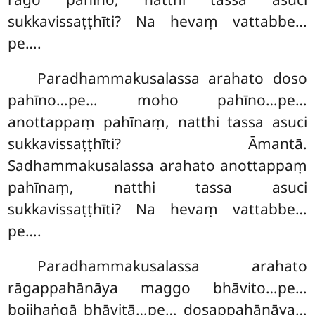
sukkavissaṭṭhīti? Na hevaṃ vattabbe…
pe….
Paradhammakusalassa arahato doso
pahīno…pe… moho pahīno…pe…
anottappaṃ pahīnaṃ, natthi tassa asuci
sukkavissaṭṭhīti? Āmantā.
Sadhammakusalassa arahato anottappaṃ
pahīnaṃ, natthi tassa asuci
sukkavissaṭṭhīti? Na hevaṃ vattabbe…
pe….
Paradhammakusalassa arahato
rāgappahānāya maggo bhāvito…pe…
bojjhaṅgā bhāvitā…pe… dosappahānāya…