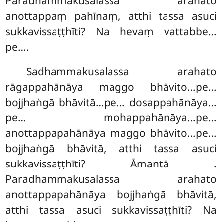
Paradhammakusalassa arahato
anottappaṃ pahīnaṃ, atthi tassa asuci
sukkavissaṭṭhīti? Na hevaṃ vattabbe…
pe….
Sadhammakusalassa arahato
rāgappahānāya maggo bhāvito…pe…
bojjhaṅgā bhāvitā…pe… dosappahānāya…
pe… mohappahānāya…pe…
anottappapahānāya maggo bhāvito…pe…
bojjhaṅgā bhāvitā, atthi tassa asuci
sukkavissaṭṭhīti? Āmantā
.
Paradhammakusalassa
arahato
anottappapahānāya bojjhaṅgā bhāvitā,
atthi tassa asuci sukkavissaṭṭhīti? Na