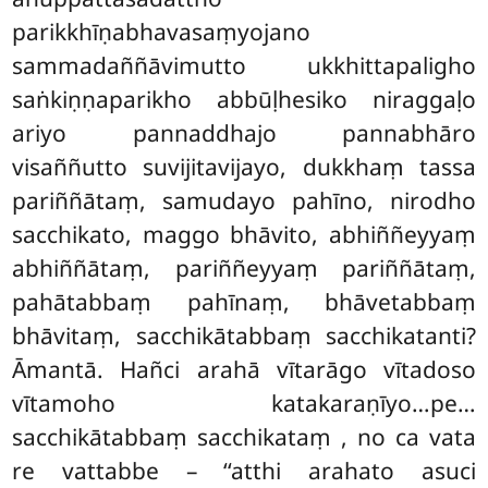
parikkhīṇabhavasaṃyojano
sammadaññāvimutto ukkhittapaligho
saṅkiṇṇaparikho abbūḷhesiko niraggaḷo
ariyo pannaddhajo
pannabhāro
visaññutto suvijitavijayo, dukkhaṃ tassa
pariññātaṃ, samudayo pahīno, nirodho
sacchikato, maggo bhāvito, abhiññeyyaṃ
abhiññātaṃ, pariññeyyaṃ pariññātaṃ,
pahātabbaṃ
pahīnaṃ, bhāvetabbaṃ
bhāvitaṃ, sacchikātabbaṃ sacchikatanti?
Āmantā. Hañci arahā vītarāgo vītadoso
vītamoho katakaraṇīyo…pe…
sacchikātabbaṃ sacchikataṃ
, no ca vata
re vattabbe – ‘‘atthi arahato asuci