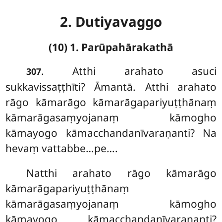
2. Dutiyavaggo
(10) 1. Parūpahārakathā
. Atthi
arahato asuci
307
sukkavissaṭṭhīti? Āmantā. Atthi
arahato
rāgo kāmarāgo kāmarāgapariyuṭṭhānaṃ
kāmarāgasaṃyojanaṃ kāmogho
kāmayogo kāmacchandanīvaraṇanti? Na
hevaṃ vattabbe…pe….
Natthi
arahato rāgo kāmarāgo
kāmarāgapariyuṭṭhānaṃ
kāmarāgasaṃyojanaṃ kāmogho
kāmayogo kāmacchandanīvaraṇanti?