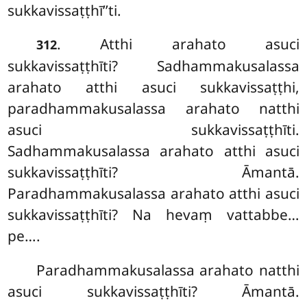
sukkavissaṭṭhī’’ti.
. Atthi arahato asuci
312
sukkavissaṭṭhīti? Sadhammakusalassa
arahato atthi asuci sukkavissaṭṭhi,
paradhammakusalassa arahato natthi
asuci sukkavissaṭṭhīti.
Sadhammakusalassa arahato atthi asuci
sukkavissaṭṭhīti? Āmantā.
Paradhammakusalassa arahato atthi asuci
sukkavissaṭṭhīti? Na hevaṃ vattabbe…
pe….
Paradhammakusalassa arahato natthi
asuci sukkavissaṭṭhīti? Āmantā.