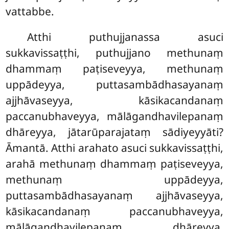
vattabbe.
Atthi puthujjanassa asuci
sukkavissaṭṭhi, puthujjano methunaṃ
dhammaṃ paṭiseveyya, methunaṃ
uppādeyya, puttasambādhasayanaṃ
ajjhāvaseyya, kāsikacandanaṃ
paccanubhaveyya, mālāgandhavilepanaṃ
dhāreyya, jātarūparajataṃ sādiyeyyāti?
Āmantā. Atthi arahato asuci sukkavissaṭṭhi,
arahā methunaṃ dhammaṃ paṭiseveyya,
methunaṃ uppādeyya,
puttasambādhasayanaṃ ajjhāvaseyya,
kāsikacandanaṃ paccanubhaveyya,
mālāgandhavilepanaṃ dhāreyya,