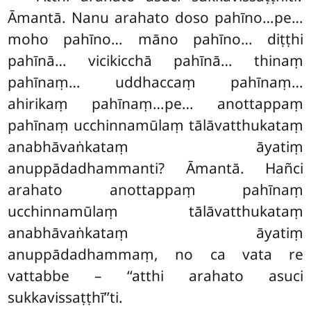
Āmantā. Nanu arahato doso pahīno…pe…
moho pahīno… māno pahīno… diṭṭhi
pahīnā… vicikicchā pahīnā… thinaṃ
pahīnaṃ… uddhaccaṃ pahīnaṃ…
ahirikaṃ pahīnaṃ…pe… anottappaṃ
pahīnaṃ ucchinnamūlaṃ tālāvatthukataṃ
anabhāvaṅkataṃ āyatiṃ
anuppādadhammanti? Āmantā. Hañci
arahato anottappaṃ pahīnaṃ
ucchinnamūlaṃ tālāvatthukataṃ
anabhāvaṅkataṃ āyatiṃ
anuppādadhammaṃ, no ca vata re
vattabbe – ‘‘atthi arahato asuci
sukkavissaṭṭhī’’ti.