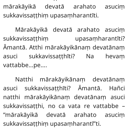
mārakāyikā devatā arahato asuciṃ
sukkavissaṭṭhiṃ upasaṃharantīti.
Mārakāyikā devatā arahato asuciṃ
sukkavissaṭṭhiṃ upasaṃharantīti?
Āmantā. Atthi mārakāyikānaṃ devatānaṃ
asuci sukkavissaṭṭhīti? Na
hevaṃ
vattabbe…pe….
Natthi mārakāyikānaṃ devatānaṃ
asuci sukkavissaṭṭhīti? Āmantā. Hañci
natthi mārakāyikānaṃ devatānaṃ asuci
sukkavissaṭṭhi, no ca vata re vattabbe –
‘‘mārakāyikā devatā arahato asuciṃ
sukkavissaṭṭhiṃ upasaṃharantī’’ti.