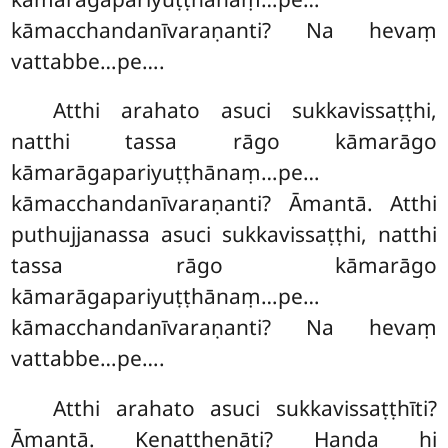
kāmacchandanīvaraṇanti? Na hevaṃ
vattabbe…pe….
Atthi arahato asuci sukkavissaṭṭhi,
natthi tassa rāgo kāmarāgo
kāmarāgapariyuṭṭhānaṃ…pe…
kāmacchandanīvaraṇanti? Āmantā. Atthi
puthujjanassa asuci sukkavissaṭṭhi, natthi
tassa rāgo kāmarāgo
kāmarāgapariyuṭṭhānaṃ…pe…
kāmacchandanīvaraṇanti? Na hevaṃ
vattabbe…pe….
Atthi
arahato asuci sukkavissaṭṭhīti?
Āmantā. Kenaṭṭhenāti? Handa hi