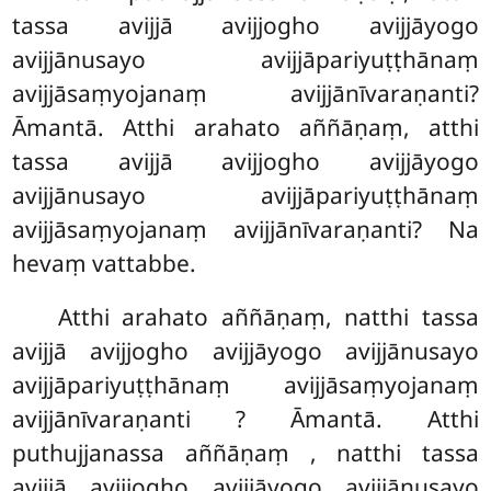
tassa avijjā avijjogho avijjāyogo
avijjānusayo avijjāpariyuṭṭhānaṃ
avijjāsaṃyojanaṃ avijjānīvaraṇanti?
Āmantā. Atthi arahato aññāṇaṃ, atthi
tassa avijjā avijjogho avijjāyogo
avijjānusayo avijjāpariyuṭṭhānaṃ
avijjāsaṃyojanaṃ avijjānīvaraṇanti? Na
hevaṃ vattabbe.
Atthi arahato aññāṇaṃ, natthi tassa
avijjā avijjogho avijjāyogo avijjānusayo
avijjāpariyuṭṭhānaṃ avijjāsaṃyojanaṃ
avijjānīvaraṇanti
? Āmantā. Atthi
puthujjanassa aññāṇaṃ
, natthi tassa
avijjā avijjogho avijjāyogo avijjānusayo