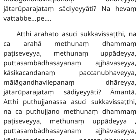
jātarūparajataṃ sādiyeyyāti? Na hevaṃ
vattabbe…pe….
Atthi arahato asuci sukkavissaṭṭhi, na
ca arahā methunaṃ dhammaṃ
paṭiseveyya, methunaṃ uppādeyya,
puttasambādhasayanaṃ ajjhāvaseyya,
kāsikacandanaṃ paccanubhaveyya,
mālāgandhavilepanaṃ dhāreyya,
jātarūparajataṃ sādiyeyyāti? Āmantā.
Atthi puthujjanassa asuci sukkavissaṭṭhi,
na ca puthujjano methunaṃ dhammaṃ
paṭiseveyya, methunaṃ uppādeyya
,
puttasambādhasayanaṃ ajjhāvaseyya,