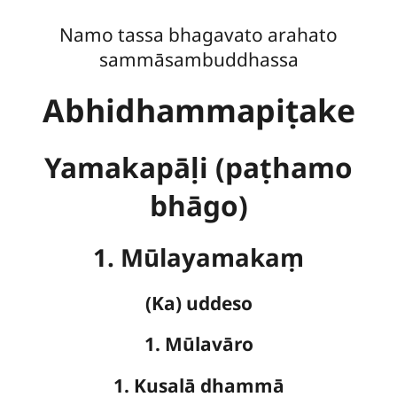
Namo tassa bhagavato arahato
sammāsambuddhassa
Abhidhammapiṭake
Yamakapāḷi (paṭhamo
bhāgo)
1. Mūlayamakaṃ
(Ka) uddeso
1. Mūlavāro
1. Kusalā dhammā