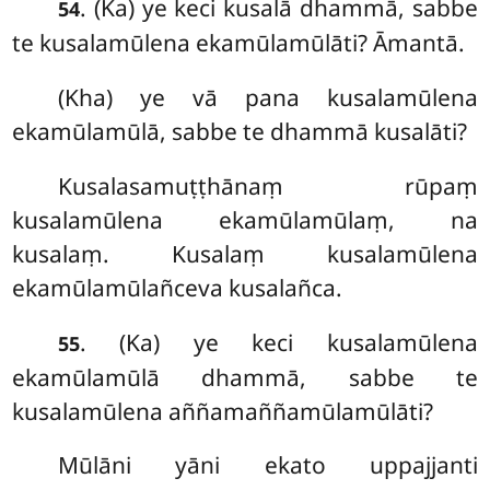
. (Ka) ye keci kusalā dhammā, sabbe
54
te kusalamūlena ekamūlamūlāti? Āmantā.
(Kha) ye vā pana kusalamūlena
ekamūlamūlā, sabbe te dhammā kusalāti?
Kusalasamuṭṭhānaṃ rūpaṃ
kusalamūlena ekamūlamūlaṃ, na
kusalaṃ. Kusalaṃ kusalamūlena
ekamūlamūlañceva kusalañca.
. (Ka) ye keci kusalamūlena
55
ekamūlamūlā dhammā, sabbe te
kusalamūlena aññamaññamūlamūlāti?
Mūlāni yāni ekato uppajjanti