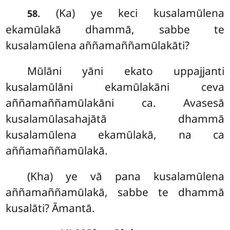
. (Ka) ye
keci kusalamūlena
58
ekamūlakā dhammā, sabbe
te
kusalamūlena aññamaññamūlakāti?
Mūlāni yāni ekato uppajjanti
kusalamūlāni ekamūlakāni ceva
aññamaññamūlakāni ca. Avasesā
kusalamūlasahajātā dhammā
kusalamūlena ekamūlakā, na ca
aññamaññamūlakā.
(Kha) ye vā pana kusalamūlena
aññamaññamūlakā, sabbe te dhammā
kusalāti? Āmantā.