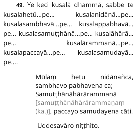
. Ye
keci kusalā dhammā, sabbe te
49
kusalahetū…pe… kusalanidānā…pe…
kusalasambhavā…pe… kusalappabhavā…
pe… kusalasamuṭṭhānā…pe… kusalāhārā…
pe… kusalārammaṇā…pe…
kusalapaccayā…pe… kusalasamudayā…
pe….
Mūlaṃ hetu nidānañca,
sambhavo pabhavena ca;
Samuṭṭhānāhārārammaṇā
[samuṭṭhānāhārārammaṇaṃ
(ka.)]
, paccayo samudayena cāti.
Uddesavāro niṭṭhito.