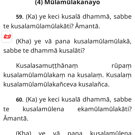
(4) Mūlamūlakanayo
. (Ka) ye keci kusalā dhammā, sabbe
59
te kusalamūlamūlakāti? Āmantā.
📜
(Kha) ye vā pana kusalamūlamūlakā,
sabbe te dhammā kusalāti?
Kusalasamuṭṭhānaṃ rūpaṃ
kusalamūlamūlakaṃ na kusalaṃ. Kusalaṃ
kusalamūlamūlakañceva kusalañca.
. (Ka) ye keci kusalā dhammā, sabbe
60
te kusalamūlena ekamūlamūlakāti?
Āmantā.
(Kha) ye
vā pana kusalamūlena