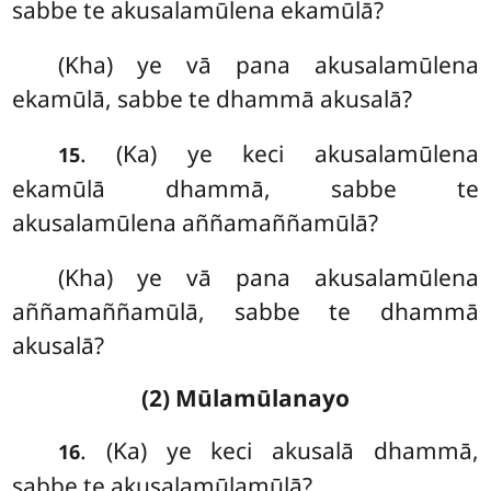
sabbe te akusalamūlena ekamūlā?
(Kha) ye vā pana akusalamūlena
ekamūlā, sabbe te dhammā akusalā?
. (Ka) ye keci akusalamūlena
15
ekamūlā dhammā, sabbe te
akusalamūlena aññamaññamūlā?
(Kha) ye vā pana akusalamūlena
aññamaññamūlā, sabbe te dhammā
akusalā?
(2) Mūlamūlanayo
. (Ka) ye
keci akusalā dhammā,
16
sabbe te akusalamūlamūlā?