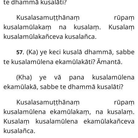
te dhammā kusalāti?
Kusalasamuṭṭhānaṃ rūpaṃ
kusalamūlakaṃ na kusalaṃ. Kusalaṃ
kusalamūlakañceva kusalañca.
. (Ka) ye keci kusalā dhammā, sabbe
57
te kusalamūlena ekamūlakāti? Āmantā.
(Kha) ye vā pana kusalamūlena
ekamūlakā, sabbe te dhammā kusalāti?
Kusalasamuṭṭhānaṃ rūpaṃ
kusalamūlena ekamūlakaṃ, na kusalaṃ.
Kusalaṃ kusalamūlena ekamūlakañceva
kusalañca.