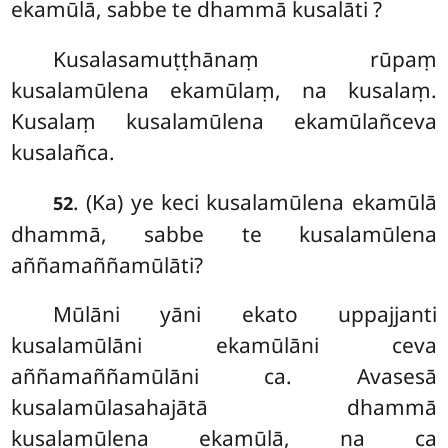
ekamūlā, sabbe te dhammā kusalāti
?
Kusalasamuṭṭhānaṃ
rūpaṃ
kusalamūlena ekamūlaṃ, na kusalaṃ.
Kusalaṃ kusalamūlena ekamūlañceva
kusalañca.
. (Ka) ye keci kusalamūlena ekamūlā
52
dhammā, sabbe te kusalamūlena
aññamaññamūlāti?
Mūlāni yāni ekato uppajjanti
kusalamūlāni ekamūlāni ceva
aññamaññamūlāni ca. Avasesā
kusalamūlasahajātā dhammā
kusalamūlena ekamūlā, na ca