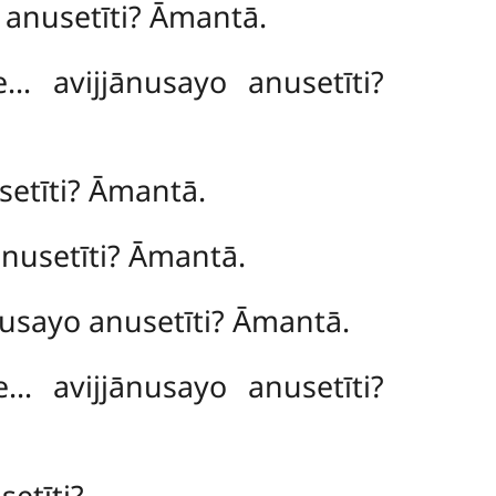
 anusetīti? Āmantā.
 avijjānusayo anusetīti?
setīti? Āmantā.
anusetīti? Āmantā.
nusayo anusetīti? Āmantā.
… avijjānusayo anusetīti?
etīti?