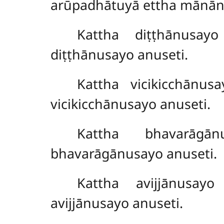
arūpadhātuyā ettha mānān
Kattha diṭṭhānusay
diṭṭhānusayo anuseti.
Kattha vicikicchānu
vicikicchānusayo anuseti.
Kattha bhavarāgā
bhavarāgānusayo anuseti.
Kattha
avijjānusay
avijjānusayo anuseti.