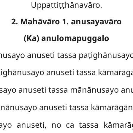
Uppattiṭṭhānavāro.
2. Mahāvāro 1. anusayavāro
(Ka) anulomapuggalo
usayo anuseti tassa paṭighānusayo
aṭighānusayo anuseti tassa kāmarāg
sayo anuseti
tassa mānānusayo anu
ānānusayo anuseti tassa kāmarāgān
yo anuseti, no ca tassa kāmarā