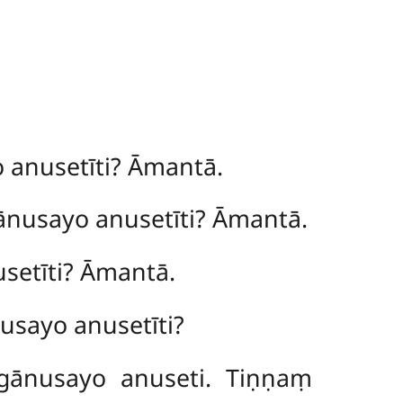
 anusetīti? Āmantā.
ānusayo anusetīti? Āmantā.
setīti? Āmantā.
usayo anusetīti?
gānusayo anuseti. Tiṇṇaṃ