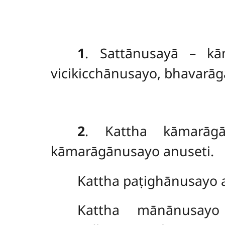
1
. Sattānusayā
– kā
vicikicchānusayo, bhavarāg
2
. Kattha kāmarāg
kāmarāgānusayo anuseti.
Kattha paṭighānusayo 
Kattha mānānusayo