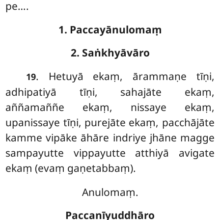
pe….
1. Paccayānulomaṃ
2. Saṅkhyāvāro
. Hetuyā ekaṃ, ārammaṇe tīṇi,
19
adhipatiyā tīṇi, sahajāte ekaṃ,
aññamaññe ekaṃ, nissaye ekaṃ,
upanissaye tīṇi, purejāte ekaṃ, pacchājāte
kamme vipāke āhāre indriye jhāne magge
sampayutte vippayutte atthiyā avigate
ekaṃ (evaṃ
gaṇetabbaṃ).
Anulomaṃ.
Paccanīyuddhāro