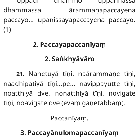
Uppādī dhammo uppannassa
dhammassa ārammaṇapaccayena
paccayo… upanissayapaccayena paccayo.
(1)
2. Paccayapaccanīyaṃ
2. Saṅkhyāvāro
. Nahetuyā tīṇi, naārammaṇe tīṇi,
21
naadhipatiyā tīṇi…pe… navippayutte tīṇi,
noatthiyā dve, nonatthiyā tīṇi, novigate
tīṇi, noavigate dve (evaṃ gaṇetabbaṃ).
Paccanīyaṃ.
3. Paccayānulomapaccanīyaṃ