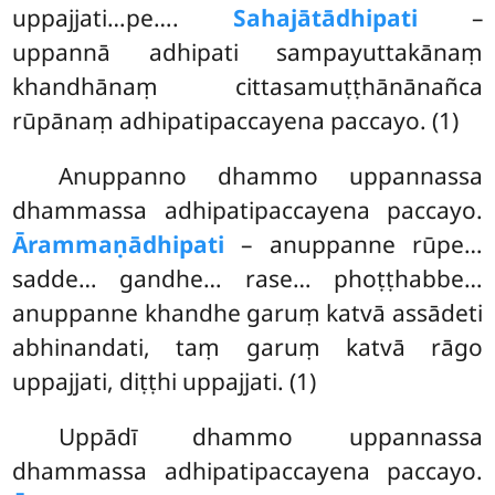
uppajjati…pe….
Sahajātādhipati
–
uppannā adhipati sampayuttakānaṃ
khandhānaṃ cittasamuṭṭhānānañca
rūpānaṃ adhipatipaccayena paccayo. (1)
Anuppanno dhammo uppannassa
dhammassa adhipatipaccayena paccayo.
Ārammaṇādhipati
– anuppanne rūpe…
sadde… gandhe… rase… phoṭṭhabbe…
anuppanne khandhe garuṃ katvā assādeti
abhinandati, taṃ garuṃ katvā rāgo
uppajjati, diṭṭhi uppajjati. (1)
Uppādī
dhammo uppannassa
dhammassa adhipatipaccayena paccayo.