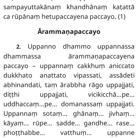
sampayuttakānaṃ khandhānaṃ kaṭattā
ca rūpānaṃ hetupaccayena paccayo. (1)
Ārammaṇapaccayo
. Uppanno dhammo uppannassa
2
dhammassa ārammaṇapaccayena
paccayo – uppannaṃ cakkhuṃ aniccato
dukkhato anattato vipassati, assādeti
abhinandati, taṃ ārabbha rāgo uppajjati,
diṭṭhi uppajjati, vicikicchā…pe…
uddhaccaṃ…pe… domanassaṃ uppajjati.
Uppannaṃ sotaṃ… ghānaṃ… jivhaṃ…
kāyaṃ… rūpe… sadde… gandhe… rase…
phoṭṭhabbe… vatthuṃ… uppanne