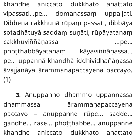
khandhe aniccato dukkhato anattato
vipassati…pe… domanassaṃ uppajjati.
Dibbena cakkhunā rūpaṃ passati, dibbāya
sotadhātuyā saddaṃ suṇāti, rūpāyatanaṃ
cakkhuviññāṇassa
…pe…
phoṭṭhabbāyatanaṃ kāyaviññāṇassa…
pe… uppannā khandhā iddhividhañāṇassa
āvajjanāya ārammaṇapaccayena paccayo.
(1)
. Anuppanno dhammo uppannassa
3
dhammassa ārammaṇapaccayena
paccayo – anuppanne rūpe… sadde…
gandhe… rase… phoṭṭhabbe… anuppanne
khandhe aniccato dukkhato anattato