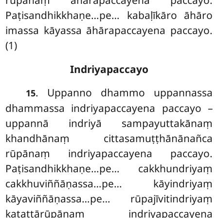
rūpānaṃ āhārapaccayena paccayo.
Paṭisandhikkhaṇe…pe… kabaḷīkāro āhāro
imassa kāyassa āhārapaccayena paccayo.
(1)
Indriyapaccayo
. Uppanno dhammo uppannassa
15
dhammassa indriyapaccayena paccayo –
uppannā indriyā sampayuttakānaṃ
khandhānaṃ cittasamuṭṭhānānañca
rūpānaṃ indriyapaccayena paccayo.
Paṭisandhikkhaṇe…pe… cakkhundriyaṃ
cakkhuviññāṇassa…pe… kāyindriyaṃ
kāyaviññāṇassa…pe… rūpajīvitindriyaṃ
kaṭattārūpānaṃ indriyapaccayena