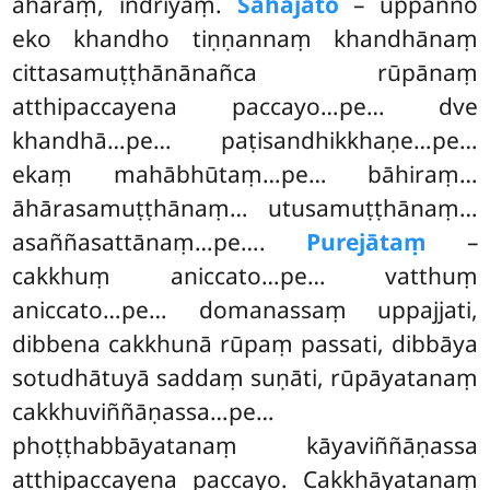
āhāraṃ, indriyaṃ.
Sahajāto
– uppanno
eko khandho tiṇṇannaṃ khandhānaṃ
cittasamuṭṭhānānañca rūpānaṃ
atthipaccayena paccayo…pe… dve
khandhā…pe… paṭisandhikkhaṇe…pe…
ekaṃ mahābhūtaṃ…pe… bāhiraṃ…
āhārasamuṭṭhānaṃ… utusamuṭṭhānaṃ…
asaññasattānaṃ…pe….
Purejātaṃ
–
cakkhuṃ aniccato…pe… vatthuṃ
aniccato…pe… domanassaṃ uppajjati,
dibbena cakkhunā rūpaṃ passati, dibbāya
sotudhātuyā saddaṃ suṇāti, rūpāyatanaṃ
cakkhuviññāṇassa…pe…
phoṭṭhabbāyatanaṃ kāyaviññāṇassa
atthipaccayena paccayo. Cakkhāyatanaṃ