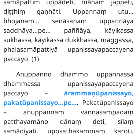
samāpattiṃ uppādeti, mānaṃ jappeti,
diṭṭhiṃ gaṇhāti. Uppannaṃ utu…
bhojanaṃ… senāsanaṃ uppannāya
saddhāya…pe… paññāya, kāyikassa
sukhassa, kāyikassa dukkhassa, maggassa,
phalasamāpattiyā upanissayapaccayena
paccayo. (1)
Anuppanno dhammo uppannassa
dhammassa upanissayapaccayena
paccayo –
ārammaṇūpanissayo,
pakatūpanissayo…pe…
. Pakatūpanissayo
– anuppannaṃ
vaṇṇasampadaṃ
patthayamāno dānaṃ deti, sīlaṃ
samādiyati, uposathakammaṃ karoti.