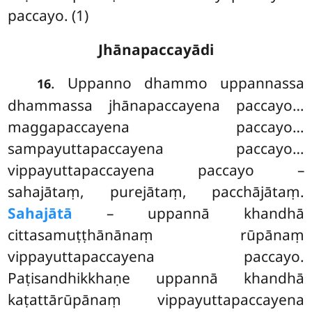
paccayo. (1)
Jhānapaccayādi
. Uppanno dhammo uppannassa
16
dhammassa jhānapaccayena paccayo…
maggapaccayena paccayo…
sampayuttapaccayena paccayo…
vippayuttapaccayena paccayo –
sahajātaṃ, purejātaṃ, pacchājātaṃ.
Sahajātā
– uppannā khandhā
cittasamuṭṭhānānaṃ rūpānaṃ
vippayuttapaccayena paccayo.
Paṭisandhikkhaṇe uppannā khandhā
kaṭattārūpānaṃ vippayuttapaccayena