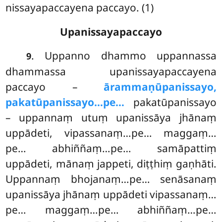
nissayapaccayena paccayo. (1)
Upanissayapaccayo
. Uppanno dhammo uppannassa
9
dhammassa upanissayapaccayena
paccayo –
ārammaṇūpanissayo,
pakatūpanissayo…pe…
pakatūpanissayo
– uppannaṃ utuṃ upanissāya jhānaṃ
uppādeti, vipassanaṃ…pe… maggaṃ…
pe… abhiññaṃ…pe… samāpattiṃ
uppādeti, mānaṃ jappeti, diṭṭhiṃ gaṇhāti.
Uppannaṃ bhojanaṃ…pe… senāsanaṃ
upanissāya jhānaṃ uppādeti vipassanaṃ…
pe… maggaṃ…pe… abhiññaṃ…pe…