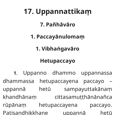
17. Uppannattikaṃ
7. Pañhāvāro
1. Paccayānulomaṃ
1. Vibhaṅgavāro
Hetupaccayo
. Uppanno
dhammo uppannassa
1
dhammassa hetupaccayena paccayo –
uppannā hetū sampayuttakānaṃ
khandhānaṃ cittasamuṭṭhānānañca
rūpānaṃ hetupaccayena paccayo.
Paṭisandhikkhaṇe uppannā hetū