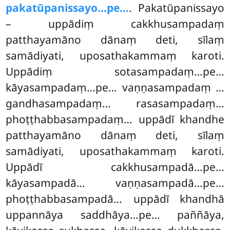
pakatūpanissayo…pe…
. Pakatūpanissayo
– uppādiṃ cakkhusampadaṃ
patthayamāno dānaṃ deti, sīlaṃ
samādiyati, uposathakammaṃ karoti.
Uppādiṃ sotasampadaṃ…pe…
kāyasampadaṃ…pe… vaṇṇasampadaṃ
…
gandhasampadaṃ… rasasampadaṃ…
phoṭṭhabbasampadaṃ… uppādī khandhe
patthayamāno dānaṃ deti, sīlaṃ
samādiyati, uposathakammaṃ karoti.
Uppādī cakkhusampadā…pe…
kāyasampadā… vaṇṇasampadā…pe…
phoṭṭhabbasampadā… uppādī khandhā
uppannāya saddhāya…pe… paññāya,