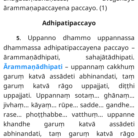
ārammaṇapaccayena paccayo. (1)
Adhipatipaccayo
. Uppanno
dhammo uppannassa
5
dhammassa adhipatipaccayena paccayo –
ārammaṇādhipati, sahajātādhipati.
Ārammaṇādhipati
– uppannaṃ cakkhuṃ
garuṃ katvā assādeti abhinandati, taṃ
garuṃ katvā rāgo uppajjati, diṭṭhi
uppajjati. Uppannaṃ sotaṃ… ghānaṃ…
jivhaṃ… kāyaṃ… rūpe… sadde… gandhe…
rase… phoṭṭhabbe… vatthuṃ… uppanne
khandhe garuṃ katvā assādeti
abhinandati, taṃ garuṃ katvā rāgo