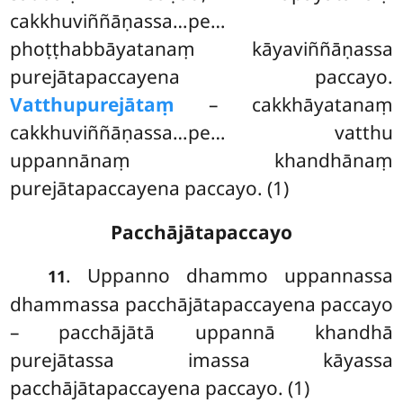
cakkhuviññāṇassa…pe…
phoṭṭhabbāyatanaṃ kāyaviññāṇassa
purejātapaccayena paccayo.
Vatthupurejātaṃ
– cakkhāyatanaṃ
cakkhuviññāṇassa…pe… vatthu
uppannānaṃ khandhānaṃ
purejātapaccayena paccayo. (1)
Pacchājātapaccayo
. Uppanno dhammo uppannassa
11
dhammassa pacchājātapaccayena paccayo
– pacchājātā uppannā khandhā
purejātassa imassa kāyassa
pacchājātapaccayena paccayo. (1)