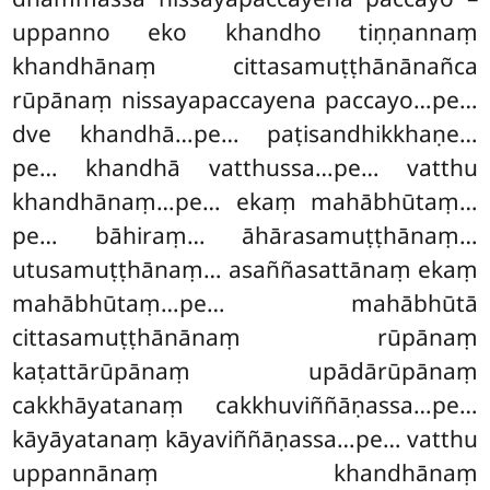
uppanno eko khandho tiṇṇannaṃ
khandhānaṃ cittasamuṭṭhānānañca
rūpānaṃ nissayapaccayena paccayo…pe…
dve khandhā…pe… paṭisandhikkhaṇe…
pe… khandhā vatthussa…pe… vatthu
khandhānaṃ…pe… ekaṃ mahābhūtaṃ…
pe… bāhiraṃ… āhārasamuṭṭhānaṃ…
utusamuṭṭhānaṃ… asaññasattānaṃ ekaṃ
mahābhūtaṃ…pe… mahābhūtā
cittasamuṭṭhānānaṃ rūpānaṃ
kaṭattārūpānaṃ upādārūpānaṃ
cakkhāyatanaṃ cakkhuviññāṇassa…pe…
kāyāyatanaṃ kāyaviññāṇassa…pe… vatthu
uppannānaṃ khandhānaṃ