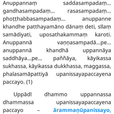
Anuppannaṃ saddasampadaṃ…
gandhasampadaṃ… rasasampadaṃ…
phoṭṭhabbasampadaṃ… anuppanne
khandhe patthayamāno dānaṃ deti, sīlaṃ
samādiyati, uposathakammaṃ karoti.
Anuppannā vaṇṇasampadā…pe…
anuppannā khandhā uppannāya
saddhāya…pe… paññāya, kāyikassa
sukhassa, kāyikassa dukkhassa, maggassa,
phalasamāpattiyā upanissayapaccayena
paccayo. (1)
Uppādī dhammo uppannassa
dhammassa upanissayapaccayena
paccayo –
ārammaṇūpanissayo,