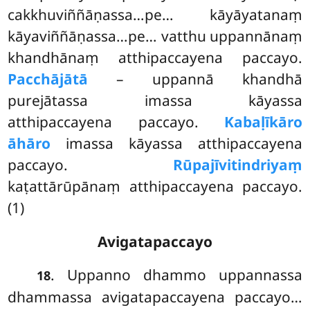
cakkhuviññāṇassa…pe… kāyāyatanaṃ
kāyaviññāṇassa…pe… vatthu uppannānaṃ
khandhānaṃ atthipaccayena paccayo.
Pacchājātā
– uppannā khandhā
purejātassa imassa kāyassa
atthipaccayena paccayo.
Kabaḷīkāro
āhāro
imassa kāyassa atthipaccayena
paccayo.
Rūpajīvitindriyaṃ
kaṭattārūpānaṃ atthipaccayena paccayo.
(1)
Avigatapaccayo
. Uppanno dhammo uppannassa
18
dhammassa avigatapaccayena paccayo…