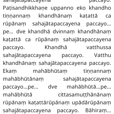
Paṭisandhikkhaṇe uppanno eko khandho
tiṇṇannaṃ khandhānaṃ kaṭattā ca
rūpānaṃ sahajātapaccayena paccayo…
pe… dve khandhā dvinnaṃ khandhānaṃ
kaṭattā ca rūpānaṃ sahajātapaccayena
paccayo. Khandhā vatthussa
sahajātapaccayena paccayo. Vatthu
khandhānaṃ sahajātapaccayena paccayo.
Ekaṃ mahābhūtaṃ tiṇṇannaṃ
mahābhūtānaṃ sahajātapaccayena
paccayo…pe… dve mahābhūtā…pe…
mahābhūtā cittasamuṭṭhānānaṃ
rūpānaṃ kaṭattārūpānaṃ upādārūpānaṃ
sahajātapaccayena paccayo. Bāhiraṃ…