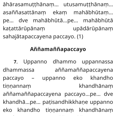
āhārasamuṭṭhānaṃ… utusamuṭṭhānaṃ…
asaññasattānaṃ ekaṃ mahābhūtaṃ…
pe… dve mahābhūtā…pe… mahābhūtā
kaṭattārūpānaṃ upādārūpānaṃ
sahajātapaccayena paccayo. (1)
Aññamaññapaccayo
. Uppanno
dhammo uppannassa
7
dhammassa aññamaññapaccayena
paccayo – uppanno eko khandho
tiṇṇannaṃ khandhānaṃ
aññamaññapaccayena paccayo…pe… dve
khandhā…pe… paṭisandhikkhaṇe uppanno
eko khandho tiṇṇannaṃ khandhānaṃ