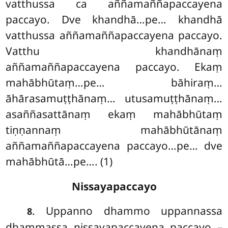
vatthussa ca aññamaññapaccayena
paccayo. Dve khandhā…pe… khandhā
vatthussa aññamaññapaccayena paccayo.
Vatthu khandhānaṃ
aññamaññapaccayena paccayo. Ekaṃ
mahābhūtaṃ…pe… bāhiraṃ…
āhārasamuṭṭhānaṃ… utusamuṭṭhānaṃ…
asaññasattānaṃ ekaṃ mahābhūtaṃ
tiṇṇannaṃ mahābhūtānaṃ
aññamaññapaccayena paccayo…pe… dve
mahābhūtā…pe…. (1)
Nissayapaccayo
. Uppanno dhammo uppannassa
8
dhammassa nissayapaccayena paccayo –