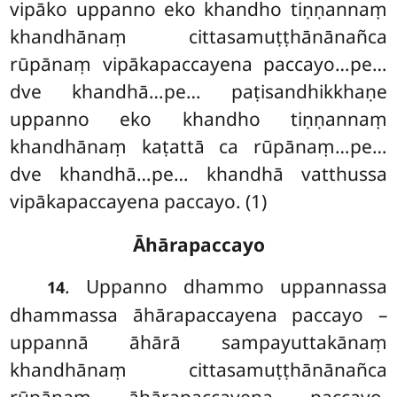
vipāko uppanno eko khandho tiṇṇannaṃ
khandhānaṃ cittasamuṭṭhānānañca
rūpānaṃ vipākapaccayena paccayo…pe…
dve khandhā…pe… paṭisandhikkhaṇe
uppanno eko khandho tiṇṇannaṃ
khandhānaṃ kaṭattā ca rūpānaṃ…pe…
dve khandhā…pe… khandhā vatthussa
vipākapaccayena paccayo. (1)
Āhārapaccayo
. Uppanno dhammo uppannassa
14
dhammassa āhārapaccayena paccayo –
uppannā āhārā sampayuttakānaṃ
khandhānaṃ cittasamuṭṭhānānañca