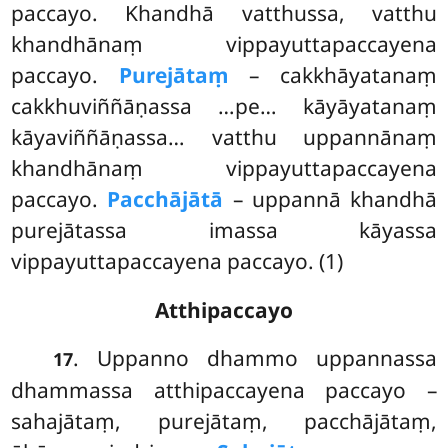
paccayo. Khandhā vatthussa, vatthu
khandhānaṃ vippayuttapaccayena
paccayo.
Purejātaṃ
– cakkhāyatanaṃ
cakkhuviññāṇassa
…pe… kāyāyatanaṃ
kāyaviññāṇassa… vatthu uppannānaṃ
khandhānaṃ vippayuttapaccayena
paccayo.
Pacchājātā
– uppannā khandhā
purejātassa imassa kāyassa
vippayuttapaccayena
paccayo. (1)
Atthipaccayo
. Uppanno
dhammo uppannassa
17
dhammassa atthipaccayena paccayo –
sahajātaṃ, purejātaṃ, pacchājātaṃ,