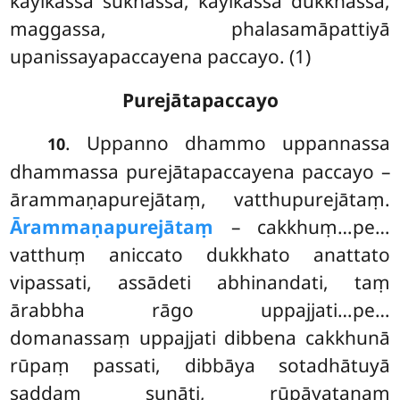
kāyikassa sukhassa, kāyikassa dukkhassa,
maggassa, phalasamāpattiyā
upanissayapaccayena paccayo. (1)
Purejātapaccayo
. Uppanno dhammo uppannassa
10
dhammassa purejātapaccayena paccayo –
ārammaṇapurejātaṃ, vatthupurejātaṃ.
Ārammaṇapurejātaṃ
– cakkhuṃ…pe…
vatthuṃ aniccato dukkhato anattato
vipassati, assādeti abhinandati, taṃ
ārabbha rāgo uppajjati…pe…
domanassaṃ uppajjati dibbena cakkhunā
rūpaṃ passati, dibbāya sotadhātuyā
saddaṃ suṇāti, rūpāyatanaṃ