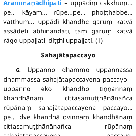
Ārammaṇādhipati
– uppādiṃ
cakkhuṃ…
pe… kāyaṃ… rūpe…pe… phoṭṭhabbe…
vatthuṃ… uppādī khandhe garuṃ katvā
assādeti abhinandati, taṃ garuṃ katvā
rāgo uppajjati, diṭṭhi uppajjati. (1)
Sahajātapaccayo
. Uppanno dhammo uppannassa
6
dhammassa sahajātapaccayena paccayo –
uppanno eko khandho tiṇṇannaṃ
khandhānaṃ cittasamuṭṭhānānañca
rūpānaṃ sahajātapaccayena paccayo…
pe… dve khandhā dvinnaṃ khandhānaṃ
cittasamuṭṭhānānañca rūpānaṃ
sahajātapaccayena paccayo.