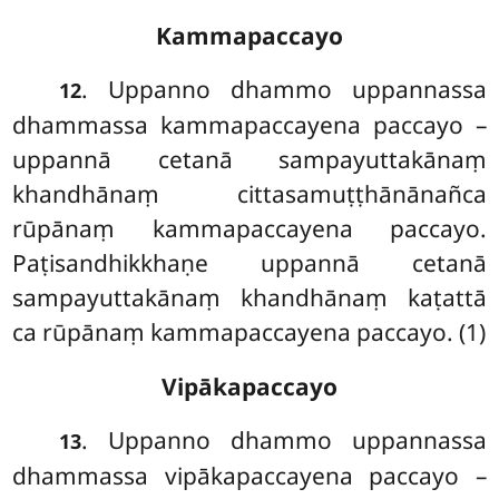
Kammapaccayo
. Uppanno
dhammo uppannassa
12
dhammassa kammapaccayena paccayo –
uppannā cetanā sampayuttakānaṃ
khandhānaṃ cittasamuṭṭhānānañca
rūpānaṃ kammapaccayena paccayo.
Paṭisandhikkhaṇe uppannā cetanā
sampayuttakānaṃ khandhānaṃ kaṭattā
ca rūpānaṃ kammapaccayena paccayo. (1)
Vipākapaccayo
. Uppanno
dhammo uppannassa
13
dhammassa vipākapaccayena paccayo –