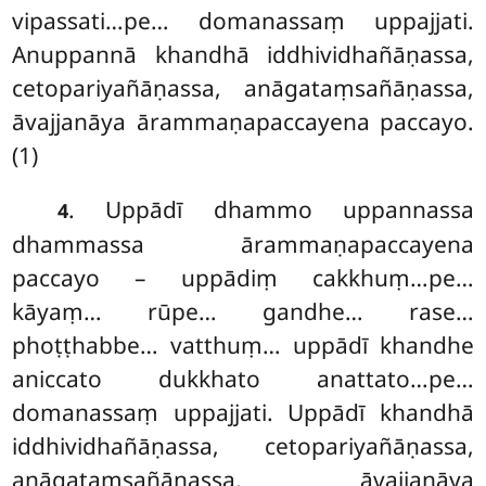
vipassati…pe… domanassaṃ
uppajjati.
Anuppannā khandhā iddhividhañāṇassa,
cetopariyañāṇassa, anāgataṃsañāṇassa,
āvajjanāya ārammaṇapaccayena paccayo.
(1)
. Uppādī dhammo uppannassa
4
dhammassa ārammaṇapaccayena
paccayo – uppādiṃ cakkhuṃ…pe…
kāyaṃ… rūpe… gandhe… rase…
phoṭṭhabbe… vatthuṃ… uppādī khandhe
aniccato dukkhato anattato…pe…
domanassaṃ uppajjati. Uppādī khandhā
iddhividhañāṇassa, cetopariyañāṇassa,
anāgataṃsañāṇassa, āvajjanāya