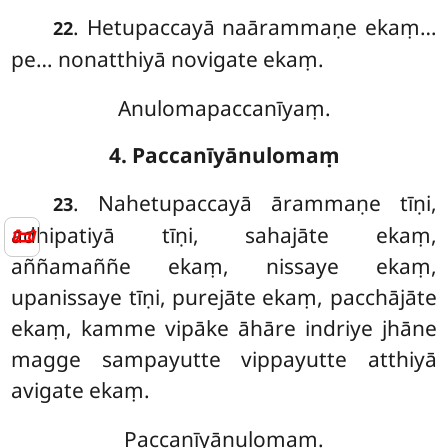
. Hetupaccayā naārammaṇe ekaṃ…
22
pe… nonatthiyā novigate ekaṃ.
Anulomapaccanīyaṃ.
4. Paccanīyānulomaṃ
. Nahetupaccayā
ārammaṇe tīṇi,
23
📜
adhipatiyā tīṇi, sahajāte ekaṃ,
aññamaññe ekaṃ, nissaye ekaṃ,
upanissaye tīṇi, purejāte ekaṃ, pacchājāte
ekaṃ, kamme vipāke āhāre indriye jhāne
magge sampayutte vippayutte atthiyā
avigate ekaṃ.
Paccanīyānulomaṃ.