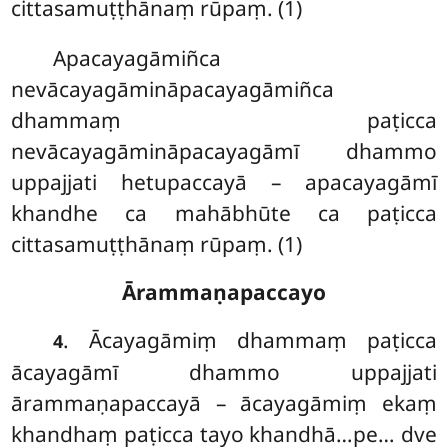
cittasamuṭṭhānaṃ rūpaṃ. (1)
Apacayagāmiñca
nevācayagāmināpacayagāmiñca
dhammaṃ paṭicca
nevācayagāmināpacayagāmī dhammo
uppajjati hetupaccayā – apacayagāmī
khandhe ca mahābhūte ca paṭicca
cittasamuṭṭhānaṃ rūpaṃ. (1)
Ārammaṇapaccayo
. Ācayagāmiṃ
dhammaṃ paṭicca
4
ācayagāmī dhammo uppajjati
ārammaṇapaccayā – ācayagāmiṃ ekaṃ
khandhaṃ paṭicca tayo khandhā…pe… dve