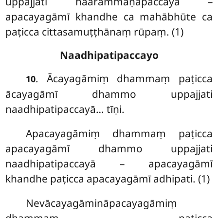
uppajjati naārammaṇapaccayā –
apacayagāmī khandhe ca mahābhūte ca
paṭicca cittasamuṭṭhānaṃ rūpaṃ. (1)
Naadhipatipaccayo
. Ācayagāmiṃ
dhammaṃ paṭicca
10
ācayagāmī dhammo uppajjati
naadhipatipaccayā… tīṇi.
Apacayagāmiṃ dhammaṃ paṭicca
apacayagāmī dhammo uppajjati
naadhipatipaccayā – apacayagāmī
khandhe paṭicca apacayagāmī adhipati. (1)
Nevācayagāmināpacayagāmiṃ