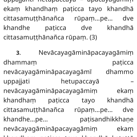
ekaṃ khandhaṃ paṭicca tayo khandhā
cittasamuṭṭhānañca rūpaṃ…pe… dve
khandhe paṭicca dve khandhā
cittasamuṭṭhānañca rūpaṃ. (3)
. Nevācayagāmināpacayagāmiṃ
3
dhammaṃ paṭicca
nevācayagāmināpacayagāmī
dhammo
uppajjati hetupaccayā –
nevācayagāmināpacayagāmiṃ ekaṃ
khandhaṃ paṭicca tayo khandhā
cittasamuṭṭhānañca rūpaṃ…pe… dve
khandhe…pe… paṭisandhikkhaṇe
nevācayagāmināpacayagāmiṃ ekaṃ