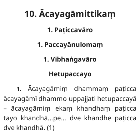
10. Ācayagāmittikaṃ
1. Paṭiccavāro
1. Paccayānulomaṃ
1. Vibhaṅgavāro
Hetupaccayo
. Ācayagāmiṃ
dhammaṃ paṭicca
1
ācayagāmī dhammo uppajjati hetupaccayā
– ācayagāmiṃ ekaṃ khandhaṃ paṭicca
tayo khandhā…pe… dve khandhe paṭicca
dve khandhā. (1)