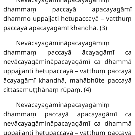
dhammaṃ paccayā apacayagāmī
dhammo uppajjati hetupaccayā – vatthuṃ
paccayā apacayagāmī khandhā. (3)
Nevācayagāmināpacayagāmiṃ
dhammaṃ paccayā ācayagāmī ca
nevācayagāmināpacayagāmī ca dhammā
uppajjanti hetupaccayā – vatthuṃ paccayā
ācayagāmī khandhā, mahābhūte paccayā
cittasamuṭṭhānaṃ rūpaṃ. (4)
Nevācayagāmināpacayagāmiṃ
dhammaṃ paccayā apacayagāmī ca
nevācayagāmināpacayagāmī ca dhammā
uppajjanti hetupaccayā – vatthuṃ paccayā