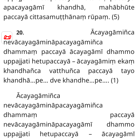
apacayagāmī khandhā, mahābhūte
paccayā cittasamuṭṭhānaṃ rūpaṃ. (5)
. Ācayagāmiñca
20
📜
nevācayagāmināpacayagāmiñca
dhammaṃ paccayā ācayagāmī dhammo
uppajjati hetupaccayā – ācayagāmiṃ ekaṃ
khandhañca vatthuñca
paccayā tayo
khandhā…pe… dve khandhe…pe…. (1)
Ācayagāmiñca
nevācayagāmināpacayagāmiñca
dhammaṃ paccayā
nevācayagāmināpacayagāmī dhammo
uppajjati hetupaccayā – ācayagāmī