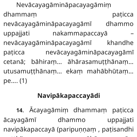
Nevācayagāmināpacayagāmiṃ
dhammaṃ paṭicca
nevācayagāmināpacayagāmī dhammo
uppajjati nakammapaccayā –
nevācayagāmināpacayagāmī khandhe
paṭicca nevācayagāmināpacayagāmī
cetanā; bāhiraṃ… āhārasamuṭṭhānaṃ…
utusamuṭṭhānaṃ… ekaṃ mahābhūtaṃ…
pe…. (1)
Navipākapaccayādi
. Ācayagāmiṃ dhammaṃ paṭicca
14
ācayagāmī dhammo uppajjati
navipākapaccayā (paripuṇṇaṃ
, paṭisandhi