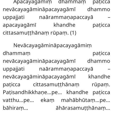
Apacayagāmiṃ dhammaṃ paṭicca
nevācayagāmināpacayagāmī dhammo
uppajjati naārammaṇapaccayā –
apacayagāmī khandhe paṭicca
cittasamuṭṭhānaṃ rūpaṃ. (1)
Nevācayagāmināpacayagāmiṃ
dhammaṃ paṭicca
nevācayagāmināpacayagāmī dhammo
uppajjati naārammaṇapaccayā –
nevācayagāmināpacayagāmī khandhe
paṭicca cittasamuṭṭhānaṃ rūpaṃ.
Paṭisandhikkhaṇe…pe… khandhe paṭicca
vatthu…pe… ekaṃ mahābhūtaṃ…pe…
bāhiraṃ… āhārasamuṭṭhānaṃ…