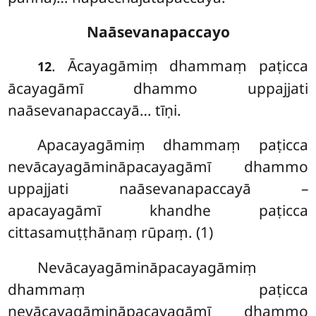
Naāsevanapaccayo
. Ācayagāmiṃ dhammaṃ paṭicca
12
ācayagāmī dhammo uppajjati
naāsevanapaccayā… tīṇi.
Apacayagāmiṃ
dhammaṃ paṭicca
nevācayagāmināpacayagāmī dhammo
uppajjati naāsevanapaccayā –
apacayagāmī khandhe paṭicca
cittasamuṭṭhānaṃ rūpaṃ. (1)
Nevācayagāmināpacayagāmiṃ
dhammaṃ paṭicca
nevācayagāmināpacayagāmī dhammo