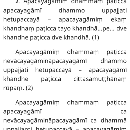
. Apacayagāmiṃ dhammaṃ paṭicca
2
apacayagāmī dhammo uppajjati
hetupaccayā – apacayagāmiṃ ekaṃ
khandhaṃ paṭicca tayo khandhā…pe… dve
khandhe paṭicca dve khandhā. (1)
Apacayagāmiṃ dhammaṃ paṭicca
nevācayagāmināpacayagāmī dhammo
uppajjati hetupaccayā – apacayagāmī
khandhe paṭicca cittasamuṭṭhānaṃ
rūpaṃ. (2)
Apacayagāmiṃ
dhammaṃ paṭicca
apacayagāmī ca
nevācayagāmināpacayagāmī ca dhammā
uppajjanti hetupaccayā – apacayagāmiṃ