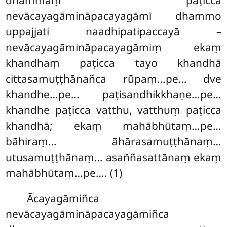
dhammaṃ paṭicca
nevācayagāmināpacayagāmī dhammo
uppajjati naadhipatipaccayā –
nevācayagāmināpacayagāmiṃ ekaṃ
khandhaṃ paṭicca tayo khandhā
cittasamuṭṭhānañca rūpaṃ…pe… dve
khandhe…pe… paṭisandhikkhaṇe…pe…
khandhe paṭicca vatthu, vatthuṃ paṭicca
khandhā; ekaṃ mahābhūtaṃ…pe…
bāhiraṃ… āhārasamuṭṭhānaṃ…
utusamuṭṭhānaṃ… asaññasattānaṃ ekaṃ
mahābhūtaṃ…pe…. (1)
Ācayagāmiñca
nevācayagāmināpacayagāmiñca