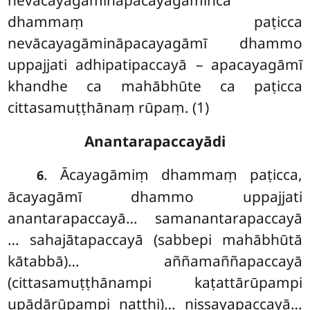
nevācayagāmināpacayagāmiñca
dhammaṃ paṭicca
nevācayagāmināpacayagāmī dhammo
uppajjati adhipatipaccayā – apacayagāmī
khandhe ca mahābhūte ca paṭicca
cittasamuṭṭhānaṃ rūpaṃ. (1)
Anantarapaccayādi
. Ācayagāmiṃ dhammaṃ paṭicca,
6
ācayagāmī dhammo uppajjati
anantarapaccayā… samanantarapaccayā
… sahajātapaccayā (sabbepi mahābhūtā
kātabbā)… aññamaññapaccayā
(cittasamuṭṭhānampi kaṭattārūpampi
upādārūpampi natthi)… nissayapaccayā…