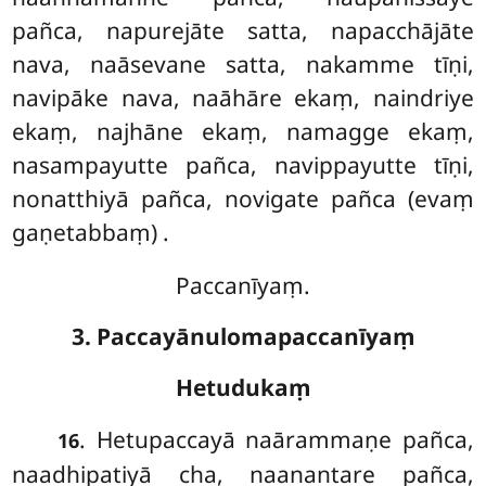
pañca, napurejāte satta, napacchājāte
nava, naāsevane satta, nakamme tīṇi,
navipāke nava, naāhāre ekaṃ, naindriye
ekaṃ, najhāne ekaṃ, namagge ekaṃ,
nasampayutte pañca, navippayutte tīṇi,
nonatthiyā pañca, novigate pañca (evaṃ
gaṇetabbaṃ)
.
Paccanīyaṃ.
3. Paccayānulomapaccanīyaṃ
Hetudukaṃ
. Hetupaccayā naārammaṇe pañca,
16
naadhipatiyā cha, naanantare pañca,