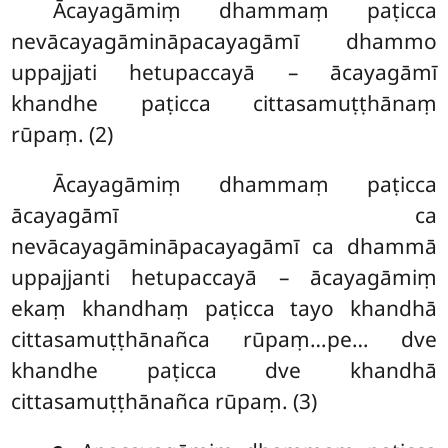
Ācayagāmiṃ dhammaṃ paṭicca
nevācayagāmināpacayagāmī dhammo
uppajjati hetupaccayā – ācayagāmī
khandhe paṭicca cittasamuṭṭhānaṃ
rūpaṃ. (2)
Ācayagāmiṃ dhammaṃ paṭicca
ācayagāmī ca
nevācayagāmināpacayagāmī ca dhammā
uppajjanti hetupaccayā – ācayagāmiṃ
ekaṃ khandhaṃ paṭicca tayo khandhā
cittasamuṭṭhānañca rūpaṃ…pe… dve
khandhe paṭicca dve khandhā
cittasamuṭṭhānañca rūpaṃ. (3)