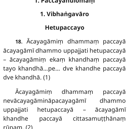
1. Paccayānulomaṃ
1. Vibhaṅgavāro
Hetupaccayo
. Ācayagāmiṃ dhammaṃ paccayā
18
ācayagāmī dhammo uppajjati hetupaccayā
– ācayagāmiṃ ekaṃ khandhaṃ paccayā
tayo khandhā…pe… dve khandhe paccayā
dve khandhā. (1)
Ācayagāmiṃ
dhammaṃ paccayā
nevācayagāmināpacayagāmī
dhammo
uppajjati hetupaccayā – ācayagāmī
khandhe paccayā cittasamuṭṭhānaṃ
rūpaṃ. (2)