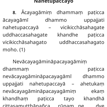
Nahetupaccayo
. Ācayagāmiṃ dhammaṃ paṭicca
8
ācayagāmī dhammo uppajjati
nahetupaccayā – vicikicchāsahagate
uddhaccasahagate khandhe paṭicca
vicikicchāsahagato uddhaccasahagato
moho. (1)
Nevācayagāmināpacayagāmiṃ
dhammaṃ paṭicca
nevācayagāmināpacayagāmī dhammo
uppajjati nahetupaccayā – ahetukaṃ
nevācayagāmināpacayagāmiṃ ekaṃ
khandhaṃ paṭicca tayo khandhā
cittasamuṭṭhānañca rūpaṃ…pe… dve