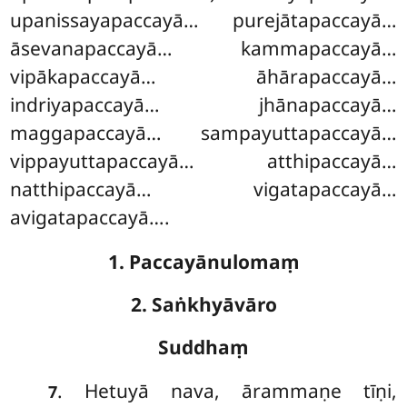
upanissayapaccayā… purejātapaccayā…
āsevanapaccayā… kammapaccayā…
vipākapaccayā… āhārapaccayā…
indriyapaccayā… jhānapaccayā…
maggapaccayā… sampayuttapaccayā…
vippayuttapaccayā… atthipaccayā…
natthipaccayā… vigatapaccayā…
avigatapaccayā….
1. Paccayānulomaṃ
2. Saṅkhyāvāro
Suddhaṃ
. Hetuyā nava, ārammaṇe tīṇi,
7