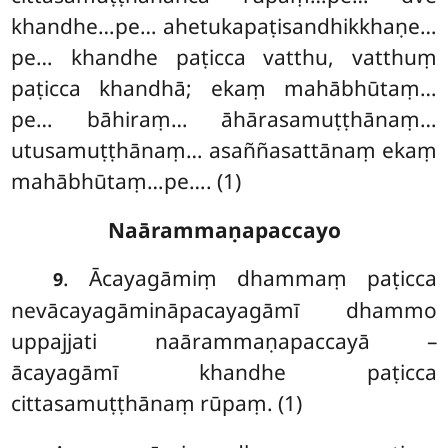
khandhe…pe… ahetukapaṭisandhikkhaṇe…
pe… khandhe paṭicca vatthu, vatthuṃ
paṭicca khandhā; ekaṃ mahābhūtaṃ…
pe… bāhiraṃ… āhārasamuṭṭhānaṃ…
utusamuṭṭhānaṃ… asaññasattānaṃ ekaṃ
mahābhūtaṃ…pe…. (1)
Naārammaṇapaccayo
. Ācayagāmiṃ dhammaṃ paṭicca
9
nevācayagāmināpacayagāmī dhammo
uppajjati naārammaṇapaccayā –
ācayagāmī khandhe paṭicca
cittasamuṭṭhānaṃ rūpaṃ. (1)