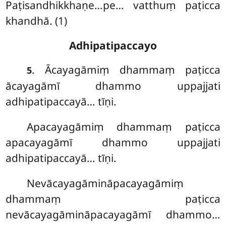
Paṭisandhikkhaṇe…pe… vatthuṃ paṭicca
khandhā. (1)
Adhipatipaccayo
. Ācayagāmiṃ dhammaṃ paṭicca
5
ācayagāmī dhammo uppajjati
adhipatipaccayā… tīṇi.
Apacayagāmiṃ dhammaṃ paṭicca
apacayagāmī dhammo uppajjati
adhipatipaccayā… tīṇi.
Nevācayagāmināpacayagāmiṃ
dhammaṃ paṭicca
nevācayagāmināpacayagāmī dhammo…