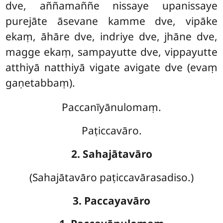
dve, aññamaññe nissaye upanissaye
purejāte āsevane kamme dve, vipāke
ekaṃ, āhāre dve, indriye dve, jhāne dve,
magge ekaṃ, sampayutte dve, vippayutte
atthiyā natthiyā vigate avigate dve (evaṃ
gaṇetabbaṃ).
Paccanīyānulomaṃ.
Paṭiccavāro.
2. Sahajātavāro
(Sahajātavāro paṭiccavārasadiso.)
3. Paccayavāro