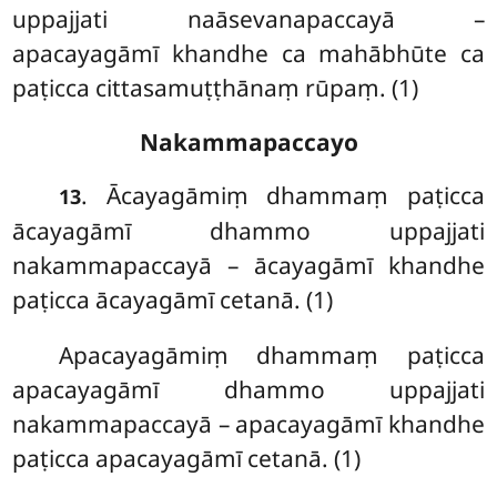
uppajjati naāsevanapaccayā –
apacayagāmī khandhe ca mahābhūte ca
paṭicca cittasamuṭṭhānaṃ rūpaṃ. (1)
Nakammapaccayo
. Ācayagāmiṃ
dhammaṃ paṭicca
13
ācayagāmī dhammo uppajjati
nakammapaccayā – ācayagāmī khandhe
paṭicca ācayagāmī cetanā. (1)
Apacayagāmiṃ dhammaṃ paṭicca
apacayagāmī dhammo uppajjati
nakammapaccayā – apacayagāmī khandhe
paṭicca apacayagāmī cetanā. (1)