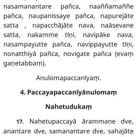
nasamanantare pañca, naaññamaññe
pañca, naupanissaye pañca, napurejāte
satta
, napacchājāte nava, naāsevane
satta, nakamme tīṇi, navipāke nava,
nasampayutte pañca, navippayutte tīṇi,
nonatthiyā pañca, novigate pañca (evaṃ
gaṇetabbaṃ).
Anulomapaccanīyaṃ.
4. Paccayapaccanīyānulomaṃ
Nahetudukaṃ
. Nahetupaccayā
ārammaṇe dve,
17
anantare dve, samanantare dve, sahajāte