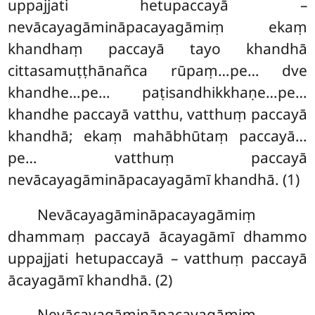
uppajjati hetupaccayā –
nevācayagāmināpacayagāmiṃ ekaṃ
khandhaṃ paccayā tayo khandhā
cittasamuṭṭhānañca rūpaṃ…pe… dve
khandhe…pe… paṭisandhikkhaṇe…pe…
khandhe paccayā vatthu, vatthuṃ paccayā
khandhā; ekaṃ mahābhūtaṃ paccayā…
pe… vatthuṃ paccayā
nevācayagāmināpacayagāmī khandhā. (1)
Nevācayagāmināpacayagāmiṃ
dhammaṃ paccayā ācayagāmī dhammo
uppajjati hetupaccayā – vatthuṃ paccayā
ācayagāmī khandhā. (2)
Nevācayagāmināpacayagāmiṃ