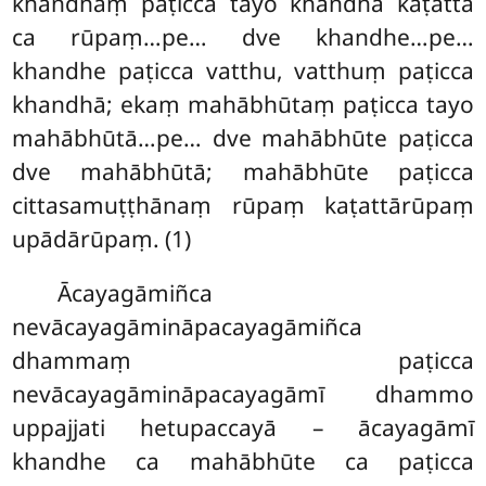
khandhaṃ paṭicca tayo khandhā kaṭattā
ca rūpaṃ…pe… dve khandhe…pe…
khandhe paṭicca vatthu, vatthuṃ paṭicca
khandhā; ekaṃ mahābhūtaṃ paṭicca tayo
mahābhūtā…pe… dve mahābhūte paṭicca
dve mahābhūtā; mahābhūte paṭicca
cittasamuṭṭhānaṃ rūpaṃ kaṭattārūpaṃ
upādārūpaṃ. (1)
Ācayagāmiñca
nevācayagāmināpacayagāmiñca
dhammaṃ paṭicca
nevācayagāmināpacayagāmī dhammo
uppajjati hetupaccayā – ācayagāmī
khandhe ca mahābhūte ca paṭicca