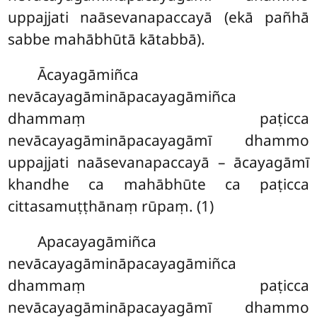
uppajjati naāsevanapaccayā (ekā pañhā
sabbe mahābhūtā kātabbā).
Ācayagāmiñca
nevācayagāmināpacayagāmiñca
dhammaṃ paṭicca
nevācayagāmināpacayagāmī dhammo
uppajjati naāsevanapaccayā – ācayagāmī
khandhe ca mahābhūte ca paṭicca
cittasamuṭṭhānaṃ rūpaṃ. (1)
Apacayagāmiñca
nevācayagāmināpacayagāmiñca
dhammaṃ paṭicca
nevācayagāmināpacayagāmī dhammo