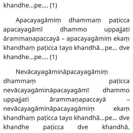
khandhe…pe…. (1)
Apacayagāmiṃ dhammaṃ paṭicca
apacayagāmī dhammo uppajjati
ārammaṇapaccayā – apacayagāmiṃ ekaṃ
khandhaṃ paṭicca tayo khandhā…pe… dve
khandhe…pe…. (1)
Nevācayagāmināpacayagāmiṃ
dhammaṃ paṭicca
nevācayagāmināpacayagāmī
dhammo
uppajjati ārammaṇapaccayā –
nevācayagāmināpacayagāmiṃ ekaṃ
khandhaṃ paṭicca tayo khandhā…pe… dve
khandhe paṭicca dve khandhā.