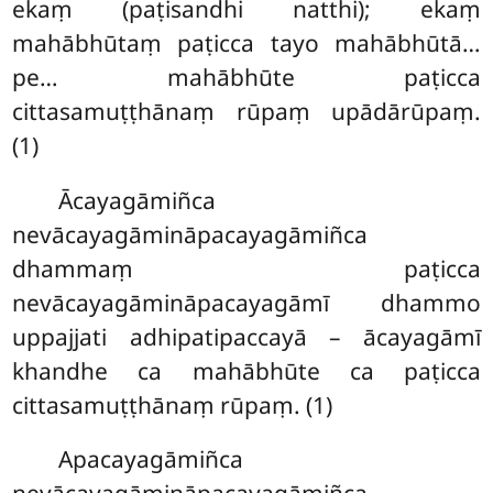
ekaṃ (paṭisandhi natthi); ekaṃ
mahābhūtaṃ paṭicca tayo mahābhūtā…
pe… mahābhūte paṭicca
cittasamuṭṭhānaṃ rūpaṃ upādārūpaṃ.
(1)
Ācayagāmiñca
nevācayagāmināpacayagāmiñca
dhammaṃ paṭicca
nevācayagāmināpacayagāmī dhammo
uppajjati adhipatipaccayā – ācayagāmī
khandhe ca mahābhūte ca paṭicca
cittasamuṭṭhānaṃ rūpaṃ. (1)
Apacayagāmiñca