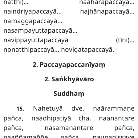
natthi)… naāhārapaccayā…
naindriyapaccayā… najhānapaccayā…
namaggapaccayā…
nasampayuttapaccayā…
navippayuttapaccayā (tīṇi)…
nonatthipaccayā… novigatapaccayā.
2. Paccayapaccanīyaṃ
2. Saṅkhyāvāro
Suddhaṃ
. Nahetuyā dve, naārammaṇe
15
pañca, naadhipatiyā cha, naanantare
pañca, nasamanantare pañca,
naaññamaññe pañca, naupanissaye