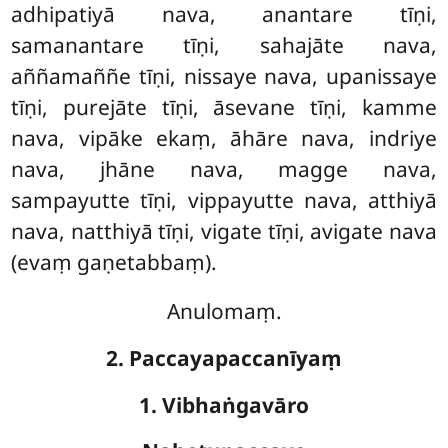
adhipatiyā nava, anantare tīṇi,
samanantare tīṇi, sahajāte nava,
aññamaññe tīṇi, nissaye nava, upanissaye
tīṇi, purejāte tīṇi, āsevane tīṇi, kamme
nava, vipāke ekaṃ, āhāre nava, indriye
nava, jhāne nava, magge nava,
sampayutte tīṇi, vippayutte nava, atthiyā
nava, natthiyā tīṇi, vigate tīṇi, avigate nava
(evaṃ gaṇetabbaṃ).
Anulomaṃ.
2. Paccayapaccanīyaṃ
1. Vibhaṅgavāro