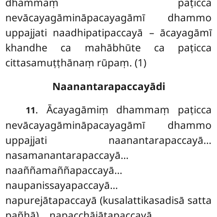
dhammaṃ paṭicca
nevācayagāmināpacayagāmī dhammo
uppajjati naadhipatipaccayā – ācayagāmī
khandhe ca mahābhūte ca paṭicca
cittasamuṭṭhānaṃ rūpaṃ. (1)
Naanantarapaccayādi
. Ācayagāmiṃ dhammaṃ paṭicca
11
nevācayagāmināpacayagāmī dhammo
uppajjati naanantarapaccayā…
nasamanantarapaccayā…
naaññamaññapaccayā…
naupanissayapaccayā…
napurejātapaccayā (kusalattikasadisā satta
pañhā)… napacchājātapaccayā.