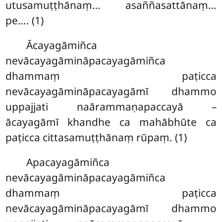
utusamuṭṭhānaṃ… asaññasattānaṃ…
pe…. (1)
Ācayagāmiñca
nevācayagāmināpacayagāmiñca
dhammaṃ paṭicca
nevācayagāmināpacayagāmī dhammo
uppajjati naārammaṇapaccayā –
ācayagāmī khandhe ca mahābhūte ca
paṭicca cittasamuṭṭhānaṃ rūpaṃ. (1)
Apacayagāmiñca
nevācayagāmināpacayagāmiñca
dhammaṃ paṭicca
nevācayagāmināpacayagāmī dhammo