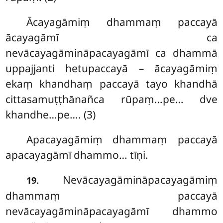
Ācayagāmiṃ
dhammaṃ paccayā
ācayagāmī ca
nevācayagāmināpacayagāmī ca dhammā
uppajjanti hetupaccayā – ācayagāmiṃ
ekaṃ khandhaṃ paccayā tayo khandhā
cittasamuṭṭhānañca rūpaṃ…pe… dve
khandhe…pe…. (3)
Apacayagāmiṃ dhammaṃ paccayā
apacayagāmī dhammo… tīṇi.
. Nevācayagāmināpacayagāmiṃ
19
dhammaṃ paccayā
nevācayagāmināpacayagāmī dhammo