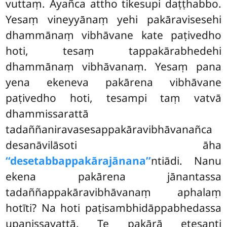
vuttaṃ. Ayañca attho tikesupi daṭṭhabbo.
Yesaṃ vineyyānaṃ yehi pakāravisesehi
dhammānaṃ vibhāvane kate paṭivedho
hoti, tesaṃ tappakārabhedehi
dhammānaṃ vibhāvanaṃ. Yesaṃ pana
yena ekeneva pakārena vibhāvane
paṭivedho hoti, tesampi taṃ vatvā
dhammissarattā
tadaññaniravasesappakāravibhāvanañca
desanāvilāsoti āha
‘‘desetabbappakārajānana’’
ntiādi. Nanu
ekena pakārena jānantassa
tadaññappakāravibhāvanaṃ aphalaṃ
hotīti? Na hoti paṭisambhidāppabhedassa
upanissayattā. Te pakārā etesanti