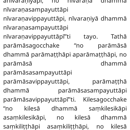
anīvaraṇiyāpi, no nīvaraṇā dhammā
nīvaraṇasampayuttāpi
nīvaraṇavippayuttāpi, nīvaraṇiyā dhammā
nīvaraṇasampayuttāpi
nīvaraṇavippayuttāpī’’ti tayo. Tathā
parāmāsagocchake ‘‘no parāmāsā
dhammā parāmaṭṭhāpi aparāmaṭṭhāpi, no
parāmāsā dhammā
parāmāsasampayuttāpi
parāmāsavippayuttāpi, parāmaṭṭhā
dhammā parāmāsasampayuttāpi
parāmāsavippayuttāpī’’ti. Kilesagocchake
‘‘no kilesā dhammā saṃkilesikāpi
asaṃkilesikāpi, no kilesā dhammā
saṃkiliṭṭhāpi asaṃkiliṭṭhāpi, no kilesā