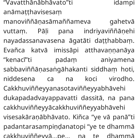
‘‘Vavatthānābhāvato’’ti idampi
anāmaṭṭhavisesaṃ
manoviññāṇasāmaññameva gahetvā
vuttaṃ. Pāḷi pana indriyaviññāṇehi
nayadassanavasena āgatāti daṭṭhabbaṃ.
Evañca katvā imissāpi atthavaṇṇanāya
‘‘kenacī’’ti padaṃ aniyamena
sabbaviññāṇasaṅgāhakanti siddhaṃ hoti,
niddesena ca na koci virodho.
Cakkhuviññeyyanasotaviññeyyabhāvehi
dukapadadvayappavatti dassitā, na pana
cakkhuviññeyyācakkhuviññeyyabhāvehi
visesakāraṇābhāvato. Kiñca ‘‘ye vā panā’’ti
padantarasampiṇḍanatopi ‘‘ye te dhammā
cakkhuviññeyyā…pe… na te dhammā