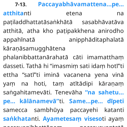
.
Paccayabhāvamattena…pe…
7-13
atthita
nti etena na
paṭiladdhattatāsaṅkhātā sasabhāvatāva
atthitā, atha kho paṭipakkhena anirodho
appahīnatā anipphāditaphalatā
kāraṇāsamugghātena
phalanibbattanārahatā cāti imamatthaṃ
dasseti. Tathā hi ‘‘imasmiṃ sati idaṃ hotī’’ti
ettha ‘‘satī’’ti iminā vacanena yena vinā
yaṃ na hoti, taṃ atītādipi kāraṇaṃ
saṅgahitamevāti. Tenevāha
‘‘na sahetu…
pe… kālānamevā’’
ti.
Same…pe… dīpeti
samecca sambhūya paccayehi katanti
saṅkhata
nti.
Ayametesaṃ viseso
ti ayaṃ