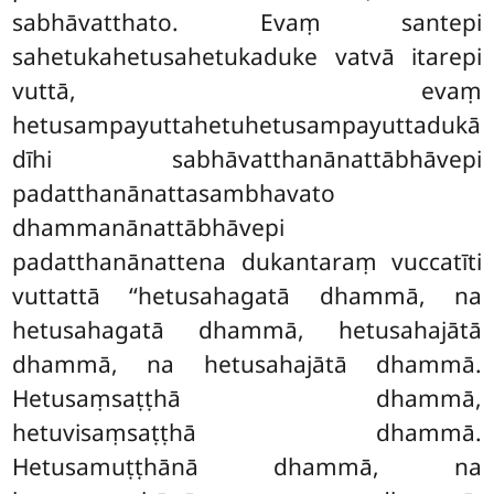
sabhāvatthato. Evaṃ santepi
sahetukahetusahetukaduke vatvā itarepi
vuttā, evaṃ
hetusampayuttahetuhetusampayuttadukā
dīhi sabhāvatthanānattābhāvepi
padatthanānattasambhavato
dhammanānattābhāvepi
padatthanānattena dukantaraṃ vuccatīti
vuttattā ‘‘hetusahagatā dhammā, na
hetusahagatā dhammā, hetusahajātā
dhammā, na hetusahajātā dhammā.
Hetusaṃsaṭṭhā dhammā,
hetuvisaṃsaṭṭhā dhammā.
Hetusamuṭṭhānā dhammā, na