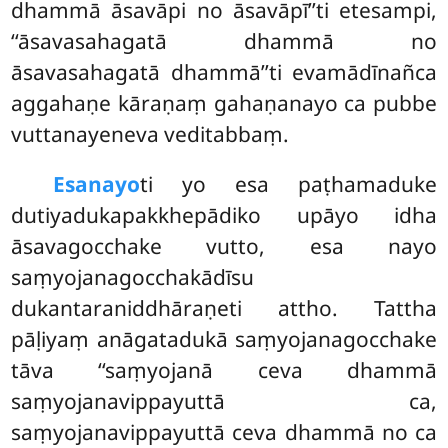
dhammā āsavāpi no āsavāpī’’ti etesampi,
‘‘āsavasahagatā dhammā no
āsavasahagatā dhammā’’ti evamādīnañca
aggahaṇe kāraṇaṃ gahaṇanayo ca pubbe
vuttanayeneva veditabbaṃ.
Esa
nayo
ti yo esa paṭhamaduke
dutiyadukapakkhepādiko upāyo idha
āsavagocchake vutto, esa nayo
saṃyojanagocchakādīsu
dukantaraniddhāraṇeti attho. Tattha
pāḷiyaṃ anāgatadukā saṃyojanagocchake
tāva ‘‘saṃyojanā ceva dhammā
saṃyojanavippayuttā ca,
saṃyojanavippayuttā ceva dhammā no ca