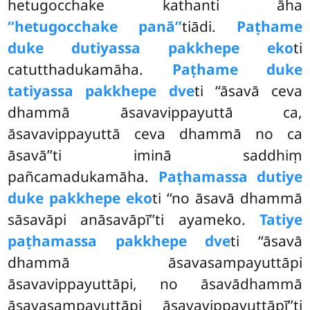
hetugocchake kathanti āha
‘‘hetugocchake panā’’
tiādi.
Paṭhame
duke dutiyassa pakkhepe eko
ti
catutthadukamāha.
Paṭhame duke
tatiyassa pakkhepe dve
ti ‘‘āsavā ceva
dhammā āsavavippayuttā ca,
āsavavippayuttā ceva dhammā no ca
āsavā’’ti iminā saddhiṃ
pañcamadukamāha.
Paṭhamassa dutiye
duke pakkhepe eko
ti ‘‘no āsavā dhammā
sāsavāpi anāsavāpī’’ti ayameko.
Tatiye
paṭhamassa pakkhepe dve
ti ‘‘āsavā
dhammā āsavasampayuttāpi
āsavavippayuttāpi, no āsavādhammā
āsavasampayuttāpi āsavavippayuttāpī’’ti