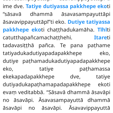
ime dve.
Tatiye dutiyassa pakkhepe eko
ti
‘‘sāsavā dhammā āsavasampayuttāpi
āsavavippayuttāpī’’ti eko.
Dutiye tatiyassa
pakkhepe eko
ti chaṭṭhadukamāha.
Tīhī
ti
catutthapañcamachaṭṭhehi.
Itare
ti
tadavasiṭṭhā pañca. Te pana paṭhame
tatiyadukadutiyapadapakkhepe eko,
dutiye paṭhamadukadutiyapadapakkhepe
eko, tatiye paṭhamassa
ekekapadapakkhepe dve, tatiye
dutiyadukapaṭhamapadapakkhepe ekoti
evaṃ veditabbā. ‘‘Sāsavā dhammā āsavāpi
no āsavāpi. Āsavasampayuttā dhammā
āsavāpi no āsavāpi. Āsavavippayuttā