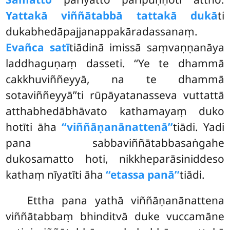
Yattakā viññātabbā tattakā dukā
ti
dukabhedāpajjanappakāradassanaṃ.
Evañca satī
tiādinā imissā saṃvaṇṇanāya
laddhaguṇaṃ dasseti. ‘‘Ye te dhammā
cakkhuviññeyyā, na te dhammā
sotaviññeyyā’’ti rūpāyatanasseva vuttattā
atthabhedābhāvato kathamayaṃ duko
hotīti āha
‘‘viññāṇanānattenā’’
tiādi. Yadi
pana sabbaviññātabbasaṅgahe
dukosamatto hoti, nikkheparāsiniddeso
kathaṃ nīyatīti āha
‘‘etassa panā’’
tiādi.
Ettha
pana yathā viññāṇanānattena
viññātabbaṃ bhinditvā duke vuccamāne