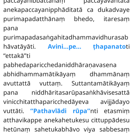
paccayanibbattānaṃ paccayavantatā
anekapaccayanipphāditatā ca dukadvaye
purimapadatthānaṃ bhedo, itaresaṃ
pana
purimapadasaṅgahitadhammavidhurasab
hāvatāyāti.
Avini…pe… ṭhapanato
ti
‘‘ettakā’’ti
pabhedaparicchedaniddhāraṇavasena
abhidhammamātikāyaṃ dhammānaṃ
avuttattā vuttaṃ. Suttantamātikāyaṃ
pana niddhāritasarūpasaṅkhāvisesattā
vinicchitatthaparicchedāyeva avijjādayo
vuttāti.
‘‘Pathavīādi rūpa’’
nti etasmiṃ
atthavikappe anekahetukesu cittuppādesu
hetūnaṃ sahetukabhāvo viya sabbesaṃ