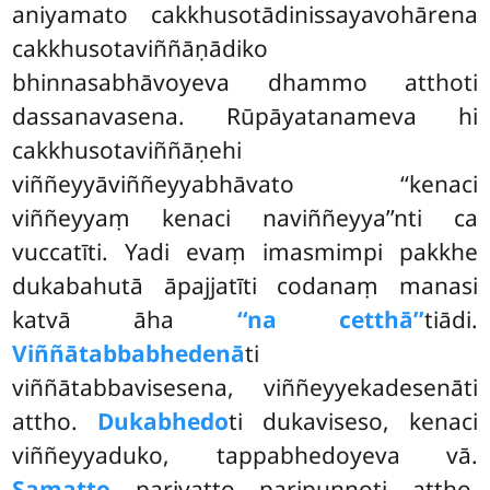
aniyamato cakkhusotādinissayavohārena
cakkhusotaviññāṇādiko
bhinnasabhāvoyeva dhammo atthoti
dassanavasena. Rūpāyatanameva hi
cakkhusotaviññāṇehi
viññeyyāviññeyyabhāvato ‘‘kenaci
viññeyyaṃ kenaci naviññeyya’’nti ca
vuccatīti. Yadi evaṃ imasmimpi pakkhe
dukabahutā āpajjatīti codanaṃ manasi
katvā āha
‘‘na cetthā’’
tiādi.
Viññātabbabhedenā
ti
viññātabbavisesena, viññeyyekadesenāti
attho.
Dukabhedo
ti dukaviseso, kenaci
viññeyyaduko, tappabhedoyeva vā.
Samatto
pariyatto paripuṇṇoti attho.