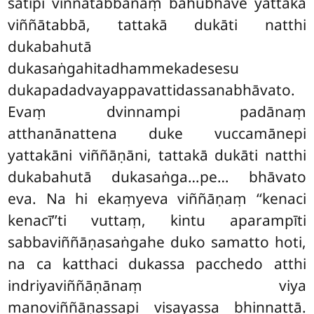
satipi viññātabbānaṃ
bahubhāve yattakā
viññātabbā, tattakā dukāti natthi
dukabahutā
dukasaṅgahitadhammekadesesu
dukapadadvayappavattidassanabhāvato.
Evaṃ dvinnampi padānaṃ
atthanānattena duke vuccamānepi
yattakāni viññāṇāni, tattakā dukāti natthi
dukabahutā dukasaṅga…pe… bhāvato
eva. Na hi ekaṃyeva viññāṇaṃ ‘‘kenaci
kenacī’’ti vuttaṃ, kintu aparampīti
sabbaviññāṇasaṅgahe duko samatto hoti,
na ca katthaci dukassa pacchedo atthi
indriyaviññāṇānaṃ viya
manoviññāṇassapi visayassa bhinnattā.