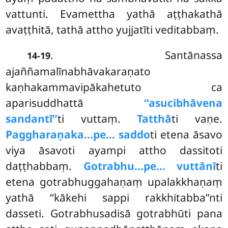
vattunti. Evamettha yathā aṭṭhakathā
avaṭṭhitā, tathā attho yujjatīti veditabbaṃ.
. Santānassa
14-19
ajaññamalīnabhāvakaraṇato
kaṇhakammavipākahetuto ca
aparisuddhattā
‘‘asucibhāvena
sandantī’’
ti vuttaṃ.
Tatthā
ti vaṇe.
Paggharaṇaka…pe… saddo
ti etena āsavo
viya āsavoti ayampi attho dassitoti
daṭṭhabbaṃ.
Gotrabhu…pe… vuttānī
ti
etena gotrabhuggahaṇaṃ upalakkhaṇaṃ
yathā ‘‘kākehi sappi rakkhitabba’’nti
dasseti. Gotrabhusadisā gotrabhūti pana