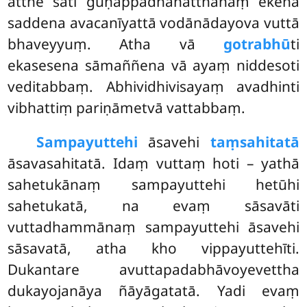
atthe sati guṇappadhānatthānaṃ ekena
saddena avacanīyattā vodānādayova vuttā
bhaveyyuṃ. Atha vā
gotrabhū
ti
ekasesena sāmaññena vā ayaṃ niddesoti
veditabbaṃ. Abhividhivisayaṃ avadhinti
vibhattiṃ pariṇāmetvā vattabbaṃ.
Sampayuttehi
āsavehi
taṃsahitatā
āsavasahitatā. Idaṃ vuttaṃ hoti – yathā
sahetukānaṃ sampayuttehi hetūhi
sahetukatā, na evaṃ sāsavāti
vuttadhammānaṃ sampayuttehi āsavehi
sāsavatā, atha kho vippayuttehīti.
Dukantare avuttapadabhāvoyevettha
dukayojanāya ñāyāgatatā. Yadi evaṃ