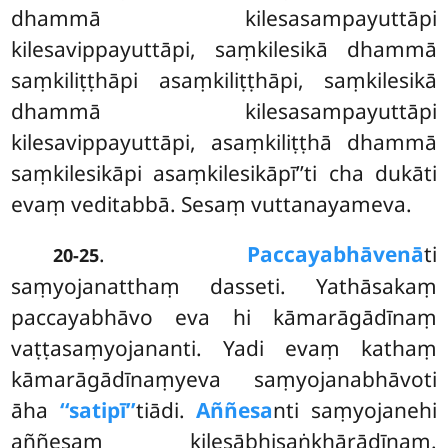
dhammā kilesasampayuttāpi
kilesavippayuttāpi, saṃkilesikā dhammā
saṃkiliṭṭhāpi asaṃkiliṭṭhāpi, saṃkilesikā
dhammā kilesasampayuttāpi
kilesavippayuttāpi, asaṃkiliṭṭhā dhammā
saṃkilesikāpi asaṃkilesikāpī’’ti cha dukāti
evaṃ veditabbā. Sesaṃ vuttanayameva.
.
Paccayabhāvenā
ti
20-25
saṃyojanatthaṃ dasseti. Yathāsakaṃ
paccayabhāvo eva hi kāmarāgādīnaṃ
vaṭṭasaṃyojananti. Yadi evaṃ kathaṃ
kāmarāgādīnaṃyeva saṃyojanabhāvoti
āha
‘‘satipī’’
tiādi.
Aññesa
nti saṃyojanehi
aññesaṃ kilesābhisaṅkhārādīnaṃ.