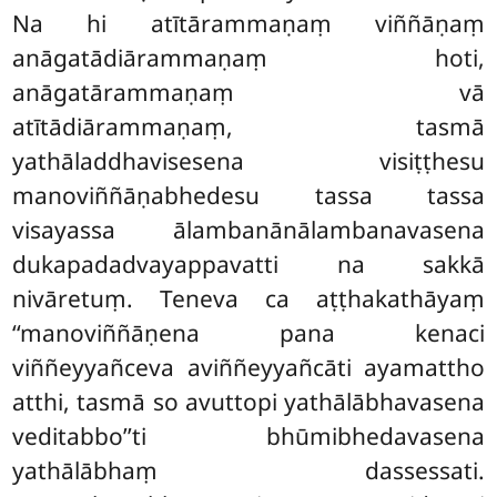
Na hi atītārammaṇaṃ viññāṇaṃ
anāgatādiārammaṇaṃ hoti,
anāgatārammaṇaṃ vā
atītādiārammaṇaṃ, tasmā
yathāladdhavisesena visiṭṭhesu
manoviññāṇabhedesu tassa tassa
visayassa ālambanānālambanavasena
dukapadadvayappavatti na sakkā
nivāretuṃ. Teneva ca aṭṭhakathāyaṃ
‘‘manoviññāṇena pana kenaci
viññeyyañceva aviññeyyañcāti ayamattho
atthi, tasmā so avuttopi yathālābhavasena
veditabbo’’ti bhūmibhedavasena
yathālābhaṃ dassessati.