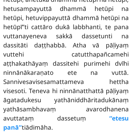
hetusampayuttā dhammā hetūpi na
hetūpi, hetuvippayuttā dhammā hetūpi na
hetūpī’’ti cattāro dukā
labbhanti, te pana
vuttanayeneva sakkā dassetunti na
dassitāti daṭṭhabbā. Atha vā pāḷiyaṃ
vuttehi catutthapañcamehi
aṭṭhakathāyaṃ dassitehi purimehi dvīhi
ninnānākaraṇato ete na vuttā.
Sannivesavisesamattameva hettha
visesoti. Teneva hi ninnānatthattā pāḷiyaṃ
āgatadukesu yathāniddhāritadukānaṃ
yathāsambhavaṃ avarodhanena
avuttataṃ dassetuṃ
‘‘etesu
panā’’
tiādimāha.