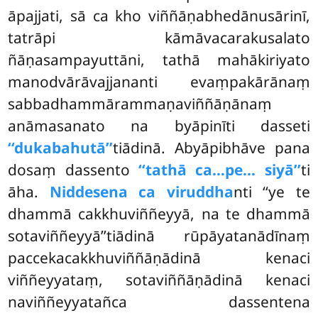
āpajjati, sā ca kho viññāṇabhedānusārinī,
tatrāpi kāmāvacarakusalato
ñāṇasampayuttāni, tathā mahākiriyato
manodvārāvajjananti evaṃpakārānaṃ
sabbadhammārammaṇaviññāṇānaṃ
anāmasanato na byāpinīti dasseti
‘‘dukabahutā’’
tiādinā. Abyāpibhāve pana
dosaṃ dassento
‘‘tathā ca…pe… siyā’’
ti
āha.
Niddesena ca viruddha
nti ‘‘ye te
dhammā cakkhuviññeyyā, na te dhammā
sotaviññeyyā’’tiādinā rūpāyatanādīnaṃ
paccekacakkhuviññāṇādinā kenaci
viññeyyataṃ, sotaviññāṇādinā kenaci
naviññeyyatañca dassentena