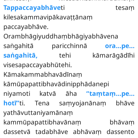
Tappaccayabhāve
ti tesaṃ
kilesakammavipākavaṭṭānaṃ
paccayabhāve.
Orambhāgiyuddhaṃbhāgiyabhāvena
saṅgahitā paricchinnā
ora…pe…
saṅgahitā,
tehi kāmarāgādīhi
visesapaccayabhūtehi.
Kāmakammabhavādīnaṃ
kāmūpapattibhavādinipphādanepi
niyamoti katvā āha
‘‘taṃtaṃ…pe…
hotī’’
ti. Tena saṃyojanānaṃ bhāve
yathāvuttaniyamānaṃ
kammūpapattibhavānaṃ bhāvaṃ
dassetvā tadabhāve abhāvaṃ dassento