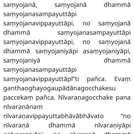
saṃyojanā, saṃyojanā dhammā
saṃyojanasampayuttāpi
saṃyojanavippayuttāpi, no saṃyojanā
dhammā saṃyojanasampayuttāpi
saṃyojanavippayuttāpi, no saṃyojanā
dhammā saṃyojaniyāpi asaṃyojaniyāpi,
saṃyojaniyā dhammā
saṃyojanasampayuttāpi
saṃyojanavippayuttāpī’’ti pañca. Evaṃ
ganthaoghayogaupādānagocchakesu
paccekaṃ pañca. Nīvaraṇagocchake pana
nīvaraṇānaṃ
nīvaraṇavippayuttabhāvābhāvato ‘‘no
nīvaraṇā dhammā nīvaraṇiyāpi