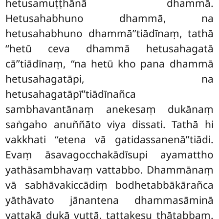
hetusamuṭṭhānā dhammā.
Hetusahabhuno dhammā, na
hetusahabhuno dhammā’’tiādīnaṃ, tathā
‘‘hetū ceva dhammā hetusahagatā
cā’’tiādīnaṃ, ‘‘na hetū kho pana dhammā
hetusahagatāpi, na
hetusahagatāpī’’tiādīnañca
sambhavantānaṃ anekesaṃ dukānaṃ
saṅgaho anuññāto viya dissati. Tathā hi
vakkhati ‘‘etena vā gatidassanenā’’tiādi.
Evaṃ āsavagocchakādīsupi ayamattho
yathāsambhavaṃ vattabbo. Dhammānaṃ
vā sabhāvakiccādiṃ bodhetabbākārañca
yāthāvato jānantena dhammasāminā
yattakā dukā vuttā, tattakesu ṭhātabbaṃ.