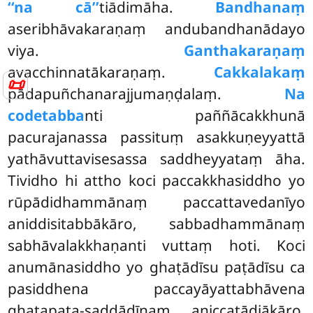
‘‘na cā’’
tiādimāha.
Bandhanaṃ
aseribhāvakaraṇaṃ andubandhanādayo
viya.
Ganthakaraṇaṃ
avacchinnatākaraṇaṃ.
Cakkalakaṃ
📜
pādapuñchanarajjumaṇḍalaṃ.
Na
codetabba
nti paññācakkhunā
pacurajanassa passituṃ asakkuṇeyyattā
yathāvuttavisesassa saddheyyataṃ āha.
Tividho hi attho koci
paccakkhasiddho yo
rūpādidhammānaṃ paccattavedanīyo
aniddisitabbākāro, sabbadhammānaṃ
sabhāvalakkhaṇanti vuttaṃ hoti. Koci
anumānasiddho yo ghaṭādīsu paṭādīsu ca
pasiddhena paccayāyattabhāvena
ghaṭapaṭa-saddādīnaṃ aniccatādiākāro,