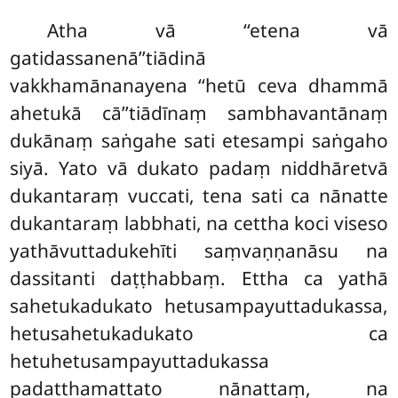
Atha vā ‘‘etena vā
gatidassanenā’’tiādinā
vakkhamānanayena ‘‘hetū ceva dhammā
ahetukā cā’’tiādīnaṃ sambhavantānaṃ
dukānaṃ saṅgahe sati etesampi saṅgaho
siyā. Yato vā dukato padaṃ niddhāretvā
dukantaraṃ vuccati, tena sati ca nānatte
dukantaraṃ labbhati, na cettha koci viseso
yathāvuttadukehīti saṃvaṇṇanāsu na
dassitanti daṭṭhabbaṃ. Ettha ca yathā
sahetukadukato hetusampayuttadukassa,
hetusahetukadukato ca
hetuhetusampayuttadukassa
padatthamattato nānattaṃ, na