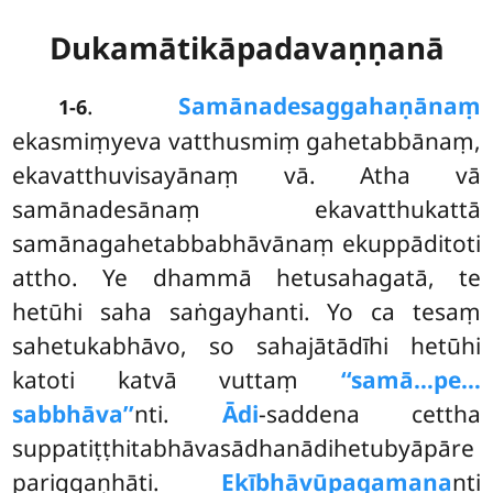
Dukamātikāpadavaṇṇanā
.
Samānadesaggahaṇānaṃ
1-6
ekasmiṃyeva vatthusmiṃ gahetabbānaṃ,
ekavatthuvisayānaṃ vā. Atha vā
samānadesānaṃ ekavatthukattā
samānagahetabbabhāvānaṃ ekuppāditoti
attho. Ye dhammā hetusahagatā, te
hetūhi saha saṅgayhanti. Yo ca tesaṃ
sahetukabhāvo, so sahajātādīhi hetūhi
katoti katvā vuttaṃ
‘‘samā…pe…
sabbhāva’’
nti.
Ādi
-saddena cettha
suppatiṭṭhitabhāvasādhanādihetubyāpāre
pariggaṇhāti.
Ekībhāvūpagamana
nti