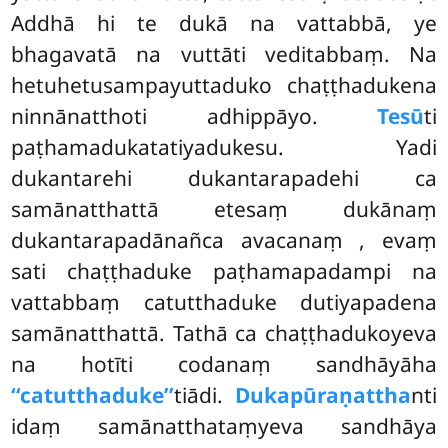
Addhā hi te dukā na vattabbā, ye
bhagavatā na vuttāti veditabbaṃ. Na
hetuhetusampayuttaduko chaṭṭhadukena
ninnānatthoti adhippāyo.
Tesū
ti
paṭhamadukatatiyadukesu. Yadi
dukantarehi dukantarapadehi ca
samānatthattā etesaṃ dukānaṃ
dukantarapadānañca avacanaṃ
, evaṃ
sati chaṭṭhaduke paṭhamapadampi na
vattabbaṃ catutthaduke dutiyapadena
samānatthattā. Tathā ca chaṭṭhadukoyeva
na hotīti codanaṃ sandhāyāha
‘‘catutthaduke’’
tiādi.
Dukapūraṇattha
nti
idaṃ samānatthataṃyeva sandhāya