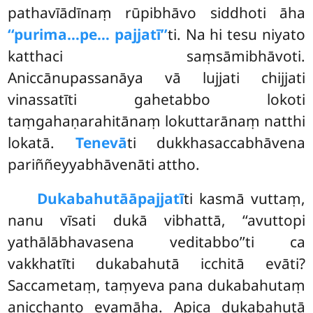
pathavīādīnaṃ rūpibhāvo siddhoti āha
‘‘purima…pe… pajjatī’’
ti. Na hi tesu niyato
katthaci saṃsāmibhāvoti.
Aniccānupassanāya vā lujjati chijjati
vinassatīti gahetabbo lokoti
taṃgahaṇarahitānaṃ lokuttarānaṃ natthi
lokatā.
Tenevā
ti dukkhasaccabhāvena
pariññeyyabhāvenāti attho.
Dukabahutā
āpajjatī
ti kasmā vuttaṃ,
nanu vīsati dukā vibhattā, ‘‘avuttopi
yathālābhavasena veditabbo’’ti ca
vakkhatīti dukabahutā
icchitā evāti?
Saccametaṃ, taṃyeva pana dukabahutaṃ
anicchanto evamāha. Apica dukabahutā