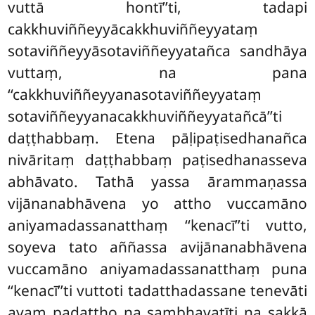
vuttā hontī’’ti, tadapi
cakkhuviññeyyācakkhuviññeyyataṃ
sotaviññeyyāsotaviññeyyatañca sandhāya
vuttaṃ, na pana
‘‘cakkhuviññeyyanasotaviññeyyataṃ
sotaviññeyyanacakkhuviññeyyatañcā’’ti
daṭṭhabbaṃ. Etena pāḷipaṭisedhanañca
nivāritaṃ daṭṭhabbaṃ paṭisedhanasseva
abhāvato. Tathā yassa ārammaṇassa
vijānanabhāvena yo attho vuccamāno
aniyamadassanatthaṃ ‘‘kenacī’’ti vutto,
soyeva tato aññassa avijānanabhāvena
vuccamāno aniyamadassanatthaṃ puna
‘‘kenacī’’ti vuttoti
tadatthadassane tenevāti
ayaṃ padattho na sambhavatīti na sakkā