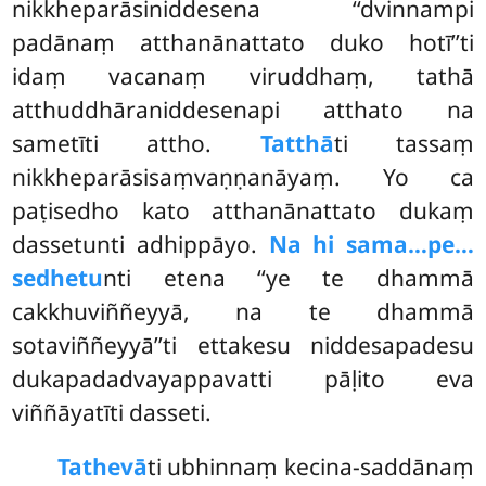
nikkheparāsiniddesena ‘‘dvinnampi
padānaṃ atthanānattato duko hotī’’ti
idaṃ vacanaṃ viruddhaṃ, tathā
atthuddhāraniddesenapi atthato na
sametīti attho.
Tatthā
ti tassaṃ
nikkheparāsisaṃvaṇṇanāyaṃ. Yo ca
paṭisedho kato atthanānattato dukaṃ
dassetunti adhippāyo.
Na hi sama…pe…
sedhetu
nti etena ‘‘ye te dhammā
cakkhuviññeyyā, na te dhammā
sotaviññeyyā’’ti ettakesu niddesapadesu
dukapadadvayappavatti pāḷito eva
viññāyatīti dasseti.
Tathevā
ti ubhinnaṃ kecina-saddānaṃ