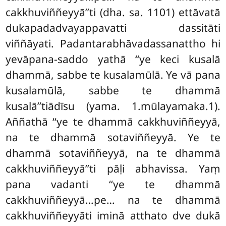
cakkhuviññeyyā’’ti (dha. sa. 1101) ettāvatā
dukapadadvayappavatti dassitāti
viññāyati. Padantarabhāvadassanattho hi
yevāpana-saddo yathā ‘‘ye keci kusalā
dhammā, sabbe te kusalamūlā. Ye vā pana
kusalamūlā, sabbe te dhammā
kusalā’’tiādīsu (yama. 1.mūlayamaka.1).
Aññathā ‘‘ye te dhammā cakkhuviññeyyā,
na te dhammā sotaviññeyyā. Ye te
dhammā sotaviññeyyā, na te dhammā
cakkhuviññeyyā’’ti pāḷi abhavissa. Yaṃ
pana vadanti ‘‘ye te dhammā
cakkhuviññeyyā…pe… na te dhammā
cakkhuviññeyyāti iminā atthato dve
dukā