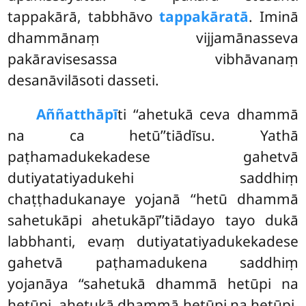
tappakārā, tabbhāvo
tappakāratā
. Iminā
dhammānaṃ vijjamānasseva
pakāravisesassa vibhāvanaṃ
desanāvilāsoti dasseti.
Aññatthāpī
ti ‘‘ahetukā ceva dhammā
na ca hetū’’tiādīsu. Yathā
paṭhamadukekadese gahetvā
dutiyatatiyadukehi saddhiṃ
chaṭṭhadukanaye yojanā ‘‘hetū dhammā
sahetukāpi ahetukāpī’’tiādayo tayo dukā
labbhanti, evaṃ dutiyatatiyadukekadese
gahetvā paṭhamadukena saddhiṃ
yojanāya ‘‘sahetukā dhammā hetūpi na
hetūpi, ahetukā dhammā hetūpi na hetūpi,