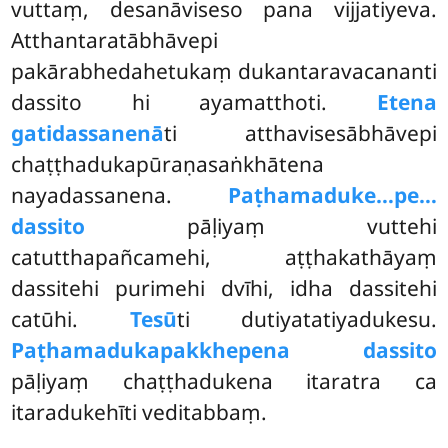
vuttaṃ, desanāviseso pana vijjatiyeva.
Atthantaratābhāvepi
pakārabhedahetukaṃ dukantaravacananti
dassito hi ayamatthoti.
Etena
gatidassanenā
ti atthavisesābhāvepi
chaṭṭhadukapūraṇasaṅkhātena
nayadassanena.
Paṭhamaduke…pe…
dassito
pāḷiyaṃ vuttehi
catutthapañcamehi, aṭṭhakathāyaṃ
dassitehi purimehi dvīhi, idha dassitehi
catūhi.
Tesū
ti dutiyatatiyadukesu.
Paṭhamadukapakkhepena dassito
pāḷiyaṃ chaṭṭhadukena itaratra ca
itaradukehīti veditabbaṃ.