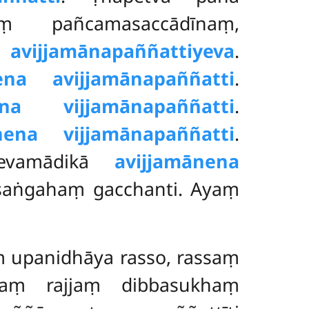
ṃ pañcamasaccādīnaṃ,
pi
avijjamānapaññattiyeva
.
ena avijjamānapaññatti
.
ena vijjamānapaññatti
.
nena vijjamānapaññatti
.
i evamādikā
avijjamānena
 saṅgahaṃ gacchanti. Ayaṃ
aṃ upanidhāya rasso, rassaṃ
akaṃ rajjaṃ dibbasukhaṃ