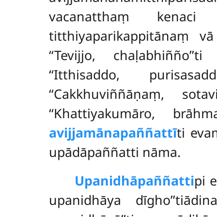
vacanatthaṃ kenaci 
titthiyaparikappitānaṃ 
‘‘Tevijjo, chaḷabhiñño’
‘‘Itthisaddo, purisa
‘‘Cakkhuviññāṇaṃ, sota
‘‘Khattiyakumāro, brāh
avijjamānapaññattī
ti ev
upādāpaññatti nāma.
Upanidhāpaññatti
pi 
upanidhāya dīgho’’tiād