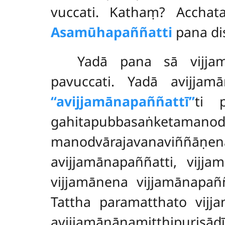
vuccati. Kathaṃ? Accha
Asamūhapaññatti
pana di
Yadā pana sā vijja
pavuccati. Yadā avijj
‘‘avijjamānapaññattī’’
ti 
gahitapubbasaṅketamanodv
manodvārajavanaviññāṇ
avijjamānapaññatti, vijja
vijjamānena vijjamānapaññ
Tattha paramatthato vi
avijjamānānamitthipur