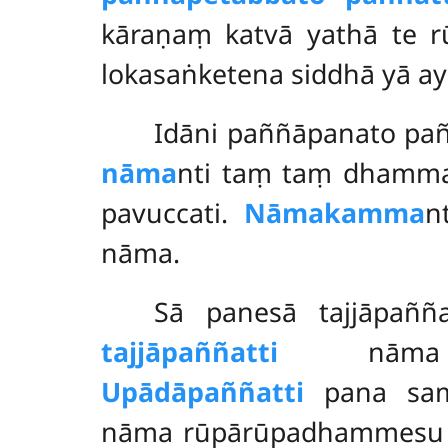
kāraṇaṃ katvā yathā te 
lokasaṅketena
siddhā yā aya
Idāni paññāpanato pa
nāma
nti taṃ taṃ dhammaṃ
pavuccati.
Nāmakamma
n
nāma.
Sā panesā tajjāpañña
tajjāpaññatti
nāma cakkh
Upādāpaññatti
pana sam
nāma rūpārūpadhammesu 