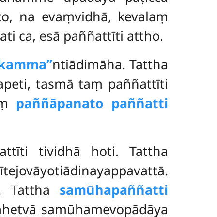
o, na evaṃvidhā, kevalaṃ
ti ca, esā paññattīti attho.
kamma’’
ntiādimāha. Tattha
peti, tasmā taṃ paññattīti
yaṃ
paññāpanato paññatti
tīti tividhā hoti. Tattha
āyotiādinayappavattā.
. Tattha
samūhapaññatti
ahetvā samūhamevopādāya