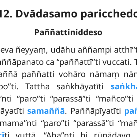
12. Dvādasamo paricched
Paññattiniddeso
meva ñeyyaṃ, udāhu aññampi atthī’’t
āpanato ca ‘‘paññattī’’ti vuccati.
aññā paññatti vohāro nāmaṃ n
po’’ti. Tattha saṅkhāyatīti
saṅkh
nti ‘‘paro’’ti ‘‘parassā’’ti ‘‘mañco’’
āyatīti
samaññā
. Paññāpīyatīti
pa
‘mama’’nti ‘‘paro’’ti ‘‘parassā’’ti ‘‘ma
ī
ti vuttā. ‘‘Aha’’nti hi rūpāda