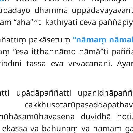
rūpādayo dhammā uppādavayavant
ṃ ‘‘aha’’nti kathīyati ceva paññāpīya
ññattiṃ pakāsetuṃ
‘‘nāmaṃ nāma
 ‘‘esa itthannāmo nāmā’’ti pañña
tiādīni tassā eva vevacanāni. A
tti upādāpaññatti upanidhāpaññat
usotarūpasaddapathavītejov
ūhāsamūhavasena duvidhā hoti
ekassa vā bahūnaṃ vā nāmaṃ g