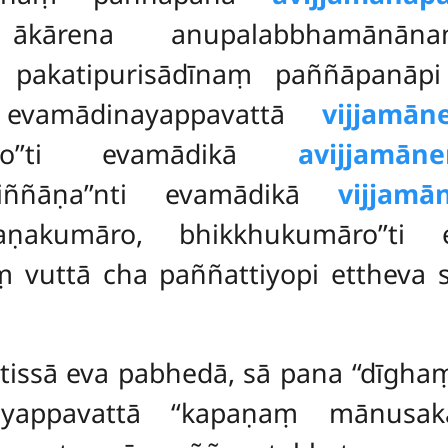
ākārena anupalabbhamānāna
vā pakatipurisādīnaṃ paññāpanā
’ti evamādinayappavattā
vijjamān
saddo’’ti evamādikā
avijjamān
viññāṇa’’nti evamādikā
vijjamā
maṇakumāro, bhikkhukumāro’’t
aṃ vuttā cha paññattiyopi ettheva
etissā eva pabhedā, sā pana ‘‘dīgh
inayappavattā ‘‘kapaṇaṃ mānus