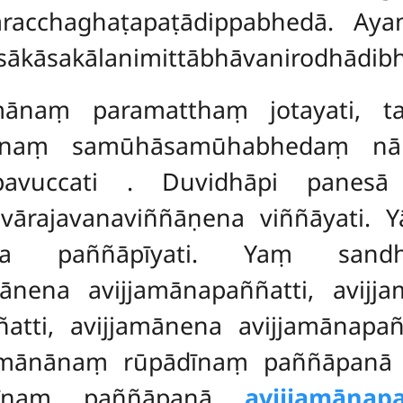
taracchaghaṭapaṭādippabhedā. A
sākāsakālanimittābhāvanirodhādib
mānaṃ paramatthaṃ jotayati, 
amānaṃ samūhāsamūhabhedaṃ nām
pavuccati
. Duvidhāpi panesā 
ārajavanaviññāṇena viññāyati. 
ena paññāpīyati. Yaṃ sandhāy
mānena avijjamānapaññatti, avijj
atti, avijjamānena avijjamānapaññ
jjamānānaṃ rūpādīnaṃ paññāpan
isādīnaṃ paññāpanā
avijjamānapa