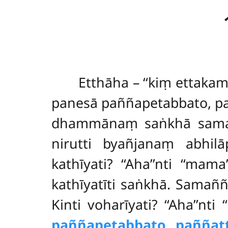
Etthāha
– ‘‘kiṃ ettaka
panesā paññapetabbato, paññ
dhammānaṃ saṅkhā sam
nirutti byañjanaṃ abhilā
kathīyati? ‘‘Aha’’nti ‘‘mama’’
kathīyatīti saṅkhā. Samaññ
Kinti voharīyati? ‘‘Aha’’nti ‘
paññapetabbato paññatt