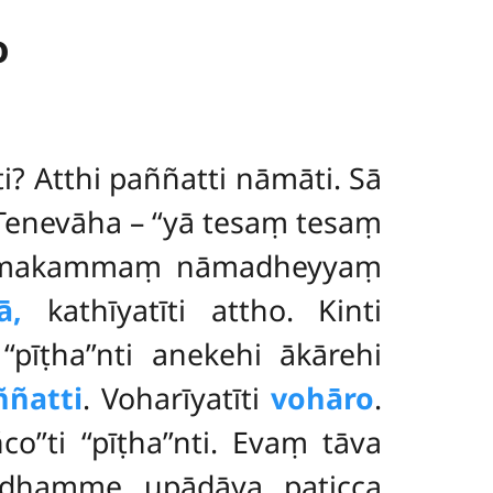
o
i? Atthi paññatti nāmāti. Sā
 Tenevāha – ‘‘yā tesaṃ tesaṃ
āmakammaṃ nāmadheyyaṃ
ā,
kathīyatīti attho. Kinti
ti ‘‘pīṭha’’nti anekehi ākārehi
ññatti
. Voharīyatīti
vohāro
.
ñco’’ti ‘‘pīṭha’’nti. Evaṃ tāva
yo dhamme upādāya paṭicca