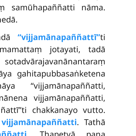
yaṃ samūhapaññatti
nāma.
hedā.
tadā
‘‘vijjamānapaññattī’’
ti
amattaṃ jotayati, tadā
sotadvārajavanānantaraṃ
Yāya gahitapubbasaṅketena
a ‘‘vijjamānapaññatti,
amānena vijjamānapaññatti,
attī’’ti chakkanayo vutto.
ā
vijjamānapaññatti
. Tathā
ññatti
. Ṭhapetvā pana