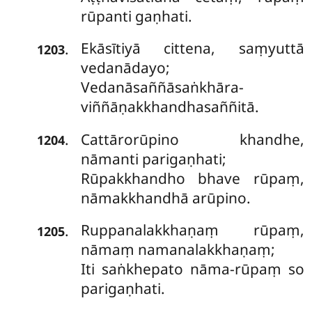
rūpanti gaṇhati.
Ekāsītiyā
cittena, saṃyuttā
.
1203
vedanādayo;
Vedanāsaññāsaṅkhāra-
viññāṇakkhandhasaññitā.
Cattārorūpino khandhe,
.
1204
nāmanti parigaṇhati;
Rūpakkhandho bhave rūpaṃ,
nāmakkhandhā arūpino.
Ruppanalakkhaṇaṃ rūpaṃ,
.
1205
nāmaṃ namanalakkhaṇaṃ;
Iti saṅkhepato nāma-rūpaṃ so
parigaṇhati.