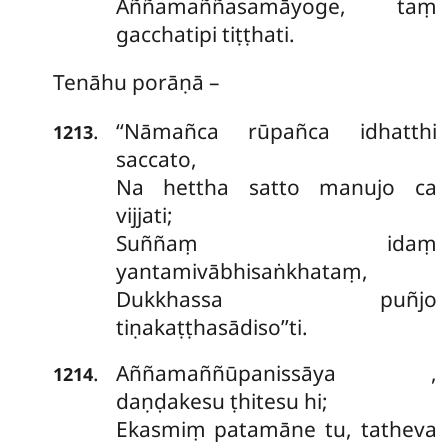
Aññamaññasamāyoge, taṃ
gacchatipi tiṭṭhati.
Tenāhu porāṇā –
‘‘Nāmañca
rūpañca idhatthi
.
1213
saccato,
Na hettha satto manujo ca
vijjati;
Suññaṃ idaṃ
yantamivābhisaṅkhataṃ,
Dukkhassa puñjo
tiṇakaṭṭhasādiso’’ti.
Aññamaññūpanissāya
,
.
1214
daṇḍakesu ṭhitesu hi;
Ekasmiṃ patamāne tu, tatheva