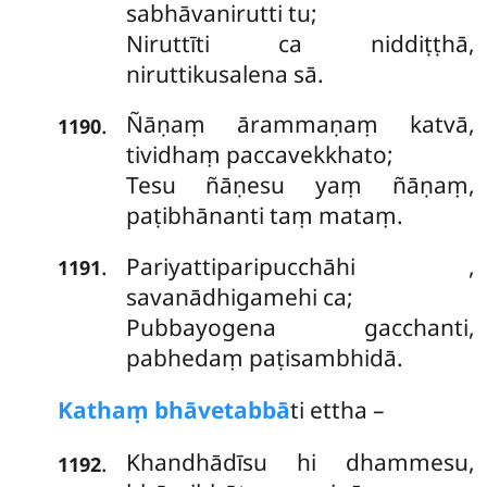
sabhāvanirutti tu;
Niruttīti ca niddiṭṭhā,
niruttikusalena sā.
Ñāṇaṃ ārammaṇaṃ katvā,
.
1190
tividhaṃ paccavekkhato;
Tesu ñāṇesu yaṃ ñāṇaṃ,
paṭibhānanti taṃ mataṃ.
Pariyattiparipucchāhi
,
.
1191
savanādhigamehi ca;
Pubbayogena gacchanti,
pabhedaṃ paṭisambhidā.
Kathaṃ bhāvetabbā
ti ettha –
Khandhādīsu hi dhammesu,
.
1192