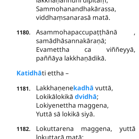
lakkhaṇaññūhi dīpitaṃ;
Sammohanandhakārassa,
viddhaṃsanarasā matā.
Asammohapaccupaṭṭhānā
,
.
1180
samādhāsannakāraṇā;
Evamettha ca viññeyyā,
paññāya lakkhaṇādikā.
Katidhā
ti
ettha –
Lakkhaṇene
kadhā
vuttā,
.
1181
Lokikālokikā
dvidhā
;
Lokiyenettha maggena,
Yuttā sā lokikā siyā.
Lokuttarena
maggena, yuttā
.
1182
lokuttarā matā;