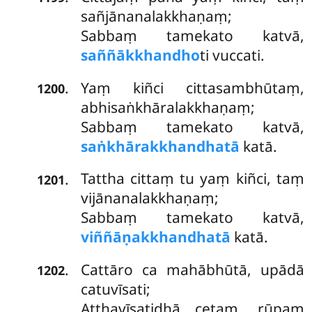
sañjānanalakkhaṇaṃ;
Sabbaṃ tamekato katvā,
saññākkhandho
ti vuccati.
Yaṃ kiñci cittasambhūtaṃ,
.
1200
abhisaṅkhāralakkhaṇaṃ;
Sabbaṃ tamekato katvā,
saṅkhārakkhandhatā
katā.
Tattha cittaṃ tu yaṃ kiñci, taṃ
.
1201
vijānanalakkhaṇaṃ;
Sabbaṃ tamekato katvā,
viññāṇakkhandhatā
katā.
Cattāro
ca mahābhūtā, upādā
.
1202
catuvīsati;
Aṭṭhavīsatidhā cetaṃ, rūpaṃ