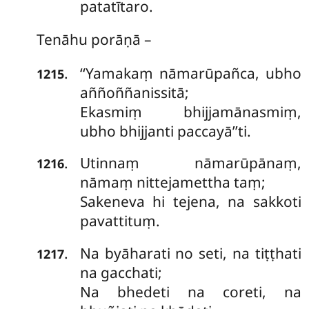
patatītaro.
Tenāhu porāṇā –
‘‘Yamakaṃ nāmarūpañca, ubho
.
1215
aññoññanissitā;
Ekasmiṃ bhijjamānasmiṃ,
ubho bhijjanti paccayā’’ti.
Utinnaṃ nāmarūpānaṃ,
.
1216
nāmaṃ nittejamettha taṃ;
Sakeneva hi tejena, na sakkoti
pavattituṃ.
Na byāharati no seti, na tiṭṭhati
.
1217
na gacchati;
Na bhedeti na coreti, na