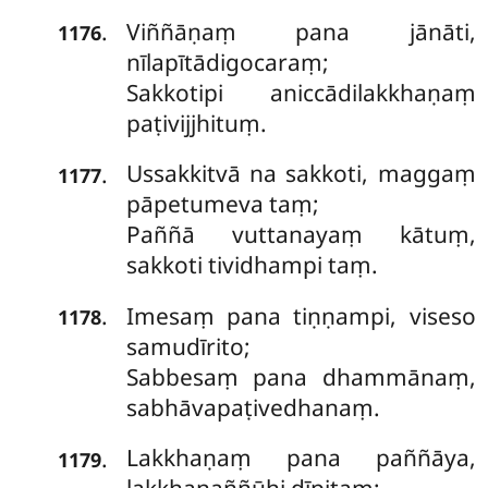
Viññāṇaṃ pana jānāti,
.
1176
nīlapītādigocaraṃ;
Sakkotipi aniccādilakkhaṇaṃ
paṭivijjhituṃ.
Ussakkitvā na sakkoti, maggaṃ
.
1177
pāpetumeva taṃ;
Paññā vuttanayaṃ kātuṃ,
sakkoti tividhampi taṃ.
Imesaṃ pana tiṇṇampi, viseso
.
1178
samudīrito;
Sabbesaṃ pana dhammānaṃ,
sabhāvapaṭivedhanaṃ.
Lakkhaṇaṃ pana paññāya,
.
1179