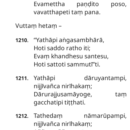
Evamettha paṇḍito poso,
vavatthapeti taṃ pana.
Vuttaṃ hetaṃ –
‘‘Yathāpi aṅgasambhārā,
.
1210
Hoti saddo ratho iti;
Evaṃ khandhesu santesu,
Hoti sattoti sammutī’’ti.
Yathāpi
dāruyantampi,
.
1211
nijjīvañca nirīhakaṃ;
Dārurajjusamāyoge, taṃ
gacchatipi tiṭṭhati.
Tathedaṃ nāmarūpampi,
.
1212
nijjīvañca nirīhakaṃ;