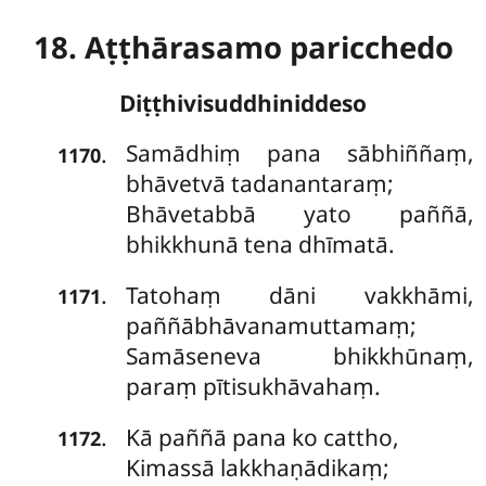
18. Aṭṭhārasamo paricchedo
Diṭṭhivisuddhiniddeso
Samādhiṃ
pana sābhiññaṃ,
.
1170
bhāvetvā tadanantaraṃ;
Bhāvetabbā yato paññā,
bhikkhunā tena dhīmatā.
Tatohaṃ
dāni vakkhāmi,
.
1171
paññābhāvanamuttamaṃ;
Samāseneva bhikkhūnaṃ,
paraṃ pītisukhāvahaṃ.
Kā paññā pana ko cattho,
.
1172
Kimassā lakkhaṇādikaṃ;