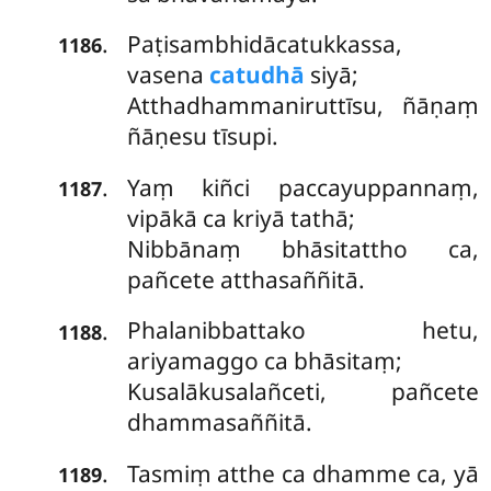
Paṭisambhidācatukkassa,
.
1186
vasena
catudhā
siyā;
Atthadhammaniruttīsu, ñāṇaṃ
ñāṇesu tīsupi.
Yaṃ kiñci paccayuppannaṃ,
.
1187
vipākā ca kriyā tathā;
Nibbānaṃ bhāsitattho ca,
pañcete atthasaññitā.
Phalanibbattako hetu,
.
1188
ariyamaggo ca bhāsitaṃ;
Kusalākusalañceti, pañcete
dhammasaññitā.
Tasmiṃ atthe ca dhamme ca, yā
.
1189