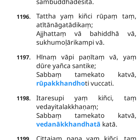
sambuddhadesitā.
Tattha yaṃ kiñci rūpaṃ taṃ,
.
1196
atītānāgatādikaṃ;
Ajjhattaṃ vā bahiddhā vā,
sukhumoḷārikampi vā.
Hīnaṃ vāpi paṇītaṃ vā, yaṃ
.
1197
dūre yañca santike;
Sabbaṃ tamekato katvā,
rūpakkhandho
ti vuccati.
Itaresupi yaṃ kiñci, taṃ
.
1198
vedayitalakkhaṇaṃ;
Sabbaṃ tamekato katvā,
vedanākkhandhatā
katā.
Cittajaṃ
pana yaṃ kiñci, taṃ
.
1199