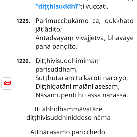
‘‘diṭṭhisuddhī’’
ti vuccati.
Parimuccitukāmo ca, dukkhato
.
1225
jātiādito;
Antadvayaṃ vivajjetvā, bhāvaye
pana paṇḍito.
Diṭṭhivisuddhimimaṃ
.
1226
parisuddhaṃ,
Suṭṭhutaraṃ tu karoti naro yo;
📜
Diṭṭhigatāni malāni asesaṃ,
Nāsamupenti hi tassa narassa.
Iti abhidhammāvatāre
diṭṭhivisuddhiniddeso nāma
Aṭṭhārasamo paricchedo.