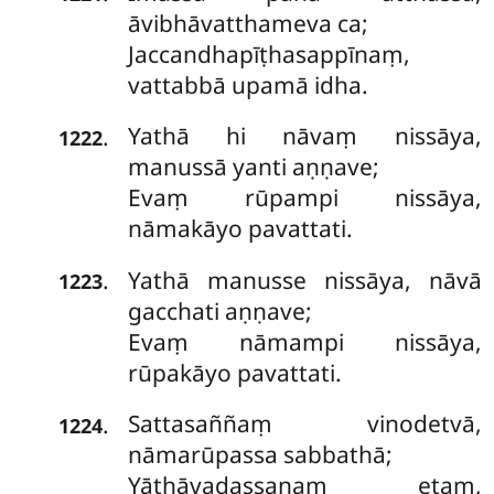
āvibhāvatthameva ca;
Jaccandhapīṭhasappīnaṃ,
vattabbā upamā idha.
Yathā hi nāvaṃ nissāya,
.
1222
manussā yanti aṇṇave;
Evaṃ rūpampi nissāya,
nāmakāyo pavattati.
Yathā
manusse nissāya, nāvā
.
1223
gacchati aṇṇave;
Evaṃ nāmampi nissāya,
rūpakāyo pavattati.
Sattasaññaṃ vinodetvā,
.
1224
nāmarūpassa sabbathā;
Yāthāvadassanaṃ etaṃ,