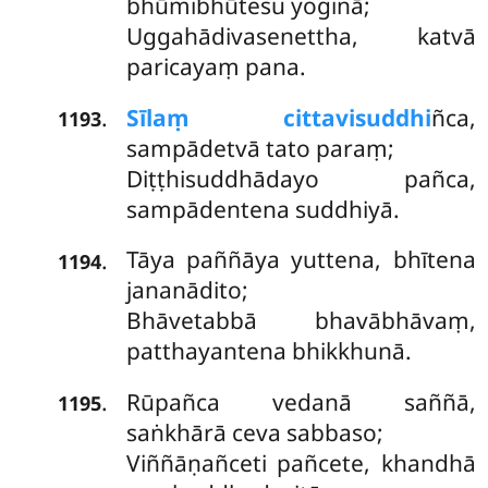
bhūmibhūtesu yoginā;
Uggahādivasenettha, katvā
paricayaṃ pana.
Sīlaṃ cittavisuddhi
ñca,
.
1193
sampādetvā tato paraṃ;
Diṭṭhisuddhādayo pañca,
sampādentena suddhiyā.
Tāya paññāya yuttena, bhītena
.
1194
jananādito;
Bhāvetabbā bhavābhāvaṃ,
patthayantena bhikkhunā.
Rūpañca vedanā saññā,
.
1195
saṅkhārā ceva sabbaso;
Viññāṇañceti pañcete, khandhā