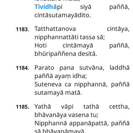
Tividhā
pi siyā paññā,
cintāsutamayādito.
Tatthattanova cintāya,
.
1183
nipphannattāti tassa sā;
Hoti cintāmayā paññā,
bhūripaññena desitā.
Parato pana sutvāna, laddhā
.
1184
paññā ayaṃ idha;
Suteneva ca nipphannā, paññā
sutamayā matā.
Yathā vāpi tathā cettha,
.
1185
bhāvanāya vasena tu;
Nipphannā appanāpattā, paññā
sā bhāvanāmayā.