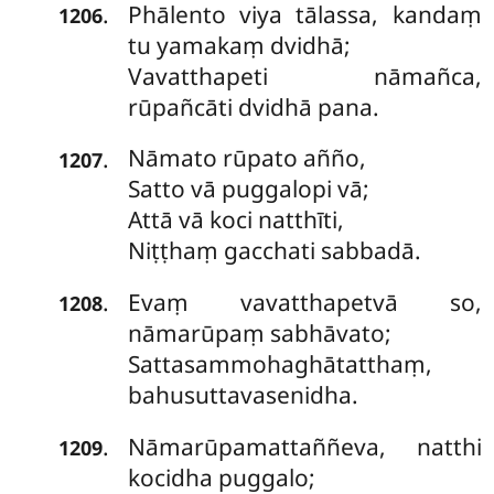
Phālento viya tālassa, kandaṃ
.
1206
tu yamakaṃ dvidhā;
Vavatthapeti nāmañca,
rūpañcāti dvidhā pana.
Nāmato rūpato añño,
.
1207
Satto vā puggalopi vā;
Attā vā koci natthīti,
Niṭṭhaṃ gacchati sabbadā.
Evaṃ vavatthapetvā so,
.
1208
nāmarūpaṃ sabhāvato;
Sattasammohaghātatthaṃ,
bahusuttavasenidha.
Nāmarūpamattaññeva, natthi
.
1209
kocidha puggalo;