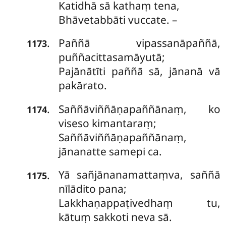
Katidhā sā kathaṃ tena,
Bhāvetabbāti vuccate. –
Paññā vipassanāpaññā,
.
1173
puññacittasamāyutā;
Pajānātīti paññā sā, jānanā vā
pakārato.
Saññāviññāṇapaññānaṃ, ko
.
1174
viseso kimantaraṃ;
Saññāviññāṇapaññānaṃ,
jānanatte samepi ca.
Yā sañjānanamattaṃva, saññā
.
1175
nīlādito pana;
Lakkhaṇappaṭivedhaṃ tu,
kātuṃ sakkoti neva sā.