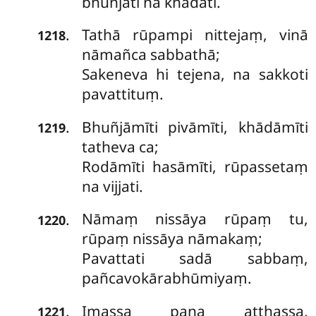
bhuñjati na khādati.
Tathā rūpampi nittejaṃ, vinā
.
1218
nāmañca sabbathā;
Sakeneva hi tejena, na sakkoti
pavattituṃ.
Bhuñjāmīti pivāmīti, khādāmīti
.
1219
tatheva ca;
Rodāmīti hasāmīti, rūpassetaṃ
na vijjati.
Nāmaṃ
nissāya rūpaṃ tu,
.
1220
rūpaṃ nissāya nāmakaṃ;
Pavattati sadā sabbaṃ,
pañcavokārabhūmiyaṃ.
Imassa pana atthassa,
.
1221