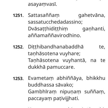
asayaṃvasī.
Sattasaññaṃ gahetvāna,
.
1251
sassatucchedadassino;
Dvāsaṭṭhidiṭṭhiṃ gaṇhanti,
aññamaññavirodhino.
Diṭṭhibandhanabaddhā te,
.
1252
taṇhāsotena vuyhare;
Taṇhāsotena vuyhantā, na te
dukkhā pamuccare.
Evametaṃ abhiññāya, bhikkhu
.
1253
buddhassa sāvako;
Gambhīraṃ nipuṇaṃ suññaṃ,
paccayaṃ paṭivijjhati.