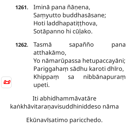
Iminā pana ñāṇena,
.
1261
Saṃyutto buddhasāsane;
Hoti laddhapatiṭṭhova,
Sotāpanno hi cūḷako.
Tasmā sapañño pana
.
1262
atthakāmo,
Yo nāmarūpassa hetupaccayāni;
Pariggahaṃ sādhu karoti dhīro,
Khippaṃ sa nibbānapuraṃ
📜
upeti.
Iti abhidhammāvatāre
kaṅkhāvitaraṇavisuddhiniddeso nāma
Ekūnavīsatimo paricchedo.