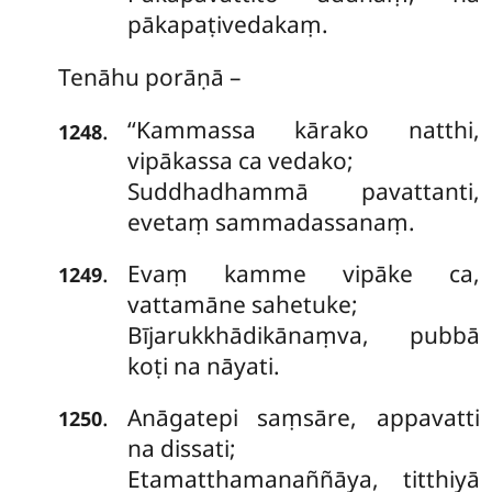
pākapaṭivedakaṃ.
Tenāhu porāṇā –
‘‘Kammassa kārako natthi,
.
1248
vipākassa ca vedako;
Suddhadhammā pavattanti,
evetaṃ sammadassanaṃ.
Evaṃ
kamme vipāke ca,
.
1249
vattamāne sahetuke;
Bījarukkhādikānaṃva, pubbā
koṭi na nāyati.
Anāgatepi saṃsāre, appavatti
.
1250
na dissati;
Etamatthamanaññāya, titthiyā