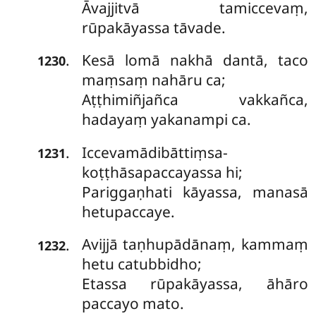
Āvajjitvā tamiccevaṃ,
rūpakāyassa tāvade.
Kesā lomā nakhā dantā, taco
.
1230
maṃsaṃ nahāru ca;
Aṭṭhimiñjañca vakkañca,
hadayaṃ yakanampi ca.
Iccevamādibāttiṃsa-
.
1231
koṭṭhāsapaccayassa hi;
Pariggaṇhati kāyassa, manasā
hetupaccaye.
Avijjā
taṇhupādānaṃ, kammaṃ
.
1232
hetu catubbidho;
Etassa rūpakāyassa, āhāro
paccayo mato.