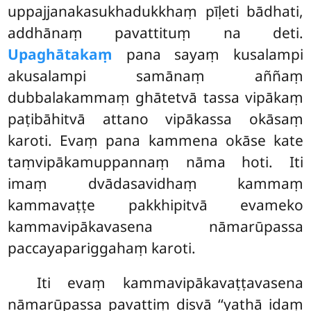
uppajjanakasukhadukkhaṃ pīḷeti bādhati,
addhānaṃ pavattituṃ na deti.
Upaghātakaṃ
pana sayaṃ kusalampi
akusalampi samānaṃ
aññaṃ
dubbalakammaṃ ghātetvā tassa vipākaṃ
paṭibāhitvā attano vipākassa okāsaṃ
karoti. Evaṃ pana kammena okāse kate
taṃvipākamuppannaṃ nāma hoti. Iti
imaṃ dvādasavidhaṃ kammaṃ
kammavaṭṭe pakkhipitvā
evameko
kammavipākavasena nāmarūpassa
paccayapariggahaṃ karoti.
Iti evaṃ kammavipākavaṭṭavasena
nāmarūpassa pavattiṃ disvā ‘‘yathā idaṃ