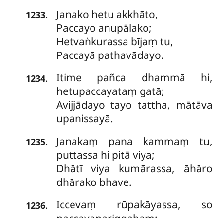
Janako hetu akkhāto,
.
1233
Paccayo anupālako;
Hetvaṅkurassa bījaṃ tu,
Paccayā pathavādayo.
Itime pañca dhammā hi,
.
1234
hetupaccayataṃ gatā;
Avijjādayo tayo tattha, mātāva
upanissayā.
Janakaṃ pana kammaṃ tu,
.
1235
puttassa hi pitā viya;
Dhātī viya kumārassa, āhāro
dhārako bhave.
Iccevaṃ
rūpakāyassa, so
.
1236