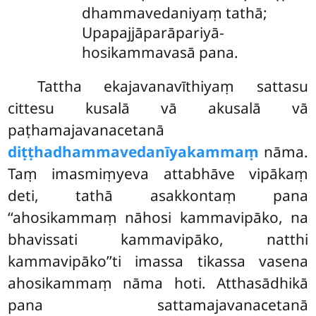
dhammavedaniyaṃ tathā;
Upapajjāparāpariyā-
hosikammavasā pana.
Tattha
ekajavanavīthiyaṃ sattasu
cittesu kusalā vā akusalā vā
paṭhamajavanacetanā
diṭṭhadhammavedanīyakammaṃ
nāma.
Taṃ imasmiṃyeva attabhāve vipākaṃ
deti, tathā asakkontaṃ pana
‘‘ahosikammaṃ nāhosi kammavipāko, na
bhavissati kammavipāko, natthi
kammavipāko’’ti imassa tikassa vasena
ahosikammaṃ nāma hoti. Atthasādhikā
pana sattamajavanacetanā