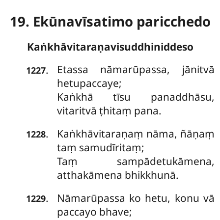
19. Ekūnavīsatimo paricchedo
Kaṅkhāvitaraṇavisuddhiniddeso
Etassa
nāmarūpassa, jānitvā
.
1227
hetupaccaye;
Kaṅkhā tīsu panaddhāsu,
vitaritvā ṭhitaṃ pana.
Kaṅkhāvitaraṇaṃ nāma, ñāṇaṃ
.
1228
taṃ samudīritaṃ;
Taṃ sampādetukāmena,
atthakāmena bhikkhunā.
Nāmarūpassa ko hetu, konu vā
.
1229
paccayo bhave;