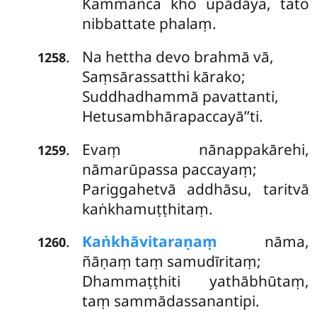
Kammañca kho upādāya, tato
nibbattate phalaṃ.
Na hettha devo brahmā vā,
.
1258
Saṃsārassatthi kārako;
Suddhadhammā pavattanti,
Hetusambhārapaccayā’’ti.
Evaṃ nānappakārehi,
.
1259
nāmarūpassa paccayaṃ;
Pariggahetvā addhāsu, taritvā
kaṅkhamuṭṭhitaṃ.
Kaṅkhāvitaraṇaṃ
nāma,
.
1260
ñāṇaṃ taṃ samudīritaṃ;
Dhammaṭṭhiti yathābhūtaṃ,
taṃ sammādassanantipi.