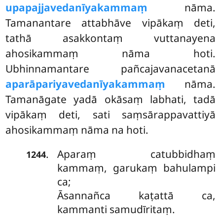
upapajjavedanīyakammaṃ
nāma.
Tamanantare attabhāve vipākaṃ deti,
tathā asakkontaṃ vuttanayena
ahosikammaṃ nāma hoti.
Ubhinnamantare pañcajavanacetanā
aparāpariyavedanīyakammaṃ
nāma.
Tamanāgate yadā okāsaṃ labhati, tadā
vipākaṃ deti, sati saṃsārappavattiyā
ahosikammaṃ nāma na hoti.
Aparaṃ
catubbidhaṃ
.
1244
kammaṃ, garukaṃ bahulampi
ca;
Āsannañca kaṭattā ca,
kammanti samudīritaṃ.