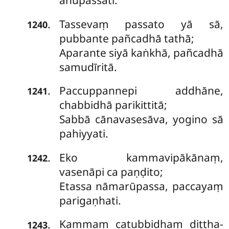
anupassati.
Tassevaṃ
passato yā sā,
.
1240
pubbante pañcadhā tathā;
Aparante siyā kaṅkhā, pañcadhā
samudīritā.
Paccuppannepi addhāne,
.
1241
chabbidhā parikittitā;
Sabbā cānavasesāva, yogino sā
pahiyyati.
Eko kammavipākānaṃ,
.
1242
vasenāpi ca paṇḍito;
Etassa nāmarūpassa, paccayaṃ
parigaṇhati.
Kammaṃ catubbidhaṃ diṭṭha-
.
1243