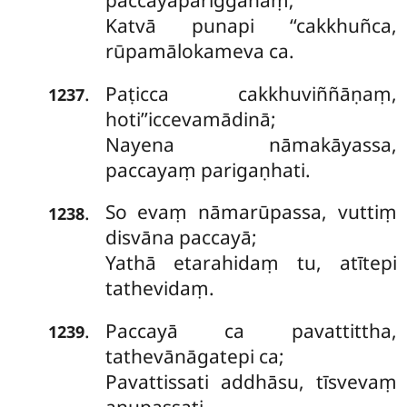
paccayapariggahaṃ;
Katvā punapi ‘‘cakkhuñca,
rūpamālokameva ca.
Paṭicca cakkhuviññāṇaṃ,
.
1237
hoti’’iccevamādinā;
Nayena nāmakāyassa,
paccayaṃ parigaṇhati.
So evaṃ nāmarūpassa, vuttiṃ
.
1238
disvāna paccayā;
Yathā etarahidaṃ tu, atītepi
tathevidaṃ.
Paccayā ca pavattittha,
.
1239
tathevānāgatepi ca;
Pavattissati addhāsu, tīsvevaṃ