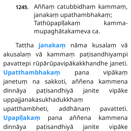
Aññaṃ catubbidhaṃ kammaṃ,
.
1245
janakaṃ upathambhakaṃ;
Tathūpapīḷakaṃ kamma-
mupaghātakameva ca.
Tattha
janakaṃ
nāma kusalaṃ vā
akusalaṃ vā kammaṃ paṭisandhiyampi
pavattepi rūpārūpavipākakkhandhe janeti.
Upatthambhakaṃ
pana vipākaṃ
janetuṃ na sakkoti, aññena kammena
dinnāya paṭisandhiyā janite vipāke
uppajjanakasukhadukkhaṃ
upatthambheti, addhānaṃ pavatteti.
Upapīḷakaṃ
pana aññena kammena
dinnāya paṭisandhiyā janite vipāke