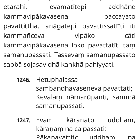
etarahi, evamatītepi addhāne
kammavipākavasena paccayato
pavattittha, anāgatepi pavattissatī’’ti iti
kammañceva vipāko cāti
kammavipākavasena loko pavattatīti taṃ
samanupassati. Tassevaṃ samanupassato
sabbā soḷasavidhā kaṅkhā pahiyyati.
Hetuphalassa
.
1246
sambandhavaseneva pavattati;
Kevalaṃ nāmarūpanti, sammā
samanupassati.
Evaṃ kāraṇato uddhaṃ,
.
1247
kāraṇaṃ na ca passati;
Pākapavattito uddhaṃ, na