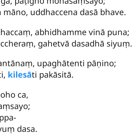
gā, paṭigho mohasaṃsayo;
aṃ māno, uddhaccena dasā bhave.
haccaṃ, abhidhamme vinā puna;
ccheraṃ, gahetvā dasadhā siyuṃ.
antānaṃ, upaghātenti pāṇino;
i,
kilesā
ti pakāsitā.
oho ca,
saṃsayo;
ppa-
yuṃ dasa.