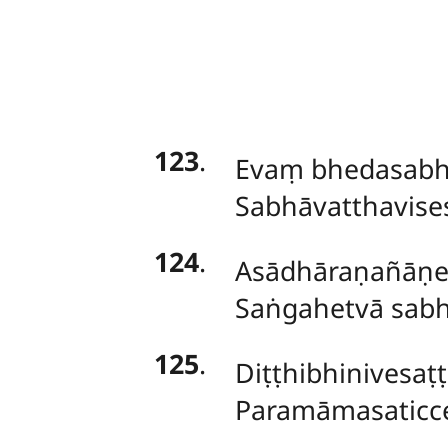
123
.
Evaṃ bhedasabh
Sabhāvatthavise
124
.
Asādhāraṇañāṇeh
Saṅgahetvā sab
125
.
Diṭṭhibhinivesa
Paramāmasaticc