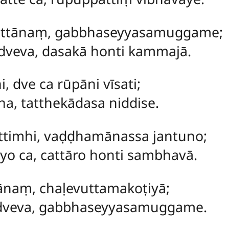
attānaṃ, gabbhaseyyasamuggame;
dveva, dasakā honti kammajā.
, dve ca rūpāni vīsati;
a, tatthekādasa niddise.
ttimhi, vaḍḍhamānassa jantuno;
o ca, cattāro honti sambhavā.
ānaṃ, chaḷevuttamakoṭiyā;
 dveva, gabbhaseyyasamuggame.