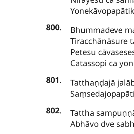
Yonekāvopapātik
800
.
Bhummadeve ma
Tiracchānāsure t
Petesu cāvasese
Catassopi ca yon
801
.
Tatthaṇḍajā jal
Saṃsedajopapāti
802
.
Tattha
sampuṇṇā
Abhāvo dve sabh