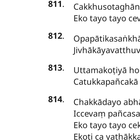
811
.
Cakkhusotaghāna
Eko tayo tayo ce
812
.
Opapātikasaṅkh
Jivhākāyavatthuv
813
.
Uttamakoṭiyā
ho
Catukkapañcakā t
814
.
Chakkādayo abh
Iccevaṃ pañcas
Eko tayo tayo ce
Ekoti ca yathāk