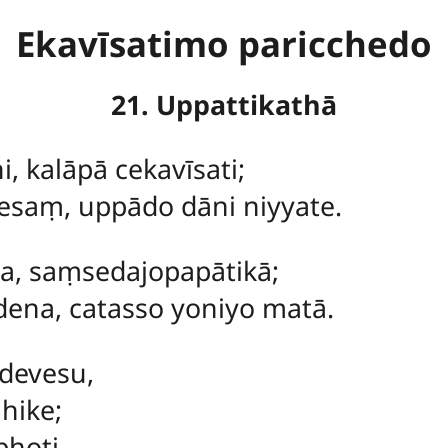
Ekavīsatimo paricchedo
21. Uppattikathā
i, kalāpā cekavīsati;
tesaṃ, uppādo dāni niyyate.
ca, saṃsedajopapātikā;
dena, catasso yoniyo matā.
devesu,
hike;
hoti,