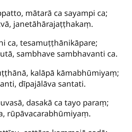
ippatto, mātarā ca sayampi ca;
vā, janetāhārajaṭṭhakaṃ.
ni ca, tesamuṭṭhānikāpare;
hutā, sambhave sambhavanti ca.
uṭṭhānā, kalāpā kāmabhūmiyaṃ;
nti, dīpajālāva santati.
uvasā, dasakā ca tayo paraṃ;
va, rūpāvacarabhūmiyaṃ.