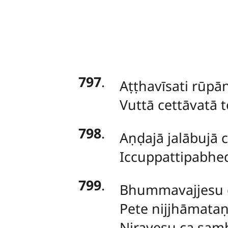
797
.
Aṭṭhavīsati rūpān
Vuttā cettāvatā 
798
.
Aṇḍajā jalābujā 
Iccuppattipabhe
799
.
Bhummavajjesu 
Pete nijjhāmataṇ
Nirayesu ca samb