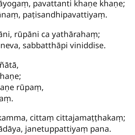
yogaṃ, pavattanti khaṇe khaṇe;
naṃ, paṭisandhipavattiyaṃ.
sāni, rūpāni ca yathārahaṃ;
eva, sabbatthāpi viniddise.
ñātā,
khaṇe;
haṇe rūpaṃ,
kaṃ.
kamma, cittaṃ cittajamaṭṭhakaṃ;
āya, janetuppattiyaṃ pana.