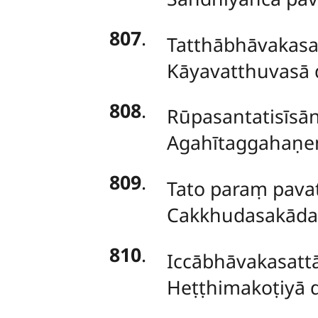
807
.
Tatthābhāvakas
Kāyavatthuvasā 
808
.
Rūpasantatisīsāni
Agahītaggahaṇen
809
.
Tato paraṃ pava
Cakkhudasakāday
810
.
Iccābhāvakasatt
Heṭṭhimakoṭiyā