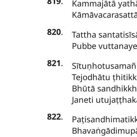
819
.
Kammajātā yathā
Kāmāvacarasattā
820
.
Tattha santatisī
Pubbe vuttanayen
821
.
Sītuṇhotusamañ
Tejodhātu ṭhitik
Bhūtā sandhikk
Janeti utujaṭṭha
822
.
Paṭisandhimatik
Bhavaṅgādimupād