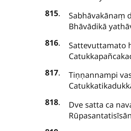
815
.
Sabhāvakānaṃ
d
Bhāvādikā yathā
816
.
Sattevuttamato h
Catukkapañcakac
817
.
Tiṇṇannampi vas
Catukkatikadukk
818
.
Dve satta ca na
Rūpasantatisīsān