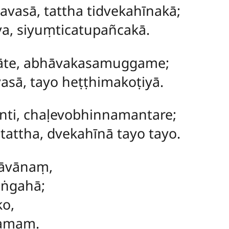
vasā, tattha tidvekahīnakā;
va, siyuṃticatupañcakā.
āte, abhāvakasamuggame;
asā, tayo heṭṭhimakoṭiyā.
nti, chaḷevobhinnamantare;
attha, dvekahīnā tayo tayo.
āvānaṃ,
aṅgahā;
ko,
kamaṃ.