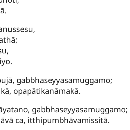
ā.
nussesu,
athā;
su,
iyo.
ābujā, gabbhaseyyasamuggamo;
kā, opapātikanāmakā.
yatano, gabbhaseyyasamuggamo;
āvā ca, itthipumbhāvamissitā.