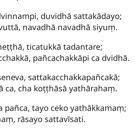
vinnampi, duvidhā sattakādayo;
vuttā, navadhā navadhā siyuṃ.
eṭṭhā, ticatukkā tadantare;
chakkā, pañcachakkāpi ca dvidhā.
eneva, sattakacchakkapañcakā;
ā ca, cha koṭṭhāsā yathārahaṃ.
va pañca, tayo ceko yathākkamaṃ;
aṃ, rāsayo sattavīsati.