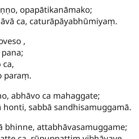
ṇṇo, opapātikanāmako;
āvā ca, caturāpāyabhūmiyaṃ.
oveso
,
 pana;
 ca,
o paraṃ.
o, abhāvo ca mahaggate;
 honti, sabbā sandhisamuggamā.
ā bhinne, attabhāvasamuggame;
tte ca, rūpuppattiṃ vibhāvaye.