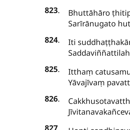
823
.
Bhuttāhāro
ṭhit
Sarīrānugato hut
824
.
Iti suddhaṭṭhakā
Saddaviññattila
825
.
Itthaṃ catusam
Yāvajīvaṃ pavatta
826
.
Cakkhusotavatth
Jīvitanavakañce
827
.