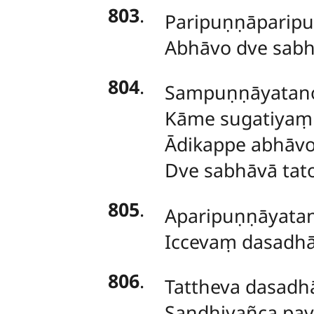
803
.
Paripuṇṇāparipu
Abhāvo dve sabh
804
.
Sampuṇṇāyatan
Kāme sugatiyaṃ
Ādikappe abhāvo
Dve sabhāvā tat
805
.
Aparipuṇṇāyatan
Iccevaṃ dasadhā
806
.
Tattheva dasadh
Sandhiyañca pava