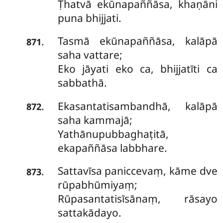
Ṭhatvā ekūnapaññāsa, khaṇāni
puna bhijjati.
Tasmā ekūnapaññāsa, kalāpā
.
871
saha vattare;
Eko jāyati eko ca, bhijjatīti ca
sabbathā.
Ekasantatisambandhā, kalāpā
.
872
saha kammajā;
Yathānupubbaghaṭitā,
ekapaññāsa labbhare.
Sattavīsa paniccevaṃ, kāme dve
.
873
rūpabhūmiyaṃ;
Rūpasantatisīsānaṃ, rāsayo
sattakādayo.