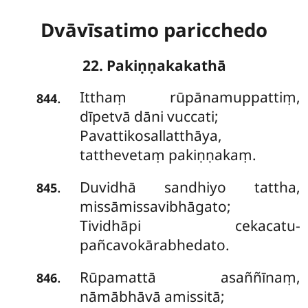
Dvāvīsatimo paricchedo
22. Pakiṇṇakakathā
Itthaṃ
rūpānamuppattiṃ,
.
844
dīpetvā dāni vuccati;
Pavattikosallatthāya,
tatthevetaṃ pakiṇṇakaṃ.
Duvidhā sandhiyo tattha,
.
845
missāmissavibhāgato;
Tividhāpi cekacatu-
pañcavokārabhedato.
Rūpamattā asaññīnaṃ,
.
846
nāmābhāvā amissitā;