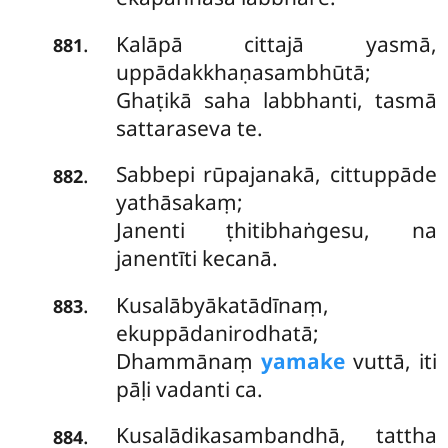
Kalāpā cittajā yasmā,
.
881
uppādakkhaṇasambhūtā;
Ghaṭikā saha labbhanti, tasmā
sattaraseva te.
Sabbepi rūpajanakā, cittuppāde
.
882
yathāsakaṃ;
Janenti ṭhitibhaṅgesu, na
janentīti kecanā.
Kusalābyākatādīnaṃ,
.
883
ekuppādanirodhatā;
Dhammānaṃ
yamake
vuttā, iti
pāḷi vadanti ca.
Kusalādikasambandhā, tattha
.
884