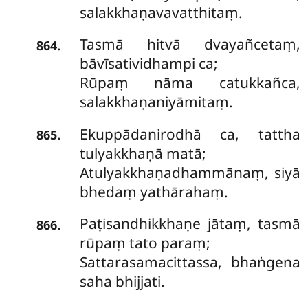
salakkhaṇavavatthitaṃ.
Tasmā hitvā dvayañcetaṃ,
.
864
bāvīsatividhampi ca;
Rūpaṃ nāma catukkañca,
salakkhaṇaniyāmitaṃ.
Ekuppādanirodhā
ca, tattha
.
865
tulyakkhaṇā matā;
Atulyakkhaṇadhammānaṃ, siyā
bhedaṃ yathārahaṃ.
Paṭisandhikkhaṇe jātaṃ, tasmā
.
866
rūpaṃ tato paraṃ;
Sattarasamacittassa, bhaṅgena
saha bhijjati.