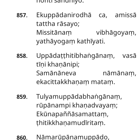
honti sandhiyo.
Ekuppādanirodhā ca, amissā
.
857
tattha rāsayo;
Missitānaṃ vibhāgoyaṃ,
yathāyogaṃ kathīyati.
Uppādaṭṭhitibhaṅgānaṃ, vasā
.
858
tīṇi khaṇānipi;
Samānāneva nāmānaṃ,
ekacittakkhaṇaṃ mataṃ.
Tulyamuppādabhaṅgānaṃ,
.
859
rūpānampi khaṇadvayaṃ;
Ekūnapaññāsamattaṃ,
ṭhitikkhaṇamudīritaṃ.
Nāmarūpānamuppādo,
.
860