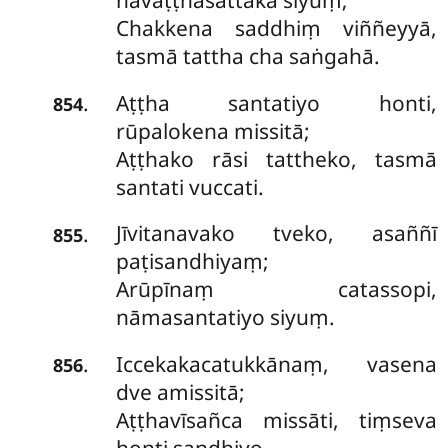
navaṭṭhasattakā
siyuṃ;
Chakkena saddhiṃ viññeyyā,
tasmā tattha cha saṅgahā.
Aṭṭha santatiyo honti,
.
854
rūpalokena missitā;
Aṭṭhako rāsi tattheko, tasmā
santati vuccati.
Jīvitanavako tveko, asaññī
.
855
paṭisandhiyaṃ;
Arūpīnaṃ catassopi,
nāmasantatiyo siyuṃ.
Iccekakacatukkānaṃ, vasena
.
856
dve amissitā;
Aṭṭhavīsañca missāti, tiṃseva