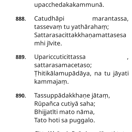
upacchedakakammunā.
Catudhāpi marantassa,
.
888
tassevaṃ tu yathārahaṃ;
Sattarasacittakkhaṇamattasesa
mhi jīvite.
Upariccuticittassa
,
.
889
sattarasamacetaso;
Ṭhitikālamupādāya, na tu jāyati
kammajaṃ.
Tassuppādakkhaṇe jātaṃ,
.
890
Rūpañca cutiyā saha;
Bhijjatīti mato nāma,
Tato hoti sa puggalo.