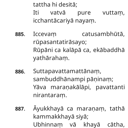
tattha hi desitā;
Iti vatvā pure vuttaṃ,
icchantācariyā nayaṃ.
Iccevaṃ catusambhūtā,
.
885
rūpasantatirāsayo;
Rūpāni ca kalāpā ca, ekābaddhā
yathārahaṃ.
Suttapavattamattānaṃ,
.
886
sambuddhānampi pāṇinaṃ;
Yāva maraṇakālāpi, pavattanti
nirantaraṃ.
Āyukkhayā
ca maraṇaṃ, tathā
.
887
kammakkhayā siyā;
Ubhinnaṃ vā khayā cātha,