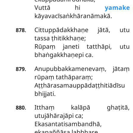
Vuttā hi
yamake
kāyavacīsaṅkhāranāmakā.
Cittuppādakkhaṇe jātā, utu
.
878
tassa ṭhitikkhaṇe;
Rūpaṃ janeti tatthāpi, utu
bhaṅgakkhaṇepi ca.
Anupubbakkamenevaṃ, jātaṃ
.
879
rūpaṃ tathāparaṃ;
Aṭṭhārasamauppādaṭṭhitiādīsu
bhijjati.
Itthaṃ kalāpā ghaṭitā,
.
880
utujāhārajāpi ca;
Ekasantatisambandhā,
ekapaññāsa labbhare.