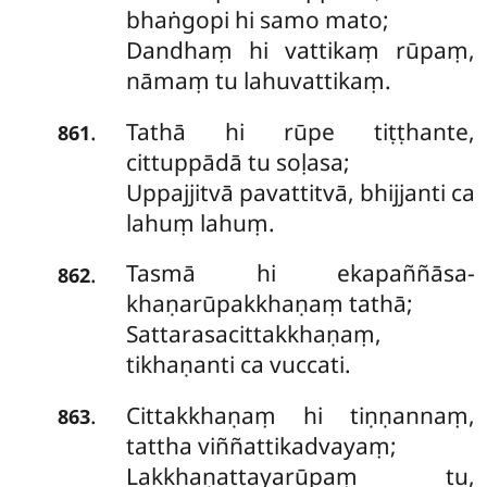
bhaṅgopi hi samo mato;
Dandhaṃ hi vattikaṃ rūpaṃ,
nāmaṃ tu lahuvattikaṃ.
Tathā hi rūpe tiṭṭhante,
.
861
cittuppādā tu soḷasa;
Uppajjitvā pavattitvā, bhijjanti ca
lahuṃ lahuṃ.
Tasmā
hi ekapaññāsa-
.
862
khaṇarūpakkhaṇaṃ tathā;
Sattarasacittakkhaṇaṃ,
tikhaṇanti ca vuccati.
Cittakkhaṇaṃ hi tiṇṇannaṃ,
.
863
tattha viññattikadvayaṃ;
Lakkhaṇattayarūpaṃ tu,