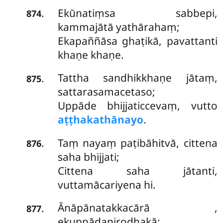
Ekūnatiṃsa sabbepi,
.
874
kammajātā yathārahaṃ;
Ekapaññāsa ghaṭikā, pavattanti
khaṇe khaṇe.
Tattha
sandhikkhaṇe jātaṃ,
.
875
sattarasamacetaso;
Uppāde bhijjaticcevaṃ, vutto
aṭṭhakathānayo
.
Taṃ nayaṃ paṭibāhitvā, cittena
.
876
saha bhijjati;
Cittena saha jātanti,
vuttamācariyena hi.
Ānāpānatakkacārā
,
.
877
ekuppādanirodhakā;