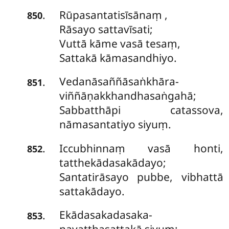
Rūpasantatisīsānaṃ
,
.
850
Rāsayo sattavīsati;
Vuttā kāme vasā tesaṃ,
Sattakā kāmasandhiyo.
Vedanāsaññāsaṅkhāra-
.
851
viññāṇakkhandhasaṅgahā;
Sabbatthāpi catassova,
nāmasantatiyo siyuṃ.
Iccubhinnaṃ vasā honti,
.
852
tatthekādasakādayo;
Santatirāsayo pubbe, vibhattā
sattakādayo.
Ekādasakadasaka-
.
853