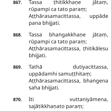
Tassa ṭhitikkhaṇe jātaṃ,
.
867
rūpampi ca tato paraṃ;
Aṭṭhārasamacittassa, uppāde
pana bhijjati.
Tassa bhaṅgakkhaṇe jātaṃ,
.
868
rūpampi ca tato paraṃ;
Aṭṭhārasamacittassa, ṭhitikālesu
bhijjati.
Tathā dutiyacittassa,
.
869
uppādamhi samuṭṭhitaṃ;
Aṭṭhārasamacittassa, bhaṅgena
saha bhijjati.
Iti vuttaniyāmena,
.
870
sajātikkhaṇato paraṃ;