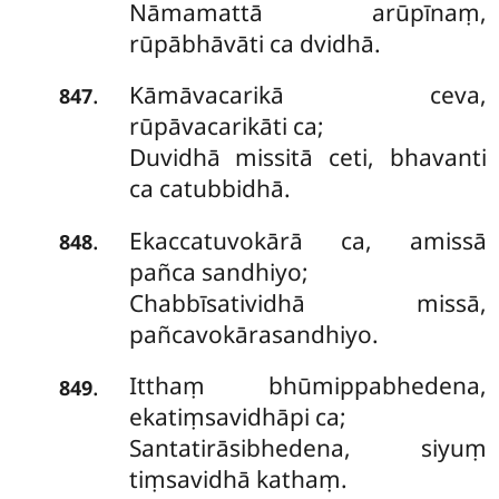
Nāmamattā arūpīnaṃ,
rūpābhāvāti ca dvidhā.
Kāmāvacarikā ceva,
.
847
rūpāvacarikāti ca;
Duvidhā missitā ceti, bhavanti
ca catubbidhā.
Ekaccatuvokārā ca, amissā
.
848
pañca sandhiyo;
Chabbīsatividhā missā,
pañcavokārasandhiyo.
Itthaṃ bhūmippabhedena,
.
849
ekatiṃsavidhāpi ca;
Santatirāsibhedena, siyuṃ
tiṃsavidhā kathaṃ.