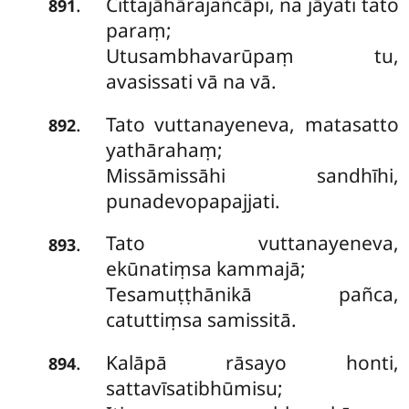
Cittajāhārajañcāpi, na jāyati tato
.
891
paraṃ;
Utusambhavarūpaṃ tu,
avasissati vā na vā.
Tato vuttanayeneva, matasatto
.
892
yathārahaṃ;
Missāmissāhi sandhīhi,
punadevopapajjati.
Tato vuttanayeneva,
.
893
ekūnatiṃsa kammajā;
Tesamuṭṭhānikā pañca,
catuttiṃsa samissitā.
Kalāpā rāsayo honti,
.
894
sattavīsatibhūmisu;