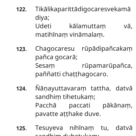
Tikālikaparittādigocaresvekamā
.
122
diya;
Udeti kālamuttaṃ vā,
matihīnaṃ vināmalaṃ.
Chagocaresu rūpādipañcakaṃ
.
123
pañca gocarā;
Sesaṃ rūpamarūpañca,
paññatti chaṭṭhagocaro.
Ñāṇayuttavaraṃ tattha, datvā
.
124
sandhiṃ tihetukaṃ;
Pacchā paccati pākānaṃ,
pavatte aṭṭhake duve.
Tesuyeva nihīnaṃ tu, datvā
.
125