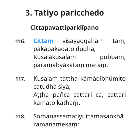
3. Tatiyo paricchedo
Cittapavattiparidīpano
Cittaṃ
visayaggāhaṃ taṃ,
.
116
pākāpākadato dudhā;
Kusalākusalaṃ pubbaṃ,
paramabyākataṃ mataṃ.
Kusalaṃ
tattha kāmādibhūmito
.
117
catudhā siyā;
Aṭṭha pañca cattāri ca, cattāri
kamato kathaṃ.
Somanassamatiyuttamasaṅkhā
.
118
ramanamekaṃ;