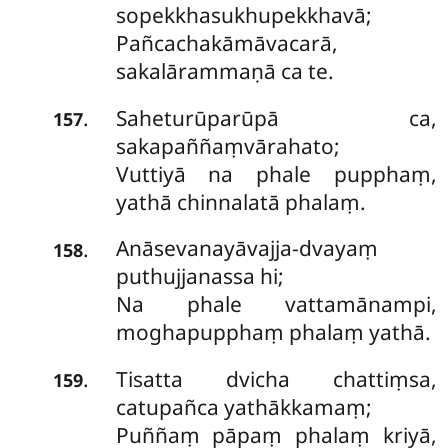
sopekkhasukhupekkhavā;
Pañcachakāmāvacarā,
sakalārammaṇā ca te.
Saheturūparūpā ca,
.
157
sakapaññaṃvārahato;
Vuttiyā na phale pupphaṃ,
yathā chinnalatā phalaṃ.
Anāsevanayāvajja-dvayaṃ
.
158
puthujjanassa hi;
Na phale vattamānampi,
moghapupphaṃ phalaṃ yathā.
Tisatta dvicha chattiṃsa,
.
159
catupañca yathākkamaṃ;
Puññaṃ pāpaṃ phalaṃ kriyā,