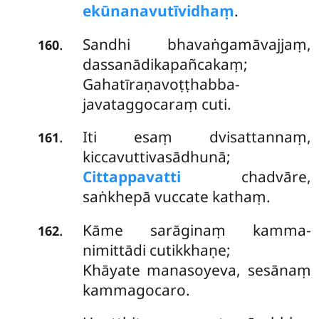
ekūnanavutīvidhaṃ
.
Sandhi bhavaṅgamāvajjaṃ,
.
160
dassanādikapañcakaṃ;
Gahatīraṇavoṭṭhabba-
javataggocaraṃ cuti.
Iti esaṃ dvisattannaṃ,
.
161
kiccavuttivasādhunā;
Cittappavatti
chadvāre,
saṅkhepā vuccate kathaṃ.
Kāme
sarāginaṃ kamma-
.
162
nimittādi cutikkhaṇe;
Khāyate manasoyeva, sesānaṃ
kammagocaro.