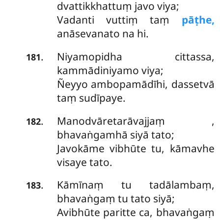
dvattikkhattuṃ javo viya;
Vadanti vuttiṃ taṃ
pāṭhe,
anāsevanato na hi.
Niyamopidha cittassa,
.
181
kammādiniyamo viya;
Ñeyyo ambopamādīhi, dassetvā
taṃ sudīpaye.
Manodvāretarāvajjaṃ
,
.
182
bhavaṅgamhā siyā tato;
Javokāme vibhūte tu, kāmavhe
visaye tato.
Kāmīnaṃ tu tadālambaṃ,
.
183
bhavaṅgaṃ tu tato siyā;
Avibhūte paritte ca, bhavaṅgaṃ