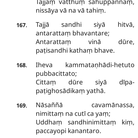
Tajjaṃ vatthuṃ sahuppannaṃ,
nissāya vā na vā tahiṃ.
Tajjā sandhi siyā hitvā,
.
167
antarattaṃ bhavantare;
Antarattaṃ vinā dūre,
paṭisandhi kathaṃ bhave.
Iheva kammataṇhādi-hetuto
.
168
pubbacittato;
Cittaṃ dūre siyā dīpa-
paṭighosādikaṃ yathā.
Nāsaññā
cavamānassa,
.
169
nimittaṃ na cutī ca yaṃ;
Uddhaṃ sandhinimittaṃ kiṃ,
paccayopi kanantaro.