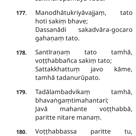
Manodhātukriyāvajjaṃ, tato
.
177
hoti sakiṃ bhave;
Dassanādi sakadvāra-gocaro
gahaṇaṃ tato.
Santīraṇaṃ tato tamhā,
.
178
voṭṭhabbañca sakiṃ tato;
Sattakkhattuṃ javo kāme,
tamhā tadanurūpato.
Tadālambadvikaṃ tamhā,
.
179
bhavaṅgaṃtimahantari;
Javā mahante voṭṭhabbā,
paritte nitare manaṃ.
Voṭṭhabbassa paritte tu,
.
180