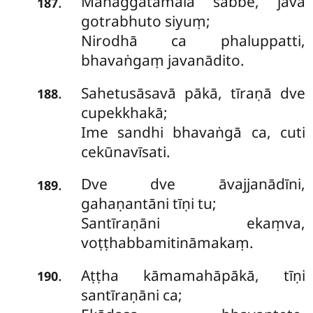
Mahaggatāmalā sabbe, javā
.
187
gotrabhuto siyuṃ;
Nirodhā ca phaluppatti,
bhavaṅgaṃ javanādito.
Sahetusāsavā pākā, tīraṇā dve
.
188
cupekkhakā;
Ime sandhi bhavaṅgā ca, cuti
cekūnavīsati.
Dve dve āvajjanādīni,
.
189
gahaṇantāni tīṇi tu;
Santīraṇāni ekaṃva,
voṭṭhabbamitināmakaṃ.
Aṭṭha kāmamahāpākā, tīṇi
.
190
santīraṇāni ca;