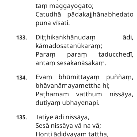
taṃ maggayogato;
Catudhā pādakajjhānabhedato
puna vīsati.
Diṭṭhikaṅkhānudaṃ ādi,
.
133
kāmadosatanūkaraṃ;
Paraṃ paraṃ taducchedī,
antaṃ sesakanāsakaṃ.
Evaṃ bhūmittayaṃ puññaṃ,
.
134
bhāvanāmayamettha hi;
Paṭhamaṃ vatthuṃ nissāya,
dutiyaṃ ubhayenapi.
Tatiye ādi nissāya,
.
135
Sesā nissāya vā na vā;
Honti ādidvayaṃ tattha,