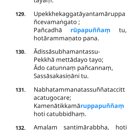
tayaṃ.
Upekkhekaggatāyantamāruppa
.
129
ñcevamaṅgato
;
Pañcadhā
rūpapuññaṃ
tu,
hotārammaṇato pana.
Ādissāsubhamantassu-
.
130
Pekkhā mettādayo tayo;
Ādo catunnaṃ pañcannaṃ,
Sassāsakasiṇāni tu.
Nabhatammanatassuññataccitt
.
131
acatugocare;
Kamenātikkamā
ruppapuññaṃ
hoti catubbidhaṃ.
Amalaṃ
santimārabbha, hoti
.
132