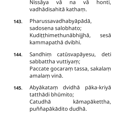
Nissāya vā na vā honti,
vadhādisahitā kathaṃ.
Pharussavadhabyāpādā,
.
143
sadosena salobhato;
Kudiṭṭhimethunābhijjhā, sesā
kammapathā dvibhi.
Sandhiṃ
catūsvapāyesu, deti
.
144
sabbattha vuttiyaṃ;
Paccate gocaraṃ tassa, sakalaṃ
amalaṃ vinā.
Abyākataṃ dvidhā pāka-kriyā
.
145
tatthādi bhūmito;
Catudhā kāmapākettha,
puññapākādito dudhā.