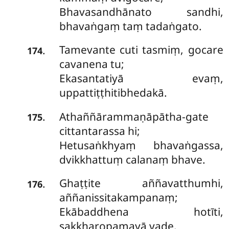
Bhavasandhānato sandhi,
bhavaṅgaṃ taṃ tadaṅgato.
Tamevante
cuti tasmiṃ, gocare
.
174
cavanena tu;
Ekasantatiyā evaṃ,
uppattiṭṭhitibhedakā.
Athaññārammaṇāpātha-gate
.
175
cittantarassa hi;
Hetusaṅkhyaṃ bhavaṅgassa,
dvikkhattuṃ calanaṃ bhave.
Ghaṭṭite aññavatthumhi,
.
176
aññanissitakampanaṃ;
Ekābaddhena hotīti,
sakkharopamayā vade.