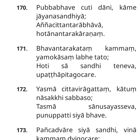
Pubbabhave cuti dāni, kāme
.
170
jāyanasandhiyā;
Aññacittantarābhāvā,
hotānantarakāraṇaṃ.
Bhavantarakataṃ kammaṃ,
.
171
yamokāsaṃ labhe tato;
Hoti sā sandhi teneva,
upaṭṭhāpitagocare.
Yasmā cittavirāgattaṃ, kātuṃ
.
172
nāsakkhi sabbaso;
Tasmā sānusayasseva,
punuppatti siyā bhave.
Pañcadvāre siyā sandhi, vinā
.
173
kammaṃ dvigocare;