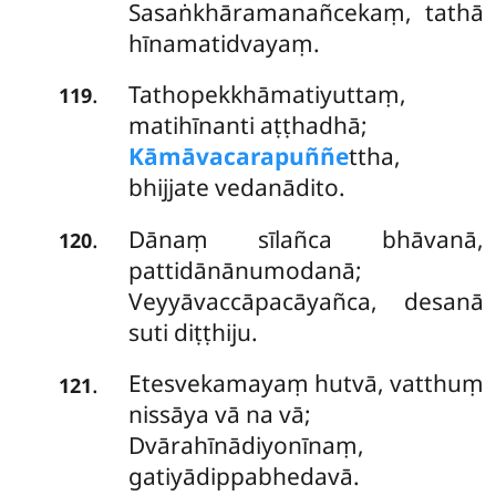
Sasaṅkhāramanañcekaṃ, tathā
hīnamatidvayaṃ.
Tathopekkhāmatiyuttaṃ,
.
119
matihīnanti aṭṭhadhā;
Kāmāvacarapuññe
ttha,
bhijjate vedanādito.
Dānaṃ
sīlañca bhāvanā,
.
120
pattidānānumodanā;
Veyyāvaccāpacāyañca, desanā
suti diṭṭhiju.
Etesvekamayaṃ hutvā, vatthuṃ
.
121
nissāya vā na vā;
Dvārahīnādiyonīnaṃ,
gatiyādippabhedavā.