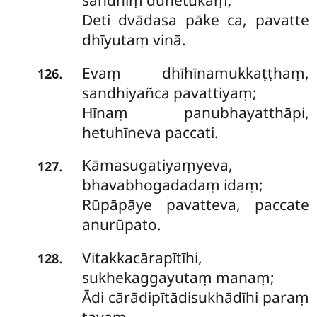
sandhiṃ duhetukaṃ;
Deti dvādasa pāke ca, pavatte
dhīyutaṃ vinā.
Evaṃ dhīhīnamukkaṭṭhaṃ,
.
126
sandhiyañca pavattiyaṃ;
Hīnaṃ panubhayatthāpi,
hetuhīneva paccati.
Kāmasugatiyaṃyeva,
.
127
bhavabhogadadaṃ idaṃ;
Rūpāpāye pavatteva, paccate
anurūpato.
Vitakkacārapītīhi,
.
128
sukhekaggayutaṃ manaṃ;
Ādi cārādipītādisukhādīhi paraṃ