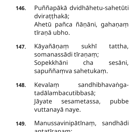
Puññapākā dvidhāhetu-sahetūti
.
146
dviraṭṭhakā;
Ahetū pañca ñāṇāni, gahaṇaṃ
tīraṇā ubho.
Kāyañāṇaṃ sukhī tattha,
.
147
somanassādi tīraṇaṃ;
Sopekkhāni cha sesāni,
sapuññaṃva sahetukaṃ.
Kevalaṃ sandhibhavaṅga-
.
148
tadālambacutibbasā;
Jāyate sesametassa, pubbe
vuttanayā naye.
Manussavinipātīnaṃ, sandhādi
.
149
antatīraṇaṃ;