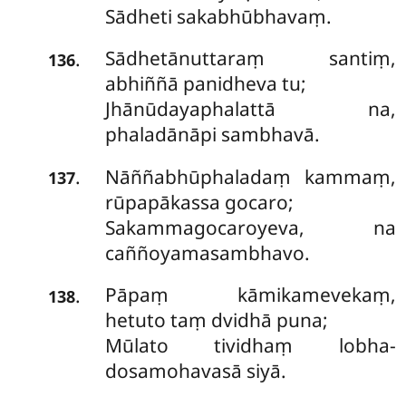
Sādheti sakabhūbhavaṃ.
Sādhetānuttaraṃ santiṃ,
.
136
abhiññā panidheva tu;
Jhānūdayaphalattā na,
phaladānāpi sambhavā.
Nāññabhūphaladaṃ kammaṃ,
.
137
rūpapākassa gocaro;
Sakammagocaroyeva, na
caññoyamasambhavo.
Pāpaṃ kāmikamevekaṃ,
.
138
hetuto taṃ dvidhā puna;
Mūlato tividhaṃ lobha-
dosamohavasā siyā.