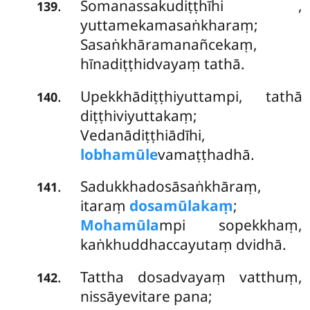
Somanassakudiṭṭhīhi
,
.
139
yuttamekamasaṅkharaṃ;
Sasaṅkhāramanañcekaṃ,
hīnadiṭṭhidvayaṃ tathā.
Upekkhādiṭṭhiyuttampi, tathā
.
140
diṭṭhiviyuttakaṃ;
Vedanādiṭṭhiādīhi,
lobhamūle
vamaṭṭhadhā.
Sadukkhadosāsaṅkhāraṃ,
.
141
itaraṃ
dosamūlakaṃ
;
Mohamūla
mpi sopekkhaṃ,
kaṅkhuddhaccayutaṃ dvidhā.
Tattha dosadvayaṃ vatthuṃ,
.
142
nissāyevitare pana;