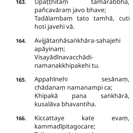
Upaṭṭhitaṃ tamārabbha,
.
163
pañcavāraṃ javo bhave;
Tadālambaṃ tato tamhā, cuti
hoti javehi vā.
Avijjātaṇhāsaṅkhāra-sahajehi
.
164
apāyinaṃ;
Visayādīnavacchādi-
namanakkhipakehi tu.
Appahīnehi sesānaṃ,
.
165
chādanaṃ namanampi ca;
Khipakā pana saṅkhārā,
kusalāva bhavantiha.
Kiccattaye kate evaṃ,
.
166
kammadīpitagocare;