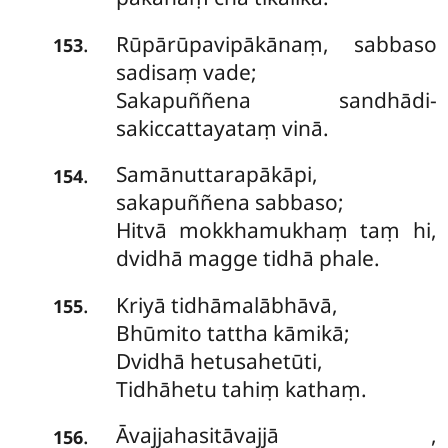
Rūpārūpavipākānaṃ, sabbaso
.
153
sadisaṃ vade;
Sakapuññena sandhādi-
sakiccattayataṃ vinā.
Samānuttarapākāpi,
.
154
sakapuññena sabbaso;
Hitvā mokkhamukhaṃ taṃ hi,
dvidhā magge tidhā phale.
Kriyā tidhāmalābhāvā,
.
155
Bhūmito tattha kāmikā;
Dvidhā hetusahetūti,
Tidhāhetu tahiṃ kathaṃ.
Āvajjahasitāvajjā
,
.
156