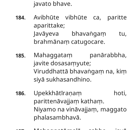
javato bhave.
Avibhūte vibhūte ca, paritte
.
184
aparittake;
Javāyeva bhavaṅgaṃ tu,
brahmānaṃ catugocare.
Mahaggataṃ panārabbha,
.
185
javite dosasaṃyute;
Viruddhattā bhavaṅgaṃ na, kiṃ
siyā sukhasandhino.
Upekkhātīraṇaṃ
hoti,
.
186
parittenāvajjaṃ kathaṃ.
Niyamo na vināvajjaṃ, maggato
phalasambhavā.