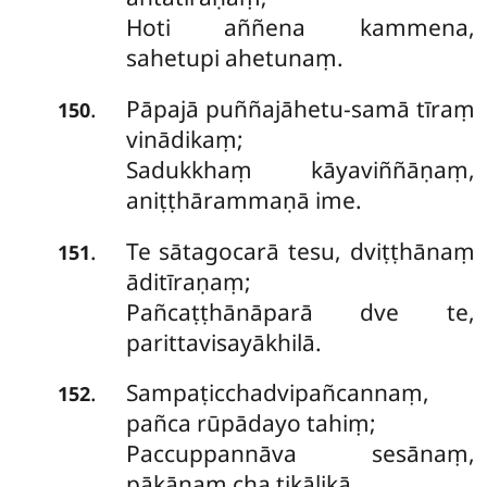
Hoti aññena kammena,
sahetupi ahetunaṃ.
Pāpajā puññajāhetu-samā tīraṃ
.
150
vinādikaṃ;
Sadukkhaṃ kāyaviññāṇaṃ,
aniṭṭhārammaṇā ime.
Te
sātagocarā tesu, dviṭṭhānaṃ
.
151
āditīraṇaṃ;
Pañcaṭṭhānāparā dve te,
parittavisayākhilā.
Sampaṭicchadvipañcannaṃ,
.
152
pañca rūpādayo tahiṃ;
Paccuppannāva sesānaṃ,
pākānaṃ cha tikālikā.