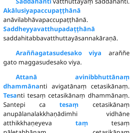
Saddahanti
vatthuttayaṃ saddahanti.
Akālusiyapaccupaṭṭhānā
anāvilabhāvapaccupaṭṭhānā.
Saddheyyavatthupadaṭṭhānā
saddahitabbavatthuttayāsannakāraṇā.
Araññagatasudesako viya
araññe
gato maggasudesako viya.
Attanā avinibbhuttānaṃ
dhammāna
nti avigatānaṃ cetasikānaṃ.
Tesa
nti tesaṃ cetasikānaṃ dhammānaṃ.
Santepi ca
tesaṃ
cetasikānaṃ
anupālanalakkhaṇādimhi
vidhāne
atthikkhaṇeyeva
taṃ
tesaṃ
pāletabbānaṃ cetasikānaṃ