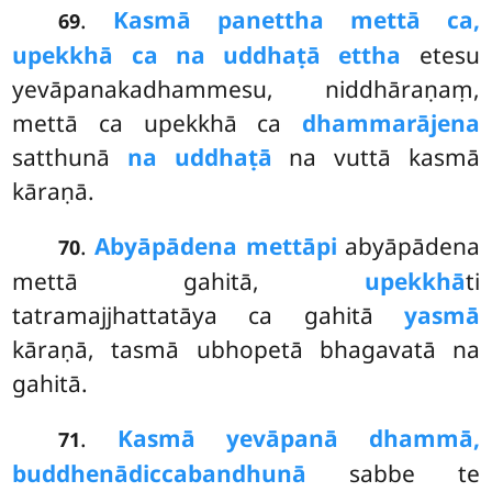
.
Kasmā panettha mettā ca,
69
upekkhā ca na uddhaṭā ettha
etesu
yevāpanakadhammesu, niddhāraṇaṃ,
mettā ca upekkhā ca
dhammarājena
satthunā
na uddhaṭā
na vuttā kasmā
kāraṇā.
.
Abyāpādena mettāpi
abyāpādena
70
mettā gahitā,
upekkhā
ti
tatramajjhattatāya ca gahitā
yasmā
kāraṇā, tasmā ubhopetā bhagavatā na
gahitā.
.
Kasmā yevāpanā dhammā,
71
buddhenādiccabandhunā
sabbe te