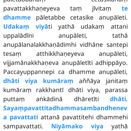
pavattakkhaṇeyeva taṃ jīvitaṃ
te
dhamme
pāletabbe cetasike anupāleti.
Udakaṃ viyā
ti yathā udakaṃ attani
uppalādīni anupāleti, tathā
anupālanalakkhaṇādimhi vidhāne santepi
tesaṃ atthikkhaṇeyeva anupāleti,
vijjamānakkhaṇeva anupāletīti adhippāyo.
Paccayuppannepi ca dhamme anupāleti,
dhāti viya kumāraṃ
aññāya janitaṃ
kumāraṃ rakkhantī dhāti viya, parassa
puttaṃ aṅkādinā dhāretīti
dhāti
.
Sayaṃpavattitadhammasambandhenev
a pavattati
attanā pavattitehi dhammehi
sampavattati.
Niyāmako viya
yathā