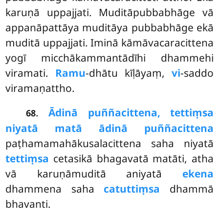
karuṇā uppajjati. Muditāpubbabhāge vā
appanāpattāya muditāya pubbabhāge ekā
muditā
uppajjati. Iminā kāmāvacaracittena
yogī micchākammantādīhi dhammehi
viramati.
Ramu
-dhātu kīḷāyaṃ,
vi
-saddo
viramaṇattho.
.
Ādinā puññacittena, tettiṃsa
68
niyatā matā ādinā puññacittena
paṭhamamahākusalacittena saha niyatā
tettiṃsa
cetasikā bhagavatā matāti, atha
vā karuṇāmuditā aniyatā
ekena
dhammena saha
catuttiṃsa
dhammā
bhavanti.