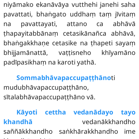
niyāmako ekanāvāya vutthehi janehi saha
pavattati, bhaṅgato uddhaṃ taṃ jīvitaṃ
na pavattayati, attano ca abhāvā
ṭhapayitabbānaṃ cetasikānañca abhāvā,
bhaṅgakkhaṇe cetasike na ṭhapeti sayaṃ
bhijjamānattā, vaṭṭisneho khīyamāno
padīpasikhaṃ na karoti yathā.
Sommabhāvapaccupaṭṭhāno
ti
mudubhāvapaccupaṭṭhāno,
sītalabhāvapaccupaṭṭhāno vā.
Kāyoti cettha vedanādayo tayo
khandhā
vedanākkhandho
saññākkhandho saṅkhārakkhandho ime