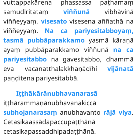
vuttappakārena phassassa paṭhamaṃ
samudīritataṃ
viññunā
vibhāvinā
viññeyyaṃ,
visesato
visesena aññathā na
viññeyyaṃ.
Na ca pariyesitabboyaṃ,
tasmā pubbāparakkamo
yasmā kāraṇā
ayaṃ pubbāparakkamo viññunā
na ca
pariyesitabbo
na gavesitabbo, dhammā
eva vacanatthalakkhaṇādīhi
vijānatā
paṇḍitena pariyesitabbā.
Iṭṭhākārānubhavanarasā
iṭṭhārammaṇānubhavanakiccā
subhojanarasaṃ
anubhavanto
rājā viya
.
Cetasikaassādapaccupaṭṭhānā
cetasikapassaddhipadaṭṭhānā.