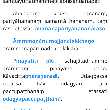
sampayuttadhammepi abhisandahāpeti.
Āhananaṃ bhuso hananaṃ,
pariyāhananaṃ samantā hananaṃ, taṃ
raso etassāti
āhananapariyāhananaraso
.
Ārammaṇānumajjanalakkhaṇo
ārammaṇaparimaddanalakkhaṇo.
Pinayatīti pīti,
sahajātadhamme
ārammaṇe pinayatīti attho.
Kāyacitta
pharaṇarasā
. Udaggassa
cittassa bhāvo odagyaṃ, taṃ
paccupaṭṭhānaṃ etassāti
odagyapaccupaṭṭhānā
.