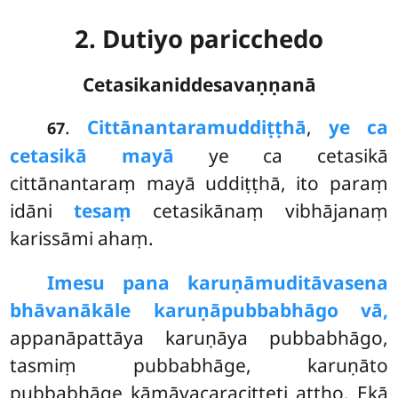
2. Dutiyo paricchedo
Cetasikaniddesavaṇṇanā
.
Cittānantaramuddiṭṭhā
,
ye ca
67
cetasikā mayā
ye ca cetasikā
cittānantaraṃ mayā uddiṭṭhā, ito paraṃ
idāni
tesaṃ
cetasikānaṃ vibhājanaṃ
karissāmi ahaṃ.
Imesu pana karuṇāmuditāvasena
bhāvanākāle karuṇāpubbabhāgo vā,
appanāpattāya karuṇāya pubbabhāgo,
tasmiṃ pubbabhāge, karuṇāto
pubbabhāge kāmāvacaracitteti attho. Ekā