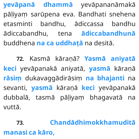
yevāpanā dhammā
yevāpananāmakā
pāḷiyaṃ sarūpena eva. Bandhati snehena
etasminti bandhu, ādiccassa bandhu
ādiccabandhu, tena
ādiccabandhunā
buddhena
na ca uddhaṭā
na desitā.
. Kasmā
kāraṇā?
Yasmā aniyatā
72
keci
yevāpanakā aniyatā,
yasmā
kāraṇā
rāsiṃ
dukavaggādirāsiṃ
na bhajanti
na
sevanti,
yasmā
kāraṇā
keci
yevāpanakā
dubbalā, tasmā pāḷiyaṃ bhagavatā na
vuttā.
.
Chandādhimokkhamuditā
73
manasi ca kāro,