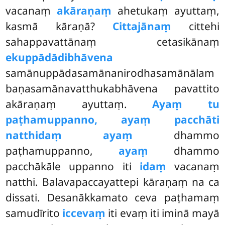
vacanaṃ
akāraṇaṃ
ahetukaṃ ayuttaṃ,
kasmā kāraṇā?
Cittajānaṃ
cittehi
sahappavattānaṃ cetasikānaṃ
ekuppādādibhāvena
samānuppādasamānanirodhasamānālam
baṇasamānavatthukabhāvena pavattito
akāraṇaṃ ayuttaṃ.
Ayaṃ tu
paṭhamuppanno, ayaṃ pacchāti
natthidaṃ ayaṃ
dhammo
paṭhamuppanno,
ayaṃ
dhammo
pacchākāle uppanno iti
idaṃ
vacanaṃ
natthi. Balavapaccayattepi kāraṇaṃ na ca
dissati. Desanākkamato ceva paṭhamaṃ
samudīrito
iccevaṃ
iti evaṃ iti iminā mayā