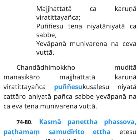
Majjhattatā ca karuṇā
viratittayañca;
Puññesu tena niyatāniyatā ca
sabbe,
Yevāpanā munivarena na ceva
vuttā.
Chandādhimokkho
muditā
manasikāro majjhattatā karuṇā
viratittayañca
puññesu
kusalesu niyatā
cattāro aniyatā pañca sabbe yevāpanā na
ca eva tena munivarena vuttā.
.
Kasmā panettha phassova,
74-80
paṭhamaṃ samudīrito ettha
etesu