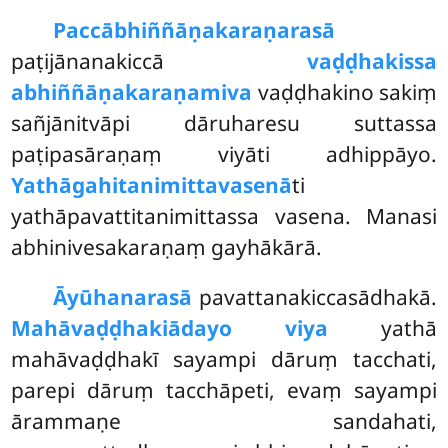
Paccābhiññāṇakaraṇarasā
paṭijānanakiccā
vaḍḍhakissa
abhiññāṇakaraṇamiva
vaḍḍhakino sakiṃ
sañjānitvāpi dāruharesu suttassa
paṭipasāraṇaṃ viyāti adhippāyo.
Yathāgahitanimittavasenā
ti
yathāpavattitanimittassa vasena. Manasi
abhinivesakaraṇaṃ gayhākārā.
Āyūhanarasā
pavattanakiccasādhakā.
Mahāvaḍḍhakiādayo viya
yathā
mahāvaḍḍhakī sayampi dāruṃ tacchati,
parepi dāruṃ tacchāpeti, evaṃ sayampi
ārammaṇe sandahati,