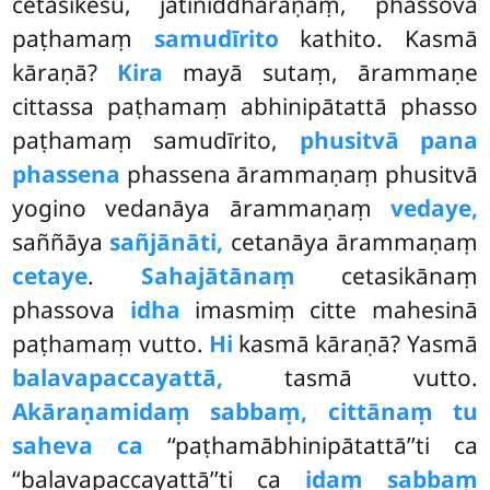
cetasikesu, jātiniddhāraṇaṃ, phassova
paṭhamaṃ
samudīrito
kathito. Kasmā
kāraṇā?
Kira
mayā sutaṃ, ārammaṇe
cittassa paṭhamaṃ abhinipātattā phasso
paṭhamaṃ samudīrito,
phusitvā pana
phassena
phassena ārammaṇaṃ phusitvā
yogino vedanāya ārammaṇaṃ
vedaye,
saññāya
sañjānāti,
cetanāya ārammaṇaṃ
cetaye
.
Sahajātānaṃ
cetasikānaṃ
phassova
idha
imasmiṃ citte mahesinā
paṭhamaṃ vutto.
Hi
kasmā kāraṇā? Yasmā
balavapaccayattā,
tasmā vutto.
Akāraṇamidaṃ sabbaṃ, cittānaṃ tu
saheva ca
‘‘paṭhamābhinipātattā’’ti ca
‘‘balavapaccayattā’’ti ca
idaṃ sabbaṃ