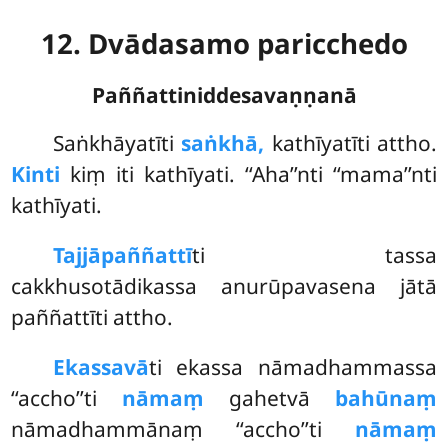
12. Dvādasamo paricchedo
Paññattiniddesavaṇṇanā
Saṅkhāyatīti
saṅkhā,
kathīyatīti attho.
Kinti
kiṃ iti kathīyati. ‘‘Aha’’nti ‘‘mama’’nti
kathīyati.
Tajjāpaññattī
ti tassa
cakkhusotādikassa anurūpavasena jātā
paññattīti attho.
Ekassavā
ti ekassa nāmadhammassa
‘‘accho’’ti
nāmaṃ
gahetvā
bahūnaṃ
nāmadhammānaṃ ‘‘accho’’ti
nāmaṃ