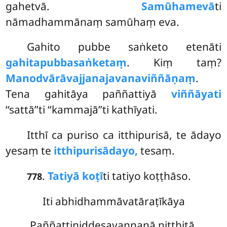
gahetvā.
Samūhamevā
ti
nāmadhammānaṃ samūhaṃ eva.
Gahito pubbe saṅketo etenāti
gahitapubbasaṅketaṃ
. Kiṃ taṃ?
Manodvārāvajjanajavanaviññāṇaṃ
.
Tena gahitāya paññattiyā
viññāyati
‘‘sattā’’ti ‘‘kammajā’’ti kathīyati.
Itthī
ca puriso ca itthipurisā, te ādayo
yesaṃ te
itthipurisādayo,
tesaṃ.
.
Tatiyā koṭī
ti tatiyo koṭṭhāso.
778
Iti abhidhammāvatāraṭīkāya
Paññattiniddesavaṇṇanā niṭṭhitā.