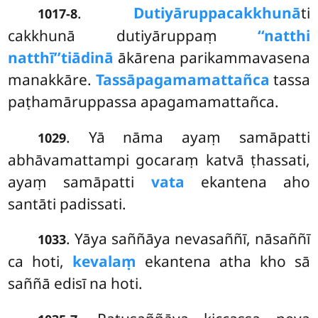
.
Dutiyāruppacakkhunā
ti
1017-8
cakkhunā dutiyāruppaṃ
‘‘natthi
natthī’’tiādinā
ākārena parikammavasena
manakkāre.
Tassāpagamamattañca
tassa
paṭhamāruppassa apagamamattañca.
. Yā nāma ayaṃ samāpatti
1029
abhāvamattampi gocaraṃ katvā ṭhassati,
ayaṃ samāpatti
vata
ekantena aho
santāti padissati.
. Yāya saññāya nevasaññī, nāsaññī
1033
ca hoti,
kevalaṃ
ekantena atha kho sā
saññā edisī na hoti.