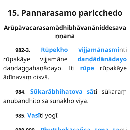
15. Pannarasamo paricchedo
Arūpāvacarasamādhibhāvanāniddesava
ṇṇanā
.
Rūpe
kho vijjamānasmi
nti
982-3
rūpakāye vijjamāne
daṇḍādānādayo
daṇḍaggahaṇādayo. Iti
rūpe
rūpakāye
ādīnavaṃ disvā.
.
Sūkarābhihatova sā
ti sūkaraṃ
984
anubandhito sā sunakho viya.
.
Vasī
ti yogī.
985
.
Phuṭṭhokāsañca tena ta
nti