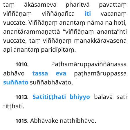
taṃ ākāsameva pharitvā pavattaṃ
viññāṇaṃ viññāṇañca
iti
vacanaṃ
vuccate. Viññāṇaṃ anantaṃ nāma na hoti,
anantārammaṇattā ‘‘viññāṇaṃ ananta’’nti
vuccate, taṃ viññāṇaṃ manakkāravasena
api anantaṃ paridīpitaṃ.
. Paṭhamāruppaviññāṇassa
1010
abhāvo
tassa eva
paṭhamāruppassa
suññato
suññabhāvato.
.
Sati
tiṭṭhati bhiyyo
balavā sati
1013
tiṭṭhati.
. Abhāvake natthibhāve.
1015