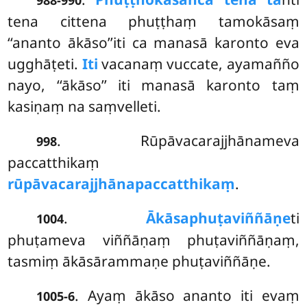
988-990
tena cittena phuṭṭhaṃ tamokāsaṃ
‘‘ananto ākāso’’iti ca manasā karonto eva
ugghāṭeti.
Iti
vacanaṃ vuccate, ayamañño
nayo, ‘‘ākāso’’ iti manasā karonto taṃ
kasiṇaṃ na saṃvelleti.
. Rūpāvacarajjhānameva
998
paccatthikaṃ
rūpāvacarajjhānapaccatthikaṃ
.
.
Ākāsaphuṭaviññāṇe
ti
1004
phuṭameva viññāṇaṃ phuṭaviññāṇaṃ,
tasmiṃ ākāsārammaṇe phuṭaviññāṇe.
. Ayaṃ ākāso ananto iti evaṃ
1005-6