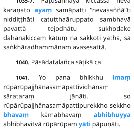
. Paṭusaññāya kiccassa neva
1035-7
karaṇato
ayaṃ
samāpatti ‘‘nevasaññā’’ti
niddiṭṭhāti catutthaāruppato sambhavā
pavattā tejodhātu sukhodake
dahanakiccaṃ kātuṃ na sakkoti yathā, sā
saṅkhāradhammānaṃ avasesattā.
. Pāsādatalañca
sāṭikā ca.
1040
. Yo pana bhikkhu
imaṃ
1041
rūpārūpajjhānasamāpattividhānaṃ
sārataraṃ jānāti, so
rūpārūpajjhānasamāpattipurekkho sekkho
bhavaṃ
kāmabhavaṃ
abhibhuyya
abhibhavitvā rūpārūpaṃ
yāti
pāpuṇāti.