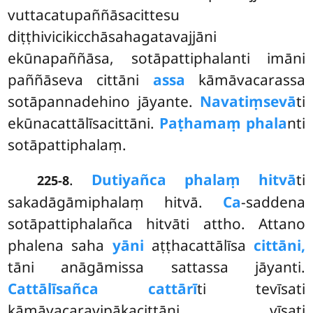
vuttacatupaññāsacittesu
diṭṭhivicikicchāsahagatavajjāni
ekūnapaññāsa, sotāpattiphalanti imāni
paññāseva cittāni
assa
kāmāvacarassa
sotāpannadehino jāyante.
Navatiṃsevā
ti
ekūnacattālīsacittāni.
Paṭhamaṃ phala
nti
sotāpattiphalaṃ.
.
Dutiyañca phalaṃ hitvā
ti
225-8
sakadāgāmiphalaṃ hitvā.
Ca
-saddena
sotāpattiphalañca hitvāti attho. Attano
phalena
saha
yāni
aṭṭhacattālīsa
cittāni,
tāni anāgāmissa sattassa jāyanti.
Cattālīsañca cattārī
ti tevīsati
kāmāvacaravipākacittāni, vīsati