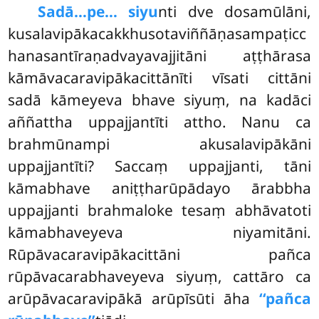
Sadā…pe… siyu
nti dve dosamūlāni,
kusalavipākacakkhusotaviññāṇasampaṭicc
hanasantīraṇadvayavajjitāni aṭṭhārasa
kāmāvacaravipākacittānīti vīsati cittāni
sadā kāmeyeva bhave siyuṃ, na kadāci
aññattha uppajjantīti attho. Nanu ca
brahmūnampi akusalavipākāni
uppajjantīti? Saccaṃ uppajjanti, tāni
kāmabhave aniṭṭharūpādayo ārabbha
uppajjanti brahmaloke tesaṃ abhāvatoti
kāmabhaveyeva niyamitāni.
Rūpāvacaravipākacittāni pañca
rūpāvacarabhaveyeva siyuṃ, cattāro ca
arūpāvacaravipākā arūpīsūti āha
‘‘pañca