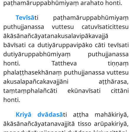
paṭhamāruppabhūmiyaṃ arahato honti.
Tevīsā
ti paṭhamāruppabhūmiyaṃ
puthujjanassa vuttesu catuvīsaticittesu
ākāsānañcāyatanakusalavipākavajjā
bāvīsati ca dutiyāruppavipāko cāti tevīsati
dutiyāruppabhūmiyaṃ puthujjanassa
honti. Tattheva tiṇṇaṃ
phalaṭṭhasekhānaṃ puthujjanassa vuttesu
akusalapañcakavajjāni aṭṭhārasa,
taṃtaṃphalañcāti ekūnavīsati cittāni
honti.
Kriyā dvādasā
ti aṭṭha mahākiriyā,
ākāsānañcāyatanavajjitā tisso arūpakiriyā,