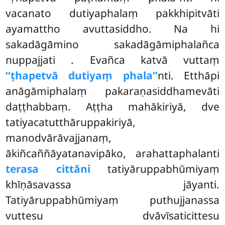
vacanato dutiyaphalaṃ pakkhipitvāti
ayamattho avuttasiddho. Na hi
sakadāgāmino sakadāgāmiphalañca
nuppajjati
. Evañca katvā vuttaṃ
‘‘ṭhapetvā dutiyaṃ phala’’
nti. Etthāpi
anāgāmiphalaṃ pakaraṇasiddhamevāti
daṭṭhabbaṃ. Aṭṭha mahākiriyā, dve
tatiyacatutthāruppakiriyā,
manodvārāvajjanaṃ,
ākiñcaññāyatanavipāko, arahattaphalanti
terasa cittāni
tatiyāruppabhūmiyaṃ
khīṇāsavassa jāyanti.
Tatiyāruppabhūmiyaṃ puthujjanassa
vuttesu dvāvīsaticittesu