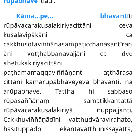
rūpabhave’’
tiādi.
Kāma
…pe… bhavantī
ti
rūpāvacarakusalakiriyacittāni ceva
kusalavipākāni ca
cakkhusotaviññāṇasampaṭicchanasantīraṇ
āni voṭṭhabbanavajjāni ca dve
ahetukakiriyacittāni
paṭhamamaggaviññāṇanti aṭṭhārasa
cittāni kāmarūpabhaveyeva bhavanti, na
arūpabhave. Tattha hi sabbaso
rūpasaññānaṃ samatikkantattā
rūpāvacarakusalakiriyā nuppajjanti.
Cakkhuviññāṇādīni vatthudvāravirahato,
hasituppādo ekantavatthunissayattā,