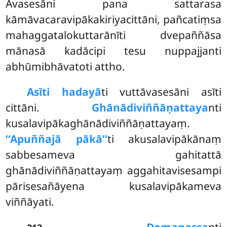
Avasesāni pana sattarasa
kāmāvacaravipākakiriyacittāni, pañcatiṃsa
mahaggatalokuttarānīti dvepaññāsa
mānasā kadācipi tesu nuppajjanti
abhūmibhāvatoti attho.
Asīti hadayā
ti vuttāvasesāni asīti
cittāni.
Ghānādiviññāṇattaya
nti
kusalavipākaghānādiviññāṇattayaṃ.
‘‘Apuññajā pākā’’
ti akusalavipākānaṃ
sabbesameva gahitattā
ghānādiviññāṇattayaṃ aggahitavisesampi
pārisesañāyena kusalavipākameva
viññāyati.
.
Domanassa
nti