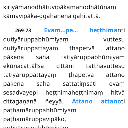
kiriyāmanodhātuvipākamanodhātūnaṃ
kāmavipāka-ggahaṇena gahitattā.
.
Evaṃ…pe… heṭṭhima
nti
269-73
dutiyāruppabhūmiyaṃ vuttesu
dutiyāruppattayaṃ ṭhapetvā attano
pākena saha tatiyāruppabhūmiyaṃ
ekūnacattālīsa cittāni tatthavuttesu
tatiyāruppattayaṃ ṭhapetvā
attano
pākena saha sattatiṃsāti evaṃ
sesadvayepi heṭṭhimaheṭṭhimaṃ hitvā
cittagaṇanā ñeyyā.
Attano attano
ti
paṭhamāruppabhūmiyaṃ
paṭhamāruppavipāko,
dutiyāruppabhūmiyaṃ