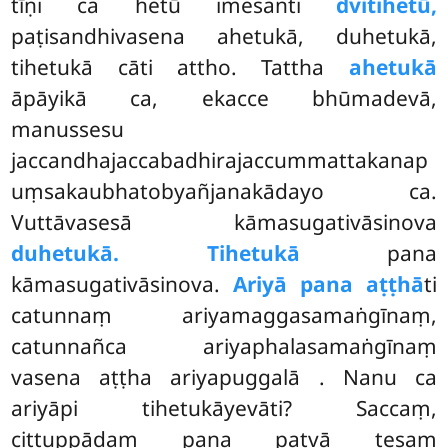
tīṇi ca hetū imesanti
dvitihetū,
paṭisandhivasena ahetukā, duhetukā,
tihetukā cāti attho. Tattha
ahetukā
āpāyikā ca, ekacce bhūmadevā,
manussesu
jaccandhajaccabadhirajaccummattakanap
uṃsakaubhatobyañjanakādayo ca.
Vuttāvasesā kāmasugativāsinova
duhetukā. Tihetukā
pana
kāmasugativāsinova.
Ariyā pana aṭṭhā
ti
catunnaṃ ariyamaggasamaṅgīnaṃ,
catunnañca ariyaphalasamaṅgīnaṃ
vasena aṭṭha ariyapuggalā
. Nanu ca
ariyāpi tihetukāyevāti? Saccaṃ,
cittuppādaṃ pana patvā tesaṃ