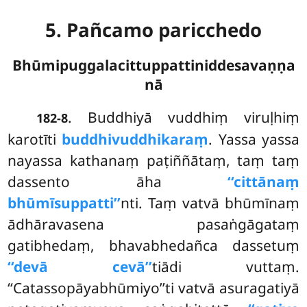
5. Pañcamo paricchedo
Bhūmipuggalacittuppattiniddesavaṇṇa
nā
. Buddhiyā
vuddhiṃ viruḷhiṃ
182-8
karotīti
buddhivuddhikaraṃ
. Yassa yassa
nayassa kathanaṃ paṭiññātaṃ, taṃ taṃ
dassento āha
‘‘cittānaṃ
bhūmīsuppatti’’
nti. Taṃ vatvā bhūmīnaṃ
ādhāravasena pasaṅgāgataṃ
gatibhedaṃ, bhavabhedañca dassetuṃ
‘‘devā cevā’’
tiādi vuttaṃ.
‘‘Catassopāyabhūmiyo’’ti vatvā asuragatiyā