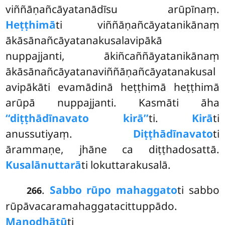
viññāṇañcāyatanādīsu arūpīnaṃ.
Heṭṭhimā
ti viññāṇañcāyatanikānaṃ
ākāsānañcāyatanakusalavipākā
nuppajjanti, ākiñcaññāyatanikānaṃ
ākāsānañcāyatanaviññāṇañcāyatanakusal
avipākāti evamādinā heṭṭhimā heṭṭhimā
arūpā nuppajjanti. Kasmāti āha
‘‘diṭṭhādīnavato kirā’’
ti.
Kirā
ti
anussutiyaṃ.
Diṭṭhādīnavato
ti
ārammaṇe, jhāne ca diṭṭhadosattā.
Kusalānuttarā
ti lokuttarakusalā.
.
Sabbo rūpo mahaggato
ti sabbo
266
rūpāvacaramahaggatacittuppādo.
Manodhātū
ti