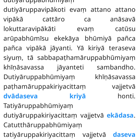
dutiyāruppavipākoti evaṃ attano attano
vipākā cattāro ca anāsavā
lokuttaravipākāti evaṃ catūsu
arūpabhūmīsu ekekāya bhūmiyā pañca
pañca vipākā jāyanti. Yā kiriyā teraseva
siyuṃ, tā sabbapaṭhamāruppabhūmiyaṃ
khīṇāsavassa jāyanteti sambandho.
Dutiyāruppabhūmiyaṃ khīṇāsavassa
paṭhamāruppakiriyacittaṃ vajjetvā
dvādaseva kriyā
honti.
Tatiyāruppabhūmiyaṃ
dutiyāruppakiriyacittaṃ vajjetvā
ekādasa
.
Catutthāruppabhūmiyaṃ
tatiyāruppakiriyacittaṃ vajjetvā
daseva