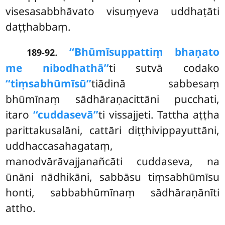
visesasabbhāvato visuṃyeva uddhaṭāti
daṭṭhabbaṃ.
.
‘‘Bhūmīsuppattiṃ bhaṇato
189-92
me nibodhathā’’
ti sutvā codako
‘‘tiṃsabhūmīsū’’
tiādinā sabbesaṃ
bhūmīnaṃ sādhāraṇacittāni pucchati,
itaro
‘‘cuddasevā’’
ti vissajjeti. Tattha aṭṭha
parittakusalāni, cattāri diṭṭhivippayuttāni,
uddhaccasahagataṃ,
manodvārāvajjanañcāti cuddaseva, na
ūnāni nādhikāni, sabbāsu tiṃsabhūmīsu
honti, sabbabhūmīnaṃ sādhāraṇānīti
attho.