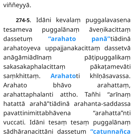
viññeyyā.
. Idāni kevalaṃ puggalavasena
274-5
tesameva puggalānaṃ āveṇikacittaṃ
dassetuṃ
‘‘arahato panā’’
tiādinā
arahatoyeva uppajjanakacittaṃ dassetvā
anāgāmiādīnaṃ pāṭipuggalikaṃ
sakasakaphalacittaṃ pākaṭamevāti
saṃkhittaṃ.
Arahato
ti khīṇāsavassa.
Arahato bhāvo arahattaṃ,
arahattaphalanti attho. Tañhi ‘‘arīnaṃ
hatattā arahā’’tiādinā arahanta-saddassa
pavattinimittabhāvena ‘‘arahatta’’nti
vuccati. Idāni tesaṃ tesaṃ puggalānaṃ
sādhāraṇacittāni dassetuṃ
‘‘catunnañca