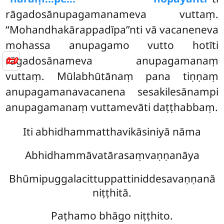
rāgadosānupagamanameva vuttaṃ.
‘‘Mohandhakārappadīpa’’nti vā vacaneneva
mohassa anupagamo vutto hotīti
📜
rāgadosānameva anupagamanaṃ
vuttaṃ. Mūlabhūtānaṃ pana tiṇṇaṃ
anupagamanavacanena sesakilesānampi
anupagamanaṃ vuttamevāti daṭṭhabbaṃ.
Iti abhidhammatthavikāsiniyā nāma
Abhidhammāvatārasaṃvaṇṇanāya
Bhūmipuggalacittuppattiniddesavaṇṇanā
niṭṭhitā.
Paṭhamo bhāgo niṭṭhito.