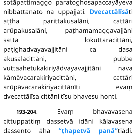
sotāpattimaggo paratoghosapaccayāyeva
nibbattanato
na uppajjati.
Dvecattālīsā
ti
aṭṭha parittakusalāni, cattāri
arūpakusalāni, paṭhamamaggavajjāni
satta lokuttaracittāni,
paṭighadvayavajjitāni ca dasa
akusalacittāni, pubbe
vuttaahetukakiriyādvayavajjitāni nava
kāmāvacarakiriyacittāni, cattāri
arūpāvacarakiriyacittānīti evaṃ
dvecattālīsa cittāni tīsu bhavesu honti.
. Evaṃ bhavavasena
193-204
cittuppattiṃ dassetvā idāni kālavasena
dassento āha
‘‘ṭhapetvā panā’’
tiādi.