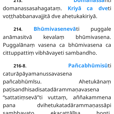
213
domanassasahagataṃ.
Kriyā ca dve
ti
voṭṭhabbanavajjitā dve ahetukakiriyā.
.
Bhūmivasenevā
ti puggale
214
anāmasitvā kevalaṃ bhūmivasena.
Puggalānaṃ vasena ca bhūmivasena ca
cittuppattiṃ vibhāvayeti sambandho.
.
Pañcabhūmisū
ti
216-8
caturāpāyamanussavasena
pañcabhūmīsu. Ahetukānaṃ
paṭisandhisadisatadārammaṇavasena
‘‘sattatiṃsevā’’ti vuttaṃ, aññakammena
pana dvihetukatadārammaṇassāpi
sambhavato ekacattālīsa honti.