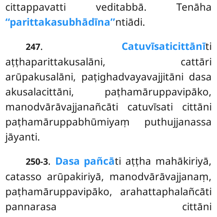
cittappavatti veditabbā. Tenāha
‘‘parittakasubhādīna’’
ntiādi.
.
Catuvīsati
cittānī
ti
247
aṭṭhaparittakusalāni, cattāri
arūpakusalāni, paṭighadvayavajjitāni dasa
akusalacittāni, paṭhamāruppavipāko,
manodvārāvajjanañcāti catuvīsati cittāni
paṭhamāruppabhūmiyaṃ puthujjanassa
jāyanti.
.
Dasa pañcā
ti aṭṭha mahākiriyā,
250-3
catasso arūpakiriyā, manodvārāvajjanaṃ,
paṭhamāruppavipāko, arahattaphalañcāti
pannarasa cittāni