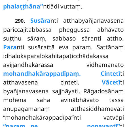
phalaṭṭhāna’’
ntiādi vuttaṃ.
.
Susāra
nti atthabyañjanavasena
290
pariccajitabbassa pheggussa abhāvato
suṭṭhu sāraṃ, sabbaso sāranti attho.
Para
nti susārattā eva paraṃ. Sattānaṃ
idhalokaparalokahitapaṭicchādakassa
avijjandhakārassa vidhamanato
mohandhakārappadīpaṃ. Cintetī
ti
atthavasena cinteti.
Vācetī
ti
byañjanavasena
sajjhāyati. Rāgadosānaṃ
mohena saha avinābhāvato tassa
anupagamanaṃ atthasiddhamevāti
‘‘mohandhakārappadīpa’’nti vatvāpi
‘‘naraṃ…pe… nopayantī’’
ti