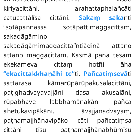
kiriyacittāni, arahattaphalañcāti
catucattālīsa cittāni.
Sakaṃ saka
nti
‘‘sotāpannassa sotāpattimaggacittaṃ,
sakadāgāmino
sakadāgāmimaggacitta’’ntiādinā attano
attano maggacittaṃ. Kasmā pana tesaṃ
ekekameva cittaṃ hotīti āha
‘‘ekacittakkhaṇāhi te’’
ti.
Pañcatiṃsevā
ti
sattarasa kāmarūpārūpakusalacittāni,
paṭighadvayavajjāni dasa akusalāni,
rūpabhave labbhamānakāni pañca
ahetukavipākāni, āvajjanadvayaṃ,
paṭhamajjhānavipāko cāti pañcatiṃsa
cittāni tīsu paṭhamajjhānabhūmīsu