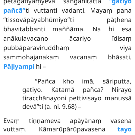
petagatiyaṃyeva saṅgahitattā
‘‘gatiyo
pañcā’’
ti vuttanti vadanti. Mayaṃ pana
‘‘tissovāpāyabhūmiyo’’ti pāṭhena
bhavitabbanti maññāma. Na hi esa
anākulavacano ācariyo īdisaṃ
pubbāparaviruddhaṃ viya
sammohajanakaṃ vacanaṃ bhāsati.
Pāḷiyampi
hi –
‘‘Pañca kho imā, sāriputta,
gatiyo. Katamā pañca? Nirayo
tiracchānayoni pettivisayo manussā
devā’’ti (a. ni. 9.68) –
Evaṃ
tiṇṇameva apāyānaṃ vasena
vuttaṃ. Kāmarūpārūpavasena
tayo