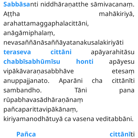
Sabbāsa
nti niddhāraṇatthe sāmivacanaṃ.
Aṭṭha mahākiriyā,
arahattamaggaphalacittāni,
anāgāmiphalaṃ,
nevasaññānāsaññāyatanakusalakiriyāti
teraseva cittāni
apāyarahitāsu
chabbīsabhūmīsu honti
apāyesu
vipākāvaraṇasabbhāve etesaṃ
anuppajjanato. Aparāni cha cittānīti
sambandho. Tāni pana
rūpabhavasādhāraṇānaṃ
pañcaparittavipākānaṃ,
kiriyamanodhātuyā ca vasena veditabbāni.
Pañca cittānī
ti