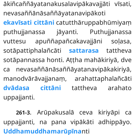
ākiñcaññāyatanakusalavipākavajjāti vīsati,
nevasaññānāsaññāyatanavipākoti
ekavīsati cittāni
catutthāruppabhūmiyaṃ
puthujjanassa jāyanti. Puthujjanassa
vuttesu apuññapañcakavajjāni soḷasa,
sotāpattiphalañcāti
sattarasa
tattheva
sotāpannassa honti. Aṭṭha mahākiriyā, dve
ca nevasaññānāsaññāyatanavipākakiriyā,
manodvārāvajjanaṃ, arahattaphalañcāti
dvādasa cittāni
tattheva arahato
uppajjanti.
. Arūpakusalā ceva kiriyāpi ca
261-3
uppajjanti, na pana vipākāti adhippāyo.
Uddhamuddhamarūpīna
nti