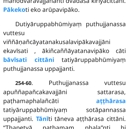
manodvārāvajjananti dvādasa kiriyacittāni.
Pākeko
ti eko arūpavipāko.
Dutiyāruppabhūmiyaṃ puthujjanassa
vuttesu
viññāṇañcāyatanakusalavipākavajjāni
ekavīsati
, ākiñcaññāyatanavipāko cāti
bāvīsati cittāni
tatiyāruppabhūmiyaṃ
puthujjanassa uppajjanti.
. Puthujjanassa vuttesu
254-60
apuññapañcakavajjāni sattarasa,
paṭhamaphalañcāti
aṭṭhārasa
tatiyāruppabhūmiyaṃ sotāpannassa
uppajjanti.
Tānī
ti tāneva aṭṭhārasa cittāni.
‘‘Ṭhapetvā paṭhamaṃ phala’’nti hi