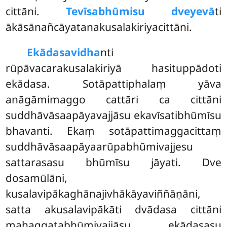
cittāni.
Tevīsabhūmisu dveyevā
ti
ākāsānañcāyatanakusalakiriyacittāni.
Ekādasavidha
nti
rūpāvacarakusalakiriyā hasituppādoti
ekādasa. Sotāpattiphalaṃ yāva
anāgāmimaggo cattāri ca cittāni
suddhāvāsaapāyavajjāsu ekavīsatibhūmīsu
bhavanti. Ekaṃ
sotāpattimaggacittaṃ
suddhāvāsaapāyaarūpabhūmivajjesu
sattarasasu bhūmīsu jāyati. Dve
dosamūlāni,
kusalavipākaghānajivhākāyaviññāṇāni,
satta akusalavipākāti dvādasa cittāni
mahaggatabhūmivajjāsu ekādasasu