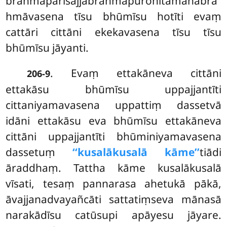
brahmapārisajjabrahmapurohitamahābra
hmāvasena tīsu bhūmīsu hotīti evaṃ
cattāri cittāni ekekavasena tīsu tīsu
bhūmīsu jāyanti.
. Evaṃ ettakāneva cittāni
206-9
ettakāsu bhūmīsu uppajjantīti
cittaniyamavasena uppattiṃ dassetvā
idāni ettakāsu eva bhūmīsu ettakāneva
cittāni uppajjantīti bhūminiyamavasena
dassetuṃ
‘‘kusalākusalā kāme’’
tiādi
āraddhaṃ. Tattha kāme kusalākusalā
vīsati, tesaṃ pannarasa ahetukā pākā,
āvajjanadvayañcāti sattatiṃseva mānasā
narakādīsu catūsupi apāyesu jāyare.