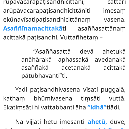
rūpāvacarapaṭisandhicittāni, cattāri
arūpāvacarapaṭisandhicittānīti imesaṃ
ekūnavīsatipaṭisandhicittānaṃ vasena.
Asaññīnamacittakā
ti asaññasattānaṃ
acittakā paṭisandhi. Vuttañhetaṃ –
‘‘Asaññasattā
devā ahetukā
anāhārakā aphassakā avedanakā
asaññakā acetanakā acittakā
pātubhavantī’’ti.
Yadi paṭisandhivasena vīsati puggalā,
kathaṃ bhūmivasena tiṃsāti vuttā.
Ekatiṃsāti hi vattabbanti āha
‘‘idhā’’
tiādi.
Na vijjati hetu imesanti
ahetū,
duve,