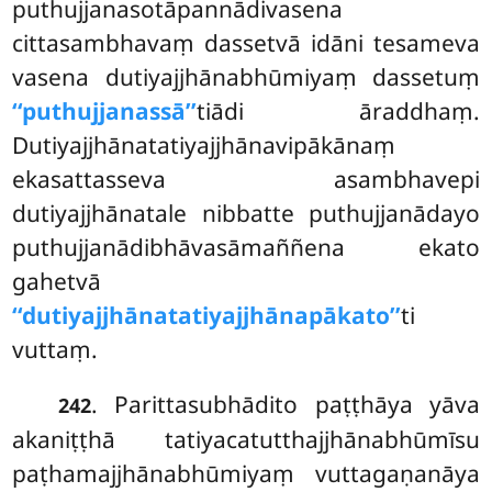
puthujjanasotāpannādivasena
cittasambhavaṃ dassetvā idāni tesameva
vasena dutiyajjhānabhūmiyaṃ dassetuṃ
‘‘puthujjanassā’’
tiādi āraddhaṃ.
Dutiyajjhānatatiyajjhānavipākānaṃ
ekasattasseva asambhavepi
dutiyajjhānatale nibbatte puthujjanādayo
puthujjanādibhāvasāmaññena ekato
gahetvā
‘‘dutiyajjhānatatiyajjhānapākato’’
ti
vuttaṃ.
. Parittasubhādito paṭṭhāya yāva
242
akaniṭṭhā tatiyacatutthajjhānabhūmīsu
paṭhamajjhānabhūmiyaṃ vuttagaṇanāya