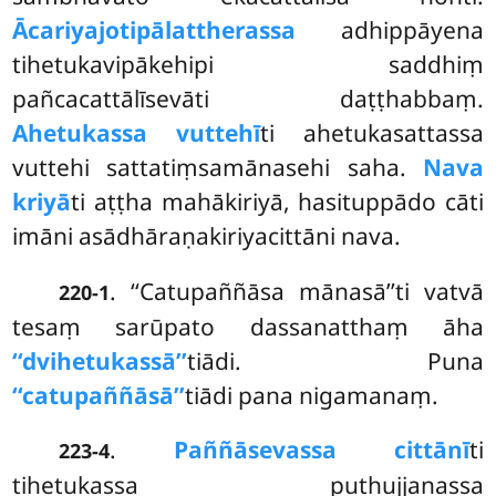
Ācariyajotipālattherassa
adhippāyena
tihetukavipākehipi saddhiṃ
pañcacattālīsevāti daṭṭhabbaṃ.
Ahetukassa vuttehī
ti ahetukasattassa
vuttehi sattatiṃsamānasehi saha.
Nava
kriyā
ti aṭṭha mahākiriyā, hasituppādo cāti
imāni asādhāraṇakiriyacittāni nava.
. ‘‘Catupaññāsa mānasā’’ti vatvā
220-1
tesaṃ sarūpato dassanatthaṃ āha
‘‘dvihetukassā’’
tiādi. Puna
‘‘catupaññāsā’’
tiādi pana nigamanaṃ.
.
Paññāsevassa cittānī
ti
223-4
tihetukassa puthujjanassa