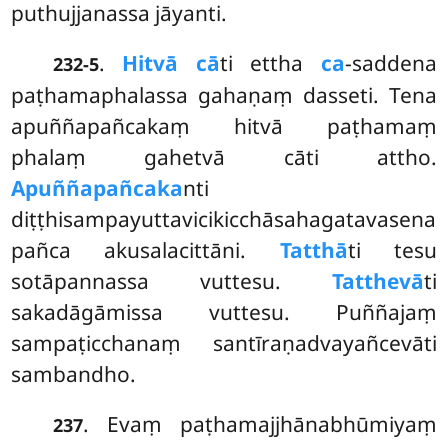
puthujjanassa jāyanti.
.
Hitvā cā
ti ettha
ca
-saddena
232-5
paṭhamaphalassa gahaṇaṃ dasseti. Tena
apuññapañcakaṃ hitvā paṭhamaṃ
phalaṃ gahetvā cāti attho.
Apuññapañcaka
nti
diṭṭhisampayuttavicikicchāsahagatavasena
pañca akusalacittāni.
Tatthā
ti tesu
sotāpannassa vuttesu.
Tatthevā
ti
sakadāgāmissa vuttesu. Puññajaṃ
sampaṭicchanaṃ santīraṇadvayañcevāti
sambandho.
. Evaṃ paṭhamajjhānabhūmiyaṃ
237