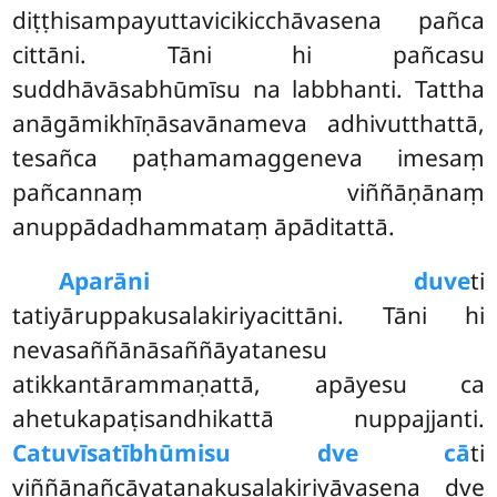
diṭṭhisampayuttavicikicchāvasena pañca
cittāni. Tāni hi pañcasu
suddhāvāsabhūmīsu na labbhanti. Tattha
anāgāmikhīṇāsavānameva adhivutthattā,
tesañca paṭhamamaggeneva imesaṃ
pañcannaṃ viññāṇānaṃ
anuppādadhammataṃ āpāditattā.
Aparāni duve
ti
tatiyāruppakusalakiriyacittāni. Tāni hi
nevasaññānāsaññāyatanesu
atikkantārammaṇattā, apāyesu ca
ahetukapaṭisandhikattā nuppajjanti.
Catuvīsatībhūmisu dve cā
ti
viññāṇañcāyatanakusalakiriyāvasena dve