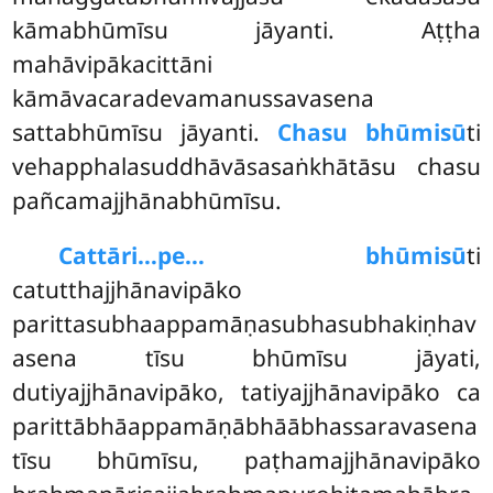
kāmabhūmīsu jāyanti. Aṭṭha
mahāvipākacittāni
kāmāvacaradevamanussavasena
sattabhūmīsu jāyanti.
Chasu bhūmisū
ti
vehapphalasuddhāvāsasaṅkhātāsu chasu
pañcamajjhānabhūmīsu.
Cattāri…pe… bhūmisū
ti
catutthajjhānavipāko
parittasubhaappamāṇasubhasubhakiṇhav
asena tīsu bhūmīsu jāyati,
dutiyajjhānavipāko, tatiyajjhānavipāko ca
parittābhāappamāṇābhāābhassaravasena
tīsu bhūmīsu, paṭhamajjhānavipāko