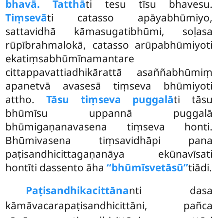
bhavā. Tatthā
ti tesu tīsu bhavesu.
Tiṃsevā
ti catasso apāyabhūmiyo,
sattavidhā kāmasugatibhūmi, soḷasa
rūpībrahmalokā, catasso arūpabhūmiyoti
ekatiṃsabhūmīnamantare
cittappavattiadhikārattā asaññabhūmiṃ
apanetvā avasesā tiṃseva bhūmiyoti
attho.
Tāsu tiṃseva puggalā
ti tāsu
bhūmīsu uppannā puggalā
bhūmigaṇanavasena tiṃseva honti.
Bhūmivasena tiṃsavidhāpi pana
paṭisandhicittagaṇanāya ekūnavīsati
hontīti dassento āha
‘‘bhūmīsvetāsū’’
tiādi.
Paṭisandhikacittāna
nti dasa
kāmāvacarapaṭisandhicittāni, pañca