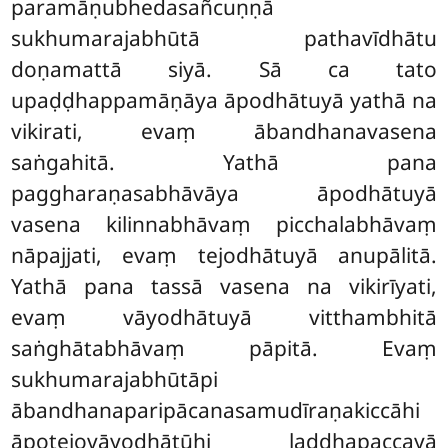
paramāṇubhedasañcuṇṇā
sukhumarajabhūtā pathavīdhātu
doṇamattā siyā. Sā ca tato
upaḍḍhappamāṇāya āpodhātuyā yathā na
vikirati, evaṃ ābandhanavasena
saṅgahitā. Yathā pana
paggharaṇasabhāvāya āpodhātuyā
vasena kilinnabhāvaṃ picchalabhāvaṃ
nāpajjati, evaṃ tejodhātuyā anupālitā.
Yathā pana tassā vasena na vikirīyati,
evaṃ vāyodhātuyā vitthambhitā
saṅghātabhāvaṃ pāpitā. Evaṃ
sukhumarajabhūtāpi
ābandhanaparipācanasamudīraṇakiccāhi
āpotejovāyodhātūhi laddhapaccayā