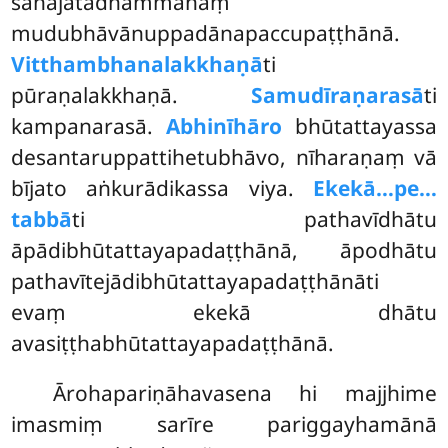
sahajātadhammānaṃ
mudubhāvānuppadānapaccupaṭṭhānā.
Vitthambhanalakkhaṇā
ti
pūraṇalakkhaṇā.
Samudīraṇarasā
ti
kampanarasā.
Abhinīhāro
bhūtattayassa
desantaruppattihetubhāvo, nīharaṇaṃ vā
bījato aṅkurādikassa viya.
Ekekā…pe…
tabbā
ti pathavīdhātu
āpādibhūtattayapadaṭṭhānā, āpodhātu
pathavītejādibhūtattayapadaṭṭhānāti
evaṃ ekekā dhātu
avasiṭṭhabhūtattayapadaṭṭhānā.
Ārohapariṇāhavasena hi majjhime
imasmiṃ sarīre pariggayhamānā