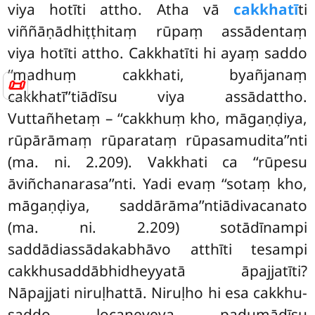
viya hotīti attho. Atha
vā
cakkhatī
ti
viññāṇādhiṭṭhitaṃ rūpaṃ assādentaṃ
viya hotīti attho. Cakkhatīti hi ayaṃ saddo
‘‘madhuṃ cakkhati, byañjanaṃ
📜
cakkhatī’’tiādīsu viya assādattho.
Vuttañhetaṃ – ‘‘cakkhuṃ kho, māgaṇḍiya,
rūpārāmaṃ rūparataṃ rūpasamudita’’nti
(ma. ni. 2.209). Vakkhati ca ‘‘rūpesu
āviñchanarasa’’nti. Yadi evaṃ ‘‘sotaṃ kho,
māgaṇḍiya, saddārāma’’ntiādivacanato
(ma. ni. 2.209) sotādīnampi
saddādiassādakabhāvo atthīti tesampi
cakkhusaddābhidheyyatā āpajjatīti?
Nāpajjati niruḷhattā. Niruḷho hi esa cakkhu-
saddo locaneyeva padumādīsu