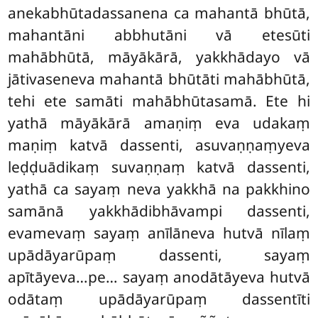
anekabhūtadassanena ca mahantā bhūtā,
mahantāni abbhutāni vā etesūti
mahābhūtā, māyākārā, yakkhādayo vā
jātivaseneva mahantā bhūtāti mahābhūtā,
tehi ete samāti mahābhūtasamā. Ete hi
yathā māyākārā amaṇiṃ eva udakaṃ
maṇiṃ katvā dassenti, asuvaṇṇaṃyeva
leḍḍuādikaṃ suvaṇṇaṃ katvā dassenti,
yathā ca sayaṃ neva yakkhā na pakkhino
samānā yakkhādibhāvampi dassenti,
evamevaṃ sayaṃ anīlāneva hutvā nīlaṃ
upādāyarūpaṃ dassenti, sayaṃ
apītāyeva…pe… sayaṃ anodātāyeva hutvā
odātaṃ upādāyarūpaṃ dassentīti