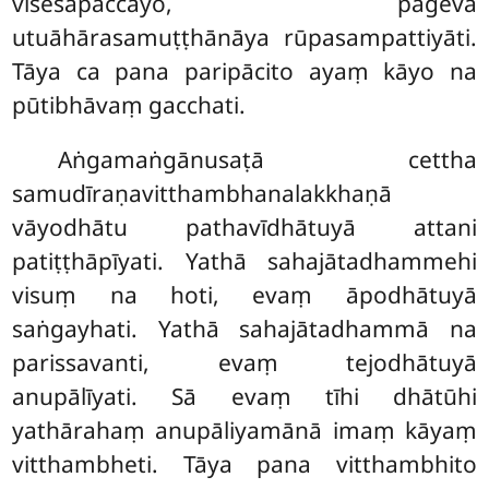
visesapaccayo, pageva
utuāhārasamuṭṭhānāya rūpasampattiyāti.
Tāya ca pana paripācito ayaṃ kāyo na
pūtibhāvaṃ gacchati.
Aṅgamaṅgānusaṭā
cettha
samudīraṇavitthambhanalakkhaṇā
vāyodhātu pathavīdhātuyā attani
patiṭṭhāpīyati. Yathā sahajātadhammehi
visuṃ na hoti, evaṃ āpodhātuyā
saṅgayhati. Yathā sahajātadhammā na
parissavanti, evaṃ tejodhātuyā
anupālīyati. Sā evaṃ tīhi dhātūhi
yathārahaṃ anupāliyamānā imaṃ kāyaṃ
vitthambheti. Tāya pana vitthambhito