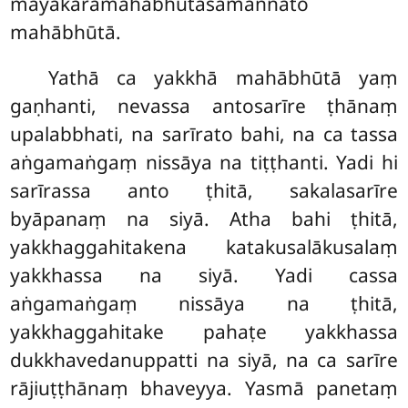
māyākāramahābhūtasāmaññato
mahābhūtā.
Yathā ca yakkhā mahābhūtā yaṃ
gaṇhanti, nevassa antosarīre ṭhānaṃ
upalabbhati, na sarīrato bahi, na ca tassa
aṅgamaṅgaṃ nissāya na tiṭṭhanti. Yadi hi
sarīrassa anto ṭhitā, sakalasarīre
byāpanaṃ na siyā. Atha bahi ṭhitā,
yakkhaggahitakena katakusalākusalaṃ
yakkhassa na siyā. Yadi cassa
aṅgamaṅgaṃ nissāya na ṭhitā,
yakkhaggahitake pahaṭe yakkhassa
dukkhavedanuppatti na siyā, na ca sarīre
rājiuṭṭhānaṃ bhaveyya. Yasmā panetaṃ