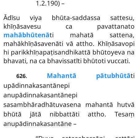
1.2.190) –
Ādīsu viya bhūta-saddassa sattesu,
khīṇāsavesu ca pavattanato
mahābhūtenā
ti mahatā sattena,
mahākhīṇāsavenāti vā attho. Khīṇāsavopi
hi parikkhīṇapaṭisandhikattā bhūtoyeva na
bhavati, na ca bhavissatīti bhūtoti vuccati.
.
Mahantā pātubhūtā
ti
626
upādinnakasantānepi
anupādinnakasantānepi
sasambhāradhātuvasena mahantā hutvā
bhūtā jātā nibbattāti attho. Tesaṃ
anupādinnakasantāne –