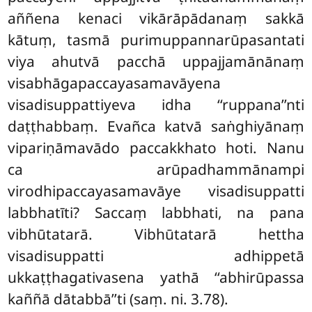
aññena kenaci vikārāpādanaṃ sakkā
kātuṃ, tasmā purimuppannarūpasantati
viya ahutvā pacchā uppajjamānānaṃ
visabhāgapaccayasamavāyena
visadisuppattiyeva idha ‘‘ruppana’’nti
daṭṭhabbaṃ. Evañca katvā saṅghiyānaṃ
vipariṇāmavādo paccakkhato hoti. Nanu
ca arūpadhammānampi
virodhipaccayasamavāye visadisuppatti
labbhatīti? Saccaṃ labbhati, na pana
vibhūtatarā. Vibhūtatarā hettha
visadisuppatti adhippetā
ukkaṭṭhagativasena yathā ‘‘abhirūpassa
kaññā dātabbā’’ti (saṃ. ni. 3.78).