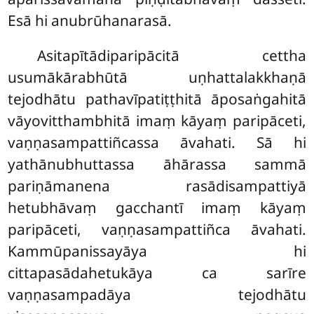
Esā hi anubrūhanarasā.
Asitapītādiparipācitā cettha
usumākārabhūtā uṇhattalakkhaṇā
tejodhātu pathavīpatiṭṭhitā āposaṅgahitā
vāyovitthambhitā imaṃ kāyaṃ paripāceti,
vaṇṇasampattiñcassa āvahati. Sā hi
yathānubhuttassa āhārassa sammā
pariṇāmanena rasādisampattiyā
hetubhāvaṃ gacchantī imaṃ kāyaṃ
paripāceti, vaṇṇasampattiñca āvahati.
Kammūpanissayāya hi
cittapasādahetukāya ca sarīre
vaṇṇasampadāya tejodhātu