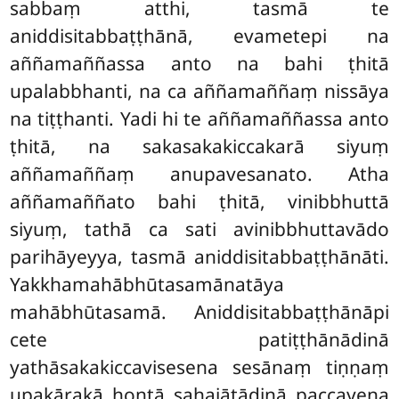
sabbaṃ atthi, tasmā te
aniddisitabbaṭṭhānā, evametepi na
aññamaññassa anto na bahi ṭhitā
upalabbhanti, na ca aññamaññaṃ nissāya
na tiṭṭhanti. Yadi hi te aññamaññassa anto
ṭhitā, na sakasakakiccakarā siyuṃ
aññamaññaṃ anupavesanato. Atha
aññamaññato bahi ṭhitā, vinibbhuttā
siyuṃ, tathā ca sati avinibbhuttavādo
parihāyeyya, tasmā aniddisitabbaṭṭhānāti.
Yakkhamahābhūtasamānatāya
mahābhūtasamā. Aniddisitabbaṭṭhānāpi
cete patiṭṭhānādinā
yathāsakakiccavisesena sesānaṃ tiṇṇaṃ
upakārakā hontā sahajātādinā
paccayena