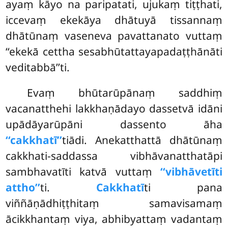
ayaṃ kāyo na paripatati, ujukaṃ tiṭṭhati,
iccevaṃ ekekāya dhātuyā tissannaṃ
dhātūnaṃ vaseneva pavattanato vuttaṃ
‘‘ekekā cettha sesabhūtattayapadaṭṭhānāti
veditabbā’’ti.
Evaṃ bhūtarūpānaṃ saddhiṃ
vacanatthehi lakkhaṇādayo dassetvā idāni
upādāyarūpāni dassento āha
‘‘cakkhatī’’
tiādi. Anekatthattā dhātūnaṃ
cakkhati-saddassa vibhāvanatthatāpi
sambhavatīti katvā vuttaṃ
‘‘vibhāvetīti
attho’’
ti.
Cakkhatī
ti pana
viññāṇādhiṭṭhitaṃ samavisamaṃ
ācikkhantaṃ viya, abhibyattaṃ vadantaṃ