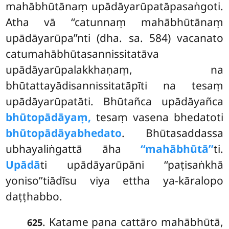
mahābhūtānaṃ upādāyarūpatāpasaṅgoti.
Atha vā ‘‘catunnaṃ mahābhūtānaṃ
upādāyarūpa’’nti (dha. sa. 584) vacanato
catumahābhūtasannissitatāva
upādāyarūpalakkhaṇaṃ, na
bhūtattayādisannissitatāpīti na tesaṃ
upādāyarūpatāti. Bhūtañca upādāyañca
bhūtopādāyaṃ,
tesaṃ vasena bhedatoti
bhūtopādāyabhedato
. Bhūtasaddassa
ubhayaliṅgattā āha
‘‘mahābhūtā’’
ti.
Upādā
ti upādāyarūpāni ‘‘paṭisaṅkhā
yoniso’’tiādīsu viya ettha ya-kāralopo
daṭṭhabbo.
. Katame pana cattāro mahābhūtā,
625