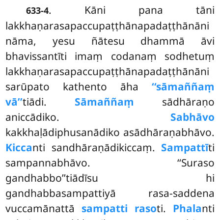
. Kāni
pana tāni
633-4
lakkhaṇarasapaccupaṭṭhānapadaṭṭhānāni
nāma, yesu ñātesu dhammā āvi
bhavissantīti imaṃ codanaṃ sodhetuṃ
lakkhaṇarasapaccupaṭṭhānapadaṭṭhānāni
sarūpato kathento āha
‘‘sāmaññaṃ
vā’’
tiādi.
Sāmaññaṃ
sādhāraṇo
aniccādiko.
Sabhāvo
kakkhaḷādiphusanādiko asādhāraṇabhāvo.
Kicca
nti sandhāraṇādikiccaṃ.
Sampattī
ti
sampannabhāvo. ‘‘Suraso
gandhabbo’’tiādīsu hi
gandhabbasampattiyā rasa-saddena
vuccamānattā
sampatti raso
ti.
Phala
nti