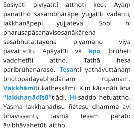
Sosīyati pivīyatīti
atthoti keci. Ayaṃ
panattho sasambhārāpe yujjatīti vadanti,
lakkhaṇāpepi yujjateva. Sopi hi
pharusapācanavisosanākārena
sesabhūtattayena pīyamāno viya
pavattatīti. Āpāyatīti vā
āpo,
brūheti
vaḍḍhetīti attho. Tathā hesa
paribrūhanaraso.
Tesa
nti yathāvuttānaṃ
bhūtopādāyabhedānaṃ rūpānaṃ.
Vakkhāmī
ti kathessāmi. Kiṃ kāraṇāti āha
‘‘lakkhaṇādīsū’’
tiādi.
Hi
-saddo hetuattho.
Yasmā lakkhaṇādīsu ñātesu dhammā āvi
bhavissanti, tasmā tesaṃ parato
āvibhāvahetūti attho.