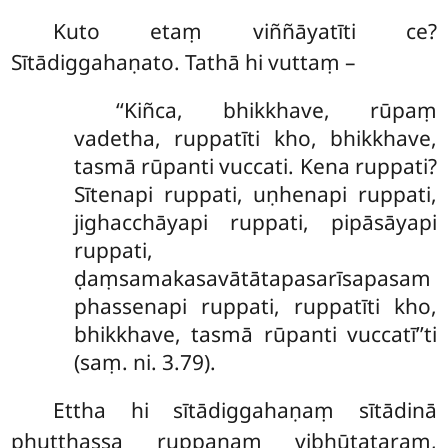
Kuto etaṃ viññāyatīti ce?
Sītādiggahaṇato. Tathā hi vuttaṃ –
‘‘Kiñca, bhikkhave, rūpaṃ
vadetha, ruppatīti kho, bhikkhave,
tasmā rūpanti vuccati. Kena ruppati?
Sītenapi ruppati, uṇhenapi ruppati,
jighacchāyapi ruppati, pipāsāyapi
ruppati,
ḍaṃsamakasavātātapasarīsapasam
phassenapi ruppati, ruppatīti kho,
bhikkhave, tasmā rūpanti vuccatī’’ti
(saṃ. ni. 3.79).
Ettha hi sītādiggahaṇaṃ sītādinā
phuṭṭhassa ruppanaṃ vibhūtataraṃ,