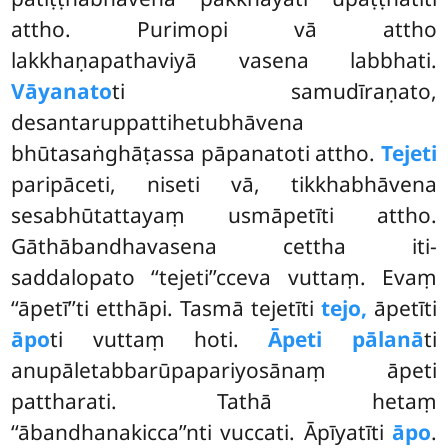
attho. Purimopi vā attho
lakkhaṇapathaviyā vasena labbhati.
Vāyanato
ti samudīraṇato,
desantaruppattihetubhāvena
bhūtasaṅghāṭassa pāpanatoti attho.
Tejeti
paripāceti, niseti vā, tikkhabhāvena
sesabhūtattayaṃ usmāpetīti attho.
Gāthābandhavasena cettha iti-
saddalopato ‘‘tejeti’’cceva vuttaṃ. Evaṃ
‘‘āpetī’’ti etthāpi. Tasmā tejetīti
tejo,
āpetīti
āpo
ti vuttaṃ hoti.
Āpeti pālanā
ti
anupāletabbarūpapariyosānaṃ āpeti
pattharati. Tathā hetaṃ
‘‘ābandhanakicca’’nti vuccati. Āpīyatīti
āpo
.