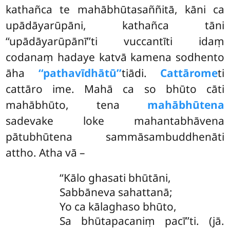
kathañca te mahābhūtasaññitā, kāni ca
upādāyarūpāni, kathañca tāni
‘‘upādāyarūpānī’’ti vuccantīti idaṃ
codanaṃ hadaye katvā kamena sodhento
āha
‘‘pathavīdhātū’’
tiādi.
Cattārome
ti
cattāro ime. Mahā ca so bhūto cāti
mahābhūto, tena
mahābhūtena
sadevake loke mahantabhāvena
pātubhūtena sammāsambuddhenāti
attho. Atha vā –
‘‘Kālo ghasati bhūtāni,
Sabbāneva sahattanā;
Yo ca kālaghaso bhūto,
Sa bhūtapacaniṃ pacī’’ti. (jā.