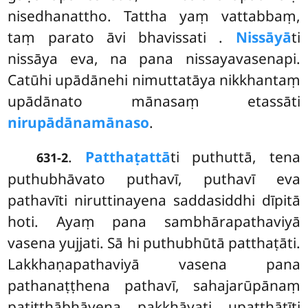
nisedhanattho. Tattha yaṃ vattabbaṃ,
taṃ parato āvi bhavissati
.
Nissāyā
ti
nissāya eva, na pana nissayavasenapi.
Catūhi upādānehi nimuttatāya nikkhantaṃ
upādānato mānasaṃ etassāti
nirupādānamānaso
.
.
Patthaṭattā
ti puthuttā, tena
631-2
puthubhāvato puthavī, puthavī eva
pathavīti niruttinayena saddasiddhi dīpitā
hoti. Ayaṃ pana sambhārapathaviyā
vasena yujjati. Sā hi puthubhūtā patthaṭāti.
Lakkhaṇapathaviyā vasena pana
pathanaṭṭhena pathavī, sahajarūpānaṃ
patiṭṭhābhāvena pakkhāyati upaṭṭhātīti