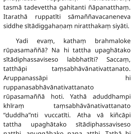
tasmā tadevettha gahitanti ñāpanatthaṃ.
Itarathā ruppatīti sāmaññavacaneneva
siddhe sītādiggahaṇaṃ niratthakaṃ siyāti.
Yadi
evaṃ, kathaṃ brahmaloke
rūpasamaññā? Na hi tattha upaghātako
sītādiphassaviseso labbhatīti? Saccaṃ,
tatthāpi taṃsabhāvānativattanato.
Aruppanassāpi hi
ruppanasabhāvānativattanato
rūpasamaññā hoti. Yathā aduddhampi
khīraṃ taṃsabhāvānativattanato
‘‘duddha’’nti vuccatīti. Atha vā kiñcāpi
tattha upaghātako sītādiphassaviseso
natthi, anuggāhako pana atthi. Tathā hi