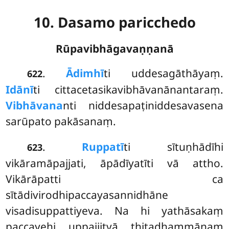
10. Dasamo paricchedo
Rūpavibhāgavaṇṇanā
.
Ādimhī
ti
uddesagāthāyaṃ.
622
Idānī
ti cittacetasikavibhāvanānantaraṃ.
Vibhāvana
nti niddesapaṭiniddesavasena
sarūpato pakāsanaṃ.
.
Ruppatī
ti sītuṇhādīhi
623
vikāramāpajjati, āpādīyatīti vā attho.
Vikārāpatti ca
sītādivirodhipaccayasannidhāne
visadisuppattiyeva. Na hi yathāsakaṃ
paccayehi uppajjitvā ṭhitadhammānaṃ