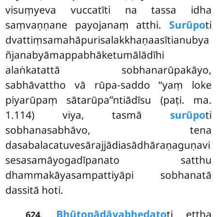
visuṃyeva vuccatīti na tassa idha
saṃvaṇṇane payojanaṃ atthi.
Surūpo
ti
dvattiṃsamahāpurisalakkhaṇaasītianubya
ñjanabyāmappabhāketumālādīhi
alaṅkatattā sobhanarūpakāyo,
sabhāvattho vā rūpa-saddo ‘‘yaṃ loke
piyarūpaṃ sātarūpa’’ntiādīsu (paṭi. ma.
1.114) viya, tasmā
surūpo
ti
sobhanasabhāvo, tena
dasabalacatuvesārajjādiasādhāraṇaguṇavi
sesasamāyogadīpanato satthu
dhammakāyasampattiyāpi sobhanatā
dassitā hoti.
.
Bhūtopādāyabhedato
ti ettha
624