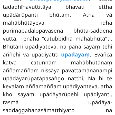
tadadhīnavuttitāya bhavati ettha
upādārūpanti bhūtaṃ. Atha vā
mahābhūtāyeva idha
purimapadalopavasena bhūta-saddena
vuttā. Tenāha ‘‘catubbidhā mahābhūtā’’ti.
Bhūtāni upādiyateva, na pana sayaṃ tehi
aññehi vā upādiyatīti
upādāyaṃ
. Evañca
katvā catunnaṃ mahābhūtānaṃ
aññamaññaṃ nissāya pavattamānānampi
upādāyarūpatāpasaṅgo natthi. Na hi te
kevalaṃ aññamaññaṃ upādiyanteva, atha
kho sayaṃ upādāyarūpehi
upādiyanti,
tasmā upādāya-
saddaggahaṇasāmatthiyato na