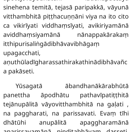
sinehena temitā, tejasā paripakkā, vāyunā
vitthambhitā piṭṭhacuṇṇāni viya na ito cito
ca vikirīyati viddhaṃsīyati, avikiriyamānā
aviddhaṃsiyamānā nānappakārakaṃ
itthipurisaliṅgādibhāvavibhāgaṃ
upagacchati,
aṇuthūladīgharassathirakathinādibhāvañc
a pakāseti.
Yūsagatā ābandhanākārabhūtā
panettha āpodhātu pathavīpatiṭṭhitā
tejānupālitā vāyovitthambhitā na gaḷati
,
na paggharati, na parissavati. Evaṃ tīhi
dhātūhi anupālitā apaggharamānā
aparissavamānā piṇḍitabhāvaṃ dasseti.