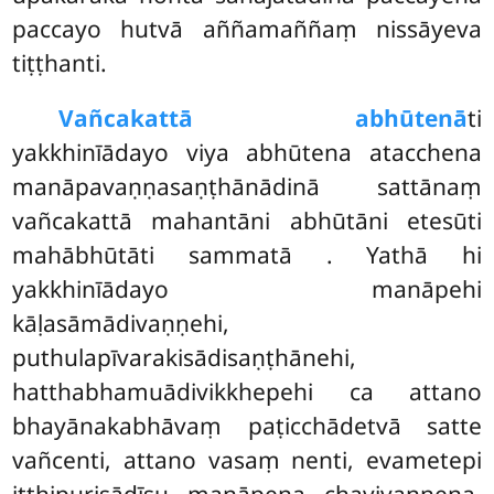
paccayo hutvā aññamaññaṃ nissāyeva
tiṭṭhanti.
Vañcakattā abhūtenā
ti
yakkhinīādayo viya abhūtena atacchena
manāpavaṇṇasaṇṭhānādinā sattānaṃ
vañcakattā mahantāni abhūtāni etesūti
mahābhūtāti sammatā
. Yathā hi
yakkhinīādayo manāpehi
kāḷasāmādivaṇṇehi,
puthulapīvarakisādisaṇṭhānehi,
hatthabhamuādivikkhepehi ca attano
bhayānakabhāvaṃ paṭicchādetvā satte
vañcenti, attano vasaṃ nenti, evametepi