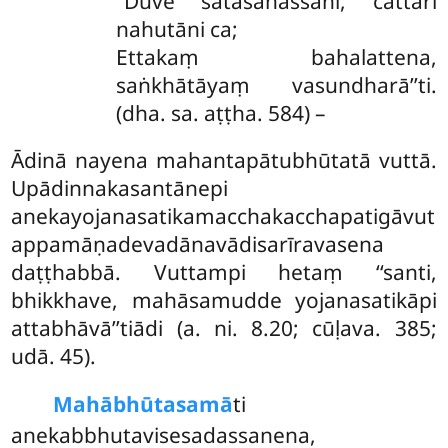
‘‘Duve satasahassāni, cattāri
nahutāni ca;
Ettakaṃ bahalattena,
saṅkhātāyaṃ vasundharā’’ti.
(dha. sa. aṭṭha. 584) –
Ādinā
nayena mahantapātubhūtatā vuttā.
Upādinnakasantānepi
anekayojanasatikamacchakacchapatigāvut
appamāṇadevadānavādisarīravasena
daṭṭhabbā. Vuttampi hetaṃ ‘‘santi,
bhikkhave, mahāsamudde yojanasatikāpi
attabhāvā’’tiādi (a. ni. 8.20; cūḷava. 385;
udā. 45).
Mahābhūtasamā
ti
anekabbhutavisesadassanena,