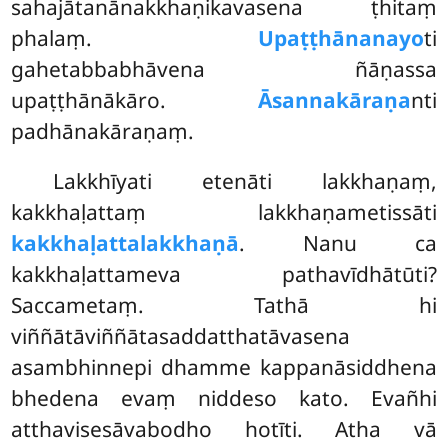
sahajātanānakkhaṇikavasena ṭhitaṃ
phalaṃ.
Upaṭṭhānanayo
ti
gahetabbabhāvena ñāṇassa
upaṭṭhānākāro.
Āsannakāraṇa
nti
padhānakāraṇaṃ.
Lakkhīyati etenāti lakkhaṇaṃ,
kakkhaḷattaṃ lakkhaṇametissāti
kakkhaḷattalakkhaṇā
. Nanu ca
kakkhaḷattameva pathavīdhātūti?
Saccametaṃ. Tathā hi
viññātāviññātasaddatthatāvasena
asambhinnepi dhamme kappanāsiddhena
bhedena evaṃ niddeso kato. Evañhi
atthavisesāvabodho hotīti. Atha vā