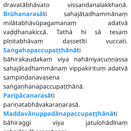
dravatābhāvato vissandanalakkhaṇā.
Brūhanarasā
ti sahajātadhammānaṃ
milātabhāvūpagamanaṃ adatvā
vaḍḍhanakiccā. Tathā hi sā tesaṃ
pīṇitabhāvaṃ dassetīti vuccati.
Saṅgahapaccupaṭṭhānā
ti
bāhirakaudakaṃ
viya nahāniyacuṇṇassa
sahajātadhammānaṃ vippakirituṃ
adatvā
sampiṇḍanavasena
saṅgaṇhanapaccupaṭṭhānā.
Paripācanarasā
ti
pariṇatabhāvakaraṇarasā.
Maddavānuppadānapaccupaṭṭhānā
ti
bāhiraggi viya jatulohādīnaṃ