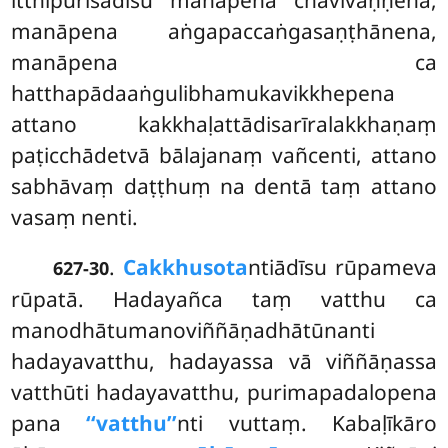
itthipurisādīsu manāpena chavivaṇṇena,
manāpena aṅgapaccaṅgasaṇṭhānena,
manāpena ca
hatthapādaaṅgulibhamukavikkhepena
attano kakkhaḷattādisarīralakkhaṇaṃ
paṭicchādetvā bālajanaṃ vañcenti, attano
sabhāvaṃ daṭṭhuṃ na dentā taṃ attano
vasaṃ nenti.
.
Cakkhusota
ntiādīsu rūpameva
627-30
rūpatā. Hadayañca taṃ vatthu ca
manodhātumanoviññāṇadhātūnanti
hadayavatthu, hadayassa vā viññāṇassa
vatthūti hadayavatthu, purimapadalopena
pana
‘‘vatthu’’
nti vuttaṃ. Kabaḷīkāro