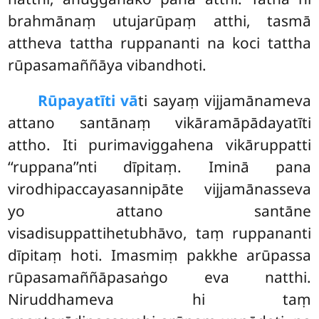
brahmānaṃ utujarūpaṃ atthi, tasmā
attheva tattha ruppananti na koci tattha
rūpasamaññāya vibandhoti.
Rūpayatīti vā
ti sayaṃ vijjamānameva
attano santānaṃ vikāramāpādayatīti
attho. Iti purimaviggahena vikāruppatti
‘‘ruppana’’nti dīpitaṃ. Iminā pana
virodhipaccayasannipāte vijjamānasseva
yo attano santāne
visadisuppattihetubhāvo, taṃ ruppananti
dīpitaṃ hoti. Imasmiṃ pakkhe arūpassa
rūpasamaññāpasaṅgo eva natthi.
Niruddhameva hi taṃ