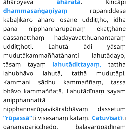
āhāroyeva
āhāratā
. Kiñcāpi
dhammasaṅgaṇiyaṃ
rūpaniddese
kabaḷīkāro āhāro osāne uddiṭṭho, idha
pana nipphannarūpānaṃ ekaṭṭhāne
dassanatthaṃ hadayavatthuanantaraṃ
uddiṭṭhoti. Lahutā ādi yāsaṃ
mudutākammaññatānanti lahutādayo,
tāsaṃ tayaṃ
lahutādittayaṃ,
tattha
lahubhāvo lahutā, tathā mudutāpi.
Kammani sādhu kammaññaṃ, tassa
bhāvo kammaññatā. Lahutādīnaṃ sayaṃ
anipphannattā
nipphannarūpavikārabhāvaṃ dassetuṃ
‘‘rūpassā’’
ti visesanaṃ kataṃ.
Catuvīsatī
ti
gaṇanaparicchedo, balavarūpādīnaṃ