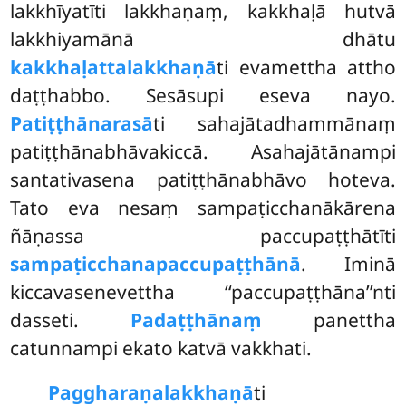
lakkhīyatīti lakkhaṇaṃ, kakkhaḷā hutvā
lakkhiyamānā dhātu
kakkhaḷattalakkhaṇā
ti evamettha attho
daṭṭhabbo. Sesāsupi eseva nayo.
Patiṭṭhānarasā
ti sahajātadhammānaṃ
patiṭṭhānabhāvakiccā. Asahajātānampi
santativasena patiṭṭhānabhāvo hoteva.
Tato eva nesaṃ sampaṭicchanākārena
ñāṇassa paccupaṭṭhātīti
sampaṭicchanapaccupaṭṭhānā
. Iminā
kiccavasenevettha ‘‘paccupaṭṭhāna’’nti
dasseti.
Padaṭṭhānaṃ
panettha
catunnampi ekato katvā vakkhati.
Paggharaṇalakkhaṇā
ti