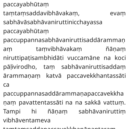
paccayabhūtaṃ
taṃtaṃsaddavibhāvakaṃ, evaṃ
sabhāvāsabhāvaniruttinicchayassa
paccayabhūtaṃ
paccuppannasabhāvaniruttisaddārammaṇ
aṃ taṃvibhāvakaṃ ñāṇaṃ
niruttipaṭisambhidāti vuccamāne na koci
pāḷivirodho, taṃ sabhāvaniruttisaddaṃ
ārammaṇaṃ katvā paccavekkhantassāti
ca
paccuppannasaddārammaṇapaccavekkha
ṇaṃ pavattentassāti na na sakkā vattuṃ.
Tampi hi ñāṇaṃ sabhāvaniruttiṃ
vibhāventameva
taṃtaṃsaddapaccavekkhaṇānantaraṃ