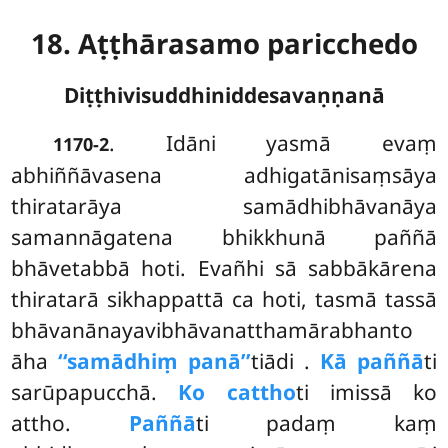
18. Aṭṭhārasamo paricchedo
Diṭṭhivisuddhiniddesavaṇṇanā
. Idāni yasmā evaṃ
1170-2
abhiññāvasena adhigatānisaṃsāya
thiratarāya samādhibhāvanāya
samannāgatena bhikkhunā paññā
bhāvetabbā hoti. Evañhi sā sabbākārena
thiratarā sikhappattā ca hoti, tasmā tassā
bhāvanānayavibhāvanatthamārabhanto
āha
‘‘samādhiṃ panā’’
tiādi
.
Kā paññā
ti
sarūpapucchā.
Ko cattho
ti imissā ko
attho.
Paññā
ti padaṃ kaṃ