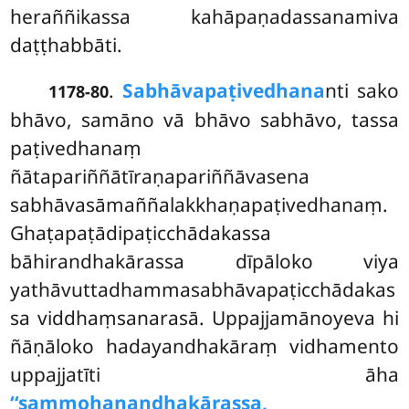
heraññikassa kahāpaṇadassanamiva
daṭṭhabbāti.
.
Sabhāvapaṭivedhana
nti sako
1178-80
bhāvo, samāno vā bhāvo sabhāvo, tassa
paṭivedhanaṃ
ñātapariññātīraṇapariññāvasena
sabhāvasāmaññalakkhaṇapaṭivedhanaṃ.
Ghaṭapaṭādipaṭicchādakassa
bāhirandhakārassa dīpāloko viya
yathāvuttadhammasabhāvapaṭicchādakas
sa viddhaṃsanarasā. Uppajjamānoyeva hi
ñāṇāloko hadayandhakāraṃ vidhamento
uppajjatīti āha
‘‘sammohanandhakārassa,