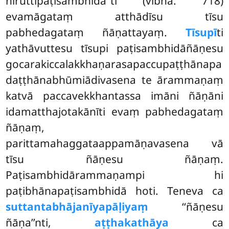
niruttipaṭisambhidā’’ti (vibha. 718)
evamāgataṃ atthādīsu tīsu
pabhedagataṃ ñāṇattayaṃ.
Tīsupī
ti
yathāvuttesu tīsupi paṭisambhidāñāṇesu
gocarakiccalakkhaṇarasapaccupaṭṭhānapa
daṭṭhānabhūmiādivasena te ārammaṇaṃ
katvā paccavekkhantassa imāni ñāṇāni
idamatthajotakānīti evaṃ pabhedagataṃ
ñāṇaṃ,
parittamahaggataappamāṇavasena vā
tīsu ñāṇesu ñāṇaṃ.
Paṭisambhidārammaṇampi hi
paṭibhānapaṭisambhidā hoti. Teneva ca
suttantabhājanīyapāḷiyaṃ
‘‘ñāṇesu
ñāṇa’’nti,
aṭṭhakathāya
ca