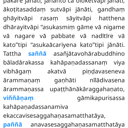
pakāre jānāti, jānanto ca oloketvāpi jānāti,
ākoṭitasaddaṃ sutvāpi jānāti, gandhaṃ
ghāyitvāpi rasaṃ sāyitvāpi hatthena
dhārayitvāpi ‘‘asukasmiṃ gāme vā nigame
vā nagare vā pabbate vā nadītīre vā
kato’’tipi ‘‘asukaācariyena kato’’tipi jānāti.
Tattha
saññā
asañjātavohārabuddhino
bāladārakassa kahāpaṇadassanaṃ viya
vibhāgaṃ akatvā piṇḍavaseneva
ārammaṇaṃ gaṇhāti nīlādivasena
ārammaṇassa upaṭṭhānākāraggahaṇato,
viññāṇaṃ
gāmikapurisassa
kahāpaṇadassanamiva
ekaccavisesaggahaṇasamatthatāya,
paññā
anavasesaggahaṇasamatthatāya