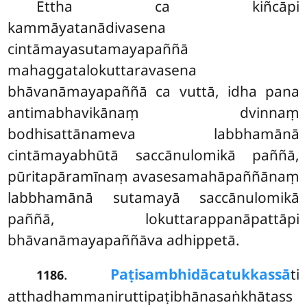
Ettha ca kiñcāpi
kammāyatanādivasena
cintāmayasutamayapaññā
mahaggatalokuttaravasena
bhāvanāmayapaññā
ca vuttā, idha pana
antimabhavikānaṃ dvinnaṃ
bodhisattānameva labbhamānā
cintāmayabhūtā saccānulomikā paññā,
pūritapāramīnaṃ avasesamahāpaññānaṃ
labbhamānā sutamayā saccānulomikā
paññā, lokuttarappanāpattāpi
bhāvanāmayapaññāva adhippetā.
.
Paṭisambhidācatukkassā
ti
1186
atthadhammaniruttipaṭibhānasaṅkhātass