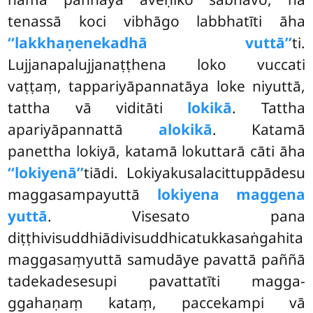
tenassā koci vibhāgo labbhatīti āha
‘‘lakkhaṇenekadhā vuttā’’
ti.
Lujjanapalujjanaṭṭhena loko vuccati
vaṭṭaṃ, tappariyāpannatāya loke niyuttā,
tattha vā viditāti
lokikā
. Tattha
apariyāpannattā
alokikā
. Katamā
panettha lokiyā, katamā lokuttarā cāti āha
‘‘lokiyenā’’
tiādi. Lokiyakusalacittuppādesu
maggasampayuttā
lokiyena maggena
yuttā
. Visesato pana
diṭṭhivisuddhiādivisuddhicatukkasaṅgahita
maggasaṃyuttā samudāye pavattā paññā
tadekadesesupi pavattatīti magga-
ggahaṇaṃ kataṃ, paccekampi vā