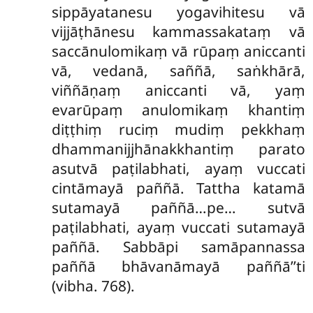
sippāyatanesu yogavihitesu vā
vijjāṭhānesu kammassakataṃ vā
saccānulomikaṃ vā rūpaṃ aniccanti
vā, vedanā, saññā, saṅkhārā,
viññāṇaṃ aniccanti vā, yaṃ
evarūpaṃ anulomikaṃ khantiṃ
diṭṭhiṃ ruciṃ mudiṃ pekkhaṃ
dhammanijjhānakkhantiṃ parato
asutvā paṭilabhati, ayaṃ vuccati
cintāmayā paññā. Tattha katamā
sutamayā paññā…pe… sutvā
paṭilabhati, ayaṃ vuccati sutamayā
paññā. Sabbāpi samāpannassa
paññā bhāvanāmayā paññā’’ti
(vibha. 768).