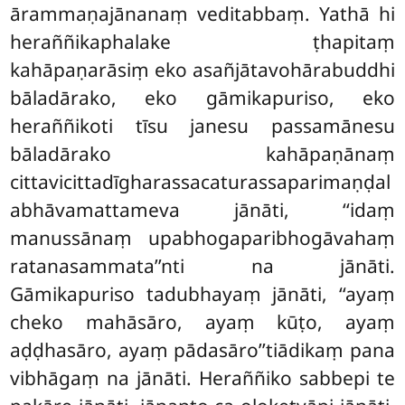
ārammaṇajānanaṃ veditabbaṃ. Yathā hi
heraññikaphalake ṭhapitaṃ
kahāpaṇarāsiṃ eko asañjātavohārabuddhi
bāladārako, eko gāmikapuriso, eko
heraññikoti tīsu janesu passamānesu
bāladārako kahāpaṇānaṃ
cittavicittadīgharassacaturassaparimaṇḍal
abhāvamattameva jānāti, ‘‘idaṃ
manussānaṃ upabhogaparibhogāvahaṃ
ratanasammata’’nti na jānāti.
Gāmikapuriso tadubhayaṃ jānāti, ‘‘ayaṃ
cheko mahāsāro, ayaṃ kūṭo, ayaṃ
aḍḍhasāro, ayaṃ pādasāro’’tiādikaṃ pana
vibhāgaṃ na jānāti. Heraññiko sabbepi te