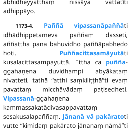
abhidheyyatthaṃ nissāya vattatīti
adhippāyo.
.
Paññā vipassanāpaññā
ti
1173-4
idhādhippetameva paññaṃ dasseti,
aññattha pana bahuvidho paññāpabhedo
hoti.
Puññacittasamāyutā
ti
kusalacittasampayuttā. Ettha ca
puñña
-
ggahaṇena duvidhampi abyākataṃ
nivatteti, tathā ‘‘atthi saṃkiliṭṭhā’’ti evaṃ
pavattaṃ micchāvādaṃ paṭisedheti.
Vipassanā
-ggahaṇena
kammassakatādivasappavattaṃ
sesakusalapaññaṃ.
Jānanā vā pakārato
ti
vutte ‘‘kimidaṃ pakārato jānanaṃ nāmā’’ti