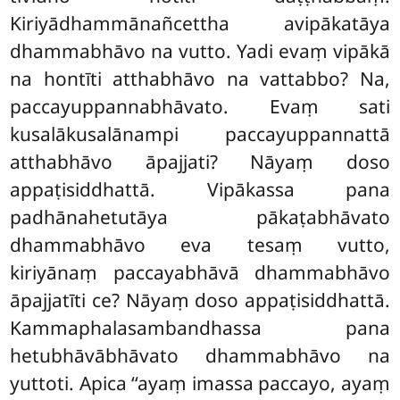
Kiriyādhammānañcettha avipākatāya
dhammabhāvo na vutto. Yadi evaṃ vipākā
na hontīti atthabhāvo na vattabbo? Na,
paccayuppannabhāvato. Evaṃ sati
kusalākusalānampi paccayuppannattā
atthabhāvo āpajjati? Nāyaṃ doso
appaṭisiddhattā. Vipākassa pana
padhānahetutāya
pākaṭabhāvato
dhammabhāvo eva tesaṃ vutto,
kiriyānaṃ paccayabhāvā dhammabhāvo
āpajjatīti ce? Nāyaṃ doso appaṭisiddhattā.
Kammaphalasambandhassa pana
hetubhāvābhāvato dhammabhāvo na
yuttoti. Apica ‘‘ayaṃ imassa paccayo, ayaṃ