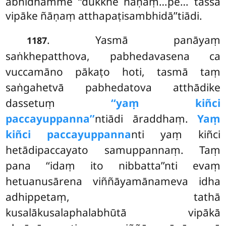
abhidhamme ‘‘dukkhe ñāṇaṃ…pe… tassa
vipāke ñāṇaṃ atthapaṭisambhidā’’tiādi.
. Yasmā
panāyaṃ
1187
saṅkhepatthova, pabhedavasena ca
vuccamāno pākaṭo hoti, tasmā taṃ
saṅgahetvā pabhedatova atthādike
dassetuṃ
‘‘yaṃ kiñci
paccayuppanna’’
ntiādi āraddhaṃ.
Yaṃ
kiñci paccayuppanna
nti yaṃ kiñci
hetādipaccayato samuppannaṃ. Taṃ
pana ‘‘idaṃ ito nibbatta’’nti evaṃ
hetuanusārena viññāyamānameva idha
adhippetaṃ, tathā
kusalākusalaphalabhūtā vipākā