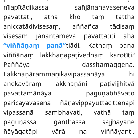
nīlapītādikassa sañjānanavaseneva
pavattati, atha kho taṃ tattha
aniccatādivisesaṃ, aññañca tādisaṃ
visesaṃ jānantameva pavattatīti āha
‘‘viññāṇaṃ panā’’
tiādi. Kathaṃ pana
viññāṇaṃ lakkhaṇapaṭivedhaṃ karotīti?
Paññāya dassitamaggena.
Lakkhaṇārammaṇikavipassanāya hi
anekavāraṃ lakkhaṇāni paṭivijjhitvā
pavattamānāya paguṇabhāvato
paricayavasena ñāṇavippayuttacittenapi
vipassanā sambhavati, yathā taṃ
paguṇassa ganthassa sajjhāyane
ñāyāgatāpi vārā na viññāyanti.