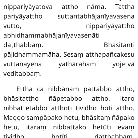
nippariyāyatova attho nāma. Tattha
pariyāyattho suttantabhājanīyavasena
vutto, nippariyāyattho
abhidhammabhājanīyavasenāti
daṭṭhabbaṃ. Bhāsitanti
pāḷidhammamāha. Sesaṃ atthapañcakesu
vuttanayena yathārahaṃ yojetvā
veditabbaṃ.
Ettha
ca nibbānaṃ pattabbo attho,
bhāsitattho ñāpetabbo attho, itaro
nibbattetabbo atthoti tividho hoti attho.
Maggo sampāpako hetu, bhāsitaṃ ñāpako
hetu, itaraṃ nibbattako hetūti evaṃ
tividho hotīti daṭṭhabbaṃ.