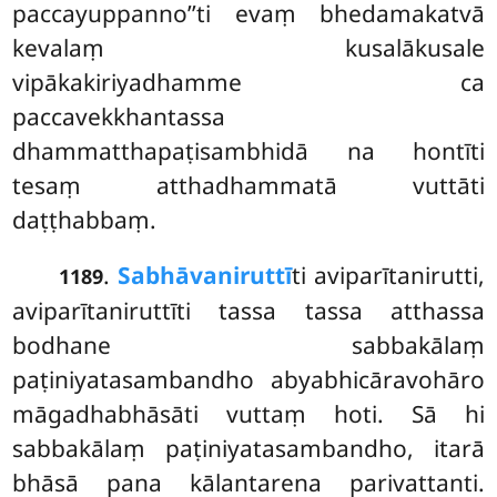
paccayuppanno’’ti evaṃ bhedamakatvā
kevalaṃ kusalākusale
vipākakiriyadhamme ca
paccavekkhantassa
dhammatthapaṭisambhidā na hontīti
tesaṃ atthadhammatā vuttāti
daṭṭhabbaṃ.
.
Sabhāvaniruttī
ti aviparītanirutti,
1189
aviparītaniruttīti tassa tassa atthassa
bodhane sabbakālaṃ
paṭiniyatasambandho abyabhicāravohāro
māgadhabhāsāti vuttaṃ hoti. Sā hi
sabbakālaṃ paṭiniyatasambandho, itarā
bhāsā pana kālantarena parivattanti.