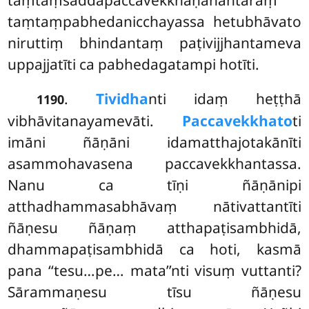
taṃtaṃpabhedanicchayassa hetubhāvato
niruttiṃ bhindantaṃ paṭivijjhantameva
uppajjatīti ca pabhedagatampi hotīti.
.
Tividha
nti idaṃ heṭṭhā
1190
vibhāvitanayamevāti.
Paccavekkhato
ti
imāni ñāṇāni idamatthajotakānīti
asammohavasena paccavekkhantassa.
Nanu ca tīṇi ñāṇānipi
atthadhammasabhāvaṃ nātivattantīti
ñāṇesu ñāṇaṃ atthapaṭisambhidā,
dhammapaṭisambhidā ca hoti, kasmā
pana ‘‘tesu…pe… mata’’nti visuṃ vuttanti?
Sārammaṇesu tīsu ñāṇesu