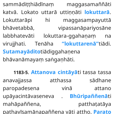
sammādiṭṭhiādīnaṃ maggasamaññāti
katvā. Lokato uttarā uttiṇṇāti
lokuttarā
.
Lokuttarāpi hi maggasampayuttā
bhāvetabbā, vipassanāpariyosāne
labbhatevāti lokuttara-ggahaṇaṃ na
virujjhati. Tenāha
‘‘lokuttarenā’’
tiādi.
Sutamayādito
tiādiggahaṇena
bhāvanāmayaṃ saṅgaṇhāti.
.
Attanova cintāyā
ti tassa tassa
1183-5
anavajjassa atthassa sādhane
paropadesena vinā attano
upāyacintāvaseneva
.
Bhūripaññenā
ti
mahāpaññena, patthaṭatāya
pathavīsamānapaññena vāti attho.
Parato