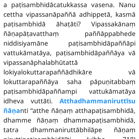
a paṭisambhidācatukkassa vasena. Nanu
cettha vipassanāpaññā adhippetā, kasmā
paṭisambhidā āhaṭāti? Vipassakānaṃ
ñāṇapāṭavatthaṃ paññāppabhede
niddisiyamāne paṭisambhidāpaññāpi
vattukāmatāya, paṭisambhidāpaññāya vā
vipassanāphalabhūtattā
lokiyalokuttarapaññādhikāre vā
lokuttarapaññāya saha pāpuṇitabbaṃ
paṭisambhidāpaññampi vattukāmatāya
idheva vuttāti.
Atthadhammaniruttīsu
ñāṇa
nti ‘‘atthe ñāṇaṃ atthapaṭisambhidā,
dhamme ñāṇaṃ dhammapaṭisambhidā,
tatra dhammaniruttābhilāpe ñāṇaṃ