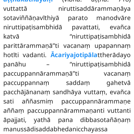
vuttattā niruttisaddārammaṇāya
sotaviññāṇavīthiyā parato manodvāre
niruttipaṭisambhidā pavattati, evañca
katvā ‘‘niruttipaṭisambhidā
parittārammaṇā’’ti vacanaṃ upapannaṃ
hotīti vadanti.
Ācariyajotipāla
ttherādayo
panāhu – ‘‘niruttipaṭisambhidā
paccuppannārammaṇā’’ti vacanaṃ
paccuppannaṃ saddaṃ gahetvā
pacchājānanaṃ sandhāya vuttaṃ, evañca
sati aññasmiṃ paccuppannārammaṇe
aññaṃ paccuppannārammaṇanti vuttanti
āpajjati, yathā pana dibbasotañāṇaṃ
manussādisaddabhedanicchayassa