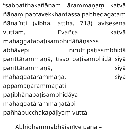
‘‘sabbatthakañāṇaṃ ārammaṇaṃ katvā
ñāṇaṃ paccavekkhantassa pabhedagataṃ
ñāṇa’’nti (vibha. aṭṭha. 718) avisesena
vuttaṃ. Evañca katvā
mahaggatapaṭisambhidāñāṇassa
abhāvepi niruttipaṭisambhidā
parittārammaṇā, tisso paṭisambhidā siyā
parittārammaṇā, siyā
mahaggatārammaṇā, siyā
appamāṇārammaṇāti
paṭibhānapaṭisambhidāya
mahaggatārammaṇatāpi
pañhāpucchakapāḷiyaṃ vuttā.
Abhidhammabhājanīye pana –