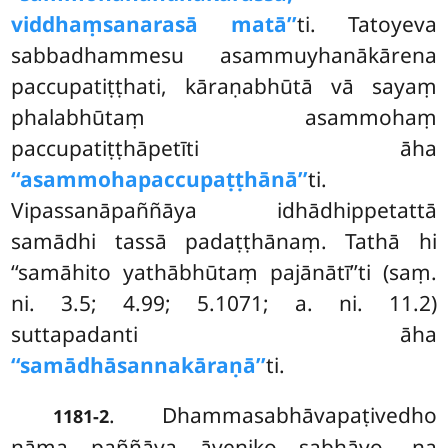
viddhaṃsanarasā matā’’
ti. Tatoyeva
sabbadhammesu asammuyhanākārena
paccupatiṭṭhati, kāraṇabhūtā vā sayaṃ
phalabhūtaṃ asammohaṃ
paccupatiṭṭhāpetīti āha
‘‘asammohapaccupaṭṭhānā’’
ti.
Vipassanāpaññāya idhādhippetattā
samādhi tassā padaṭṭhānaṃ. Tathā hi
‘‘samāhito yathābhūtaṃ pajānātī’’ti (saṃ.
ni. 3.5; 4.99; 5.1071; a. ni. 11.2)
suttapadanti āha
‘‘samādhāsannakāraṇā’’
ti.
. Dhammasabhāvapaṭivedho
1181-2
nāma paññāya āveṇiko sabhāvo, na