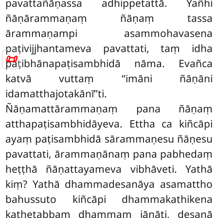
pavattañāṇassa adhippetattā. Yañhi
ñāṇārammaṇaṃ ñāṇaṃ tassa
ārammaṇampi asammohavasena
paṭivijjhantameva pavattati, taṃ idha
📜
paṭibhānapaṭisambhidā nāma. Evañca
katvā vuttaṃ ‘‘imāni ñāṇāni
idamatthajotakānī’’ti.
Ñāṇamattārammaṇaṃ pana ñāṇaṃ
atthapaṭisambhidāyeva. Ettha ca kiñcāpi
ayaṃ paṭisambhidā sārammaṇesu ñāṇesu
pavattati, ārammaṇānaṃ pana pabhedaṃ
heṭṭhā ñāṇattayameva vibhāveti. Yathā
kiṃ? Yathā dhammadesanāya asamattho
bahussuto kiñcāpi dhammakathikena
kathetabbaṃ dhammaṃ jānāti, desanā