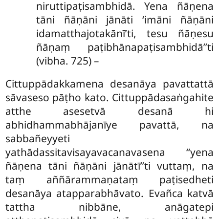
niruttipaṭisambhidā. Yena ñāṇena
tāni ñāṇāni jānāti ‘imāni ñāṇāni
idamatthajotakānī’ti, tesu ñāṇesu
ñāṇaṃ paṭibhānapaṭisambhidā’’ti
(vibha. 725) –
Cittuppādakkamena desanāya pavattattā
sāvaseso pāṭho kato. Cittuppādasaṅgahite
atthe asesetvā desanā hi
abhidhammabhājanīye pavattā, na
sabbañeyyeti
yathādassitavisayavacanavasena ‘‘yena
ñāṇena tāni ñāṇāni jānātī’’ti vuttaṃ, na
taṃ aññārammaṇataṃ paṭisedheti
desanāya atapparabhāvato. Evañca katvā
tattha nibbāne, anāgatepi