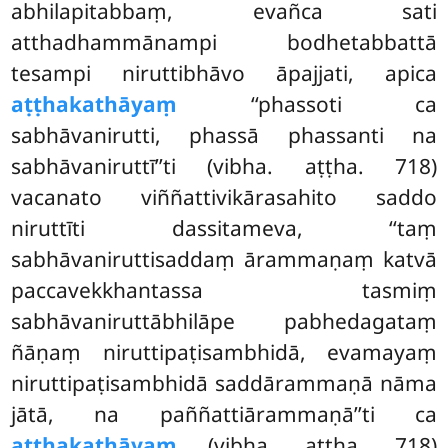
abhilapitabbaṃ, evañca sati
atthadhammānampi bodhetabbattā
tesampi niruttibhāvo āpajjati, apica
aṭṭhakathāyaṃ
‘‘phassoti ca
sabhāvanirutti, phassā phassanti na
sabhāvaniruttī’’ti (vibha. aṭṭha. 718)
vacanato viññattivikārasahito saddo
niruttīti dassitameva, ‘‘taṃ
sabhāvaniruttisaddaṃ ārammaṇaṃ katvā
paccavekkhantassa tasmiṃ
sabhāvaniruttābhilāpe pabhedagataṃ
ñāṇaṃ niruttipaṭisambhidā, evamayaṃ
niruttipaṭisambhidā
saddārammaṇā nāma
jātā, na paññattiārammaṇā’’ti
ca
aṭṭhakathāyaṃ
(vibha. aṭṭha. 718)