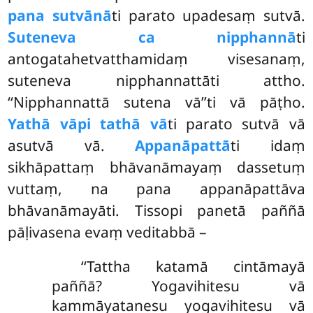
pana sutvānā
ti parato upadesaṃ sutvā.
Suteneva ca nipphannā
ti
antogatahetvatthamidaṃ visesanaṃ,
suteneva nipphannattāti attho.
‘‘Nipphannattā sutena vā’’ti vā pāṭho.
Yathā vāpi tathā vā
ti parato sutvā vā
asutvā vā.
Appanāpattā
ti idaṃ
sikhāpattaṃ bhāvanāmayaṃ dassetuṃ
vuttaṃ, na pana appanāpattāva
bhāvanāmayāti. Tissopi panetā paññā
pāḷivasena evaṃ veditabbā –
‘‘Tattha katamā cintāmayā
paññā? Yogavihitesu vā
kammāyatanesu yogavihitesu vā