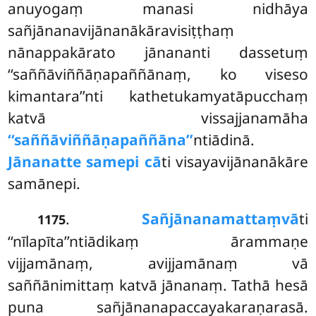
anuyogaṃ manasi nidhāya
sañjānanavijānanākāravisiṭṭhaṃ
nānappakārato jānananti dassetuṃ
‘‘saññāviññāṇapaññānaṃ, ko viseso
kimantara’’nti kathetukamyatāpucchaṃ
katvā vissajjanamāha
‘‘saññāviññāṇapaññāna’’
ntiādinā.
Jānanatte samepi cā
ti visayavijānanākāre
samānepi.
.
Sañjānanamattaṃvā
ti
1175
‘‘nīlapīta’’ntiādikaṃ ārammaṇe
vijjamānaṃ, avijjamānaṃ vā
saññānimittaṃ katvā jānanaṃ. Tathā hesā
puna sañjānanapaccayakaraṇarasā.