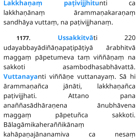
Lakkhaṇaṃ paṭivijjhitu
nti ca
lakkhaṇānaṃ ārammaṇakaraṇaṃ
sandhāya vuttaṃ, na paṭivijjhanaṃ.
.
Ussakkitvā
ti 220
1177
udayabbayādiñāṇapaṭipāṭiyā ārabhitvā
maggaṃ pāpetumeva taṃ viññāṇaṃ na
sakkoti asambodhasabhāvattā.
Vuttanaya
nti viññāṇe vuttanayaṃ. Sā hi
ārammaṇañca jānāti, lakkhaṇañca
paṭivijjhati. Attano pana
anaññasādhāraṇena ānubhāvena
maggaṃ pāpetuñca sakkoti.
Bālagāmikaheraññikānaṃ
kahāpaṇajānanamiva ca nesaṃ