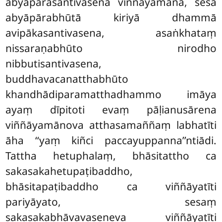
abyāpārasantivasena viññāyamānā, sesā
abyāpārabhūtā kiriyā dhammā
avipākasantivasena, asaṅkhataṃ
nissaraṇabhūto nirodho
nibbutisantivasena,
buddhavacanatthabhūto
khandhādiparamatthadhammo imāya
ayaṃ dīpitoti evaṃ pāḷianusārena
viññāyamānova atthasamaññaṃ labhatīti
āha ‘‘yaṃ kiñci paccayuppanna’’ntiādi.
Tattha hetuphalaṃ, bhāsitattho ca
sakasakahetupaṭibaddho,
bhāsitapaṭibaddho ca viññāyatīti
pariyāyato, sesaṃ
sakasakabhāvavaseneva viññāyatīti