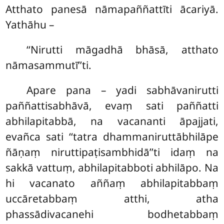
Atthato panesā nāmapaññattīti ācariyā.
Yathāhu –
‘‘Nirutti māgadhā bhāsā, atthato
nāmasammutī’’ti.
Apare pana – yadi sabhāvanirutti
paññattisabhāvā, evaṃ sati paññatti
abhilapitabbā, na vacananti āpajjati,
evañca sati ‘‘tatra dhammaniruttābhilāpe
ñāṇaṃ niruttipaṭisambhidā’’ti idaṃ na
sakkā vattuṃ, abhilapitabboti abhilāpo. Na
hi vacanato aññaṃ abhilapitabbaṃ
uccāretabbaṃ atthi, atha
phassādivacanehi bodhetabbaṃ