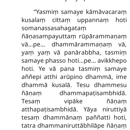
‘‘Yasmiṃ samaye kāmāvacaraṃ
kusalaṃ cittaṃ uppannaṃ hoti
somanassasahagataṃ
ñāṇasampayuttaṃ rūpārammaṇaṃ
vā…pe… dhammārammaṇaṃ vā,
yaṃ yaṃ vā panārabbha, tasmiṃ
samaye phasso hoti…pe… avikkhepo
hoti. Ye vā pana tasmiṃ samaye
aññepi atthi arūpino dhammā, ime
dhammā kusalā. Tesu dhammesu
ñāṇaṃ dhammapaṭisambhidā.
Tesaṃ vipāke ñāṇaṃ
atthapaṭisambhidā. Yāya niruttiyā
tesaṃ dhammānaṃ paññatti hoti,
tatra dhammaniruttābhilāpe
ñāṇaṃ