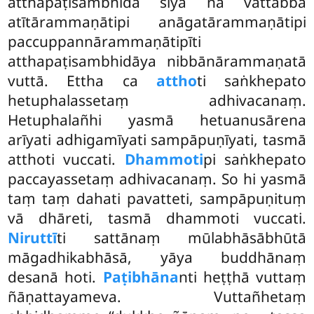
atthapaṭisambhidā siyā na vattabbā
atītārammaṇātipi anāgatārammaṇātipi
paccuppannārammaṇātipīti
atthapaṭisambhidāya nibbānārammaṇatā
vuttā. Ettha ca
attho
ti saṅkhepato
hetuphalassetaṃ adhivacanaṃ.
Hetuphalañhi yasmā hetuanusārena
arīyati adhigamīyati sampāpuṇīyati, tasmā
atthoti vuccati.
Dhammoti
pi saṅkhepato
paccayassetaṃ adhivacanaṃ. So hi yasmā
taṃ taṃ dahati pavatteti, sampāpuṇituṃ
vā dhāreti, tasmā dhammoti vuccati.
Niruttī
ti sattānaṃ mūlabhāsābhūtā
māgadhikabhāsā, yāya buddhānaṃ
desanā hoti.
Paṭibhāna
nti heṭṭhā vuttaṃ
ñāṇattayameva. Vuttañhetaṃ