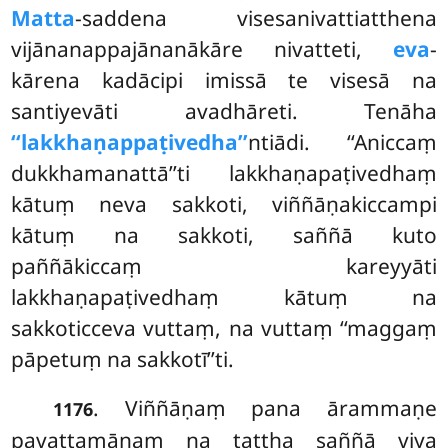
Matta
-saddena visesanivattiatthena
vijānanappajānanākāre nivatteti,
eva
-
kārena kadācipi imissā te visesā na
santiyevāti avadhāreti. Tenāha
‘‘lakkhaṇappaṭivedha’’
ntiādi. ‘‘Aniccaṃ
dukkhamanattā’’ti lakkhaṇapaṭivedhaṃ
kātuṃ neva sakkoti, viññāṇakiccampi
kātuṃ na sakkoti, saññā kuto
paññākiccaṃ kareyyāti
lakkhaṇapaṭivedhaṃ kātuṃ na
sakkoticceva vuttaṃ, na vuttaṃ ‘‘maggaṃ
pāpetuṃ na sakkotī’’ti.
. Viññāṇaṃ pana ārammaṇe
1176
pavattamānaṃ na tattha saññā viya