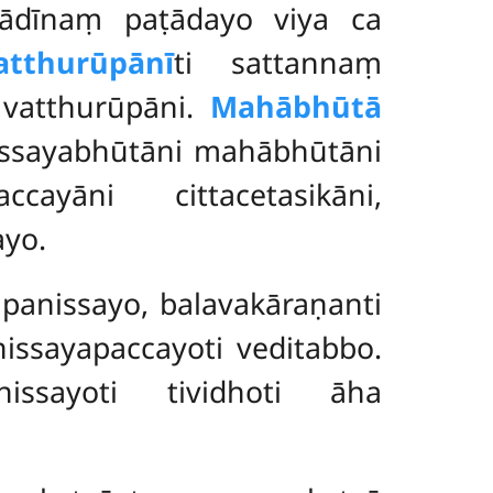
mādīnaṃ paṭādayo viya ca
atthurūpānī
ti sattannaṃ
 vatthurūpāni.
Mahābhūtā
ssayabhūtāni mahābhūtāni
ayāni cittacetasikāni,
ayo.
anissayo, balavakāraṇanti
ssayapaccayoti veditabbo.
issayoti tividhoti āha