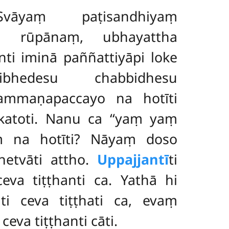
vāyaṃ paṭisandhiyaṃ
ṃ rūpānaṃ, ubhayattha
nti iminā paññattiyāpi loke
ibhedesu chabbidhesu
ammaṇapaccayo na hotīti
katoti. Nanu ca ‘‘yaṃ yaṃ
ṇaṃ na hotīti? Nāyaṃ doso
ahetvāti attho.
Uppajjantī
ti
va tiṭṭhanti ca. Yathā hi
i ceva tiṭṭhati ca, evaṃ
va tiṭṭhanti cāti.