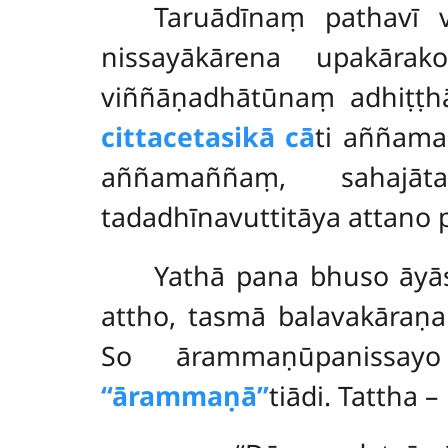
Taruādīnaṃ pathavī 
nissayākārena upakā
viññāṇadhātūnaṃ adhiṭṭh
cittacetasikā cā
ti aññama
aññamaññaṃ, sahajātar
tadadhīnavuttitāya attano p
Yathā pana bhuso āyās
attho, tasmā balavakāraṇ
So ārammaṇūpanissayo 
‘‘ārammaṇā’’
tiādi. Tattha –