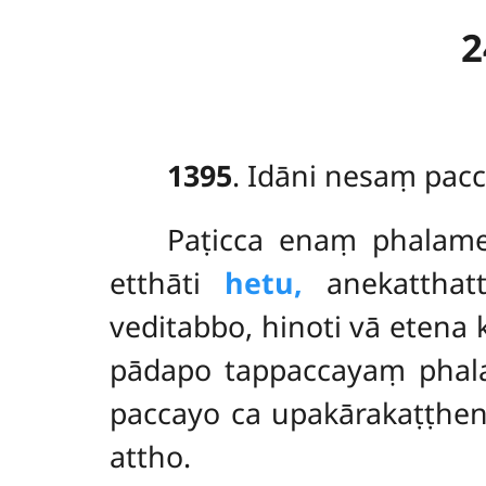
2
1395
. Idāni nesaṃ pa
Paṭicca
enaṃ phalameti
etthāti
hetu,
anekatthatt
veditabbo, hinoti vā ete
pādapo tappaccayaṃ phala
paccayo ca upakārakaṭṭhe
attho.