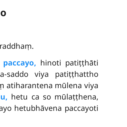
do
āraddhaṃ.
i
paccayo,
hinoti patiṭṭhāti
-saddo viya patiṭṭhattho
 atiharantena mūlena viya
u,
hetu ca so mūlaṭṭhena,
ayo hetubhāvena paccayoti