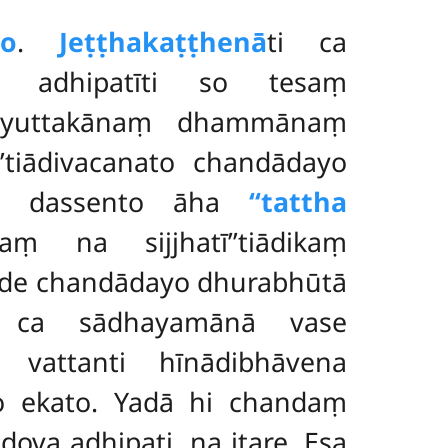
yo
.
Jeṭṭhakaṭṭhenā
ti ca
o adhipatīti so tesaṃ
mpayuttakānaṃ dhammānaṃ
tiādivacanato chandādayo
īti dassento āha
‘‘tattha
 na sijjhatī’’tiādikaṃ
āde chandādayo dhurabhūtā
e ca sādhayamānā vase
vattanti hīnādibhāvena
ho ekato. Yadā hi chandaṃ
ova adhipati, na itare. Esa