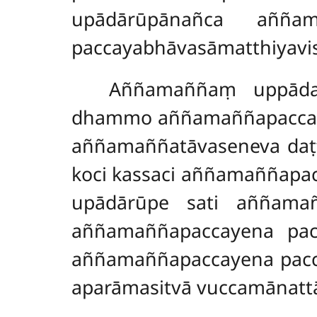
upādārūpānañca aññam
paccayabhāvasāmatthiyavi
Aññamaññaṃ uppādan
dhammo aññamaññapaccayo
aññamaññatāvaseneva daṭṭ
koci kassaci aññamaññapac
upādārūpe sati aññamaññ
aññamaññapaccayena pac
aññamaññapaccayena pacca
aparāmasitvā vuccamānattā