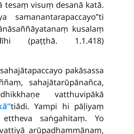
ā tesaṃ visuṃ desanā katā.
ya samanantarapaccayo’’ti
ānāsaññāyatanaṃ kusalaṃ
dīhi (paṭṭhā. 1.1.418)
ahajātapaccayo pakāsassa
ññaṃ, sahajātarūpānañca,
hikkhaṇe vatthuvipākā
kā’’
tiādi. Yampi hi pāḷiyaṃ
 ettheva saṅgahitaṃ. Yo
vattiyā
arūpadhammānaṃ,