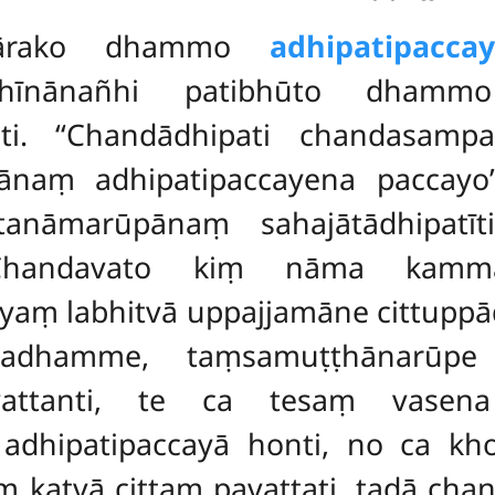
pakārako dhammo
adhipatipacca
dhīnānañhi patibhūto dhamm
ti. ‘‘Chandādhipati chandasa
naṃ adhipatipaccayena paccayo’’
tanāmarūpānaṃ sahajātādhipat
‘‘Chandavato kiṃ nāma kammaṃ
yaṃ labhitvā uppajjamāne cittupp
uttadhamme, taṃsamuṭṭhānarūp
attanti, te ca tesaṃ vasena 
 adhipatipaccayā honti, no ca k
atvā cittaṃ pavattati, tadā chand