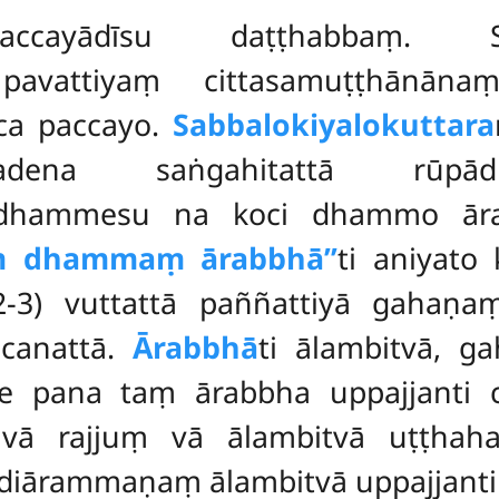
ccayādīsu daṭṭhabbaṃ. S
pavattiyaṃ cittasamuṭṭhānāna
a paccayo.
Sabbalokiyalokuttara
apadena saṅgahitattā rūpād
tidhammesu na koci dhammo ār
ṃ dhammaṃ ārabbhā’’
ti aniyato
.2-3) vuttattā paññattiyā gaha
canattā.
Ārabbhā
ti ālambitvā, g
 pana taṃ ārabbha uppajjanti ce
ā rajjuṃ vā ālambitvā uṭṭhahat
iārammaṇaṃ ālambitvā uppajjanti ce