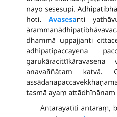
nayo sesesupi. Adhipatibh
hoti.
Avasesa
nti yathāv
ārammaṇādhipatibhāvavac
dhammā uppajjanti
citt
adhipatipaccayena pa
garukāracittīkāravase
anavaññātaṃ katvā. G
assādanapaccavekkhaṇama
tasmā ayaṃ attādhīnānaṃ p
Antarayatīti antaraṃ, 