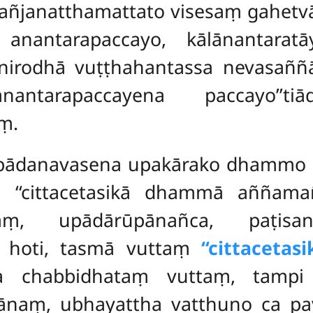
yañjanatthamattato visesaṃ gahetv
 anantarapaccayo, kālānantaratā
‘nirodhā vuṭṭhahantassa
nevasaññ
nantarapaccayena paccayo’’tiā
aṃ.
pādanavasena upakārako dhammo s
 ‘‘cittacetasikā dhammā aññama
, upādārūpānañca, paṭisand
o hoti, tasmā vuttaṃ
‘‘cittacetasi
sa chabbidhataṃ vuttaṃ, tampi
naṃ, ubhayattha vatthuno ca pa