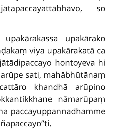
tapaccayattābhāvo, so
upakārakassa upakārako
akaṃ viya upakārakatā ca
ātādipaccayo hontoyeva hi
ajarūpe sati, mahābhūtānaṃ
‘cattāro khandhā arūpino
okkantikkhaṇe nāmarūpaṃ
 pana paccayuppannadhamme
apaccayo’’ti.