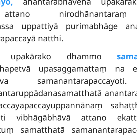
yo,
anantarabhāvena upakārak
tano nirodhānantaraṃ an
tassa uppattiyā purimabhāge an
paccayā natthi.
ena upakārako dhammo
sama
 ṭhapetvā upasaggamattaṃ na e
va samanantarapaccayoti.
antaruppādanasamatthatā anantar
accayapaccayuppannānaṃ sahaṭṭh
’nti vibhāgābhāvā attano ekat
tuṃ samatthatā samanantarapa