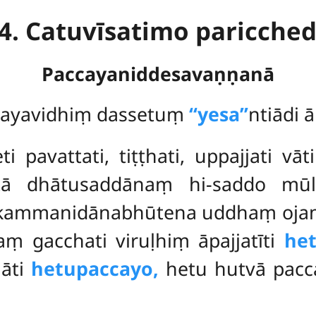
4. Catuvīsatimo paricche
Paccayaniddesavaṇṇanā
ccayavidhiṃ dassetuṃ
‘‘yesa’’
ntiādi 
 pavattati, tiṭṭhati, uppajjati vāt
ā dhātusaddānaṃ hi-saddo mūla
na kammanidānabhūtena uddhaṃ ojaṃ
ṃ gacchati viruḷhiṃ āpajjatīti
het
nāti
hetupaccayo,
hetu hutvā pacc