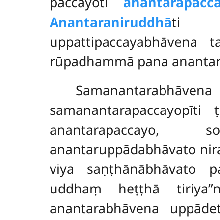
paccayoti
anantarapacca
Anantaraniruddhā
ti at
uppattipaccayabhāvena 
rūpadhammā pana anantara
Samanantarabhāv
samanantarapaccayopīti
anantarapaccayo, so
anantaruppādabhāvato nir
viya saṇṭhānābhāvato p
uddhaṃ heṭṭhā tiriya’
anantarabhāvena uppāde