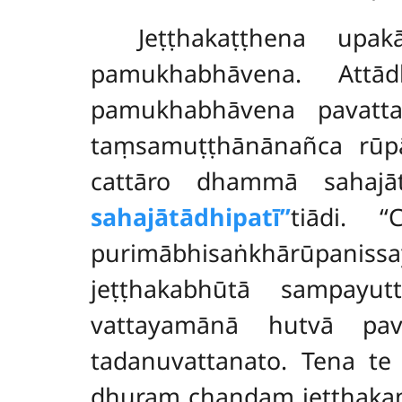
Jeṭṭhakaṭṭhena u
pamukhabhāvena. Attā
pamukhabhāvena pavatta
taṃsamuṭṭhānānañca rūpā
cattāro dhammā sahajā
sahajātādhipatī’’
tiādi. 
purimābhisaṅkhārūpanissa
jeṭṭhakabhūtā sampay
vattayamānā hutvā pav
tadanuvattanato. Tena te
dhuraṃ chandaṃ jeṭṭhakaṃ k