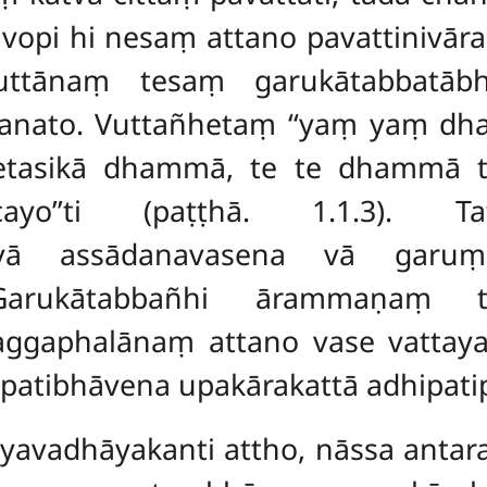
āvopi hi nesaṃ attano pavattinivār
uttānaṃ tesaṃ garukātabbatābh
anato. Vuttañhetaṃ ‘‘yaṃ yaṃ d
acetasikā dhammā, te te dhamm
ccayo’’ti (paṭṭhā. 1.1.3).
na vā assādanavasena vā gar
arukātabbañhi ārammaṇaṃ ta
ggaphalānaṃ attano vase vattaya
atibhāvena upakārakattā adhipati
byavadhāyakanti attho, nāssa antara