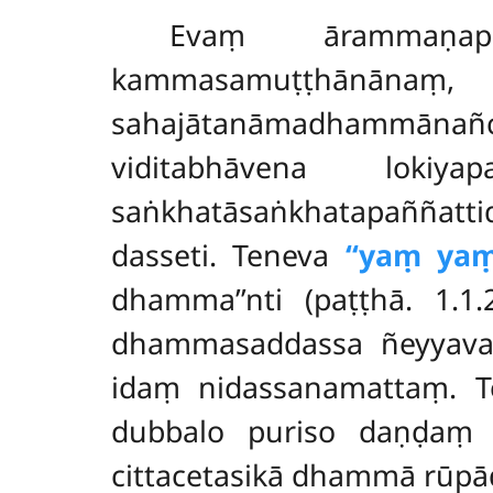
Evaṃ ārammaṇapa
kammasamuṭṭhānānaṃ, 
sahajātanāmadhammānañc
viditabhāvena lokiy
saṅkhatāsaṅkhatapaññat
dasseti. Teneva
‘‘yaṃ ya
dhamma’’nti (paṭṭhā. 1.1
dhammasaddassa ñeyyava
idaṃ nidassanamattaṃ. Te
dubbalo puriso daṇḍaṃ v
cittacetasikā dhammā rūpād