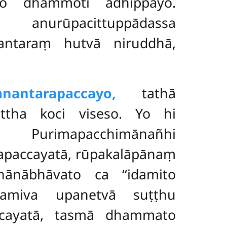
o dhammoti adhippāyo.
urūpacittuppādassa
antaraṃ hutvā niruddhā,
nantarapaccayo,
tathā
ttha koci viseso. Yo hi
 Purimapacchimānañhi
apaccayatā, rūpakalāpānaṃ
ānābhāvato ca ‘‘idamito
tamiva upanetvā suṭṭhu
ccayatā, tasmā dhammato