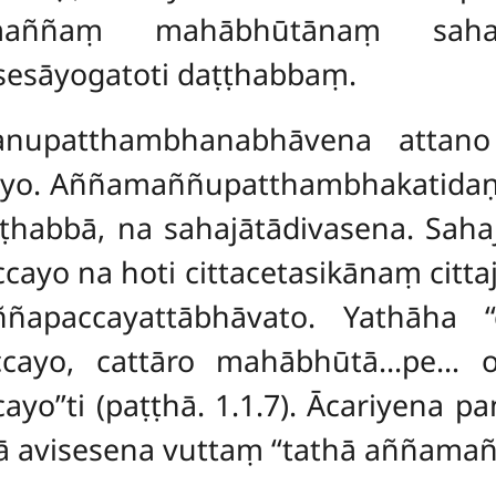
aññaṃ mahābhūtānaṃ sahajā
sesāyogatoti daṭṭhabbaṃ.
upatthambhanabhāvena attano 
. Aññamaññupatthambhakatidaṇḍ
habbā, na sahajātādivasena. Sahaj
cayo na hoti cittacetasikānaṃ citt
apaccayattābhāvato. Yathāha ‘
cayo, cattāro mahābhūtā…pe… 
yo’’ti (paṭṭhā. 1.1.7). Ācariyena
 avisesena vuttaṃ ‘‘tathā aññamaññ