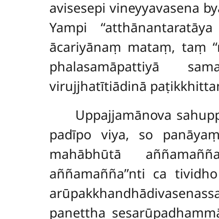
avisesepi vineyyavasena b
Yampi ‘‘atthānantaratāya
ācariyānaṃ mataṃ, taṃ ‘
phalasamāpattiyā sama
virujjhatītiādinā paṭikkhitt
Uppajjamānova sahup
padīpo viya, so panāyaṃ
mahābhūtā aññamaññaṃ
aññamañña’’nti ca tividh
arūpakkhandhādivasenas
panettha sesarūpadhammā