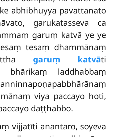
ake abhibhuyya pavattanato
āvato, garukatasseva ca
hammaṃ garuṃ katvā ye ye
ā tesaṃ tesaṃ dhammānaṃ
 Tattha
garuṃ katvā
ti
uṃ bhārikaṃ laddhabbaṃ
nninnapoṇapabbhārānaṃ
mānaṃ viya paccayo hoti,
paccayo daṭṭhabbo.
ṃ vijjatīti anantaro, soyeva