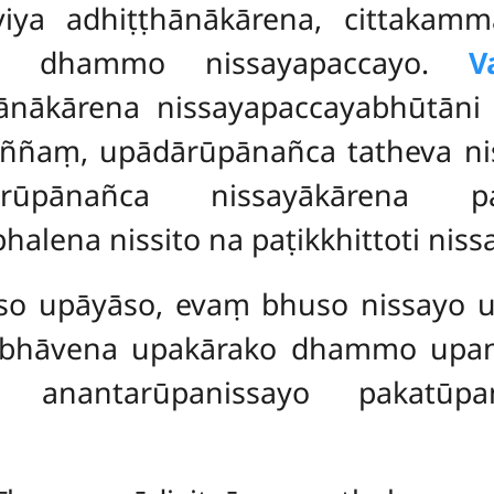
viya adhiṭṭhānākārena, cittakam
rako dhammo
nissayapaccayo.
V
ānākārena nissayapaccayabhūtāni
ññaṃ, upādārūpānañca tatheva ni
ūpānañca nissayākārena pacc
halena nissito na paṭikkhittoti niss
o upāyāso, evaṃ bhuso nissayo up
abhāvena upakārako dhammo upani
anantarūpanissayo pakatūpan