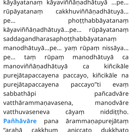
kāyāyatanaṃ kāyaviññāṇadhātuyā
…pe…
rūpāyatanaṃ cakkhuviññāṇadhātuyā…
pe… phoṭṭhabbāyatanaṃ
kāyaviññāṇadhātuyā…pe… rūpāyatanaṃ
saddagandharasaphoṭṭhabbāyatanaṃ
manodhātuyā…pe… yaṃ rūpaṃ nissāya…
pe… taṃ rūpaṃ manodhātuyā ca
manoviññāṇadhātuyā ca kiñcikāle
purejātapaccayena paccayo, kiñcikāle na
purejātapaccayena paccayo’’ti evaṃ
sabbathāpi pañcadvāre
vatthārammaṇavasena, manodvāre
vatthuvaseneva cāyaṃ niddiṭṭho.
Pañhāvāre
pana ārammaṇapurejātaṃ
‘‘arahā cakkhuṃ aniccato dukkhato