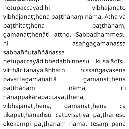
hetupaccayādīhi vibhajanato
vibhajanaṭṭhena paṭṭhānaṃ nāma. Atha vā
paṭṭhitaṭṭhena paṭṭhānaṃ,
gamanaṭṭhenāti attho. Sabbadhammesu
hi asaṅgagamanassa
sabbaññutaññāṇassa
hetupaccayādibhedabhinnesu kusalādīsu
vitthāritanayalābhato nissaṅgavasena
pavattagamanattā gamanaṭṭhena
paṭṭhānaṃ nāma, iti
nānappakārapaccayaṭṭhena,
vibhajanaṭṭhena, gamanaṭṭhena ca
tikapaṭṭhānādīsu catuvīsatiyā paṭṭhānesu
ekekampi paṭṭhānaṃ nāma, tesaṃ pana