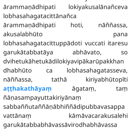
ārammaṇādhipati lokiyakusalānañceva
lobhasahagatacittānañca
ārammaṇādhipati hoti, nāññassa,
akusalabhūto pana
lobhasahagatacittuppādoti vuccati itaresu
garukātabbatāya abhāvato, so
dvihetukāhetukādilokiyavipākarūpakkhan
dhabhūto ca lobhasahagatasseva,
nāññassa, tathā kiriyabhūtopīti
aṭṭhakathāyaṃ
āgataṃ, taṃ
ñāṇasampayuttakiriyānaṃ
sabbaññutaññāṇābhiññādipubbavasappa
vattānaṃ kāmāvacarakusalehi
garukātabbabhāvassāvirodhabhāvassa