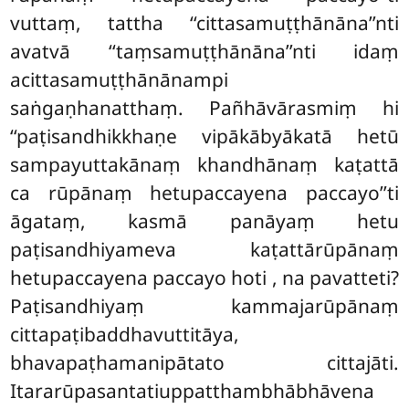
vuttaṃ, tattha ‘‘cittasamuṭṭhānāna’’nti
avatvā ‘‘taṃsamuṭṭhānāna’’nti idaṃ
acittasamuṭṭhānānampi
saṅgaṇhanatthaṃ. Pañhāvārasmiṃ hi
‘‘paṭisandhikkhaṇe vipākābyākatā hetū
sampayuttakānaṃ khandhānaṃ kaṭattā
ca rūpānaṃ hetupaccayena paccayo’’ti
āgataṃ, kasmā panāyaṃ hetu
paṭisandhiyameva kaṭattārūpānaṃ
hetupaccayena paccayo hoti
, na pavatteti?
Paṭisandhiyaṃ kammajarūpānaṃ
cittapaṭibaddhavuttitāya,
bhavapaṭhamanipātato cittajāti.
Itararūpasantatiuppatthambhābhāvena