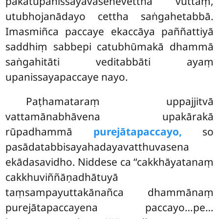
pakatūpanissayavasenevettha vuttaṃ,
utubhojanādayo cettha saṅgahetabbā.
Imasmiñca paccaye ekaccāya paññattiyā
saddhiṃ sabbepi catubhūmakā dhammā
saṅgahitāti veditabbāti ayaṃ
upanissayapaccaye nayo.
Paṭhamataraṃ uppajjitvā
vattamānabhāvena upakārakā
rūpadhammā
purejātapaccayo,
so
pasādatabbisayahadayavatthuvasena
ekādasavidho. Niddese ca ‘‘cakkhāyatanaṃ
cakkhuviññāṇadhātuyā
taṃsampayuttakānañca dhammānaṃ
purejātapaccayena paccayo…pe…