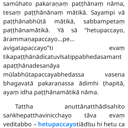
samūhato pakaraṇaṃ paṭṭhānaṃ nāma,
tesaṃ paṭṭhānānaṃ mātikā. Sayampi vā
paṭṭhānabhūtā mātikā, sabbampetaṃ
paṭṭhānamātikā. Yā sā ‘‘hetupaccayo,
ārammaṇapaccayo…pe…
avigatapaccayo’’ti evaṃ
tikapaṭṭhānādicatuvīsatippabhedasamant
apaṭṭhānadesanāya
mūlabhūtapaccayabhedassa vasena
bhagavatā pakaraṇassa ādimhi ṭhapitā,
ayaṃ idha paṭṭhānamātikā nāma.
Tattha anuttānatthādisahito
saṅkhepatthavinicchayo tāva evaṃ
veditabbo –
hetupaccayo
tiādīsu hi hetu ca