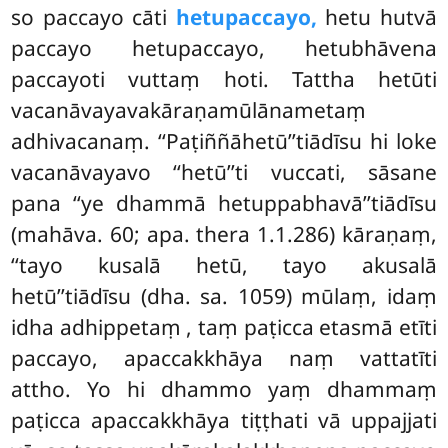
so paccayo cāti
hetupaccayo,
hetu hutvā
paccayo hetupaccayo, hetubhāvena
paccayoti vuttaṃ hoti. Tattha hetūti
vacanāvayavakāraṇamūlānametaṃ
adhivacanaṃ. ‘‘Paṭiññāhetū’’tiādīsu hi loke
vacanāvayavo ‘‘hetū’’ti vuccati, sāsane
pana ‘‘ye dhammā hetuppabhavā’’tiādīsu
(mahāva. 60; apa. thera 1.1.286) kāraṇaṃ,
‘‘tayo kusalā hetū, tayo akusalā
hetū’’tiādīsu (dha. sa. 1059) mūlaṃ, idaṃ
idha adhippetaṃ
, taṃ paṭicca etasmā etīti
paccayo, apaccakkhāya naṃ vattatīti
attho. Yo hi dhammo yaṃ dhammaṃ
paṭicca apaccakkhāya tiṭṭhati vā uppajjati