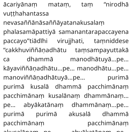
ācariyānaṃ mataṃ, taṃ ‘‘nirodhā
vuṭṭhahantassa
nevasaññānāsaññāyatanakusalaṃ
phalasamāpattiyā samanantarapaccayena
paccayo’’tiādīhi virujjhati, taṃniddese
‘‘cakkhuviññāṇadhātu taṃsampayuttakā
ca dhammā manodhātuyā…pe…
kāyaviññāṇadhātu…pe… manodhātu…pe…
manoviññāṇadhātuyā…pe… purimā
purimā kusalā
dhammā pacchimānaṃ
pacchimānaṃ
kusalānaṃ dhammānaṃ…
pe… abyākatānaṃ dhammānaṃ…pe…
purimā purimā akusalā dhammā
pacchimānaṃ pacchimānaṃ