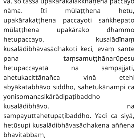
vā, so tassa upakārakalakkhaṇena paccayo
nāma. Iti mūlaṭṭhena hetu,
upakārakaṭṭhena paccayoti saṅkhepato
mūlaṭṭhena upakārako dhammo
hetupaccayo, kusalādīnaṃ
kusalādibhāvasādhakoti keci, evaṃ sante
pana taṃsamuṭṭhānarūpesu
hetupaccayatā na sampajjati,
ahetukacittānañca vinā etehi
abyākatabhāvo siddho, sahetukānampi ca
yonisomanasikārādipaṭibaddho
kusalādibhāvo, na
sampayuttahetupaṭibaddho. Yadi ca siyā,
hetūsupi kusalādibhāvasādhakena aññena
bhavitabbaṃ,