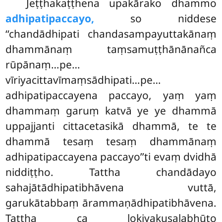
Jeṭṭhakaṭṭhena upakārako dhammo
adhipatipaccayo,
so niddese
‘‘chandādhipati chandasampayuttakānaṃ
dhammānaṃ taṃsamuṭṭhānānañca
rūpānaṃ…pe…
vīriyacittavīmaṃsādhipati…pe…
adhipatipaccayena paccayo, yaṃ yaṃ
dhammaṃ garuṃ katvā ye ye dhammā
uppajjanti cittacetasikā dhammā, te te
dhammā tesaṃ tesaṃ dhammānaṃ
adhipatipaccayena paccayo’’ti evaṃ dvidhā
niddiṭṭho. Tattha chandādayo
sahajātādhipatibhāvena vuttā,
garukātabbaṃ ārammaṇādhipatibhāvena.
Tattha ca lokiyakusalabhūto