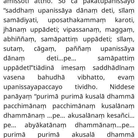
amissoti attho. So ca pakatūpanissayo
‘‘saddhaṃ upanissāya dānaṃ deti, sīlaṃ
samādiyati, uposathakammaṃ karoti,
jhānaṃ uppādeti; vipassanaṃ, maggaṃ,
abhiññaṃ, samāpattiṃ uppādeti; sīlaṃ,
sutaṃ, cāgaṃ, paññaṃ upanissāya
dānaṃ deti…pe… samāpattiṃ
uppādetī’’tiādinā imesaṃ saddhādīnaṃ
vasena bahudhā vibhatto, evaṃ
upanissayapaccayo tividho. Niddese
panāyaṃ ‘‘purimā purimā kusalā dhammā
pacchimānaṃ pacchimānaṃ kusalānaṃ
dhammānaṃ
…pe… akusalānaṃ kesañci…
pe… abyākatānaṃ dhammānaṃ…pe…
purimā purimā akusalā dhammā