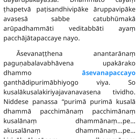
ṭhapetvā paṭisandhivipāke āruppavipāke
avasesā sabbe catubhūmakā
arūpadhammāti veditabbāti ayaṃ
pacchājātapaccaye nayo.
Āsevanaṭṭhena anantarānaṃ
paguṇabalavabhāvena upakārako
dhammo
āsevanapaccayo
ganthādipurimābhiyogo viya. So
kusalākusalakiriyajavanavasena tividho.
Niddese panassa ‘‘purimā purimā kusalā
dhammā pacchimānaṃ pacchimānaṃ
kusalānaṃ dhammānaṃ…pe…
akusalānaṃ dhammānaṃ…pe…