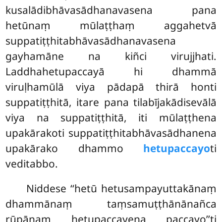
kusalādibhāvasādhanavasena pana
hetūnaṃ mūlaṭṭhaṃ aggahetvā
suppatiṭṭhitabhāvasādhanavasena
gayhamāne na kiñci virujjhati.
Laddhahetupaccayā hi dhammā
viruḷhamūlā viya pādapā thirā honti
suppatiṭṭhitā, itare pana tilabījakādisevālā
viya na suppatiṭṭhitā, iti mūlaṭṭhena
upakārakoti suppatiṭṭhitabhāvasādhanena
upakārako dhammo
hetupaccayo
ti
veditabbo.
Niddese ‘‘hetū hetusampayuttakānaṃ
dhammānaṃ taṃsamuṭṭhānānañca
rūpānaṃ hetupaccayena paccayo’’ti