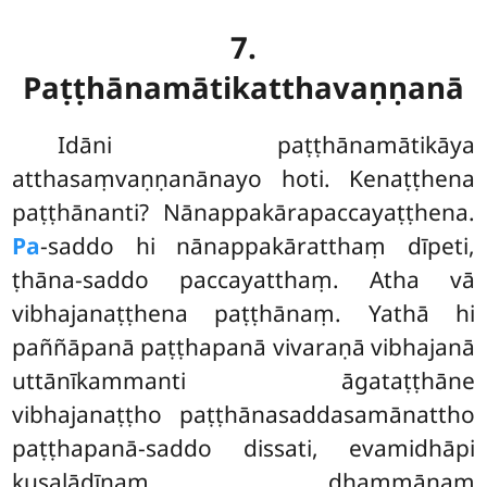
7.
Paṭṭhānamātikatthavaṇṇanā
Idāni
paṭṭhānamātikāya
atthasaṃvaṇṇanānayo hoti. Kenaṭṭhena
paṭṭhānanti? Nānappakārapaccayaṭṭhena.
Pa
-saddo hi nānappakāratthaṃ dīpeti,
ṭhāna-saddo paccayatthaṃ. Atha vā
vibhajanaṭṭhena paṭṭhānaṃ. Yathā hi
paññāpanā paṭṭhapanā vivaraṇā vibhajanā
uttānīkammanti āgataṭṭhāne
vibhajanaṭṭho paṭṭhānasaddasamānattho
paṭṭhapanā-saddo dissati, evamidhāpi
kusalādīnaṃ dhammānaṃ