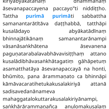
kiriyābyākatānaṃ dhammānaṃ
āsevanapaccayena paccayo’’ti niddiṭṭho.
Tattha
purimā purimā
ti sabbattha
samanantarātītāva daṭṭhabbā, tatthāpi
kusalādayo abyākatādīnaṃ
bhinnajātikānaṃ samanantarānampi
vāsanāsaṅkhātena āsevanena
paguṇatarabalavabhāvavisiṭṭhaṃ attano
kusalādibhāvasaṅkhātagatiṃ gāhāpetuṃ
asamatthatāya āsevanapaccayā na honti,
bhūmito, pana ārammaṇato ca bhinnāpi
kāmāvacaratihetukakusalakiriyā attanā
sadisavedanānameva
mahaggatalokuttarakusalakiriyānampi,
saṅkhārārammaṇañca anulomakusalaṃ