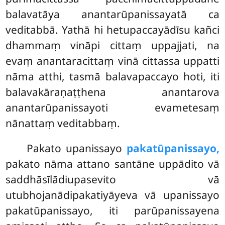
balavatāya anantarūpanissayatā ca
veditabbā. Yathā hi hetupaccayādīsu kañci
dhammaṃ vināpi cittaṃ uppajjati, na
evaṃ anantaracittaṃ vinā cittassa uppatti
nāma atthi, tasmā balavapaccayo hoti, iti
balavakāraṇaṭṭhena anantarova
anantarūpanissayoti evametesaṃ
nānattaṃ veditabbaṃ.
Pakato upanissayo
pakatūpanissayo,
pakato nāma attano santāne uppādito vā
saddhāsīlādiupasevito vā
utubhojanādipakatiyāyeva vā upanissayo
pakatūpanissayo, iti parūpanissayena