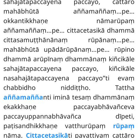
sahajātapaccayena paccayo, cattāro
mahābhūtā aññamaññaṃ…pe…
okkantikkhaṇe nāmarūpaṃ
aññamaññaṃ…pe… cittacetasikā dhammā
cittasamuṭṭhānānaṃ rūpānaṃ…pe…
mahābhūtā upādārūpānaṃ…pe… rūpino
dhammā arūpīnaṃ dhammānaṃ kiñcikāle
sahajātapaccayena paccayo, kiñcikāle
nasahajātapaccayena paccayo’’ti evaṃ
chabbidho niddiṭṭho. Tattha
aññamañña
nti iminā tesaṃ dhammānaṃ
ekakkhaṇe paccayabhāvañceva
paccayuppannabhāvañca dīpeti,
paṭisandhikkhaṇe vatthurūpaṃ
rūpaṃ
nāma.
Cittacetasikā
ti pavattiyaṃ cattāro