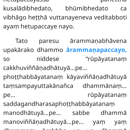
kusalādibhedato, bhūmibhedato ca
vibhāgo heṭṭhā vuttanayeneva veditabboti
ayaṃ hetupaccaye nayo.
Tato paresu ārammaṇabhāvena
upakārako dhammo
ārammaṇapaccayo,
so niddese ‘‘rūpāyatanaṃ
cakkhuviññāṇadhātuyā…pe…
phoṭṭhabbāyatanaṃ kāyaviññāṇadhātuyā
taṃsampayuttakānañca
dhammānaṃ…
pe… rūpāyatanaṃ
saddagandharasaphoṭṭhabbāyatanaṃ
manodhātuyā…pe… sabbe dhammā
manoviññāṇadhātuyā…pe… yaṃ yaṃ