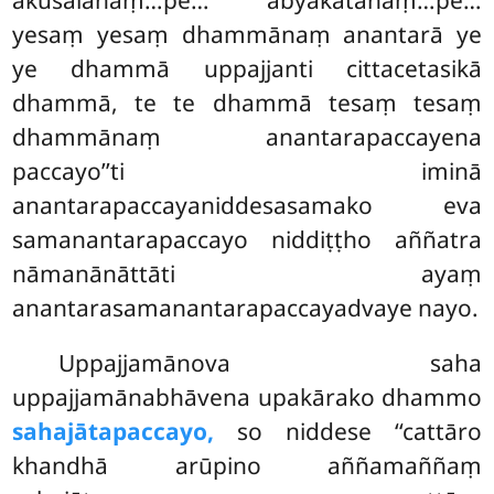
akusalānaṃ…pe… abyākatānaṃ…pe…
yesaṃ yesaṃ dhammānaṃ anantarā ye
ye dhammā uppajjanti cittacetasikā
dhammā, te te dhammā tesaṃ tesaṃ
dhammānaṃ anantarapaccayena
paccayo’’ti iminā
anantarapaccayaniddesasamako eva
samanantarapaccayo niddiṭṭho aññatra
nāmanānāttāti ayaṃ
anantarasamanantarapaccayadvaye nayo.
Uppajjamānova saha
uppajjamānabhāvena upakārako dhammo
sahajātapaccayo,
so niddese ‘‘cattāro
khandhā arūpino aññamaññaṃ