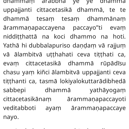
dhammaṃ ārabbha ye ye dhammā
uppajjanti cittacetasikā dhammā, te te
dhammā tesaṃ tesaṃ dhammānaṃ
ārammaṇapaccayena paccayo’’ti evaṃ
niddiṭṭhattā na koci dhammo na hoti.
Yathā hi dubbalapuriso daṇḍaṃ vā rajjuṃ
vā ālambitvā uṭṭhahati ceva tiṭṭhati ca,
evaṃ cittacetasikā dhammā rūpādīsu
chasu yaṃ kiñci ālambitvā uppajjanti ceva
tiṭṭhanti ca, tasmā lokiyalokuttarādibhedā
sabbepi dhammā yathāyogaṃ
cittacetasikānaṃ ārammaṇapaccayoti
veditabboti ayaṃ ārammaṇapaccaye
nayo.