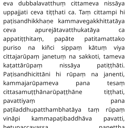
eva dubbalavatthuṃ cittameva nissāya
uppajjati ceva tiṭṭhati ca. Taṃ cittampi hi
paṭisandhikkhaṇe kammavegakkhittatāya
ceva apurejātavatthukatāya ca
appatiṭṭhitaṃ, papāte patitamattako
puriso na kiñci sippaṃ kātuṃ viya
cittajarūpaṃ janetuṃ na sakkoti, tameva
kaṭattārūpaṃ nissāya patiṭṭhāti.
Paṭisandhicittāni hi rūpaṃ na janenti,
kammajarūpameva pana tesaṃ
cittasamuṭṭhānarūpaṭṭhāne tiṭṭhati,
pavattiyaṃ pana
paṭiladdhupatthambhatāya taṃ rūpaṃ
vināpi kammapaṭibaddhāva pavatti,
hetupaccayassa panettha