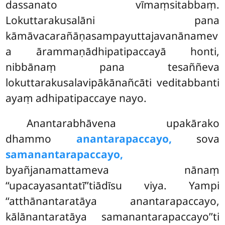
dassanato vīmaṃsitabbaṃ.
Lokuttarakusalāni pana
kāmāvacarañāṇasampayuttajavanānamev
a ārammaṇādhipatipaccayā honti,
nibbānaṃ pana tesaññeva
lokuttarakusalavipākānañcāti veditabbanti
ayaṃ adhipatipaccaye nayo.
Anantarabhāvena upakārako
dhammo
anantarapaccayo,
sova
samanantarapaccayo,
byañjanamattameva nānaṃ
‘‘upacayasantatī’’tiādīsu viya. Yampi
‘‘atthānantaratāya anantarapaccayo,
kālānantaratāya samanantarapaccayo’’ti