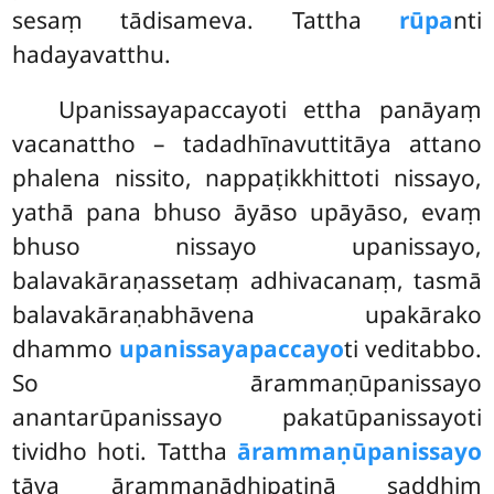
sesaṃ tādisameva. Tattha
rūpa
nti
hadayavatthu.
Upanissayapaccayoti ettha panāyaṃ
vacanattho – tadadhīnavuttitāya attano
phalena nissito, nappaṭikkhittoti nissayo,
yathā pana bhuso āyāso upāyāso, evaṃ
bhuso nissayo upanissayo,
balavakāraṇassetaṃ adhivacanaṃ, tasmā
balavakāraṇabhāvena upakārako
dhammo
upanissayapaccayo
ti veditabbo.
So ārammaṇūpanissayo
anantarūpanissayo pakatūpanissayoti
tividho hoti. Tattha
ārammaṇūpanissayo
tāva ārammaṇādhipatinā saddhiṃ