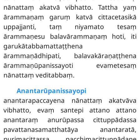
nānattaṃ akatvā vibhatto. Tattha yaṃ
ārammaṇaṃ garuṃ katvā cittacetasikā
uppajjanti, taṃ niyamato tesaṃ
ārammaṇesu balavārammaṇaṃ hoti, iti
garukātabbamattaṭṭhena
ārammaṇādhipati, balavakāraṇaṭṭhena
ārammaṇūpanissayoti evametesaṃ
nānattaṃ veditabbaṃ.
Anantarūpanissayopi
anantarapaccayena nānattaṃ akatvāva
vibhatto, evaṃ santepi attano attano
anantaraṃ anurūpassa cittuppādassa
pavattanasamatthatāya anantaratā,
purimacittassa pacchimacittuppādane