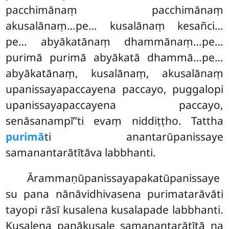
pacchimānaṃ pacchimānaṃ
akusalānaṃ…pe… kusalānaṃ kesañci…
pe… abyākatānaṃ dhammānaṃ…pe…
purimā purimā abyākatā dhammā…pe…
abyākatānaṃ, kusalānaṃ, akusalānaṃ
upanissayapaccayena paccayo, puggalopi
upanissayapaccayena paccayo,
senāsanampī’’ti evaṃ niddiṭṭho. Tattha
purimā
ti anantarūpanissaye
samanantarātītāva labbhanti.
Ārammaṇūpanissayapakatūpanissaye
su
pana nānāvidhivasena purimatarāvāti
tayopi rāsī kusalena kusalapade labbhanti.
Kusalena panākusale samanantarātītā na