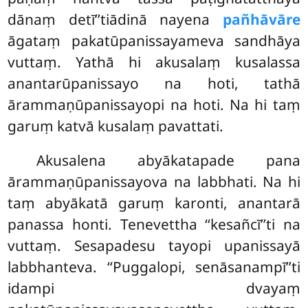
dānaṃ detī’’tiādinā nayena
pañhāvāre
āgataṃ pakatūpanissayameva sandhāya
vuttaṃ. Yathā hi akusalaṃ kusalassa
anantarūpanissayo na hoti, tathā
ārammaṇūpanissayopi na hoti. Na hi taṃ
garuṃ katvā kusalaṃ pavattati.
Akusalena abyākatapade pana
ārammaṇūpanissayova na labbhati. Na hi
taṃ abyākatā garuṃ karonti, anantarā
panassa honti. Tenevettha ‘‘kesañcī’’ti na
vuttaṃ. Sesapadesu tayopi upanissayā
labbhanteva. ‘‘Puggalopi, senāsanampī’’ti
idampi dvayaṃ