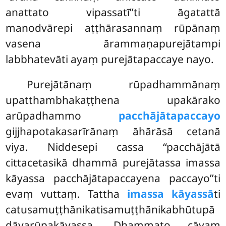
anattato vipassatī’’ti āgatattā
manodvārepi aṭṭhārasannaṃ rūpānaṃ
vasena ārammaṇapurejātampi
labbhatevāti ayaṃ purejātapaccaye nayo.
Purejātānaṃ rūpadhammānaṃ
upatthambhakaṭṭhena upakārako
arūpadhammo
pacchājātapaccayo
gijjhapotakasarīrānaṃ āhārāsā cetanā
viya. Niddesepi cassa ‘‘pacchājātā
cittacetasikā dhammā purejātassa imassa
kāyassa pacchājātapaccayena paccayo’’ti
evaṃ vuttaṃ. Tattha
imassa kāyassā
ti
catusamuṭṭhānikatisamuṭṭhānikabhūtupā
dāyarūpakāyassa. Dhammato cāyaṃ