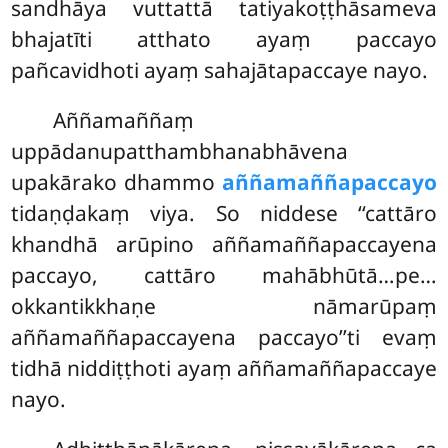
sandhāya vuttattā tatiyakoṭṭhāsameva
bhajatīti atthato ayaṃ paccayo
pañcavidhoti ayaṃ sahajātapaccaye nayo.
Aññamaññaṃ
uppādanupatthambhanabhāvena
upakārako dhammo
aññamaññapaccayo
tidaṇḍakaṃ viya. So niddese ‘‘cattāro
khandhā arūpino aññamaññapaccayena
paccayo, cattāro mahābhūtā…pe…
okkantikkhaṇe nāmarūpaṃ
aññamaññapaccayena paccayo’’ti evaṃ
tidhā niddiṭṭhoti ayaṃ aññamaññapaccaye
nayo.