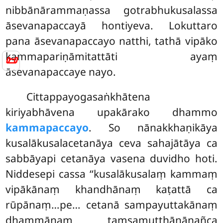
nibbānārammaṇassa gotrabhukusalassa
āsevanapaccayā hontiyeva. Lokuttaro
pana āsevanapaccayo natthi, tathā vipāko
kammapariṇāmitattāti ayaṃ
📜
āsevanapaccaye nayo.
Cittappayogasaṅkhātena
kiriyabhāvena upakārako dhammo
kammapaccayo
. So nānakkhaṇikāya
kusalākusalacetanāya ceva sahajātāya ca
sabbāyapi cetanāya vasena duvidho hoti.
Niddesepi cassa ‘‘kusalākusalaṃ kammaṃ
vipākānaṃ khandhānaṃ kaṭattā ca
rūpānaṃ…pe… cetanā sampayuttakānaṃ
dhammānaṃ taṃsamuṭṭhānānañca