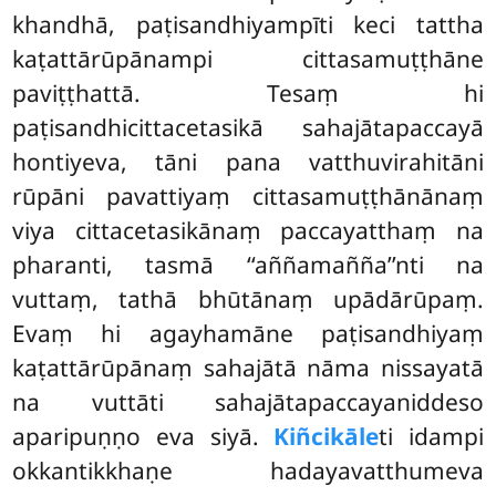
khandhā, paṭisandhiyampīti keci tattha
kaṭattārūpānampi cittasamuṭṭhāne
paviṭṭhattā. Tesaṃ hi
paṭisandhicittacetasikā sahajātapaccayā
hontiyeva, tāni pana vatthuvirahitāni
rūpāni pavattiyaṃ cittasamuṭṭhānānaṃ
viya cittacetasikānaṃ paccayatthaṃ na
pharanti, tasmā ‘‘aññamañña’’nti na
vuttaṃ, tathā bhūtānaṃ upādārūpaṃ.
Evaṃ hi agayhamāne paṭisandhiyaṃ
kaṭattārūpānaṃ sahajātā nāma nissayatā
na vuttāti sahajātapaccayaniddeso
aparipuṇṇo eva siyā.
Kiñcikāle
ti idampi
okkantikkhaṇe hadayavatthumeva