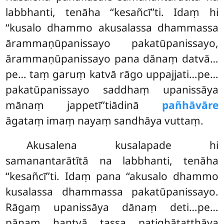
labbhanti, tenāha ‘‘kesañcī’’ti. Idaṃ hi
‘‘kusalo dhammo akusalassa dhammassa
ārammaṇūpanissayo pakatūpanissayo,
ārammaṇūpanissayo pana dānaṃ datvā…
pe… taṃ garuṃ katvā rāgo uppajjati…pe…
pakatūpanissayo saddhaṃ upanissāya
mānaṃ jappetī’’tiādinā
pañhāvāre
āgataṃ imaṃ nayaṃ sandhāya vuttaṃ.
Akusalena kusalapade hi
samanantarātītā na labbhanti, tenāha
‘‘kesañcī’’ti. Idaṃ pana ‘‘akusalo dhammo
kusalassa dhammassa pakatūpanissayo.
Rāgaṃ upanissāya dānaṃ deti…pe…
pāṇaṃ hantvā tassa paṭighātatthāya