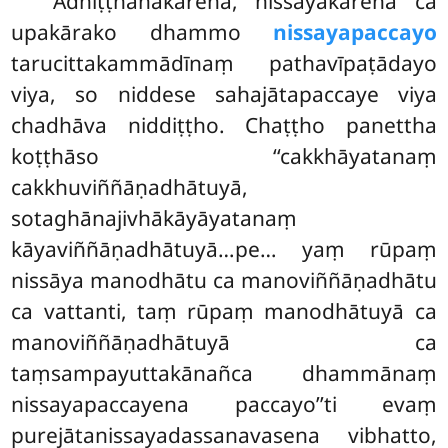
Adhiṭṭhānākārena, nissayākārena ca
upakārako dhammo
nissayapaccayo
tarucittakammādīnaṃ pathavīpaṭādayo
viya, so niddese sahajātapaccaye viya
chadhāva niddiṭṭho. Chaṭṭho panettha
koṭṭhāso ‘‘cakkhāyatanaṃ
cakkhuviññāṇadhātuyā,
sotaghānajivhākāyāyatanaṃ
kāyaviññāṇadhātuyā…pe… yaṃ rūpaṃ
nissāya manodhātu ca manoviññāṇadhātu
ca vattanti, taṃ rūpaṃ manodhātuyā ca
manoviññāṇadhātuyā ca
taṃsampayuttakānañca dhammānaṃ
nissayapaccayena paccayo’’ti evaṃ
purejātanissayadassanavasena vibhatto,