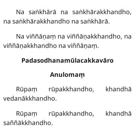
Na saṅkhārā na saṅkhārakkhandho,
na saṅkhārakkhandho na saṅkhārā.
Na viññāṇaṃ na viññāṇakkhandho, na
viññāṇakkhandho na viññāṇaṃ.
Padasodhanamūlacakkavāro
Anulomaṃ
Rūpaṃ rūpakkhandho, khandhā
vedanākkhandho.
Rūpaṃ rūpakkhandho, khandhā
saññākkhandho.