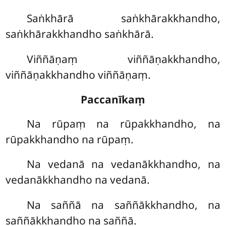
Saṅkhārā saṅkhārakkhandho,
saṅkhārakkhandho saṅkhārā.
Viññāṇaṃ viññāṇakkhandho,
viññāṇakkhandho viññāṇaṃ.
Paccanīkaṃ
Na
rūpaṃ na rūpakkhandho, na
rūpakkhandho na rūpaṃ.
Na vedanā na vedanākkhandho, na
vedanākkhandho na vedanā.
Na saññā na saññākkhandho, na
saññākkhandho na saññā.