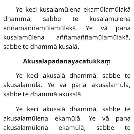
Ye keci kusalamūlena ekamūlamūlakā
dhammā, sabbe te kusalamūlena
aññamaññamūlamūlakā. Ye vā pana
kusalamūlena aññamaññamūlamūlakā,
sabbe te dhammā kusalā.
Akusalapadanayacatukkaṃ
Ye keci akusalā dhammā, sabbe te
akusalamūlā. Ye vā pana akusalamūlā,
sabbe te dhammā akusalā.
Ye
keci akusalā dhammā, sabbe te
akusalamūlena ekamūlā. Ye vā pana
akusalamūlena ekamūlā, sabbe te