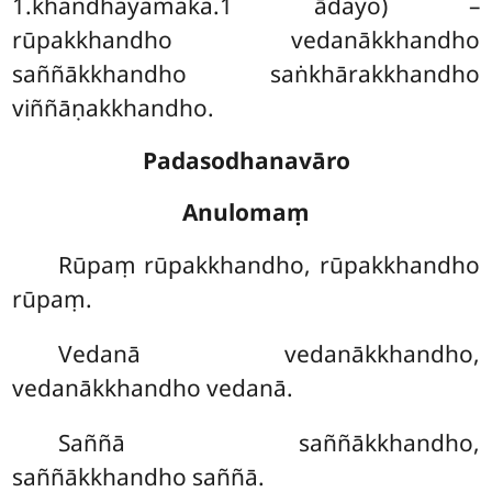
1.khandhayamaka.1 ādayo) –
rūpakkhandho vedanākkhandho
saññākkhandho saṅkhārakkhandho
viññāṇakkhandho.
Padasodhanavāro
Anulomaṃ
Rūpaṃ
rūpakkhandho, rūpakkhandho
rūpaṃ.
Vedanā vedanākkhandho,
vedanākkhandho vedanā.
Saññā saññākkhandho,
saññākkhandho saññā.