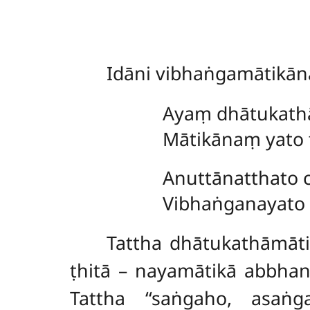
Idāni
vibhaṅgamātikān
Ayaṃ dhātukath
Mātikānaṃ yato
Anuttānatthato 
Vibhaṅganayato 
Tattha dhātukathāmāt
ṭhitā – nayamātikā abbha
Tattha ‘‘saṅgaho, asaṅ