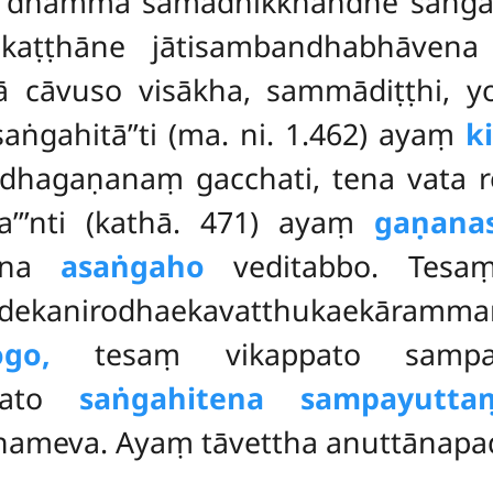
dhammā samādhikkhandhe saṅgahitā
ṭṭhāne jātisambandhabhāvena s
ā cāvuso visākha, sammādiṭṭhi,
gahitā’’ti (ma. ni. 1.462) ayaṃ
k
hagaṇanaṃ gacchati, tena vata r
’’’nti (kathā. 471) ayaṃ
gaṇana
hena
asaṅgaho
veditabbo. Tesa
kanirodhaekavatthukaekāram
ogo,
tesaṃ vikappato samp
ppato
saṅgahitena sampayutta
thameva. Ayaṃ tāvettha anuttānapa