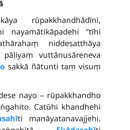
ā
ya rūpakkhandhādīni,
i nayamātikāpadehi ‘‘tīhi
athārahaṃ niddesatthāya
 pāḷiyaṃ vuttānusāreneva
yo
sakkā ñātunti taṃ visuṃ
dese nayo – rūpakkhandho
ṅgahito. Catūhi khandhehi
asahī
ti manāyatanavajjehi.
saṅgahitā.
Ekādasahī
ti