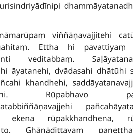
iyapurisindriyādīnipi dhammāyatan
nāmarūpaṃ viññāṇavajjitehi cat
ahitaṃ. Ettha hi pavattiyaṃ 
tanti veditabbaṃ. Saḷāyata
hi āyatanehi, dvādasahi dhātūhi 
ahi khandhehi, saddāyatanavajji
ātūhi. Rūpabhavo pañ
ayatabbiññāṇavajjehi pañcahāy
vo ekena rūpakkhandhena, r
ito. Ghānādittayaṃ panettha 