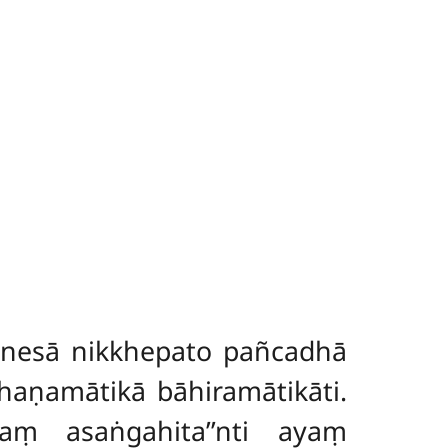
anesā nikkhepato pañcadhā
aṇamātikā bāhiramātikāti.
aṃ asaṅgahita’’nti ayaṃ