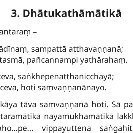
3. Dhātukathāmātikā
antaraṃ –
ādīnaṃ, sampattā atthavaṇṇanā;
 tasmā, pañcannampi yathārahaṃ.
ceva, saṅkhepenatthanicchayā;
ceva, hoti saṃvaṇṇanānayo.
ikāya tāva saṃvaṇṇanā hoti. Sā p
ntaramātikā nayamukhamātikā lakkh
gaho…pe… vippayuttena saṅgahit