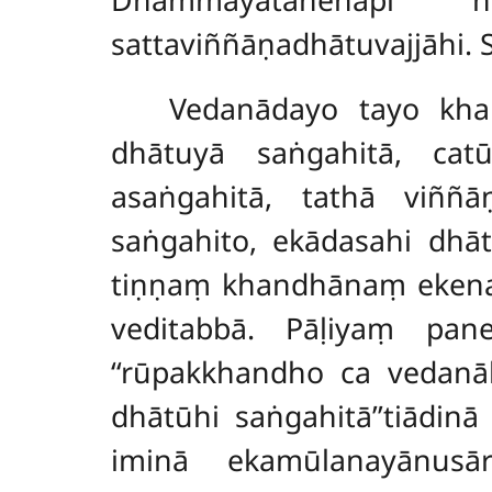
sattaviññāṇadhātuvajjāhi.
Vedanādayo tayo kh
dhātuyā saṅgahitā, cat
asaṅgahitā, tathā viññā
saṅgahito, ekādasahi dhā
tiṇṇaṃ khandhānaṃ ekena
veditabbā. Pāḷiyaṃ pan
‘‘rūpakkhandho ca vedanā
dhātūhi saṅgahitā’’tiādinā
iminā ekamūlanayānusā