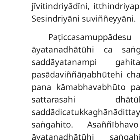
jīvitindriyādīni, itthindr
Sesindriyāni suviññeyyāni.
Paṭiccasamuppādesu 
āyatanadhātūhi ca saṅg
saddāyatanampi gahi
pasādaviññāṇabhūtehi cha
pana kāmabhavabhūto pañc
sattarasahi dh
saddādicatukkaghānāditt
saṅgahito. Asaññībha
āyatanadhātūhi saṅgah