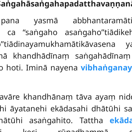
Saṅgahāsaṅgahapadatthavaṇṇan
na yasmā abbhantaramātikā
i ca ‘‘saṅgaho asaṅgaho’’tiādikeh
’’tiādinayamukhamātikāvasena
y
smā khandhādīnaṃ saṅgahādīnaṃ
o hoti. Iminā nayena
vibhaṅgana
havāre khandhānaṃ tāva ayaṃ nid
i āyatanehi ekādasahi dhātūhi sa
hātūhi asaṅgahito. Tattha
ekād
 hi keci rūpadhammā 