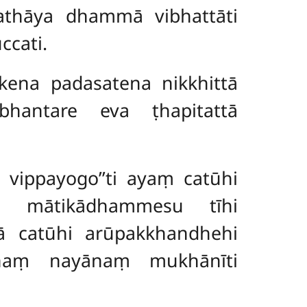
athāya dhammā vibhattāti
ccati.
kena padasatena nikkhittā
bhantare eva ṭhapitattā
 vippayogo’’ti ayaṃ catūhi
ca mātikādhammesu tīhi
ā catūhi arūpakkhandhehi
īnaṃ nayānaṃ mukhānīti