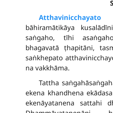
Atthavinicchayato
pa
bāhiramātikāya kusalādīn
saṅgaho, tīhi asaṅgaho
bhagavatā ṭhapitāni, ta
saṅkhepato atthavinicchay
na vakkhāma.
Tattha saṅgahāsaṅga
ekena khandhena ekādasah
ekenāyatanena sattahi d
Dhammāyatanenāpi