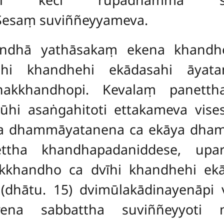
 Sesaṃ suviññeyyameva.
andhā yathāsakaṃ ekena khandh
ūhi khandhehi ekādasahi āyatan
ṇakkhandhopi. Kevalaṃ panetth
tūhi asaṅgahitoti ettakameva vise
 dhammāyatanena ca ekāya dham
ettha khandhapadaniddese, upar
kkhandho ca dvīhi khandhehi ek
 (dhātu. 15) dvimūlakādinayenāpi 
rena sabbattha suviññeyyoti 