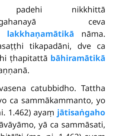
 padehi nikkhittā
hāsaṅgahanayā ceva
tā
lakkhaṇamātikā
nāma.
aṭṭhi tikapadāni, dve ca
hi ṭhapitattā
bāhiramātikā
aṇṇanā.
avasena catubbidho. Tattha
, yo ca sammākammanto, yo
i. 1.462) ayaṃ
jātisaṅgaho
māvāyāmo, yā ca sammāsati,