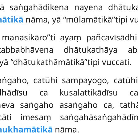
ttā saṅgahādikena nayena dhātuk
ātikā
nāma, yā ‘‘mūlamātikā’’tipi vu
manasikāro’’ti ayaṃ pañcavīsādhi
itabbabhāvena dhātukathāya ab
ā ‘‘dhātukathāmātikā’’tipi vuccati.
asaṅgaho, catūhi sampayogo, catūhi
dhādīsu ca kusalattikādīsu 
eheva
saṅgaho asaṅgaho ca, tath
cāti imesaṃ saṅgahāsaṅgahād
mukhamātikā
nāma.