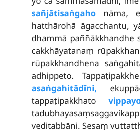
yo ca sammāsamādhi, ime 
sañjātisaṅgaho
nāma, eka
hatthārohā āgacchantu, y
dhammā paññākkhandhe saṅ
cakkhāyatanaṃ rūpakkhand
rūpakkhandhena saṅgahita
adhippeto. Tappaṭipakk
asaṅgahitādīni,
ekuppāde
tappaṭipakkhato
vippay
tadubhayasaṃsaggavika
veditabbāni. Sesaṃ vuttat