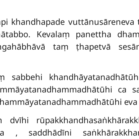
i khandhapade vuttānusāreneva tī
ñātabbo. Kevalaṃ panettha dh
aṅgahābhāvā taṃ ṭhapetvā ses
ṃ sabbehi khandhāyatanadhātūh
ammāyatanadhammadhātūhi ca saṅ
dhammāyatanadhammadhātūhi eva 
yaṃ dvīhi rūpakkhandhasaṅkhārakk
ena
, saddhādīni saṅkhārakkha