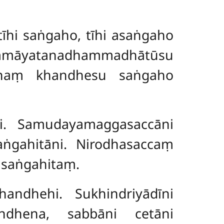
hi saṅgaho, tīhi asaṅgaho
ammāyatanadhammadhātūsu
ānaṃ khandhesu saṅgaho
i. Samudayamaggasaccāni
gahitāni. Nirodhasaccaṃ
saṅgahitaṃ.
handhehi. Sukhindriyādīni
ndhena, sabbāni cetāni