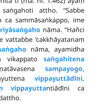
’’ti (ma. ni. 1.462) ayaṃ
aṅgahoti attho. ‘‘Sabbe
 yo ca sammāsaṅkappo, ime
iriyāsaṅgaho
nāma. ‘‘Hañci
e vattabbe ‘cakkhāyatanaṃ
saṅgaho
nāma, ayamidha
ṃ vikappato
saṅgahitena
maṇatāvasena
sampayogo,
ayuttena
vippayuttādīni,
ṃ vippayutta
ntiādīni ca
dattho.