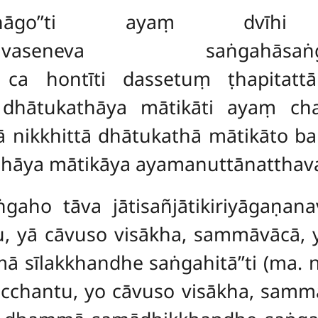
abhāgo’’ti ayaṃ dvīhi
akkhaṇavaseneva saṅga
 ca hontīti dassetuṃ ṭhapitat
hātukathāya mātikāti ayaṃ chas
 nikkhittā dhātukathā mātikāto ba
dhāya mātikāya ayamanuttānatthav
ṅgaho tāva jātisañjātikiriyāgaṇan
ntu, yā cāvuso visākha, sammāvācā
 sīlakkhandhe saṅgahitā’’ti (ma. n
acchantu, yo cāvuso visākha, sam