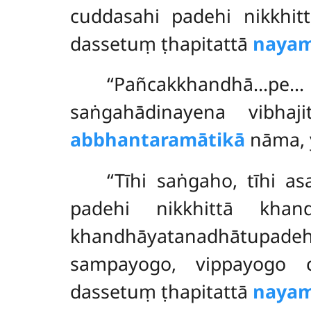
cuddasahi padehi nikkhi
dassetuṃ ṭhapitattā
nayam
‘‘Pañcakkhandhā…pe… 
saṅgahādinayena vibhaj
abbhantaramātikā
nāma, y
‘‘Tīhi saṅgaho, tīhi 
padehi nikkhittā khan
khandhāyatanadhātupad
sampayogo, vippayogo 
dassetuṃ ṭhapitattā
naya