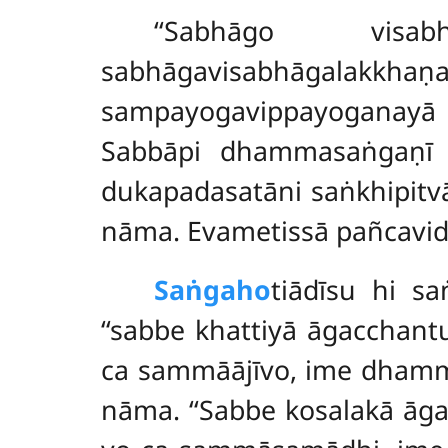
‘‘Sabhāgo
vis
sabhāgavisabhāgal
sampayogavippayoganayā
Sabbāpi dhammasaṅgaṇī d
dukapadasatāni saṅkhipitvā
nāma. Evametissā pañcavi
Saṅgaho
tiādīsu hi sa
‘‘sabbe khattiyā āgaccha
ca sammāājīvo, ime dhammā
nāma. ‘‘Sabbe kosalakā āg