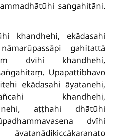
adhammadhātūhi saṅgahitāni.
ūhi khandhehi, ekādasahi
nāmarūpassāpi gahitattā
naṃ dvīhi khandhehi,
saṅgahitaṃ. Upapattibhavo
tehi ekādasahi āyatanehi,
cahi khandhehi,
atanehi, aṭṭhahi dhātūhi
ūpadhammavasena dvīhi
āyatanādikiccākaraṇato