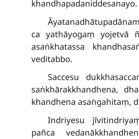
khandhapadaniddesanayo.
Āyatanadhātupadānamp
ca yathāyogaṃ yojetvā 
asaṅkhatassa khandhas
veditabbo.
Saccesu dukkhasacca
saṅkhārakkhandhena, dh
khandhena asaṅgahitaṃ, 
Indriyesu jīvitindri
pañca vedanākkhandh