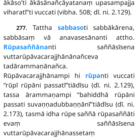
ākāso’ti ākāsānañcāyatanaṃ upasampajja
viharatī’’ti vuccati (vibha. 508; dī. ni. 2.129).
. Tattha
sabbaso
ti sabbākārena,
277
sabbāsaṃ vā anavasesānanti attho.
Rūpasaññāna
nti saññāsīsena
vuttarūpāvacarajjhānānañceva
tadārammaṇānañca.
Rūpāvacarajjhānampi hi
rūpa
nti vuccati
‘‘rūpī rūpāni passatī’’tiādīsu (dī. ni. 2.129),
tassa ārammaṇampi ‘‘bahiddhā rūpāni
passati suvaṇṇadubbaṇṇānī’’tiādīsu (dī. ni.
2.173), tasmā idha rūpe saññā rūpasaññāti
evaṃ saññāsīsena
vuttarūpāvacarajjhānassetaṃ