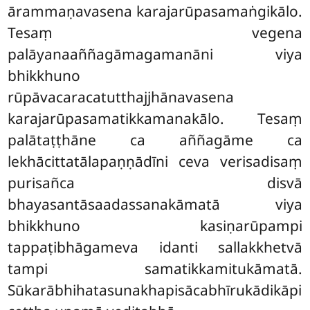
ārammaṇavasena karajarūpasamaṅgikālo.
Tesaṃ vegena
palāyanaaññagāmagamanāni viya
bhikkhuno
rūpāvacaracatutthajjhānavasena
karajarūpasamatikkamanakālo. Tesaṃ
palātaṭṭhāne ca aññagāme
ca
lekhācittatālapaṇṇādīni ceva verisadisaṃ
purisañca disvā
bhayasantāsaadassanakāmatā viya
bhikkhuno kasiṇarūpampi
tappaṭibhāgameva idanti sallakkhetvā
tampi samatikkamitukāmatā.
Sūkarābhihatasunakhapisācabhīrukādikāpi