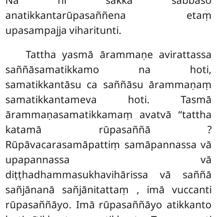
Na hi sakkā sabbaso
anatikkantarūpasaññena etaṃ
upasampajja viharitunti.
Tattha yasmā ārammaṇe avirattassa
saññāsamatikkamo na hoti,
samatikkantāsu ca saññāsu ārammaṇaṃ
samatikkantameva hoti. Tasmā
ārammaṇasamatikkamaṃ avatvā ‘‘tattha
katamā rūpasaññā
?
Rūpāvacarasamāpattiṃ samāpannassa vā
upapannassa vā
diṭṭhadhammasukhavihārissa vā saññā
sañjānanā sañjānitattaṃ
, imā vuccanti
rūpasaññāyo. Imā rūpasaññāyo atikkanto