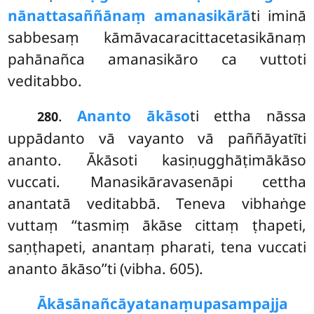
nānattasaññānaṃ amanasikārā
ti iminā
sabbesaṃ kāmāvacaracittacetasikānaṃ
pahānañca amanasikāro ca vuttoti
veditabbo.
.
Ananto ākāso
ti ettha nāssa
280
uppādanto vā vayanto vā paññāyatīti
ananto. Ākāsoti kasiṇugghāṭimākāso
vuccati. Manasikāravasenāpi cettha
anantatā veditabbā. Teneva
vibhaṅge
vuttaṃ ‘‘tasmiṃ ākāse cittaṃ ṭhapeti,
saṇṭhapeti, anantaṃ pharati, tena vuccati
ananto ākāso’’ti (vibha. 605).
Ākāsānañcāyatanaṃ
upasampajja