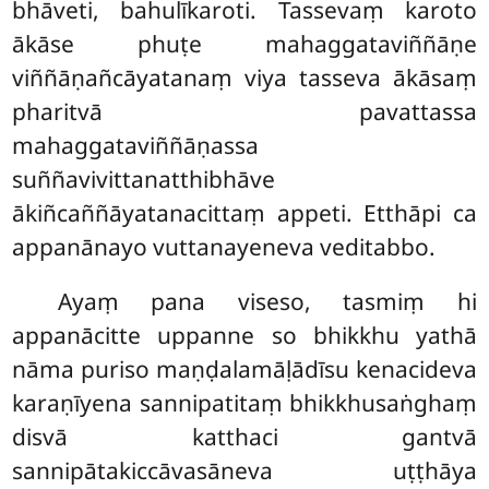
bhāveti, bahulīkaroti. Tassevaṃ karoto
ākāse phuṭe mahaggataviññāṇe
viññāṇañcāyatanaṃ viya tasseva ākāsaṃ
pharitvā pavattassa
mahaggataviññāṇassa
suññavivittanatthibhāve
ākiñcaññāyatanacittaṃ appeti. Etthāpi ca
appanānayo vuttanayeneva veditabbo.
Ayaṃ pana viseso, tasmiṃ hi
appanācitte uppanne so bhikkhu yathā
nāma puriso maṇḍalamāḷādīsu kenacideva
karaṇīyena sannipatitaṃ bhikkhusaṅghaṃ
disvā katthaci gantvā
sannipātakiccāvasāneva uṭṭhāya