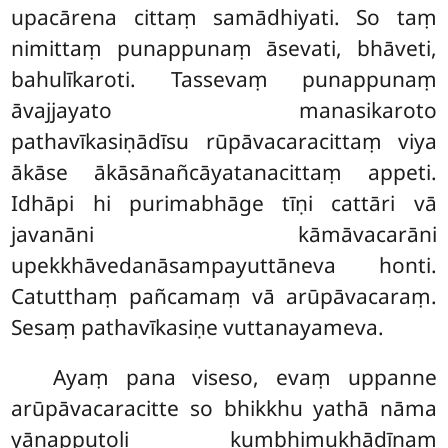
upacārena cittaṃ samādhiyati. So taṃ
nimittaṃ punappunaṃ āsevati, bhāveti,
bahulīkaroti. Tassevaṃ punappunaṃ
āvajjayato manasikaroto
pathavīkasiṇādīsu rūpāvacaracittaṃ viya
ākāse ākāsānañcāyatanacittaṃ appeti.
Idhāpi hi purimabhāge
tīṇi cattāri vā
javanāni kāmāvacarāni
upekkhāvedanāsampayuttāneva honti.
Catutthaṃ pañcamaṃ vā arūpāvacaraṃ.
Sesaṃ pathavīkasiṇe vuttanayameva.
Ayaṃ
pana viseso, evaṃ uppanne
arūpāvacaracitte so bhikkhu yathā nāma
yānapputoḷi kumbhimukhādīnaṃ