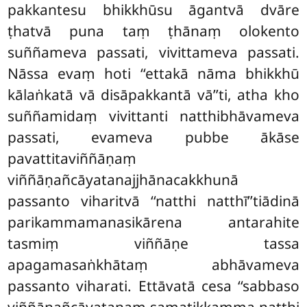
pakkantesu bhikkhūsu āgantvā dvāre
ṭhatvā puna taṃ ṭhānaṃ olokento
suññameva passati, vivittameva passati.
Nāssa evaṃ hoti ‘‘ettakā nāma bhikkhū
kālaṅkatā vā disāpakkantā vā’’ti, atha kho
suññamidaṃ vivittanti natthibhāvameva
passati, evameva pubbe ākāse
pavattitaviññāṇaṃ
viññāṇañcāyatanajjhānacakkhunā
passanto viharitvā ‘‘natthi natthī’’tiādinā
parikammamanasikārena antarahite
tasmiṃ viññāṇe tassa
apagamasaṅkhātaṃ abhāvameva
passanto viharati. Ettāvatā cesa ‘‘sabbaso
viññāṇañcāyatanaṃ samatikkamma natthi