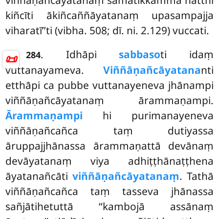
kiñcīti ākiñcaññāyatanaṃ upasampajja
viharatī’’ti (vibha. 508; dī. ni. 2.129) vuccati.
. Idhāpi
sabbaso
ti idaṃ
284
📜
vuttanayameva.
Viññāṇañcāyatana
nti
etthāpi ca pubbe vuttanayeneva jhānampi
viññāṇañcāyatanaṃ ārammaṇampi.
Ārammaṇampi
hi purimanayeneva
viññāṇañcañca taṃ dutiyassa
āruppajjhānassa ārammaṇattā devānaṃ
devāyatanaṃ viya adhiṭṭhānaṭṭhena
āyatanañcāti
viññāṇañcāyatanaṃ
. Tathā
viññāṇañcañca taṃ tasseva jhānassa
sañjātihetuttā ‘‘kambojā assānaṃ