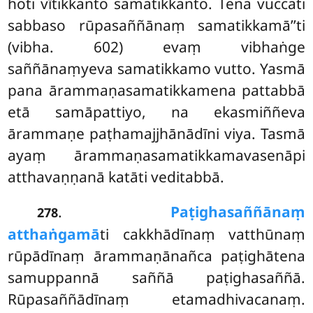
hoti vītikkanto samatikkanto. Tena vuccati
sabbaso rūpasaññānaṃ samatikkamā’’ti
(vibha. 602) evaṃ vibhaṅge
saññānaṃyeva samatikkamo vutto. Yasmā
pana ārammaṇasamatikkamena pattabbā
etā samāpattiyo, na ekasmiññeva
ārammaṇe paṭhamajjhānādīni viya. Tasmā
ayaṃ ārammaṇasamatikkamavasenāpi
atthavaṇṇanā katāti veditabbā.
.
Paṭighasaññānaṃ
278
atthaṅgamā
ti cakkhādīnaṃ vatthūnaṃ
rūpādīnaṃ ārammaṇānañca paṭighātena
samuppannā saññā paṭighasaññā.
Rūpasaññādīnaṃ etamadhivacanaṃ.