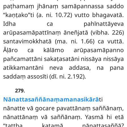
paṭhamaṃ jhānaṃ samāpannassa saddo
‘‘kaṇṭako’’ti (a. ni. 10.72) vutto bhagavatā.
Idha ca pahīnattāyeva
arūpasamāpattīnaṃ āneñjatā (vibha. 226)
santavimokkhatā (ma. ni. 1.66) ca vuttā.
Āḷāro ca kālāmo arūpasamāpanno
pañcamattāni sakaṭasatāni nissāya nissāya
atikkamantāni neva addasa, na pana
saddaṃ assosīti (dī. ni. 2.192).
.
279
Nānattasaññānaṃ
amanasikārā
ti
nānatte vā gocare pavattānaṃ saññānaṃ,
nānattānaṃ vā saññānaṃ. Yasmā hi etā
‘‘tattha katamā nānattasaññā?