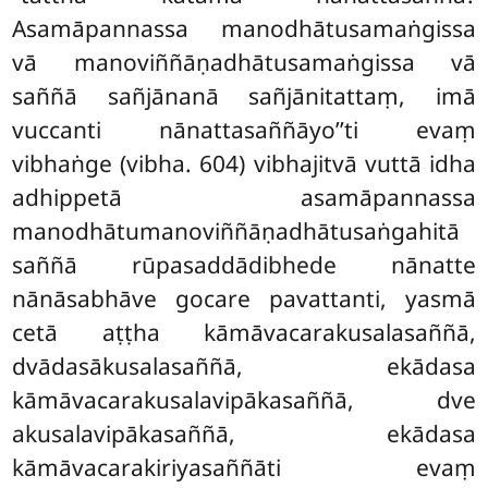
Asamāpannassa manodhātusamaṅgissa
vā manoviññāṇadhātusamaṅgissa vā
saññā sañjānanā sañjānitattaṃ, imā
vuccanti nānattasaññāyo’’ti evaṃ
vibhaṅge (vibha. 604) vibhajitvā vuttā idha
adhippetā asamāpannassa
manodhātumanoviññāṇadhātusaṅgahitā
saññā rūpasaddādibhede nānatte
nānāsabhāve gocare pavattanti, yasmā
cetā aṭṭha kāmāvacarakusalasaññā,
dvādasākusalasaññā, ekādasa
kāmāvacarakusalavipākasaññā, dve
akusalavipākasaññā, ekādasa
kāmāvacarakiriyasaññāti evaṃ