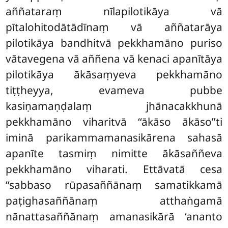
aññataraṃ nīlapilotikāya vā
pītalohitodātādīnaṃ vā aññatarāya
pilotikāya bandhitvā pekkhamāno puriso
vātavegena vā aññena vā kenaci apanītāya
pilotikāya ākāsaṃyeva pekkhamāno
tiṭṭheyya, evameva pubbe
kasiṇamaṇḍalaṃ jhānacakkhunā
pekkhamāno viharitvā ‘‘ākāso ākāso’’ti
iminā parikammamanasikārena sahasā
apanīte tasmiṃ nimitte ākāsaññeva
pekkhamāno viharati. Ettāvatā cesa
‘‘sabbaso rūpasaññānaṃ samatikkamā
paṭighasaññānaṃ atthaṅgamā
nānattasaññānaṃ amanasikārā ‘ananto