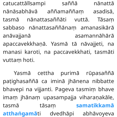
catucattālīsampi saññā nānattā
nānāsabhāvā aññamaññaṃ asadisā,
tasmā nānattasaññāti vuttā. Tāsaṃ
sabbaso nānattasaññānaṃ amanasikārā
anāvajjanā asamannāhārā
apaccavekkhaṇā. Yasmā tā nāvajjeti, na
manasi karoti, na paccavekkhati, tasmāti
vuttaṃ hoti.
Yasmā cettha purimā rūpasaññā
paṭighasaññā ca iminā jhānena nibbatte
bhavepi na vijjanti. Pageva tasmiṃ bhave
imaṃ jhānaṃ upasampajja viharaṇakāle,
tasmā tāsaṃ
samatikkamā
atthaṅgamā
ti dvedhāpi abhāvoyeva