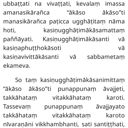
ubbaṭṭati na vivaṭṭati, kevalaṃ imassa
amanasikārañca ‘‘ākāso ākāso’’ti
manasikārañca paṭicca ugghāṭitaṃ nāma
hoti, kasiṇugghāṭimākāsamattaṃ
paññāyati. Kasiṇugghāṭimākāsanti vā
kasiṇaphuṭṭhokāsoti vā
kasiṇavivittākāsanti vā sabbametaṃ
ekameva.
So taṃ kasiṇugghāṭimākāsanimittaṃ
‘‘ākāso ākāso’’ti punappunaṃ āvajjeti,
takkāhataṃ vitakkāhataṃ karoti.
Tassevaṃ punappunaṃ āvajjayato
takkāhataṃ vitakkāhataṃ karoto
nīvaraṇāni vikkhambhanti, sati santiṭṭhati,