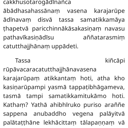
cakkhusotarogādīnañca
ābādhasahassānaṃ vasena karajarūpe
ādīnavaṃ disvā tassa samatikkamāya
ṭhapetvā paricchinnākāsakasiṇaṃ navasu
pathavīkasiṇādīsu aññatarasmiṃ
catutthajjhānaṃ uppādeti.
Tassa kiñcāpi
rūpāvacaracatutthajjhānavasena
karajarūpaṃ atikkantaṃ hoti, atha kho
kasiṇarūpampi yasmā tappaṭibhāgameva,
tasmā tampi samatikkamitukāmo hoti.
Kathaṃ? Yathā ahibhīruko puriso araññe
sappena anubaddho vegena palāyitvā
palātaṭṭhāne lekhācittaṃ tālapaṇṇaṃ vā