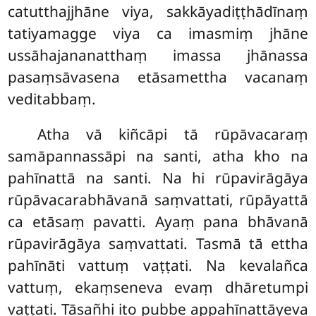
catutthajjhāne viya, sakkāyadiṭṭhādīnaṃ
tatiyamagge viya ca imasmiṃ jhāne
ussāhajananatthaṃ imassa jhānassa
pasaṃsāvasena etāsamettha vacanaṃ
veditabbaṃ.
Atha vā kiñcāpi tā rūpāvacaraṃ
samāpannassāpi na santi, atha kho na
pahīnattā na santi. Na hi rūpavirāgāya
rūpāvacarabhāvanā saṃvattati, rūpāyattā
ca etāsaṃ pavatti. Ayaṃ pana bhāvanā
rūpavirāgāya saṃvattati. Tasmā tā ettha
pahīnāti vattuṃ vaṭṭati. Na kevalañca
vattuṃ, ekaṃseneva evaṃ dhāretumpi
vaṭṭati. Tāsañhi ito pubbe appahīnattāyeva