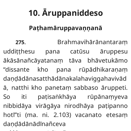
10. Āruppaniddeso
Paṭhamāruppavaṇṇanā
. Brahmavihārānantaraṃ
275
uddiṭṭhesu pana catūsu āruppesu
ākāsānañcāyatanaṃ tāva bhāvetukāmo
‘‘dissante kho pana rūpādhikaraṇaṃ
daṇḍādānasatthādānakalahaviggahavivād
ā, natthi kho panetaṃ sabbaso āruppeti.
So iti paṭisaṅkhāya rūpānaṃyeva
nibbidāya virāgāya nirodhāya paṭipanno
hotī’’ti (ma. ni. 2.103) vacanato etesaṃ
daṇḍādānādīnañceva