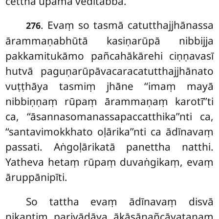
cettha upamā veditabbā.
. Evaṃ
so tasmā catutthajjhānassa
276
ārammaṇabhūtā kasiṇarūpā nibbijja
pakkamitukāmo pañcahākārehi ciṇṇavasī
hutvā paguṇarūpāvacaracatutthajjhānato
vuṭṭhāya tasmiṃ jhāne ‘‘imaṃ mayā
nibbiṇṇaṃ rūpaṃ ārammaṇaṃ karotī’’ti
ca, ‘‘āsannasomanassapaccatthika’’nti ca,
‘‘santavimokkhato oḷārika’’nti ca ādīnavaṃ
passati. Aṅgoḷārikatā panettha natthi.
Yatheva hetaṃ rūpaṃ duvaṅgikaṃ, evaṃ
āruppānipīti.
So tattha evaṃ ādīnavaṃ disvā
nikantiṃ pariyādāya ākāsānañcāyatanaṃ