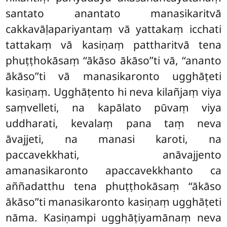
santato anantato manasikaritvā
cakkavāḷapariyantaṃ vā yattakaṃ icchati
tattakaṃ vā kasiṇaṃ pattharitvā tena
phuṭṭhokāsaṃ ‘‘ākāso ākāso’’ti vā, ‘‘ananto
ākāso’’ti vā manasikaronto ugghāṭeti
kasiṇaṃ. Ugghāṭento hi neva kilañjaṃ viya
saṃvelleti, na kapālato pūvaṃ viya
uddharati, kevalaṃ pana taṃ neva
āvajjeti, na manasi karoti, na
paccavekkhati, anāvajjento
amanasikaronto apaccavekkhanto ca
aññadatthu tena phuṭṭhokāsaṃ ‘‘ākāso
ākāso’’ti manasikaronto kasiṇaṃ ugghāṭeti
nāma. Kasiṇampi ugghāṭiyamānaṃ neva