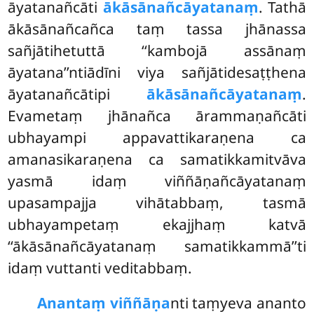
āyatanañcāti
ākāsānañcāyatanaṃ
. Tathā
ākāsānañcañca taṃ tassa jhānassa
sañjātihetuttā ‘‘kambojā assānaṃ
āyatana’’ntiādīni viya sañjātidesaṭṭhena
āyatanañcātipi
ākāsānañcāyatanaṃ
.
Evametaṃ jhānañca ārammaṇañcāti
ubhayampi appavattikaraṇena ca
amanasikaraṇena ca samatikkamitvāva
yasmā idaṃ viññāṇañcāyatanaṃ
upasampajja vihātabbaṃ, tasmā
ubhayampetaṃ ekajjhaṃ katvā
‘‘ākāsānañcāyatanaṃ samatikkammā’’ti
idaṃ vuttanti veditabbaṃ.
Anantaṃ viññāṇa
nti taṃyeva ananto