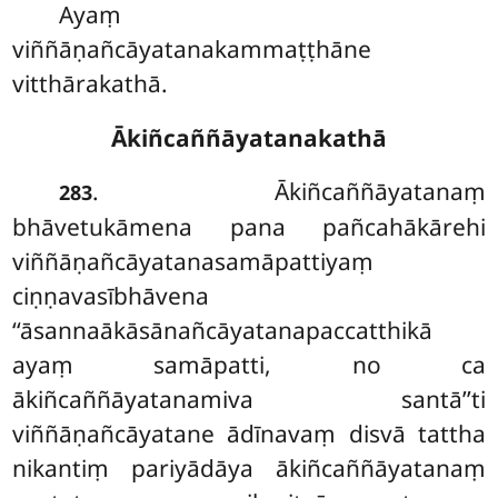
Ayaṃ
viññāṇañcāyatanakammaṭṭhāne
vitthārakathā.
Ākiñcaññāyatanakathā
. Ākiñcaññāyatanaṃ
283
bhāvetukāmena pana pañcahākārehi
viññāṇañcāyatanasamāpattiyaṃ
ciṇṇavasībhāvena
‘‘āsannaākāsānañcāyatanapaccatthikā
ayaṃ samāpatti, no ca
ākiñcaññāyatanamiva santā’’ti
viññāṇañcāyatane
ādīnavaṃ disvā tattha
nikantiṃ pariyādāya
ākiñcaññāyatanaṃ