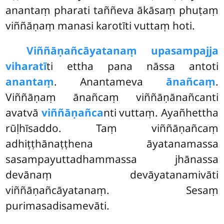
anantaṃ pharati taññeva ākāsaṃ phuṭaṃ
viññāṇaṃ manasi karotīti vuttaṃ hoti.
Viññāṇañcāyatanaṃ upasampajja
viharatī
ti ettha pana nāssa antoti
anantaṃ
. Anantameva
ānañcaṃ
.
Viññāṇaṃ ānañcaṃ viññāṇānañcanti
avatvā
viññāṇañca
nti vuttaṃ. Ayañhettha
rūḷhīsaddo. Taṃ viññāṇañcaṃ
adhiṭṭhānaṭṭhena āyatanamassa
sasampayuttadhammassa jhānassa
devānaṃ devāyatanamivāti
viññāṇañcāyatanaṃ. Sesaṃ
purimasadisamevāti.