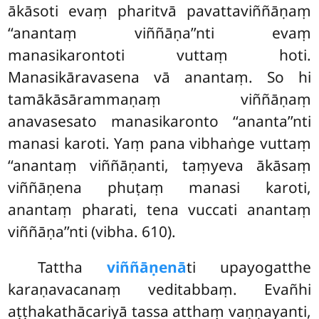
ākāsoti evaṃ pharitvā pavattaviññāṇaṃ
‘‘anantaṃ viññāṇa’’nti evaṃ
manasikarontoti vuttaṃ hoti.
Manasikāravasena vā anantaṃ. So hi
tamākāsārammaṇaṃ viññāṇaṃ
anavasesato manasikaronto ‘‘ananta’’nti
manasi karoti. Yaṃ pana vibhaṅge vuttaṃ
‘‘anantaṃ viññāṇanti, taṃyeva ākāsaṃ
viññāṇena phuṭaṃ manasi karoti,
anantaṃ pharati, tena vuccati anantaṃ
viññāṇa’’nti (vibha. 610).
Tattha
viññāṇenā
ti upayogatthe
karaṇavacanaṃ veditabbaṃ. Evañhi
aṭṭhakathācariyā tassa atthaṃ vaṇṇayanti,