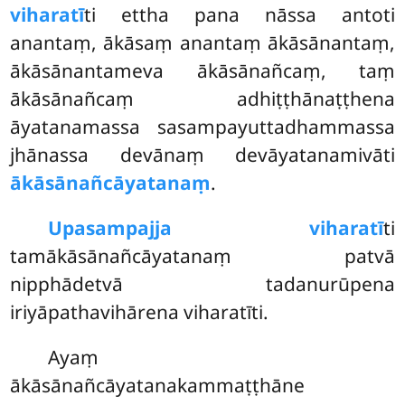
viharatī
ti ettha pana nāssa antoti
anantaṃ, ākāsaṃ anantaṃ ākāsānantaṃ,
ākāsānantameva ākāsānañcaṃ, taṃ
ākāsānañcaṃ adhiṭṭhānaṭṭhena
āyatanamassa sasampayuttadhammassa
jhānassa devānaṃ devāyatanamivāti
ākāsānañcāyatanaṃ
.
Upasampajja viharatī
ti
tamākāsānañcāyatanaṃ patvā
nipphādetvā tadanurūpena
iriyāpathavihārena viharatīti.
Ayaṃ
ākāsānañcāyatanakammaṭṭhāne