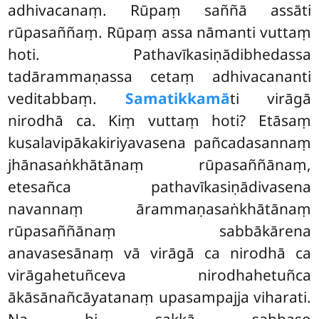
adhivacanaṃ. Rūpaṃ saññā assāti
rūpasaññaṃ. Rūpaṃ assa nāmanti vuttaṃ
hoti. Pathavīkasiṇādibhedassa
tadārammaṇassa cetaṃ adhivacananti
veditabbaṃ.
Samatikkamā
ti virāgā
nirodhā ca. Kiṃ vuttaṃ hoti? Etāsaṃ
kusalavipākakiriyavasena pañcadasannaṃ
jhānasaṅkhātānaṃ rūpasaññānaṃ,
etesañca pathavīkasiṇādivasena
navannaṃ ārammaṇasaṅkhātānaṃ
rūpasaññānaṃ sabbākārena
anavasesānaṃ vā virāgā ca nirodhā ca
virāgahetuñceva nirodhahetuñca
ākāsānañcāyatanaṃ upasampajja viharati.