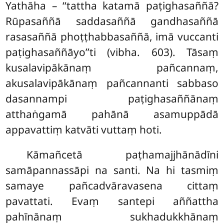
Yathāha – ‘‘tattha katamā paṭighasaññā?
Rūpasaññā saddasaññā gandhasaññā
rasasaññā phoṭṭhabbasaññā, imā vuccanti
paṭighasaññāyo’’ti (vibha. 603). Tāsaṃ
kusalavipākānaṃ pañcannaṃ,
akusalavipākānaṃ pañcannanti sabbaso
dasannampi paṭighasaññānaṃ
atthaṅgamā pahānā asamuppādā
appavattiṃ katvāti vuttaṃ hoti.
Kāmañcetā paṭhamajjhānādīni
samāpannassāpi na santi. Na hi tasmiṃ
samaye pañcadvāravasena cittaṃ
pavattati. Evaṃ santepi aññattha
pahīnānaṃ sukhadukkhānaṃ