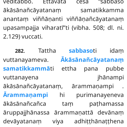
veditabbo. Ettāvatā cesa ‘‘sabbaso
ākāsānañcāyatanaṃ samatikkamma
anantaṃ viññāṇanti viññāṇañcāyatanaṃ
upasampajja viharatī’’ti (vibha. 508; dī. ni.
2.129) vuccati.
. Tattha
sabbaso
ti idaṃ
282
vuttanayameva.
Ākāsānañcāyatanaṃ
samatikkammā
ti ettha pana pubbe
vuttanayena jhānampi
ākāsānañcāyatanaṃ, ārammaṇampi
.
Ārammaṇampi
hi purimanayeneva
ākāsānañcañca taṃ paṭhamassa
āruppajjhānassa ārammaṇattā devānaṃ
devāyatanaṃ viya adhiṭṭhānaṭṭhena