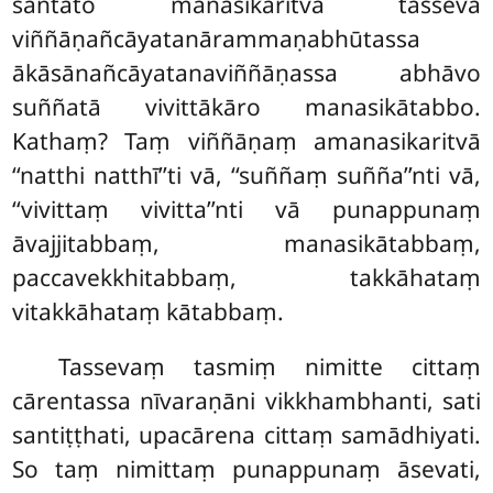
santato manasikaritvā tasseva
viññāṇañcāyatanārammaṇabhūtassa
ākāsānañcāyatanaviññāṇassa abhāvo
suññatā vivittākāro manasikātabbo.
Kathaṃ? Taṃ viññāṇaṃ amanasikaritvā
‘‘natthi natthī’’ti vā, ‘‘suññaṃ suñña’’nti vā,
‘‘vivittaṃ vivitta’’nti vā punappunaṃ
āvajjitabbaṃ, manasikātabbaṃ,
paccavekkhitabbaṃ, takkāhataṃ
vitakkāhataṃ kātabbaṃ.
Tassevaṃ tasmiṃ nimitte cittaṃ
cārentassa nīvaraṇāni vikkhambhanti, sati
santiṭṭhati, upacārena cittaṃ samādhiyati.
So taṃ nimittaṃ punappunaṃ āsevati,