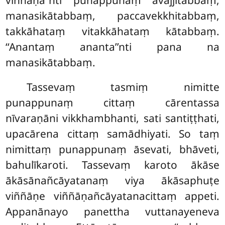
manasikātabbaṃ, paccavekkhitabbaṃ,
takkāhataṃ vitakkāhataṃ kātabbaṃ.
‘‘Anantaṃ ananta’’nti pana na
manasikātabbaṃ.
Tassevaṃ tasmiṃ nimitte
punappunaṃ cittaṃ cārentassa
nīvaraṇāni vikkhambhanti, sati santiṭṭhati,
upacārena cittaṃ samādhiyati. So taṃ
nimittaṃ punappunaṃ āsevati, bhāveti,
bahulīkaroti. Tassevaṃ karoto ākāse
ākāsānañcāyatanaṃ viya ākāsaphuṭe
viññāṇe viññāṇañcāyatanacittaṃ appeti.
Appanānayo panettha vuttanayeneva