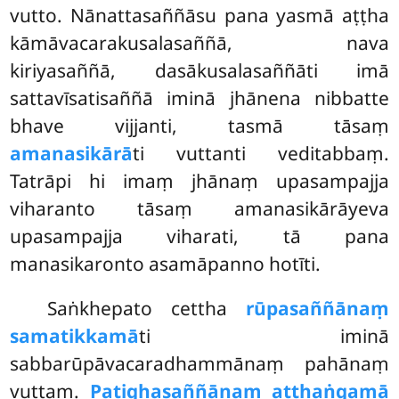
vutto. Nānattasaññāsu pana yasmā aṭṭha
kāmāvacarakusalasaññā, nava
kiriyasaññā, dasākusalasaññāti imā
sattavīsatisaññā iminā jhānena nibbatte
bhave vijjanti, tasmā tāsaṃ
amanasikārā
ti vuttanti veditabbaṃ.
Tatrāpi hi imaṃ jhānaṃ upasampajja
viharanto tāsaṃ amanasikārāyeva
upasampajja viharati, tā pana
manasikaronto asamāpanno hotīti.
Saṅkhepato cettha
rūpasaññānaṃ
samatikkamā
ti iminā
sabbarūpāvacaradhammānaṃ pahānaṃ
vuttaṃ.
Paṭighasaññānaṃ atthaṅgamā