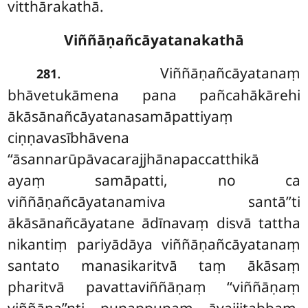
vitthārakathā.
Viññāṇañcāyatanakathā
. Viññāṇañcāyatanaṃ
281
bhāvetukāmena pana pañcahākārehi
ākāsānañcāyatanasamāpattiyaṃ
ciṇṇavasībhāvena
‘‘āsannarūpāvacarajjhānapaccatthikā
ayaṃ samāpatti, no ca
viññāṇañcāyatanamiva santā’’ti
ākāsānañcāyatane ādīnavaṃ disvā tattha
nikantiṃ pariyādāya viññāṇañcāyatanaṃ
santato manasikaritvā taṃ ākāsaṃ
pharitvā pavattaviññāṇaṃ ‘‘viññāṇaṃ
viññāṇa’’nti punappunaṃ āvajjitabbaṃ,