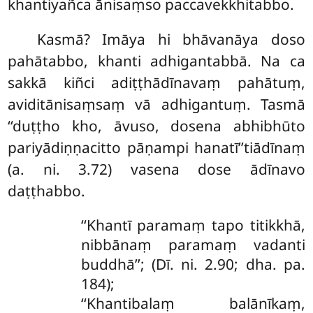
khantiyañca ānisaṃso paccavekkhitabbo.
Kasmā? Imāya hi bhāvanāya doso
pahātabbo, khanti adhigantabbā. Na ca
sakkā kiñci adiṭṭhādīnavaṃ pahātuṃ,
aviditānisaṃsaṃ vā adhigantuṃ. Tasmā
‘‘duṭṭho kho, āvuso, dosena abhibhūto
pariyādiṇṇacitto pāṇampi hanatī’’tiādīnaṃ
(a. ni. 3.72) vasena dose ādīnavo
daṭṭhabbo.
‘‘Khantī paramaṃ tapo titikkhā,
nibbānaṃ paramaṃ vadanti
buddhā’’; (Dī. ni. 2.90; dha. pa.
184);
‘‘Khantibalaṃ balānīkaṃ,