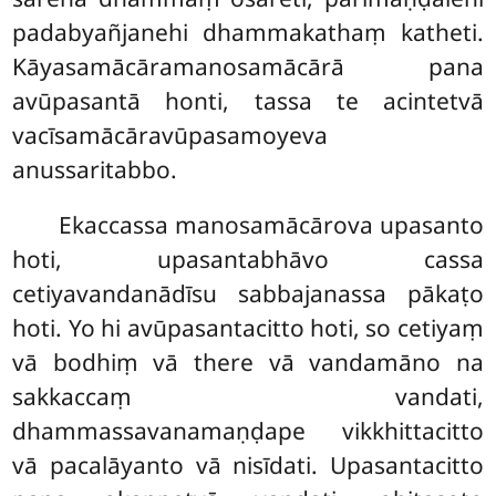
padabyañjanehi dhammakathaṃ katheti.
Kāyasamācāramanosamācārā pana
avūpasantā honti, tassa te acintetvā
vacīsamācāravūpasamoyeva
anussaritabbo.
Ekaccassa manosamācārova upasanto
hoti, upasantabhāvo cassa
cetiyavandanādīsu sabbajanassa pākaṭo
hoti. Yo hi avūpasantacitto hoti, so cetiyaṃ
vā bodhiṃ vā there vā vandamāno na
sakkaccaṃ vandati,
dhammassavanamaṇḍape vikkhittacitto
vā pacalāyanto vā nisīdati. Upasantacitto