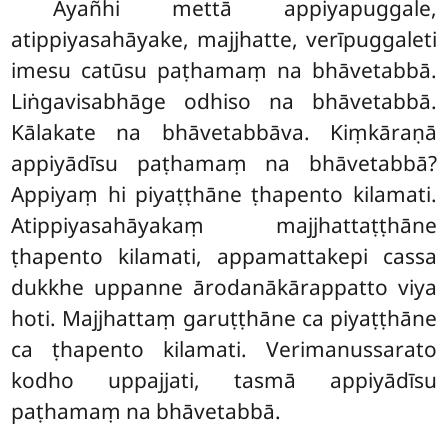
Ayañhi mettā appiyapuggale,
atippiyasahāyake, majjhatte, verīpuggaleti
imesu catūsu paṭhamaṃ na bhāvetabbā.
Liṅgavisabhāge odhiso na bhāvetabbā.
Kālakate na bhāvetabbāva. Kiṃkāraṇā
appiyādīsu paṭhamaṃ na bhāvetabbā?
Appiyaṃ hi piyaṭṭhāne ṭhapento kilamati.
Atippiyasahāyakaṃ majjhattaṭṭhāne
ṭhapento kilamati, appamattakepi cassa
dukkhe uppanne ārodanākārappatto viya
hoti. Majjhattaṃ
garuṭṭhāne ca piyaṭṭhāne
ca ṭhapento kilamati. Verimanussarato
kodho uppajjati, tasmā appiyādīsu
paṭhamaṃ na bhāvetabbā.