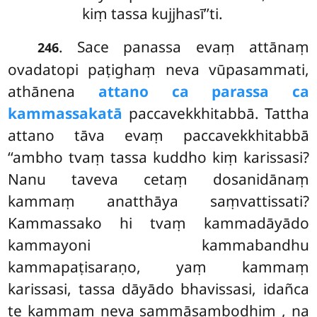
kiṃ tassa kujjhasī’’ti.
. Sace panassa evaṃ attānaṃ
246
ovadatopi paṭighaṃ neva vūpasammati,
athānena
attano ca parassa ca
kammassakatā
paccavekkhitabbā. Tattha
attano tāva evaṃ paccavekkhitabbā
‘‘ambho tvaṃ tassa kuddho kiṃ karissasi?
Nanu taveva cetaṃ dosanidānaṃ
kammaṃ anatthāya saṃvattissati?
Kammassako hi tvaṃ kammadāyādo
kammayoni kammabandhu
kammapaṭisaraṇo, yaṃ kammaṃ
karissasi, tassa dāyādo bhavissasi, idañca
te kammaṃ neva sammāsambodhiṃ
, na