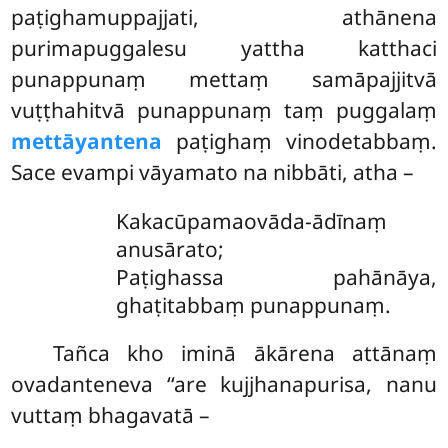
paṭighamuppajjati, athānena
purimapuggalesu yattha katthaci
punappunaṃ mettaṃ samāpajjitvā
vuṭṭhahitvā punappunaṃ taṃ puggalaṃ
mettāyantena
paṭighaṃ vinodetabbaṃ.
Sace evampi vāyamato na nibbāti, atha –
Kakacūpamaovāda-ādīnaṃ
anusārato;
Paṭighassa pahānāya,
ghaṭitabbaṃ punappunaṃ.
Tañca kho iminā ākārena attānaṃ
ovadanteneva ‘‘are kujjhanapurisa, nanu
vuttaṃ bhagavatā –