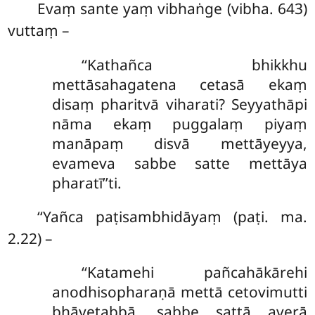
Evaṃ sante yaṃ vibhaṅge (vibha. 643)
vuttaṃ –
‘‘Kathañca bhikkhu
mettāsahagatena cetasā ekaṃ
disaṃ pharitvā viharati? Seyyathāpi
nāma ekaṃ puggalaṃ piyaṃ
manāpaṃ disvā mettāyeyya,
evameva sabbe satte mettāya
pharatī’’ti.
‘‘Yañca paṭisambhidāyaṃ (paṭi. ma.
2.22) –
‘‘Katamehi pañcahākārehi
anodhisopharaṇā mettā cetovimutti
bhāvetabbā, sabbe sattā averā