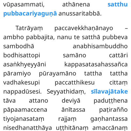
vūpasammati, athānena
satthu
pubbacariyaguṇā
anussaritabbā.
Tatrāyaṃ paccavekkhaṇānayo –
ambho pabbajita, nanu te satthā pubbeva
sambodhā anabhisambuddho
bodhisattopi samāno cattāri
asaṅkhyeyyāni kappasatasahassañca
pāramiyo pūrayamāno tattha tattha
vadhakesupi paccatthikesu cittaṃ
nappadūsesi. Seyyathidaṃ,
sīlavajātake
tāva attano deviyā paduṭṭhena
pāpaamaccena ānītassa paṭirañño
tiyojanasataṃ
rajjaṃ gaṇhantassa
nisedhanatthāya uṭṭhitānaṃ amaccānaṃ