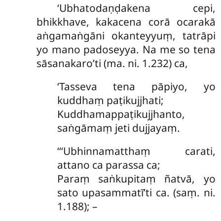
‘Ubhatodaṇḍakena
cepi,
bhikkhave, kakacena corā ocarakā
aṅgamaṅgāni okanteyyuṃ, tatrāpi
yo mano padoseyya. Na me so tena
sāsanakaro’ti (ma. ni. 1.232) ca,
‘Tasseva tena pāpiyo, yo
kuddhaṃ paṭikujjhati;
Kuddhamappaṭikujjhanto,
saṅgāmaṃ jeti dujjayaṃ.
‘‘‘Ubhinnamatthaṃ carati,
attano ca parassa ca;
Paraṃ saṅkupitaṃ ñatvā, yo
sato upasammatī’ti ca. (saṃ. ni.
1.188); –