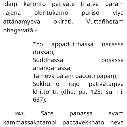
idaṃ karonto paṭivāte ṭhatvā paraṃ
rajena okiritukāmo puriso viya
attānaṃyeva okirati. Vuttañhetaṃ
bhagavatā –
‘‘‘Yo appaduṭṭhassa narassa
dussati,
Suddhassa posassa
anaṅgaṇassa;
Tameva bālaṃ pacceti pāpaṃ,
Sukhumo rajo paṭivātaṃva
khitto’’’ti. (dha. pa. 125; su. ni.
667);
. Sace panassa evaṃ
247
kammassakatampi paccavekkhato neva