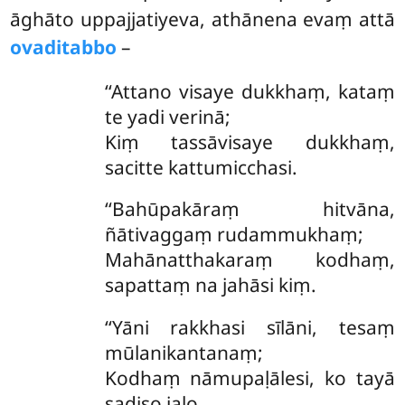
āghāto uppajjatiyeva, athānena evaṃ attā
ovaditabbo
–
‘‘Attano
visaye dukkhaṃ, kataṃ
te yadi verinā;
Kiṃ tassāvisaye dukkhaṃ,
sacitte kattumicchasi.
‘‘Bahūpakāraṃ hitvāna,
ñātivaggaṃ rudammukhaṃ;
Mahānatthakaraṃ kodhaṃ,
sapattaṃ na jahāsi kiṃ.
‘‘Yāni rakkhasi sīlāni, tesaṃ
mūlanikantanaṃ;
Kodhaṃ nāmupaḷālesi, ko tayā
sadiso jaḷo.