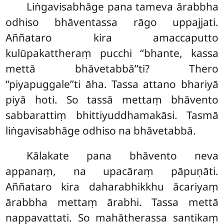
Liṅgavisabhāge pana tameva ārabbha
odhiso bhāventassa rāgo uppajjati.
Aññataro kira amaccaputto
kulūpakattheraṃ pucchi ‘‘bhante, kassa
mettā bhāvetabbā’’ti? Thero
‘‘piyapuggale’’ti āha. Tassa attano bhariyā
piyā hoti. So tassā mettaṃ bhāvento
sabbarattiṃ bhittiyuddhamakāsi. Tasmā
liṅgavisabhāge odhiso na bhāvetabbā.
Kālakate pana bhāvento neva
appanaṃ, na upacāraṃ pāpuṇāti.
Aññataro kira daharabhikkhu ācariyaṃ
ārabbha mettaṃ ārabhi. Tassa mettā
nappavattati. So mahātherassa santikaṃ