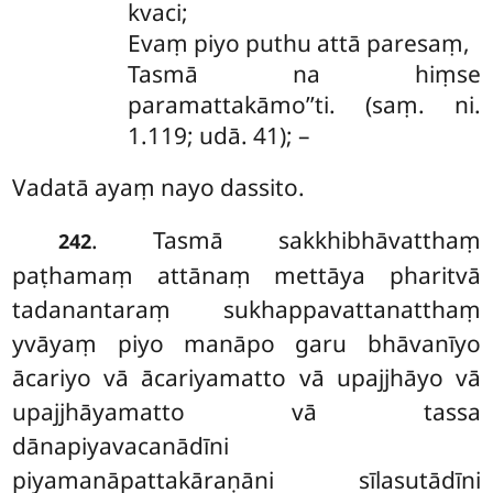
kvaci;
Evaṃ piyo puthu attā paresaṃ,
Tasmā na hiṃse
paramattakāmo’’ti. (saṃ. ni.
1.119; udā. 41); –
Vadatā
ayaṃ nayo dassito.
. Tasmā sakkhibhāvatthaṃ
242
paṭhamaṃ attānaṃ mettāya pharitvā
tadanantaraṃ sukhappavattanatthaṃ
yvāyaṃ piyo manāpo garu bhāvanīyo
ācariyo vā ācariyamatto vā upajjhāyo vā
upajjhāyamatto vā tassa
dānapiyavacanādīni
piyamanāpattakāraṇāni sīlasutādīni