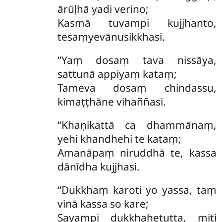
ārūḷhā yadi verino;
Kasmā tuvampi kujjhanto,
tesaṃyevānusikkhasi.
‘‘Yaṃ dosaṃ tava nissāya,
sattunā appiyaṃ kataṃ;
Tameva dosaṃ chindassu,
kimaṭṭhāne vihaññasi.
‘‘Khaṇikattā ca dhammānaṃ,
yehi khandhehi te kataṃ;
Amanāpaṃ niruddhā te, kassa
dānīdha kujjhasi.
‘‘Dukkhaṃ karoti yo yassa, taṃ
vinā kassa so kare;
Sayampi dukkhahetutta, miti