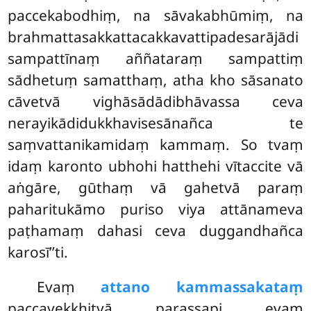
paccekabodhiṃ, na sāvakabhūmiṃ, na
brahmattasakkattacakkavattipadesarājādi
sampattīnaṃ aññataraṃ sampattiṃ
sādhetuṃ samatthaṃ, atha kho sāsanato
cāvetvā vighāsādādibhāvassa ceva
nerayikādidukkhavisesānañca te
saṃvattanikamidaṃ kammaṃ. So tvaṃ
idaṃ karonto ubhohi hatthehi vītaccite vā
aṅgāre, gūthaṃ vā gahetvā paraṃ
paharitukāmo puriso viya attānameva
paṭhamaṃ dahasi ceva duggandhañca
karosī’’ti.
Evaṃ
attano kammassakataṃ
paccavekkhitvā parassapi evaṃ