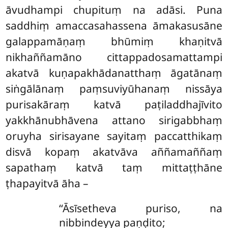
āvudhampi chupituṃ na adāsi. Puna
saddhiṃ amaccasahassena āmakasusāne
galappamāṇaṃ bhūmiṃ khaṇitvā
nikhaññamāno cittappadosamattampi
akatvā kuṇapakhādanatthaṃ āgatānaṃ
siṅgālānaṃ paṃsuviyūhanaṃ nissāya
purisakāraṃ katvā paṭiladdhajīvito
yakkhānubhāvena attano sirigabbhaṃ
oruyha sirisayane sayitaṃ paccatthikaṃ
disvā kopaṃ akatvāva aññamaññaṃ
sapathaṃ katvā taṃ mittaṭṭhāne
ṭhapayitvā āha –
‘‘Āsīsetheva
puriso, na
nibbindeyya paṇḍito;