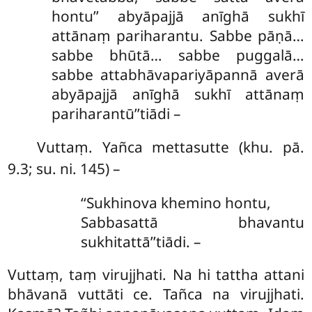
hontu’’ abyāpajjā anīghā sukhī
attānaṃ pariharantu. Sabbe pāṇā…
sabbe bhūtā… sabbe puggalā…
sabbe attabhāvapariyāpannā averā
abyāpajjā anīghā sukhī attānaṃ
pariharantū’’tiādi –
Vuttaṃ. Yañca mettasutte (khu. pā.
9.3; su. ni. 145) –
‘‘Sukhinova
khemino hontu,
Sabbasattā bhavantu
sukhitattā’’tiādi. –
Vuttaṃ, taṃ virujjhati. Na hi tattha attani
bhāvanā vuttāti ce. Tañca na virujjhati.