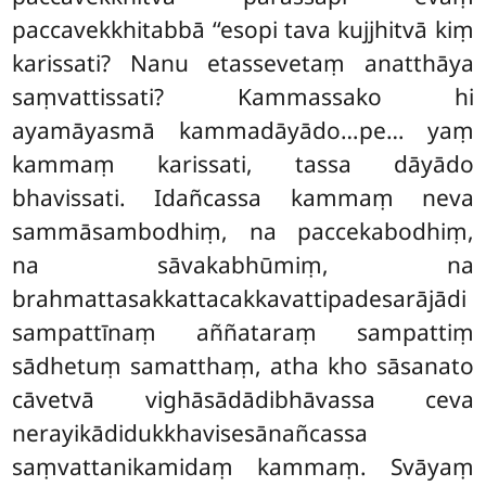
paccavekkhitabbā ‘‘esopi tava kujjhitvā kiṃ
karissati? Nanu etassevetaṃ anatthāya
saṃvattissati? Kammassako hi
ayamāyasmā kammadāyādo…pe… yaṃ
kammaṃ karissati, tassa dāyādo
bhavissati. Idañcassa kammaṃ neva
sammāsambodhiṃ, na paccekabodhiṃ,
na sāvakabhūmiṃ, na
brahmattasakkattacakkavattipadesarājādi
sampattīnaṃ aññataraṃ sampattiṃ
sādhetuṃ samatthaṃ, atha kho sāsanato
cāvetvā vighāsādādibhāvassa ceva
nerayikādidukkhavisesānañcassa
saṃvattanikamidaṃ kammaṃ. Svāyaṃ