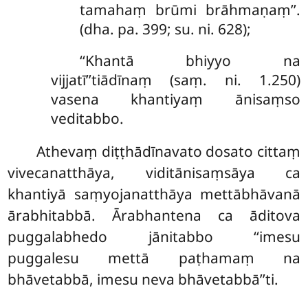
tamahaṃ brūmi brāhmaṇaṃ’’.
(dha. pa. 399; su. ni. 628);
‘‘Khantā bhiyyo na
vijjatī’’tiādīnaṃ (saṃ. ni. 1.250)
vasena khantiyaṃ ānisaṃso
veditabbo.
Athevaṃ diṭṭhādīnavato dosato cittaṃ
vivecanatthāya, viditānisaṃsāya ca
khantiyā saṃyojanatthāya
mettābhāvanā
ārabhitabbā. Ārabhantena ca āditova
puggalabhedo jānitabbo ‘‘imesu
puggalesu mettā paṭhamaṃ na
bhāvetabbā, imesu neva bhāvetabbā’’ti.