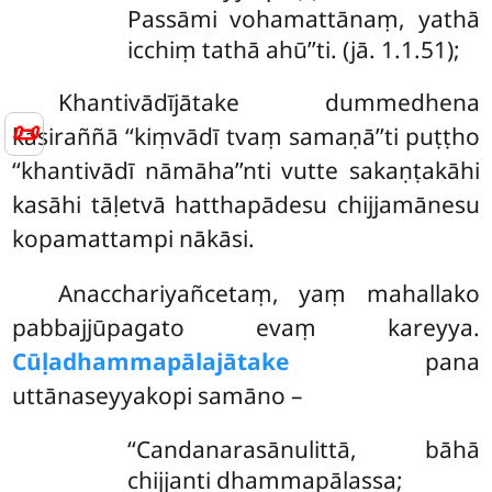
Passāmi vohamattānaṃ, yathā
icchiṃ tathā ahū’’ti. (jā. 1.1.51);
Khantivādījātake dummedhena
📜
kāsiraññā ‘‘kiṃvādī tvaṃ samaṇā’’ti puṭṭho
‘‘khantivādī nāmāha’’nti vutte sakaṇṭakāhi
kasāhi tāḷetvā hatthapādesu chijjamānesu
kopamattampi nākāsi.
Anacchariyañcetaṃ, yaṃ mahallako
pabbajjūpagato evaṃ kareyya.
Cūḷadhammapālajātake
pana
uttānaseyyakopi samāno –
‘‘Candanarasānulittā, bāhā
chijjanti dhammapālassa;