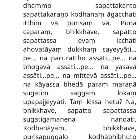
dhammo sapattakanto
sapattakaraṇo kodhanaṃ āgacchati
itthiṃ vā purisaṃ vā. Puna
caparaṃ, bhikkhave, sapatto
sapattassa evaṃ icchati
ahovatāyaṃ dukkhaṃ sayeyyāti…
pe… na pacurattho assāti…pe… na
bhogavā assāti…pe… na yasavā
assāti…pe… na mittavā assāti…pe…
na kāyassa bhedā paraṃ maraṇā
sugatiṃ saggaṃ lokaṃ
upapajjeyyāti. Taṃ kissa hetu? Na,
bhikkhave, sapatto sapattassa
sugatigamanena nandati.
Kodhanāyaṃ, bhikkhave,
purisapuggalo kodhābhibhūto