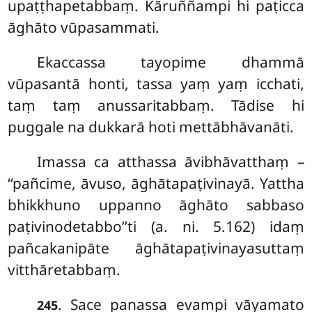
upaṭṭhapetabbaṃ. Kāruññampi hi paṭicca
āghāto vūpasammati.
Ekaccassa tayopime dhammā
vūpasantā honti, tassa yaṃ yaṃ icchati,
taṃ taṃ anussaritabbaṃ. Tādise hi
puggale na dukkarā hoti mettābhāvanāti.
Imassa ca atthassa āvibhāvatthaṃ –
‘‘pañcime, āvuso, āghātapaṭivinayā. Yattha
bhikkhuno uppanno āghāto sabbaso
paṭivinodetabbo’’ti (a. ni. 5.162) idaṃ
pañcakanipāte āghātapaṭivinayasuttaṃ
vitthāretabbaṃ.
. Sace panassa evampi vāyamato
245