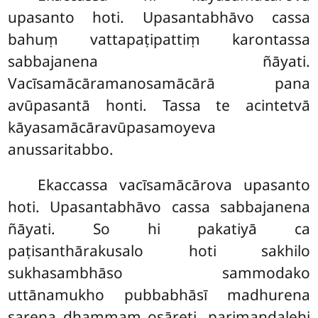
upasanto hoti. Upasantabhāvo cassa
bahuṃ vattapaṭipattiṃ karontassa
sabbajanena ñāyati.
Vacīsamācāramanosamācārā pana
avūpasantā honti. Tassa te acintetvā
kāyasamācāravūpasamoyeva
anussaritabbo.
Ekaccassa
vacīsamācārova upasanto
hoti. Upasantabhāvo cassa sabbajanena
ñāyati. So hi pakatiyā ca
paṭisanthārakusalo hoti sakhilo
sukhasambhāso sammodako
uttānamukho pubbabhāsī madhurena
sarena dhammaṃ osāreti, parimaṇḍalehi