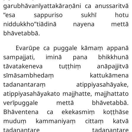
garubhāvanīyattakāraṇāni ca anussaritvā
‘‘esa sappuriso sukhī hotu
niddukkho’’tiādinā nayena mettā
bhāvetabbā.
Evarūpe ca puggale kāmaṃ appanā
sampajjati, iminā pana bhikkhunā
tāvatakeneva tuṭṭhiṃ anāpajjitvā
sīmāsambhedaṃ kattukāmena
tadanantaraṃ atippiyasahāyake,
atippiyasahāyakato majjhatte, majjhattato
verīpuggale mettā bhāvetabbā.
Bhāventena ca ekekasmiṃ koṭṭhāse
muduṃ kammaniyaṃ cittaṃ katvā
tadanantare tadanantare