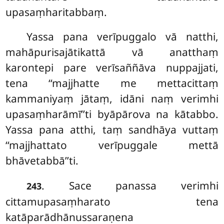
upasaṃharitabbaṃ.
Yassa
pana verīpuggalo vā natthi,
mahāpurisajātikattā vā anatthaṃ
karontepi pare verīsaññāva nuppajjati,
tena ‘‘majjhatte me mettacittaṃ
kammaniyaṃ jātaṃ, idāni naṃ verimhi
upasaṃharāmī’’ti byāpārova na kātabbo.
Yassa pana atthi, taṃ sandhāya vuttaṃ
‘‘majjhattato verīpuggale mettā
bhāvetabbā’’ti.
. Sace panassa verimhi
243
cittamupasaṃharato tena
katāparādhānussaraṇena