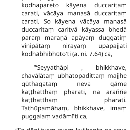
kodhapareto kāyena duccaritaṃ
carati, vācāya manasā duccaritaṃ
carati. So kāyena vācāya manasā
duccaritaṃ caritvā kāyassa bhedā
paraṃ maraṇā apāyaṃ duggatiṃ
vinipātaṃ nirayaṃ upapajjati
kodhābhibhūto’ti (a. ni. 7.64) ca,
‘‘‘Seyyathāpi
, bhikkhave,
chavālātaṃ ubhatopadittaṃ majjhe
gūthagataṃ neva gāme
kaṭṭhatthaṃ pharati, na araññe
kaṭṭhatthaṃ pharati.
Tathūpamāhaṃ, bhikkhave, imaṃ
puggalaṃ vadāmī’ti ca,
‘‘So dāni tvaṃ evaṃ kujjhanto na ceva