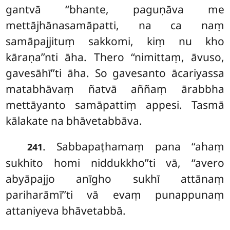
gantvā ‘‘bhante, paguṇāva me
mettājhānasamāpatti, na ca naṃ
samāpajjituṃ sakkomi, kiṃ nu kho
kāraṇa’’nti āha. Thero ‘‘nimittaṃ, āvuso,
gavesāhī’’ti āha. So gavesanto ācariyassa
matabhāvaṃ ñatvā aññaṃ ārabbha
mettāyanto samāpattiṃ appesi. Tasmā
kālakate na bhāvetabbāva.
. Sabbapaṭhamaṃ pana ‘‘ahaṃ
241
sukhito homi niddukkho’’ti vā, ‘‘avero
abyāpajjo anīgho sukhī attānaṃ
pariharāmī’’ti vā evaṃ punappunaṃ
attaniyeva bhāvetabbā.