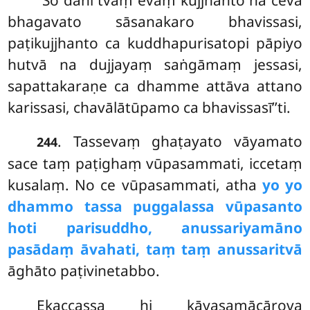
bhagavato sāsanakaro bhavissasi,
paṭikujjhanto ca kuddhapurisatopi pāpiyo
hutvā na dujjayaṃ saṅgāmaṃ jessasi,
sapattakaraṇe ca dhamme attāva attano
karissasi, chavālātūpamo ca bhavissasī’’ti.
. Tassevaṃ ghaṭayato vāyamato
244
sace taṃ paṭighaṃ vūpasammati, iccetaṃ
kusalaṃ. No ce vūpasammati, atha
yo yo
dhammo tassa puggalassa vūpasanto
hoti parisuddho, anussariyamāno
pasādaṃ āvahati, taṃ taṃ anussaritvā
āghāto paṭivinetabbo.
Ekaccassa hi kāyasamācārova