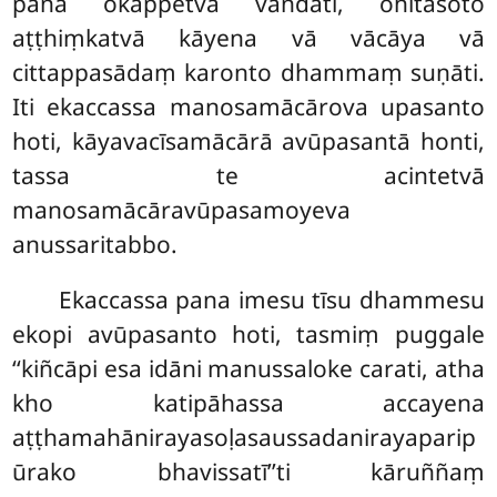
pana okappetvā vandati, ohitasoto
aṭṭhiṃkatvā kāyena vā vācāya vā
cittappasādaṃ karonto dhammaṃ suṇāti.
Iti ekaccassa manosamācārova upasanto
hoti, kāyavacīsamācārā avūpasantā honti,
tassa te acintetvā
manosamācāravūpasamoyeva
anussaritabbo.
Ekaccassa
pana imesu tīsu dhammesu
ekopi avūpasanto hoti, tasmiṃ puggale
‘‘kiñcāpi esa idāni manussaloke carati, atha
kho katipāhassa accayena
aṭṭhamahānirayasoḷasaussadanirayaparip
ūrako bhavissatī’’ti kāruññaṃ