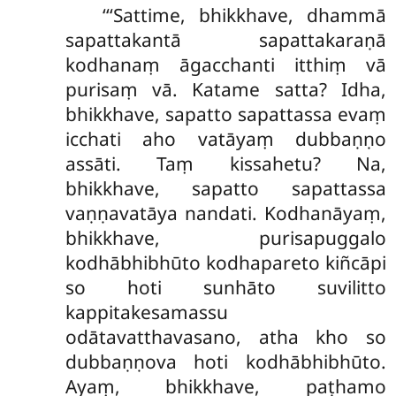
‘‘‘Sattime, bhikkhave, dhammā
sapattakantā sapattakaraṇā
kodhanaṃ āgacchanti itthiṃ vā
purisaṃ vā. Katame satta? Idha,
bhikkhave, sapatto sapattassa evaṃ
icchati aho vatāyaṃ dubbaṇṇo
assāti. Taṃ kissahetu? Na,
bhikkhave, sapatto sapattassa
vaṇṇavatāya nandati. Kodhanāyaṃ,
bhikkhave, purisapuggalo
kodhābhibhūto kodhapareto kiñcāpi
so hoti sunhāto suvilitto
kappitakesamassu
odātavatthavasano, atha kho so
dubbaṇṇova hoti kodhābhibhūto.
Ayaṃ, bhikkhave,
paṭhamo