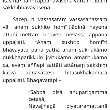
Kasmā? Tañhi appanāvasena vuttaṃ. Idaṃ
sakkhibhāvavasena.
Sacepi hi vassasataṃ vassasahassaṃ
vā ‘‘ahaṃ sukhito homī’’tiādinā nayena
attani mettaṃ bhāveti, nevassa appanā
uppajjati. ‘‘Ahaṃ sukhito homī’’ti
bhāvayato pana yathā ahaṃ sukhakāmo
dukkhapaṭikkūlo jīvitukāmo amaritukāmo
ca, evaṃ aññepi sattāti attānaṃ sakkhiṃ
katvā aññasattesu hitasukhakāmatā
uppajjati. Bhagavatāpi –
‘‘Sabbā disā anuparigamma
cetasā,
Nevajjhagā piyataramattanā