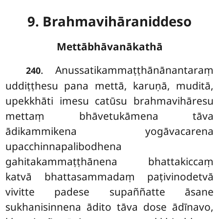
9. Brahmavihāraniddeso
Mettābhāvanākathā
. Anussatikammaṭṭhānānantaraṃ
240
uddiṭṭhesu pana mettā, karuṇā, muditā,
upekkhāti imesu catūsu brahmavihāresu
mettaṃ bhāvetukāmena tāva
ādikammikena yogāvacarena
upacchinnapalibodhena
gahitakammaṭṭhānena bhattakiccaṃ
katvā bhattasammadaṃ paṭivinodetvā
vivitte padese supaññatte āsane
sukhanisinnena ādito tāva dose ādīnavo,