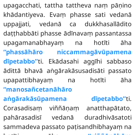
upagacchati, tattha tattheva naṃ pāṇino
khādantiyeva. Evaṃ phasse sati vedanā
uppajjati, vedanā ca dukkhasallādito
daṭṭhabbāti phasse ādīnavaṃ passantassa
upagamanabhayaṃ na hotīti āha
‘‘phassāhāro niccammagāvūpamena
dīpetabbo’’
ti. Ekādasahi aggīhi sabbaso
ādittā bhavā aṅgārakāsusadisāti passato
upapattibhayaṃ na hotīti āha
‘‘manosañcetanāhāro
aṅgārakāsūpamena dīpetabbo’’
ti.
Corasadisaṃ viññāṇaṃ anatthapātato,
pahārasadisī vedanā duradhivāsatoti
sammadeva passato paṭisandhibhayaṃ na