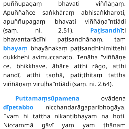
puññupagaṃ bhavati viññāṇaṃ.
Apuññañce saṅkhāraṃ abhisaṅkharoti,
apuññupagaṃ bhavati viññāṇa’’ntiādi
(saṃ. ni. 2.51).
Paṭisandhī
ti
bhavantarādīhi paṭisandhānaṃ, taṃ
bhayaṃ
bhayānakaṃ paṭisandhinimittehi
dukkhehi avimuccanato. Tenāha ‘‘viññāṇe
ce, bhikkhave, āhāre atthi rāgo, atthi
nandī, atthi taṇhā, patiṭṭhitaṃ tattha
viññāṇaṃ viruḷha’’ntiādi (saṃ. ni. 2.64).
Puttamaṃsūpamena
ovādena
dīpetabbo
nicchandarāgaparibhogāya.
Evaṃ hi tattha nikantibhayaṃ na hoti.
Niccammā gāvī yaṃ yaṃ ṭhānaṃ