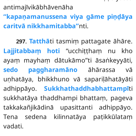
antimajīvikābhāvenāha
‘‘kapaṇamanussena viya gāme piṇḍāya
caritvā nikkhamitabba’’
nti.
.
Tatthā
ti tasmiṃ pattagate āhāre.
297
Lajjitabbaṃ hoti
‘‘ucchiṭṭhaṃ nu kho
ayaṃ mayhaṃ dātukāmo’’ti āsaṅkeyyāti,
sedo paggharamāno
āhārassa vā
uṇhatāya, bhikkhuno vā sapariḷāhatāyāti
adhippāyo.
Sukkhathaddhabhattampī
ti
sukkhatāya thaddhampi bhattaṃ, pageva
takkakañjikādinā upasittanti adhippāyo.
Tena sedena kilinnatāya paṭikkūlataṃ
vadati.