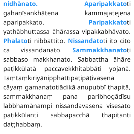
nidhānato. Aparipakkato
ti
gahaṇīsaṅkhātena kammajatejena
aparipakkato.
Paripakkato
ti
yathābhuttassa āhārassa vipakkabhāvato.
Phalato
ti nibbattito.
Nissandato
ti ito cito
ca vissandanato.
Sammakkhanato
ti
sabbaso makkhanato. Sabbattha āhāre
paṭikkūlatā paccavekkhitabbāti yojanā.
Taṃtaṃkiriyānipphattipaṭipāṭivasena
cāyaṃ gamanatotiādikā anupubbī ṭhapitā,
sammakkhanaṃ pana paribhogādīsu
labbhamānampi nissandavasena visesato
paṭikkūlanti sabbapacchā ṭhapitanti
daṭṭhabbaṃ.