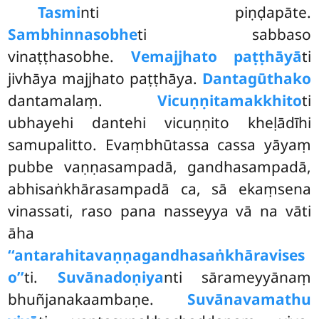
Tasmi
nti piṇḍapāte.
Sambhinnasobhe
ti sabbaso
vinaṭṭhasobhe.
Vemajjhato paṭṭhāyā
ti
jivhāya majjhato paṭṭhāya.
Dantagūthako
dantamalaṃ.
Vicuṇṇitamakkhito
ti
ubhayehi dantehi vicuṇṇito
kheḷādīhi
samupalitto. Evaṃbhūtassa cassa yāyaṃ
pubbe vaṇṇasampadā, gandhasampadā,
abhisaṅkhārasampadā ca, sā ekaṃsena
vinassati, raso pana nasseyya vā na vāti
āha
‘‘antarahitavaṇṇagandhasaṅkhāravises
o’’
ti.
Suvānadoṇiya
nti sārameyyānaṃ
bhuñjanakaambaṇe.
Suvānavamathu