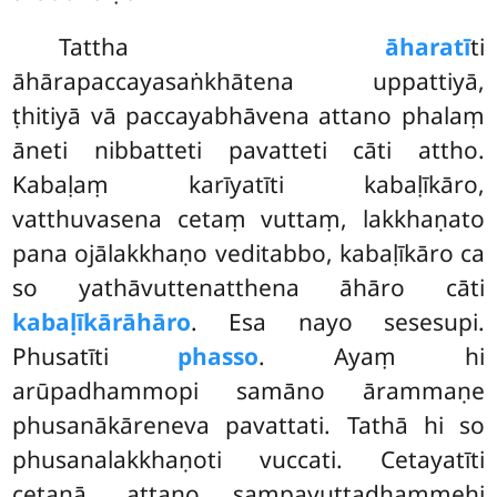
Tattha
āharatī
ti
āhārapaccayasaṅkhātena uppattiyā,
ṭhitiyā vā paccayabhāvena attano phalaṃ
āneti nibbatteti pavatteti cāti attho.
Kabaḷaṃ karīyatīti kabaḷīkāro,
vatthuvasena cetaṃ vuttaṃ, lakkhaṇato
pana ojālakkhaṇo veditabbo, kabaḷīkāro ca
so yathāvuttenatthena āhāro cāti
kabaḷīkārāhāro
. Esa nayo sesesupi.
Phusatīti
phasso
. Ayaṃ hi
arūpadhammopi samāno ārammaṇe
phusanākāreneva pavattati. Tathā hi so
phusanalakkhaṇoti vuccati. Cetayatīti
cetanā, attano sampayuttadhammehi