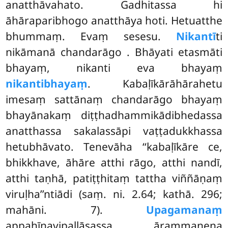
anatthāvahato. Gadhitassa hi
āhāraparibhogo anatthāya hoti. Hetuatthe
bhummaṃ. Evaṃ sesesu.
Nikantī
ti
nikāmanā chandarāgo
. Bhāyati etasmāti
bhayaṃ, nikanti eva bhayaṃ
nikantibhayaṃ
. Kabaḷīkārāhārahetu
imesaṃ sattānaṃ chandarāgo bhayaṃ
bhayānakaṃ diṭṭhadhammikādibhedassa
anatthassa sakalassāpi vaṭṭadukkhassa
hetubhāvato. Tenevāha ‘‘kabaḷīkāre ce,
bhikkhave, āhāre atthi rāgo, atthi nandī,
atthi taṇhā, patiṭṭhitaṃ tattha viññāṇaṃ
viruḷha’’ntiādi (saṃ. ni. 2.64; kathā. 296;
mahāni. 7).
Upagamanaṃ
appahīnavipallāsassa ārammaṇena