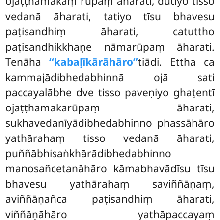
ojaṭṭhamakaṃ rūpaṃ āharati, dutiyo tisso
vedanā āharati, tatiyo tīsu bhavesu
paṭisandhiṃ āharati, catuttho
paṭisandhikkhaṇe nāmarūpaṃ āharati.
Tenāha
‘‘kabaḷīkārāhāro’’
tiādi. Ettha ca
kammajādibhedabhinnā ojā sati
paccayalābhe dve tisso paveṇiyo ghaṭentī
ojaṭṭhamakarūpaṃ āharati,
sukhavedanīyādibhedabhinno phassāhāro
yathārahaṃ tisso vedanā āharati,
puññābhisaṅkhārādibhedabhinno
manosañcetanāhāro kāmabhavādīsu tīsu
bhavesu yathārahaṃ saviññāṇaṃ,
aviññāṇañca paṭisandhiṃ āharati,
viññāṇāhāro yathāpaccayaṃ