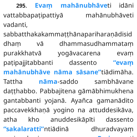
.
Evaṃ mahānubhāve
ti idāni
295
vattabbapaṭipattiyā mahānubhāveti
vadanti,
sabbatthakakammaṭṭhānapariharaṇādisid
dhaṃ vā dhammasudhammataṃ
purakkhatvā yogāvacarena
evaṃ
paṭipajjitabbanti dassento
‘‘evaṃ
mahānubhāve nāma sāsane’’
tiādimāha.
Tattha
nāma
-saddo sambhāvane
daṭṭhabbo. Pabbajitena gāmābhimukhena
gantabbanti yojanā. Ayañca gamanādito
paccavekkhaṇā yogino na attuddesikāva,
atha kho anuddesikāpīti dassento
‘‘sakalaratti’’
ntiādinā dhuradvayaṃ