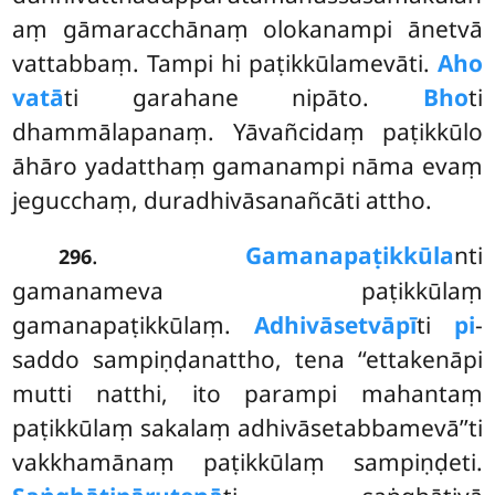
aṃ gāmaracchānaṃ olokanampi ānetvā
vattabbaṃ. Tampi hi paṭikkūlamevāti.
Aho
vatā
ti garahane nipāto.
Bho
ti
dhammālapanaṃ. Yāvañcidaṃ paṭikkūlo
āhāro yadatthaṃ gamanampi nāma evaṃ
jegucchaṃ, duradhivāsanañcāti attho.
.
Gamanapaṭikkūla
nti
296
gamanameva paṭikkūlaṃ
gamanapaṭikkūlaṃ.
Adhivāsetvāpī
ti
pi
-
saddo sampiṇḍanattho, tena ‘‘ettakenāpi
mutti natthi, ito parampi mahantaṃ
paṭikkūlaṃ sakalaṃ adhivāsetabbamevā’’ti
vakkhamānaṃ paṭikkūlaṃ sampiṇḍeti.