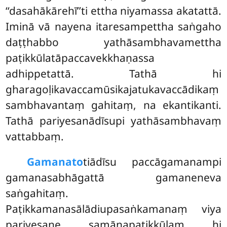
‘‘dasahākārehī’’ti ettha niyamassa akatattā.
Iminā vā nayena itaresampettha saṅgaho
daṭṭhabbo yathāsambhavamettha
paṭikkūlatāpaccavekkhaṇassa
adhippetattā. Tathā hi
gharagoḷikavaccamūsikajatukavaccādikaṃ
sambhavantaṃ gahitaṃ, na ekantikanti.
Tathā pariyesanādīsupi yathāsambhavaṃ
vattabbaṃ.
Gamanato
tiādīsu paccāgamanampi
gamanasabhāgattā gamaneneva
saṅgahitaṃ.
Paṭikkamanasālādiupasaṅkamanaṃ
viya
pariyesane samānapaṭikkūlaṃ hi