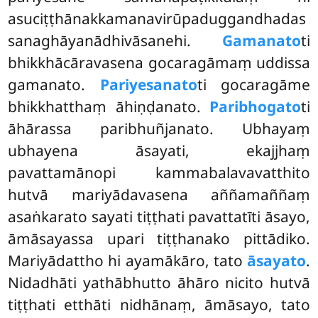
asuciṭṭhānakkamanavirūpaduggandhadas
sanaghāyanādhivāsanehi.
Gamanato
ti
bhikkhācāravasena gocaragāmaṃ uddissa
gamanato.
Pariyesanato
ti gocaragāme
bhikkhatthaṃ āhiṇḍanato.
Paribhogato
ti
āhārassa paribhuñjanato. Ubhayaṃ
ubhayena āsayati, ekajjhaṃ
pavattamānopi kammabalavavatthito
hutvā mariyādavasena aññamaññaṃ
asaṅkarato sayati tiṭṭhati pavattatīti āsayo,
āmāsayassa upari tiṭṭhanako pittādiko.
Mariyādattho hi ayamākāro, tato
āsayato
.
Nidadhāti yathābhutto āhāro nicito hutvā
tiṭṭhati etthāti nidhānaṃ, āmāsayo, tato