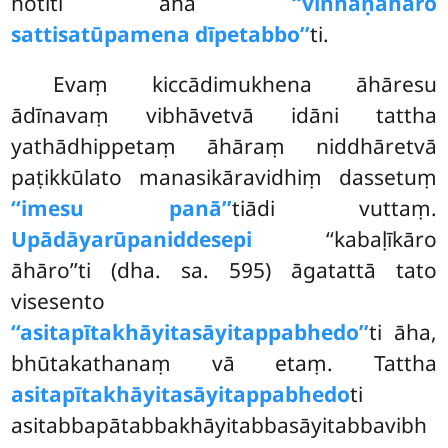
hotīti āha
‘‘viññāṇāhāro
sattisatūpamena dīpetabbo’’
ti.
Evaṃ
kiccādimukhena āhāresu
ādīnavaṃ vibhāvetvā idāni tattha
yathādhippetaṃ āhāraṃ niddhāretvā
paṭikkūlato manasikāravidhiṃ dassetuṃ
‘‘imesu panā’’
tiādi vuttaṃ.
Upādāyarūpaniddesepi
‘‘kabaḷīkāro
āhāro’’ti (dha. sa. 595) āgatattā tato
visesento
‘‘asitapītakhāyitasāyitappabhedo’’
ti āha,
bhūtakathanaṃ vā etaṃ. Tattha
asitapītakhāyitasāyitappabhedo
ti
asitabbapātabbakhāyitabbasāyitabbavibh