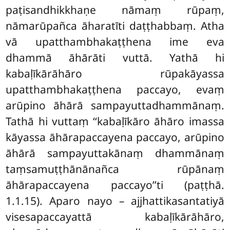
paṭisandhikkhaṇe nāmaṃ rūpaṃ,
nāmarūpañca āharatīti daṭṭhabbaṃ. Atha
vā upatthambhakaṭṭhena ime eva
dhammā āhārāti vuttā. Yathā hi
kabaḷīkārāhāro rūpakāyassa
upatthambhakaṭṭhena paccayo, evaṃ
arūpino āhārā sampayuttadhammānaṃ.
Tathā hi vuttaṃ ‘‘kabaḷīkāro āhāro imassa
kāyassa āhārapaccayena paccayo, arūpino
āhārā sampayuttakānaṃ dhammānaṃ
taṃsamuṭṭhānānañca rūpānaṃ
āhārapaccayena paccayo’’ti (paṭṭhā.
1.1.15). Aparo nayo – ajjhattikasantatiyā
visesapaccayattā kabaḷīkārāhāro,