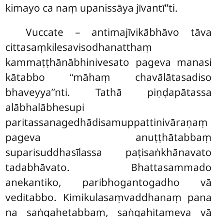
kimayo ca naṃ upanissāya jīvantī’’ti.
Vuccate
– antimajīvikābhāvo tāva
cittasaṃkilesavisodhanatthaṃ
kammaṭṭhānābhinivesato pageva manasi
kātabbo ‘‘māhaṃ chavālātasadiso
bhaveyya’’nti. Tathā piṇḍapātassa
alābhalābhesupi
paritassanagedhādisamuppattinivāraṇaṃ
pageva anuṭṭhātabbaṃ
suparisuddhasīlassa paṭisaṅkhānavato
tadabhāvato. Bhattasammado
anekantiko, paribhogantogadho vā
veditabbo. Kimikulasaṃvaddhanaṃ pana
na saṅgahetabbaṃ, saṅgahitameva vā