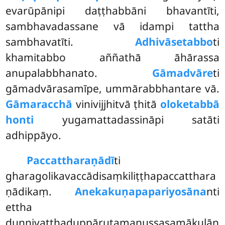
evarūpānipi daṭṭhabbāni bhavantīti,
sambhavadassane vā idampi tattha
sambhavatīti.
Adhivāsetabbo
ti
khamitabbo aññathā āhārassa
anupalabbhanato.
Gāmadvāre
ti
gāmadvārasamīpe, ummārabbhantare vā.
Gāmaracchā
vinivijjhitvā ṭhitā
oloketabbā
honti
yugamattadassināpi satāti
adhippāyo.
Paccattharaṇādī
ti
gharagolikavaccādisaṃkiliṭṭhapaccatthara
ṇādikaṃ.
Anekakuṇapapariyosāna
nti
ettha
dunnivatthaduppārutamanussasamākulān