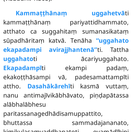
Kammaṭṭhānaṃ uggahetvā
ti
kammaṭṭhānaṃ pariyattidhammato,
atthato ca suggahitaṃ sumanasikataṃ
sūpadhāritaṃ katvā. Tenāha
‘‘uggahato
ekapadampi avirajjhantenā’’
ti. Tattha
uggahato
ti ācariyuggahato.
Ekapadampī
ti ekampi padaṃ,
ekakoṭṭhāsampi vā, padesamattampīti
attho.
Dasahākārehī
ti kasmā vuttaṃ,
nanu antimajīvikābhāvato, piṇḍapātassa
alābhalābhesu
paritassanagedhādisamuppattito,
bhuttassa sammadajananato,
kimikulasaṃvaddhanatoti evamādīhipi