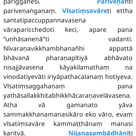
pariggahesi.
Pariveṇa
nti
pariveṇaṅgaṇaṃ.
Vīsatiṃsavāre
ti ettha
santatipaccuppannavasena
vāraparicchedoti keci, apare pana
‘‘uṇhāsanenā’’ti vadanti.
Nīvaraṇavikkhambhanañhi appattā
bhāvanā pharaṇapītiyā abhāvato
nisajjāvasena kāyakilamathaṃ na
vinodatiyevāti iriyāpathacalanaṃ hotiyeva.
Vīsatiṃsaggahaṇaṃ pana
yathāsallakkhitabhikkhācaraṇavelāvasena.
Atha vā gamanato yāva
sammakkhanamanasikāro eko vāro, evaṃ
vīsatiṃsavāre kammaṭṭhānaṃ manasi
karitvā.
Nijanasambādhānī
ti