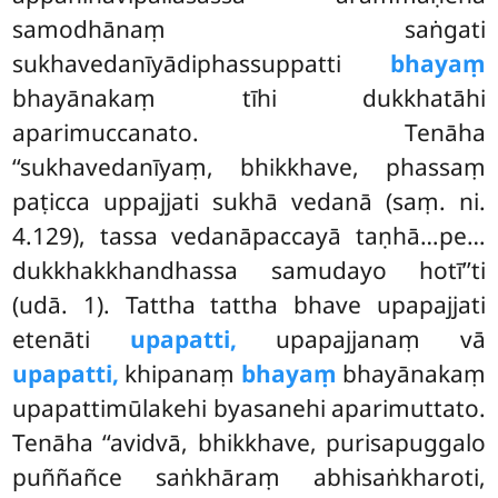
samodhānaṃ saṅgati
sukhavedanīyādiphassuppatti
bhayaṃ
bhayānakaṃ tīhi dukkhatāhi
aparimuccanato. Tenāha
‘‘sukhavedanīyaṃ, bhikkhave, phassaṃ
paṭicca uppajjati sukhā vedanā (saṃ. ni.
4.129), tassa vedanāpaccayā taṇhā…pe…
dukkhakkhandhassa samudayo hotī’’ti
(udā. 1). Tattha tattha bhave upapajjati
etenāti
upapatti,
upapajjanaṃ vā
upapatti,
khipanaṃ
bhayaṃ
bhayānakaṃ
upapattimūlakehi byasanehi aparimuttato.
Tenāha ‘‘avidvā, bhikkhave, purisapuggalo
puññañce saṅkhāraṃ abhisaṅkharoti,