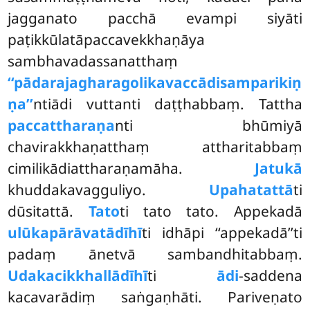
jagganato pacchā evampi siyāti
paṭikkūlatāpaccavekkhaṇāya
sambhavadassanatthaṃ
‘‘pādarajagharagolikavaccādisamparikiṇ
ṇa’’
ntiādi vuttanti daṭṭhabbaṃ. Tattha
paccattharaṇa
nti bhūmiyā
chavirakkhaṇatthaṃ attharitabbaṃ
cimilikādiattharaṇamāha.
Jatukā
khuddakavagguliyo.
Upahatattā
ti
dūsitattā.
Tato
ti tato tato. Appekadā
ulūkapārāvatādīhī
ti idhāpi ‘‘appekadā’’ti
padaṃ ānetvā sambandhitabbaṃ.
Udakacikkhallādīhī
ti
ādi
-saddena
kacavarādiṃ saṅgaṇhāti. Pariveṇato