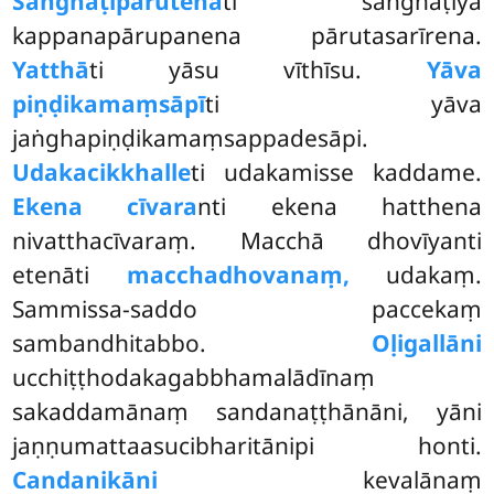
Saṅghāṭipārutenā
ti saṅghāṭiyā
kappanapārupanena pārutasarīrena.
Yatthā
ti yāsu vīthīsu.
Yāva
piṇḍikamaṃsāpī
ti yāva
jaṅghapiṇḍikamaṃsappadesāpi.
Udakacikkhalle
ti udakamisse kaddame.
Ekena cīvara
nti ekena hatthena
nivatthacīvaraṃ. Macchā dhovīyanti
etenāti
macchadhovanaṃ,
udakaṃ.
Sammissa-saddo paccekaṃ
sambandhitabbo.
Oḷigallāni
ucchiṭṭhodakagabbhamalādīnaṃ
sakaddamānaṃ sandanaṭṭhānāni, yāni
jaṇṇumattaasucibharitānipi honti.
Candanikāni
kevalānaṃ