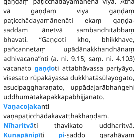
gaṇḍaṃ paṭicchādayamānena viya. Atha
vā gaṇḍaṃ viya gaṇḍaṃ
paṭicchādayamānenāti ekaṃ gaṇḍa-
saddaṃ ānetvā sambandhitabbaṃ
bhavati. ‘‘Gaṇḍoti kho, bhikkhave,
pañcannetaṃ upādānakkhandhānaṃ
adhivacana’’nti (a. ni. 9.15; saṃ. ni. 4.103)
vacanato
gaṇḍo
ti attabhāvassa pariyāyo,
visesato rūpakāyassa dukkhatāsūlayogato,
asucipaggharaṇato, uppādajarābhaṅgehi
uddhumātakapakkapabhijjanato.
Vaṇacoḷaka
nti
vaṇapaṭicchādakavatthakhaṇḍaṃ.
Nīharitvā
ti thavikato uddharitvā.
Kuṇapānipī
ti
pi
-saddo garahāyaṃ