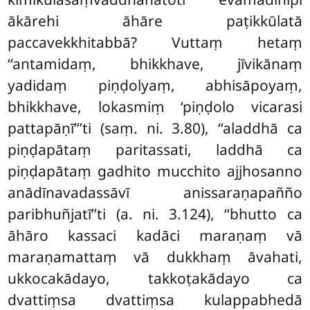
ākārehi āhāre paṭikkūlatā
paccavekkhitabbā? Vuttaṃ hetaṃ
‘‘antamidaṃ, bhikkhave, jīvikānaṃ
yadidaṃ piṇḍolyaṃ, abhisāpoyaṃ,
bhikkhave, lokasmiṃ ‘piṇḍolo vicarasi
pattapāṇī’’’ti (saṃ. ni. 3.80), ‘‘aladdhā ca
piṇḍapātaṃ paritassati, laddhā ca
piṇḍapātaṃ gadhito mucchito ajjhosanno
anādīnavadassāvī anissaraṇapañño
paribhuñjatī’’ti (a. ni. 3.124), ‘‘bhutto ca
āhāro kassaci kadāci maraṇaṃ vā
maraṇamattaṃ vā dukkhaṃ āvahati,
ukkocakādayo, takkoṭakādayo ca
dvattiṃsa dvattiṃsa kulappabhedā