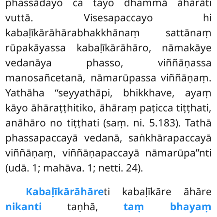
phassādayo ca tayo dhammā āhārāti
vuttā. Visesapaccayo hi
kabaḷīkārāhārabhakkhānaṃ sattānaṃ
rūpakāyassa kabaḷīkārāhāro, nāmakāye
vedanāya phasso, viññāṇassa
manosañcetanā, nāmarūpassa viññāṇaṃ.
Yathāha ‘‘seyyathāpi, bhikkhave, ayaṃ
kāyo āhāraṭṭhitiko, āhāraṃ paṭicca tiṭṭhati,
anāhāro no tiṭṭhati (saṃ. ni. 5.183). Tathā
phassapaccayā vedanā, saṅkhārapaccayā
viññāṇaṃ, viññāṇapaccayā nāmarūpa’’nti
(udā. 1; mahāva. 1; netti. 24).
Kabaḷīkārāhāre
ti kabaḷīkāre āhāre
nikanti
taṇhā,
taṃ bhayaṃ