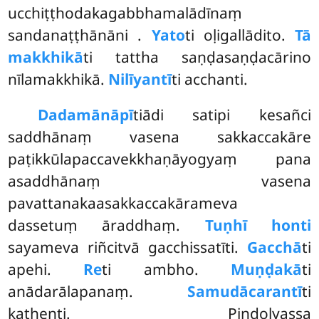
ucchiṭṭhodakagabbhamalādīnaṃ
sandanaṭṭhānāni
.
Yato
ti oḷigallādito.
Tā
makkhikā
ti tattha saṇḍasaṇḍacārino
nīlamakkhikā.
Nilīyantī
ti acchanti.
Dadamānāpī
tiādi satipi kesañci
saddhānaṃ vasena sakkaccakāre
paṭikkūlapaccavekkhaṇāyogyaṃ pana
asaddhānaṃ vasena
pavattanakaasakkaccakārameva
dassetuṃ āraddhaṃ.
Tuṇhī honti
sayameva riñcitvā gacchissatīti.
Gacchā
ti
apehi.
Re
ti ambho.
Muṇḍakā
ti
anādarālapanaṃ.
Samudācarantī
ti
kathenti. Piṇḍolyassa