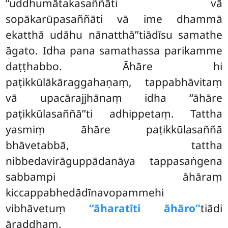
‘‘uddhumātakasaññāti vā
sopākarūpasaññāti vā ime dhammā
ekatthā udāhu nānatthā’’tiādīsu samathe
āgato. Idha pana samathassa parikamme
daṭṭhabbo. Āhāre hi
paṭikkūlākāraggahaṇaṃ, tappabhāvitaṃ
vā upacārajjhānaṃ idha ‘‘āhāre
paṭikkūlasaññā’’ti adhippetaṃ. Tattha
yasmiṃ āhāre paṭikkūlasaññā
bhāvetabbā, tattha
nibbedavirāguppādanāya tappasaṅgena
sabbampi āhāraṃ
kiccappabhedādīnavopammehi
vibhāvetuṃ
‘‘āharatīti āhāro’’
tiādi
āraddhaṃ.