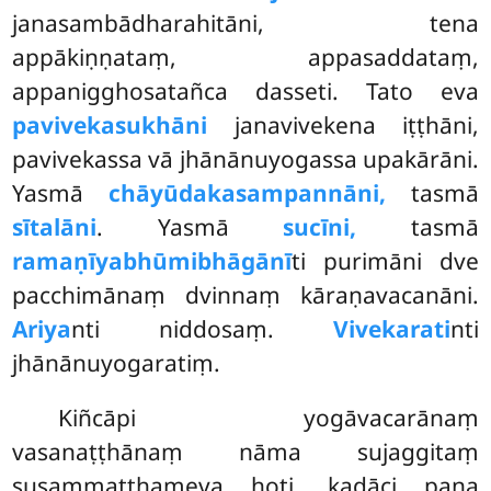
janasambādharahitāni, tena
appākiṇṇataṃ, appasaddataṃ,
appanigghosatañca dasseti. Tato eva
pavivekasukhāni
janavivekena iṭṭhāni,
pavivekassa vā jhānānuyogassa upakārāni.
Yasmā
chāyūdakasampannāni,
tasmā
sītalāni
. Yasmā
sucīni,
tasmā
ramaṇīyabhūmibhāgānī
ti purimāni dve
pacchimānaṃ dvinnaṃ kāraṇavacanāni.
Ariya
nti niddosaṃ.
Vivekarati
nti
jhānānuyogaratiṃ.
Kiñcāpi yogāvacarānaṃ
vasanaṭṭhānaṃ nāma sujaggitaṃ
susammaṭṭhameva hoti, kadāci pana