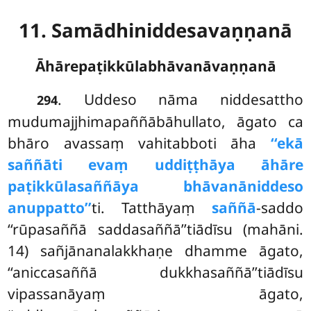
11. Samādhiniddesavaṇṇanā
Āhārepaṭikkūlabhāvanāvaṇṇanā
. Uddeso
nāma niddesattho
294
mudumajjhimapaññābāhullato, āgato ca
bhāro avassaṃ vahitabboti āha
‘‘ekā
saññāti evaṃ uddiṭṭhāya āhāre
paṭikkūlasaññāya bhāvanāniddeso
anuppatto’’
ti. Tatthāyaṃ
saññā
-saddo
‘‘rūpasaññā saddasaññā’’tiādīsu (mahāni.
14) sañjānanalakkhaṇe dhamme āgato,
‘‘aniccasaññā dukkhasaññā’’tiādīsu
vipassanāyaṃ āgato,