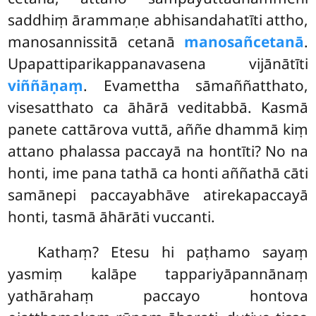
saddhiṃ ārammaṇe abhisandahatīti attho,
manosannissitā cetanā
manosañcetanā
.
Upapattiparikappanavasena vijānātīti
viññāṇaṃ
. Evamettha sāmaññatthato,
visesatthato ca āhārā veditabbā. Kasmā
panete cattārova vuttā, aññe dhammā kiṃ
attano phalassa paccayā na hontīti? No na
honti, ime pana tathā
ca honti
aññathā cāti
samānepi paccayabhāve atirekapaccayā
honti, tasmā āhārāti vuccanti.
Kathaṃ? Etesu hi paṭhamo sayaṃ
yasmiṃ kalāpe tappariyāpannānaṃ
yathārahaṃ paccayo hontova