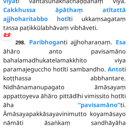
viyā
ti vantasunakhachaḍḍanaṃ viya.
Cakkhussa āpāthaṃ atītattā
ajjhoharitabbo hotī
ti ukkaṃsagataṃ
tassa paṭikkūlabhāvaṃ vibhāveti.
📜
.
Paribhoga
nti ajjhoharaṇaṃ.
Esa
298
āhāro anto pavisamāno
bahalamadhukatelamakkhito viya
paramajeguccho hotīti sambandho.
Anto
ti
koṭṭhassa abbhantare.
Nidhānamanupagato āmāsayaṃ
appattoyeva āhāro pittādīhi vimissito hotīti
āha
‘‘pavisamāno’’
ti.
Āmāsayapakkāsayavinimutto koyamāsayo
nāmāti
āsaṅkaṃ sandhāyāha