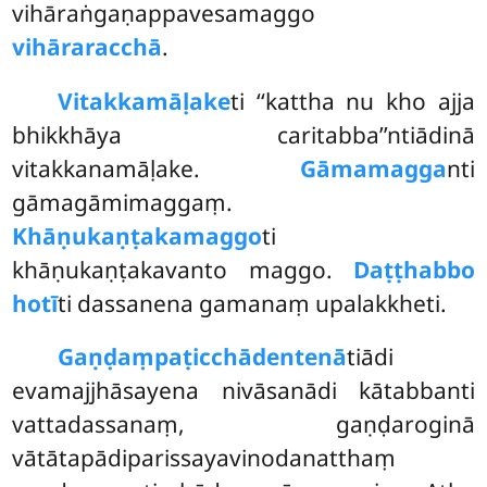
vihāraṅgaṇappavesamaggo
vihāraracchā
.
Vitakkamāḷake
ti ‘‘kattha nu kho ajja
bhikkhāya caritabba’’ntiādinā
vitakkanamāḷake.
Gāmamagga
nti
gāmagāmimaggaṃ.
Khāṇukaṇṭakamaggo
ti
khāṇukaṇṭakavanto maggo.
Daṭṭhabbo
hotī
ti dassanena gamanaṃ upalakkheti.
Gaṇḍaṃ
paṭicchādentenā
tiādi
evamajjhāsayena nivāsanādi kātabbanti
vattadassanaṃ, gaṇḍaroginā
vātātapādiparissayavinodanatthaṃ