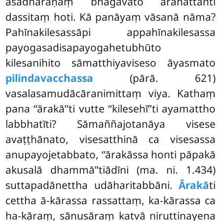
asādhāraṇaṃ
bhagavato arahattanti
dassitaṃ hoti. Kā panāyaṃ vāsanā nāma?
Pahīnakilesassāpi appahīnakilesassa
payogasadisapayogahetubhūto
kilesanihito sāmatthiyaviseso āyasmato
pilindavacchassa
(pārā. 621)
vasalasamudācāranimittaṃ viya. Kathaṃ
pana ‘‘ārakā’’ti vutte ‘‘kilesehī’’ti ayamattho
labbhatīti? Sāmaññajotanāya visese
avaṭṭhānato, visesatthinā ca visesassa
anupayojetabbato, ‘‘ārakāssa honti pāpakā
akusalā dhammā’’tiādīni (ma. ni. 1.434)
suttapadānettha udāharitabbāni.
Ārakā
ti
cettha ā-kārassa rassattaṃ, ka-kārassa ca
ha-kāraṃ, sānusāraṃ katvā niruttinayena