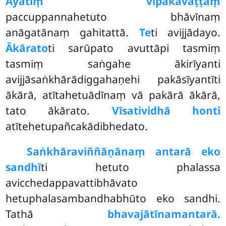
Āyatiṃ vipākavaṭṭaṃ
paccuppannahetuto bhāvīnaṃ
anāgatānaṃ gahitattā.
Te
ti avijjādayo.
Ākārato
ti sarūpato avuttāpi tasmiṃ
tasmiṃ saṅgahe ākirīyanti
avijjāsaṅkhārādiggahaṇehi pakāsīyantīti
ākārā, atītahetuādīnaṃ vā pakārā ākārā,
tato ākārato.
Vīsatividhā honti
atītehetupañcakādibhedato.
Saṅkhāraviññāṇānaṃ antarā eko
sandhī
ti hetuto phalassa
avicchedappavattibhāvato
hetuphalasambandhabhūto eko sandhi.
Tathā
bhavajātīnamantarā.