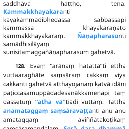
saddhāva hattho, tena.
Kammakkhayakara
nti
kāyakammādibhedassa sabbassapi
kammassa khayakaraṇato
kammakkhayakaraṃ.
Ñāṇapharasu
nti
samādhisilāyaṃ
sunisitamaggañāṇapharasuṃ gahetvā.
. Evaṃ ‘‘arānaṃ hatattā’’ti ettha
128
vuttaaraghāte saṃsāraṃ cakkaṃ viya
cakkanti gahetvā atthayojanaṃ katvā idāni
paṭiccasamuppādadesanākkamenapi taṃ
dassetuṃ
‘‘atha vā’’
tiādi vuttaṃ. Tattha
anamataggaṃ saṃsāravaṭṭa
nti anu anu
amataggaṃ aviññātakoṭikaṃ
saṃsāramaṇḍalaṃ.
Sesā dasa dhammā