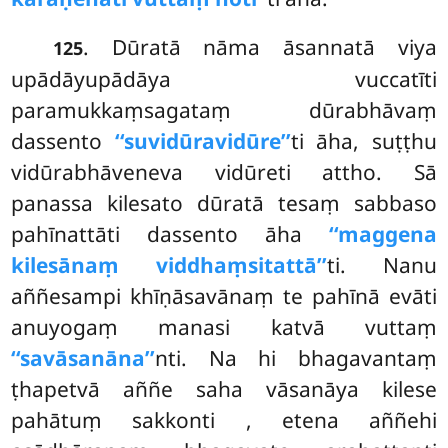
. Dūratā nāma āsannatā viya
125
upādāyupādāya vuccatīti
paramukkaṃsagataṃ dūrabhāvaṃ
dassento
‘‘suvidūravidūre’’
ti āha, suṭṭhu
vidūrabhāveneva vidūreti attho. Sā
panassa kilesato dūratā tesaṃ sabbaso
pahīnattāti dassento āha
‘‘maggena
kilesānaṃ viddhaṃsitattā’’
ti. Nanu
aññesampi khīṇāsavānaṃ te pahīnā evāti
anuyogaṃ manasi katvā vuttaṃ
‘‘savāsanāna’’
nti. Na hi bhagavantaṃ
ṭhapetvā aññe saha vāsanāya kilese
pahātuṃ sakkonti
, etena aññehi