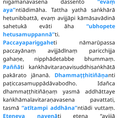
nigamanavasena dassento
‘‘evaṃ
aya’’
ntiādimāha. Tattha yathā saṅkhārā
hetunibbattā, evaṃ avijjāpi kāmāsavādinā
sahetukā evāti āha
‘‘ubhopete
hetusamuppannā’’
ti.
Paccayapariggahe
ti nāmarūpassa
paccayānaṃ avijjādīnaṃ paricchijja
gahaṇe, nipphādetabbe bhummaṃ.
Paññā
ti kaṅkhāvitaraṇavisuddhisaṅkhātā
pakārato jānanā.
Dhammaṭṭhitiñāṇa
nti
paṭiccasamuppādāvabodho. Idañca
dhammaṭṭhitiñāṇaṃ yasmā addhāttaye
kaṅkhāmalavitaraṇavasena pavattati,
tasmā
‘‘atītampi addhāna’’
ntiādi vuttaṃ.
Eteneva nayenā
ti etena ‘‘avijjā