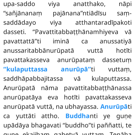
upa-saddo viya anatthako, nāpi
‘‘sañjānanaṃ pajānana’’ntiādīsu saṃ-
saddādayo viya atthantaradīpakoti
dasseti. ‘‘Pavattitabbaṭṭhānamhiyeva vā
pavattattā’’ti iminā ca anussatiyā
anussaritabbānurūpatā vuttā hotīti
pavattakasseva anurūpataṃ dassetuṃ
‘‘kulaputtassa anurūpā’’
ti vuttaṃ,
saddhāpabbajitassa vā kulaputtassa.
Anurūpatā nāma pavattitabbaṭṭhānassa
anurūpatāya eva hotīti pavattakasseva
anurūpatā vuttā, na ubhayassa.
Anurūpā
ti
ca yuttāti attho.
Buddha
nti ye guṇe
upādāya bhagavati ‘‘buddho’’ti paññatti, te
guṇe ekajjhaṃ gahetvā vuttaṃ. Tenāha