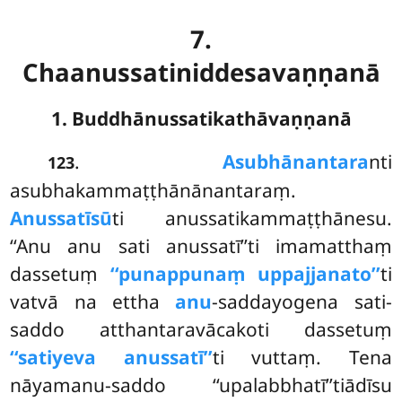
7.
Chaanussatiniddesavaṇṇanā
1. Buddhānussatikathāvaṇṇanā
.
Asubhānantara
nti
123
asubhakammaṭṭhānānantaraṃ.
Anussatīsū
ti anussatikammaṭṭhānesu.
‘‘Anu anu sati anussatī’’ti imamatthaṃ
dassetuṃ
‘‘punappunaṃ uppajjanato’’
ti
vatvā na ettha
anu
-saddayogena sati-
saddo atthantaravācakoti dassetuṃ
‘‘satiyeva anussatī’’
ti vuttaṃ. Tena
nāyamanu-saddo ‘‘upalabbhatī’’tiādīsu