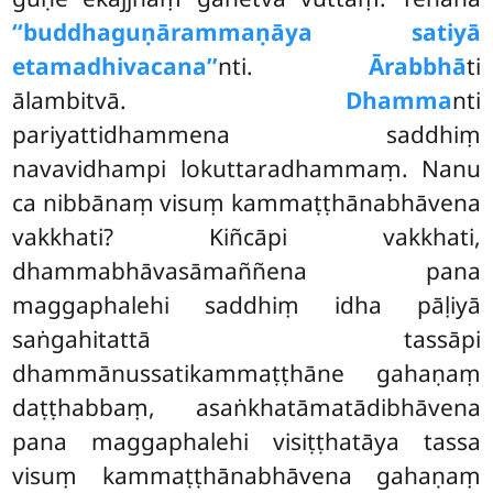
‘‘buddhaguṇārammaṇāya satiyā
etamadhivacana’’
nti.
Ārabbhā
ti
ālambitvā.
Dhamma
nti
pariyattidhammena saddhiṃ
navavidhampi lokuttaradhammaṃ. Nanu
ca nibbānaṃ visuṃ kammaṭṭhānabhāvena
vakkhati? Kiñcāpi vakkhati,
dhammabhāvasāmaññena pana
maggaphalehi saddhiṃ idha pāḷiyā
saṅgahitattā tassāpi
dhammānussatikammaṭṭhāne gahaṇaṃ
daṭṭhabbaṃ, asaṅkhatāmatādibhāvena
pana maggaphalehi visiṭṭhatāya tassa
visuṃ kammaṭṭhānabhāvena gahaṇaṃ