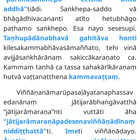
addhā’’
tiādi. Saṅkhepa-saddo vā
bhāgādhivacananti atīto hetubhāgo
paṭhamo saṅkhepo. Esa nayo sesesupi.
Taṇhupādānabhavā gahitāva honti
kilesakammabhāvasāmaññato, tehi vinā
avijjāsaṅkhārānaṃ sakiccākaraṇato ca.
Kammaṃ taṇhā ca tassa sahakārīkāraṇaṃ
hutvā vaṭṭanatthena
kammavaṭṭaṃ
.
Viññāṇanāmarūpasaḷāyatanaphassav
edanānaṃ jātijarābhaṅgāvatthā
‘‘jātijarāmaraṇa’’nti vuttāti āha
‘‘jātijarāmaraṇāpadesena
viññāṇādīnaṃ
niddiṭṭhattā’’
ti.
Ime
ti viññāṇādayo.