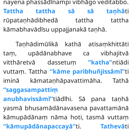
nayena phassādīnampi vibhāgo veditabbo.
Tattha tattha sā sā taṇhā
ti
rūpataṇhādibhedā tattha tattha
kāmabhavādīsu uppajjanakā taṇhā.
Taṇhādimūlikā kathā atisaṃkhittāti
taṃ, upādānabhave ca vibhajitvā
vitthāretvā dassetuṃ
‘‘katha’’
ntiādi
vuttaṃ. Tattha
‘‘kāme paribhuñjissāmī’’
ti
iminā kāmataṇhāpavattimāha. Tathā
‘‘saggasampattiṃ
anubhavissāmī’’
tiādīhi. Sā pana taṇhā
yasmā bhusamādānavasena pavattamānā
kāmupādānaṃ nāma hoti, tasmā vuttaṃ
‘‘kāmupādānapaccayā’’
ti.
Tathevā
ti