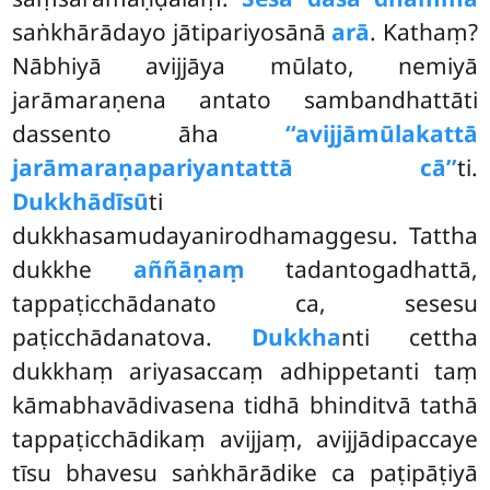
saṅkhārādayo jātipariyosānā
arā
. Kathaṃ?
Nābhiyā avijjāya mūlato, nemiyā
jarāmaraṇena antato sambandhattāti
dassento āha
‘‘avijjāmūlakattā
jarāmaraṇapariyantattā cā’’
ti.
Dukkhādīsū
ti
dukkhasamudayanirodhamaggesu. Tattha
dukkhe
aññāṇaṃ
tadantogadhattā,
tappaṭicchādanato ca, sesesu
paṭicchādanatova.
Dukkha
nti cettha
dukkhaṃ ariyasaccaṃ adhippetanti taṃ
kāmabhavādivasena tidhā bhinditvā tathā
tappaṭicchādikaṃ avijjaṃ, avijjādipaccaye
tīsu bhavesu saṅkhārādike ca paṭipāṭiyā