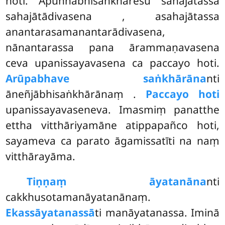
hoti. Apuññābhisaṅkhāresu sahajātassa
sahajātādivasena
, asahajātassa
anantarasamanantarādivasena,
nānantarassa pana ārammaṇavasena
ceva upanissayavasena ca paccayo hoti.
Arūpabhave saṅkhārāna
nti
āneñjābhisaṅkhārānaṃ
.
Paccayo hoti
upanissayavaseneva. Imasmiṃ panatthe
ettha vitthāriyamāne atippapañco hoti,
sayameva ca parato āgamissatīti na naṃ
vitthārayāma.
Tiṇṇaṃ āyatanāna
nti
cakkhusotamanāyatanānaṃ.
Ekassāyatanassā
ti manāyatanassa. Iminā