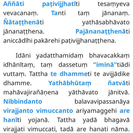
Aññāti paṭivijjhatī
ti tesaṃyeva
vevacanaṃ.
Ta
nti taṃ jānanaṃ.
Ñātaṭṭhenā
ti yathāsabhāvato
jānanaṭṭhena.
Pajānanaṭṭhenā
ti
aniccādīhi pakārehi paṭivijjhanaṭṭhena.
Idāni yadatthamidaṃ bhavacakkaṃ
idhānītaṃ, taṃ dassetuṃ
‘‘iminā’’
tiādi
vuttaṃ. Tattha
te dhamme
ti te avijjādike
dhamme.
Yathābhūtaṃ ñatvā
ti
mahāvajirañāṇena yāthāvato jānitvā.
Nibbindanto
balavavipassanāya
virajjanto vimuccanto
ariyamaggehi
are
hanī
ti yojanā. Tattha yadā bhagavā
virajjati vimuccati, tadā are hanati nāma.