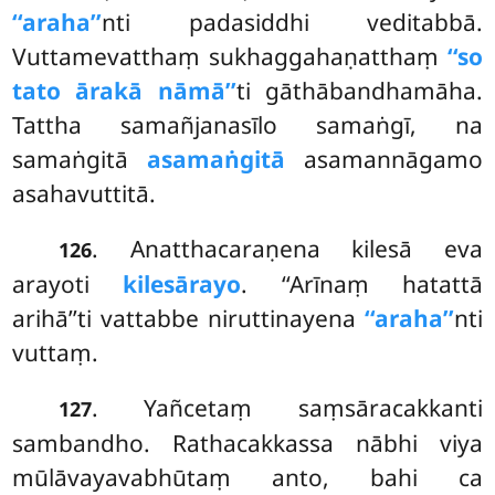
‘‘araha’’
nti padasiddhi veditabbā.
Vuttamevatthaṃ sukhaggahaṇatthaṃ
‘‘so
tato ārakā nāmā’’
ti gāthābandhamāha.
Tattha samañjanasīlo samaṅgī, na
samaṅgitā
asamaṅgitā
asamannāgamo
asahavuttitā.
. Anatthacaraṇena kilesā eva
126
arayoti
kilesārayo
. ‘‘Arīnaṃ hatattā
arihā’’ti vattabbe niruttinayena
‘‘araha’’
nti
vuttaṃ.
. Yañcetaṃ saṃsāracakkanti
127
sambandho. Rathacakkassa nābhi viya
mūlāvayavabhūtaṃ anto, bahi ca