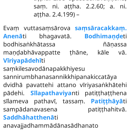
saṃ. ni. aṭṭha. 2.2.60; a. ni.
aṭṭha. 2.4.199) –
Evaṃ
vuttasaṃsārova
saṃsāracakkaṃ.
Anenā
ti bhagavatā.
Bodhimaṇḍe
ti
bodhisaṅkhātassa ñāṇassa
maṇḍabhāvappatte ṭhāne, kāle vā.
Vīriyapādehī
ti
saṃkilesavodānapakkhiyesu
sannirumbhanasannikkhipanakiccatāya
dvidhā pavattehi attano vīriyasaṅkhātehi
pādehi.
Sīlapathaviya
nti patiṭṭhaṭṭhena
sīlameva pathavī, tassaṃ.
Patiṭṭhāyā
ti
sampādanavasena patiṭṭhahitvā.
Saddhāhatthenā
ti
anavajjadhammādānasādhanato