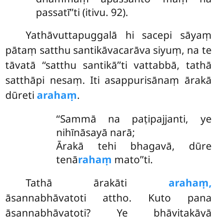
passatī’’ti (itivu. 92).
Yathāvuttapuggalā hi sacepi sāyaṃ
pātaṃ satthu santikāvacarāva siyuṃ, na te
tāvatā ‘‘satthu santikā’’ti vattabbā, tathā
satthāpi nesaṃ. Iti asappurisānaṃ ārakā
dūreti
arahaṃ
.
‘‘Sammā na paṭipajjanti, ye
nihīnāsayā narā;
Ārakā tehi bhagavā, dūre
tenā
rahaṃ
mato’’ti.
Tathā ārakāti
arahaṃ,
āsannabhāvatoti attho. Kuto pana
āsannabhāvatoti? Ye bhāvitakāyā