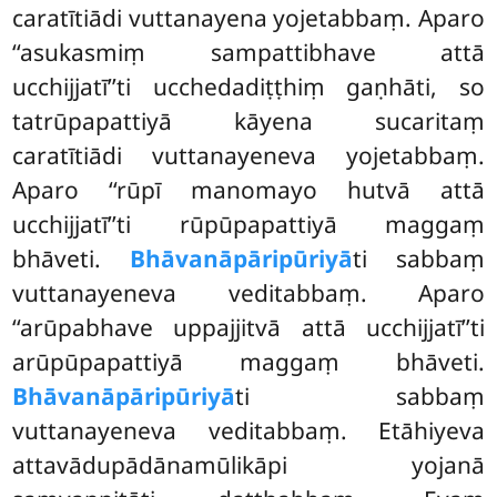
caratītiādi vuttanayena yojetabbaṃ. Aparo
‘‘asukasmiṃ sampattibhave attā
ucchijjatī’’ti ucchedadiṭṭhiṃ gaṇhāti, so
tatrūpapattiyā kāyena sucaritaṃ
caratītiādi vuttanayeneva yojetabbaṃ.
Aparo ‘‘rūpī manomayo hutvā attā
ucchijjatī’’ti rūpūpapattiyā maggaṃ
bhāveti.
Bhāvanāpāripūriyā
ti sabbaṃ
vuttanayeneva veditabbaṃ. Aparo
‘‘arūpabhave uppajjitvā attā ucchijjatī’’ti
arūpūpapattiyā maggaṃ bhāveti.
Bhāvanāpāripūriyā
ti sabbaṃ
vuttanayeneva veditabbaṃ. Etāhiyeva
attavādupādānamūlikāpi yojanā