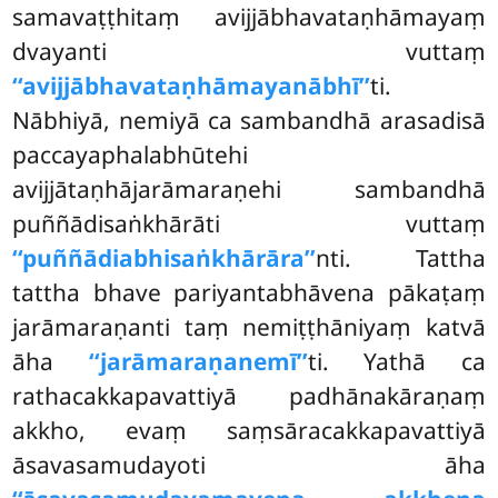
samavaṭṭhitaṃ avijjābhavataṇhāmayaṃ
dvayanti vuttaṃ
‘‘avijjābhavataṇhāmayanābhī’’
ti.
Nābhiyā, nemiyā ca sambandhā arasadisā
paccayaphalabhūtehi
avijjātaṇhājarāmaraṇehi sambandhā
puññādisaṅkhārāti vuttaṃ
‘‘puññādiabhisaṅkhārāra’’
nti. Tattha
tattha bhave pariyantabhāvena pākaṭaṃ
jarāmaraṇanti taṃ nemiṭṭhāniyaṃ katvā
āha
‘‘jarāmaraṇanemī’’
ti. Yathā ca
rathacakkapavattiyā padhānakāraṇaṃ
akkho, evaṃ saṃsāracakkapavattiyā
āsavasamudayoti āha