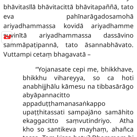
bhāvitasīlā bhāvitacittā bhāvitapaññā, tato
eva pahīnarāgadosamohā
ariyadhammassa kovidā ariyadhamme
suvinītā ariyadhammassa dassāvino
📜
sammāpaṭipannā, tato āsannabhāvato.
Vuttampi cetaṃ bhagavatā –
‘‘Yojanasate
cepi me, bhikkhave,
bhikkhu vihareyya, so ca hoti
anabhijjhālu kāmesu na tibbasārāgo
abyāpannacitto
appaduṭṭhamanasaṅkappo
upaṭṭhitassati sampajāno samāhito
ekaggacitto saṃvutindriyo. Atha
kho so santikeva mayhaṃ, ahañca