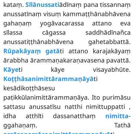
kataṃ.
Sīlānussati
ādīnaṃ pana tissannaṃ
anussatīnaṃ visuṃ kammaṭṭhānabhāvena
gahaṇaṃ yogāvacarassa attano eva
sīlassa cāgassa saddhādīnañca
anussatiṭṭhānabhāvena gahetabbattā.
Rūpakāyaṃ gatā
ti attano karajakāyaṃ
ārabbha ārammaṇakaraṇavasena pavattā.
Kāye
ti kāye visayabhūte.
Koṭṭhāsanimittārammaṇāyā
ti
kesādikoṭṭhāsesu
paṭikkūlanimittārammaṇāya. Ito purimāsu
sattasu anussatīsu natthi nimittuppatti
,
idha atthīti dassanatthaṃ
nimitta
-
ggahaṇaṃ. Tathā