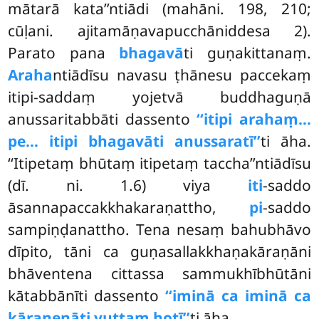
mātarā kata’’ntiādi (mahāni. 198, 210;
cūḷani. ajitamāṇavapucchāniddesa 2).
Parato pana
bhagavā
ti guṇakittanaṃ.
Araha
ntiādīsu navasu ṭhānesu paccekaṃ
itipi-saddaṃ yojetvā buddhaguṇā
anussaritabbāti dassento
‘‘itipi arahaṃ…
pe… itipi bhagavāti anussaratī’’
ti āha.
‘‘Itipetaṃ bhūtaṃ itipetaṃ taccha’’ntiādīsu
(dī. ni. 1.6) viya
iti
-saddo
āsannapaccakkhakaraṇattho,
pi
-saddo
sampiṇḍanattho. Tena nesaṃ bahubhāvo
dīpito, tāni ca guṇasallakkhaṇakāraṇāni
bhāventena cittassa sammukhībhūtāni
kātabbānīti dassento
‘‘iminā ca iminā ca
kāraṇenāti vuttaṃ hotī’’
ti āha.