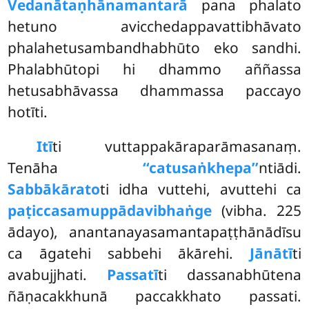
Vedanātaṇhānamantarā
pana phalato
hetuno
avicchedappavattibhāvato
phalahetusambandhabhūto eko sandhi.
Phalabhūtopi hi dhammo aññassa
hetusabhāvassa dhammassa paccayo
hotīti.
Itī
ti vuttappakāraparāmasanaṃ.
Tenāha
‘‘catusaṅkhepa’’
ntiādi.
Sabbākārato
ti idha vuttehi, avuttehi ca
paṭiccasamuppādavibhaṅge
(vibha. 225
ādayo), anantanayasamantapaṭṭhānādīsu
ca āgatehi sabbehi ākārehi.
Jānātī
ti
avabujjhati.
Passatī
ti dassanabhūtena
ñāṇacakkhunā paccakkhato passati.