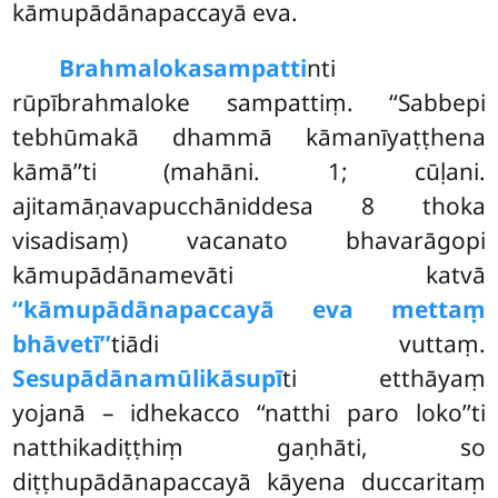
kāmupādānapaccayā eva.
Brahmalokasampatti
nti
rūpībrahmaloke sampattiṃ. ‘‘Sabbepi
tebhūmakā dhammā kāmanīyaṭṭhena
kāmā’’ti (mahāni. 1; cūḷani.
ajitamāṇavapucchāniddesa 8 thoka
visadisaṃ) vacanato bhavarāgopi
kāmupādānamevāti katvā
‘‘kāmupādānapaccayā eva mettaṃ
bhāvetī’’
tiādi vuttaṃ.
Sesupādānamūlikāsupī
ti etthāyaṃ
yojanā – idhekacco ‘‘natthi paro loko’’ti
natthikadiṭṭhiṃ gaṇhāti, so
diṭṭhupādānapaccayā kāyena duccaritaṃ