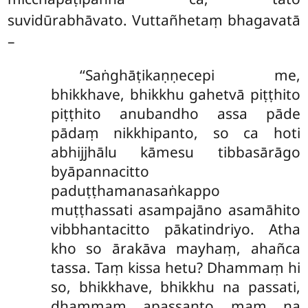
suvidūrabhāvato. Vuttañhetaṃ bhagavatā
–
‘‘Saṅghāṭikaṇṇecepi
me,
bhikkhave, bhikkhu gahetvā piṭṭhito
piṭṭhito anubandho assa pāde
pādaṃ nikkhipanto, so ca hoti
abhijjhālu kāmesu tibbasārāgo
byāpannacitto
paduṭṭhamanasaṅkappo
muṭṭhassati asampajāno asamāhito
vibbhantacitto pākatindriyo. Atha
kho so ārakāva mayhaṃ, ahañca
tassa. Taṃ kissa hetu? Dhammaṃ hi
so, bhikkhave, bhikkhu na passati,
dhammaṃ apassanto maṃ na