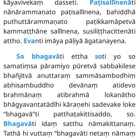
kāyavivekaṃ dasseti.
Paṭisallīnenā
ti
nānārammaṇato paṭisallīnena, bahiddhā
puthuttārammaṇato paṭikkamāpetvā
kammaṭṭhāne sallīnena, susiliṭṭhacittenāti
attho.
Eva
nti imāya pāḷiyā āgatanayena.
So bhagavā
ti ettha
so
ti yo so
samatiṃsa pāramiyo pūretvā sabbakilese
bhañjitvā anuttaraṃ sammāsambodhiṃ
abhisambuddho devānaṃ atidevo
brahmānaṃ atibrahmā lokanātho
bhāgyavantatādīhi kāraṇehi sadevake loke
‘‘bhagavā’’ti patthaṭakittisaddo, so.
Bhagavā
ti idaṃ satthu nāmakittanaṃ.
Tathā hi vuttaṃ ‘‘bhagavāti netaṃ nāmaṃ