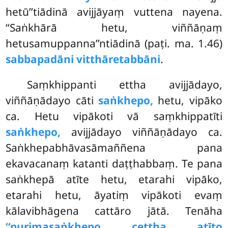
hetū’’tiādinā avijjāyaṃ vuttena nayena.
‘‘Saṅkhārā hetu, viññāṇaṃ
hetusamuppanna’’ntiādinā (paṭi. ma. 1.46)
sabbapadāni vitthāretabbāni
.
Saṃkhippanti ettha avijjādayo,
viññāṇādayo cāti
saṅkhepo,
hetu, vipāko
ca. Hetu vipākoti vā saṃkhippatīti
saṅkhepo,
avijjādayo viññāṇādayo ca.
Saṅkhepabhāvasāmaññena pana
ekavacanaṃ katanti daṭṭhabbaṃ. Te pana
saṅkhepā atīte hetu, etarahi vipāko,
etarahi hetu, āyatiṃ vipākoti evaṃ
kālavibhāgena cattāro jātā. Tenāha
‘‘purimasaṅkhepo cettha atīto