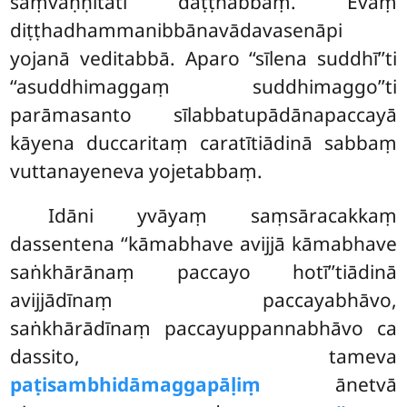
saṃvaṇṇitāti daṭṭhabbaṃ. Evaṃ
diṭṭhadhammanibbānavādavasenāpi
yojanā veditabbā. Aparo ‘‘sīlena suddhī’’ti
‘‘asuddhimaggaṃ suddhimaggo’’ti
parāmasanto sīlabbatupādānapaccayā
kāyena duccaritaṃ caratītiādinā sabbaṃ
vuttanayeneva yojetabbaṃ.
Idāni yvāyaṃ saṃsāracakkaṃ
dassentena ‘‘kāmabhave avijjā kāmabhave
saṅkhārānaṃ paccayo hotī’’tiādinā
avijjādīnaṃ paccayabhāvo,
saṅkhārādīnaṃ paccayuppannabhāvo ca
dassito, tameva
paṭisambhidāmaggapāḷiṃ
ānetvā