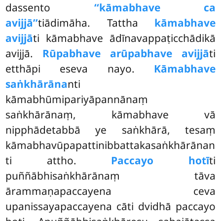
dassento
‘‘kāmabhave ca
avijjā’’
tiādimāha. Tattha
kāmabhave
avijjā
ti kāmabhave ādīnavappaṭicchādikā
avijjā.
Rūpabhave arūpabhave avijjā
ti
etthāpi eseva nayo.
Kāmabhave
saṅkhārāna
nti
kāmabhūmipariyāpannānaṃ
saṅkhārānaṃ, kāmabhave vā
nipphādetabbā ye saṅkhārā, tesaṃ
kāmabhavūpapattinibbattakasaṅkhārānan
ti attho.
Paccayo hotī
ti
puññābhisaṅkhārānaṃ tāva
ārammaṇapaccayena ceva
upanissayapaccayena cāti dvidhā paccayo