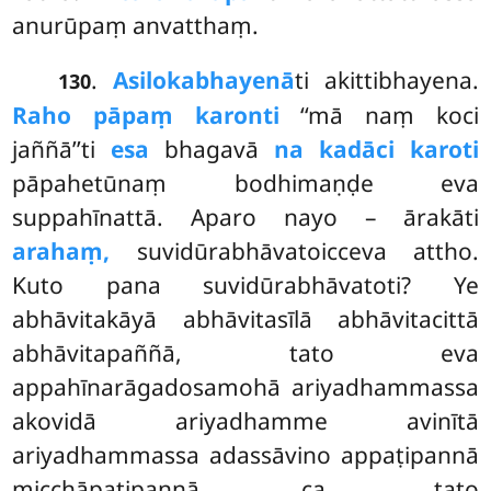
anurūpaṃ anvatthaṃ.
.
Asilokabhayenā
ti akittibhayena.
130
Raho pāpaṃ karonti
‘‘mā naṃ koci
jaññā’’ti
esa
bhagavā
na kadāci karoti
pāpahetūnaṃ bodhimaṇḍe eva
suppahīnattā. Aparo nayo – ārakāti
arahaṃ,
suvidūrabhāvatoicceva attho.
Kuto pana suvidūrabhāvatoti? Ye
abhāvitakāyā abhāvitasīlā abhāvitacittā
abhāvitapaññā, tato eva
appahīnarāgadosamohā ariyadhammassa
akovidā ariyadhamme avinītā
ariyadhammassa adassāvino appaṭipannā
micchāpaṭipannā ca, tato