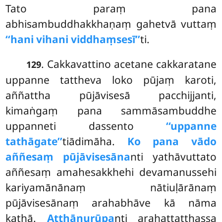
Tato paraṃ pana
abhisambuddhakkhaṇaṃ gahetvā vuttaṃ
‘‘hani vihani viddhaṃsesī’’
ti.
. Cakkavattino acetane cakkaratane
129
uppanne tattheva loko pūjaṃ karoti,
aññattha pūjāvisesā pacchijjanti,
kimaṅgaṃ pana sammāsambuddhe
uppanneti dassento
‘‘uppanne
tathāgate’’
tiādimāha.
Ko pana vādo
aññesaṃ pūjāvisesāna
nti yathāvuttato
aññesaṃ amahesakkhehi devamanussehi
kariyamānānaṃ nātiuḷārānaṃ
pūjāvisesānaṃ arahabhāve
kā nāma
kathā.
Atthānurūpa
nti arahattatthassa