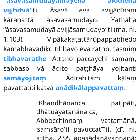
‘‘āsavasamudayamayena akkhena
vijjhitvā’’
ti. Āsavā eva avijjādīnaṃ
kāraṇattā āsavasamudayo. Yathāha
‘‘āsavasamudayā avijjāsamudayo’’ti (ma. ni.
1.103). Vipākakaṭattārūpappabhedo
kāmabhavādiko tibhavo eva ratho, tasmiṃ
tibhavarathe
. Attano paccayehi samaṃ,
sabbaso vā ādito paṭṭhāya yojitanti
samāyojitaṃ
. Ādirahitaṃ kālaṃ
pavattatīti katvā
anādikālappavattaṃ
.
‘‘Khandhānañca
paṭipāṭi,
dhātuāyatanāna ca;
Abbocchinnaṃ vattamānā,
‘saṃsāro’ti pavuccatī’’ti. (dī. ni.
aṭṭha. 2.95 apasādanāvaṇṇanā;