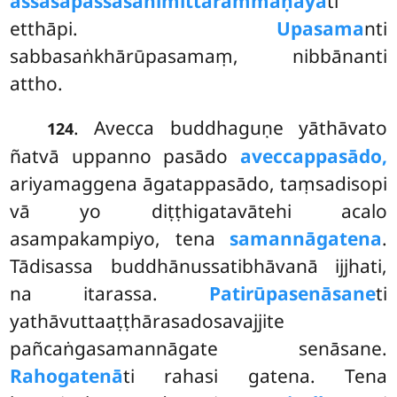
assāsapassāsanimittārammaṇāyā
ti
etthāpi.
Upasama
nti
sabbasaṅkhārūpasamaṃ, nibbānanti
attho.
. Avecca
buddhaguṇe yāthāvato
124
ñatvā uppanno pasādo
aveccappasādo,
ariyamaggena āgatappasādo, taṃsadisopi
vā yo diṭṭhigatavātehi acalo
asampakampiyo, tena
samannāgatena
.
Tādisassa buddhānussatibhāvanā ijjhati,
na itarassa.
Patirūpasenāsane
ti
yathāvuttaaṭṭhārasadosavajjite
pañcaṅgasamannāgate senāsane.
Rahogatenā
ti rahasi gatena. Tena