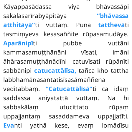
Kāyappasādassa viya bhāvassāpi
sakalasarīrabyāpitāya
‘‘bhāvassa
atthitāyā’’
ti vuttaṃ. Puna
tatthevā
ti
tasmiṃyeva kesasaññite rūpasamudāye.
Aparānipī
ti pubbe vuttāni
kammasamuṭṭhānāni vīsati, imāni
āhārasamuṭṭhānādīni catuvīsati
rūpānīti
sabbānipi
catucattālīsa,
tañca
kho tattha
labbhamānasantatisīsasāmaññena
veditabbaṃ.
‘‘Catucattālīsā’’
ti ca idaṃ
saddassa aniyatattā vuttaṃ. Na hi
sabbakālaṃ utucittato rūpaṃ
uppajjantaṃ sasaddameva uppajjatīti.
Eva
nti yathā kese, evaṃ lomādīsu