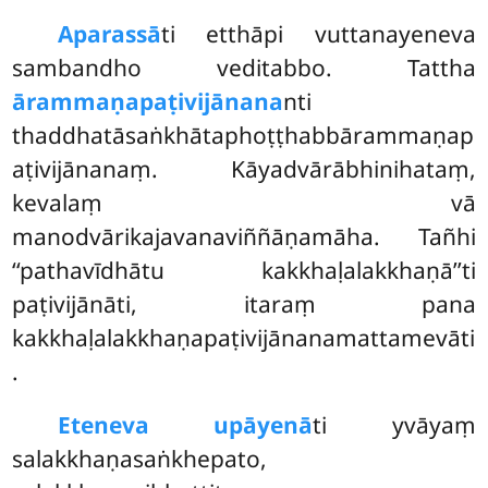
Aparassā
ti etthāpi vuttanayeneva
sambandho veditabbo. Tattha
ārammaṇapaṭivijānana
nti
thaddhatāsaṅkhātaphoṭṭhabbārammaṇap
aṭivijānanaṃ. Kāyadvārābhinihataṃ,
kevalaṃ vā
manodvārikajavanaviññāṇamāha. Tañhi
‘‘pathavīdhātu
kakkhaḷalakkhaṇā’’ti
paṭivijānāti, itaraṃ pana
kakkhaḷalakkhaṇapaṭivijānanamattamevāti
.
Eteneva upāyenā
ti yvāyaṃ
salakkhaṇasaṅkhepato,