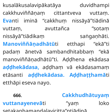
kusalākusalavipākatāya duvidhampi
cakkhuviññāṇaṃ cittantveva vuttaṃ.
Eva
nti iminā ‘‘cakkhuṃ nissāyā’’tiādinā
vuttaṃ, avuttañca ‘‘sotaṃ
nissāyā’’tiādikaṃ saṅgaṇhāti.
Manoviññāṇadhātū
ti etthapi ‘‘ekā’’ti
padaṃ ānetvā sambandhitabbaṃ ‘‘ekā
manoviññāṇadhātū’’ti. Aḍḍhena ekādasa
aḍḍhekādasa,
aḍḍhaṃ vā ekādasamaṃ
etāsanti
aḍḍhekādasa. Aḍḍhaṭṭhamā
ti
etthāpi eseva nayo.
.
Cakkhudhātuyaṃ
666
vuttanayenevā
ti ‘‘yaṃ loko
setakaṇhamaṇḍalavicitta’’ntiādinā