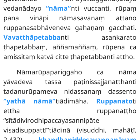
vedanādayo
‘‘nāma’’
nti vuccanti, rūpaṃ
pana vināpi nāmasavanaṃ attano
ruppanasabhāveneva gahaṇaṃ gacchati.
Vavatthāpetabba
nti asaṅkarato
ṭhapetabbaṃ, aññamaññaṃ, rūpena ca
amissitaṃ katvā citte ṭhapetabbanti attho.
Nāmarūpapariggaho ca nāma
yāvadeva tassa paṭinissajjanatthanti
tadanurūpameva nidassanaṃ dassento
‘‘yathā nāmā’’
tiādimāha.
Ruppanato
ti
ettha ruppanaṭṭho
‘‘sītādivirodhipaccayasannipāte
visadisuppattī’’tiādinā (visuddhi. mahāṭī.
2.432)
khandhaniddesavaṇṇanāyaṃ