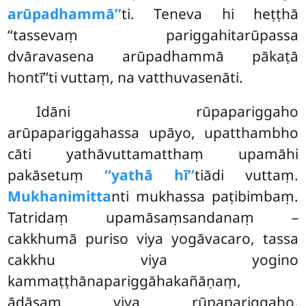
arūpadhammā’’
ti. Teneva hi heṭṭhā
‘‘tassevaṃ pariggahitarūpassa
dvāravasena arūpadhammā pākaṭā
hontī’’ti vuttaṃ, na vatthuvasenāti.
Idāni rūpapariggaho
arūpapariggahassa upāyo, upatthambho
cāti yathāvuttamatthaṃ upamāhi
pakāsetuṃ
‘‘yathā hī’’
tiādi vuttaṃ.
Mukhanimitta
nti mukhassa paṭibimbaṃ.
Tatridaṃ upamāsaṃsandanaṃ –
cakkhumā puriso viya yogāvacaro, tassa
cakkhu viya yogino
kammaṭṭhānapariggāhakañāṇaṃ,
ādāsaṃ viya rūpapariggaho,