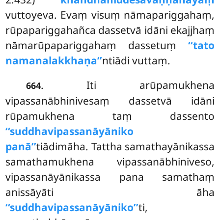
vuttoyeva. Evaṃ visuṃ nāmapariggahaṃ,
rūpapariggahañca dassetvā idāni ekajjhaṃ
nāmarūpapariggahaṃ dassetuṃ
‘‘tato
namanalakkhaṇa’’
ntiādi vuttaṃ.
. Iti arūpamukhena
664
vipassanābhinivesaṃ dassetvā idāni
rūpamukhena taṃ dassento
‘‘suddhavipassanāyāniko
panā’’
tiādimāha. Tattha samathayānikassa
samathamukhena vipassanābhiniveso,
vipassanāyānikassa pana samathaṃ
anissāyāti āha
‘‘suddhavipassanāyāniko’’
ti,