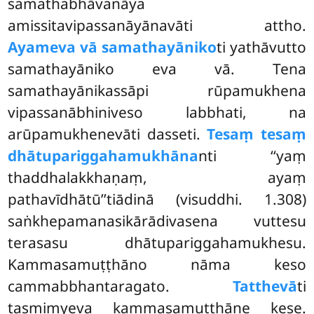
samathabhāvanāya
amissitavipassanāyānavāti attho.
Ayameva vā samathayāniko
ti yathāvutto
samathayāniko eva vā. Tena
samathayānikassāpi rūpamukhena
vipassanābhiniveso labbhati, na
arūpamukhenevāti dasseti.
Tesaṃ tesaṃ
dhātupariggahamukhāna
nti ‘‘yaṃ
thaddhalakkhaṇaṃ, ayaṃ
pathavīdhātū’’tiādinā (visuddhi. 1.308)
saṅkhepamanasikārādivasena vuttesu
terasasu dhātupariggahamukhesu.
Kammasamuṭṭhāno nāma keso
cammabbhantaragato.
Tatthevā
ti
tasmiṃyeva kammasamuṭṭhāne kese.