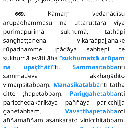
. Kāmaṃ vedanādīsu
669
arūpadhammesu na uttaruttarā viya
purimapurimā sukhumā, tathāpi
saṅghaṭṭanena vikāraāpajjanake
rūpadhamme upādāya sabbepi te
sukhumā evāti āha
‘‘sukhumattā arūpaṃ
na upaṭṭhātī’’
ti.
Sammasitabba
nti
sammadeva lakkhaṇādito
vīmaṃsitabbaṃ.
Manasikātabba
nti tathā
citte ṭhapetabbaṃ.
Pariggahetabba
nti
paricchedakārikāya paññāya paricchijja
gahetabbaṃ.
Vavatthapetabba
nti
aññamaññaṃ asaṅkarato vinicchitabbaṃ.