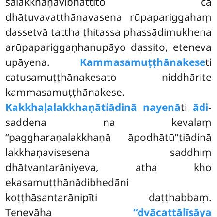
salakkhaṇavibhattito ca
dhātuvavatthānavasena rūpapariggahaṃ
dassetvā tattha ṭhitassa phassādimukhena
arūpapariggaṇhanupāyo dassito, eteneva
upāyena.
Kammasamuṭṭhānakese
ti
catusamuṭṭhānakesato niddhārite
kammasamuṭṭhānakese.
Kakkhaḷalakkhaṇātiādinā nayenā
ti
ādi
-
saddena na kevalaṃ
‘‘paggharaṇalakkhaṇā āpodhātū’’tiādinā
lakkhaṇavisesena saddhiṃ
dhātvantarāniyeva, atha kho
ekasamuṭṭhānādibhedāni
koṭṭhāsantarānipīti
daṭṭhabbaṃ.
Tenevāha
‘‘dvācattālīsāya