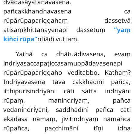
dvādasāyatanavasena,
pañcakkhandhavasena ca
rūpārūpapariggahaṃ dassetvā
atisaṃkhittanayenāpi dassetuṃ
‘‘yaṃ
kiñci rūpa’’
ntiādi vuttaṃ.
Yathā ca dhātuādivasena, evaṃ
indriyasaccapaṭiccasamuppādavasenapi
rūpārūpapariggaho veditabbo. Kathaṃ?
Indriyavasena tāva cakkhādīni pañca,
itthipurisindriyāni cāti satta indriyāni
rūpaṃ, manindriyaṃ, pañca
vedanindriyāni, saddhādīni pañca cāti
ekādasa nāmaṃ, jīvitindriyaṃ nāmañca
rūpañca, pacchimāni tīṇi idha