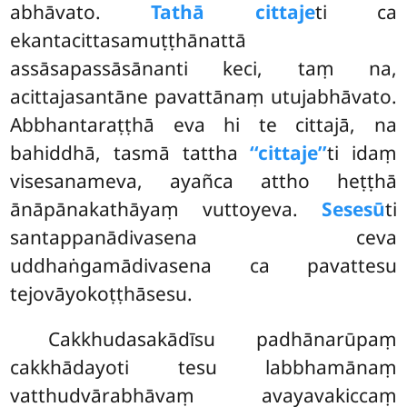
abhāvato.
Tathā cittaje
ti ca
ekantacittasamuṭṭhānattā
assāsapassāsānanti keci, taṃ na,
acittajasantāne pavattānaṃ utujabhāvato.
Abbhantaraṭṭhā eva hi te cittajā, na
bahiddhā, tasmā tattha
‘‘cittaje’’
ti idaṃ
visesanameva, ayañca attho heṭṭhā
ānāpānakathāyaṃ vuttoyeva.
Sesesū
ti
santappanādivasena ceva
uddhaṅgamādivasena ca pavattesu
tejovāyokoṭṭhāsesu.
Cakkhudasakādīsu padhānarūpaṃ
cakkhādayoti tesu labbhamānaṃ
vatthudvārabhāvaṃ avayavakiccaṃ