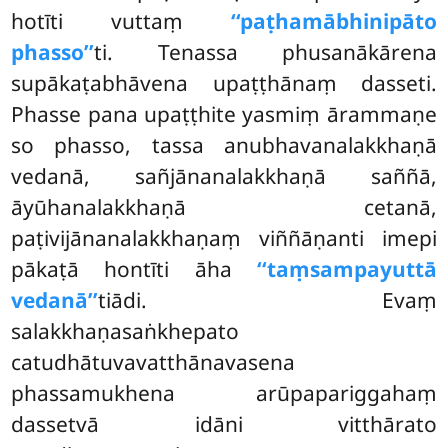
hotīti vuttaṃ
‘‘paṭhamābhinipāto
phasso’’
ti. Tenassa phusanākārena
supākaṭabhāvena upaṭṭhānaṃ dasseti.
Phasse pana upaṭṭhite yasmiṃ ārammaṇe
so phasso, tassa anubhavanalakkhaṇā
vedanā, sañjānanalakkhaṇā saññā,
āyūhanalakkhaṇā cetanā,
paṭivijānanalakkhaṇaṃ viññāṇanti imepi
pākaṭā hontīti āha
‘‘taṃsampayuttā
vedanā’’
tiādi. Evaṃ
salakkhaṇasaṅkhepato
catudhātuvavatthānavasena
phassamukhena arūpapariggahaṃ
dassetvā idāni vitthārato