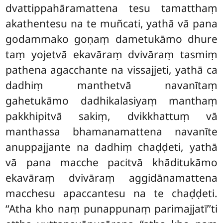
dvattippahāramattena tesu tamatthaṃ
akathentesu na te muñcati, yathā vā pana
godammako goṇaṃ dametukāmo dhure
taṃ yojetvā ekavāraṃ dvivāraṃ tasmiṃ
pathena agacchante na vissajjeti, yathā
ca
dadhiṃ manthetvā navanītaṃ
gahetukāmo dadhikalasiyaṃ manthaṃ
pakkhipitvā sakiṃ, dvikkhattuṃ vā
manthassa bhamanamattena navanīte
anuppajjante na dadhiṃ chaḍḍeti, yathā
vā pana macche pacitvā khāditukāmo
ekavāraṃ dvivāraṃ aggidānamattena
macchesu apaccantesu na te chaḍḍeti.
‘‘Atha kho naṃ punappunaṃ parimajjatī’’ti