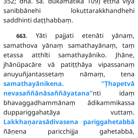
352; dha. sa. dukamātikā 109) ettha viya
sanibbānehi lokuttarakkhandhehi
saddhinti daṭṭhabbaṃ.
. Yāti pajjati etenāti yānaṃ,
663
samathova yānaṃ samathayānaṃ, taṃ
etassa atthīti samathayāniko. Jhāne,
jhānūpacāre vā patiṭṭhāya vipassanaṃ
anuyuñjantassetaṃ nāmaṃ, tena
samathayānikena
.
‘‘Ṭhapetvā
nevasaññānāsaññāyatana’’
nti idaṃ
bhavaggadhammānaṃ ādikammikassa
duppariggahatāya vuttaṃ.
Lakkhaṇarasādivasena pariggahetabbā
ñāṇena paricchijja gahetabbā,