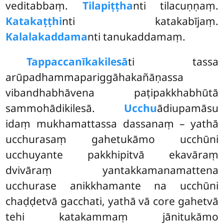
veditabbaṃ.
Tilapiṭṭha
nti tilacuṇṇaṃ.
Katakaṭṭhi
nti katakabījaṃ.
Kalalakaddama
nti tanukaddamaṃ.
Tappaccanīkakilesā
ti tassa
arūpadhammapariggāhakañāṇassa
vibandhabhāvena paṭipakkhabhūtā
sammohādikilesā.
Ucchu
ādiupamāsu
idaṃ mukhamattassa dassanaṃ – yathā
ucchurasaṃ gahetukāmo ucchūni
ucchuyante pakkhipitvā ekavāraṃ
dvivāraṃ yantakkamanamattena
ucchurase anikkhamante na ucchūni
chaḍḍetvā gacchati, yathā vā core gahetvā
tehi katakammaṃ jānitukāmo