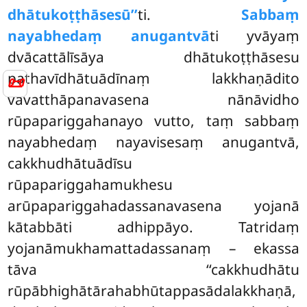
dhātukoṭṭhāsesū’’
ti.
Sabbaṃ
nayabhedaṃ anugantvā
ti yvāyaṃ
dvācattālīsāya dhātukoṭṭhāsesu
pathavīdhātuādīnaṃ lakkhaṇādito
📜
vavatthāpanavasena nānāvidho
rūpapariggahanayo vutto, taṃ sabbaṃ
nayabhedaṃ nayavisesaṃ anugantvā,
cakkhudhātuādīsu
rūpapariggahamukhesu
arūpapariggahadassanavasena yojanā
kātabbāti adhippāyo. Tatridaṃ
yojanāmukhamattadassanaṃ – ekassa
tāva ‘‘cakkhudhātu
rūpābhighātārahabhūtappasādalakkhaṇā,