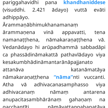
pariggahavidhi pana
khandhaniddese
(visuddhi. 2.421 ādayo) vuttā evāti
adhippāyo.
Ārammaṇābhimukhanamanaṃ
ārammaṇena vinā appavatti, tena
namanaṭṭhena, nāmakaraṇaṭṭhena
vā.
Vedanādayo hi arūpadhammā sabbadāpi
ca phassādināmakattā pathavīādayo viya
kesakumbhādināmantarānāpajjanato
attanāva katanāmatāya
nāmakaraṇaṭṭhena
‘‘nāma’’
nti vuccanti.
Atha vā adhivacanasamphasso viya
adhivacanaṃ nāmaṃ antarena
anupacitasambhārānaṃ gahaṇaṃ na
gacchantīti nāmāyattaggahaṇatāya