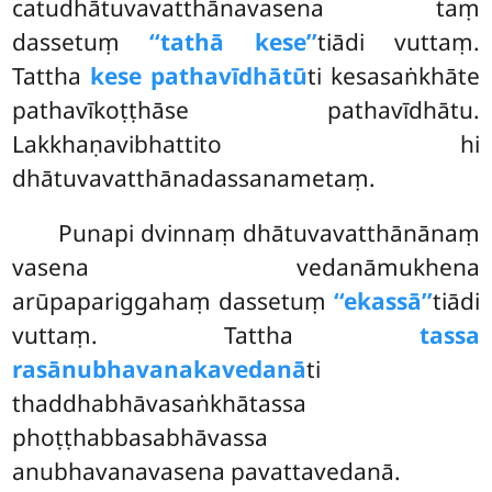
catudhātuvavatthānavasena taṃ
dassetuṃ
‘‘tathā kese’’
tiādi vuttaṃ.
Tattha
kese pathavīdhātū
ti kesasaṅkhāte
pathavīkoṭṭhāse pathavīdhātu.
Lakkhaṇavibhattito hi
dhātuvavatthānadassanametaṃ.
Punapi dvinnaṃ dhātuvavatthānānaṃ
vasena vedanāmukhena
arūpapariggahaṃ dassetuṃ
‘‘ekassā’’
tiādi
vuttaṃ. Tattha
tassa
rasānubhavanakavedanā
ti
thaddhabhāvasaṅkhātassa
phoṭṭhabbasabhāvassa
anubhavanavasena pavattavedanā.