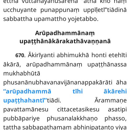
ettha vuttanayānusārena ‘‘atha kho naṃ
ucchuyante punappunaṃ uppīḷetī’’tiādinā
sabbattha upamattho yojetabbo.
Arūpadhammānaṃ
upaṭṭhānākārakathāvaṇṇanā
. Ākirīyanti
abhimukhā honti etehīti
670
ākārā, arūpadhammānaṃ upaṭṭhānassa
mukhabhūtā
phusanānubhavanavijānanappakārāti āha
‘‘arūpadhammā tīhi ākārehi
upaṭṭhahantī’’
tiādi. Ārammaṇe
pavattamānesu cittacetasikesu asatipi
pubbāpariye phusanalakkhaṇo phasso,
tattha sabbapaṭhamaṃ abhinipatanto viya