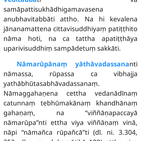
samāpattisukhādhigamavasena
anubhavitabbāti attho. Na hi kevalena
jānanamattena cittavisuddhiyaṃ patiṭṭhito
nāma hoti, na ca tattha apatiṭṭhāya
uparivisuddhiṃ sampādetuṃ sakkāti.
Nāmarūpānaṃ yāthāvadassana
nti
nāmassa, rūpassa ca vibhajja
yathābhūtasabhāvadassanaṃ.
Nāmaggahaṇena cettha vedanādīnaṃ
catunnaṃ tebhūmakānaṃ khandhānaṃ
gahaṇaṃ, na ‘‘viññāṇapaccayā
nāmarūpa’’nti ettha viya viññāṇaṃ vinā,
nāpi ‘‘nāmañca rūpañcā’’ti (dī. ni. 3.304,