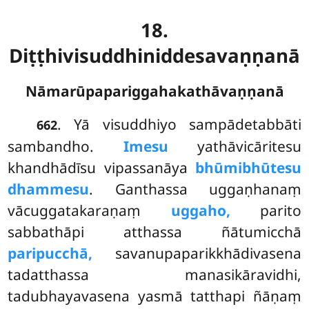
18.
Diṭṭhivisuddhiniddesavaṇṇanā
Nāmarūpapariggahakathāvaṇṇanā
. Yā
visuddhiyo sampādetabbāti
662
sambandho.
Imesu
yathāvicāritesu
khandhādīsu vipassanāya
bhūmibhūtesu
dhammesu
. Ganthassa uggaṇhanaṃ
vācuggatakaraṇaṃ
uggaho,
parito
sabbathāpi atthassa ñātumicchā
paripucchā,
savanupaparikkhādivasena
tadatthassa manasikāravidhi,
tadubhayavasena yasmā tatthapi ñāṇaṃ