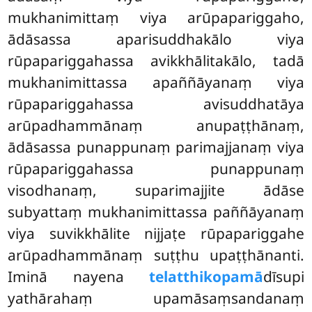
mukhanimittaṃ viya arūpapariggaho,
ādāsassa aparisuddhakālo viya
rūpapariggahassa avikkhālitakālo, tadā
mukhanimittassa apaññāyanaṃ viya
rūpapariggahassa avisuddhatāya
arūpadhammānaṃ anupaṭṭhānaṃ,
ādāsassa punappunaṃ parimajjanaṃ viya
rūpapariggahassa punappunaṃ
visodhanaṃ, suparimajjite ādāse
subyattaṃ mukhanimittassa paññāyanaṃ
viya suvikkhālite nijjaṭe rūpapariggahe
arūpadhammānaṃ suṭṭhu upaṭṭhānanti.
Iminā nayena
telatthikopamā
dīsupi
yathārahaṃ upamāsaṃsandanaṃ