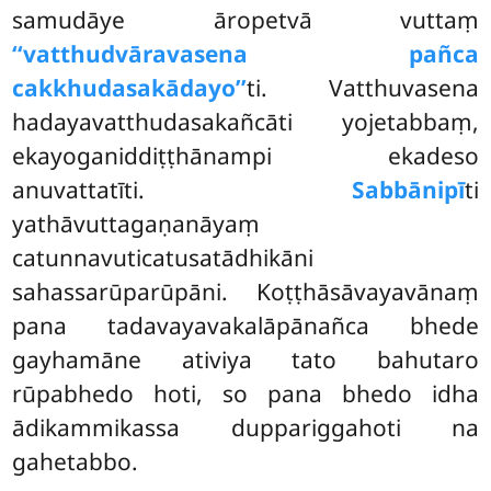
samudāye āropetvā vuttaṃ
‘‘vatthudvāravasena pañca
cakkhudasakādayo’’
ti. Vatthuvasena
hadayavatthudasakañcāti yojetabbaṃ,
ekayoganiddiṭṭhānampi ekadeso
anuvattatīti.
Sabbānipī
ti
yathāvuttagaṇanāyaṃ
catunnavuticatusatādhikāni
sahassarūparūpāni. Koṭṭhāsāvayavānaṃ
pana tadavayavakalāpānañca bhede
gayhamāne ativiya tato bahutaro
rūpabhedo hoti, so pana bhedo idha
ādikammikassa duppariggahoti na
gahetabbo.