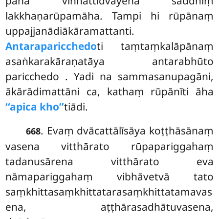
pana viññattidvayena saddhiṃ
lakkhaṇarūpamāha. Tampi hi rūpānaṃ
uppajjanādiākāramattanti.
Antaraparicchedo
ti taṃtaṃkalāpānaṃ
asaṅkarakāraṇatāya antarabhūto
paricchedo
. Yadi na sammasanupagāni,
ākārādimattāni ca, kathaṃ rūpānīti āha
‘‘apica kho’’
tiādi.
. Evaṃ dvācattālīsāya koṭṭhāsānaṃ
668
vasena vitthārato rūpapariggahaṃ
tadanusārena vitthārato eva
nāmapariggahaṃ vibhāvetvā tato
saṃkhittasaṃkhittatarasaṃkhittatamavas
ena, aṭṭhārasadhātuvasena,