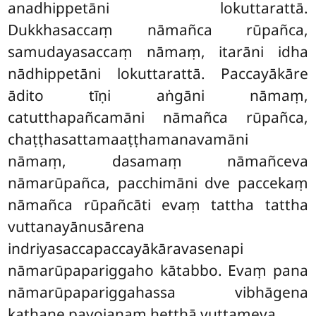
anadhippetāni lokuttarattā.
Dukkhasaccaṃ nāmañca rūpañca,
samudayasaccaṃ nāmaṃ, itarāni idha
nādhippetāni lokuttarattā. Paccayākāre
ādito tīṇi aṅgāni nāmaṃ,
catutthapañcamāni nāmañca rūpañca,
chaṭṭhasattamaaṭṭhamanavamāni
nāmaṃ, dasamaṃ nāmañceva
nāmarūpañca, pacchimāni dve paccekaṃ
nāmañca rūpañcāti evaṃ tattha tattha
vuttanayānusārena
indriyasaccapaccayākāravasenapi
nāmarūpapariggaho kātabbo. Evaṃ pana
nāmarūpapariggahassa vibhāgena
kathane payojanaṃ heṭṭhā vuttameva.