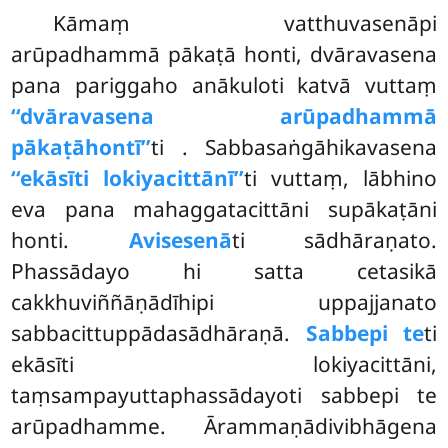
Kāmaṃ vatthuvasenāpi
arūpadhammā pākaṭā honti, dvāravasena
pana pariggaho anākuloti katvā vuttaṃ
‘‘dvāravasena arūpadhammā
pākaṭā
hontī’’
ti
. Sabbasaṅgāhikavasena
‘‘ekāsīti lokiyacittānī’’
ti vuttaṃ, lābhino
eva pana mahaggatacittāni supākaṭāni
honti.
Avisesenā
ti sādhāraṇato.
Phassādayo hi satta cetasikā
cakkhuviññāṇādīhipi uppajjanato
sabbacittuppādasādhāraṇā.
Sabbepi te
ti
ekāsīti lokiyacittāni,
taṃsampayuttaphassādayoti
sabbepi te
arūpadhamme. Ārammaṇādivibhāgena