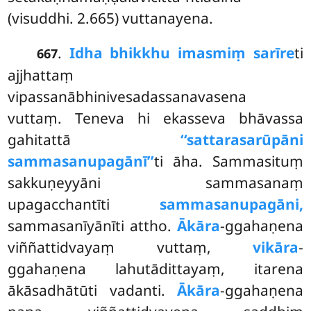
(visuddhi. 2.665) vuttanayena.
.
Idha bhikkhu imasmiṃ sarīre
ti
667
ajjhattaṃ
vipassanābhinivesadassanavasena
vuttaṃ. Teneva hi ekasseva bhāvassa
gahitattā
‘‘sattarasa
rūpāni
sammasanupagānī’’
ti āha. Sammasituṃ
sakkuṇeyyāni sammasanaṃ
upagacchantīti
sammasanupagāni,
sammasanīyānīti attho.
Ākāra
-ggahaṇena
viññattidvayaṃ vuttaṃ,
vikāra
-
ggahaṇena lahutādittayaṃ, itarena
ākāsadhātūti vadanti.
Ākāra
-ggahaṇena