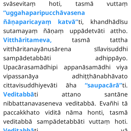
svāsevitaṃ hoti, tasmā vuttaṃ
‘‘uggahaparipucchāvasena
ñāṇaparicayaṃ katvā’’
ti, khandhādīsu
sutamayaṃ ñāṇaṃ uppādetvāti attho.
Vitthāritameva,
tasmā tattha
vitthāritanayānusārena sīlavisuddhi
sampādetabbāti adhippāyo.
Upacārasamādhipi appanāsamādhi viya
vipassanāya adhiṭṭhānabhāvato
cittavisuddhiyevāti āha
‘‘saupacārā’’
ti.
Veditabbā
ti attano santāne
nibbattanavaseneva veditabbā. Evañhi tā
paccakkhato viditā nāma honti, tasmā
veditabbā sampādetabbāti vuttaṃ hoti.
Veditabbā
ti vā