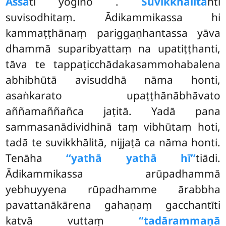
Assā
ti yogino
.
Suvikkhālita
nti
suvisodhitaṃ. Ādikammikassa hi
kammaṭṭhānaṃ pariggaṇhantassa yāva
dhammā suparibyattaṃ na upatiṭṭhanti,
tāva te tappaṭicchādakasammohabalena
abhibhūtā avisuddhā nāma honti,
asaṅkarato upaṭṭhānābhāvato
aññamaññañca jaṭitā. Yadā pana
sammasanādividhinā taṃ vibhūtaṃ hoti,
tadā te suvikkhālitā, nijjaṭā ca nāma honti.
Tenāha
‘‘yathā yathā hī’’
tiādi.
Ādikammikassa arūpadhammā
yebhuyyena rūpadhamme ārabbha
pavattanākārena
gahaṇaṃ gacchantīti
katvā vuttaṃ
‘‘tadārammaṇā