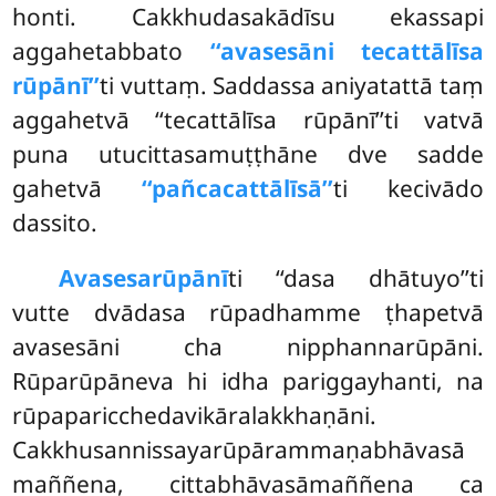
honti. Cakkhudasakādīsu ekassapi
aggahetabbato
‘‘avasesāni tecattālīsa
rūpānī’’
ti vuttaṃ. Saddassa aniyatattā taṃ
aggahetvā ‘‘tecattālīsa rūpānī’’ti vatvā
puna utucittasamuṭṭhāne dve sadde
gahetvā
‘‘pañcacattālīsā’’
ti kecivādo
dassito.
Avasesarūpānī
ti ‘‘dasa dhātuyo’’ti
vutte dvādasa rūpadhamme ṭhapetvā
avasesāni cha nipphannarūpāni.
Rūparūpāneva hi idha pariggayhanti, na
rūpaparicchedavikāralakkhaṇāni.
Cakkhusannissayarūpārammaṇabhāvasā
maññena, cittabhāvasāmaññena ca