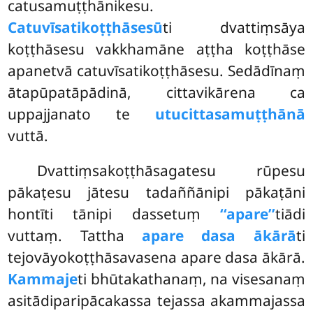
catusamuṭṭhānikesu.
Catuvīsatikoṭṭhāsesū
ti dvattiṃsāya
koṭṭhāsesu vakkhamāne aṭṭha koṭṭhāse
apanetvā catuvīsatikoṭṭhāsesu. Sedādīnaṃ
ātapūpatāpādinā, cittavikārena ca
uppajjanato te
utucittasamuṭṭhānā
vuttā.
Dvattiṃsakoṭṭhāsagatesu rūpesu
pākaṭesu jātesu tadaññānipi pākaṭāni
hontīti tānipi dassetuṃ
‘‘apare’’
tiādi
vuttaṃ. Tattha
apare dasa ākārā
ti
tejovāyokoṭṭhāsavasena apare dasa ākārā.
Kammaje
ti bhūtakathanaṃ, na visesanaṃ
asitādiparipācakassa tejassa akammajassa