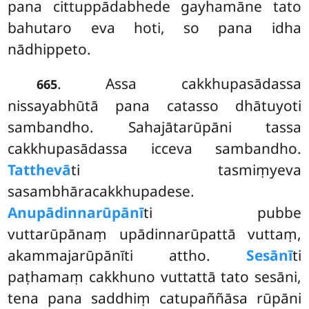
pana cittuppādabhede gayhamāne tato
bahutaro eva hoti, so pana idha
nādhippeto.
. Assa cakkhupasādassa
665
nissayabhūtā pana catasso dhātuyoti
sambandho. Sahajātarūpāni tassa
cakkhupasādassa icceva sambandho.
Tatthevā
ti tasmiṃyeva
sasambhāracakkhupadese.
Anupādinnarūpānī
ti pubbe
vuttarūpānaṃ upādinnarūpattā vuttaṃ,
akammajarūpānīti attho.
Sesānī
ti
paṭhamaṃ cakkhuno vuttattā tato sesāni,
tena pana saddhiṃ catupaññāsa rūpāni