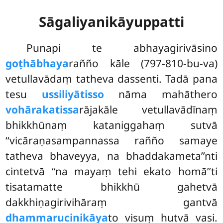
Sāgaliyanikāyuppatti
Punapi te abhayagirivāsino
goṭhābhaya
rañño kāle (797-810-bu-va)
vetullavādaṃ tatheva dassenti. Tadā pana
tesu
ussiliyātisso
nāma mahāthero
vohārakatissa
rājakāle vetullavādīnaṃ
bhikkhūnaṃ kataniggahaṃ sutvā
‘‘vicāraṇasampannassa rañño samaye
tatheva bhaveyya, na bhaddakameta’’nti
cintetvā ‘‘na mayaṃ tehi ekato homā’’ti
tisatamatte bhikkhū gahetvā
dakkhiṇagirivihāraṃ gantvā
dhammarucinikāya
to visuṃ hutvā vasi.