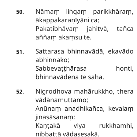
Nāmaṃ liṅgaṃ parikkhāraṃ,
.
50
ākappakaraṇīyāni ca;
Pakatibhāvaṃ jahitvā, tañca
aññaṃ akaṃsu te.
Sattarasa bhinnavādā, ekavādo
.
51
abhinnako;
Sabbevaṭṭhārasa honti,
bhinnavādena te saha.
Nigrodhova mahārukkho, thera
.
52
vādānamuttamo;
Anūnaṃ anadhikañca, kevalaṃ
jinasāsanaṃ;
Kaṇṭakā viya rukkhamhi,
nibbattā vādasesakā.