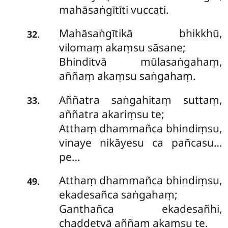
mahāsaṅgītīti vuccati.
Mahāsaṅgītikā bhikkhū,
.
32
vilomaṃ akaṃsu sāsane;
Bhinditvā mūlasaṅgahaṃ,
aññaṃ akaṃsu saṅgahaṃ.
Aññatra saṅgahitaṃ suttaṃ,
.
33
aññatra akariṃsu te;
Atthaṃ dhammañca bhindiṃsu,
vinaye nikāyesu ca pañcasu…
pe…
Atthaṃ dhammañca bhindiṃsu,
.
49
ekadesañca saṅgahaṃ;
Ganthañca ekadesañhi,
chaḍḍetvā aññaṃ akaṃsu te.