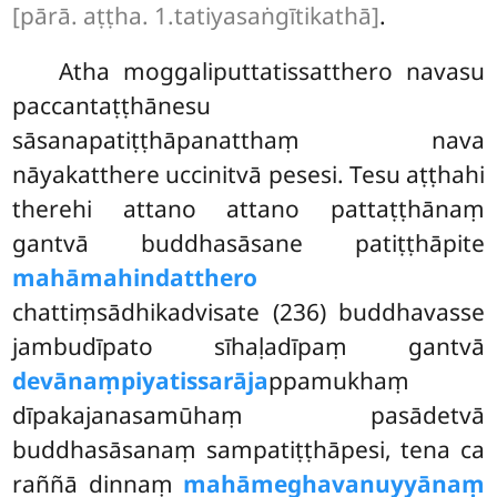
[pārā. aṭṭha. 1.tatiyasaṅgītikathā]
.
Atha moggaliputtatissatthero navasu
paccantaṭṭhānesu
sāsanapatiṭṭhāpanatthaṃ nava
nāyakatthere uccinitvā pesesi. Tesu aṭṭhahi
therehi attano attano pattaṭṭhānaṃ
gantvā buddhasāsane patiṭṭhāpite
mahāmahindatthero
chattiṃsādhikadvisate (236) buddhavasse
jambudīpato sīhaḷadīpaṃ gantvā
devānaṃpiyatissarāja
ppamukhaṃ
dīpakajanasamūhaṃ pasādetvā
buddhasāsanaṃ sampatiṭṭhāpesi, tena ca
raññā dinnaṃ
mahāmeghavanuyyānaṃ