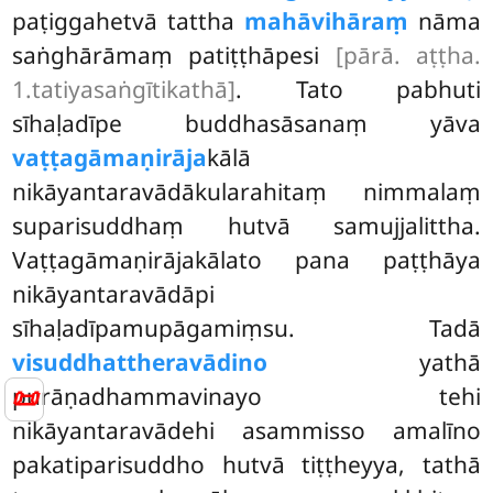
paṭiggahetvā tattha
mahāvihāraṃ
nāma
saṅghārāmaṃ patiṭṭhāpesi
[pārā. aṭṭha.
1.tatiyasaṅgītikathā]
. Tato pabhuti
sīhaḷadīpe buddhasāsanaṃ yāva
vaṭṭagāmaṇirāja
kālā
nikāyantaravādākularahitaṃ nimmalaṃ
suparisuddhaṃ hutvā samujjalittha.
Vaṭṭagāmaṇirājakālato pana paṭṭhāya
nikāyantaravādāpi
sīhaḷadīpamupāgamiṃsu. Tadā
visuddhattheravādino
yathā
📜
purāṇadhammavinayo tehi
nikāyantaravādehi asammisso amalīno
pakatiparisuddho hutvā tiṭṭheyya, tathā