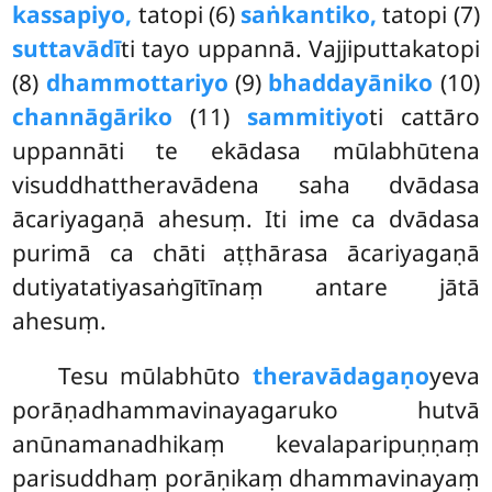
kassapiyo,
tatopi (6)
saṅkantiko,
tatopi (7)
suttavādī
ti tayo uppannā. Vajjiputtakatopi
(8)
dhammottariyo
(9)
bhaddayāniko
(10)
channāgāriko
(11)
sammitiyo
ti cattāro
uppannāti te ekādasa mūlabhūtena
visuddhattheravādena saha dvādasa
ācariyagaṇā ahesuṃ. Iti ime ca dvādasa
purimā ca chāti aṭṭhārasa ācariyagaṇā
dutiyatatiyasaṅgītīnaṃ antare jātā
ahesuṃ.
Tesu mūlabhūto
theravādagaṇo
yeva
porāṇadhammavinayagaruko hutvā
anūnamanadhikaṃ kevalaparipuṇṇaṃ
parisuddhaṃ porāṇikaṃ dhammavinayaṃ