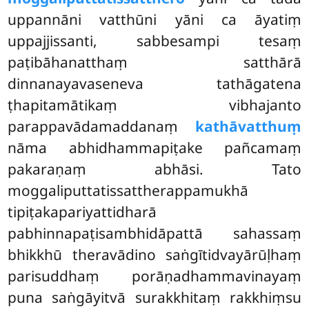
uppannāni vatthūni yāni ca āyatiṃ
uppajjissanti, sabbesampi tesaṃ
paṭibāhanatthaṃ satthārā
dinnanayavaseneva tathāgatena
ṭhapitamātikaṃ vibhajanto
parappavādamaddanaṃ
kathāvatthuṃ
nāma abhidhammapiṭake pañcamaṃ
pakaraṇaṃ abhāsi. Tato
moggaliputtatissattherappamukhā
tipiṭakapariyattidharā
pabhinnapaṭisambhidāpattā sahassaṃ
bhikkhū theravādino saṅgītidvayārūḷhaṃ
parisuddhaṃ porāṇadhammavinayaṃ
puna saṅgāyitvā surakkhitaṃ rakkhiṃsu