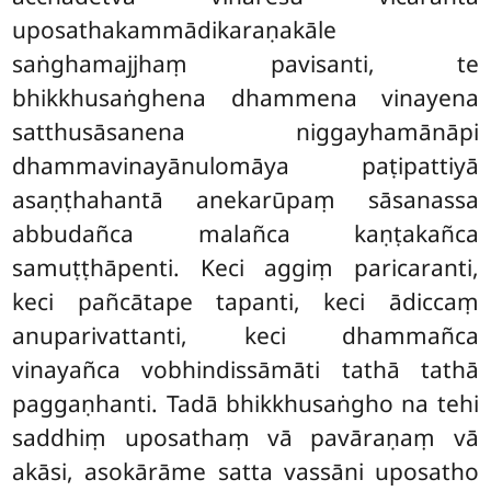
uposathakammādikaraṇakāle
saṅghamajjhaṃ
pavisanti, te
bhikkhusaṅghena dhammena vinayena
satthusāsanena niggayhamānāpi
dhammavinayānulomāya paṭipattiyā
asaṇṭhahantā anekarūpaṃ sāsanassa
abbudañca malañca kaṇṭakañca
samuṭṭhāpenti. Keci aggiṃ paricaranti,
keci pañcātape tapanti, keci ādiccaṃ
anuparivattanti, keci dhammañca
vinayañca vobhindissāmāti tathā tathā
paggaṇhanti. Tadā bhikkhusaṅgho na tehi
saddhiṃ uposathaṃ vā pavāraṇaṃ vā
akāsi, asokārāme satta vassāni uposatho