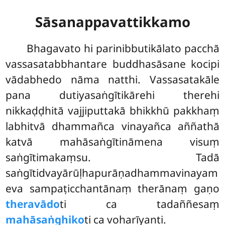
Sāsanappavattikkamo
Bhagavato hi parinibbutikālato pacchā
vassasatabbhantare buddhasāsane kocipi
vādabhedo nāma natthi. Vassasatakāle
pana dutiyasaṅgītikārehi therehi
nikkaḍḍhitā vajjiputtakā bhikkhū pakkhaṃ
labhitvā dhammañca vinayañca aññathā
katvā mahāsaṅgītināmena visuṃ
saṅgītimakaṃsu. Tadā
saṅgītidvayārūḷhapurāṇadhammavinayam
eva sampaṭicchantānaṃ therānaṃ gaṇo
theravādo
ti ca tadaññesaṃ
mahāsaṅghiko
ti ca voharīyanti.