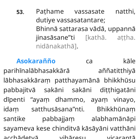
Paṭhame vassasate natthi,
.
53
dutiye vassasatantare;
Bhinnā sattarasa vādā, uppannā
jinasāsane’’ti
[kathā. aṭṭha.
nidānakathā]
.
Asokarañño
ca kāle
parihīnalābhasakkārā aññatitthiyā
lābhasakkāraṃ patthayamānā bhikkhūsu
pabbajitvā sakāni sakāni diṭṭhigatāni
dīpenti ‘‘ayaṃ dhammo, ayaṃ vinayo,
idaṃ satthusāsana’’nti. Bhikkhūnaṃ
santike pabbajjaṃ alabhamānāpi
sayameva kese chinditvā kāsāyāni vatthāni
acchādetvā vihāresu vicarantā