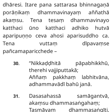
dhāresi. Itare pana sattarasa bhinnagaṇā
porāṇikaṃ dhammavinayaṃ aññathā
akaṃsu. Tena tesaṃ dhammavinayo
katthaci ūno katthaci adhiko hutvā
aparipuṇṇo ceva ahosi aparisuddho ca.
Tena vuttaṃ dīpavaṃse
pañcamaparicchede –
‘‘Nikkaḍḍhitā pāpabhikkhū,
.
30
therehi vajjiputtakā;
Aññaṃ pakkhaṃ labhitvāna,
adhammavādī bahū janā.
Dasasahassā samāgantvā,
.
31
akaṃsu dhammasaṅgahaṃ;
Tasmāyaṃ dhammasaṅgīti,