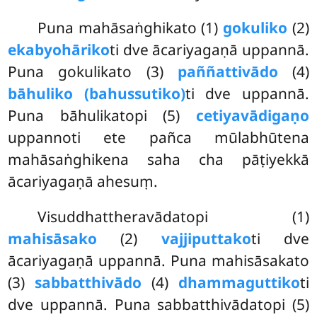
Puna mahāsaṅghikato (1)
gokuliko
(2)
ekabyohāriko
ti dve ācariyagaṇā uppannā.
Puna gokulikato (3)
paññattivādo
(4)
bāhuliko (bahussutiko)
ti dve uppannā.
Puna bāhulikatopi (5)
cetiyavādigaṇo
uppannoti ete pañca mūlabhūtena
mahāsaṅghikena saha cha pāṭiyekkā
ācariyagaṇā ahesuṃ.
Visuddhattheravādatopi (1)
mahisāsako
(2)
vajjiputtako
ti dve
ācariyagaṇā uppannā. Puna mahisāsakato
(3)
sabbatthivādo
(4)
dhammaguttiko
ti
dve uppannā. Puna sabbatthivādatopi (5)