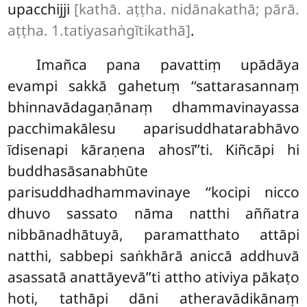
upacchijji
[kathā. aṭṭha. nidānakathā; pārā.
aṭṭha. 1.tatiyasaṅgītikathā]
.
Imañca pana pavattiṃ upādāya
evampi sakkā gahetuṃ ‘‘sattarasannaṃ
bhinnavādagaṇānaṃ dhammavinayassa
pacchimakālesu aparisuddhatarabhāvo
īdisenapi kāraṇena ahosī’’ti. Kiñcāpi hi
buddhasāsanabhūte
parisuddhadhammavinaye ‘‘kocipi nicco
dhuvo sassato nāma natthi aññatra
nibbānadhātuyā, paramatthato attāpi
natthi, sabbepi saṅkhārā aniccā addhuvā
asassatā anattāyevā’’ti attho ativiya pākaṭo
hoti, tathāpi dāni atheravādikānaṃ