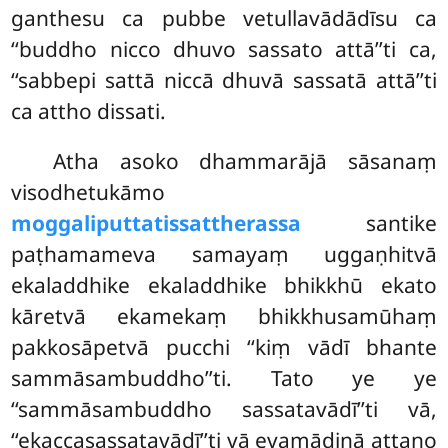
ganthesu ca pubbe vetullavādādīsu ca
‘‘buddho nicco dhuvo sassato attā’’ti ca,
‘‘sabbepi sattā niccā dhuvā sassatā attā’’ti
ca attho dissati.
Atha asoko dhammarājā sāsanaṃ
visodhetukāmo
moggaliputtatissattherassa
santike
paṭhamameva samayaṃ uggaṇhitvā
ekaladdhike ekaladdhike bhikkhū ekato
kāretvā ekamekaṃ bhikkhusamūhaṃ
pakkosāpetvā pucchi ‘‘kiṃ vādī bhante
sammāsambuddho’’ti. Tato ye ye
‘‘sammāsambuddho sassatavādī’’ti vā,
‘‘ekaccasassatavādī’’ti vā evamādinā attano