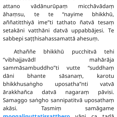
attano vādānurūpaṃ micchāvādaṃ
āhaṃsu, te te ‘‘nayime bhikkhū,
aññatitthiyā ime’’ti tathato ñatvā tesaṃ
setakāni vatthāni datvā uppabbājesi. Te
sabbepi saṭṭhisahassamattā ahesuṃ.
Athaññe bhikkhū pucchitvā tehi
‘‘vibhajjavādī mahārāja
sammāsambuddho’’ti vutte ‘‘suddhaṃ
dāni bhante sāsanaṃ, karotu
bhikkhusaṅgho uposatha’’nti vatvā
ārakkhañca datvā nagaraṃ pāvisi.
Samaggo saṅgho sannipatitvā uposathaṃ
akāsi. Tasmiṃ samāgame
moggaliputtatissatthero
yāni ca
tadā