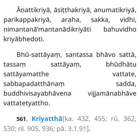
Āṇattikriyā, āsiṭṭhakriyā, anumatikriyā,
parikappakriyā, araha, sakka, vidhi,
nimantanā’mantanādikriyāti bahuvidho
kriyābhedoti.
Bhū-sattāyaṃ, santassa bhāvo sattā,
tassaṃ sattāyaṃ, bhūdhātu
sattāyamatthe vattate,
sabbapadatthānaṃ sadda,
buddhivisayabhāvena vijjamānabhāve
vattatetyattho.
.
Kriyatthā
[ka. 432, 455; rū. 362,
561
530; nī. 905, 936; pā. 3.1.91]
.