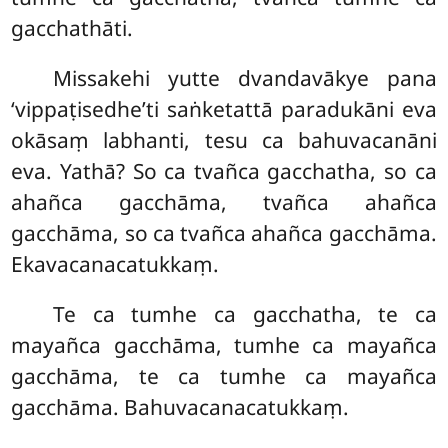
gacchathāti.
Missakehi yutte dvandavākye pana
‘vippaṭisedhe’ti saṅketattā paradukāni eva
okāsaṃ labhanti, tesu ca bahuvacanāni
eva. Yathā? So ca tvañca gacchatha, so ca
ahañca gacchāma, tvañca ahañca
gacchāma, so ca tvañca ahañca gacchāma.
Ekavacanacatukkaṃ.
Te ca tumhe ca gacchatha, te ca
mayañca gacchāma, tumhe ca mayañca
gacchāma, te ca tumhe ca mayañca
gacchāma. Bahuvacanacatukkaṃ.