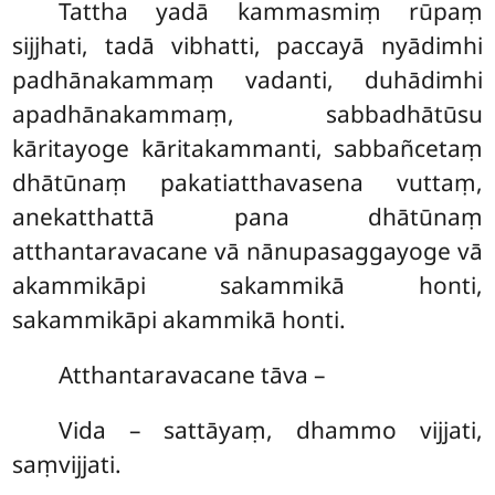
Tattha yadā kammasmiṃ rūpaṃ
sijjhati, tadā vibhatti, paccayā nyādimhi
padhānakammaṃ vadanti, duhādimhi
apadhānakammaṃ, sabbadhātūsu
kāritayoge kāritakammanti, sabbañcetaṃ
dhātūnaṃ pakatiatthavasena vuttaṃ,
anekatthattā pana dhātūnaṃ
atthantaravacane vā nānupasaggayoge vā
akammikāpi sakammikā honti,
sakammikāpi akammikā honti.
Atthantaravacane tāva –
Vida – sattāyaṃ, dhammo vijjati,
saṃvijjati.