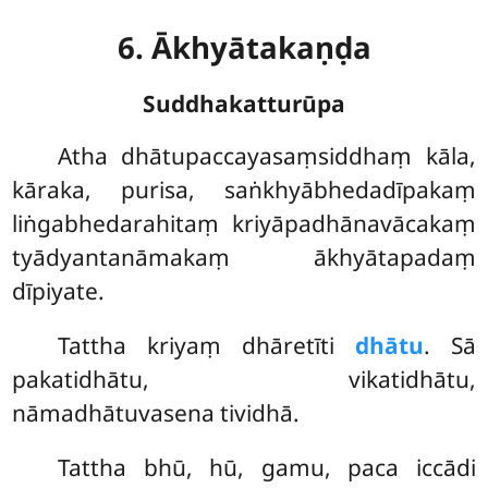
6. Ākhyātakaṇḍa
Suddhakatturūpa
Atha
dhātupaccayasaṃsiddhaṃ kāla,
kāraka, purisa, saṅkhyābhedadīpakaṃ
liṅgabhedarahitaṃ kriyāpadhānavācakaṃ
tyādyantanāmakaṃ ākhyātapadaṃ
dīpiyate.
Tattha kriyaṃ dhāretīti
dhātu
. Sā
pakatidhātu, vikatidhātu,
nāmadhātuvasena tividhā.
Tattha bhū, hū, gamu, paca iccādi