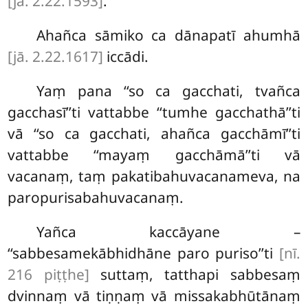
[jā. 2.22.1593]
.
Ahañca sāmiko ca dānapatī ahumhā
[jā. 2.22.1617]
iccādi.
Yaṃ pana ‘‘so ca gacchati, tvañca
gacchasī’’ti vattabbe ‘‘tumhe gacchathā’’ti
vā ‘‘so ca gacchati, ahañca gacchāmī’’ti
vattabbe ‘‘mayaṃ gacchāmā’’ti vā
vacanaṃ, taṃ pakatibahuvacanameva, na
paropurisabahuvacanaṃ.
Yañca kaccāyane –
‘‘sabbesamekābhidhāne paro puriso’’ti
[nī.
216 piṭṭhe]
suttaṃ, tatthapi sabbesaṃ
dvinnaṃ vā tiṇṇaṃ vā missakabhūtānaṃ