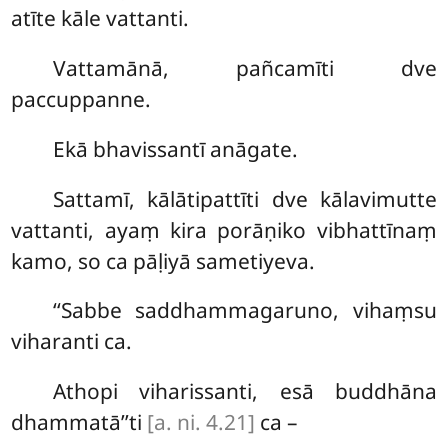
atīte kāle vattanti.
Vattamānā, pañcamīti dve
paccuppanne.
Ekā bhavissantī anāgate.
Sattamī, kālātipattīti dve kālavimutte
vattanti, ayaṃ kira porāṇiko vibhattīnaṃ
kamo, so ca pāḷiyā sametiyeva.
‘‘Sabbe saddhammagaruno, vihaṃsu
viharanti ca.
Athopi viharissanti, esā buddhāna
dhammatā’’ti
[a. ni. 4.21]
ca –