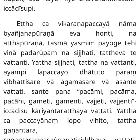
iccādīsupi.
Ettha ca vikaraṇapaccayā nāma
byañjanapūraṇā eva honti, na
atthapūraṇā, tasmā yasmiṃ payoge tehi
vinā padarūpaṃ na sijjhati, tattheva te
vattanti. Yattha sijjhati, tattha na vattanti,
ayampi lapaccayo dhātuto paraṃ
vibhattisare vā āgamasare vā asante
vattati, sante pana ‘‘pacāmi, pacāma,
pacāhi, gameti, gamenti, vajjeti, vajjenti’’-
iccādīsu kāriyantaratthāya vattati. Yattha
ca paccayānaṃ lopo vihito, tattha
gaṇantara,
rūpantarappasaṅgapaṭisiddhāya vattati,