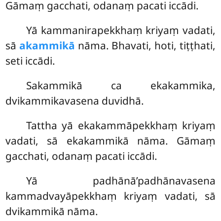
Gāmaṃ gacchati, odanaṃ pacati iccādi.
Yā kammanirapekkhaṃ kriyaṃ vadati,
sā
akammikā
nāma. Bhavati, hoti, tiṭṭhati,
seti iccādi.
Sakammikā ca ekakammika,
dvikammikavasena duvidhā.
Tattha yā ekakammāpekkhaṃ kriyaṃ
vadati, sā ekakammikā nāma. Gāmaṃ
gacchati, odanaṃ pacati iccādi.
Yā padhānā’padhānavasena
kammadvayāpekkhaṃ kriyaṃ vadati, sā
dvikammikā nāma.