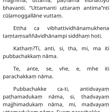
majjhima, uttama, paṭhamā vibhattiyo
bhavanti. ‘‘Uttamanti uttaraṃ antima’’nti
cūḷamoggallāne vuttaṃ.
Ettha ca vibhattividhānamukhena
taṃtaṃsaññāvidhānampi siddhaṃ hoti.
Kathaṃ?Ti, anti, si, tha, mi, ma iti
pubbachakkaṃ nāma.
Te, ante, se, vhe, e, mhe iti
parachakkaṃ nāma.
Pubbachakke ca-ti, antidvayaṃ
paṭhamadukaṃ nāma, si, thadvayaṃ
majjhimadukaṃ nāma, mi, madvayaṃ