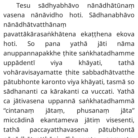
Tesu sādhyabhāvo nānādhātūnaṃ
vasena nānāvidho hoti. Sādhanabhāvo
nānādhātvatthānaṃ
pavattākārasaṅkhātena ekaṭṭhena ekova
hoti. So pana yathā jāti nāma
anuppannapakkhe ṭhite saṅkhatadhamme
uppādentī viya khāyati, tathā
vohāravisayamatte ṭhite sabbadhātvatthe
pātubhonte karonto viya khāyati, tasmā so
sādhananti ca kārakanti ca vuccati. Yathā
ca jātivasena uppannā saṅkhatadhammā
‘‘cintanaṃ jātaṃ, phusanaṃ jāta’’
miccādinā ekantameva jātiṃ visesenti,
tathā paccayatthavasena pātubhontā