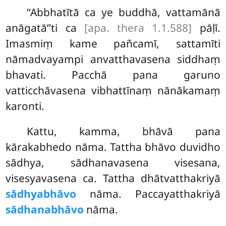
‘‘Abbhatītā ca ye buddhā, vattamānā
anāgatā’’ti ca
[apa. thera 1.1.588]
pāḷī.
Imasmiṃ kame pañcamī, sattamīti
nāmadvayampi anvatthavasena siddhaṃ
bhavati. Pacchā pana garuno
vatticchāvasena vibhattīnaṃ nānākamaṃ
karonti.
Kattu, kamma, bhāvā pana
kārakabhedo nāma. Tattha bhāvo duvidho
sādhya, sādhanavasena visesana,
visesyavasena ca. Tattha dhātvatthakriyā
sādhyabhāvo
nāma. Paccayatthakriyā
sādhanabhāvo
nāma.