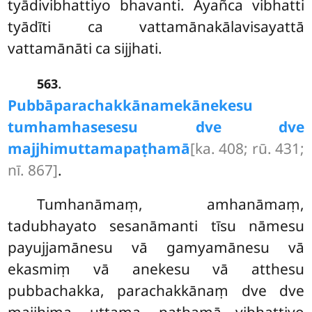
tyādivibhattiyo bhavanti. Ayañca vibhatti
tyādīti ca vattamānakālavisayattā
vattamānāti ca sijjhati.
.
563
Pubbāparachakkānamekānekesu
tumhamhasesesu dve dve
majjhimuttamapaṭhamā
[ka. 408; rū. 431;
nī. 867]
.
Tumhanāmaṃ, amhanāmaṃ,
tadubhayato sesanāmanti tīsu nāmesu
payujjamānesu vā gamyamānesu vā
ekasmiṃ vā anekesu vā atthesu
pubbachakka, parachakkānaṃ dve dve