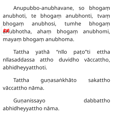
Anupubbo-anubhavane, so bhogaṃ
anubhoti, te bhogaṃ anubhonti, tvaṃ
bhogaṃ anubhosi, tumhe bhogaṃ
📜
anubhotha, ahaṃ bhogaṃ anubhomi,
mayaṃ bhogaṃ anubhoma.
Tattha yathā ‘‘nīlo paṭo’’ti ettha
nīlasaddassa attho duvidho vāccattho,
abhidheyyatthoti.
Tattha guṇasaṅkhāto sakattho
vāccattho nāma.
Guṇanissayo dabbattho
abhidheyyattho nāma.