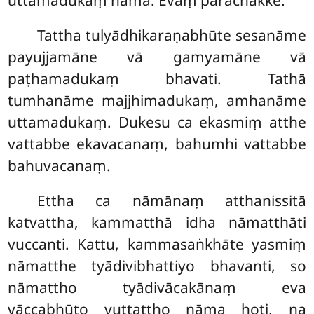
uttamadukaṃ nāma. Evaṃ parachakke.
Tattha tulyādhikaraṇabhūte sesanāme
payujjamāne vā gamyamāne vā
paṭhamadukaṃ bhavati. Tathā
tumhanāme majjhimadukaṃ, amhanāme
uttamadukaṃ. Dukesu ca ekasmiṃ atthe
vattabbe ekavacanaṃ, bahumhi vattabbe
bahuvacanaṃ.
Ettha
ca nāmānaṃ atthanissitā
katvattha, kammatthā idha nāmatthāti
vuccanti. Kattu, kammasaṅkhāte yasmiṃ
nāmatthe tyādivibhattiyo bhavanti, so
nāmattho tyādivācakānaṃ eva
vāccabhūto vuttattho nāma hoti, na