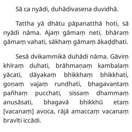
Sā ca nyādi, duhādivasena duvidhā.
Tattha
yā dhātu pāpanatthā hoti, sā
nyādi nāma. Ajaṃ gāmaṃ neti, bhāraṃ
gāmaṃ vahati, sākhaṃ gāmaṃ ākaḍḍhati.
Sesā dvikammikā duhādi nāma. Gāviṃ
khīraṃ duhati, brāhmaṇaṃ kambalaṃ
yācati, dāyakaṃ bhikkhaṃ bhikkhati,
goṇaṃ vajaṃ rundhati, bhagavantaṃ
pañhaṃ pucchati, sissaṃ dhammaṃ
anusāsati, bhagavā bhikkhū etaṃ
[vacanaṃ] avoca, rājā amaccaṃ vacanaṃ
bravīti iccādi.