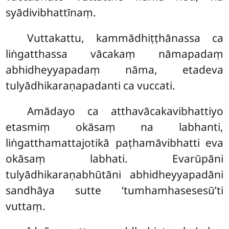
syādivibhattīnaṃ.
Vuttakattu, kammādhiṭṭhānassa ca
liṅgatthassa vācakaṃ nāmapadaṃ
abhidheyyapadaṃ nāma, etadeva
tulyādhikaraṇapadanti ca vuccati.
Amādayo ca atthavācakavibhattiyo
etasmiṃ okāsaṃ na labhanti,
liṅgatthamattajotikā paṭhamāvibhatti eva
okāsaṃ labhati. Evarūpāni
tulyādhikaraṇabhūtāni abhidheyyapadāni
sandhāya sutte ‘tumhamhasesesū’ti
vuttaṃ.