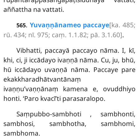
aññattha na vattati.
.
Yuvaṇṇānameo paccaye
[ka. 485;
565
rū. 434; nī. 975; caṃ. 1.1.82; pā. 3.1.60]
.
Vibhatti, paccayā paccayo nāma. I, kī,
khi, ci, ji iccādayo ivaṇṇā nāma. Cu, ju, bhū,
hū iccādayo uvaṇṇā nāma. Paccaye pare
ekakkharadhātvantānaṃ
ivaṇṇu’vaṇṇānaṃ kamena e, ovuddhiyo
honti. ‘Paro kvacī’ti parasaralopo.
Saṃpubbo-sambhoti
, sambhonti,
sambhosi, sambhotha, sambhomi,
sambhoma.