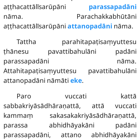
aṭṭhacattālīsarūpāni
parassapadāni
nāma. Parachakkabhūtāni
aṭṭhacattālīsarūpāni
attanopadāni
nāma.
Tattha parahitapaṭisaṃyuttesu
ṭhānesu pavattibahulāni padāni
parassapadāni nāma.
Attahitapaṭisaṃyuttesu pavattibahulāni
attanopadāni nāmāti
eke
.
Paro vuccati kattā
sabbakriyāsādhāraṇattā, attā vuccati
kammaṃ sakasakakriyāsādhāraṇattā,
parassa abhidhāyakāni padāni
parassapadāni, attano abhidhāyakāni