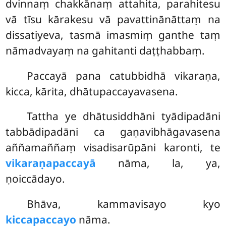
dvinnaṃ chakkānaṃ attahita, parahitesu
vā tīsu kārakesu vā pavattinānāttaṃ na
dissatiyeva, tasmā imasmiṃ ganthe taṃ
nāmadvayaṃ na gahitanti daṭṭhabbaṃ.
Paccayā
pana catubbidhā vikaraṇa,
kicca, kārita, dhātupaccayavasena.
Tattha ye dhātusiddhāni tyādipadāni
tabbādipadāni ca gaṇavibhāgavasena
aññamaññaṃ visadisarūpāni karonti, te
vikaraṇapaccayā
nāma, la, ya,
ṇoiccādayo.
Bhāva, kammavisayo kyo
kiccapaccayo
nāma.