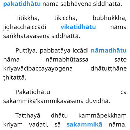
pakatidhātu
nāma sabhāvena siddhattā.
Titikkha, tikiccha, bubhukkha,
jighacchaiccādi
vikatidhātu
nāma
saṅkhatavasena siddhattā.
Puttīya, pabbatāya iccādi
nāmadhātu
nāma nāmabhūtassa sato
kriyavācīpaccayayogena dhātuṭṭhāne
ṭhitattā.
Pakatidhātu ca
sakammikā’kammikavasena duvidhā.
Tatthayā dhātu kammāpekkhaṃ
kriyaṃ vadati, sā
sakammikā
nāma.