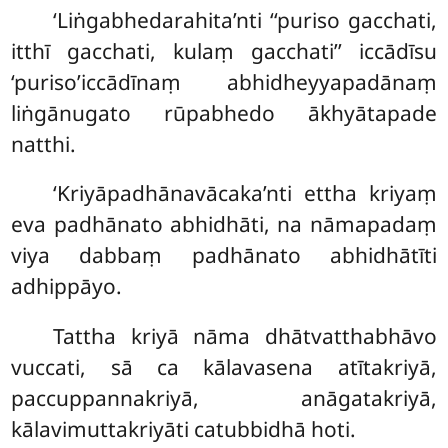
‘Liṅgabhedarahita’nti ‘‘puriso gacchati,
itthī gacchati, kulaṃ gacchati’’ iccādīsu
‘puriso’iccādīnaṃ abhidheyyapadānaṃ
liṅgānugato rūpabhedo ākhyātapade
natthi.
‘Kriyāpadhānavācaka’nti ettha kriyaṃ
eva padhānato abhidhāti, na nāmapadaṃ
viya dabbaṃ padhānato abhidhātīti
adhippāyo.
Tattha kriyā nāma dhātvatthabhāvo
vuccati, sā ca kālavasena atītakriyā,
paccuppannakriyā, anāgatakriyā,
kālavimuttakriyāti catubbidhā hoti.