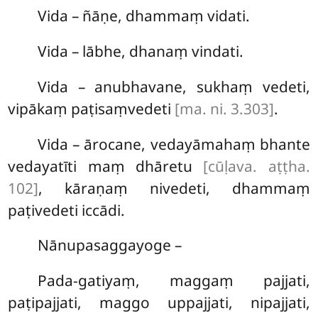
Vida – ñāṇe, dhammaṃ vidati.
Vida – lābhe, dhanaṃ vindati.
Vida – anubhavane, sukhaṃ vedeti,
vipākaṃ paṭisaṃvedeti
[ma. ni. 3.303]
.
Vida – ārocane, vedayāmahaṃ bhante
vedayatīti maṃ dhāretu
[cūḷava. aṭṭha.
102]
, kāraṇaṃ nivedeti, dhammaṃ
paṭivedeti iccādi.
Nānupasaggayoge –
Pada-gatiyaṃ, maggaṃ pajjati,
paṭipajjati, maggo uppajjati, nipajjati,