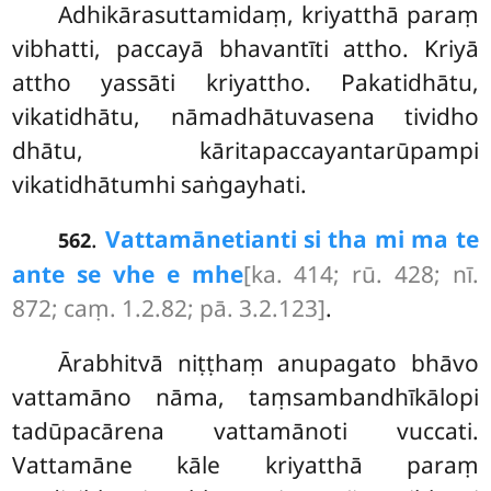
Adhikārasuttamidaṃ, kriyatthā paraṃ
vibhatti, paccayā bhavantīti attho. Kriyā
attho yassāti kriyattho. Pakatidhātu,
vikatidhātu, nāmadhātuvasena tividho
dhātu, kāritapaccayantarūpampi
vikatidhātumhi saṅgayhati.
.
Vattamāneti
anti si tha mi ma te
562
ante se vhe e mhe
[ka. 414; rū. 428; nī.
872; caṃ. 1.2.82; pā. 3.2.123]
.
Ārabhitvā niṭṭhaṃ anupagato bhāvo
vattamāno nāma, taṃsambandhīkālopi
tadūpacārena vattamānoti vuccati.
Vattamāne kāle kriyatthā paraṃ