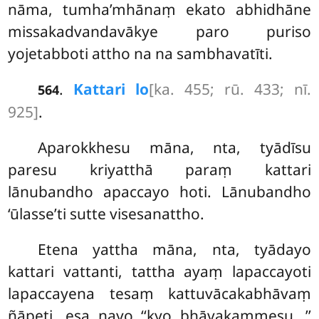
nāma, tumha’mhānaṃ ekato abhidhāne
missakadvandavākye paro puriso
yojetabboti attho na na sambhavatīti.
.
Kattari lo
[ka. 455; rū. 433; nī.
564
925]
.
Aparokkhesu māna, nta, tyādīsu
paresu kriyatthā paraṃ kattari
lānubandho apaccayo hoti. Lānubandho
‘ūlasse’ti sutte visesanattho.
Etena yattha māna, nta, tyādayo
kattari vattanti, tattha ayaṃ lapaccayoti
lapaccayena tesaṃ kattuvācakabhāvaṃ
ñāpeti, esa nayo ‘‘kyo bhāvakammesu…’’