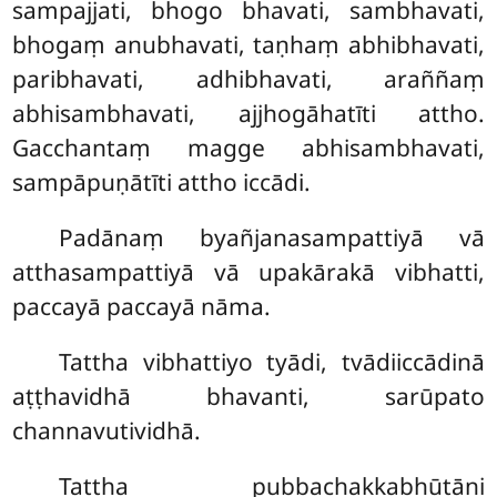
sampajjati, bhogo bhavati, sambhavati,
bhogaṃ anubhavati, taṇhaṃ
abhibhavati,
paribhavati, adhibhavati, araññaṃ
abhisambhavati, ajjhogāhatīti attho.
Gacchantaṃ magge abhisambhavati,
sampāpuṇātīti attho iccādi.
Padānaṃ byañjanasampattiyā vā
atthasampattiyā vā upakārakā vibhatti,
paccayā paccayā nāma.
Tattha vibhattiyo tyādi, tvādiiccādinā
aṭṭhavidhā bhavanti, sarūpato
channavutividhā.
Tattha pubbachakkabhūtāni