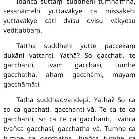
Idañca suttaṃ suddhehi tumha’mha,
sesanāmehi yuttavākye ca missakehi
yuttavākye cāti dvīsu dvīsu vākyesu
veditabbaṃ.
Tattha suddhehi yutte paccekaṃ
dukāni vattanti. Yathā? So gacchati, te
gacchanti, tvaṃ gacchasi, tumhe
gacchatha, ahaṃ gacchāmi, mayaṃ
gacchāmāti.
Tathā suddhadvandepi. Yathā? So ca
so ca gacchati, gacchanti vā. Te ca te ca
gacchanti, so ca te ca gacchanti, tvañca
tvañca gacchasi, gacchatha vā. Tumhe ca
tumhe ca gacchatha, tvañca tumhe ca