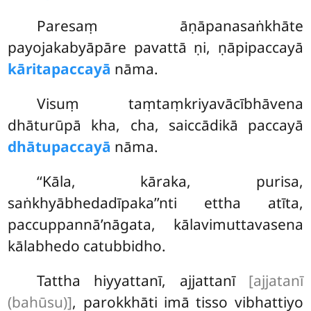
Paresaṃ āṇāpanasaṅkhāte
payojakabyāpāre pavattā ṇi, ṇāpipaccayā
kāritapaccayā
nāma.
Visuṃ taṃtaṃkriyavācībhāvena
dhāturūpā kha, cha, saiccādikā paccayā
dhātupaccayā
nāma.
‘‘Kāla, kāraka, purisa,
saṅkhyābhedadīpaka’’nti ettha atīta,
paccuppannā’nāgata, kālavimuttavasena
kālabhedo catubbidho.
Tattha hiyyattanī, ajjattanī
[ajjatanī
(bahūsu)]
, parokkhāti imā tisso vibhattiyo