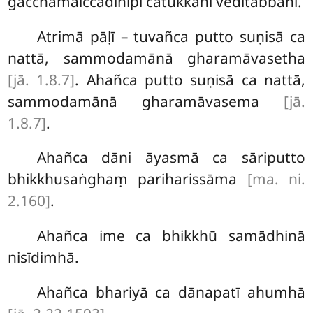
gacchāmaiccādīnipi catukkāni veditabbāni.
Atrimā pāḷī – tuvañca putto suṇisā ca
nattā, sammodamānā gharamāvasetha
[jā. 1.8.7]
. Ahañca putto suṇisā ca nattā,
sammodamānā gharamāvasema
[jā.
1.8.7]
.
Ahañca dāni āyasmā ca sāriputto
bhikkhusaṅghaṃ pariharissāma
[ma. ni.
2.160]
.
Ahañca ime ca bhikkhū samādhinā
nisīdimhā.
Ahañca bhariyā ca dānapatī ahumhā