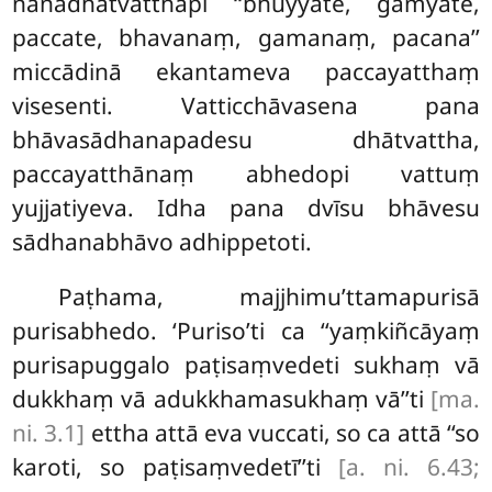
nānādhātvatthāpi ‘‘bhuyyate, gamyate,
paccate, bhavanaṃ, gamanaṃ, pacana’’
miccādinā ekantameva paccayatthaṃ
visesenti. Vatticchāvasena pana
bhāvasādhanapadesu dhātvattha,
paccayatthānaṃ abhedopi vattuṃ
yujjatiyeva. Idha pana dvīsu bhāvesu
sādhanabhāvo adhippetoti.
Paṭhama, majjhimu’ttamapurisā
purisabhedo. ‘Puriso’ti ca ‘‘yaṃkiñcāyaṃ
purisapuggalo paṭisaṃvedeti sukhaṃ vā
dukkhaṃ vā adukkhamasukhaṃ vā’’ti
[ma.
ni. 3.1]
ettha attā eva vuccati, so ca attā ‘‘so
karoti, so paṭisaṃvedetī’’ti
[a. ni. 6.43;