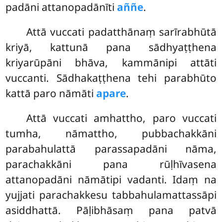
padāni attanopadānīti
aññe
.
Attā vuccati padatthānaṃ sarīrabhūtā
kriyā, kattunā pana sādhyaṭṭhena
kriyarūpāni bhāva, kammānipi attāti
vuccanti. Sādhakaṭṭhena tehi parabhūto
kattā paro nāmāti
apare
.
Attā vuccati amhattho, paro vuccati
tumha, nāmattho, pubbachakkāni
parabahulattā parassapadāni nāma,
parachakkāni pana rūḷhīvasena
attanopadāni nāmātipi vadanti. Idaṃ na
yujjati parachakkesu tabbahulamattassāpi
asiddhattā. Pāḷibhāsaṃ pana patvā