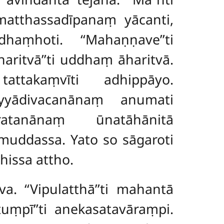
matthassadīpanaṃ yācanti,
haṃhoti. ‘‘Mahaṇṇave’’ti
haritvā’’ti uddhaṃ āharitvā.
 tattakaṃvīti adhippāyo.
yyādivacanānaṃ anumati
eratanānaṃ ūnatāhānitā
uddassa. Yato so sāgaroti
issa attho.
. ‘‘Vipulatthā’’ti mahantā
tuṃpī’’ti anekasatavāraṃpi.