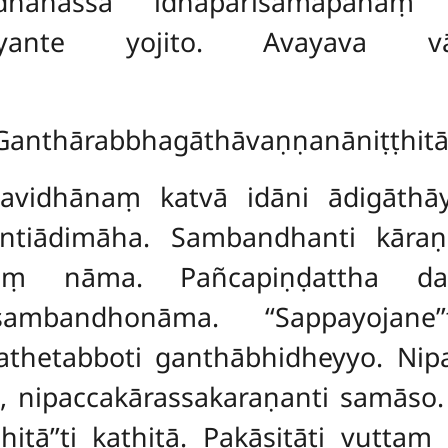
dhānassa idhaparisamāpanaṃ 
ariyante yojito. Avayava vā
Ganthārabbhagāthāvaṇṇanāniṭṭhitā
avidhānaṃ katvā idāni ādigāth
’’ntiādimāha. Sambandhanti kāra
ṇaṃ nāma. Pañcapiṇḍattha 
mbandhonāma. ‘‘Sappayojane’’t
athetabboti ganthābhidheyyo. Ni
, nipaccakārassakaraṇanti samāso. 
itā’’ti kathitā. Pakāsitāti vuttaṃ 