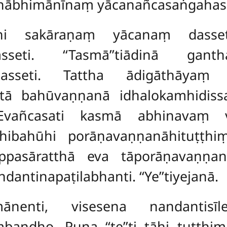
thābhimānīnaṃ yācanañcasaṅgahassa
āhi sakāraṇaṃ yācanaṃ dasse
asseti. ‘‘Tasmā’’tiādinā gan
asseti. Tattha ādigāthāyaṃ ‘
ā bahūvaṇṇanā idhalokamhidissantī
 Evañcasati kasmā abhinavaṃ v
āhibahūhi porāṇavaṇṇanāhituṭṭh
 appasāratthā eva tāporāṇavaṇṇanā
indantinapaṭilabhanti. ‘‘Ye’’tiyejanā.
ānenti, visesena nandantisīle
andho. Puna ‘‘te’’ti tāhi tuṭṭhiṃ 