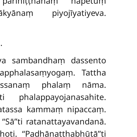
pariniṭṭhānaṃ ñāpetuṃ
kyānaṃ piyojīyatiyeva.
.
āya sambandhaṃ dassento
ṇapphalasaṃyogaṃ. Tattha
dassanaṃ phalaṃ nāma.
i phalappayojanasahite.
patassa kammaṃ nipaccaṃ.
‘‘Sā’’ti ratanattayavandanā.
hoti. ‘‘Padhānatthabhūtā’’ti