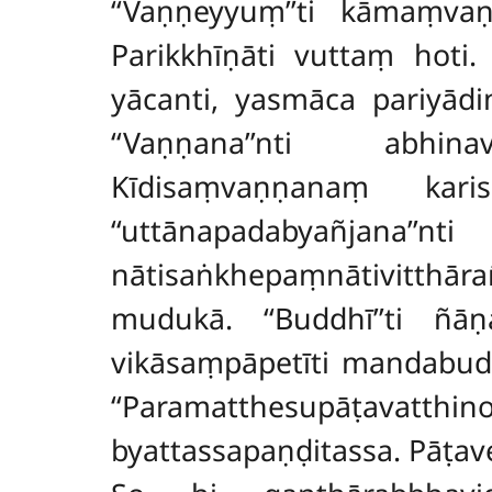
‘‘Vaṇṇeyyuṃ’’ti kāmaṃvaṇ
Parikkhīṇāti vuttaṃ hoti.
yācanti, yasmāca pariyādi
‘‘Vaṇṇana’’nti abhin
Kīdisaṃvaṇṇanaṃ karis
‘‘uttānapadabyañjana’’nti
nātisaṅkhepaṃnātivitthā
mudukā. ‘‘Buddhī’’ti ñ
vikāsaṃpāpetīti mandabuddh
‘‘Paramatthesupāṭavatt
byattassapaṇḍitassa. Pāṭav