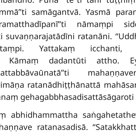
gammā’’ti samāgantvā. Yasmā para
ramatthadīpanī’’ti nāmaṃpi sidd
 suvaṇṇarajatādīni ratanāni. ‘‘Udd
hicchitaṃpi. Yattakaṃ icchanti,
yuṃ. Kāmaṃ dadantūti attho. E
avattabbāvaūnatā’’ti mahaṇṇav
rimāṇa ratanādhiṭṭhānattā mahāsam
naṃ gehagabbhasadisattāsāgaroti h
smiṃ abhidhammattha saṅgahetatheva
haṇṇave ratanasadisā. ‘‘Satakkhat