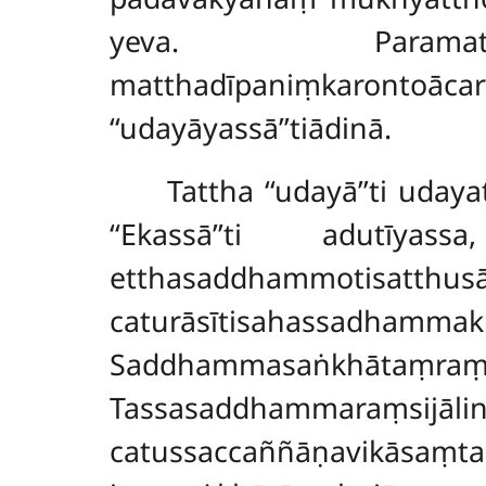
yeva. Paramatthaṃ
matthadīpaniṃkarontoāc
‘‘udayāyassā’’tiādinā.
Tattha ‘‘udayā’’ti uda
‘‘Ekassā’’ti adutī
etthasaddhammot
caturāsītisahassadha
Saddhammasaṅkhātaṃ
Tassasaddhammara
catussaccaññāṇavikās