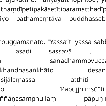
dīpetipakāsetītiparamatt
ariyo pathamaṃtāva buddhassa
yatouggamanato. ‘‘Yassā’’ti yassa
yassa, asadi sassavā
. ‘‘
isatthusā sanadhammov
mmakkhandhasaṅkhāto desanās
raṃsijālaṃassa atthīti 
ṃsijālino. ‘‘Pabujjhiṃ
aṃtaññāṇasamphullaṃ pāpuṇ