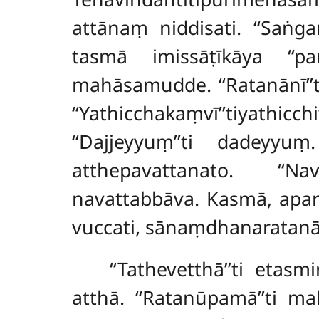
attānaṃ niddisati. ‘‘Saṅ
tasmā imissāṭīkāya ‘‘pa
mahāsamudde. ‘‘Ratanānī’’ti
‘‘Yathicchakaṃvī’’tiyat
‘‘Dajjeyyuṃ’’ti dadey
atthepavattanato. ‘‘N
navattabbāva. Kasmā, apa
vuccati, sānaṃdhanaratanā
‘‘Tathevetthā’’ti eta
atthā. ‘‘Ratanūpamā’’ti ma