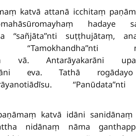
aṃ katvā attanā icchitaṃ paṇām
. ‘‘Somahāsūromayhaṃ hadaye
tha ‘‘sañjāta’’nti suṭṭhujātaṃ,
 ‘‘Tamokhandha’’nti mah
aṃ vā. Antarāyakarāni upavī
itāni eva. Tathā rogāday
parāyanotiādīsu. ‘‘Panūdata’’
aṇāmaṃ katvā idāni sanidānaṃ 
a. Tattha nidānaṃ nāma ganthap