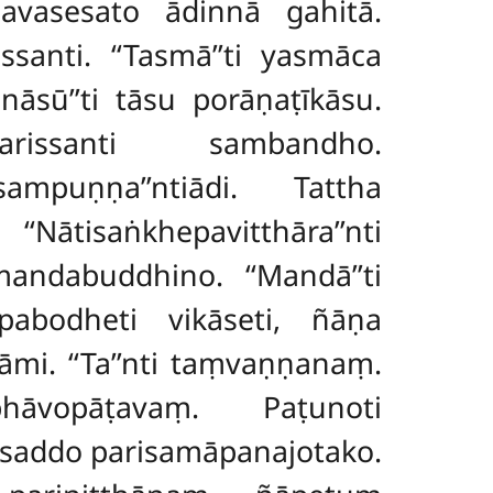
navasesato ādinnā gahitā.
ssanti. ‘‘Tasmā’’ti yasmāca
āsū’’ti tāsu porāṇaṭīkāsu.
karissanti sambandho.
mpuṇṇa’’ntiādi. Tattha
‘Nātisaṅkhepavitthāra’’nti
ndabuddhino. ‘‘Mandā’’ti
abodheti vikāseti, ñāṇa
āmi. ‘‘Ta’’nti taṃvaṇṇanaṃ.
obhāvopāṭavaṃ. Paṭunoti
tisaddo parisamāpanajotako.