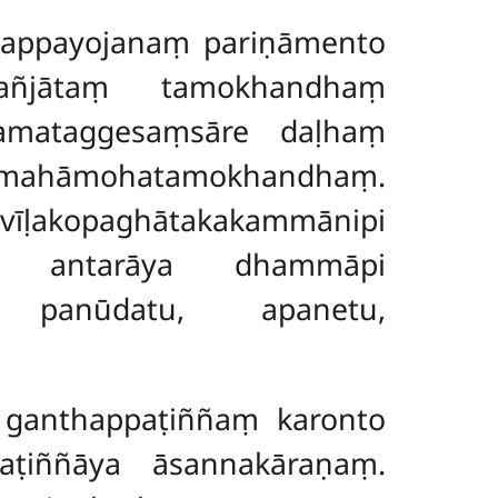
appayojanaṃ pariṇāmento
 sañjātaṃ tamokhandhaṃ
 anamataggesaṃsāre daḷhaṃ
āmohatamokhandhaṃ.
ḷakopaghātakakammānipi
o antarāya dhammāpi
nti panūdatu, apanetu,
ganthappaṭiññaṃ karonto
paṭiññāya
āsannakāraṇaṃ.