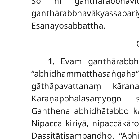
So hi ganthārabbhavi
ganthārabbhavākyassap
Esanayosabbattha.
1
. Evaṃ ganthārabbh
‘‘abhidhammatthasaṅgaha
gāthāpavattanaṃ kāra
Kāraṇapphalasaṃyogo sa
Ganthena abhidhātabbo k
Nipacca kiriyā, nipaccākāro
Dassitātisambandho. ‘‘Abhih