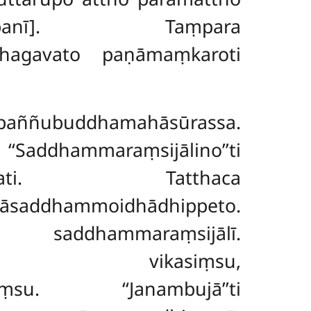
hadīpanī]. Taṃpara
bhagavato paṇāmaṃkaroti
 sabbaññubuddhamahāsūrassa.
Saddhammaraṃsijālino’’ti
uccati. Tatthaca
addhammoidhādhippeto.
saddhammaraṃsijālī.
sū’’ti vikasiṃsu,
iṃsu. ‘‘Janambujā’’ti