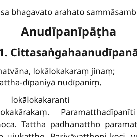
ssa bhagavato arahato sammāsamb
Anudīpanīpāṭha
1. Cittasaṅgahaanudīpan
natvāna, lokālokakaraṃ jinaṃ;
attha-dīpaniyā nudīpaniṃ.
ālokakaranti dasasah
lokakārakaṃ. Paramatthadīpan
hoca. Tattha padhānattho parama
ujukattho. Pariyāyatthopi koci, y