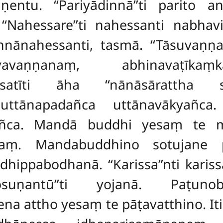
ṇentu. ‘‘Pariyādinnā’’ti parito a
 ‘‘Nahessare’’ti nahessanti
nabhavi
nnānahessanti, tasmā. ‘‘Tāsuvaṇṇan
avavaṇṇanaṃ, abhinavaṭīkaṃ
satīti āha ‘‘nānāsārattha sa
 uttānapadañca uttānavākyañca. ‘
rañca. Mandā buddhi yesaṃ te ma
āṇaṃ. Mandabuddhino sotujane p
ippabodhanā. ‘‘Karissa’’nti kariss
hinosuṇantū’’ti yojanā. Paṭun
ena attho yesaṃ te pāṭavatthino. I