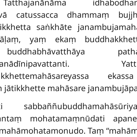
 Tatthajanānāma idhabodhan
vā catussacca dhammaṃ bujjhis
 jātikkhetta saṅkhāte janambujamah
vāḷaṃ, yaṃ ekaṃ buddhakkhetta
uddhabhāvatthāya pathamam
ampanādīnipavattanti. Yattha
tikkhettemahāsareyassa ekass
jātikkhette mahāsare janambujāpa
nti sabbaññubuddhamahāsūri
antaṃ mohatamaṃnūdati apanet
īti mahāmohatamonudo. Taṃ ‘‘mahā