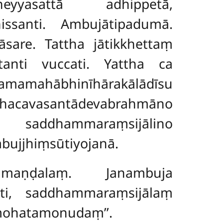
eyyasattā adhippetā,
santi. Ambujātipadumā.
āsare. Tattha jātikkhettaṃ
nti vuccati. Yattha ca
ahābhinīhārakālādīsu
cavasantādevabrahmāno
a saddhammaraṃsijālino
bujjhiṃsūtiyojanā.
yamaṇḍalaṃ. Janambuja
i, saddhammaraṃsijālaṃ
mohatamonudaṃ’’.