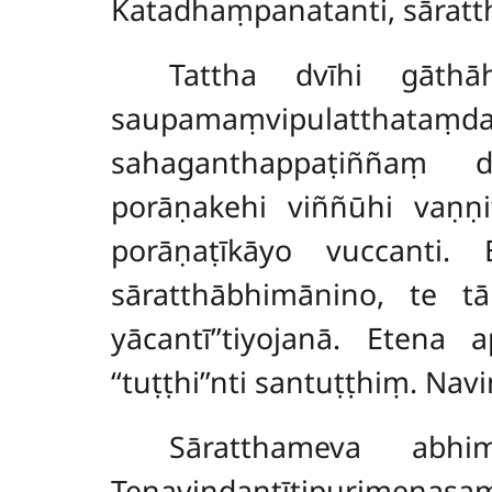
Katadhaṃpanatanti, sārat
Tattha dvīhi gāth
saupamaṃvipulatthataṃd
sahaganthappaṭiññaṃ d
porāṇakehi viññūhi vaṇṇit
porāṇaṭīkāyo vuccanti.
sāratthābhimānino, te t
yācantī’’tiyojanā. Etena
‘‘tuṭṭhi’’nti santuṭṭhiṃ. Nav
Sāratthameva abhim
Tenavindantītipurimenasamb