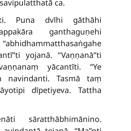
vipulatthatā ca.
ti. Puna dvīhi gāthāhi
thappakāra ganthaguṇehi
‘abhidhammatthasaṅgahe
’’ti yojanā. ‘‘Vaṇṇanā’’ti
aṇṇanaṃ yācantīti. ‘‘Ye
iṃ navindanti. Tasmā taṃ
yotipi dīpetiyeva. Tattha
nāti sāratthābhimānino.
avindantā tejanā. ‘‘Ma’’nti