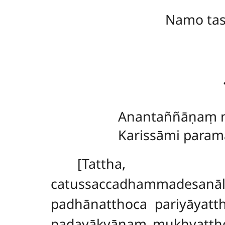
Namo ta
Anantaññāṇaṃ
Karissāmi param
[Tattha, lok
catussaccadhammadesanā
padhānatthoca pariyāyatt
padavākyānaṃ mukhyattho 