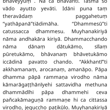
bhaveyyuṃ
. Na ca bhavanti. Tasmā so
vādo ayutto yevāti. Idāni puna taṃ
theravādaṃ paggahetuṃ
‘‘yathāpanā’’tiādimāha. ‘‘Dhammesū’’ti
catussacca dhammesu. Muyhanakiriyā
nāma andhakāra kiriyā. Dhammacchando
nāma dānaṃ dātukāmo, sīlaṃ
pūretukāmo, bhāvanaṃ bhāvetukāmo
iccādinā pavatto chando. ‘‘Akkhantī’’ti
akkhamanaṃ, arocanaṃ, amanāpo. Pāpa
dhamma pāpā rammaṇa virodho nāma
kāmarāgaṭṭhānīyehi sattavidha methuna
dhammādīhi pāpa dhammehi ceva
pañcakāmaguṇā rammaṇe hi ca cittassa
virodho, jeguccho paṭikūlo. Muyhanakiriyā