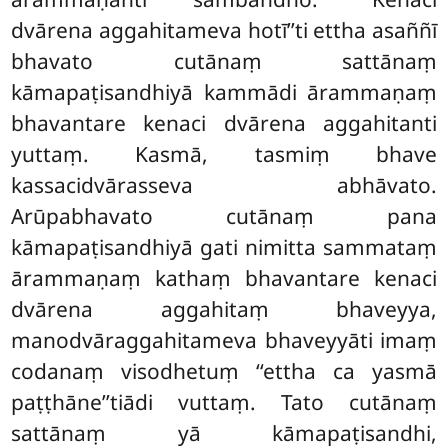
dvārena aggahitameva hotī’’ti ettha asaññī
bhavato cutānaṃ sattānaṃ
kāmapaṭisandhiyā kammādi ārammaṇaṃ
bhavantare kenaci dvārena aggahitanti
yuttaṃ. Kasmā, tasmiṃ bhave
kassacidvārasseva abhāvato.
Arūpabhavato cutānaṃ pana
kāmapaṭisandhiyā gati nimitta sammataṃ
ārammaṇaṃ kathaṃ bhavantare kenaci
dvārena aggahitaṃ bhaveyya,
manodvāraggahitameva bhaveyyāti imaṃ
codanaṃ visodhetuṃ ‘‘ettha ca yasmā
paṭṭhāne’’tiādi vuttaṃ. Tato cutānaṃ
sattānaṃ yā kāmapaṭisandhi,