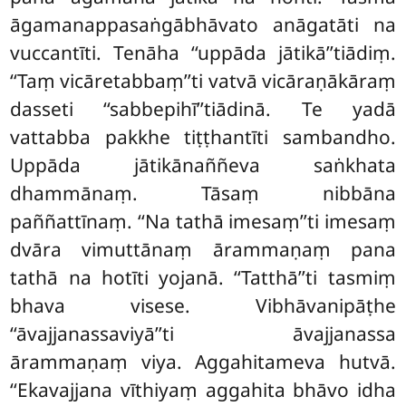
āgamanappasaṅgābhāvato anāgatāti na
vuccantīti. Tenāha ‘‘uppāda jātikā’’tiādiṃ.
‘‘Taṃ vicāretabbaṃ’’ti vatvā vicāraṇākāraṃ
dasseti ‘‘sabbepihī’’tiādinā. Te yadā
vattabba pakkhe tiṭṭhantīti sambandho.
Uppāda jātikānaññeva saṅkhata
dhammānaṃ. Tāsaṃ nibbāna
paññattīnaṃ. ‘‘Na tathā imesaṃ’’ti imesaṃ
dvāra vimuttānaṃ ārammaṇaṃ pana
tathā na hotīti yojanā. ‘‘Tatthā’’ti tasmiṃ
bhava visese. Vibhāvanipāṭhe
‘‘āvajjanassaviyā’’ti āvajjanassa
ārammaṇaṃ viya. Aggahitameva hutvā.
‘‘Ekavajjana vīthiyaṃ aggahita bhāvo idha