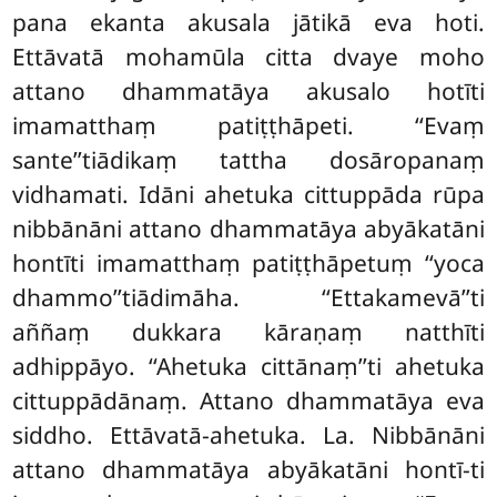
pana ekanta akusala jātikā eva hoti.
Ettāvatā mohamūla citta dvaye moho
attano dhammatāya akusalo hotīti
imamatthaṃ patiṭṭhāpeti. ‘‘Evaṃ
sante’’tiādikaṃ tattha dosāropanaṃ
vidhamati. Idāni ahetuka cittuppāda rūpa
nibbānāni attano dhammatāya abyākatāni
hontīti imamatthaṃ patiṭṭhāpetuṃ ‘‘yoca
dhammo’’tiādimāha. ‘‘Ettakamevā’’ti
aññaṃ dukkara kāraṇaṃ natthīti
adhippāyo. ‘‘Ahetuka cittānaṃ’’ti ahetuka
cittuppādānaṃ. Attano dhammatāya eva
siddho. Ettāvatā-ahetuka. La. Nibbānāni
attano dhammatāya abyākatāni hontī-ti