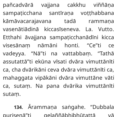
pañcadvārā vajjana cakkhu viññāṇa
sampaṭicchana santīraṇa voṭṭhabbana
kāmāvacarajavana tadā rammaṇa
vasenātiādinā kiccasīseneva. La. Vutto.
Etthahi āvajjana sampaṭicchanādīni kicca
visesānaṃ nāmāni honti. ‘‘Ce’’ti ce
vadeyya. ‘‘Nā’’ti na vattabbaṃ. ‘‘Tathā
assutattā’’ti ekūna vīsati dvāra vimuttānīti
ca, cha dvārikāni ceva dvāra vimuttānīti ca,
mahaggata vipākāni dvāra vimuttāne vāti
ca, sutaṃ. Na pana dvārika vimuttānīti
sutaṃ.
. Ārammaṇa saṅgahe. ‘‘Dubbala
134
purisenā’’ti gelaññābhibhūtattā vā