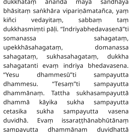
dukkhataṃ ānanda mayā sandhāya
bhāsitaṃ saṅkhāra vipariṇāmatañca, yaṃ
kiñci vedayitaṃ, sabbaṃ taṃ
dukkhasmiṃti pāḷi. ‘‘Indriyabhedavasenā’’ti
somanassa sahagataṃ,
upekkhāsahagataṃ, domanassa
sahagataṃ, sukhasahagataṃ, dukkha
sahagatanti evaṃ indriya bhedavasena.
‘‘Yesu dhammesū’’ti sampayutta
dhammesu. ‘‘Tesaṃ’’ti sampayutta
dhammānaṃ. Tattha sukhasampayuttā
dhammā kāyika sukha sampayutta
cetasika sukha sampayutta vasena
duvidhā. Evaṃ issaraṭṭhānabhūtānaṃ
sampayutta dhammānaṃ duvidhattā