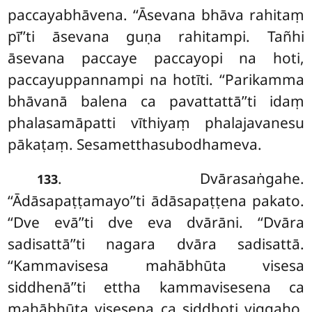
paccayabhāvena. ‘‘Āsevana bhāva rahitaṃ
pī’’ti āsevana guṇa rahitampi. Tañhi
āsevana paccaye paccayopi na hoti,
paccayuppannampi na hotīti. ‘‘Parikamma
bhāvanā balena ca pavattattā’’ti idaṃ
phalasamāpatti vīthiyaṃ phalajavanesu
pākaṭaṃ. Sesametthasubodhameva.
. Dvārasaṅgahe.
133
‘‘Ādāsapaṭṭamayo’’ti ādāsapaṭṭena pakato.
‘‘Dve evā’’ti dve eva dvārāni. ‘‘Dvāra
sadisattā’’ti nagara dvāra sadisattā.
‘‘Kammavisesa mahābhūta visesa
siddhenā’’ti ettha kammavisesena ca
mahābhūta visesena ca siddhoti viggaho.