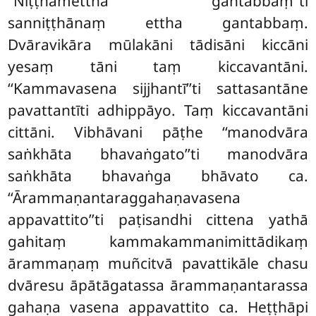
‘‘Niṭṭhamettha gantabbaṃ’’ti
sanniṭṭhānaṃ ettha gantabbaṃ.
Dvāravikāra
mūlakāni tādisāni kiccāni
yesaṃ tāni taṃ kiccavantāni.
‘‘Kammavasena sijjhantī’’ti sattasantāne
pavattantīti adhippāyo. Taṃ kiccavantāni
cittāni. Vibhāvani pāṭhe ‘‘manodvāra
saṅkhāta bhavaṅgato’’ti manodvāra
saṅkhāta bhavaṅga bhāvato ca.
‘‘Ārammaṇantaraggahaṇavasena
appavattito’’ti paṭisandhi cittena yathā
gahitaṃ kammakammanimittādikaṃ
ārammaṇaṃ muñcitvā pavattikāle chasu
dvāresu āpātāgatassa ārammaṇantarassa
gahaṇa vasena appavattito ca. Heṭṭhāpi