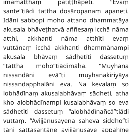
imamatthaṃ patiṭṭhāpeti. ‘‘Evaṃ
sante’’tiādi tattha dosāropanaṃ apaneti.
Idāni sabbopi moho attano dhammatāya
akusala bhāveṭhatvā aññesaṃ icchā nāma
atthi, akkhanti nāma atthīti evaṃ
vuttānaṃ icchā akkhanti dhammānampi
akusala bhāvaṃ sādhetīti dassetuṃ
‘‘tattha moho’’tiādimāha. ‘‘Muyhana
nissandāni evā’’ti muyhanakiriyāya
nissandapphalāni eva. Na kevalaṃ so
lobhādīnaṃ akusalabhāvaṃ sādheti, atha
kho alobhādīnampi kusalabhāvaṃ so eva
sādhetīti dassetuṃ ‘‘alobhādīnañcā’’tiādi
vuttaṃ. ‘‘Avijjānusayena saheva siddho’’ti
tāni sattasantāne avijjānusaye appahīne