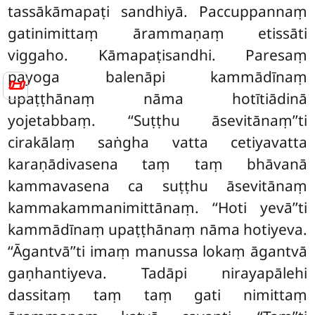
tassākāmapaṭi sandhiyā. Paccuppannaṃ
gatinimittaṃ
ārammaṇaṃ etissāti
viggaho. Kāmapaṭisandhi. Paresaṃ
payoga balenāpi kammādīnaṃ
📜
upaṭṭhānaṃ nāma hotītiādinā
yojetabbaṃ. ‘‘Suṭṭhu āsevitānaṃ’’ti
cirakālaṃ saṅgha vatta cetiyavatta
karaṇādivasena taṃ taṃ bhāvanā
kammavasena ca suṭṭhu āsevitānaṃ
kammakammanimittānaṃ. ‘‘Hoti yevā’’ti
kammādīnaṃ upaṭṭhānaṃ nāma hotiyeva.
‘‘Āgantvā’’ti imaṃ manussa lokaṃ āgantvā
gaṇhantiyeva. Tadāpi nirayapālehi
dassitaṃ taṃ taṃ gati nimittaṃ