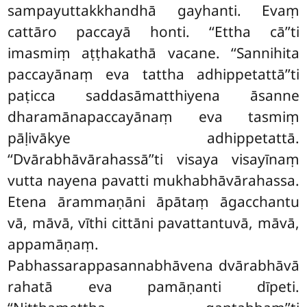
sampayuttakkhandhā gayhanti. Evaṃ
cattāro paccayā honti. ‘‘Ettha cā’’ti
imasmiṃ aṭṭhakathā vacane. ‘‘Sannihita
paccayānaṃ eva tattha adhippetattā’’ti
paṭicca saddasāmatthiyena āsanne
dharamānapaccayānaṃ eva tasmiṃ
pāḷivākye adhippetattā.
‘‘Dvārabhāvārahassā’’ti visaya visayīnaṃ
vutta nayena pavatti mukhabhāvārahassa.
Etena ārammaṇāni āpātaṃ āgacchantu
vā, māvā, vīthi cittāni pavattantuvā, māvā,
appamāṇaṃ.
Pabhassarappasannabhāvena dvārabhāvā
rahatā eva pamāṇanti dīpeti.