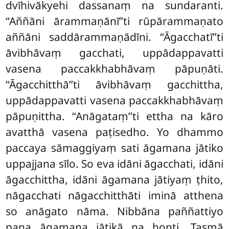
dvīhivākyehi dassanaṃ na sundaranti.
‘‘Aññāni ārammaṇānī’’ti rūpārammaṇato
aññāni saddārammaṇādīni. ‘‘Āgacchatī’’ti
āvibhāvaṃ gacchati, uppādappavatti
vasena paccakkhabhāvaṃ pāpuṇāti.
‘‘Āgacchitthā’’ti āvibhāvaṃ gacchittha,
uppādappavatti vasena paccakkhabhāvaṃ
pāpuṇittha. ‘‘Anāgataṃ’’ti ettha na kāro
avatthā vasena paṭisedho. Yo dhammo
paccaya sāmaggiyaṃ sati āgamana jātiko
uppajjana sīlo. So eva idāni āgacchati, idāni
āgacchittha, idāni āgamana jātiyaṃ ṭhito,
nāgacchati nāgacchitthāti iminā atthena
so anāgato nāma. Nibbāna paññattiyo
pana āgamana jātikā na honti. Tasmā