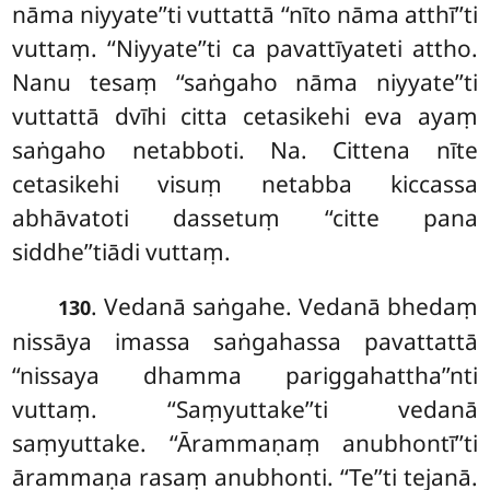
nāma niyyate’’ti vuttattā ‘‘nīto nāma atthī’’ti
vuttaṃ. ‘‘Niyyate’’ti ca pavattīyateti attho.
Nanu tesaṃ ‘‘saṅgaho nāma niyyate’’ti
vuttattā dvīhi citta cetasikehi eva ayaṃ
saṅgaho netabboti. Na. Cittena nīte
cetasikehi visuṃ netabba kiccassa
abhāvatoti dassetuṃ ‘‘citte pana
siddhe’’tiādi vuttaṃ.
. Vedanā saṅgahe. Vedanā bhedaṃ
130
nissāya imassa saṅgahassa pavattattā
‘‘nissaya dhamma pariggahattha’’nti
vuttaṃ. ‘‘Saṃyuttake’’ti vedanā
saṃyuttake. ‘‘Ārammaṇaṃ anubhontī’’ti
ārammaṇa rasaṃ anubhonti. ‘‘Te’’ti tejanā.