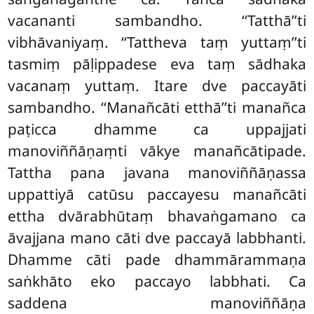
vacananti sambandho. ‘‘Tatthā’’ti
vibhāvaniyaṃ. ‘‘Tattheva taṃ yuttaṃ’’ti
tasmiṃ pāḷippadese eva taṃ sādhaka
vacanaṃ yuttaṃ. Itare dve paccayāti
sambandho. ‘‘Manañcāti etthā’’ti manañca
paṭicca dhamme ca uppajjati
manoviññāṇaṃti vākye manañcātipade.
Tattha pana javana manoviññāṇassa
uppattiyā catūsu paccayesu manañcāti
ettha dvārabhūtaṃ bhavaṅgamano ca
āvajjana mano cāti dve paccayā labbhanti.
Dhamme cāti pade dhammārammaṇa
saṅkhāto eko paccayo labbhati. Ca
saddena manoviññāṇa