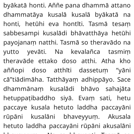
byākatā honti. Aññe pana dhammā attano
dhammatāya kusalā kusalā byākatā na
honti, hetūhi eva hontīti. Tasmā tesaṃ
sabbesampi kusalādi bhāvatthāya hetūhi
payojanaṃ natthi. Tasmā so theravādo na
yutto yevāti. Na kevalañca tasmiṃ
theravāde ettako doso atthi. Atha kho
aññopi doso atthīti dassetuṃ ‘‘yāni
cā’’tiādimāha. Tatthāyaṃ adhippāyo. Sace
dhammānaṃ kusalādi bhāvo sahajāta
hetuppaṭibaddho siyā. Evaṃ sati, hetu
paccaye kusala hetuto laddha paccayāni
rūpāni kusalāni bhaveyyuṃ. Akusala
hetuto laddha paccayāni rūpāni akusalāni