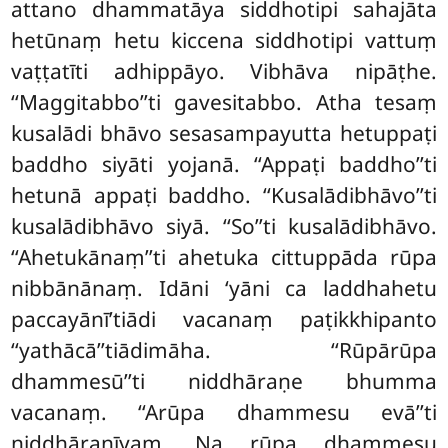
attano dhammatāya siddhotipi sahajāta
hetūnaṃ hetu kiccena siddhotipi vattuṃ
vaṭṭatīti adhippāyo. Vibhāva nipāṭhe.
‘‘Maggitabbo’’ti gavesitabbo. Atha tesaṃ
kusalādi bhāvo sesasampayutta hetuppaṭi
baddho siyāti yojanā. ‘‘Appaṭi baddho’’ti
hetunā appaṭi baddho. ‘‘Kusalādibhāvo’’ti
kusalādibhāvo siyā. ‘‘So’’ti kusalādibhāvo.
‘‘Ahetukānaṃ’’ti ahetuka cittuppāda rūpa
nibbānānaṃ. Idāni ‘yāni ca laddhahetu
paccayānī’tiādi vacanaṃ paṭikkhipanto
‘‘yathācā’’tiādimāha. ‘‘Rūpārūpa
dhammesū’’ti niddhāraṇe bhumma
vacanaṃ. ‘‘Arūpa dhammesu evā’’ti
niddhāraṇīyaṃ. Na rūpa dhammesu