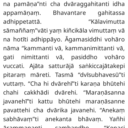
na pamāṇa’’nti cha dvāraggahitanti idha
appamāṇaṃ. Bhavantare gahitassa
adhippetattā. ‘‘Kālavimutta
sāmaññaṃ’’vāti yaṃ kiñcikāla vimuttaṃ vā
na hotīti adhippāyo. Āgamasiddhi vohāro
nāma ‘‘kammanti vā, kammanimittanti vā,
gati nimittanti vā, pasiddho vohāro
vuccati. Ajāta satturājā saṅkiccajātakepi
pitaraṃ māreti. Tasmā ‘‘dvīsubhavesū’’ti
vuttaṃ. ‘‘Cha hi dvārehī’’ti karaṇa bhūtehi
chahi cakkhādi dvārehi. ‘‘Maraṇāsanna
javanehī’’ti kattu bhūtehi maraṇāsanne
pavattehi cha dvārika javanehi. ‘‘Anekaṃ
sabhāvaṃ’’ti anekanta bhāvaṃ. Yañhi
ārammaṇanti sambandho. ‘‘Kenaci