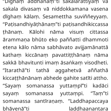
‘‘Dīghaṃ addhānaṃ’’ti sakalarattiyaṃ vā
sakala divasaṃ vā niddokkamana vasena
dīghaṃ kālaṃ. Sesamettha suviññeyyaṃ.
‘‘Paṭisandhiyāṭhānaṃ’’ti paṭisandhikiccassa
ṭhānaṃ. Kālohi nāma visuṃ cittassa
ārammaṇa bhūto eko paññatti dhammoti
etena kālo nāma sabhāvato avijjamānattā
kathaṃ kiccānaṃ pavattiṭṭhānaṃ nāma
sakkā bhavitunti imaṃ āsaṅkaṃ visodheti.
‘‘Itarathā’’ti tathā aggahetvā aññathā
kiccaṭṭhānānaṃ abhede gahite satīti attho.
‘‘Sayaṃ somanassa yuttaṃpī’’ti kadāci
sayaṃ somanassa yuttaṃpi. ‘‘Taṃ’’ti
somanassa santīraṇaṃ. ‘‘Laddhapaccaya
bhāvenā’’ti laddhaanantara