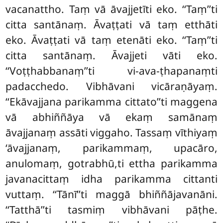
vacanattho. Taṃ vā āvajjetīti eko. ‘‘Taṃ’’ti
citta santānaṃ. Āvaṭṭati vā taṃ etthāti
eko. Āvaṭṭati vā taṃ etenāti eko. ‘‘Taṃ’’ti
citta santānaṃ. Āvajjeti vāti eko.
‘‘Voṭṭhabbanaṃ’’ti vi-ava-ṭhapanaṃti
padacchedo. Vibhāvani vicāraṇāyaṃ.
‘‘Ekāvajjana parikamma cittato’’ti maggena
vā abhiññāya vā ekaṃ samānaṃ
āvajjanaṃ assāti viggaho. Tassaṃ vīthiyaṃ
‘āvajjanaṃ, parikammaṃ, upacāro,
anulomaṃ, gotrabhū,ti ettha parikamma
javanacittaṃ idha parikamma cittanti
vuttaṃ. ‘‘Tānī’’ti maggā bhiññājavanāni.
‘‘Tatthā’’ti tasmiṃ vibhāvani pāṭhe.