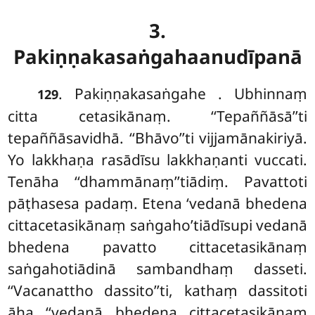
3.
Pakiṇṇakasaṅgahaanudīpanā
. Pakiṇṇakasaṅgahe
. Ubhinnaṃ
129
citta cetasikānaṃ. ‘‘Tepaññāsā’’ti
tepaññāsavidhā. ‘‘Bhāvo’’ti vijjamānakiriyā.
Yo lakkhaṇa rasādīsu lakkhaṇanti vuccati.
Tenāha ‘‘dhammānaṃ’’tiādiṃ. Pavattoti
pāṭhasesa padaṃ. Etena ‘vedanā bhedena
cittacetasikānaṃ saṅgaho’tiādīsupi vedanā
bhedena pavatto cittacetasikānaṃ
saṅgahotiādinā sambandhaṃ dasseti.
‘‘Vacanattho dassito’’ti, kathaṃ dassitoti
āha ‘‘vedanā bhedena cittacetasikānaṃ