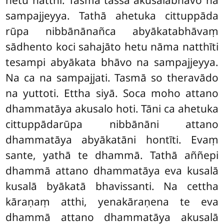
sampajjeyya. Tathā ahetuka cittuppāda
rūpa nibbānānañca abyākatabhāvaṃ
sādhento koci sahajāto hetu nāma natthīti
tesampi abyākata bhāvo na sampajjeyya.
Na ca na sampajjati. Tasmā so theravādo
na yuttoti. Ettha siyā. Soca moho attano
dhammatāya akusalo hoti. Tāni ca ahetuka
cittuppādarūpa nibbānāni attano
dhammatāya abyākatāni hontīti. Evaṃ
sante, yathā te dhammā. Tathā aññepi
dhammā attano dhammatāya eva kusalā
kusalā byākatā bhavissanti. Na cettha
kāraṇaṃ atthi, yenakāraṇena te eva
dhammā attano dhammatāya akusalā