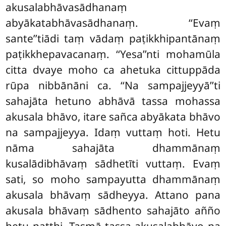
akusalabhāvasādhanaṃ
abyākatabhāvasādhanaṃ. ‘‘Evaṃ
sante’’tiādi taṃ vādaṃ paṭikkhipantānaṃ
paṭikkhepavacanaṃ. ‘‘Yesa’’nti mohamūla
citta dvaye moho ca ahetuka cittuppāda
rūpa nibbānāni ca. ‘‘Na sampajjeyyā’’ti
sahajāta hetuno abhāvā tassa mohassa
akusala bhāvo, itare sañca abyākata bhāvo
na sampajjeyya. Idaṃ vuttaṃ hoti. Hetu
nāma sahajāta dhammānaṃ
kusalādibhāvaṃ sādhetīti vuttaṃ. Evaṃ
sati, so moho sampayutta dhammānaṃ
akusala bhāvaṃ sādheyya. Attano pana
akusala bhāvaṃ sādhento sahajāto añño
hetu natthi. Tasmā tassa akusalabhāvo na