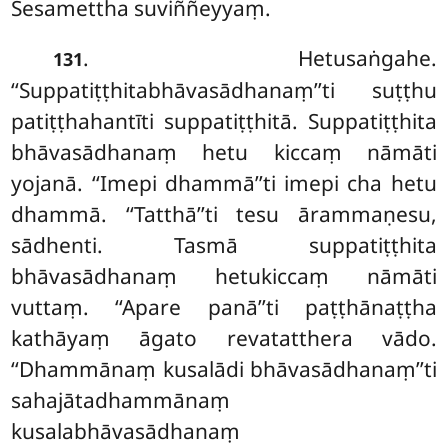
Sesamettha suviññeyyaṃ.
. Hetusaṅgahe.
131
‘‘Suppatiṭṭhitabhāvasādhanaṃ’’ti suṭṭhu
patiṭṭhahantīti suppatiṭṭhitā. Suppatiṭṭhita
bhāvasādhanaṃ hetu kiccaṃ nāmāti
yojanā. ‘‘Imepi dhammā’’ti imepi cha hetu
dhammā. ‘‘Tatthā’’ti tesu ārammaṇesu,
sādhenti. Tasmā suppatiṭṭhita
bhāvasādhanaṃ hetukiccaṃ nāmāti
vuttaṃ. ‘‘Apare panā’’ti paṭṭhānaṭṭha
kathāyaṃ
āgato revatatthera vādo.
‘‘Dhammānaṃ kusalādi bhāvasādhanaṃ’’ti
sahajātadhammānaṃ
kusalabhāvasādhanaṃ