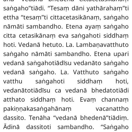
saṅgaho’’tiādi. ‘‘Tesaṃ dāni yathārahaṃ’’ti
ettha ‘‘tesaṃ’’ti cittacetasikānaṃ, saṅgaho
nāmāti sambandho. Etena ayaṃ saṅgaho
citta cetasikānaṃ eva saṅgahoti siddhaṃ
hoti. Vedanā hetuto. La. Lambaṇavatthuto
saṅgaho nāmāti sambandho. Etena upari
vedanā saṅgahotiādīsu vedanāto saṅgaho
vedanā saṅgaho. La. Vatthuto saṅgaho
vatthu saṅgahoti siddhaṃ hoti,
vedanātotiādīsu ca vedanā bhedatotiādi
atthato siddhaṃ hoti. Evaṃ channaṃ
pakiṇṇakasaṅgahānaṃ vacanattho
dassito. Tenāha ‘‘vedanā bhedenā’’tiādiṃ.
Ādinā dassitoti sambandho. ‘‘Saṅgaho