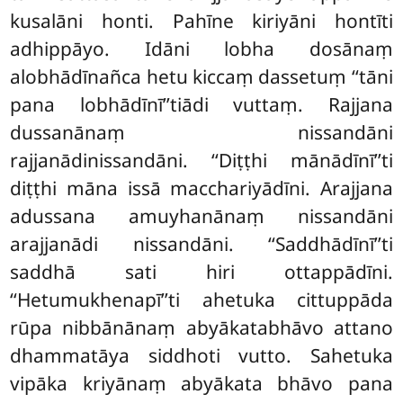
kusalāni honti. Pahīne kiriyāni hontīti
adhippāyo. Idāni lobha dosānaṃ
alobhādīnañca hetu kiccaṃ dassetuṃ ‘‘tāni
pana lobhādīnī’’tiādi vuttaṃ. Rajjana
dussanānaṃ nissandāni
rajjanādinissandāni. ‘‘Diṭṭhi mānādīnī’’ti
diṭṭhi māna issā macchariyādīni. Arajjana
adussana amuyhanānaṃ nissandāni
arajjanādi nissandāni. ‘‘Saddhādīnī’’ti
saddhā sati hiri ottappādīni.
‘‘Hetumukhenapī’’ti ahetuka cittuppāda
rūpa nibbānānaṃ abyākatabhāvo attano
dhammatāya siddhoti vutto. Sahetuka
vipāka kriyānaṃ abyākata bhāvo pana