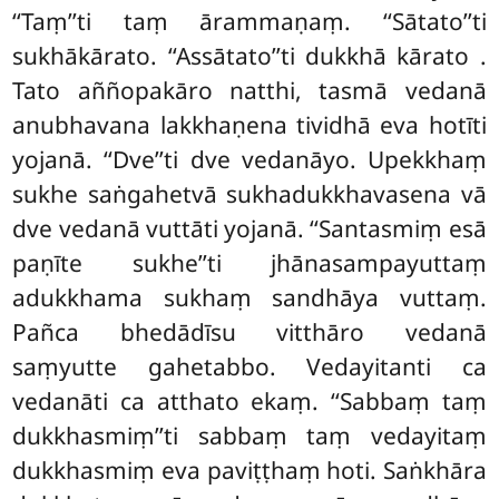
‘‘Taṃ’’ti taṃ ārammaṇaṃ. ‘‘Sātato’’ti
sukhākārato. ‘‘Assātato’’ti dukkhā kārato
.
Tato aññopakāro natthi, tasmā vedanā
anubhavana lakkhaṇena tividhā eva hotīti
yojanā. ‘‘Dve’’ti dve vedanāyo. Upekkhaṃ
sukhe saṅgahetvā sukhadukkhavasena vā
dve vedanā vuttāti yojanā. ‘‘Santasmiṃ esā
paṇīte sukhe’’ti jhānasampayuttaṃ
adukkhama sukhaṃ sandhāya vuttaṃ.
Pañca bhedādīsu vitthāro vedanā
saṃyutte gahetabbo. Vedayitanti ca
vedanāti ca atthato ekaṃ. ‘‘Sabbaṃ taṃ
dukkhasmiṃ’’ti sabbaṃ taṃ vedayitaṃ
dukkhasmiṃ eva paviṭṭhaṃ hoti. Saṅkhāra