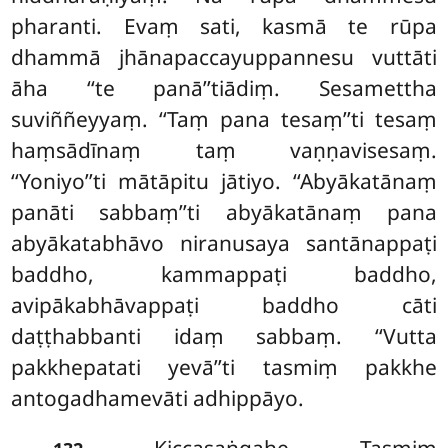
pharanti. Evaṃ sati, kasmā te rūpa
dhammā jhānapaccayuppannesu vuttāti
āha ‘‘te panā’’tiādiṃ. Sesamettha
suviññeyyaṃ. ‘‘Taṃ pana tesaṃ’’ti tesaṃ
haṃsādīnaṃ taṃ vaṇṇavisesaṃ.
‘‘Yoniyo’’ti mātāpitu jātiyo. ‘‘Abyākatānaṃ
panāti sabbaṃ’’ti abyākatānaṃ pana
abyākatabhāvo niranusaya santānappaṭi
baddho, kammappaṭi baddho,
avipākabhāvappaṭi baddho cāti
daṭṭhabbanti idaṃ sabbaṃ. ‘‘Vutta
pakkhepatati yevā’’ti tasmiṃ pakkhe
antogadhamevāti adhippāyo.
. Kiccasaṅgahe. Tasmiṃ