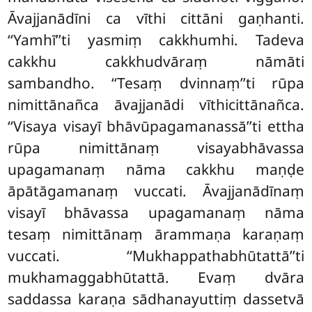
Āvajjanādīni ca vīthi cittāni gaṇhanti.
‘‘Yamhī’’ti yasmiṃ
cakkhumhi. Tadeva
cakkhu cakkhudvāraṃ nāmāti
sambandho. ‘‘Tesaṃ dvinnaṃ’’ti rūpa
nimittānañca āvajjanādi vīthicittānañca.
‘‘Visaya visayī bhāvūpagamanassā’’ti ettha
rūpa nimittānaṃ visayabhāvassa
upagamanaṃ nāma cakkhu maṇḍe
āpātāgamanaṃ vuccati. Āvajjanādīnaṃ
visayī bhāvassa upagamanaṃ nāma
tesaṃ nimittānaṃ ārammaṇa karaṇaṃ
vuccati. ‘‘Mukhappathabhūtattā’’ti
mukhamaggabhūtattā. Evaṃ dvāra
saddassa karaṇa sādhanayuttiṃ dassetvā