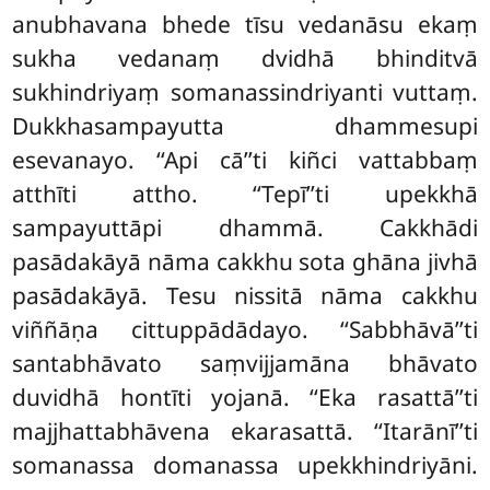
anubhavana bhede tīsu vedanāsu ekaṃ
sukha vedanaṃ dvidhā bhinditvā
sukhindriyaṃ somanassindriyanti vuttaṃ.
Dukkhasampayutta dhammesupi
esevanayo. ‘‘Api cā’’ti kiñci vattabbaṃ
atthīti attho. ‘‘Tepī’’ti upekkhā
sampayuttāpi dhammā. Cakkhādi
pasādakāyā nāma cakkhu sota ghāna jivhā
pasādakāyā. Tesu nissitā nāma cakkhu
viññāṇa cittuppādādayo. ‘‘Sabbhāvā’’ti
santabhāvato saṃvijjamāna bhāvato
duvidhā hontīti yojanā. ‘‘Eka rasattā’’ti
majjhattabhāvena ekarasattā. ‘‘Itarānī’’ti
somanassa domanassa upekkhindriyāni.