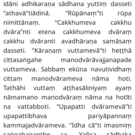
idāni adhikaraṇa sādhana yuttiṃ dasseti
‘‘athavā’’tiādinā. ‘‘Rūpānaṃ’’ti rūpa
nimittānaṃ. ‘‘Cakkhumeva cakkhu
dvāra’’nti etena cakkhumeva dvāraṃ
cakkhu dvāranti avadhāraṇa samāsaṃ
dasseti. ‘‘Kāraṇaṃ vuttamevā’’ti heṭṭhā
cittasaṅgahe manodvārāvajjanapade
vuttameva. Sabbaṃ ekūna navutividhaṃ
cittaṃ manodvārameva nāma hoti.
Tathāhi vuttaṃ aṭṭhasāliniyaṃ ayaṃ
nāmamano manodvāraṃ nāma na hotīti
na vattabboti. ‘‘Upapatti dvāramevā’’ti
upapattibhava pariyāpannaṃ
kammajadvārameva. ‘‘Idha cā’’ti imasmiṃ
saṅgahaganthe ca. Yañca sādhaka