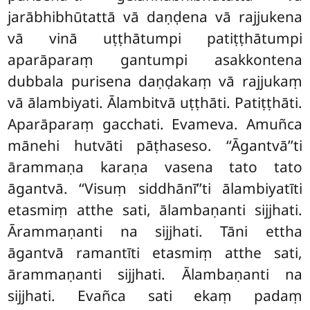
jarābhibhūtattā vā daṇḍena vā rajjukena
vā vinā uṭṭhātumpi patiṭṭhātumpi
aparāparaṃ gantumpi asakkontena
dubbala purisena daṇḍakaṃ vā rajjukaṃ
vā ālambiyati. Ālambitvā uṭṭhāti. Patiṭṭhāti.
Aparāparaṃ gacchati. Evameva. Amuñca
mānehi hutvāti pāṭhaseso. ‘‘Āgantvā’’ti
ārammaṇa karaṇa vasena tato tato
āgantvā. ‘‘Visuṃ siddhānī’’ti ālambiyatīti
etasmiṃ atthe sati, ālambaṇanti sijjhati.
Ārammaṇanti na sijjhati. Tāni ettha
āgantvā ramantīti etasmiṃ atthe sati,
ārammaṇanti sijjhati. Ālambaṇanti na
sijjhati. Evañca sati ekaṃ padaṃ