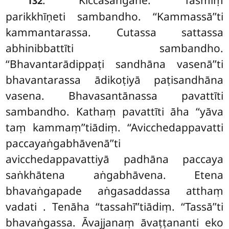
132
parikkhīṇeti sambandho. ‘‘Kammassā’’ti
kammantarassa. Cutassa sattassa
abhinibbattīti sambandho.
‘‘Bhavantarādippaṭi sandhāna vasenā’’ti
bhavantarassa ādikoṭiyā paṭisandhāna
vasena. Bhavasantānassa pavattīti
sambandho. Kathaṃ pavattīti āha ‘‘yāva
taṃ kammaṃ’’tiādiṃ. ‘‘Avicchedappavatti
paccayaṅgabhāvenā’’ti
avicchedappavattiyā padhāna paccaya
saṅkhātena aṅgabhāvena. Etena
bhavaṅgapade aṅgasaddassa atthaṃ
vadati
. Tenāha ‘‘tassahī’’tiādiṃ. ‘‘Tassā’’ti
bhavaṅgassa. Āvajjanaṃ āvaṭṭananti eko