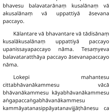
bhavesu balavatarānaṃ kusalānaṃ vā
akusalānaṃ vā uppattiyā āsevana
paccayo.
Kālantare vā bhavantare vā tādisānaṃ
kusalākusalānaṃ uppattiyā paccayo
upanissayapaccayo nāma. Tesaṃyeva
balavataratthāya paccayo āsevanapaccayo
nāma.
Lokepi mahantesu
cittabhāvanākammesu vācā
bhāvanākammesu kāyabhāvanākammesu
aṅgapaccaṅgabhāvanākammesu
kammāyatanasippāyatanavijjāṭhānesu ca