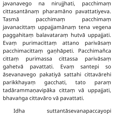
javanavego na nirujjhati, pacchimaṃ
cittasantānaṃ pharamāno pavattatiyeva.
Tasmā pacchimaṃ pacchimaṃ
javanacittaṃ uppajjamānaṃ tena vegena
paggahitaṃ balavataraṃ hutvā uppajjati.
Evaṃ
purimacittaṃ attano parivāsaṃ
pacchimacittaṃ gaṇhāpeti. Pacchimañca
cittaṃ purimassa cittassa parivāsaṃ
gahetvā pavattati. Evaṃ santepi so
āsevanavego pakatiyā sattahi cittavārehi
parikkhayaṃ gacchati, tato paraṃ
tadārammaṇavipāka cittaṃ vā uppajjati,
bhavaṅga cittavāro vā pavattati.
Idha suttantāsevanapaccayopi