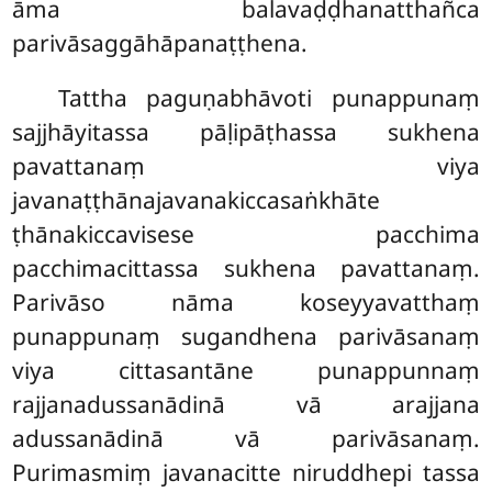
āma balavaḍḍhanatthañca
parivāsaggāhāpanaṭṭhena.
Tattha paguṇabhāvoti punappunaṃ
sajjhāyitassa pāḷipāṭhassa sukhena
pavattanaṃ viya
javanaṭṭhānajavanakiccasaṅkhāte
ṭhānakiccavisese pacchima
pacchimacittassa sukhena pavattanaṃ.
Parivāso nāma koseyyavatthaṃ
punappunaṃ sugandhena parivāsanaṃ
viya cittasantāne punappunnaṃ
rajjanadussanādinā vā arajjana
adussanādinā vā parivāsanaṃ.
Purimasmiṃ javanacitte niruddhepi tassa