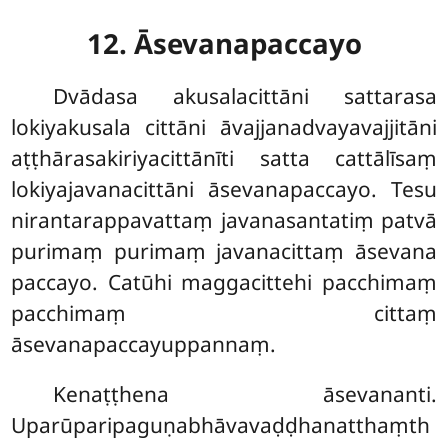
12. Āsevanapaccayo
Dvādasa akusalacittāni sattarasa
lokiyakusala cittāni āvajjanadvayavajjitāni
aṭṭhārasakiriyacittānīti satta cattālīsaṃ
lokiyajavanacittāni āsevanapaccayo. Tesu
nirantarappavattaṃ javanasantatiṃ patvā
purimaṃ purimaṃ javanacittaṃ āsevana
paccayo. Catūhi maggacittehi pacchimaṃ
pacchimaṃ cittaṃ
āsevanapaccayuppannaṃ.
Kenaṭṭhena āsevananti.
Uparūparipaguṇabhāvavaḍḍhanatthaṃth