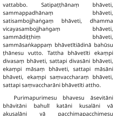
vattabbo. Satipaṭṭhānaṃ bhāveti,
sammappadhānaṃ bhāveti,
satisambojjhaṅgaṃ bhāveti, dhamma
vicayasambojjhaṅgaṃ bhāveti,
sammādiṭṭhiṃ bhāveti,
sammāsaṅkappaṃ bhāvetītiādinā bahūsu
ṭhānesu vutto. Tattha bhāvetīti ekaṃpi
divasaṃ bhāveti, sattapi divasāni bhāveti,
ekaṃpi māsaṃ bhāveti, sattapi māsāni
bhāveti, ekaṃpi saṃvaccharaṃ bhāveti,
sattapi saṃvaccharāni bhāvetīti attho.
Purimapurimesu bhavesu āsevitāni
bhāvitāni bahulī katāni kusalāni vā
akusalāni vā pacchimapacchimesu