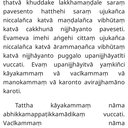
ṭhatvā khuddake lakkhamaṇḍale saraṃ
pavesento hatthehi saraṃ ujukañca
niccalañca katvā maṇḍalañca vibhūtaṃ
katvā cakkhunā nijjhāyanto paveseti.
Evameva imehi aṅgehi cittaṃ ujukañca
niccalañca katvā ārammaṇañca vibhūtaṃ
katvā nijjhāyanto puggalo upanijjhāyatīti
vuccati. Evaṃ upanijjhāyitvā yaṃkiñci
kāyakammaṃ vā vacīkammaṃ vā
manokammaṃ vā karonto avirajjhamāno
karoti.
Tattha kāyakammaṃ nāma
abhikkamappaṭikkamādikaṃ vuccati.
Vacīkammaṃ nāma