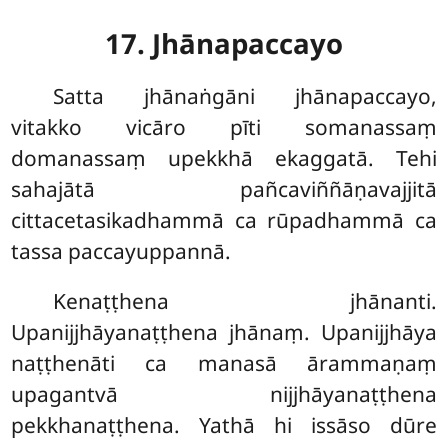
17. Jhānapaccayo
Satta jhānaṅgāni jhānapaccayo,
vitakko vicāro pīti somanassaṃ
domanassaṃ upekkhā ekaggatā. Tehi
sahajātā pañcaviññāṇavajjitā
cittacetasikadhammā ca rūpadhammā ca
tassa paccayuppannā.
Kenaṭṭhena jhānanti.
Upanijjhāyanaṭṭhena jhānaṃ. Upanijjhāya
naṭṭhenāti ca manasā ārammaṇaṃ
upagantvā nijjhāyanaṭṭhena
pekkhanaṭṭhena. Yathā hi issāso dūre