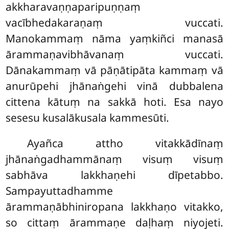
akkharavaṇṇaparipuṇṇaṃ
vacībhedakaraṇaṃ vuccati.
Manokammaṃ nāma yaṃkiñci manasā
ārammaṇavibhāvanaṃ vuccati.
Dānakammaṃ vā pāṇātipāta kammaṃ vā
anurūpehi jhānaṅgehi vinā dubbalena
cittena kātuṃ na sakkā hoti. Esa nayo
sesesu kusalākusala kammesūti.
Ayañca attho vitakkādīnaṃ
jhānaṅgadhammānaṃ visuṃ visuṃ
sabhāva lakkhaṇehi dīpetabbo.
Sampayuttadhamme
ārammaṇābhiniropana lakkhaṇo vitakko,
so cittaṃ ārammaṇe daḷhaṃ niyojeti.