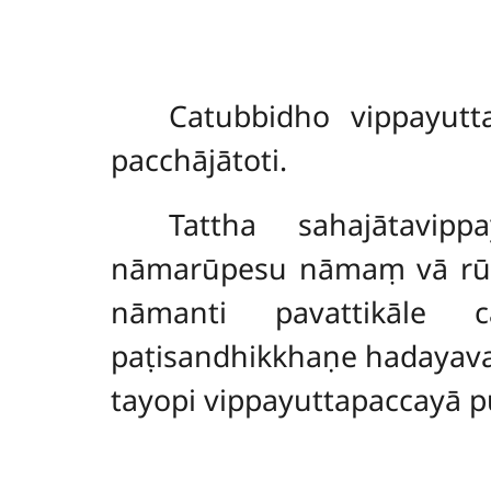
Catubbidho vippayutt
pacchājātoti.
Tattha sahajātavip
nāmarūpesu nāmaṃ vā rūp
nāmanti pavattikāle c
paṭisandhikkhaṇe hadayav
tayopi vippayuttapaccayā p