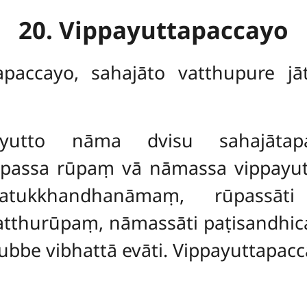
20. Vippayuttapaccayo
apaccayo, sahajāto vatthupure j
payutto nāma dvisu sahajātap
assa rūpaṃ vā nāmassa vippayutt
atukkhandhanāmaṃ, rūpassāti c
atthurūpaṃ, nāmassāti paṭisandhi
ubbe vibhattā evāti. Vippayuttapacc