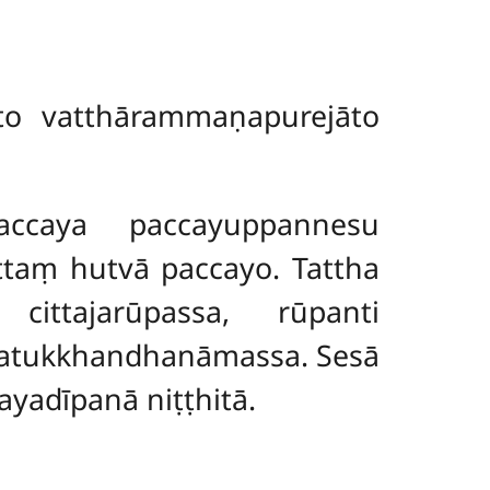
āto vatthārammaṇapurejāto
accaya paccayuppannesu
aṃ hutvā paccayo. Tattha
ittajarūpassa, rūpanti
catukkhandhanāmassa. Sesā
ayadīpanā niṭṭhitā.