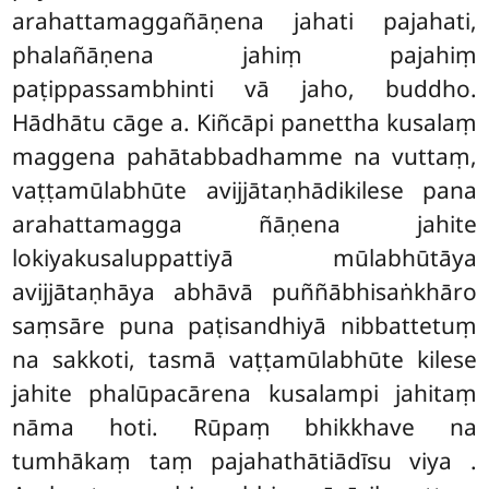
arahattamaggañāṇena jahati pajahati,
phalañāṇena jahiṃ pajahiṃ
paṭippassambhinti vā jaho, buddho.
Hādhātu cāge a. Kiñcāpi panettha kusalaṃ
maggena pahātabbadhamme na vuttaṃ,
vaṭṭamūlabhūte avijjātaṇhādikilese pana
arahattamagga ñāṇena jahite
lokiyakusaluppattiyā mūlabhūtāya
avijjātaṇhāya abhāvā puññābhisaṅkhāro
saṃsāre puna paṭisandhiyā nibbattetuṃ
na sakkoti, tasmā vaṭṭamūlabhūte kilese
jahite phalūpacārena kusalampi jahitaṃ
nāma hoti. Rūpaṃ bhikkhave na
tumhākaṃ taṃ pajahathātiādīsu viya
.