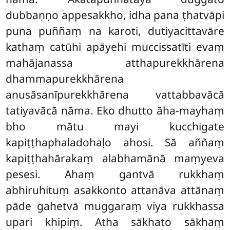
dubbaṇṇo appesakkho, idha pana ṭhatvāpi
puna puññaṃ na karoti, dutiyacittavāre
kathaṃ catūhi apāyehi muccissatīti evaṃ
mahājanassa atthapurekkhārena
dhammapurekkhārena
anusāsanīpurekkhārena vattabbavācā
tatiyavācā nāma. Eko dhutto āha-mayhaṃ
bho mātu mayi kucchigate
kapiṭṭhaphaladohaḷo ahosi. Sā aññaṃ
kapiṭṭhahārakaṃ alabhamānā maṃyeva
pesesi. Ahaṃ gantvā rukkhaṃ
abhiruhituṃ asakkonto attanāva attānaṃ
pāde gahetvā muggaraṃ viya rukkhassa
upari khipiṃ. Atha sākhato sākhaṃ