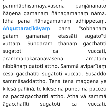
pariññābhisamayavasena parijānanato
ñāṇena gamanaṃ ñāṇagamanaṃ nāma.
Idha pana ñāṇagamanaṃ adhippetaṃ.
Aṅguttaraṭīkāyaṃ
pana ‘‘sobhanaṃ
gataṃ gamanaṃ etassāti sugato’’ti
vuttaṃ. Sundaraṃ ṭhānaṃ gacchatīti
sugatoti ca vuccati,
ārammaṇakaraṇavasena amataṃ
nibbānaṃ gatoti
attho. Sammā aviparītaṃ
cesa gacchatīti sugatoti vuccati. Susaddo
sammāsaddattho. Tena tena maggena ye
kilesā pahīnā, te kilese na puneti na pacceti
na paccāgacchatīti attho. Atha vā sammā
āgacchatīti sugatoti ca vuccati,