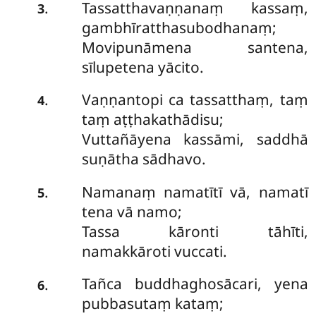
Tassatthavaṇṇanaṃ kassaṃ,
.
3
gambhīratthasubodhanaṃ;
Movipunāmena santena,
sīlupetena yācito.
Vaṇṇantopi ca tassatthaṃ, taṃ
.
4
taṃ aṭṭhakathādisu;
Vuttañāyena kassāmi, saddhā
suṇātha sādhavo.
Namanaṃ namatītī vā, namatī
.
5
tena vā namo;
Tassa kāronti tāhīti,
namakkāroti vuccati.
Tañca buddhaghosācari, yena
.
6
pubbasutaṃ kataṃ;