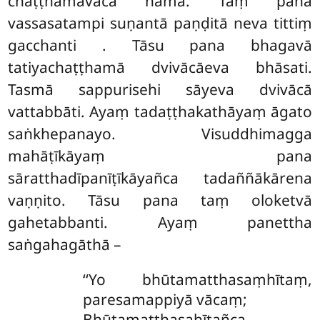
chaṭṭhamavācā nāma. Taṃ pana
vassasatampi suṇantā paṇḍitā neva tittiṃ
gacchanti
. Tāsu pana bhagavā
tatiyachaṭṭhamā dvivācāeva bhāsati.
Tasmā sappurisehi sāyeva dvivācā
vattabbāti. Ayaṃ tadaṭṭhakathāyaṃ āgato
saṅkhepanayo. Visuddhimagga
mahāṭīkāyaṃ pana
sāratthadīpanīṭīkāyañca tadaññākārena
vaṇṇito. Tāsu pana taṃ oloketvā
gahetabbanti. Ayaṃ panettha
saṅgahagāthā –
‘‘Yo bhūtamatthasaṃhītaṃ,
paresamappiyā vācaṃ;
Bhūtamatthasahītañca,