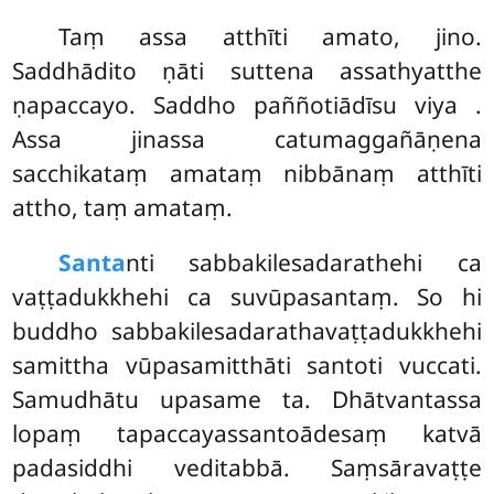
Taṃ assa atthīti amato, jino.
Saddhādito ṇāti suttena assathyatthe
ṇapaccayo. Saddho paññotiādīsu viya
.
Assa jinassa catumaggañāṇena
sacchikataṃ amataṃ nibbānaṃ atthīti
attho, taṃ amataṃ.
Santa
nti sabbakilesadarathehi ca
vaṭṭadukkhehi ca suvūpasantaṃ. So hi
buddho sabbakilesadarathavaṭṭadukkhehi
samittha vūpasamitthāti santoti vuccati.
Samudhātu upasame ta. Dhātvantassa
lopaṃ tapaccayassantoādesaṃ katvā
padasiddhi veditabbā. Saṃsāravaṭṭe