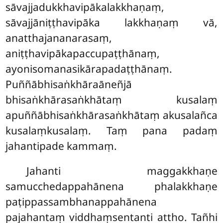
sāvajjadukkhavipākalakkhaṇaṃ,
sāvajjāniṭṭhavipāka lakkhaṇaṃ vā,
anatthajananarasaṃ,
aniṭṭhavipākapaccupaṭṭhānaṃ,
ayonisomanasikārapadaṭṭhānaṃ.
Puññābhisaṅkhāraāneñjā
bhisaṅkhārasaṅkhātaṃ kusalaṃ
apuññābhisaṅkhārasaṅkhātaṃ akusalañca
kusalaṃkusalaṃ. Taṃ pana padaṃ
jahantipade kammaṃ.
Jahanti maggakkhaṇe
samucchedappahānena phalakkhaṇe
paṭippassambhanappahānena
pajahantaṃ viddhaṃsentanti attho. Tañhi