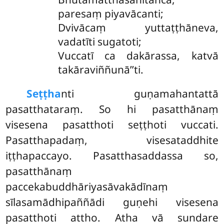
paresaṃ piyavācanti;
Dvivācaṃ yuttaṭṭhāneva,
vadatīti sugatoti;
Vuccatī ca dakārassa, katvā
takāraviññunā’’ti.
Seṭṭha
nti guṇamahantattā
pasatthataraṃ. So hi pasatthānaṃ
visesena pasatthoti seṭṭhoti vuccati.
Pasatthapadaṃ, visesataddhite
iṭṭhapaccayo. Pasatthasaddassa so,
pasatthānaṃ
paccekabuddhāriyasāvakādīnaṃ
sīlasamādhipaññādi guṇehi visesena
pasatthoti attho. Atha vā sundare