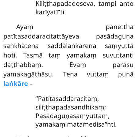
Kiliṭṭhapadadoseva, tampi anto
karīyatī’’ti.
Ayaṃ panettha
patītasaddaracitattāyeva pasādaguṇa
saṅkhātena saddālaṅkārena saṃyuttā
hoti. Tasmā taṃ yamakaṃ suvuttanti
daṭṭhabbaṃ. Evaṃ parāsu
yamakagāthāsu. Tena vuttaṃ punā
laṅkāre
–
‘‘Patītasaddaracitaṃ,
siliṭṭhapadasandhikaṃ;
Pasādaguṇasaṃyuttaṃ,
yamakaṃ matamedisa’’nti.