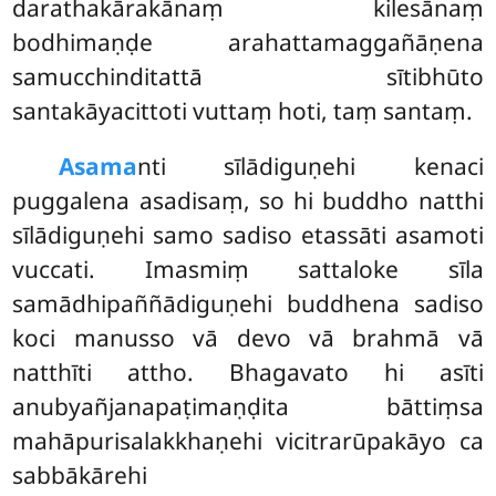
darathakārakānaṃ kilesānaṃ
bodhimaṇḍe arahattamaggañāṇena
samucchinditattā sītibhūto
santakāyacittoti vuttaṃ hoti, taṃ santaṃ.
Asama
nti sīlādiguṇehi kenaci
puggalena asadisaṃ, so hi buddho natthi
sīlādiguṇehi samo sadiso etassāti asamoti
vuccati. Imasmiṃ sattaloke sīla
samādhipaññādiguṇehi buddhena sadiso
koci manusso vā devo vā brahmā vā
natthīti attho. Bhagavato hi asīti
anubyañjanapaṭimaṇḍita bāttiṃsa
mahāpurisalakkhaṇehi vicitrarūpakāyo ca
sabbākārehi