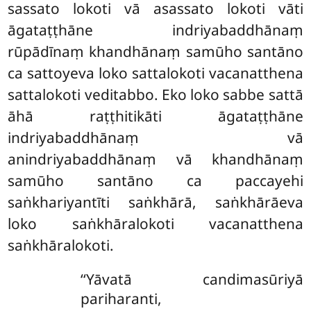
sassato lokoti vā asassato lokoti vāti
āgataṭṭhāne indriyabaddhānaṃ
rūpādīnaṃ khandhānaṃ samūho santāno
ca sattoyeva loko sattalokoti vacanatthena
sattalokoti veditabbo. Eko loko sabbe sattā
āhā raṭṭhitikāti
āgataṭṭhāne
indriyabaddhānaṃ vā
anindriyabaddhānaṃ vā khandhānaṃ
samūho santāno ca paccayehi
saṅkhariyantīti saṅkhārā, saṅkhārāeva
loko saṅkhāralokoti vacanatthena
saṅkhāralokoti.
‘‘Yāvatā candimasūriyā
pariharanti,