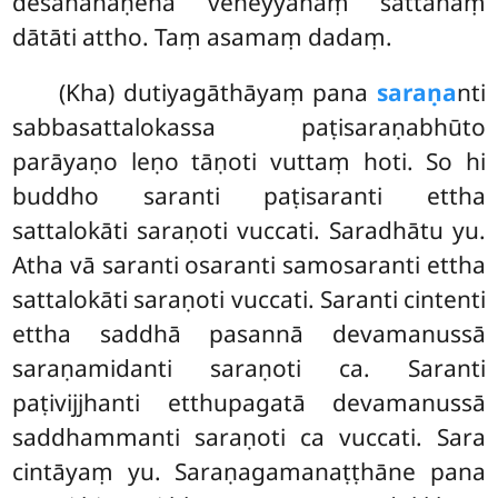
desanāñāṇena veneyyānaṃ sattānaṃ
dātāti attho. Taṃ asamaṃ dadaṃ.
(Kha) dutiyagāthāyaṃ pana
saraṇa
nti
sabbasattalokassa paṭisaraṇabhūto
parāyaṇo leṇo tāṇoti vuttaṃ hoti. So hi
buddho saranti paṭisaranti ettha
sattalokāti saraṇoti vuccati. Saradhātu yu.
Atha vā saranti osaranti samosaranti ettha
sattalokāti saraṇoti vuccati. Saranti cintenti
ettha saddhā pasannā devamanussā
saraṇamidanti saraṇoti ca. Saranti
paṭivijjhanti etthupagatā devamanussā
saddhammanti saraṇoti ca vuccati. Sara
cintāyaṃ yu. Saraṇagamanaṭṭhāne pana