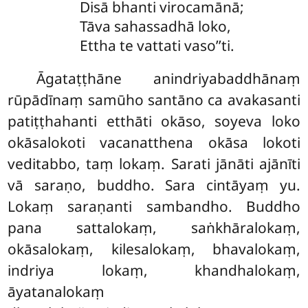
Disā bhanti virocamānā;
Tāva sahassadhā loko,
Ettha te vattati vaso’’ti.
Āgataṭṭhāne anindriyabaddhānaṃ
rūpādīnaṃ samūho santāno ca avakasanti
patiṭṭhahanti etthāti okāso, soyeva loko
okāsalokoti vacanatthena okāsa lokoti
veditabbo, taṃ lokaṃ. Sarati jānāti ajānīti
vā saraṇo, buddho. Sara cintāyaṃ yu.
Lokaṃ saraṇanti sambandho. Buddho
pana sattalokaṃ, saṅkhāralokaṃ,
okāsalokaṃ, kilesalokaṃ, bhavalokaṃ,
indriya lokaṃ, khandhalokaṃ,
āyatanalokaṃ