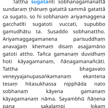
Tattha
sugata
nti sobhanagamanattā
sundaraṃ ṭhānaṃ gatattā sammā gatattā
ca sugato, so hi sobhanaṃ ariyamaggena
gacchatīti sugatoti vuccati, supubbo
gamudhātu ta. Susaddo sobhanattho.
Ariyamaggagamanena parisuddhaṃ
anavajjaṃ khemaṃ disaṃ asajjamāno
gatoti attho. Tañca gamanaṃ duvidhaṃ
hoti kāyagamanaṃ, ñāṇagamanañcāti.
Tattha bhagavato
veneyyajanupasaṅkamanaṃ ekantena
tesaṃ hitasukhassa nipphāda nato
sobhanaṃ kāyena gamanaṃ
kāyagamanaṃ nāma. Sayambhū ñāṇena
pana sakalampi lokaṃ