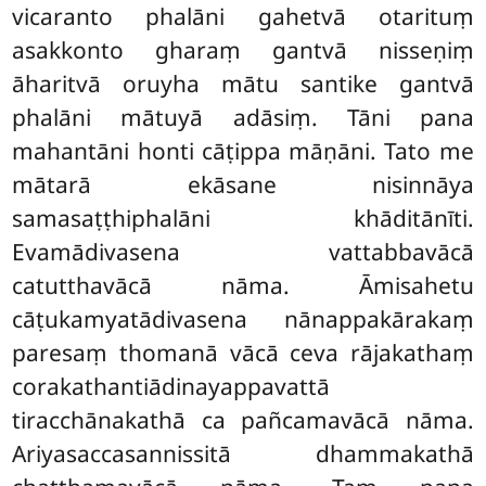
vicaranto phalāni gahetvā otarituṃ
asakkonto gharaṃ gantvā nisseṇiṃ
āharitvā oruyha mātu santike gantvā
phalāni mātuyā adāsiṃ. Tāni pana
mahantāni honti cāṭippa māṇāni. Tato me
mātarā ekāsane nisinnāya
samasaṭṭhiphalāni khāditānīti.
Evamādivasena vattabbavācā
catutthavācā nāma. Āmisahetu
cāṭukamyatādivasena nānappakārakaṃ
paresaṃ thomanā vācā ceva rājakathaṃ
corakathantiādinayappavattā
tiracchānakathā ca pañcamavācā nāma.
Ariyasaccasannissitā dhammakathā