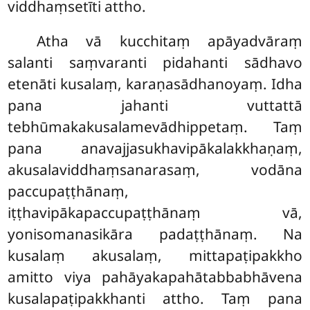
viddhaṃsetīti attho.
Atha vā kucchitaṃ apāyadvāraṃ
salanti saṃvaranti pidahanti sādhavo
etenāti kusalaṃ, karaṇasādhanoyaṃ. Idha
pana jahanti vuttattā
tebhūmakakusalamevādhippetaṃ. Taṃ
pana anavajjasukhavipākalakkhaṇaṃ,
akusalaviddhaṃsanarasaṃ, vodāna
paccupaṭṭhānaṃ,
iṭṭhavipākapaccupaṭṭhānaṃ vā,
yonisomanasikāra padaṭṭhānaṃ. Na
kusalaṃ akusalaṃ, mittapaṭipakkho
amitto viya pahāyakapahātabbabhāvena
kusalapaṭipakkhanti attho. Taṃ pana