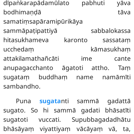
dīpaṅkarapādamūlato pabhuti yāva
bodhimaṇḍā tāva
samatiṃsapāramipūrikāya
sammāpaṭipattiyā sabbalokassa
hitasukhameva karonto sassataṃ
ucchedaṃ kāmasukhaṃ
attakilamathañcāti ime cante
anupagacchanto āgatoti attho. Taṃ
sugataṃ buddhaṃ name namāmīti
sambandho.
Puna
sugata
nti sammā gadattā
sugato. So hi sammā gadati bhāsatīti
sugatoti vuccati. Supubbagadadhātu
bhāsāyaṃ viyattiyaṃ vācāyaṃ vā, ta,