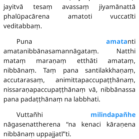
jayitvā tesaṃ avassaṃ jiyamānattā
phalūpacārena amatoti vuccatīti
veditabbaṃ.
Puna
amata
nti
amatanibbānasamannāgataṃ. Natthi
mataṃ maraṇaṃ etthāti amataṃ,
nibbānaṃ. Taṃ pana santilakkhaṇaṃ,
accutarasaṃ, animittapaccupaṭṭhānaṃ,
nissaraṇapaccupaṭṭhānaṃ vā, nibbānassa
pana padaṭṭhānaṃ na labbhati.
Vuttañhi
milindapañhe
nāgasenattherena ‘‘na kenaci kāraṇena
nibbānaṃ uppajjatī’’ti.