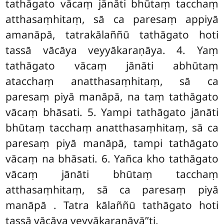
tathāgato vācaṃ jānāti bhūtaṃ tacchaṃ
atthasaṃhitaṃ, sā ca paresaṃ appiyā
amanāpā, tatrakālaññū tathāgato hoti
tassā vācāya veyyākaraṇāya. 4. Yaṃ
tathāgato vācaṃ jānāti abhūtaṃ
atacchaṃ anatthasaṃhitaṃ, sā ca
paresaṃ piyā manāpā, na taṃ tathāgato
vācaṃ bhāsati. 5. Yampi tathāgato jānāti
bhūtaṃ tacchaṃ anatthasaṃhitaṃ, sā ca
paresaṃ piyā manāpā, tampi tathāgato
vācaṃ na bhāsati. 6. Yañca kho tathāgato
vācaṃ jānāti bhūtaṃ tacchaṃ
atthasaṃhitaṃ, sā ca paresaṃ piyā
manāpā
. Tatra kālaññū tathāgato hoti
tassā vācāya veyyākaraṇāyā’’ti.