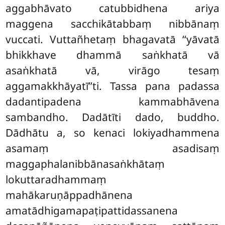
aggabhāvato catubbidhena ariya
maggena sacchikātabbaṃ nibbānaṃ
vuccati. Vuttañhetaṃ bhagavatā ‘‘yāvatā
bhikkhave dhammā saṅkhatā vā
asaṅkhatā vā, virāgo tesaṃ
aggamakkhāyatī’’ti. Tassa pana padassa
dadantipadena
kammabhāvena
sambandho. Dadātīti dado, buddho.
Dādhātu a, so kenaci lokiyadhammena
asamaṃ asadisaṃ
maggaphalanibbānasaṅkhātaṃ
lokuttaradhammaṃ
mahākaruṇāppadhānena
amatādhigamapaṭipattidassanena