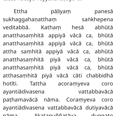
Ettha pāḷiyaṃ panesā
sukhaggahaṇatthaṃ saṅkhepena
veditabbā. Kathaṃ hesā abhūtā
anatthasaṃhitā appiyā vācā ca, bhūtā
anatthasaṃhitā appiyā vācā ca, bhūtā
attha saṃhitā appiyā vācā ca, abhūtā
anatthasaṃhitā piyā vācā ca, bhūtā
anatthasaṃhitā piyā vācā ca, bhūtā
atthasaṃhitā piyā vācā cāti chabbidhā
hotīti. Tattha acoraṃyeva coro
ayantiādivasena vattabbavācā
paṭhamavācā nāma. Coraṃyeva coro
ayantiādivasena vattabbavācā dutiyavācā
nāma. Akatapuññatāya duggato