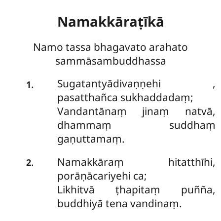
Namakkāraṭīkā
Namo tassa bhagavato arahato
sammāsambuddhassa
Sugatantyādivaṇṇehi
,
.
1
pasatthañca sukhaddadaṃ;
Vandantānaṃ jinaṃ natvā,
dhammaṃ suddhaṃ
gaṇuttamaṃ.
Namakkāraṃ hitatthīhi,
.
2
porāṇācariyehi ca;
Likhitvā ṭhapitaṃ puñña,
buddhiyā tena vandinaṃ.