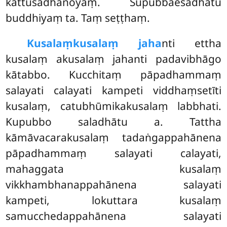
kattusādhanoyaṃ. Supubbaesadhātu
buddhiyaṃ ta. Taṃ seṭṭhaṃ.
Kusalaṃkusalaṃ jaha
nti ettha
kusalaṃ akusalaṃ jahanti padavibhāgo
kātabbo. Kucchitaṃ pāpadhammaṃ
salayati calayati
kampeti viddhaṃsetīti
kusalaṃ, catubhūmikakusalaṃ labbhati.
Kupubbo saladhātu a. Tattha
kāmāvacarakusalaṃ tadaṅgappahānena
pāpadhammaṃ salayati calayati,
mahaggata kusalaṃ
vikkhambhanappahānena salayati
kampeti, lokuttara kusalaṃ
samucchedappahānena salayati