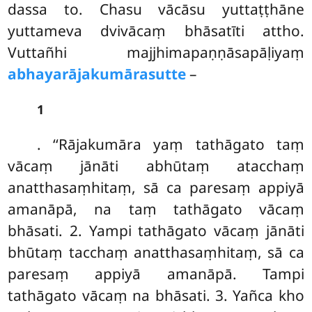
dassa to. Chasu vācāsu yuttaṭṭhāne
yuttameva dvivācaṃ bhāsatīti attho.
Vuttañhi majjhimapaṇṇāsapāḷiyaṃ
abhayarājakumārasutte
–
1
. ‘‘Rājakumāra yaṃ tathāgato taṃ
vācaṃ jānāti abhūtaṃ atacchaṃ
anatthasaṃhitaṃ, sā ca paresaṃ appiyā
amanāpā, na taṃ tathāgato vācaṃ
bhāsati. 2. Yampi tathāgato vācaṃ jānāti
bhūtaṃ tacchaṃ anatthasaṃhitaṃ, sā ca
paresaṃ appiyā amanāpā. Tampi
tathāgato vācaṃ na bhāsati. 3. Yañca kho