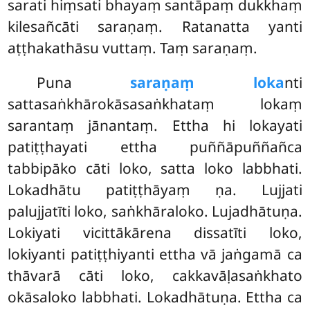
sarati hiṃsati bhayaṃ santāpaṃ dukkhaṃ
kilesañcāti saraṇaṃ. Ratanatta yanti
aṭṭhakathāsu vuttaṃ. Taṃ saraṇaṃ.
Puna
saraṇaṃ loka
nti
sattasaṅkhārokāsasaṅkhataṃ lokaṃ
sarantaṃ jānantaṃ. Ettha hi lokayati
patiṭṭhayati ettha puññāpuññañca
tabbipāko cāti loko, satta loko labbhati.
Lokadhātu patiṭṭhāyaṃ ṇa. Lujjati
palujjatīti loko, saṅkhāraloko. Lujadhātuṇa.
Lokiyati vicittākārena dissatīti loko,
lokiyanti patiṭṭhiyanti ettha vā jaṅgamā ca
thāvarā cāti loko, cakkavāḷasaṅkhato
okāsaloko labbhati. Lokadhātuṇa. Ettha ca