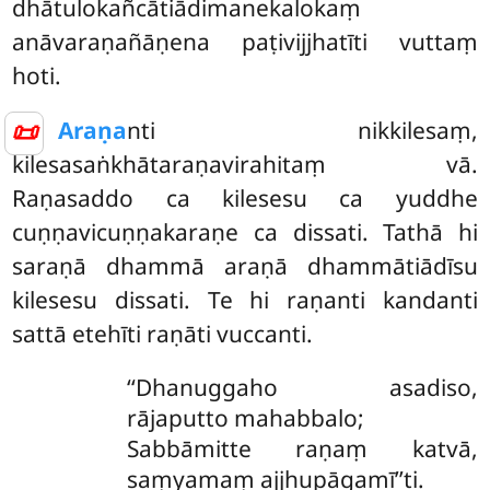
dhātulokañcātiādimanekalokaṃ
anāvaraṇañāṇena paṭivijjhatīti vuttaṃ
hoti.
📜
Araṇa
nti nikkilesaṃ,
kilesasaṅkhātaraṇavirahitaṃ vā.
Raṇasaddo ca kilesesu ca yuddhe
cuṇṇavicuṇṇakaraṇe ca dissati. Tathā hi
saraṇā dhammā araṇā dhammātiādīsu
kilesesu dissati. Te hi raṇanti kandanti
sattā etehīti raṇāti vuccanti.
‘‘Dhanuggaho asadiso,
rājaputto mahabbalo;
Sabbāmitte raṇaṃ katvā,
saṃyamaṃ ajjhupāgamī’’ti.