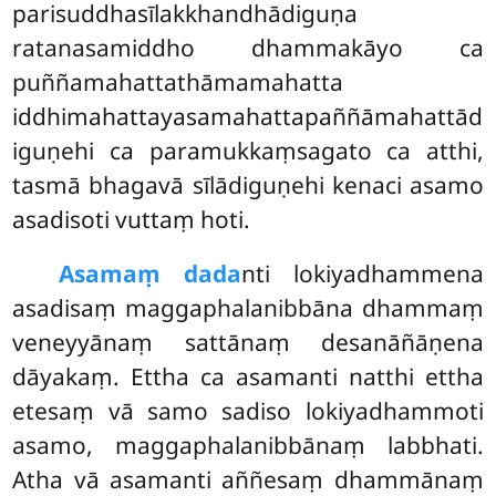
parisuddhasīlakkhandhādiguṇa
ratanasamiddho dhammakāyo ca
puññamahattathāmamahatta
iddhimahattayasamahattapaññāmahattād
iguṇehi ca paramukkaṃsagato ca atthi,
tasmā bhagavā sīlādiguṇehi kenaci asamo
asadisoti vuttaṃ hoti.
Asamaṃ dada
nti lokiyadhammena
asadisaṃ maggaphalanibbāna dhammaṃ
veneyyānaṃ sattānaṃ desanāñāṇena
dāyakaṃ. Ettha ca asamanti natthi ettha
etesaṃ vā samo sadiso lokiyadhammoti
asamo, maggaphalanibbānaṃ labbhati.
Atha vā asamanti aññesaṃ dhammānaṃ