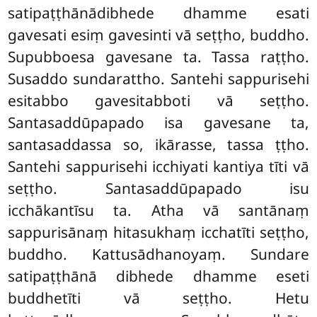
satipaṭṭhānādibhede dhamme esati
gavesati esiṃ gavesinti vā seṭṭho, buddho.
Supubboesa gavesane ta. Tassa raṭṭho.
Susaddo sundarattho. Santehi sappurisehi
esitabbo gavesitabboti vā seṭṭho.
Santasaddūpapado isa gavesane ta,
santasaddassa so, ikārasse, tassa ṭṭho.
Santehi sappurisehi icchiyati kantiya tīti vā
seṭṭho. Santasaddūpapado isu
icchākantīsu ta. Atha vā santānaṃ
sappurisānaṃ hitasukhaṃ icchatīti seṭṭho,
buddho. Kattusādhanoyaṃ. Sundare
satipaṭṭhānā dibhede dhamme eseti
buddhetīti vā seṭṭho. Hetu