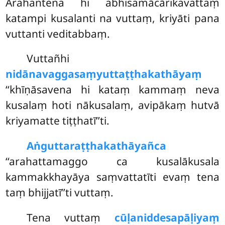
Arahantena hi abhisamācārikavattaṃ
katampi kusalanti na vuttaṃ, kriyāti pana
vuttanti veditabbaṃ.
Vuttañhi
nidānavaggasaṃyuttaṭṭhakathāyaṃ
‘‘khīṇāsavena hi kataṃ kammaṃ neva
kusalaṃ hoti nākusalaṃ, avipākaṃ hutvā
kriyamatte tiṭṭhatī’’ti.
Aṅguttaraṭṭhakathāyañca
‘‘arahattamaggo ca kusalākusala
kammakkhayāya saṃvattatīti evaṃ tena
taṃ bhijjatī’’ti vuttaṃ.
Tena vuttaṃ
cūḷaniddesapāḷiyaṃ