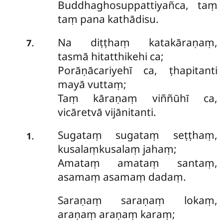
Buddhaghosuppattiyañca, taṃ
taṃ pana kathādisu.
Na diṭṭhaṃ katakāraṇaṃ,
.
7
tasmā hitatthikehi ca;
Porāṇācariyehī ca, ṭhapitanti
mayā vuttaṃ;
Taṃ kāraṇaṃ viññūhī ca,
vicāretvā vijānitanti.
Sugataṃ sugataṃ seṭṭhaṃ,
.
1
kusalaṃkusalaṃ jahaṃ;
Amataṃ amataṃ santaṃ,
asamaṃ asamaṃ dadaṃ.
Saraṇaṃ saraṇaṃ lokaṃ,
araṇaṃ araṇaṃ karaṃ;