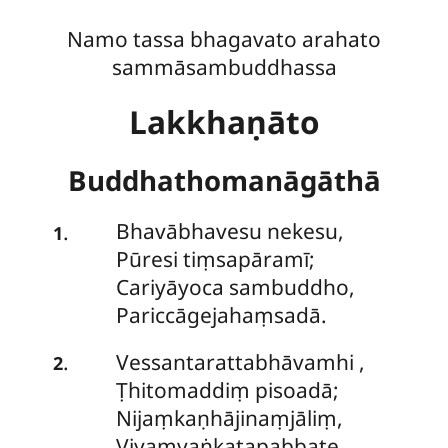
Namo tassa bhagavato arahato
sammāsambuddhassa
Lakkhaṇāto
Buddhathomanāgāthā
Bhavābhavesu
nekesu,
.
1
Pūresi tiṃsapāramī;
Cariyāyoca sambuddho,
Pariccāgejahaṃsadā.
Vessantarattabhāvamhi
,
.
2
Ṭhitomaddiṃ pisoadā;
Nijaṃkaṇhājinaṃjāliṃ,
Viyaṃvaṅkatapabbate.