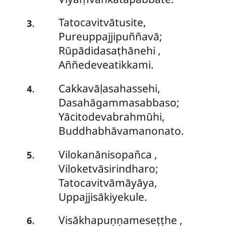
Tatocavitvātusite,
.
3
Pureuppajjipuññavā;
Rūpādidasaṭhānehi
,
Aññedeveatikkami.
Cakkavāḷasahassehi,
.
4
Dasahāgammasabbaso;
Yācitodevabrahmūhi,
Buddhabhāvamanonato.
Vilokanānisopañca
,
.
5
Viloketvāsirindharo;
Tatocavitvāmāyāya,
Uppajjisākiyekule.
Visākhapuṇṇameseṭṭhe
,
.
6