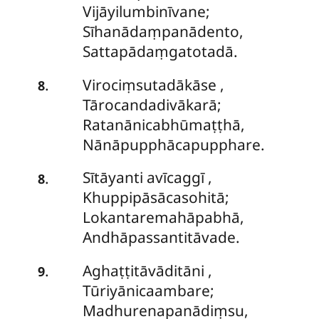
Vijāyilumbinīvane;
Sīhanādaṃpanādento,
Sattapādaṃgatotadā.
Virociṃsutadākāse
,
.
8
Tārocandadivākarā;
Ratanānicabhūmaṭṭhā,
Nānāpupphācapupphare.
Sītāyanti avīcaggī
,
.
8
Khuppipāsācasohitā;
Lokantaremahāpabhā,
Andhāpassantitāvade.
Aghaṭṭitāvāditāni
,
.
9
Tūriyānicaambare;
Madhurenapanādiṃsu,