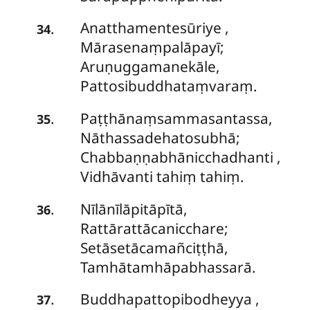
Anatthamentesūriye
,
.
34
Mārasenaṃpalāpayī;
Aruṇuggamanekāle,
Pattosibuddhataṃvaraṃ.
Paṭṭhānaṃsammasantassa,
.
35
Nāthassadehatosubhā;
Chabbaṇṇabhānicchadhanti
,
Vidhāvanti tahiṃ tahiṃ.
Nīlānīlāpitāpītā,
.
36
Rattārattācanicchare;
Setāsetācamañciṭṭhā,
Tamhātamhāpabhassarā.
Buddhapattopibodheyya
,
.
37