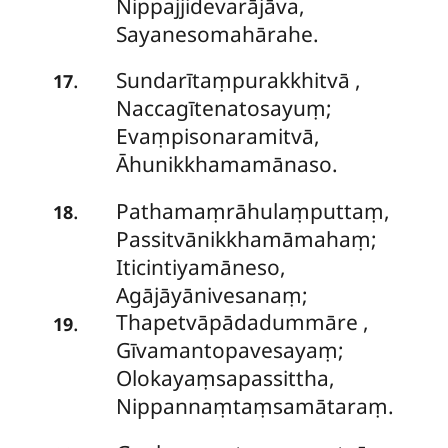
Nippajjidevarājāva,
Sayanesomahārahe.
Sundarītaṃpurakkhitvā
,
.
17
Naccagītenatosayuṃ;
Evaṃpisonaramitvā,
Āhunikkhamamānaso.
Pathamaṃrāhulaṃputtaṃ,
.
18
Passitvānikkhamāmahaṃ;
Iticintiyamāneso,
Agājāyānivesanaṃ;
Thapetvāpādadummāre
,
.
19
Gīvamantopavesayaṃ;
Olokayaṃsapassittha,
Nippannaṃtaṃsamātaraṃ.