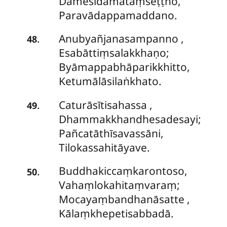
Damesidamataṃseṭṭho,
Paravādappamaddano.
Anubyañjanasampanno
,
.
48
Esabāttiṃsalakkhaṇo;
Byāmappabhāparikkhitto,
Ketumālāsilaṅkhato.
Caturāsītisahassa
,
.
49
Dhammakkhandhesadesayi;
Pañcatāthīsavassāni,
Tilokassahitāyave.
Buddhakiccaṃkarontoso,
.
50
Vahaṃlokahitaṃvaraṃ;
Mocayaṃbandhanāsatte
,
Kālaṃkhepetisabbadā.