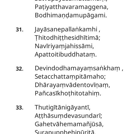
Paṭiyatthavaramaggena,
Bodhimaṇḍamupāgami.
Jayāsanepallaṅkamhi
,
.
31
Ṭhitodhiṭṭhesidhītimā;
Navīriyaṃjahissāmi,
Apattoitibuddhataṃ.
Devindodhamayaṃsaṅkhaṃ
,
.
32
Setacchattaṃpitāmaho;
Dhārayaṃvādentovīṇaṃ,
Pañcasīkhoṭhitotahiṃ.
Thutigītānigāyantī,
.
33
Aṭṭhāsuṃdevasundarī;
Gahetvāhemamañjūsā,
Surapupphehipūritā.