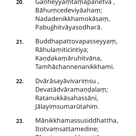
Gaṇheyyaṃtaṃapanetvā
,
.
20
Bāhuṃcedeviyāahaṃ;
Nadadenikkhamokāsaṃ,
Pabujjhitvāyasodharā.
Buddhapattovapasseyyaṃ,
.
21
Rāhulaṃiticintiya;
Kaṇḍakaṃāruhitvāna,
Tamhāchannenanikkhami.
Dvārāsayāvivariṃsu
,
.
22
Devatādvāramaṇḍalaṃ;
Ratanukkāsahassāni,
Jālayiṃsumarūtahiṃ.
Mānikkhamassusiddhattha,
.
23
Itotvaṃsattamedine;