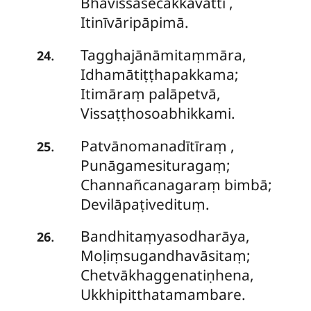
Bhavissasecakkavattī
,
Itinīvāripāpimā.
Tagghajānāmitaṃmāra,
.
24
Idhamātiṭṭhapakkama;
Itimāraṃ palāpetvā,
Vissaṭṭhosoabhikkami.
Patvānomanadītīraṃ
,
.
25
Punāgamesituragaṃ;
Channañcanagaraṃ bimbā;
Devilāpaṭivedituṃ.
Bandhitaṃyasodharāya,
.
26
Moḷiṃsugandhavāsitaṃ;
Chetvākhaggenatiṇhena,
Ukkhipitthatamambare.