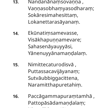
Nandanānaṃsovaṇṇa
,
.
13
Vaṇṇasobhaṃyasodharaṃ;
Sokāresimahesittaṃ,
Lokanettarasāyanaṃ.
Ekūnatiṃsamevasse,
.
14
Visākhapuṇṇamevare;
Sahasenāyauyyāsi,
Yānenuyyānamaṇḍalaṃ.
Nimittecaturodisvā
,
.
15
Puttassacavijāyanaṃ;
Sutvāubbiggacittena,
Naramitthapuretahiṃ.
Paccāgammapuraṃtamhā
,
.
16
Pattopāsādamaṇḍalaṃ;