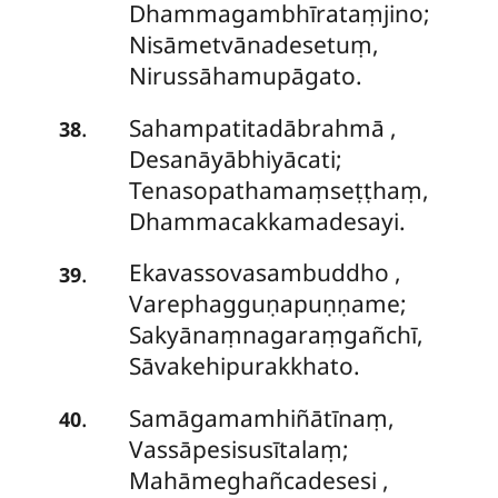
Dhammagambhīrataṃjino;
Nisāmetvānadesetuṃ,
Nirussāhamupāgato.
Sahampatitadābrahmā
,
.
38
Desanāyābhiyācati;
Tenasopathamaṃseṭṭhaṃ,
Dhammacakkamadesayi.
Ekavassovasambuddho
,
.
39
Varephagguṇapuṇṇame;
Sakyānaṃnagaraṃgañchī,
Sāvakehipurakkhato.
Samāgamamhiñātīnaṃ,
.
40
Vassāpesisusītalaṃ;
Mahāmeghañcadesesi
,