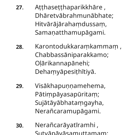
Aṭṭhaseṭṭhaparikkhāre
,
.
27
Dhāretvābrahmunābhate;
Hitvārājārahaṃdussaṃ,
Samaṇatthamupāgami.
Karontodukkaraṃkammaṃ
,
.
28
Chabbassāniparakkamo;
Oḷārikannapānehi;
Dehaṃyāpesiṭhītiyā.
Visākhapuṇṇamehema,
.
29
Pātiṃpāyasapūritaṃ;
Sujātāyābhataṃgayha,
Nerañcaramupāgami.
Nerañcarāyatīramhi
,
.
30
Sutvāpāyāsamuttamaṃ;