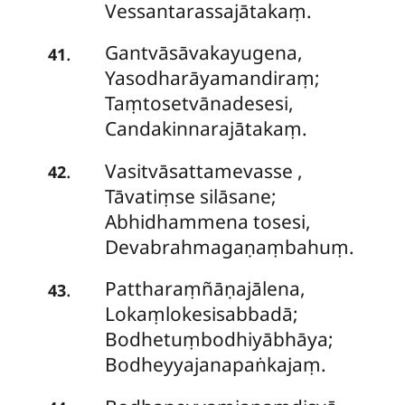
Vessantarassajātakaṃ.
Gantvāsāvakayugena,
.
41
Yasodharāyamandiraṃ;
Taṃtosetvānadesesi,
Candakinnarajātakaṃ.
Vasitvāsattamevasse
,
.
42
Tāvatiṃse silāsane;
Abhidhammena tosesi,
Devabrahmagaṇaṃbahuṃ.
Pattharaṃñāṇajālena,
.
43
Lokaṃlokesisabbadā;
Bodhetuṃbodhiyābhāya;
Bodheyyajanapaṅkajaṃ.