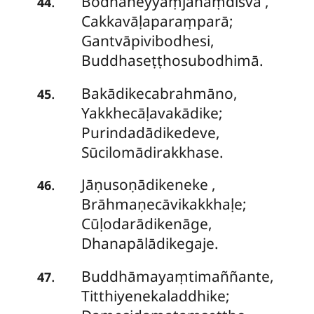
Bodhaneyyaṃjanaṃdisvā
,
.
44
Cakkavāḷaparaṃparā;
Gantvāpivibodhesi,
Buddhaseṭṭhosubodhimā.
Bakādikecabrahmāno,
.
45
Yakkhecāḷavakādike;
Purindadādikedeve,
Sūcilomādirakkhase.
Jāṇusoṇādikeneke
,
.
46
Brāhmaṇecāvikakkhaḷe;
Cūḷodarādikenāge,
Dhanapālādikegaje.
Buddhāmayaṃtimaññante,
.
47
Titthiyenekaladdhike;