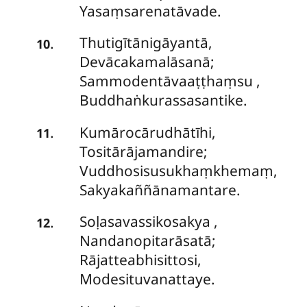
Yasaṃsarenatāvade.
Thutigītānigāyantā,
.
10
Devācakamalāsanā;
Sammodentāvaaṭṭhaṃsu
,
Buddhaṅkurassasantike.
Kumārocārudhātīhi,
.
11
Tositārājamandire;
Vuddhosisusukhaṃkhemaṃ,
Sakyakaññānamantare.
Soḷasavassikosakya
,
.
12
Nandanopitarāsatā;
Rājatteabhisittosi,
Modesituvanattaye.