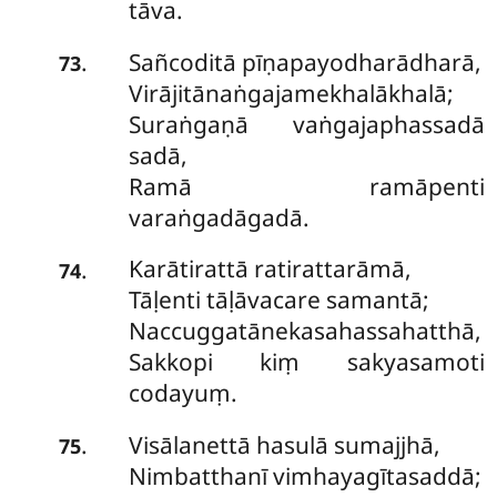
tāva.
Sañcoditā pīṇapayodharādharā,
.
73
Virājitānaṅgajamekhalākhalā;
Suraṅgaṇā vaṅgajaphassadā
sadā,
Ramā ramāpenti
varaṅgadāgadā.
Karātirattā ratirattarāmā,
.
74
Tāḷenti tāḷāvacare samantā;
Naccuggatānekasahassahatthā,
Sakkopi kiṃ sakyasamoti
codayuṃ.
Visālanettā hasulā sumajjhā,
.
75
Nimbatthanī vimhayagītasaddā;