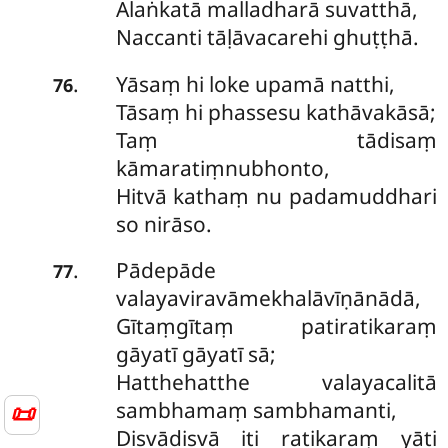
Alaṅkatā malladharā suvatthā,
Naccanti tāḷāvacarehi ghuṭṭhā.
Yāsaṃ hi loke upamā natthi,
.
76
Tāsaṃ hi phassesu kathāvakāsā;
Taṃ tādisaṃ
kāmaratiṃnubhonto,
Hitvā kathaṃ nu padamuddhari
so nirāso.
Pādepāde
.
77
valayaviravāmekhalāvīṇānādā,
Gītaṃgītaṃ patiratikaraṃ
gāyatī gāyatī sā;
Hatthehatthe valayacalitā
sambhamaṃ sambhamanti,
📜
Disvādisvā iti ratikaraṃ yāti