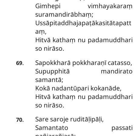
Gimhepi vimhayakaraṃ
suramandirābhaṃ;
Ussāpitaddhajapaṭākasitātapatt
aṃ,
Hitvā kathaṃ nu padamuddhari
so nirāso.
Sapokkharā pokkharaṇī catasso,
.
69
Supupphitā mandirato
samantā;
Kokā nadantūpari kokanāde,
Hitvā kathaṃ nu padamuddhari
so nirāso.
Sare saroje ruditāḷipāḷi,
.
70
Samantato passati