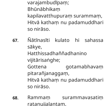
varajambudīpaṃ;
Bhūnābhikaṃ
kapilavatthupuraṃ surammaṃ,
Hitvā kathaṃ nu padamuddhari
so nirāso.
Ñātīnasīti kulato hi sahassa
.
67
sākye,
Hatthissadhaññadhanino
vijitārisaṅghe;
Gottena gotamabhavaṃ
pitarañjanaggaṃ,
Hitvā kathaṃ nu padamuddhari
so nirāso.
Rammaṃ surammavasatiṃ
.
68
ratanujjalantaṃ,