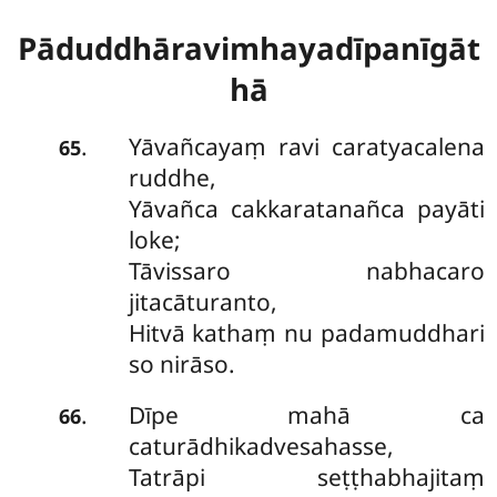
Pāduddhāravimhayadīpanīgāt
hā
Yāvañcayaṃ ravi caratyacalena
.
65
ruddhe,
Yāvañca cakkaratanañca payāti
loke;
Tāvissaro nabhacaro
jitacāturanto,
Hitvā kathaṃ nu padamuddhari
so nirāso.
Dīpe mahā ca
.
66
caturādhikadvesahasse,
Tatrāpi seṭṭhabhajitaṃ