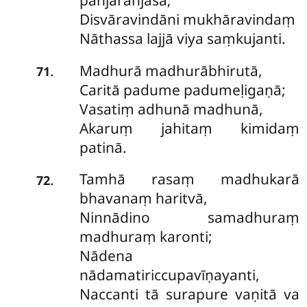
pañjarañjasā;
Disvāravindāni mukhāravindaṃ
Nāthassa lajjā viya saṃkujanti.
Madhurā madhurābhirutā,
.
71
Caritā padume padumeḷigaṇā;
Vasatiṃ adhunā madhunā,
Akaruṃ jahitaṃ kimidaṃ
patinā.
Tamhā rasaṃ madhukarā
.
72
bhavanaṃ haritvā,
Ninnādino samadhuraṃ
madhuraṃ karonti;
Nādena
nādamatiriccupavīṇayanti,
Naccanti tā surapure vaṇitā va