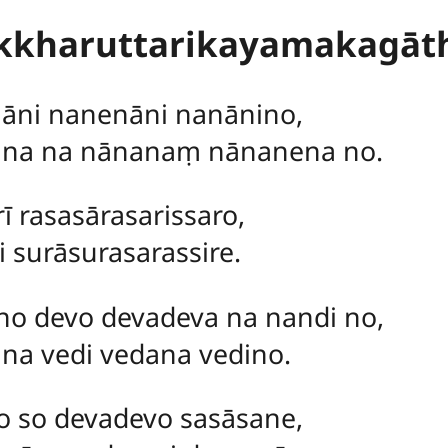
kkharuttarikayamakagāt
āni nanenāni nanānino,
na na nānanaṃ nānanena no.
ī rasasārasarissaro,
i surāsurasarassire.
 devo devadeva na nandi no,
na vedi vedana vedino.
o so devadevo sasāsane,