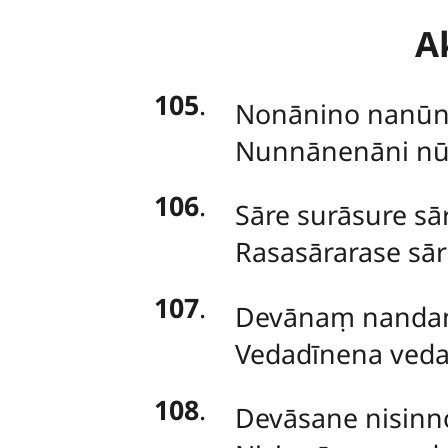
A
105
.
Nonānino nanūn
Nunnānenāni nū
106
.
Sāre surāsure sār
Rasasārarase sār
107
.
Devānaṃ nandano
Vedadīnena veda
108
.
Devāsane nisinn