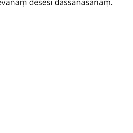
evānaṃ desesi dassanāsanaṃ.