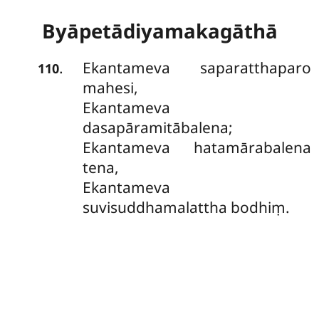
Byāpetādiyamakagāthā
Ekantameva saparatthaparo
.
110
mahesi,
Ekantameva
dasapāramitābalena;
Ekantameva hatamārabalena
tena,
Ekantameva
suvisuddhamalattha bodhiṃ.