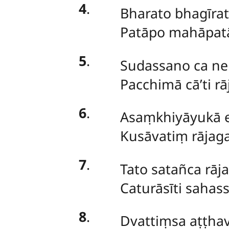
4
.
Bharato bhagīrath
Patāpo mahāpatā
5
.
Sudassano ca ner
Pacchimā cā’ti r
6
.
Asaṃkhiyāyukā et
Kusāvatiṃ rājag
7
.
Tato satañca rāj
Caturāsīti sahass
8
.
Dvattiṃsa aṭṭhavī