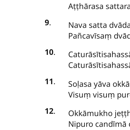
Aṭṭhārasa sattar
9
.
Nava satta dvāda
Pañcavīsaṃ dvād
10
.
Caturāsītisahass
Caturāsītisahass
11
.
Soḷasa yāva okkā
Visuṃ visuṃ pur
12
.
Okkāmukho jeṭṭha
Nipuro candīmā 