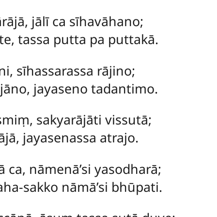
ājā, jālī ca sīhavāhano;
te, tassa putta pa puttakā.
i, sīhassarassa rājino;
ājāno, jayaseno tadantimo.
miṃ, sakyarājāti vissutā;
ā, jayasenassa atrajo.
ā ca, nāmenā’si yasodharā;
ha-sakko nāmā’si bhūpati.