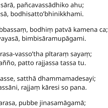
isārā, pañcavassādhiko ahu;
ā, bodhisatto’bhinikkhami.
bbassaṃ, bodhiṃ patvā kamena ca;
vayasā, bimbisāramupāgami.
rasa-vasso’tha pītaraṃ sayaṃ;
ñño, patto rajjassa tassa tu.
vasse, satthā dhammamadesayi;
sāni, rajjaṃ kāresi so pana.
arasa, pubbe jinasamāgamā;