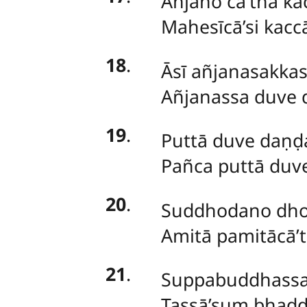
Añjano cā’tha ka
Mahesīcā’si kacc
18
.
Āsī añjanasakkas
Añjanassa duve d
19
.
Puttā duve daṇḍ
Pañca puttā duv
20
.
Suddhodano dho
Amitā pamitācā’t
21
.
Suppabuddhassa 
Tassā’suṃ bhadd