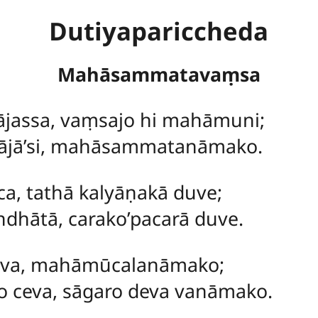
Dutiyapariccheda
Mahāsammatavaṃsa
ājassa, vaṃsajo hi mahāmuni;
ājā’si, mahāsammatanāmako.
ca, tathā kalyāṇakā duve;
dhātā, carako’pacarā duve.
ceva, mahāmūcalanāmako;
o ceva, sāgaro deva vanāmako.