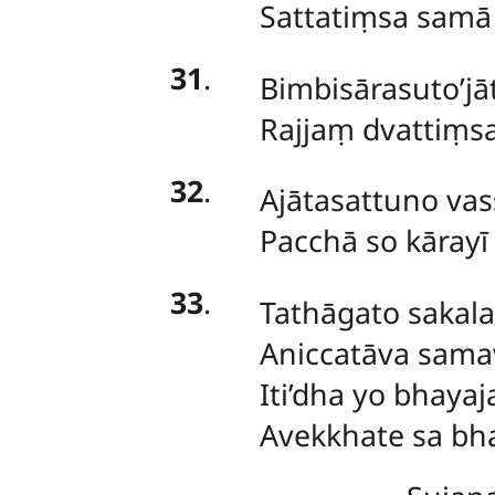
Sattatiṃsa samā
31
.
Bimbisārasuto’jā
Rajjaṃ dvattiṃs
32
.
Ajātasattuno vas
Pacchā so kārayī 
33
.
Tathāgato sakal
Aniccatāva sama
Iti’dha yo bhaya
Avekkhate sa bha