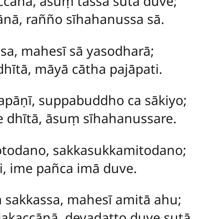
ccānā, āsuṃ tassa sutā duve;
ānā, rañño sīhahanussa sā.
sa, mahesī sā yasodharā;
hītā, māyā cātha pajāpati.
apāṇī, suppabuddho ca sākiyo;
e dhītā, āsuṃ sīhahanussare.
todano, sakkasukkamitodano;
i, ime pañca imā duve.
sakkassa, mahesī amitā ahu;
akaccānā, devadatto duve sutā.