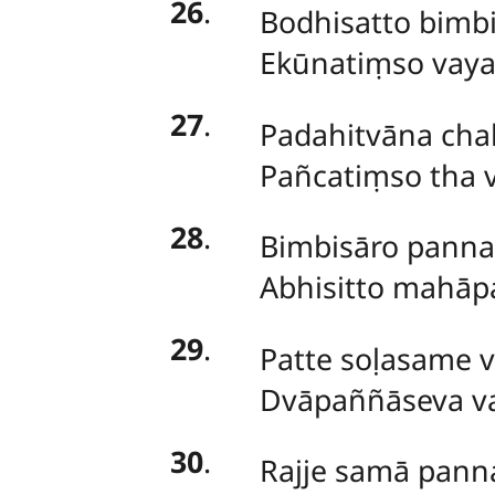
26
.
Bodhisatto bimb
Ekūnatiṃso vayas
27
.
Padahitvāna
cha
Pañcatiṃso tha 
28
.
Bimbisāro panna
Abhisitto mahāpa
29
.
Patte soḷasame 
Dvāpaññāseva vas
30
.
Rajje samā pann