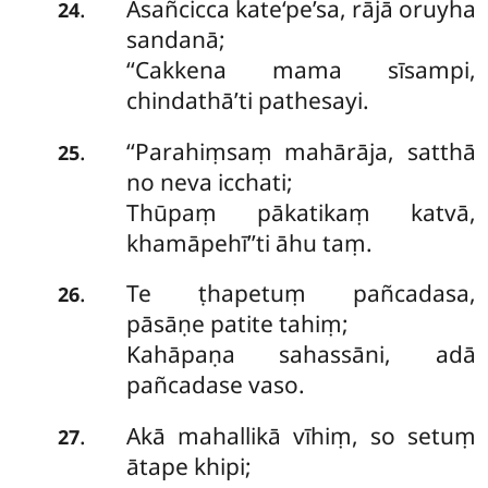
Asañcicca kate‘pe’sa, rājā oruyha
.
24
sandanā;
‘‘Cakkena mama sīsampi,
chindathā’ti pathesayi.
‘‘Parahiṃsaṃ mahārāja, satthā
.
25
no neva icchati;
Thūpaṃ pākatikaṃ katvā,
khamāpehī’’ti āhu taṃ.
Te ṭhapetuṃ pañcadasa,
.
26
pāsāṇe patite tahiṃ;
Kahāpaṇa sahassāni, adā
pañcadase vaso.
Akā mahallikā vīhiṃ, so setuṃ
.
27
ātape khipi;