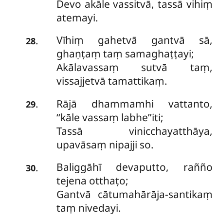
Devo akāle vassitvā, tassā vihiṃ
atemayi.
Vīhiṃ gahetvā gantvā sā,
.
28
ghaṇṭaṃ taṃ samaghaṭṭayi;
Akālavassaṃ sutvā taṃ,
vissajjetvā tamattikaṃ.
Rājā dhammamhi vattanto,
.
29
‘‘kāle vassaṃ labhe’’iti;
Tassā vinicchayatthāya,
upavāsaṃ nipajji so.
Baliggāhī devaputto, rañño
.
30
tejena otthaṭo;
Gantvā cātumahārāja-santikaṃ
taṃ nivedayi.