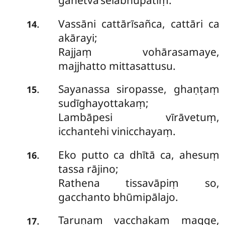
gahetvā’selabhūpatiṃ.
Vassāni cattārīsañca, cattāri ca
.
14
akārayi;
Rajjaṃ vohārasamaye,
majjhatto mittasattusu.
Sayanassa siropasse, ghaṇṭaṃ
.
15
sudīghayottakaṃ;
Lambāpesi vīrāvetuṃ,
icchantehi vinicchayaṃ.
Eko putto ca dhītā ca, ahesuṃ
.
16
tassa rājino;
Rathena tissavāpiṃ so,
gacchanto bhūmipālajo.
Taruṇaṃ vacchakaṃ magge,
.
17