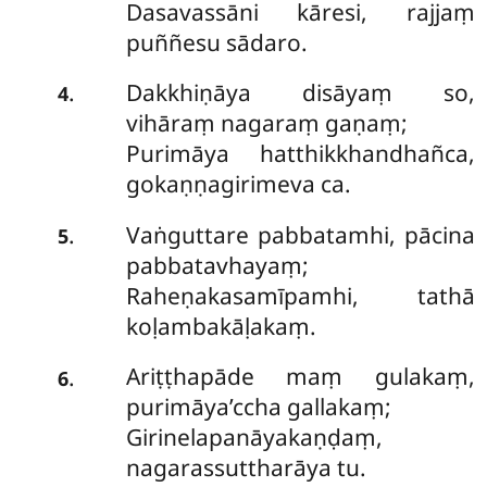
Dasavassāni kāresi, rajjaṃ
puññesu sādaro.
Dakkhiṇāya disāyaṃ so,
.
4
vihāraṃ nagaraṃ gaṇaṃ;
Purimāya hatthikkhandhañca,
gokaṇṇagirimeva ca.
Vaṅguttare pabbatamhi, pācina
.
5
pabbatavhayaṃ;
Raheṇakasamīpamhi, tathā
koḷambakāḷakaṃ.
Ariṭṭhapāde maṃ gulakaṃ,
.
6
purimāya’ccha gallakaṃ;
Girinelapanāyakaṇḍaṃ,
nagarassuttharāya tu.