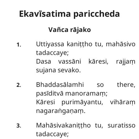
Ekavīsatima pariccheda
Vañca rājako
Uttiyassa
kaniṭṭho tu, mahāsivo
.
1
tadaccaye;
Dasa vassāni kāresi, rajjaṃ
sujana sevako.
Bhaddasālamhi so there,
.
2
pasīditvā manoramaṃ;
Kāresi purimāyantu, vihāraṃ
nagaraṅgaṇaṃ.
Mahāsivakaniṭṭho tu, suratisso
.
3
tadaccaye;