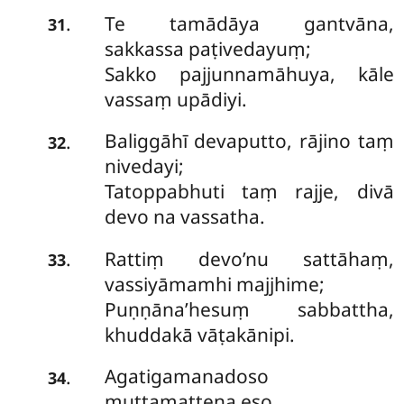
Te tamādāya gantvāna,
.
31
sakkassa paṭivedayuṃ;
Sakko pajjunnamāhuya, kāle
vassaṃ upādiyi.
Baliggāhī devaputto, rājino taṃ
.
32
nivedayi;
Tatoppabhuti taṃ rajje, divā
devo na vassatha.
Rattiṃ devo’nu sattāhaṃ,
.
33
vassiyāmamhi majjhime;
Puṇṇāna’hesuṃ sabbattha,
khuddakā vāṭakānipi.
Agatigamanadoso
.
34
muttamattena eso,