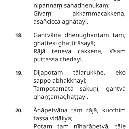
nipannaṃ sahadhenukaṃ;
Gīvaṃ akkammacakkena,
asañcicca aghātayi.
Gantvāna dhenughaṇṭaṃ taṃ,
.
18
ghaṭṭesi ghaṭṭitāsayā;
Rājā teneva cakkena, sīsaṃ
puttassa chedayi.
Dijapotaṃ tālarukkhe, eko
.
19
sappo abhakkhayi;
Tampotamātā sakuṇī, gantvā
ghaṇṭamaghaṭṭayi.
Āṇāpetvāna taṃ rājā, kucchiṃ
.
20
tassa vidāḷiya;
Potaṃ taṃ nīharāpetvā, tāle