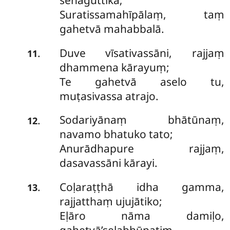
senaguttikā;
Suratissamahīpālaṃ, taṃ
gahetvā mahabbalā.
Duve vīsativassāni, rajjaṃ
.
11
dhammena kārayuṃ;
Te gahetvā aselo tu,
muṭasivassa atrajo.
Sodariyānaṃ bhātūnaṃ,
.
12
navamo bhatuko tato;
Anurādhapure rajjaṃ,
dasavassāni kārayi.
Coḷaraṭṭhā idha gamma,
.
13
rajjatthaṃ ujujātiko;
Eḷāro nāma damiḷo,