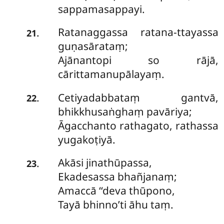
sappamasappayi.
Ratanaggassa
ratana-ttayassa
.
21
guṇasārataṃ;
Ajānantopi so rājā,
cārittamanupālayaṃ.
Cetiyadabbataṃ gantvā,
.
22
bhikkhusaṅghaṃ pavāriya;
Āgacchanto rathagato, rathassa
yugakoṭiyā.
Akāsi jinathūpassa,
.
23
Ekadesassa bhañjanaṃ;
Amaccā ‘‘deva thūpono,
Tayā bhinno’ti āhu taṃ.