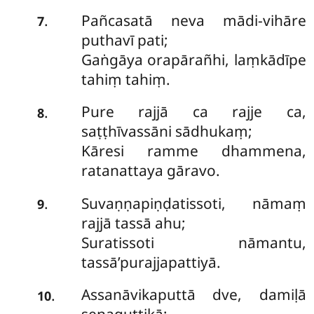
Pañcasatā
neva mādi-vihāre
.
7
puthavī pati;
Gaṅgāya orapārañhi, laṃkādīpe
tahiṃ tahiṃ.
Pure rajjā ca rajje ca,
.
8
saṭṭhīvassāni sādhukaṃ;
Kāresi ramme dhammena,
ratanattaya gāravo.
Suvaṇṇapiṇḍatissoti, nāmaṃ
.
9
rajjā tassā ahu;
Suratissoti nāmantu,
tassā’purajjapattiyā.
Assanāvikaputtā dve, damiḷā
.
10